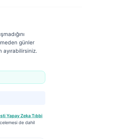
ışmadığını
işmeden günler
ayırabilirsiniz.
sti Yapay Zeka Tıbbi
incelemesi de dahil