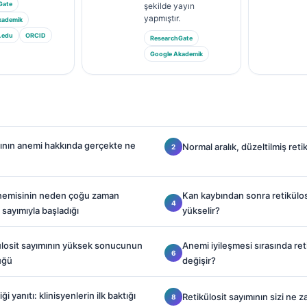
Gate
şekilde yayın
yapmıştır.
kademik
.edu
ORCID
ResearchGate
Google Akademik
mının anemi hakkında gerçekte ne
Normal aralık, düzeltilmiş reti
 anemisinin neden çoğu zaman
Kan kaybından sonra retikülo
 sayımıyla başladığı
yükselir?
ülosit sayımının yüksek sonucunun
Anemi iyileşmesi sırasında reti
üğü
değişir?
ği yanıtı: klinisyenlerin ilk baktığı
Retikülosit sayımının sizi ne 