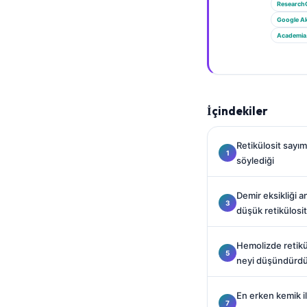
Gàidhlig
Research
Google A
Euskara
Academia
Македонски јазик
Latviešu valoda
Galego
İçindekiler
অসমীয়া
සිංහල
Retikülosit sayı
سنڌي
söylediği
پښتو
Demir eksikliği
düşük retikülosit
Slovenčina
Hemolizde retik
Hrvatski
neyi düşündürd
Suomi
Қазақ тілі
En erken kemik ili