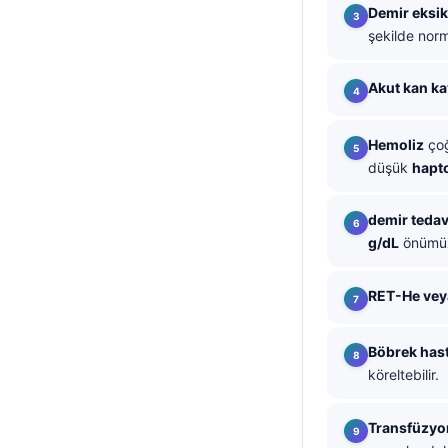
Demir eksik
தமிழ்
şekilde norma
తెలుగు
Akut kan ka
मराठी
اردو
Hemoliz
çoğ
বাংলা
düşük
hapt
Shqip
demir tedavi
Magyar
g/dL
önümüz
Slovenščina
한국어
RET-He vey
Polski
Böbrek hast
Lietuvių kalba
köreltebilir.
Русский
ქართული
Transfüzyo