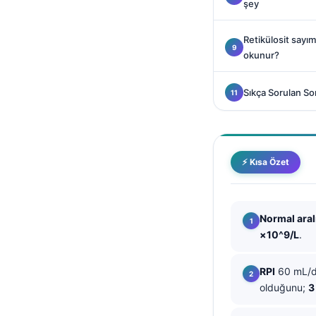
şey
Català
O‘zbekcha
Retikülosit sayımı
okunur?
Українська
አማርኛ
Sıkça Sorulan So
Kiswahili
ភាសាខ្មែរ
ဗမာစာ
⚡ Kısa Özet
ไทย
Tagalog
Normal aral
Tiếng Việt
×10^9/L
.
Bahasa Melayu
മലയാളം
RPI
60 mL/dk
olduğunu;
3
ಕನ್ನಡ
ગુજરાતી