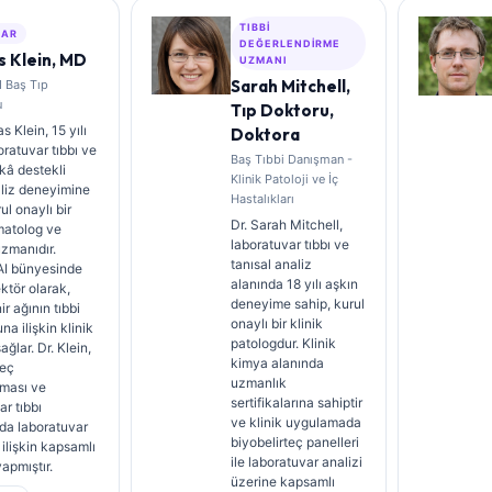
TIBBI
ZAR
DEĞERLENDIRME
 Klein, MD
UZMANI
Sarah Mitchell,
I Baş Tıp
u
Tıp Doktoru,
 Klein, 15 yılı
Doktora
oratuvar tıbbı ve
Baş Tıbbi Danışman -
kâ destekli
Klinik Patoloji ve İç
aliz deneyimine
Hastalıkları
ul onaylı bir
Dr. Sarah Mitchell,
matolog ve
laboratuvar tıbbı ve
uzmanıdır.
tanısal analiz
AI bünyesinde
alanında 18 yılı aşkın
ektör olarak,
deneyime sahip, kurul
nir ağının tıbbi
onaylı bir klinik
na ilişkin klinik
patologdur. Klinik
ğlar. Dr. Klein,
kimya alanında
teç
uzmanlık
ması ve
sertifikalarına sahiptir
ar tıbbı
ve klinik uygulamada
da laboratuvar
biyobelirteç panelleri
 ilişkin kapsamlı
ile laboratuvar analizi
yapmıştır.
üzerine kapsamlı