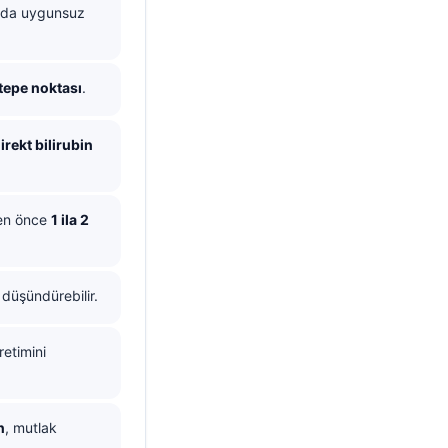
 da uygunsuz
tepe noktası
.
irekt bilirubin
en önce
1 ila 2
 düşündürebilir.
retimini
n
, mutlak