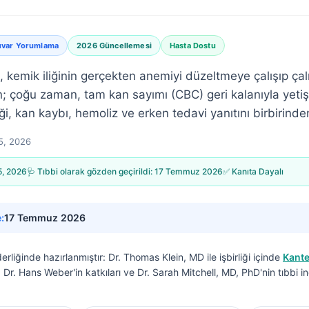
uvar Yorumlama
2026 Güncellemesi
Hasta Dostu
, kemik iliğinin gerçekten anemiyi düzeltmeye çalışıp çal
un; çoğu zaman, tam kan sayımı (CBC) geri kalanıyla yet
i, kan kaybı, hemoliz ve erken tedavi yanıtını birbirinden 
5, 2026
5, 2026
🩺 Tıbbi olarak gözden geçirildi:
17 Temmuz 2026
✅ Kanıta Dayalı
:
17 Temmuz 2026
derliğinde hazırlanmıştır:
Dr. Thomas Klein, MD
ile işbirliği içinde
Kante
f. Dr. Hans Weber'in katkıları ve Dr. Sarah Mitchell, MD, PhD'nin tıbbi 