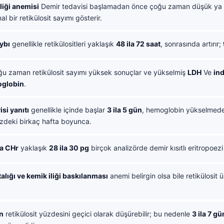
liği anemisi
Demir tedavisi başlamadan önce çoğu zaman düşük ya
l bir retikülosit sayımı gösterir.
ybı
genellikle retikülositleri yaklaşık
48 ila 72 saat
, sonrasında artırır;
u zaman retikülosit sayımı yüksek sonuçlar ve yükselmiş
LDH
Ve
ind
oglobin
.
si yanıtı
genellikle içinde başlar
3 ila 5 gün
, hemoglobin yükselmed
deki birkaç hafta boyunca.
a CHr
yaklaşık
28 ila 30 pg
birçok analizörde demir kısıtlı eritropoezi
alığı ve kemik iliği baskılanması
anemi belirgin olsa bile retikülosit ü
n
retikülosit yüzdesini geçici olarak düşürebilir; bu nedenle
3 ila 7 gü