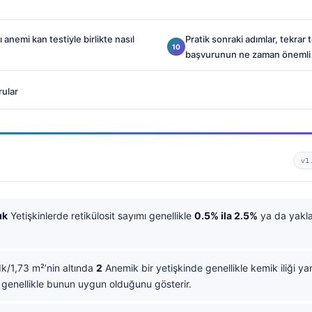
 anemi kan testiyle birlikte nasıl
Pratik sonraki adımlar, tekrar t
başvurunun ne zaman önemli
rular
v1
ık
Yetişkinlerde retikülosit sayımı genellikle
0.5% ila 2.5%
ya da yakl
/1,73 m²’nin altında
2
Anemik bir yetişkinde genellikle kemik iliği yan
genellikle bunun uygun olduğunu gösterir.