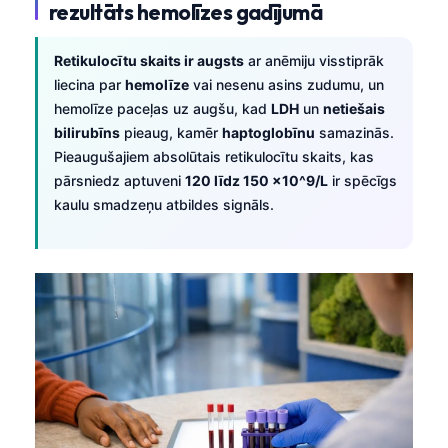
rezultāts hemolīzes gadījumā
Retikulocītu skaits ir augsts
ar anēmiju visstiprāk
liecina par
hemolīze
vai nesenu asins zudumu, un
hemolīze paceļas uz augšu, kad
LDH
un
netiešais
bilirubīns
pieaug, kamēr
haptoglobīnu
samazinās.
Pieaugušajiem absolūtais retikulocītu skaits, kas
pārsniedz aptuveni
120 līdz 150 ×10^9/L
ir spēcīgs
kaulu smadzeņu atbildes signāls.