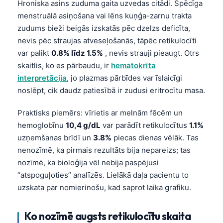
Hroniska asins zuduma gaita uzvedas citādi. Spēcīga
menstruālā asiņošana vai lēns kuņģa-zarnu trakta
zudums bieži beigās izskatās pēc dzelzs deficīta,
nevis pēc straujas atveseļošanās, tāpēc retikulocīti
var palikt
0.8% līdz 1.5%
, nevis strauji pieaugt. Otrs
skaitlis, ko es pārbaudu, ir
hematokrīta
interpretācija
, jo plazmas pārbīdes var īslaicīgi
noslēpt, cik daudz patiesībā ir zudusi eritrocītu masa.
Praktisks piemērs: vīrietis ar melnām fēcēm un
hemoglobīnu
10,4 g/dL
var parādīt retikulocītus
1.1%
uzņemšanas brīdī un
3.8%
piecas dienas vēlāk. Tas
nenozīmē, ka pirmais rezultāts bija nepareizs; tas
nozīmē, ka bioloģija vēl nebija paspējusi
“atspoguļoties” analīzēs. Lielākā daļa pacientu to
uzskata par nomierinošu, kad saprot laika grafiku.
Ko nozīmē augsts retikulocītu skaita