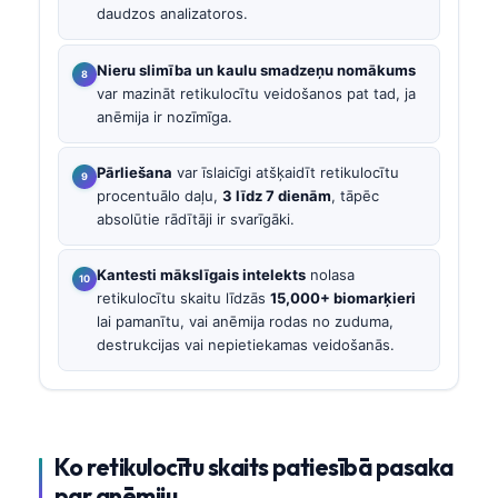
daudzos analizatoros.
Nieru slimība un kaulu smadzeņu nomākums
var mazināt retikulocītu veidošanos pat tad, ja
anēmija ir nozīmīga.
Pārliešana
var īslaicīgi atšķaidīt retikulocītu
procentuālo daļu,
3 līdz 7 dienām
, tāpēc
absolūtie rādītāji ir svarīgāki.
Kantesti mākslīgais intelekts
nolasa
retikulocītu skaitu līdzās
15,000+ biomarķieri
lai pamanītu, vai anēmija rodas no zuduma,
destrukcijas vai nepietiekamas veidošanās.
Ko retikulocītu skaits patiesībā pasaka
par anēmiju