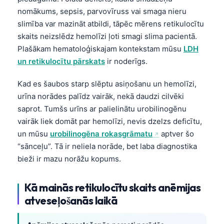
nomākums, sepsis, parvovīruss vai smaga nieru
slimība var mazināt atbildi, tāpēc mērens retikulocītu
skaits neizslēdz hemolīzi ļoti smagi slima pacientā.
Plašākam hematoloģiskajam kontekstam mūsu
LDH
un retikulocītu pārskats
ir noderīgs.
Kad es šaubos starp slēptu asiņošanu un hemolīzi,
urīna norādes palīdz vairāk, nekā daudzi cilvēki
saprot. Tumšs urīns ar palielinātu urobilinogēnu
vairāk liek domāt par hemolīzi, nevis dzelzs deficītu,
un mūsu
urobilinogēna rokasgrāmatu
aptver šo
“sānceļu”. Tā ir neliela norāde, bet laba diagnostika
bieži ir mazu norāžu kopums.
Kā mainās retikulocītu skaits anēmijas
atveseļošanās laikā
Norsk bokmål
Ślōnskŏ gŏdka