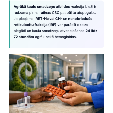
Agrākā kaulu smadzeņu atbildes reakcija
bieži ir
తెలుగు
redzama pirms rutīnas CBC paspēj to atspoguļot.
मराठी
Ja pieejams,
RET-He vai CHr
un
nenobriedušo
اردو
retikulocītu frakcija (IRF)
var parādīt dzelzs
piegādi un kaulu smadzeņu atveseļošanos
24 līdz
বাংলা
72 stundām
agrāk nekā hemoglobīns.
Shqip
Magyar
Slovenščina
한국어
Polski
Lietuvių kalba
Русский
ქართული
Čeština