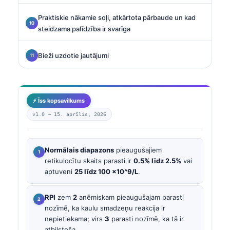
Praktiskie nākamie soļi, atkārtota pārbaude un kad
steidzama palīdzība ir svarīga
Bieži uzdotie jautājumi
⚡ Īss kopsavilkums
v1.0 —
15. aprīlis, 2026
Normālais diapazons
pieaugušajiem
retikulocītu skaits parasti ir
0.5% līdz 2.5%
vai
aptuveni
25 līdz 100 ×10^9/L
.
RPI
zem
2
anēmiskam pieaugušajam parasti
nozīmē, ka kaulu smadzeņu reakcija ir
nepietiekama; virs
3
parasti nozīmē, ka tā ir
atbilstoša.