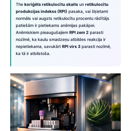
The
koriģēts retikulocītu skaits
un
retikulocītu
produkcijas indekss (RPI)
pasaka, vai šķietami
normāls vai augsts retikulocītu procentu rādītājs
patiešām ir pietiekams anēmijas pakāpei.
Anēmiskiem pieaugušajiem
RPI zem 2
parasti
nozīmē, ka kaulu smadzeņu atbildes reakcija ir
nepietiekama, savukārt
RPI virs 3
parasti nozīmē,
ka tā ir atbilstoša.