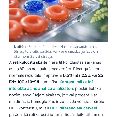
1. attēls:
Retikulocīti ir tikko izlaistas sarkanās asins
šūnas; to skaits parāda, vai kaulu smadzeņu izdale ir
vāja, normāla vai strauja.
A
retikulocītu skaits
mēra tikko izlaistas sarkanās
asins šūnas no kaulu smadzenēm. Pieaugušajiem
normāls rezultāts ir aptuveni
0.5% līdz 2.5%
vai
25
līdz 100 ×10^9/L
, un mūsu
Kantesti mākslīgā
intelekta asins analīžu analizators
piešķir lielāku
nozīmi absolūtajam skaitam, jo tikai procenti var
maldināt, ja hemoglobīns ir zems. Ja vēlaties pārējo
CBC kontekstu, mūsu
CBC diferenciāļa ceļvedi
parāda, kā retikulocīti iederas līdzās leikocītiem un