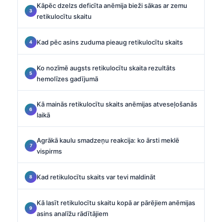
Kāpēc dzelzs deficīta anēmija bieži sākas ar zemu
retikulocītu skaitu
Kad pēc asins zuduma pieaug retikulocītu skaits
Ko nozīmē augsts retikulocītu skaita rezultāts
hemolīzes gadījumā
Kā mainās retikulocītu skaits anēmijas atveseļošanās
laikā
Agrākā kaulu smadzeņu reakcija: ko ārsti meklē
vispirms
Kad retikulocītu skaits var tevi maldināt
Kā lasīt retikulocītu skaitu kopā ar pārējiem anēmijas
asins analīžu rādītājiem