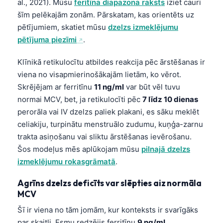
al., 2021). Mūsu
feritīna diapazona raksts
iziet cauri
šīm pelēkajām zonām. Pārskatam, kas orientēts uz
pētījumiem, skatiet mūsu
dzelzs izmeklējumu
pētījuma piezīmi
.
Klīnikā retikulocītu atbildes reakcija pēc ārstēšanas ir
viena no visapmierinošākajām lietām, ko vērot.
Skrējējam ar ferritīnu
11 ng/ml
var būt vēl tuvu
normai MCV, bet, ja retikulocīti pēc
7 līdz 10 dienas
perorāla vai IV dzelzs paliek plakani, es sāku meklēt
celiakiju, turpinātu menstruālo zudumu, kuņģa-zarnu
trakta asiņošanu vai sliktu ārstēšanas ievērošanu.
Šos modeļus mēs aplūkojam mūsu
pilnajā dzelzs
izmeklējumu rokasgrāmatā
.
Agrīns dzelzs deficīts var slēpties aiz normāla
MCV
Šī ir viena no tām jomām, kur konteksts ir svarīgāks
par skaitli. Esmu redzējis ferritīnu
9 ng/mL
,