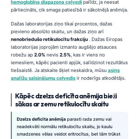
hemoglobīna diapazona ceļvedi
palīdz, ja neesat
pārliecināts, cik smaga patiesībā ir sākotnējā anēmija.
Dažas laboratorijas ziņo tikai procentos, dažas
pievieno absolūto skaitu, un dažas ziņo arī
nenobriedušo retikulocītu frakciju
. Dažas Eiropas
laboratorijas joprojām izmanto augšējo atsauces
robežu ap
2.0%
nevis
2.5%
, kas ir viens no
iemesliem, kāpēc pacienti apjūk, salīdzinot rezultātus
tiešsaistē. Ja atskaite šķiet neskaidra, mūsu
asins
analīžu saīsinājumu ceļvedis
ir noderīgs atkodētājs.
Kāpēc dzelzs deficīta anēmija bieži
sākas ar zemu retikulocītu skaitu
Dzelzs deficīta anēmija
parasti rada zemu vai
neadekvāti normālu retikulocītu skaitu, jo kaulu
smadzenes vēlas veidot eritrocītus, bet tām trūkst