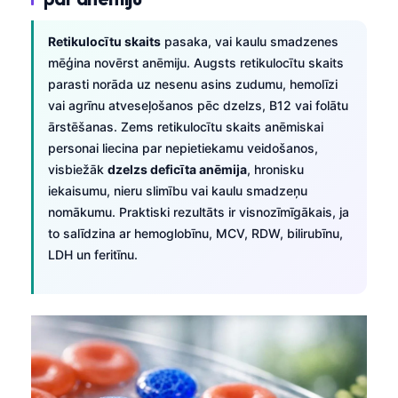
Retikulocītu skaits
pasaka, vai kaulu smadzenes
mēģina novērst anēmiju. Augsts retikulocītu skaits
parasti norāda uz nesenu asins zudumu, hemolīzi
vai agrīnu atveseļošanos pēc dzelzs, B12 vai folātu
ārstēšanas. Zems retikulocītu skaits anēmiskai
personai liecina par nepietiekamu veidošanos,
visbiežāk
dzelzs deficīta anēmija
, hronisku
iekaisumu, nieru slimību vai kaulu smadzeņu
nomākumu. Praktiski rezultāts ir visnozīmīgākais, ja
to salīdzina ar hemoglobīnu, MCV, RDW, bilirubīnu,
LDH un feritīnu.