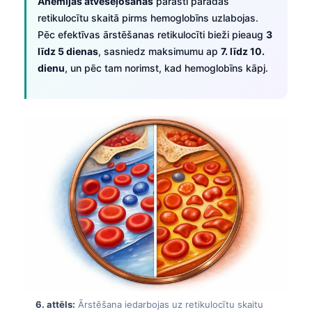
Anēmijas atveseļošanās
parasti parādās
Frysk
retikulocītu skaitā pirms hemoglobīns uzlabojas.
Pēc efektīvas ārstēšanas retikulocīti bieži pieaug
3
Esperanto
līdz 5 dienas
, sasniedz maksimumu ap
7. līdz 10.
Беларуская мова
dienu
, un pēc tam norimst, kad hemoglobīns kāpj.
Татар теле
Кыргызча
ئۇيغۇرچە
Cebuano
Basa Jawa
ພາສາລາວ
Монгол
Afrikaans
العربية المغربية
Occitan
6. attēls:
Ārstēšana iedarbojas uz retikulocītu skaitu