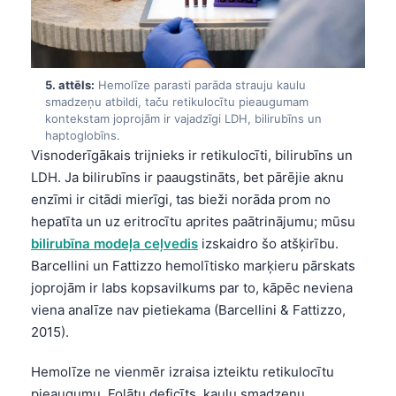
5. attēls:
Hemolīze parasti parāda strauju kaulu
smadzeņu atbildi, taču retikulocītu pieaugumam
kontekstam joprojām ir vajadzīgi LDH, bilirubīns un
haptoglobīns.
Visnoderīgākais trijnieks ir retikulocīti, bilirubīns un
LDH. Ja bilirubīns ir paaugstināts, bet pārējie aknu
enzīmi ir citādi mierīgi, tas bieži norāda prom no
hepatīta un uz eritrocītu aprites paātrinājumu; mūsu
bilirubīna modeļa ceļvedis
izskaidro šo atšķirību.
Barcellini un Fattizzo hemolītisko marķieru pārskats
joprojām ir labs kopsavilkums par to, kāpēc neviena
viena analīze nav pietiekama (Barcellini & Fattizzo,
2015).
Hemolīze ne vienmēr izraisa izteiktu retikulocītu
pieaugumu. Folātu deficīts, kaulu smadzeņu