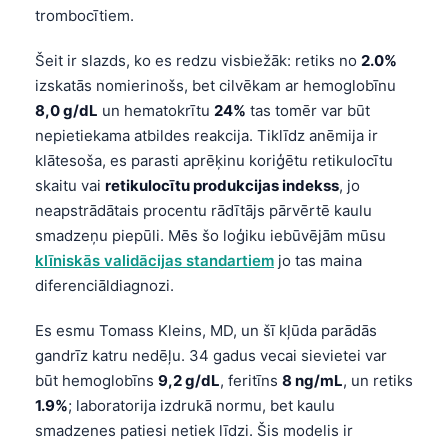
trombocītiem.
Šeit ir slazds, ko es redzu visbiežāk: retiks no
2.0%
izskatās nomierinošs, bet cilvēkam ar hemoglobīnu
8,0 g/dL
un hematokrītu
24%
tas tomēr var būt
nepietiekama atbildes reakcija. Tiklīdz anēmija ir
klātesoša, es parasti aprēķinu koriģētu retikulocītu
skaitu vai
retikulocītu produkcijas indekss
, jo
neapstrādātais procentu rādītājs pārvērtē kaulu
smadzeņu piepūli. Mēs šo loģiku iebūvējām mūsu
klīniskās validācijas standartiem
jo tas maina
diferenciāldiagnozi.
Es esmu Tomass Kleins, MD, un šī kļūda parādās
gandrīz katru nedēļu. 34 gadus vecai sievietei var
būt hemoglobīns
9,2 g/dL
, feritīns
8 ng/mL
, un retiks
1.9%
; laboratorija izdrukā normu, bet kaulu
smadzenes patiesi netiek līdzi. Šis modelis ir