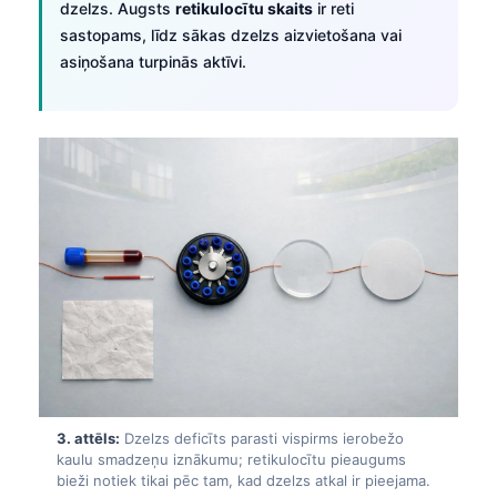
dzelzs. Augsts
retikulocītu skaits
ir reti
sastopams, līdz sākas dzelzs aizvietošana vai
asiņošana turpinās aktīvi.
3. attēls:
Dzelzs deficīts parasti vispirms ierobežo
kaulu smadzeņu iznākumu; retikulocītu pieaugums
bieži notiek tikai pēc tam, kad dzelzs atkal ir pieejama.