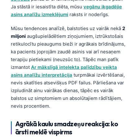
O‘zbekcha
Ja stāstā ir iesaistīta diēta, mūsu
vegānu ikgadējie
asins analīžu izmeklējumi
raksts ir noderīgs.
Українська
አማርኛ
Mūsu tendences analīzē, balstoties uz vairāk nekā
2
Kiswahili
miljoni
augšupielādētiem ziņojumiem, iztrūkstošais
retikulocītu pieaugums bieži ir agrākais brīdinājums,
ភាសាខ្មែរ
ka pacients joprojām zaudē asinis vai arī nesaņem
ဗမာစာ
terapiju pietiekami (neuzsūc to). Tāpēc man patīk
ไทย
izmantot
Ar mākslīgā intelekta palīdzību veikta
asins analīžu interpretācija
turpmākai izvērtēšanai,
Tagalog
nevis skatīties atsevišķus PDF failus. Pārliešana var
Tiếng Việt
izpludināt ainu vairākas dienas, tāpēc es vairāk
Bahasa Melayu
balstos uz simptomiem un absolūtajiem rādītājiem,
nevis procentiem.
മലയാളം
ಕನ್ನಡ
Agrākā kaulu smadzeņu reakcija: ko
ગુજરાતી
ārsti meklē vispirms
தமிழ்