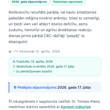
2026. gada atjauninājums
Pacientam saprotams
Retikulocītu rezultāts parāda, vai kaulu smadzenes
patiešām mēģina novērst anēmiju. Izlasi to uzmanīgi,
un bieži vien vari atšķirt dzelzs deficītu, asins
zudumu, hemolīzi un agrīnu ārstēšanas reakciju
dienas pirms pārējā CBC rādītāji “paspēj” to
atspoguļot.
📖 ~11 minūtes
📅
15. aprīlis, 2026
📝 Publicēts:
15. aprīlis, 2026
🩺 Medicīniski izvērtēts:
2026. gada 17. jūlijs
✅ Uz pierādījumiem balstīts
🔄 Pēdējais atjauninājums:
2026. gada 17. jūlijs
Šī rokasgrāmata ir sagatavota vadībā:
Dr. Tomass Kleins,
medicīnas doktors
sadarbībā ar
Kantesti mākslīgā