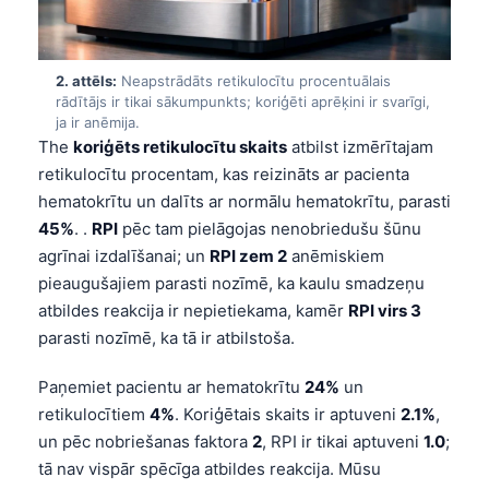
2. attēls:
Neapstrādāts retikulocītu procentuālais
rādītājs ir tikai sākumpunkts; koriģēti aprēķini ir svarīgi,
ja ir anēmija.
The
koriģēts retikulocītu skaits
atbilst izmērītajam
retikulocītu procentam, kas reizināts ar pacienta
hematokrītu un dalīts ar normālu hematokrītu, parasti
45%
. .
RPI
pēc tam pielāgojas nenobriedušu šūnu
agrīnai izdalīšanai; un
RPI zem 2
anēmiskiem
pieaugušajiem parasti nozīmē, ka kaulu smadzeņu
atbildes reakcija ir nepietiekama, kamēr
RPI virs 3
parasti nozīmē, ka tā ir atbilstoša.
Paņemiet pacientu ar hematokrītu
24%
un
retikulocītiem
4%
. Koriģētais skaits ir aptuveni
2.1%
,
un pēc nobriešanas faktora
2
, RPI ir tikai aptuveni
1.0
;
tā nav vispār spēcīga atbildes reakcija. Mūsu