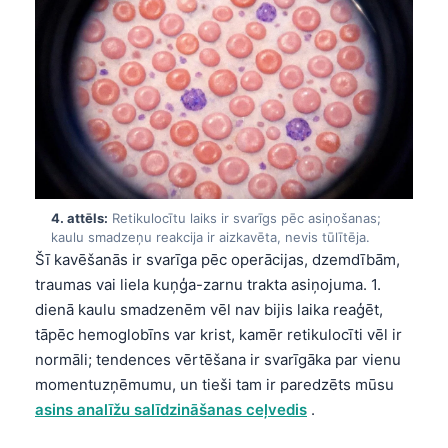
4. attēls:
Retikulocītu laiks ir svarīgs pēc asiņošanas;
kaulu smadzeņu reakcija ir aizkavēta, nevis tūlītēja.
Šī kavēšanās ir svarīga pēc operācijas, dzemdībām,
traumas vai liela kuņģa-zarnu trakta asiņojuma. 1.
dienā kaulu smadzenēm vēl nav bijis laika reaģēt,
tāpēc hemoglobīns var krist, kamēr retikulocīti vēl ir
normāli; tendences vērtēšana ir svarīgāka par vienu
momentuzņēmumu, un tieši tam ir paredzēts mūsu
asins analīžu salīdzināšanas ceļvedis
.