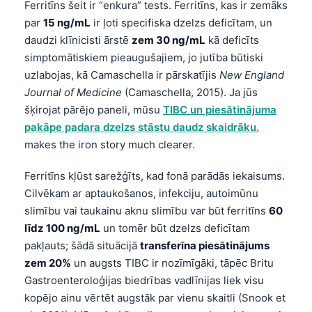
Ferritīns šeit ir “enkura” tests. Ferritīns, kas ir zemāks
par
15 ng/mL
ir ļoti specifiska dzelzs deficītam, un
daudzi klīnicisti ārstē
zem 30 ng/mL
kā deficīts
simptomātiskiem pieaugušajiem, jo jutība būtiski
uzlabojas, kā Camaschella ir pārskatījis
New England
Journal of Medicine
(Camaschella, 2015). Ja jūs
šķirojat pārējo paneli, mūsu
TIBC un piesātinājuma
pakāpe padara dzelzs stāstu daudz skaidrāku.
makes the iron story much clearer.
Ferritīns kļūst sarežģīts, kad fonā parādās iekaisums.
Cilvēkam ar aptaukošanos, infekciju, autoimūnu
slimību vai taukainu aknu slimību var būt ferritīns
60
līdz 100 ng/mL
un tomēr būt dzelzs deficītam
pakļauts; šādā situācijā
transferīna piesātinājums
zem 20%
un augsts TIBC ir nozīmīgāki, tāpēc Britu
Gastroenteroloģijas biedrības vadlīnijas liek visu
kopējo ainu vērtēt augstāk par vienu skaitli (Snook et