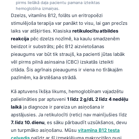
Gàidhlig
pirms lielākā daļa pacientu pamana izteiktas
hemoglobīna izmaiņas.
Euskara
Dzelzs, vitamīns B12, folāts un eritropoēzi
Македонски јазик
stimulējoša terapija var panākt to visu, lai gan precīzs
laiks var atšķirties. Klasiska
retikulocītu atbildes
Galego
reakcija
pēc dzelzs nozīmē, ka kaulu smadzenēm
অসমীয়া
beidzot ir substrāts; pēc B12 aizvietošanas
සිංහල
pieaugums var būt tik straujš, ka pacienti jūtas labāk
vēl pirms pilnā asinsaina (CBC) izskatās izteikti
سنڌي
citāda. Šis agrīnais pieaugums ir viena no tīrākajām
پښتو
pazīmēm, ka ārstēšana strādā.
Kā aptuvens īkšķa likums, hemoglobīnam vajadzētu
Slovenčina
palielināties par aptuveni
1 līdz 2 g/dL 2 līdz 4 nedēļu
Hrvatski
laikā
ja diagnoze ir pareiza un asiņošana ir
Suomi
apstājusies. Ja retikulocīti (retic) nav mainījušies līdz
7. līdz 10. dienu
, es sāku pārbaudīt uzsūkšanos, devu
Қазақ тілі
un turpmāko asiņošanu. Mūsu
vitamīna B12 testa
Català
ceļvedis
palīdz ar šī izmeklējuma makrocitāro pusi.