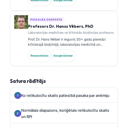
ResearchGate
Google Scholar
publicējusi pētījumus par biomarķieru paneļiem un
laboratorijas analīzi klīniskajā praksē.
PIEDALĀS EKSPERTS
Profesors Dr. Hanss Vēbers, PhD
Laboratorijas medicīnas un klīniskās bioķīmijas profesors
Prof. Dr. Hans Weber ir ieguvis 30+ gadu pieredzi
klīniskajā bioķīmijā, laboratorijas medicīnā un
biomarķieru pētniecībā. Bijušais Vācijas Klīniskās
ķīmijas biedrības prezidents, viņš specializējas
ResearchGate
Google Scholar
diagnostikas paneļu analīzē, biomarķieru
standartizācijā un ar AI atbalstītā laboratorijas
medicīnā.
Satura rādītājs
Ko retikulocītu skaits patiesībā pasaka par anēmiju
Normālais diapazons, koriģētais retikulocītu skaits
un RPI