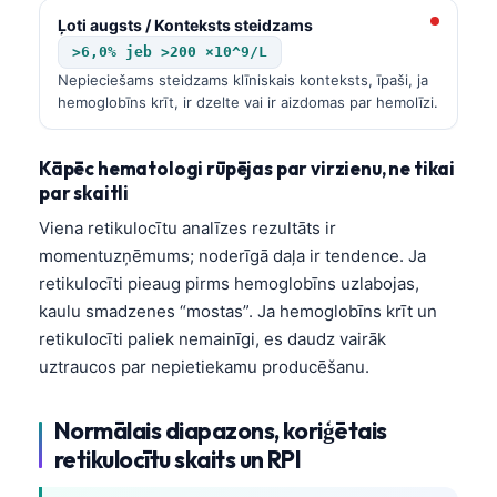
Ļoti augsts / Konteksts steidzams
>6,0% jeb >200 ×10^9/L
Nepieciešams steidzams klīniskais konteksts, īpaši, ja
hemoglobīns krīt, ir dzelte vai ir aizdomas par hemolīzi.
Kāpēc hematologi rūpējas par virzienu, ne tikai
par skaitli
Viena retikulocītu analīzes rezultāts ir
momentuzņēmums; noderīgā daļa ir tendence. Ja
retikulocīti pieaug pirms hemoglobīns uzlabojas,
kaulu smadzenes “mostas”. Ja hemoglobīns krīt un
retikulocīti paliek nemainīgi, es daudz vairāk
uztraucos par nepietiekamu producēšanu.
Normālais diapazons, koriģētais
retikulocītu skaits un RPI