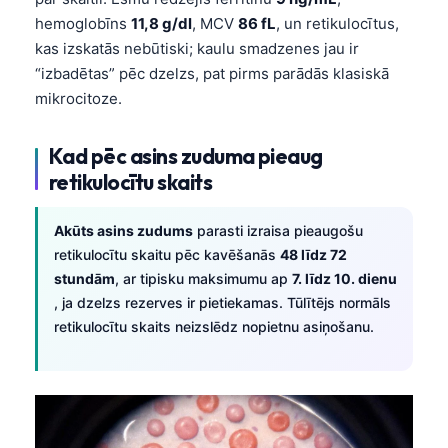
hemoglobīns
11,8 g/dl
, MCV
86 fL
, un retikulocītus,
kas izskatās nebūtiski; kaulu smadzenes jau ir
“izbadētas” pēc dzelzs, pat pirms parādās klasiskā
mikrocitoze.
Kad pēc asins zuduma pieaug
retikulocītu skaits
Akūts asins zudums
parasti izraisa pieaugošu
retikulocītu skaitu pēc kavēšanās
48 līdz 72
stundām
, ar tipisku maksimumu ap
7. līdz 10. dienu
, ja dzelzs rezerves ir pietiekamas. Tūlītējs normāls
retikulocītu skaits neizslēdz nopietnu asiņošanu.