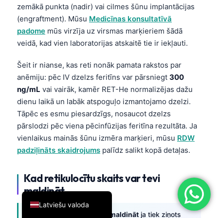
zemākā punkta (nadir) vai cilmes šūnu implantācijas
简体中文
(engraftment). Mūsu
Medicīnas konsultatīvā
Română
padome
mūs virzīja uz virsmas marķieriem šādā
veidā, kad vien laboratorijas atskaitē tie ir iekļauti.
Türkçe
Ελληνικά
Šeit ir nianse, kas reti nonāk pamata rakstos par
Português
anēmiju: pēc IV dzelzs feritīns var pārsniegt
300
ng/mL
vai vairāk, kamēr RET-He normalizējas dažu
Español
dienu laikā un labāk atspoguļo izmantojamo dzelzi.
Italiano
Tāpēc es esmu piesardzīgs, nosaucot dzelzs
עִבְרִית
pārslodzi pēc viena pēcinfūzijas feritīna rezultāta. Ja
vienlaikus mainās šūnu izmēra marķieri, mūsu
RDW
Français
padziļināts skaidrojums
palīdz salikt kopā detaļas.
العربية
Deutsch
Kad retikulocītu skaits var tevi
English
maldināt
Latviešu valoda
Retikulocītu rezultāti var maldināt
ja tiek ziņots