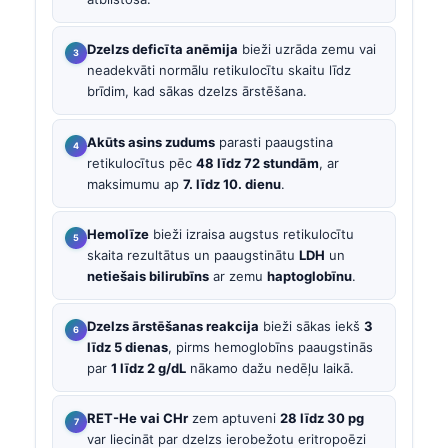
Dzelzs deficīta anēmija
bieži uzrāda zemu vai
neadekvāti normālu retikulocītu skaitu līdz
brīdim, kad sākas dzelzs ārstēšana.
Akūts asins zudums
parasti paaugstina
retikulocītus pēc
48 līdz 72 stundām
, ar
maksimumu ap
7. līdz 10. dienu
.
Hemolīze
bieži izraisa augstus retikulocītu
skaita rezultātus un paaugstinātu
LDH
un
netiešais bilirubīns
ar zemu
haptoglobīnu
.
Dzelzs ārstēšanas reakcija
bieži sākas iekš
3
līdz 5 dienas
, pirms hemoglobīns paaugstinās
par
1 līdz 2 g/dL
nākamo dažu nedēļu laikā.
RET-He vai CHr
zem aptuveni
28 līdz 30 pg
var liecināt par dzelzs ierobežotu eritropoēzi