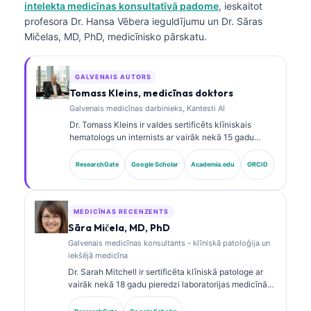
intelekta medicīnas konsultatīvā padome
, ieskaitot
profesora Dr. Hansa Vēbera ieguldījumu un Dr. Sāras
Mičelas, MD, PhD, medicīnisko pārskatu.
GALVENAIS AUTORS
Tomass Kleins, medicīnas doktors
Galvenais medicīnas darbinieks, Kantesti AI
Dr. Tomass Kleins ir valdes sertificēts klīniskais
hematologs un internists ar vairāk nekā 15 gadu
pieredzi laboratorijas medicīnā un ar AI atbalstītā
klīniskā analīzē. Kā Kantesti AI galvenais medicīnas
ResearchGate
Google Scholar
Academia.edu
ORCID
darbinieks viņš nodrošina klīnisku uzraudzību par
patentētā neironu tīkla medicīnisko precizitāti. Dr.
Kleins ir plaši publicējies par biomarķieru
interpretāciju un laboratorijas diagnostiku
MEDICĪNAS RECENZENTS
laboratorijas medicīnas jomā.
Sāra Mičela, MD, PhD
Galvenais medicīnas konsultants - klīniskā patoloģija un
iekšējā medicīna
Dr. Sarah Mitchell ir sertificēta klīniskā patologe ar
vairāk nekā 18 gadu pieredzi laboratorijas medicīnā
un diagnostikas analīzē. Viņai ir specializētas
sertifikācijas klīniskajā ķīmijā, un viņa plaši