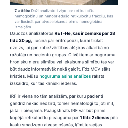
日本語
7. attēls:
Daži analizatori ziņo par retikulocītu
Eesti
hemoglobīnu un nenobriedušo retikulocītu frakciju, kas
var liecināt par atveseļošanos pirms hemoglobīna
Azərbaycan dili
izmaiņām.
Bosanski
Daudzos analizatoros
RET-He, kas ir zemāks par 28
līdz 30 pg,
liecina par eritropoēzi, kurai trūkst
Svenska
dzelzs, lai gan robežvērtības atšķiras atkarībā no
Српски језик
ražotāja un pacientu grupas. Cilvēkiem ar nogurumu,
Íslenska
hronisku nieru slimību vai iekaisuma slimību tas var
būt daudz informatīvāk nekā gaidīt, līdz MCV sāks
Հայերեն
kristies. Mūsu
noguruma asins analīzes
raksts
Bahasa Indonesia
izskaidro, kur tas klīniski iederas.
हिन्दी
IRF ir viena no tām analīzēm, par kuru pacienti
Nederlands
gandrīz nekad nedzird, tomēr hematologi to ļoti mīl,
Dansk
ja tā ir pieejama. Paaugstināts IRF var būt pirms
Български
kopējā retikulocītu pieauguma par
1 līdz 2 dienas
pēc
kaulu smadzeņu atveseļošanās, ķīmijterapijas
فارسی