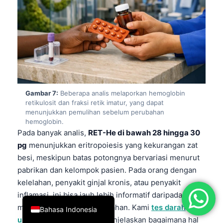
简体中文
Română
Türkçe
Ελληνικά
Português
Gambar 7:
Beberapa analis melaporkan hemoglobin
Español
retikulosit dan fraksi retik imatur, yang dapat
Italiano
menunjukkan pemulihan sebelum perubahan
hemoglobin.
עִבְרִית
Pada banyak analis,
RET-He di bawah 28 hingga 30
Français
pg
menunjukkan eritropoiesis yang kekurangan zat
besi, meskipun batas potongnya bervariasi menurut
العربية
pabrikan dan kelompok pasien. Pada orang dengan
Deutsch
kelelahan, penyakit ginjal kronis, atau penyakit
English
inflamasi, ini bisa jauh lebih informatif daripada
menunggu MCV turun perlahan. Kami
tes darah
Bahasa Indonesia
untuk kelelahan
artikel menjelaskan bagaimana hal