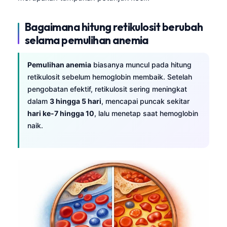
Gàidhlig
Euskara
Bagaimana hitung retikulosit berubah
Македонски јазик
selama pemulihan anemia
Latviešu valoda
Pemulihan anemia
biasanya muncul pada hitung
Galego
retikulosit sebelum hemoglobin membaik. Setelah
অসমীয়া
pengobatan efektif, retikulosit sering meningkat
සිංහල
dalam
3 hingga 5 hari
, mencapai puncak sekitar
hari ke-7 hingga 10
, lalu menetap saat hemoglobin
سنڌي
naik.
پښتو
Slovenčina
Hrvatski
Suomi
Қазақ тілі