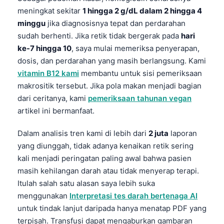
meningkat sekitar
1 hingga 2 g/dL dalam 2 hingga 4
தமிழ்
minggu
jika diagnosisnya tepat dan perdarahan
తెలుగు
sudah berhenti. Jika retik tidak bergerak pada
hari
मराठी
ke-7 hingga 10
, saya mulai memeriksa penyerapan,
dosis, dan perdarahan yang masih berlangsung. Kami
اردو
vitamin B12 kami
membantu untuk sisi pemeriksaan
বাংলা
makrositik tersebut. Jika pola makan menjadi bagian
Shqip
dari ceritanya, kami
pemeriksaan tahunan vegan
artikel ini bermanfaat.
Magyar
Slovenščina
Dalam analisis tren kami di lebih dari
2 juta
laporan
yang diunggah, tidak adanya kenaikan retik sering
한국어
kali menjadi peringatan paling awal bahwa pasien
Polski
masih kehilangan darah atau tidak menyerap terapi.
Lietuvių kalba
Itulah salah satu alasan saya lebih suka
menggunakan
Interpretasi tes darah bertenaga AI
Русский
untuk tindak lanjut daripada hanya menatap PDF yang
ქართული
terpisah. Transfusi dapat mengaburkan gambaran