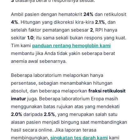
3
biasanya berarti responsnya sesuai.
Ambil pasien dengan hematokrit
24%
dan retikulosit
4%
. Hitungan yang dikoreksi kira-kira
2.1%
, dan
setelah faktor pematangan sebesar
2
, RPI hanya
sekitar
1.0
; itu sama sekali bukan respons yang kuat.
Tim kami
panduan rentang hemoglobin kami
membantu jika Anda tidak yakin seberapa berat
anemia awal sebenarnya.
Beberapa laboratorium melaporkan hanya
persentase, sebagian menambahkan hitungan
absolut, dan beberapa melaporkan
fraksi retikulosit
imatur
juga. Beberapa laboratorium Eropa masih
menggunakan batas rujukan atas yang mendekati
2.0%
daripada
2.5%
, yang merupakan salah satu
alasan pasien menjadi bingung saat membandingkan
hasil secara online. Jika laporan terasa
membingungkan,
singkatan tes darah kami
kami