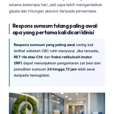
Čeština
selama beberapa hari, jadi saya lebih mengandalkan
gejala dan hitungan absolut daripada persentase.
日本語
Eesti
Respons sumsum tulang paling awal:
Azərbaycan dili
apa yang pertama kali dicari klinisi
Bosanski
Svenska
Respons sumsum yang paling awal
sering kali
terlihat sebelum CBC rutin menyusul. Jika tersedia,
Српски језик
RET-He atau CHr
dan
fraksi retikulosit imatur
Íslenska
(IRF)
dapat menunjukkan pengantaran zat besi dan
pemulihan sumsum
24 hingga 72 jam
lebih awal
Հայերեն
daripada hemoglobin.
हिन्दी
Nederlands
Dansk
Български
فارسی