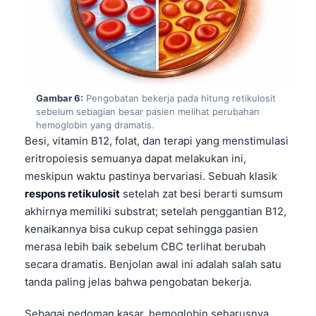
Català
O‘zbekcha
Українська
አማርኛ
Gambar 6:
Pengobatan bekerja pada hitung retikulosit
Kiswahili
sebelum sebagian besar pasien melihat perubahan
hemoglobin yang dramatis.
ភាសាខ្មែរ
Besi, vitamin B12, folat, dan terapi yang menstimulasi
ဗမာစာ
eritropoiesis semuanya dapat melakukan ini,
ไทย
meskipun waktu pastinya bervariasi. Sebuah klasik
respons retikulosit
setelah zat besi berarti sumsum
Tagalog
akhirnya memiliki substrat; setelah penggantian B12,
Tiếng Việt
kenaikannya bisa cukup cepat sehingga pasien
Bahasa Melayu
merasa lebih baik sebelum CBC terlihat berubah
secara dramatis. Benjolan awal ini adalah salah satu
മലയാളം
tanda paling jelas bahwa pengobatan bekerja.
ಕನ್ನಡ
Sebagai pedoman kasar, hemoglobin seharusnya
ગુજરાતી