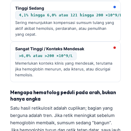
Tinggi Sedang
4,1% hingga 6,0% atau 121 hingga 200 ×10^9/L
Sering menunjukkan kompensasi sumsum tulang yang
aktif akibat hemolisis, perdarahan, atau pemulihan
yang cepat.
Sangat Tinggi / Konteks Mendesak
>6,0% atau >200 ×10^9/L
Memerlukan konteks klinis yang mendesak, terutama
jika hemoglobin menurun, ada ikterus, atau dicurigai
hemolisis.
Mengapa hematolog peduli pada arah, bukan
hanya angka
Satu hasil retikulosit adalah cuplikan; bagian yang
berguna adalah tren. Jika retik meningkat sebelum
hemoglobin membaik, sumsum sedang “bangun”.
Jika hemoglobin turun dan retik tetap datar, saya jauh