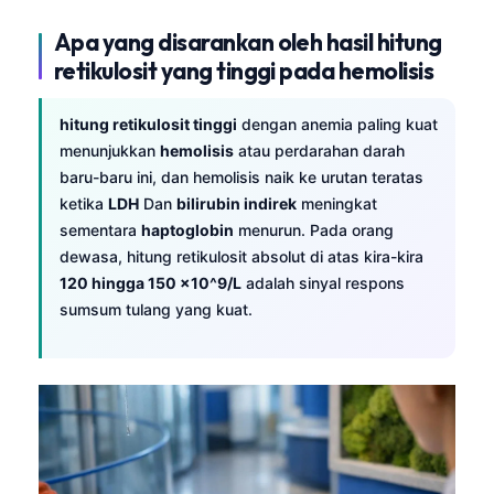
Apa yang disarankan oleh hasil hitung
retikulosit yang tinggi pada hemolisis
hitung retikulosit tinggi
dengan anemia paling kuat
menunjukkan
hemolisis
atau perdarahan darah
baru-baru ini, dan hemolisis naik ke urutan teratas
ketika
LDH
Dan
bilirubin indirek
meningkat
sementara
haptoglobin
menurun. Pada orang
dewasa, hitung retikulosit absolut di atas kira-kira
120 hingga 150 ×10^9/L
adalah sinyal respons
sumsum tulang yang kuat.