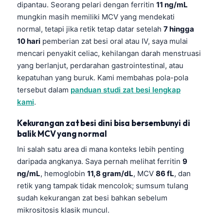
dipantau. Seorang pelari dengan ferritin
11 ng/mL
mungkin masih memiliki MCV yang mendekati
normal, tetapi jika retik tetap datar setelah
7 hingga
10 hari
pemberian zat besi oral atau IV, saya mulai
mencari penyakit celiac, kehilangan darah menstruasi
yang berlanjut, perdarahan gastrointestinal, atau
kepatuhan yang buruk. Kami membahas pola-pola
tersebut dalam
panduan studi zat besi lengkap
kami
.
Kekurangan zat besi dini bisa bersembunyi di
balik MCV yang normal
Ini salah satu area di mana konteks lebih penting
daripada angkanya. Saya pernah melihat ferritin
9
ng/mL
, hemoglobin
11,8 gram/dL
, MCV
86 fL
, dan
retik yang tampak tidak mencolok; sumsum tulang
sudah kekurangan zat besi bahkan sebelum
mikrositosis klasik muncul.