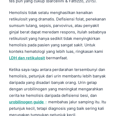
tes pun yang cukup (Barcellini & Fattizzo, 2015).
Frysk
Hemolisis tidak selalu menghasilkan kenaikan
Esperanto
retikulosit yang dramatis. Defisiensi folat, penekanan
Беларуская мова
sumsum tulang, sepsis, parvovirus, atau penyakit
Татар теле
ginjal berat dapat meredam respons, itulah sebabnya
retikulosit yang hanya sedikit tidak menyingkirkan
Кыргызча
hemolisis pada pasien yang sangat sakit. Untuk
ئۇيغۇرچە
konteks hematologi yang lebih luas, ringkasan kami
Cebuano
LDH dan retikulosit
bermanfaat.
Basa Jawa
Ketika saya ragu antara perdarahan tersembunyi dan
ພາສາລາວ
hemolisis, petunjuk dari urin membantu lebih banyak
Монгол
daripada yang disadari banyak orang. Urin gelap
dengan urobilinogen yang meningkat mengarahkan
Afrikaans
cerita ke hemolisis daripada defisiensi besi, dan
العربية المغربية
urobilinogen guide
membahas jalur samping itu. Itu
Occitan
petunjuk kecil, tetapi diagnosis yang baik sering kali
merupakan tumpukan petunjuk kecil.