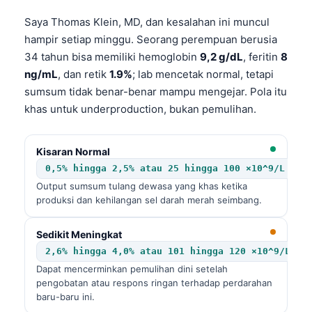
Saya Thomas Klein, MD, dan kesalahan ini muncul
hampir setiap minggu. Seorang perempuan berusia
34 tahun bisa memiliki hemoglobin
9,2 g/dL
, feritin
8
ng/mL
, dan retik
1.9%
; lab mencetak normal, tetapi
sumsum tidak benar-benar mampu mengejar. Pola itu
khas untuk underproduction, bukan pemulihan.
Kisaran Normal
0,5% hingga 2,5% atau 25 hingga 100 ×10^9/L
Output sumsum tulang dewasa yang khas ketika
produksi dan kehilangan sel darah merah seimbang.
Sedikit Meningkat
2,6% hingga 4,0% atau 101 hingga 120 ×10^9/L
Dapat mencerminkan pemulihan dini setelah
pengobatan atau respons ringan terhadap perdarahan
baru-baru ini.