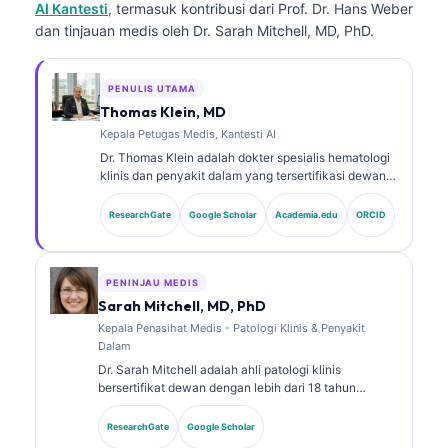
AI Kantesti
, termasuk kontribusi dari Prof. Dr. Hans Weber
dan tinjauan medis oleh Dr. Sarah Mitchell, MD, PhD.
PENULIS UTAMA
Thomas Klein, MD
Kepala Petugas Medis, Kantesti AI
Dr. Thomas Klein adalah dokter spesialis hematologi
klinis dan penyakit dalam yang tersertifikasi dewan,
dengan lebih dari 15 tahun pengalaman dalam
kedokteran laboratorium dan analisis klinis
ResearchGate
Google Scholar
Academia.edu
ORCID
berbantuan AI. Sebagai Chief Medical Officer di
Kantesti AI, ia memberikan pengawasan klinis
terhadap akurasi medis dari jaringan saraf milik
perusahaan. Dr. Klein telah banyak mempublikasikan
PENINJAU MEDIS
karya tentang interpretasi biomarker dan diagnostik
Sarah Mitchell, MD, PhD
laboratorium pada topik kedokteran laboratorium.
Kepala Penasihat Medis - Patologi Klinis & Penyakit
Dalam
Dr. Sarah Mitchell adalah ahli patologi klinis
bersertifikat dewan dengan lebih dari 18 tahun
pengalaman dalam bidang kedokteran laboratorium
dan analisis diagnostik. Ia memiliki sertifikasi spesialis
ResearchGate
Google Scholar
dalam kimia klinis dan telah banyak mempublikasikan