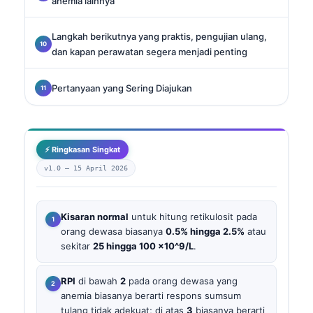
anemia lainnya
Langkah berikutnya yang praktis, pengujian ulang,
dan kapan perawatan segera menjadi penting
Pertanyaan yang Sering Diajukan
⚡ Ringkasan Singkat
v1.0 —
15 April 2026
Kisaran normal
untuk hitung retikulosit pada
orang dewasa biasanya
0.5% hingga 2.5%
atau
sekitar
25 hingga 100 ×10^9/L
.
RPI
di bawah
2
pada orang dewasa yang
anemia biasanya berarti respons sumsum
tulang tidak adekuat; di atas
3
biasanya berarti