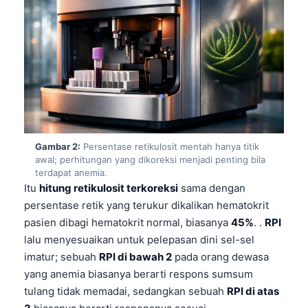
Gambar 2:
Persentase retikulosit mentah hanya titik
awal; perhitungan yang dikoreksi menjadi penting bila
terdapat anemia.
Itu
hitung retikulosit terkoreksi
sama dengan
persentase retik yang terukur dikalikan hematokrit
pasien dibagi hematokrit normal, biasanya
45%
. .
RPI
lalu menyesuaikan untuk pelepasan dini sel-sel
imatur; sebuah
RPI di bawah 2
pada orang dewasa
yang anemia biasanya berarti respons sumsum
tulang tidak memadai, sedangkan sebuah
RPI di atas