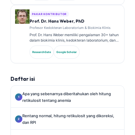
tentang panel biomarker dan analisis laboratorium
dalam praktik klinis.
PAKAR KONTRIBUTOR
Prof. Dr. Hans Weber, PhD
Profesor Kedokteran Laboratorium & Biokimia Klinis
Prof. Dr. Hans Weber memiliki pengalaman 30+ tahun
dalam biokimia klinis, kedokteran laboratorium, dan
riset biomarker. Mantan Presiden German Society for
Clinical Chemistry, ia mengkhususkan diri dalam
ResearchGate
Google Scholar
analisis panel diagnostik, standardisasi biomarker,
dan kedokteran laboratorium berbantuan AI.
Daftar isi
Apa yang sebenarnya diberitahukan oleh hitung
retikulosit tentang anemia
Rentang normal, hitung retikulosit yang dikoreksi,
dan RPI