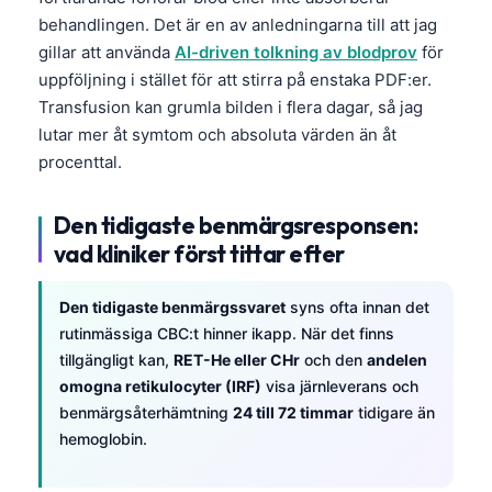
Català
behandlingen. Det är en av anledningarna till att jag
gillar att använda
AI-driven tolkning av blodprov
för
O‘zbekcha
uppföljning i stället för att stirra på enstaka PDF:er.
Українська
Transfusion kan grumla bilden i flera dagar, så jag
አማርኛ
lutar mer åt symtom och absoluta värden än åt
procenttal.
Kiswahili
ភាសាខ្មែរ
Den tidigaste benmärgsresponsen:
ဗမာစာ
vad kliniker först tittar efter
ไทย
Tagalog
Den tidigaste benmärgssvaret
syns ofta innan det
rutinmässiga CBC:t hinner ikapp. När det finns
Tiếng Việt
tillgängligt kan,
RET-He eller CHr
och den
andelen
Bahasa Melayu
omogna retikulocyter (IRF)
visa järnleverans och
benmärgsåterhämtning
24 till 72 timmar
tidigare än
മലയാളം
hemoglobin.
ಕನ್ನಡ
ગુજરાતી