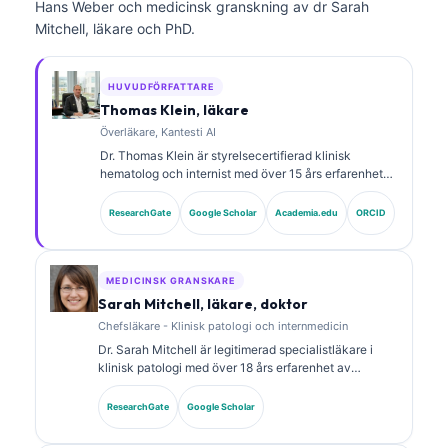
Hans Weber och medicinsk granskning av dr Sarah
Mitchell, läkare och PhD.
HUVUDFÖRFATTARE
Thomas Klein, läkare
Överläkare, Kantesti AI
Dr. Thomas Klein är styrelsecertifierad klinisk
hematolog och internist med över 15 års erfarenhet
av laboratoriemedicin och AI-assisterad klinisk
analys. Som Chief Medical Officer på Kantesti AI ger
ResearchGate
Google Scholar
Academia.edu
ORCID
han klinisk översyn av den medicinska
noggrannheten hos det proprietära neurala nätverket.
Dr. Klein har publicerat omfattande forskning om
tolkning av biomarkörer och laboratoriediagnostik
MEDICINSK GRANSKARE
inom laboratoriemedicinska områden.
Sarah Mitchell, läkare, doktor
Chefsläkare - Klinisk patologi och internmedicin
Dr. Sarah Mitchell är legitimerad specialistläkare i
klinisk patologi med över 18 års erfarenhet av
laboratoriemedicin och diagnostisk analys. Hon har
specialcertifieringar inom klinisk kemi och har
ResearchGate
Google Scholar
publicerat omfattande forskning om biomarkörpaneler
och laboratorieanalys i klinisk praxis.