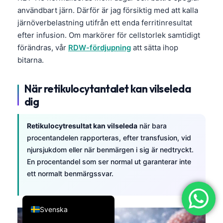
användbart järn. Därför är jag försiktig med att kalla
简体中文
järnöverbelastning utifrån ett enda ferritinresultat
Română
efter infusion. Om markörer för cellstorlek samtidigt
Türkçe
förändras, vår
RDW-fördjupning
att sätta ihop
bitarna.
Ελληνικά
Português
När retikulocytantalet kan vilseleda
Español
dig
Italiano
Retikulocytresultat kan vilseleda
när bara
עִבְרִית
procentandelen rapporteras, efter transfusion, vid
Français
njursjukdom eller när benmärgen i sig är nedtryckt.
العربية
En procentandel som ser normal ut garanterar inte
ett normalt benmärgssvar.
Deutsch
English
Svenska