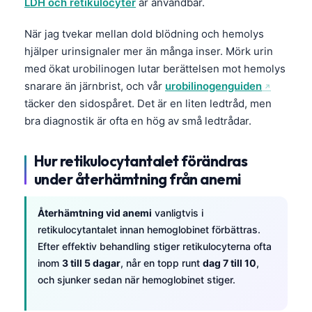
LDH och retikulocyter
är användbar.
När jag tvekar mellan dold blödning och hemolys
hjälper urinsignaler mer än många inser. Mörk urin
med ökat urobilinogen lutar berättelsen mot hemolys
snarare än järnbrist, och vår
urobilinogenguiden
täcker den sidospåret. Det är en liten ledtråd, men
bra diagnostik är ofta en hög av små ledtrådar.
Hur retikulocytantalet förändras
under återhämtning från anemi
Återhämtning vid anemi
vanligtvis i
retikulocytantalet innan hemoglobinet förbättras.
Efter effektiv behandling stiger retikulocyterna ofta
inom
3 till 5 dagar
, når en topp runt
dag 7 till 10
,
och sjunker sedan när hemoglobinet stiger.
Norsk bokmål
Ślōnskŏ gŏdka