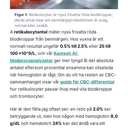
Figur 1:
Retikulocyter är nyss frisatta röda blodkroppar;
deras antal visar om benmärgsproduktionen är svag,
normal eller snabb.
A
retikulocytantal
mäter nyss frisatta röda
blodkroppar från benmärgen. Hos vuxna är ett
normalt resultat ungefär
0.5% till 2.5%
eller
25 till
100 ×10^9/L
, och vår
Kantesti AI-
blodprovsanalysator
ger mer tyngd åt det absoluta
antalet eftersom procenttal ensamma kan vilseleda
när hemoglobin är lågt. Om du vill ha resten av CBC-
sammanhanget visar vår
guide för CBC-differential
hur retikulocyter passar ihop med vita blodkroppar
och trombocyter.
Här är den fälla jag oftast ser: en retic på
2.0%
ser
betryggande ut, men hos någon med hemoglobin
8,0
g/dL
och hematokrit
24%
kan det ändå vara ett