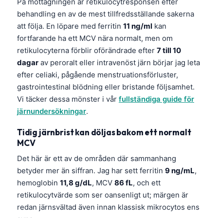
På mottagningen är retikulocytresponsen efter
behandling en av de mest tillfredsställande sakerna
att följa. En löpare med ferritin
11 ng/ml
kan
fortfarande ha ett MCV nära normalt, men om
retikulocyterna förblir oförändrade efter
7 till 10
dagar
av peroralt eller intravenöst järn börjar jag leta
efter celiaki, pågående menstruationsförluster,
gastrointestinal blödning eller bristande följsamhet.
Vi täcker dessa mönster i vår
fullständiga guide för
järnundersökningar
.
Tidig järnbrist kan döljas bakom ett normalt
MCV
Det här är ett av de områden där sammanhang
betyder mer än siffran. Jag har sett ferritin
9 ng/mL
,
hemoglobin
11,8 g/dL
, MCV
86 fL
, och ett
retikulocytvärde som ser oansenligt ut; märgen är
redan järnsvältad även innan klassisk mikrocytos ens