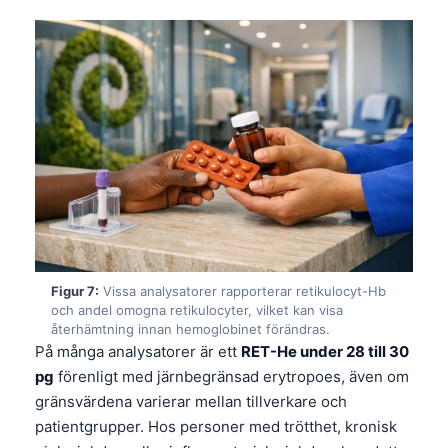
தமிழ்
తెలుగు
मराठी
اردو
বাংলা
Shqip
Magyar
Slovenščina
Figur 7:
Vissa analysatorer rapporterar retikulocyt-Hb
한국어
och andel omogna retikulocyter, vilket kan visa
Polski
återhämtning innan hemoglobinet förändras.
På många analysatorer är ett
RET-He under 28 till 30
Lietuvių kalba
pg
förenligt med järnbegränsad erytropoes, även om
Русский
gränsvärdena varierar mellan tillverkare och
ქართული
patientgrupper. Hos personer med trötthet, kronisk