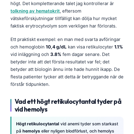
högt. Det kompletterande talet jag kontrollerar är
tolkning av hematokrit
, eftersom
vätskeförskjutningar tillfälligt kan dölja hur mycket
faktisk erytrocytvolym som verkligen har förlorats.
Ett praktiskt exempel: en man med svarta avföringar
och hemoglobin
10,4 g/dL
kan visa retikulocyter
1.1%
vid inläggning och
3.8%
fem dagar senare. Det
betyder inte att det första resultatet var fel; det
betyder att biologin ännu inte hade hunnit ikapp. De
flesta patienter tycker att detta är betryggande när de
förstår tidpunkten.
Vad ett högt retikulocytantal tyder på
vid hemolys
Högt retikulocytantal
vid anemi tyder som starkast
på
hemolys
eller nyligen blodförlust, och hemolys