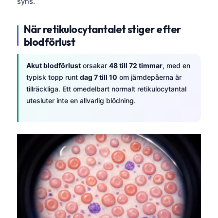
syns.
När retikulocytantalet stiger efter
blodförlust
Akut blodförlust
orsakar
48 till 72 timmar
, med en
typisk topp runt
dag 7 till 10
om järndepåerna är
tillräckliga. Ett omedelbart normalt retikulocytantal
utesluter inte en allvarlig blödning.