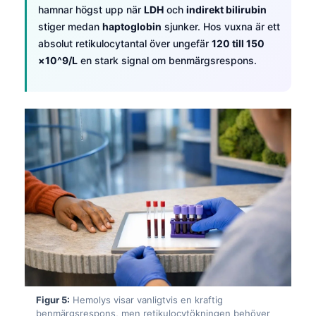
hamnar högst upp när
LDH
och
indirekt bilirubin
stiger medan
haptoglobin
sjunker. Hos vuxna är ett
absolut retikulocytantal över ungefär
120 till 150
×10^9/L
en stark signal om benmärgsrespons.
Figur 5:
Hemolys visar vanligtvis en kraftig
benmärgsrespons, men retikulocytökningen behöver