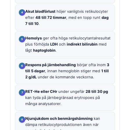
Akut blodförlust
höjer vanligtvis retikulocyter
efter
48 till 72 timmar
, med en topp runt
dag
7 till 10
.
Hemolys
ger ofta höga retikulocytantalresultat
plus förhöjda
LDH
och
indirekt bilirubin
med
lågt
haptoglobin
.
Respons på järnbehandling
börjar ofta inom
3
till 5 dagar
, innan hemoglobin stiger med
1 till
2 g/dL
under de kommande veckorna.
RET-He eller CHr
under ungefär
28 till 30 pg
kan tyda på järnbegränsad erytropoes på
många analysatorer.
Njursjukdom och benmärgshämning
kan
dämpa retikulocytproduktionen även när