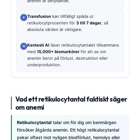
anemin är betydande.
Transfusion
kan tillfälligt späda ut
retikulocytprocenten för
3 till 7 dagar
, så
absoluta värden är viktigare.
Kantesti AI
läser retikulocytantalet tillsammans
med
15,000+ biomarkörer
för att se om
anemin beror på förlust, destruktion eller
underproduktion.
Vad ett retikulocytantal faktiskt säger
om anemi
Retikulocytantal
talar om för dig om benmärgen
försöker åtgärda anemin. Ett högt retikulocytantal
pekar oftast mot nyligen blodförlust, hemolys eller