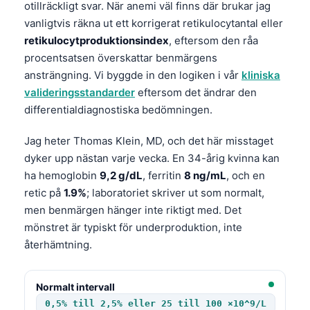
otillräckligt svar. När anemi väl finns där brukar jag
vanligtvis räkna ut ett korrigerat retikulocytantal eller
retikulocytproduktionsindex
, eftersom den råa
procentsatsen överskattar benmärgens
ansträngning. Vi byggde in den logiken i vår
kliniska
valideringsstandarder
eftersom det ändrar den
differentialdiagnostiska bedömningen.
Jag heter Thomas Klein, MD, och det här misstaget
dyker upp nästan varje vecka. En 34-årig kvinna kan
ha hemoglobin
9,2 g/dL
, ferritin
8 ng/mL
, och en
retic på
1.9%
; laboratoriet skriver ut som normalt,
men benmärgen hänger inte riktigt med. Det
mönstret är typiskt för underproduktion, inte
återhämtning.
Normalt intervall
0,5% till 2,5% eller 25 till 100 ×10^9/L