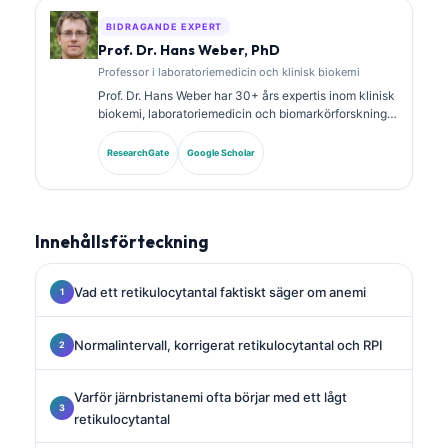
BIDRAGANDE EXPERT
Prof. Dr. Hans Weber, PhD
Professor i laboratoriemedicin och klinisk biokemi
Prof. Dr. Hans Weber har 30+ års expertis inom klinisk
biokemi, laboratoriemedicin och biomarkörforskning.
Tidigare president för German Society for Clinical
Chemistry, och han specialiserar sig på analys av
ResearchGate
Google Scholar
diagnostiska paneler, standardisering av biomarkörer
och AI-assisterad laboratoriemedicin.
Innehållsförteckning
Vad ett retikulocytantal faktiskt säger om anemi
Normalintervall, korrigerat retikulocytantal och RPI
Varför järnbristanemi ofta börjar med ett lågt
retikulocytantal