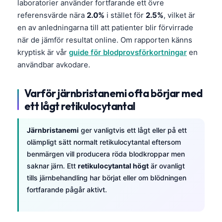
laboratorier använder fortfarande ett övre
referensvärde nära
2.0%
i stället för
2.5%
, vilket är
en av anledningarna till att patienter blir förvirrade
när de jämför resultat online. Om rapporten känns
kryptisk är vår
guide för blodprovsförkortningar
en
användbar avkodare.
Varför järnbristanemi ofta börjar med
ett lågt retikulocytantal
Järnbristanemi
ger vanligtvis ett lågt eller på ett
olämpligt sätt normalt retikulocytantal eftersom
benmärgen vill producera röda blodkroppar men
saknar järn. Ett
retikulocytantal högt
är ovanligt
tills järnbehandling har börjat eller om blödningen
fortfarande pågår aktivt.