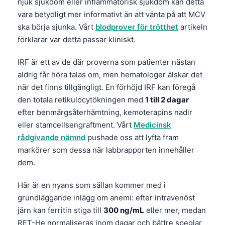
njuk sjukdom eller inflammatorisk sjukdom kan detta
Čeština
vara betydligt mer informativt än att vänta på att MCV
日本語
ska börja sjunka. Vårt
blodprover för trötthet
artikeln
Eesti
förklarar var detta passar kliniskt.
Azərbaycan dili
IRF är ett av de där proverna som patienter nästan
Bosanski
aldrig får höra talas om, men hematologer älskar det
när det finns tillgängligt. En förhöjd IRF kan föregå
Српски језик
den totala retikulocytökningen med
1 till 2 dagar
Íslenska
efter benmärgsåterhämtning, kemoterapins nadir
Հայերեն
eller stamcellsengraftment. Vårt
Medicinsk
rådgivande nämnd
pushade oss att lyfta fram
Bahasa Indonesia
markörer som dessa när labbrapporten innehåller
हिन्दी
dem.
Nederlands
Här är en nyans som sällan kommer med i
Dansk
grundläggande inlägg om anemi: efter intravenöst
Български
järn kan ferritin stiga till
300 ng/mL
eller mer, medan
فارسی
RET-He normaliseras inom dagar och bättre speglar