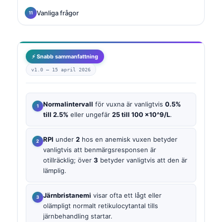
Vanliga frågor
⚡ Snabb sammanfattning
v1.0 —
15 april 2026
Normalintervall
för vuxna är vanligtvis
0.5%
till 2.5%
eller ungefär
25 till 100 ×10^9/L
.
RPI
under
2
hos en anemisk vuxen betyder
vanligtvis att benmärgsresponsen är
otillräcklig; över
3
betyder vanligtvis att den är
lämplig.
Järnbristanemi
visar ofta ett lågt eller
olämpligt normalt retikulocytantal tills
järnbehandling startar.