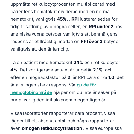
uppmätta retikulocytprocenten multiplicerad med
patientens hematokrit dividerad med en normal
hematokrit, vanligtvis
45%
. .
RPI
justerar sedan för
tidig frisättning av omogna celler; en
RPI under 2
hos
anemiska vuxna betyder vanligtvis att benmärgens
respons är otillräcklig, medan en
RPI över 3
betyder
vanligtvis att den är lämplig.
Ta en patient med hematokrit
24%
och retikulocyter
4%
. Det korrigerade antalet är ungefär
2.1%
, och
efter en mognadsfaktor på
2
, är RPI bara cirka
1.0
; det
är alls ingen stark respons. Vår
guide för
hemoglobinområde
hjälper om du inte är säker på
hur allvarlig den initiala anemin egentligen är.
Vissa laboratorier rapporterar bara procent, vissa
lägger till ett absolut antal, och några rapporterar
även
omogen retikulocytfraktion
. Vissa europeiska