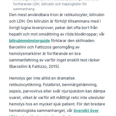
fortfarande LDH, bilirubin och haptoglobin för
sammanhang.
Den mest användbara trion är retikulocyter, bilirubin
och LDH. Om bilirubin är förhöjt tillsammans med i
övrigt lugna leverprover, pekar det ofta bort från
hepatit och mot omsättning av röda blodkroppar; vår
bilirubinmönsterguide
förklarar den skillnaden.
Barcellini och Fattizzos genomgång av
hemolysmarkörer är fortfarande en bra
sammanfattning av varför inget enskilt test räcker
(Barcellini & Fattizzo, 2015).
Hemolys ger inte alltid en dramatisk
retikulocytökning. Folatbrist, benmärgshämning,
sepsis, parvovirus eller svår njursjukdom kan dämpa
svaret, vilket är varför ett måttligt retic inte utesluter
hemolys hos en mycket sjuk patient. För det bredare
hematologiska sammanhanget, vår
översikt över