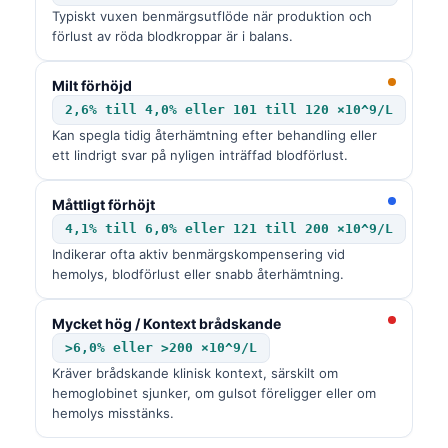
Typiskt vuxen benmärgsutflöde när produktion och
förlust av röda blodkroppar är i balans.
Milt förhöjd
2,6% till 4,0% eller 101 till 120 ×10^9/L
Kan spegla tidig återhämtning efter behandling eller
ett lindrigt svar på nyligen inträffad blodförlust.
Måttligt förhöjt
4,1% till 6,0% eller 121 till 200 ×10^9/L
Indikerar ofta aktiv benmärgskompensering vid
hemolys, blodförlust eller snabb återhämtning.
Mycket hög / Kontext brådskande
>6,0% eller >200 ×10^9/L
Kräver brådskande klinisk kontext, särskilt om
hemoglobinet sjunker, om gulsot föreligger eller om
hemolys misstänks.