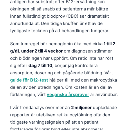
Gàidhlig
äntligen har substrat; efter B12-ersättning kan
ökningen bli så snabb att patienterna mår bättre
Euskara
innan fullständigt blodprov (CBC) ser dramatiskt
Македонски јазик
annorlunda ut. Den tidiga knuffen är ett av de
Latviešu valoda
tydligaste tecknen på att behandlingen fungerar.
Galego
Som tumregel bör hemoglobin öka med cirka
1 till 2
অসমীয়া
g/dL under 2 till 4 veckor
om diagnosen stämmer
සිංහල
och blödningen har upphört. Om retic inte har rört
sig efter
dag 7 till 10
, börjar jag kontrollera
سنڌي
absorption, dosering och pågående blödning. Vårt
پښتو
guide för B12-test
hjälper till med den makrocytiska
delen av den utredningen. Om kosten är en del av
förklaringen, vårt
veganska årsprover
är användbar.
Slovenčina
Hrvatski
I vår trendanalys över mer än
2 miljoner
uppladdade
rapporter är utebliven retikulocytökning ofta den
Suomi
tidigaste varningssignalen på att en patient
Қазақ тілі
fortfarande förlorar blod eller inte absorberar