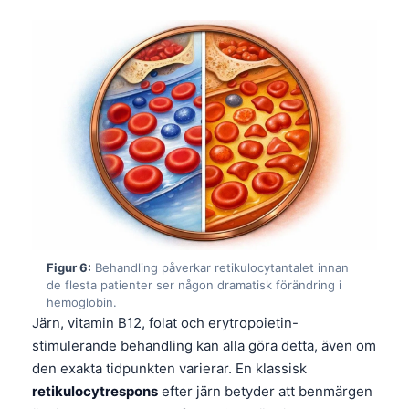
Frysk
Esperanto
Беларуская мова
Татар теле
Кыргызча
ئۇيغۇرچە
Cebuano
Basa Jawa
ພາສາລາວ
Figur 6:
Behandling påverkar retikulocytantalet innan
de flesta patienter ser någon dramatisk förändring i
Монгол
hemoglobin.
Afrikaans
Järn, vitamin B12, folat och erytropoietin-
stimulerande behandling kan alla göra detta, även om
العربية المغربية
den exakta tidpunkten varierar. En klassisk
Occitan
retikulocytrespons
efter järn betyder att benmärgen