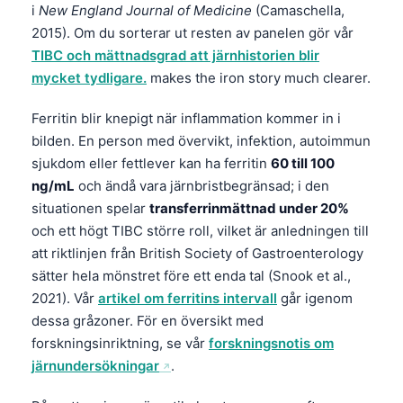
i
New England Journal of Medicine
(Camaschella,
2015). Om du sorterar ut resten av panelen gör vår
TIBC och mättnadsgrad att järnhistorien blir
mycket tydligare.
makes the iron story much clearer.
Ferritin blir knepigt när inflammation kommer in i
bilden. En person med övervikt, infektion, autoimmun
sjukdom eller fettlever kan ha ferritin
60 till 100
ng/mL
och ändå vara järnbristbegränsad; i den
situationen spelar
transferrinmättnad under 20%
och ett högt TIBC större roll, vilket är anledningen till
att riktlinjen från British Society of Gastroenterology
sätter hela mönstret före ett enda tal (Snook et al.,
2021). Vår
artikel om ferritins intervall
går igenom
dessa gråzoner. För en översikt med
forskningsinriktning, se vår
forskningsnotis om
järnundersökningar
.