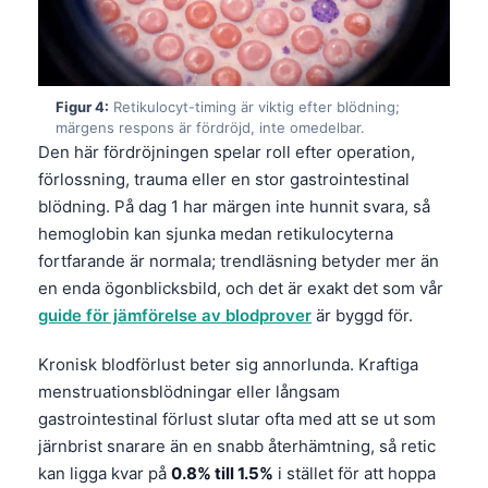
Figur 4:
Retikulocyt-timing är viktig efter blödning;
märgens respons är fördröjd, inte omedelbar.
Den här fördröjningen spelar roll efter operation,
förlossning, trauma eller en stor gastrointestinal
blödning. På dag 1 har märgen inte hunnit svara, så
hemoglobin kan sjunka medan retikulocyterna
fortfarande är normala; trendläsning betyder mer än
en enda ögonblicksbild, och det är exakt det som vår
guide för jämförelse av blodprover
är byggd för.
Kronisk blodförlust beter sig annorlunda. Kraftiga
menstruationsblödningar eller långsam
gastrointestinal förlust slutar ofta med att se ut som
järnbrist snarare än en snabb återhämtning, så retic
kan ligga kvar på
0.8% till 1.5%
i stället för att hoppa