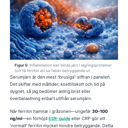
Frysk
Esperanto
Беларуская мова
Татар теле
Кыргызча
ئۇيغۇرچە
Cebuano
Figur 5:
Inflammation kan binda järn i lagringsproteiner
och få ferritin att se falskt betryggande ut
Basa Jawa
Serumjärn är den mest “brusiga” siffran i panelen.
ພາສາລາວ
Det skiftar med måltider, kosttillskott och tid på
Монгол
dygnet, så jag bedömer aldrig brist eller
överbelastning enbart utifrån serumjärn.
Afrikaans
العربية المغربية
När ferritin hamnar i gråzonen—ungefär
30–100
ng/ml
—en förhöjd
ESR-guide
eller CRP gör ett
Occitan
'normalt' ferritin mycket mindre betryggande. Detta