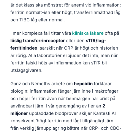
Gàidhlig
är det klassiska mönstret för anemi vid inflammation:
Euskara
ferritin normalt-ish eller högt, transferrinmättnad låg
och TIBC låg eller normal.
Македонски јазик
Latviešu valoda
I mer komplexa fall tittar våra
kliniska läkare
ofta på
Galego
löslig transferrinreceptor
eller den
sTfR/log-
ferritinindex
, särskilt när CRP är högt och historien
অসমীয়া
är rörig. Alla laboratorier erbjuder det inte, men när
සිංහල
ferritin falskt höjs av inflammation kan sTfR bli
سنڌي
utslagsgivaren.
پښتو
Ganz och Némeths arbete om
hepcidin
förklarar
biologin: inflammation fångar järn inne i makrofager
och höjer ferritin även när benmärgen har brist på
Slovenčina
användbart järn. I vår genomgång av fler än
2
Hrvatski
miljoner
uppladdade blodprover skiljer Kantesti AI
Suomi
konsekvent 'högt ferritin med lågt tillgängligt järn'
Қазақ тілі
från verklig järnupplagring bättre när CRP- och CBC-