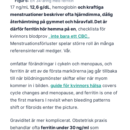
Figur 6:
En 34-åring med ferritin
Čeština
17 ng/mL
12,6 g/dL
, hemoglobin
och kraftiga
日本語
menstruationer beskriver ofta hjärndimma, dålig
återhämtning på gymmet och håravfall. Det är
Eesti
därför ferritin hör hemma på en
, checklista för
Azərbaycan dili
kvinnors blodprov
, inte bara ett CBC.
,
Bosanski
Menstruationsförluster spelar större roll än många
referensintervall medger. Vår.
Српски језик
Íslenska
omfattar förändringar i cykeln och menopaus, och
Հայերեն
ferritin är ett av de första markörerna jag går tillbaka
till när blödningsmönster skiftar eller när myom
Bahasa Indonesia
kommer in i bilden.
guide för kvinnors hälsa
covers
हिन्दी
cycle changes and menopause, and ferritin is one of
Nederlands
the first markers I revisit when bleeding patterns
shift or fibroids enter the picture.
Dansk
Български
Graviditet är mer komplicerat. Obstetrisk praxis
behandlar ofta
ferritin under 30 ng/ml
som
فارسی