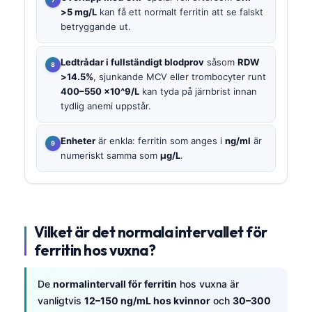
>5 mg/L
kan få ett normalt ferritin att se falskt
betryggande ut.
Ledtrådar i fullständigt blodprov
såsom
RDW
>14.5%
, sjunkande MCV eller trombocyter runt
400–550 ×10^9/L
kan tyda på järnbrist innan
tydlig anemi uppstår.
Enheter
är enkla: ferritin som anges i
ng/ml
är
numeriskt samma som
µg/L
.
Vilket är det normala intervallet för
ferritin hos vuxna?
De
normalintervall för ferritin
hos vuxna är
vanligtvis
12–150 ng/mL hos kvinnor
och
30–300