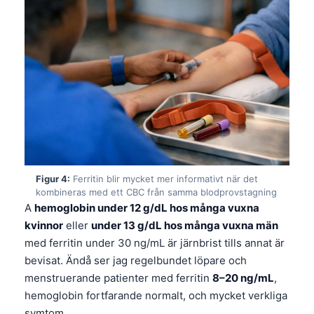
Figur 4:
Ferritin blir mycket mer informativt när det
kombineras med ett CBC från samma blodprovstagning
A
hemoglobin under 12 g/dL hos många vuxna
kvinnor
eller
under 13 g/dL hos många vuxna män
med ferritin under 30 ng/mL är järnbrist tills annat är
bevisat. Ändå ser jag regelbundet löpare och
menstruerande patienter med ferritin
8–20 ng/mL
,
hemoglobin fortfarande normalt, och mycket verkliga
symtom.