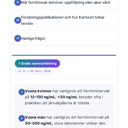
När ferritinsvar behöver uppföljning eller akut vård
Forskningspublikationer och hur Kantesti tolkar
ferritin
Vanliga frågor
⚡ Snabb sammanfattning
v1.0 —
30 mars 2026
Vuxna kvinnor
har vanligtvis ett ferritinintervall
på
12–150 ng/mL
;
<30 ng/mL
betyder ofta i
praktiken att järndepåerna är tömda.
Vuxna män
har vanligtvis ett ferritinintervall på
30–300 ng/mL
; vissa laboratorier utökar den