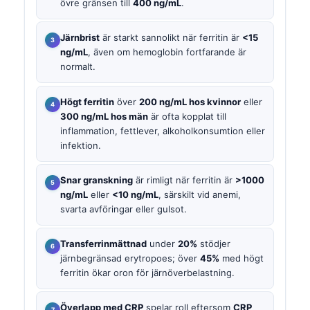
övre gränsen till
400 ng/mL
.
Järnbrist
är starkt sannolikt när ferritin är
<15
ng/mL
, även om hemoglobin fortfarande är
normalt.
Högt ferritin
över
200 ng/mL hos kvinnor
eller
300 ng/mL hos män
är ofta kopplat till
inflammation, fettlever, alkoholkonsumtion eller
infektion.
Snar granskning
är rimligt när ferritin är
>1000
ng/mL
eller
<10 ng/mL
, särskilt vid anemi,
svarta avföringar eller gulsot.
Transferrinmättnad
under
20%
stödjer
järnbegränsad erytropoes; över
45%
med högt
ferritin ökar oron för järnöverbelastning.
Överlapp med CRP
spelar roll eftersom
CRP