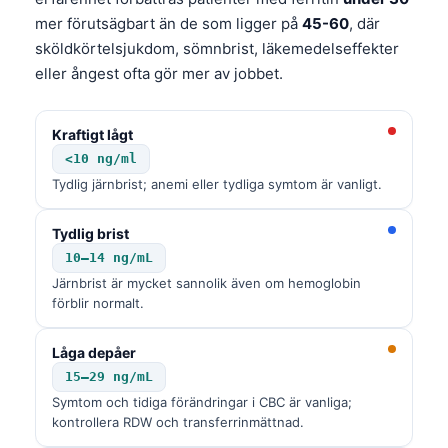
mer förutsägbart än de som ligger på
45-60
, där
sköldkörtelsjukdom, sömnbrist, läkemedelseffekter
eller ångest ofta gör mer av jobbet.
Kraftigt lågt
<10 ng/ml
Tydlig järnbrist; anemi eller tydliga symtom är vanligt.
Tydlig brist
10–14 ng/mL
Järnbrist är mycket sannolik även om hemoglobin
förblir normalt.
Låga depåer
15–29 ng/mL
Symtom och tidiga förändringar i CBC är vanliga;
kontrollera RDW och transferrinmättnad.