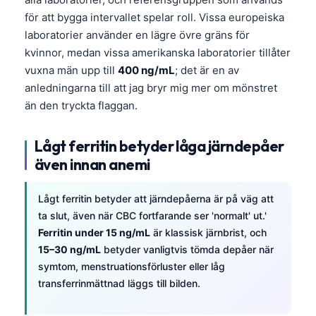
för att bygga intervallet spelar roll. Vissa europeiska
laboratorier använder en lägre övre gräns för
kvinnor, medan vissa amerikanska laboratorier tillåter
vuxna män upp till
400 ng/mL
; det är en av
anledningarna till att jag bryr mig mer om mönstret
än den tryckta flaggan.
Lågt ferritin betyder låga järndepåer
även innan anemi
Lågt ferritin betyder att järndepåerna är på väg att
ta slut, även när CBC fortfarande ser 'normalt' ut.'
Ferritin under 15 ng/mL
är klassisk järnbrist, och
15–30 ng/mL
betyder vanligtvis tömda depåer när
symtom, menstruationsförluster eller låg
transferrinmättnad läggs till bilden.