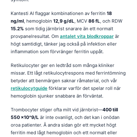
Kantesti AI flaggar kombinationen av ferritin
18
ng/ml
, hemoglobin
12,9 g/dL
, MCV
86 fL
, och RDW
15.2%
som tidig järnbrist snarare än ett normalt
provpanelresultat. Om
antalet vita blodkroppar
är
högt samtidigt, tänker jag också på infektion eller
inflammation som förvränger ferritin uppåt.
Retikulocyter ger en ledtråd som många kliniker
missar. Ett lågt retikulocytrespons med ferrintömning
betyder att benmärgen saknar råmaterial, och vår
retikulocytguide
förklarar varför det spelar roll när
hemoglobin sjunker snabbare än förväntat.
Trombocyter stiger ofta milt vid järnbrist—
400 till
550 ×10^9/L
är inte ovanligt, och det kan i onödan
oroa patienter. Å andra sidan gör ett mycket högt
ferritin med lågt hemoglobin och ett normalt eller