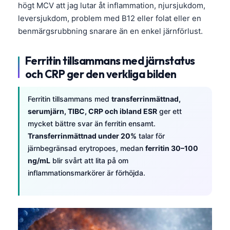
högt MCV att jag lutar åt inflammation, njursjukdom,
leversjukdom, problem med B12 eller folat eller en
benmärgsrubbning snarare än en enkel järnförlust.
Ferritin tillsammans med järnstatus
och CRP ger den verkliga bilden
Ferritin tillsammans med
transferrinmättnad,
serumjärn, TIBC, CRP och ibland ESR
ger ett
mycket bättre svar än ferritin ensamt.
Transferrinmättnad under 20%
talar för
järnbegränsad erytropoes, medan
ferritin 30–100
ng/mL
blir svårt att lita på om
inflammationsmarkörer är förhöjda.
Norsk bokmål
Ślōnskŏ gŏdka