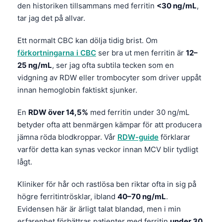
den historiken tillsammans med ferritin
<30 ng/mL
,
tar jag det på allvar.
Ett normalt CBC kan dölja tidig brist. Om
förkortningarna i CBC
ser bra ut men ferritin är
12–
25 ng/mL
, ser jag ofta subtila tecken som en
vidgning av RDW eller trombocyter som driver uppåt
innan hemoglobin faktiskt sjunker.
En
RDW över 14,5%
med ferritin under 30 ng/mL
betyder ofta att benmärgen kämpar för att producera
jämna röda blodkroppar. Vår
RDW-guide
förklarar
varför detta kan synas veckor innan MCV blir tydligt
lågt.
Kliniker för hår och rastlösa ben riktar ofta in sig på
högre ferritintrösklar, ibland
40–70 ng/mL
.
Evidensen här är ärligt talat blandad, men i min
erfarenhet förbättras patienter med ferritin
under 30