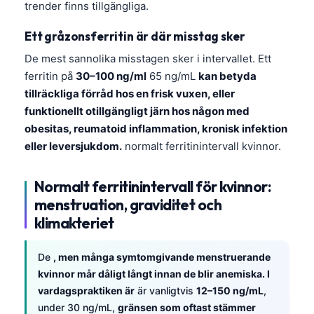
trender finns tillgängliga.
Català
O‘zbekcha
Ett gråzonsferritin är där misstag sker
Українська
De mest sannolika misstagen sker i intervallet. Ett
ferritin på
30–100 ng/ml
65 ng/mL
kan betyda
አማርኛ
tillräckliga förråd hos en frisk vuxen, eller
Kiswahili
funktionellt otillgängligt järn hos någon med
ភាសាខ្មែរ
obesitas, reumatoid inflammation, kronisk infektion
eller leversjukdom.
normalt ferritinintervall kvinnor.
ဗမာစာ
ไทย
Normalt ferritinintervall för kvinnor:
Tagalog
menstruation, graviditet och
Tiếng Việt
klimakteriet
Bahasa Melayu
De
, men många symtomgivande menstruerande
മലയാളം
kvinnor mår dåligt långt innan de blir anemiska. I
ಕನ್ನಡ
vardagspraktiken är
är vanligtvis
12–150 ng/mL
,
under 30 ng/mL,
gränsen som oftast stämmer
ગુજરાતી