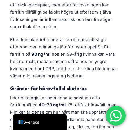
otillräckliga depåer, men efter förlossningen kan
简体中文
ferritin tillfälligt se falskt högre ut eftersom själva
Română
förlossningen är inflammatorisk och ferritin stiger
Türkçe
som ett akutfasprotein.
Ελληνικά
Efter klimakteriet tenderar ferritin ofta att stiga
Português
eftersom den månatliga järnförlusten upphör. Ett
ferritin på
90 ng/ml
hos en 58-årig kvinna kan vara
Español
helt normalt, medan samma siffra hos en yngre
Italiano
kvinna med högt CRP, trötthet och rikliga blödningar
עִבְרִית
säger mig nästan ingenting isolerat.
Français
Gränser för håravfall diskuteras
العربية
I dermatologiska sammanhang används ofta
Deutsch
ferritinmål på
40–70 ng/mL
för diffus håravfall, men
kliniker är oense om hur hårt man ska upprätthålla
English
den nivån. Jag brukar behandla hela patienten här—
Svenska
sköldkörtelfunktion, kaloriintag, stress, ferritin och