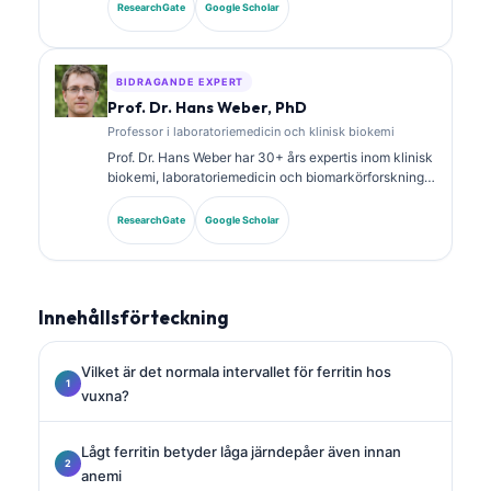
specialcertifieringar inom klinisk kemi och har
ResearchGate
Google Scholar
publicerat omfattande forskning om biomarkörpaneler
och laboratorieanalys i klinisk praxis.
BIDRAGANDE EXPERT
Prof. Dr. Hans Weber, PhD
Professor i laboratoriemedicin och klinisk biokemi
Prof. Dr. Hans Weber har 30+ års expertis inom klinisk
biokemi, laboratoriemedicin och biomarkörforskning.
Tidigare president för German Society for Clinical
Chemistry, och han specialiserar sig på analys av
ResearchGate
Google Scholar
diagnostiska paneler, standardisering av biomarkörer
och AI-assisterad laboratoriemedicin.
Innehållsförteckning
Vilket är det normala intervallet för ferritin hos
vuxna?
Lågt ferritin betyder låga järndepåer även innan
anemi