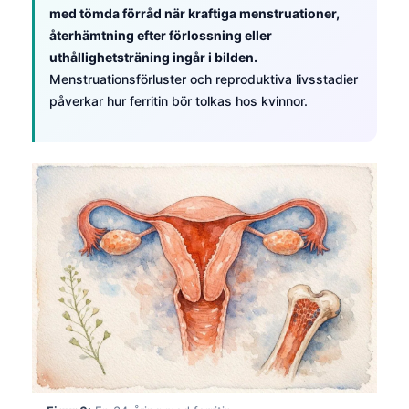
med tömda förråd när kraftiga menstruationer,
தமிழ்
återhämtning efter förlossning eller
తెలుగు
uthållighetsträning ingår i bilden.
Menstruationsförluster och reproduktiva livsstadier
मराठी
påverkar hur ferritin bör tolkas hos kvinnor.
اردو
বাংলা
Shqip
Magyar
Slovenščina
한국어
Polski
Lietuvių kalba
Русский
ქართული