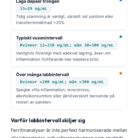
Låga depåer troligen
15–29 ng/mL
Tidig utarmning är vanligt, särskilt vid symtom eller
transferrinmättnad <20%.
Typiskt vuxenintervall
Kvinnor 12–150 ng/mL; män 30–300 ng/mL
Vanligtvis förenligt med adekvat lagring, även om
inflammation fortfarande kan maskera brist.
Över många labbintervall
Kvinnor >200 ng/mL; män >300 ng/mL
Speglar ofta inflammation, leverstress,
alkoholkonsumtion eller järnöverskott beroende på
resten av panelen.
Varför labbintervall skiljer sig
Ferritinanalyser är inte perfekt harmoniserade mellan
alla laboratorier, och referensgruppen som används