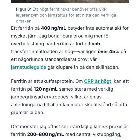
Figur 3:
Ett högt ferritinsvar behöver ofta CRP,
leverenzym och järnstatus för att hitta den verkliga
orsaken
Ett ferritin på
400 ng/mL
betyder inte automatiskt för
mycket järn. Jag börjar bara oroa mig mer för
överbelastning när ferritin är förhöjt
och
transferrinmättnaden är hög—vanligen
över 45%
på
ett någorlunda standardiserat prov; vår
järnstudieguide
går djupare in på den skillnaden.
Ferritin är ett akutfasprotein. Om
CRP är högt
, kan ett
ferritin på
120 ng/mL
samexistera med verklig
järnbegränsad erytropoes, vilket är en av
anledningarna till att inflammatoriska tillstånd så ofta
grumlar bilden.
Det mönster jag oftast ser i vardaglig klinisk praxis är
ferritin
200–800 ng/mL
med central viktuppgång,