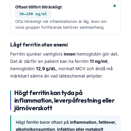
Oftast tillfört tillräckligt
30–100 ng/ml
Ofta tillräckligt när inflammationen är låg, även om
vissa grupper fortfarande behöver sammanhang.
Lågt ferritin utan anemi
Ferritin sjunker vanligtvis
innan
hemoglobin gör det.
Det är därför en patient kan ha ferritin
11 ng/ml
,
hemoglobin
12,9 g/dL
, normalt MCV och ändå må
märkbart sämre än vad labbschemat antyder.
Högt ferritin kan tyda på
inflammation, leverpåfrestning eller
järnöverskott
Högt ferritin beror oftast på
inflammation, fettlever,
alkoholkonsumtion, infektion eller metabolt