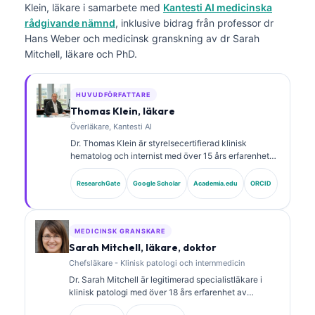
Klein, läkare
i samarbete med
Kantesti AI medicinska
rådgivande nämnd
, inklusive bidrag från professor dr
Hans Weber och medicinsk granskning av dr Sarah
Mitchell, läkare och PhD.
HUVUDFÖRFATTARE
Thomas Klein, läkare
Överläkare, Kantesti AI
Dr. Thomas Klein är styrelsecertifierad klinisk
hematolog och internist med över 15 års erfarenhet
av laboratoriemedicin och AI-assisterad klinisk
analys. Som Chief Medical Officer på Kantesti AI ger
ResearchGate
Google Scholar
Academia.edu
ORCID
han klinisk översyn av den medicinska
noggrannheten hos det proprietära neurala nätverket.
Dr. Klein har publicerat omfattande forskning om
tolkning av biomarkörer och laboratoriediagnostik
MEDICINSK GRANSKARE
inom laboratoriemedicinska områden.
Sarah Mitchell, läkare, doktor
Chefsläkare - Klinisk patologi och internmedicin
Dr. Sarah Mitchell är legitimerad specialistläkare i
klinisk patologi med över 18 års erfarenhet av
laboratoriemedicin och diagnostisk analys. Hon har