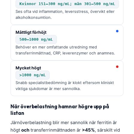
Kvinnor 151–300 ng/mL; män 301–500 ng/mL
Ses ofta vid inflammation, leversstress, övervikt eller
alkoholkonsumtion.
Måttligt förhöjt
500–1000 ng/mL
Behöver en mer omfattande utredning med
transferrinmättnad, CRP, leverenzymer och anamnes.
Mycket högt
>1000 ng/mL
Snabb specialistbedömning är klokt eftersom kliniskt
viktiga sjukdomar är mer sannolika.
När överbelastning hamnar högre upp på
listan
Järnöverbelastning blir mer sannolik när ferritin är
högt
och
transferrinmättnaden är
>45%
, särskilt vid