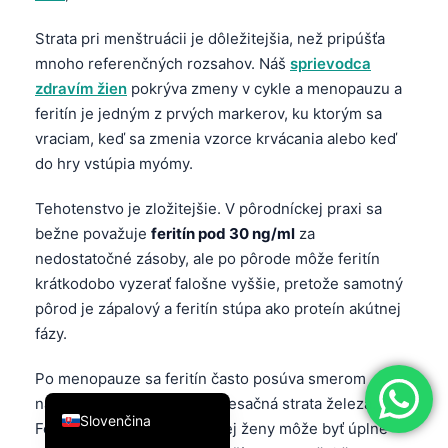
简体中文
Strata pri menštruácii je dôležitejšia, než pripúšťa
Română
mnoho referenčných rozsahov. Náš
sprievodca
zdravím žien
pokrýva zmeny v cykle a menopauzu a
Türkçe
feritín je jedným z prvých markerov, ku ktorým sa
Ελληνικά
vraciam, keď sa zmenia vzorce krvácania alebo keď
Português
do hry vstúpia myómy.
Español
Tehotenstvo je zložitejšie. V pôrodníckej praxi sa
Italiano
bežne považuje
feritín pod 30 ng/ml
za
עִבְרִית
nedostatočné zásoby, ale po pôrode môže feritín
krátkodobo vyzerať falošne vyššie, pretože samotný
Français
pôrod je zápalový a feritín stúpa ako proteín akútnej
العربية
fázy.
Deutsch
Po menopauze sa feritín často posúva smerom
English
nahor, pretože sa zastaví mesačná strata železa.
Slovenčina
Feritín
90 ng/ml
u 58-ročnej ženy môže byť úplne