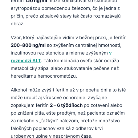
feritín
120 ng/ml
môže koexistovať so skutočnou
erytropoézou obmedzenou železom, čo je jedna z
príčin, prečo zápalové stavy tak často rozmazávajú
obraz.
Vzor, ktorý najčastejšie vidím v bežnej praxi, je feritín
200–800 ng/ml
so zvýšením centrálnej hmotnosti,
inzulínovou rezistenciou a mierne zvýšeným
v
rozmedzí ALT
. Táto kombinácia oveľa skôr odráža
metabolický zápal alebo stukovatenie pečene než
hereditárnu hemochromatózu.
Alkohol môže zvýšiť feritín už v priebehu dní a to isté
môže urobiť aj vírusové ochorenie. Zvyčajne
zopakujem feritín
2 – 6 týždňoch
po zotavení alebo
po znížení pitia, ešte predtým, než pacienta označím
za niekoho s „ťažkým“ nálezom, pretože množstvo
falošných poplachov vzniká z odberov krvi
urobených úplne v nesprávnom čase.