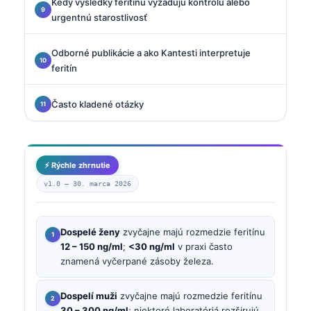
Kedy výsledky feritínu vyžadujú kontrolu alebo
urgentnú starostlivosť
Odborné publikácie a ako Kantesti interpretuje
feritín
Často kladené otázky
⚡ Rýchle zhrnutie
v1.0 —
30. marca 2026
Dospelé ženy
zvyčajne majú rozmedzie feritínu
12 – 150 ng/ml
;
<30 ng/ml
v praxi často
znamená vyčerpané zásoby železa.
Dospelí muži
zvyčajne majú rozmedzie feritínu
30 – 300 ng/ml
; niektoré laboratóriá rozširujú