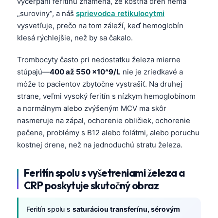
vyčerpaní feritínu znamená, že kostná dreň nemá
„suroviny“, a náš
sprievodca retikulocytmi
vysvetľuje, prečo na tom záleží, keď hemoglobín
klesá rýchlejšie, než by sa čakalo.
Trombocyty často pri nedostatku železa mierne
stúpajú—
400 až 550 ×10^9/L
nie je zriedkavé a
môže to pacientov zbytočne vystrašiť. Na druhej
strane, veľmi vysoký feritín s nízkym hemoglobínom
a normálnym alebo zvýšeným MCV ma skôr
nasmeruje na zápal, ochorenie obličiek, ochorenie
pečene, problémy s B12 alebo folátmi, alebo poruchu
kostnej drene, než na jednoduchú stratu železa.
Feritín spolu s vyšetreniami železa a
CRP poskytuje skutočný obraz
Norsk bokmål
Feritín spolu s
saturáciou transferínu, sérovým
Ślōnskŏ gŏdka