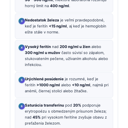
horný limit na
400 ng/ml
.
Nedostatok železa
je veľmi pravdepodobné,
keď je feritín
<15 ng/ml
, aj keď je hemoglobín
ešte stále v norme.
Vysoký feritín
nad
200 ng/ml u žien
alebo
300 ng/ml u mužov
často súvisí so zápalom,
stukovatením pečene, užívaním alkoholu alebo
infekciou.
Urýchlené posúdenie
je rozumné, keď je
feritín
>1000 ng/ml
alebo
<10 ng/ml
, najmä pri
anémii, čiernej stolici alebo žltačke.
Saturácia transferínu
pod
20%
podporuje
erytropoézu s obmedzeným prísunom železa;
nad
45%
pri vysokom feritíne zvyšuje obavu z
preťaženia železom.