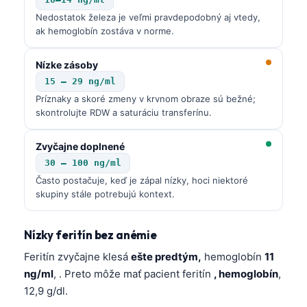
Nedostatok železa je veľmi pravdepodobný aj vtedy,
ak hemoglobín zostáva v norme.
Nízke zásoby
15 – 29 ng/ml
Príznaky a skoré zmeny v krvnom obraze sú bežné;
skontrolujte RDW a saturáciu transferínu.
Zvyčajne doplnené
30 – 100 ng/ml
Často postačuje, keď je zápal nízky, hoci niektoré
skupiny stále potrebujú kontext.
Nízky feritín bez anémie
Feritín zvyčajne klesá
ešte predtým,
hemoglobín
11
ng/ml
, . Preto môže mať pacient feritín
, hemoglobín
,
12,9 g/dl.