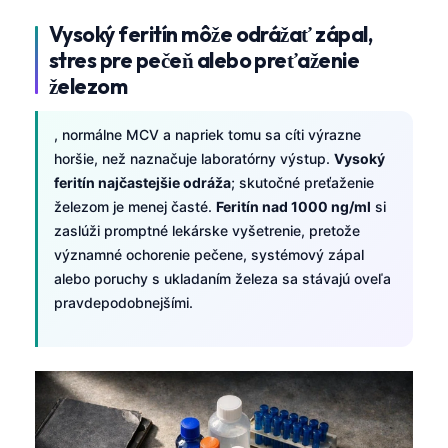
Vysoký feritín môže odrážať zápal,
stres pre pečeň alebo preťaženie
železom
, normálne MCV a napriek tomu sa cíti výrazne
horšie, než naznačuje laboratórny výstup.
Vysoký
feritín najčastejšie odráža
; skutočné preťaženie
železom je menej časté.
Feritín nad 1000 ng/ml
si
zaslúži promptné lekárske vyšetrenie, pretože
významné ochorenie pečene, systémový zápal
alebo poruchy s ukladaním železa sa stávajú oveľa
pravdepodobnejšími.