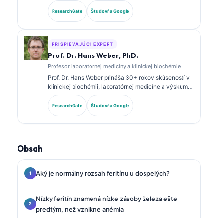
a diagnostickej analýze. Má špecializované
certifikácie v klinickej biochémii a rozsiahle
ResearchGate
Študovňa Google
publikovala o paneloch biomarkerov a laboratórnej
analýze v klinickej praxi.
PRISPIEVAJÚCI EXPERT
Prof. Dr. Hans Weber, PhD.
Profesor laboratórnej medicíny a klinickej biochémie
Prof. Dr. Hans Weber prináša 30+ rokov skúseností v
klinickej biochémii, laboratórnej medicíne a výskume
biomarkerov. Bývalý prezident Nemeckej spoločnosti
pre klinickú biochémiu, špecializuje sa na analýzu
ResearchGate
Študovňa Google
diagnostických panelov, štandardizáciu biomarkerov
a laboratórnu medicínu podporovanú AI.
Obsah
Aký je normálny rozsah feritínu u dospelých?
Nízky feritín znamená nízke zásoby železa ešte
predtým, než vznikne anémia