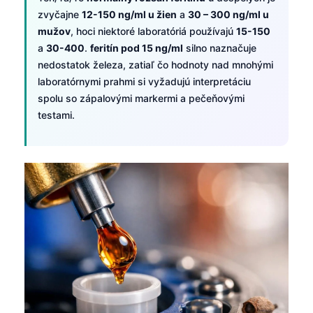
zvyčajne
12-150 ng/ml u žien
a
30 – 300 ng/ml u
mužov
, hoci niektoré laboratóriá používajú
15-150
a
30-400
.
feritín pod 15 ng/ml
silno naznačuje
nedostatok železa, zatiaľ čo hodnoty nad mnohými
laboratórnymi prahmi si vyžadujú interpretáciu
spolu so zápalovými markermi a pečeňovými
testami.