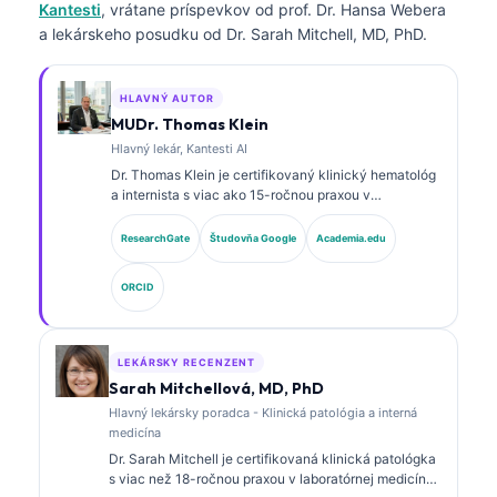
Kantesti
, vrátane príspevkov od prof. Dr. Hansa Webera
a lekárskeho posudku od Dr. Sarah Mitchell, MD, PhD.
HLAVNÝ AUTOR
MUDr. Thomas Klein
Hlavný lekár, Kantesti AI
Dr. Thomas Klein je certifikovaný klinický hematológ
a internista s viac ako 15-ročnou praxou v
laboratórnej medicíne a analýze klinických údajov s
podporou AI. Ako hlavný lekársky riaditeľ v
ResearchGate
Študovňa Google
Academia.edu
spoločnosti Kantesti AI poskytuje klinický dohľad nad
medicínskou presnosťou proprietárnej neurónovej
ORCID
siete. Dr. Klein publikoval rozsiahle práce o
interpretácii biomarkerov a laboratórnej diagnostike v
oblasti laboratórnej medicíny.
LEKÁRSKY RECENZENT
Sarah Mitchellová, MD, PhD
Hlavný lekársky poradca - Klinická patológia a interná
medicína
Dr. Sarah Mitchell je certifikovaná klinická patológka
s viac než 18-ročnou praxou v laboratórnej medicíne