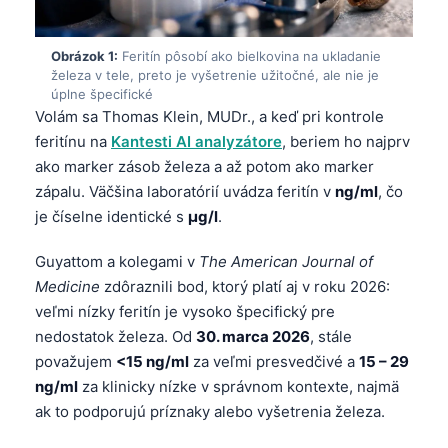
Obrázok 1:
Feritín pôsobí ako bielkovina na ukladanie
železa v tele, preto je vyšetrenie užitočné, ale nie je
úplne špecifické
Volám sa Thomas Klein, MUDr., a keď pri kontrole
feritínu na
Kantesti AI analyzátore
, beriem ho najprv
ako marker zásob železa a až potom ako marker
zápalu. Väčšina laboratórií uvádza feritín v
ng/ml
, čo
je číselne identické s
µg/l
.
Guyattom a kolegami v
The American Journal of
Medicine
zdôraznili bod, ktorý platí aj v roku 2026:
veľmi nízky feritín je vysoko špecifický pre
nedostatok železa. Od
30. marca 2026
, stále
považujem
<15 ng/ml
za veľmi presvedčivé a
15 – 29
ng/ml
za klinicky nízke v správnom kontexte, najmä
ak to podporujú príznaky alebo vyšetrenia železa.