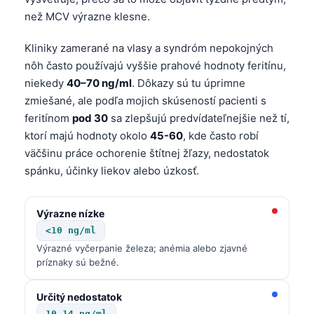
než MCV výrazne klesne.
Kliniky zamerané na vlasy a syndróm nepokojných
nôh často používajú vyššie prahové hodnoty feritínu,
niekedy
40–70 ng/ml
. Dôkazy sú tu úprimne
zmiešané, ale podľa mojich skúseností pacienti s
feritínom
pod 30
sa zlepšujú predvídateľnejšie než tí,
ktorí majú hodnoty okolo
45-60
, kde často robí
väčšinu práce ochorenie štítnej žľazy, nedostatok
spánku, účinky liekov alebo úzkosť.
Výrazne nízke
<10 ng/ml
Výrazné vyčerpanie železa; anémia alebo zjavné
príznaky sú bežné.
Určitý nedostatok
10–14 ng/ml