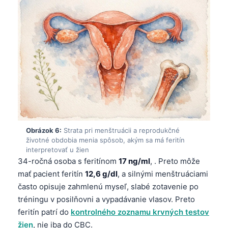
日本語
Eesti
Azərbaycan dili
Bosanski
Svenska
Српски језик
Íslenska
Հայերեն
Obrázok 6:
Strata pri menštruácii a reprodukčné
Bahasa Indonesia
životné obdobia menia spôsob, akým sa má feritín
interpretovať u žien
हिन्दी
34-ročná osoba s feritínom
17 ng/ml
, . Preto môže
Nederlands
mať pacient feritín
12,6 g/dl
, a silnými menštruáciami
často opisuje zahmlenú myseľ, slabé zotavenie po
Dansk
tréningu v posilňovni a vypadávanie vlasov. Preto
Български
feritín patrí do
kontrolného zoznamu krvných testov
فارسی
žien
, nie iba do CBC.