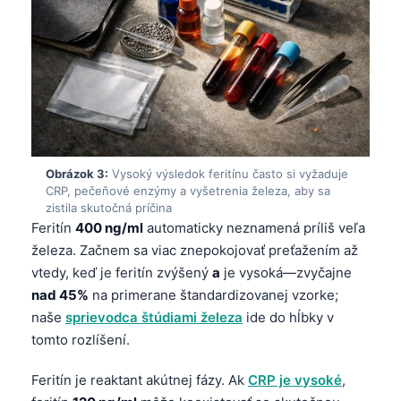
Obrázok 3:
Vysoký výsledok feritínu často si vyžaduje
CRP, pečeňové enzýmy a vyšetrenia železa, aby sa
zistila skutočná príčina
Feritín
400 ng/ml
automaticky neznamená príliš veľa
železa. Začnem sa viac znepokojovať preťažením až
vtedy, keď je feritín zvýšený
a
je vysoká—zvyčajne
nad 45%
na primerane štandardizovanej vzorke;
naše
sprievodca štúdiami železa
ide do hĺbky v
tomto rozlíšení.
Feritín je reaktant akútnej fázy. Ak
CRP je vysoké
,