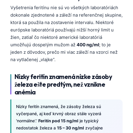
Vyšetrenia feritínu nie sú vo všetkých laboratóriách
dokonale zjednotené a záleží na referenčnej skupine,
ktorá sa použila na zostavenie intervalu. Niektoré
európske laboratóriá používajú nižší horný limit u
žien, zatiaľ čo niektoré americké laboratóriá
umožňujú dospelým mužom až
400 ng/ml
; to je
jeden z dôvodov, prečo mi viac záleží na vzorci než
na vytlačenej „vlajke“.
Nízky feritín znamená nízke zásoby
železa ešte predtým, než vznikne
anémia
Nízky feritín znamená, že zásoby železa sú
vyčerpané, aj keď krvný obraz stále vyzerá
'normálne'.'
Feritín pod 15 ng/ml
je typický
nedostatok železa a
15 – 30 ng/ml
zvyčajne