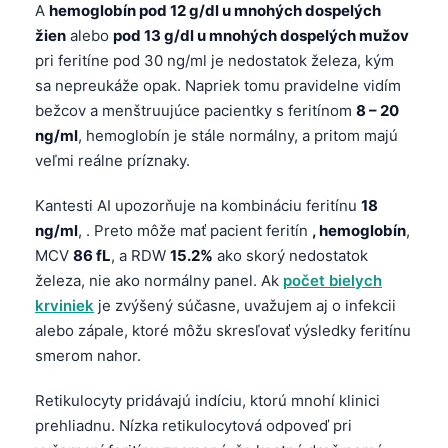
A
hemoglobín pod 12 g/dl u mnohých dospelých
žien
alebo
pod 13 g/dl u mnohých dospelých mužov
pri feritíne pod 30 ng/ml je nedostatok železa, kým
sa nepreukáže opak. Napriek tomu pravidelne vidím
bežcov a menštruujúce pacientky s feritínom
8 – 20
ng/ml
, hemoglobín je stále normálny, a pritom majú
veľmi reálne príznaky.
Kantesti AI upozorňuje na kombináciu feritínu
18
ng/ml
, . Preto môže mať pacient feritín
, hemoglobín
,
MCV
86 fL
, a RDW
15.2%
ako skorý nedostatok
železa, nie ako normálny panel. Ak
počet bielych
krviniek
je zvýšený súčasne, uvažujem aj o infekcii
alebo zápale, ktoré môžu skresľovať výsledky feritínu
smerom nahor.
Retikulocyty pridávajú indíciu, ktorú mnohí klinici
prehliadnu. Nízka retikulocytová odpoveď pri