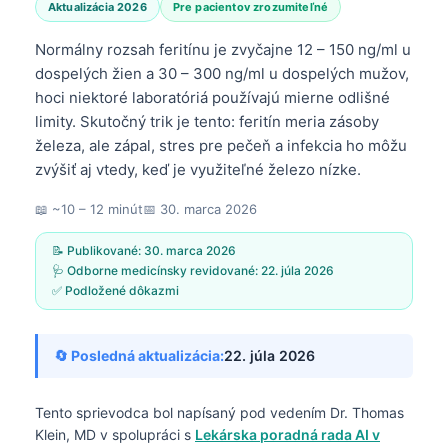
Aktualizácia 2026
Pre pacientov zrozumiteľné
Normálny rozsah feritínu je zvyčajne 12 – 150 ng/ml u
dospelých žien a 30 – 300 ng/ml u dospelých mužov,
hoci niektoré laboratóriá používajú mierne odlišné
limity. Skutočný trik je tento: feritín meria zásoby
železa, ale zápal, stres pre pečeň a infekcia ho môžu
zvýšiť aj vtedy, keď je využiteľné železo nízke.
📖 ~10 – 12 minút
📅
30. marca 2026
📝 Publikované:
30. marca 2026
🩺 Odborne medicínsky revidované:
22. júla 2026
✅ Podložené dôkazmi
🔄 Posledná aktualizácia:
22. júla 2026
Tento sprievodca bol napísaný pod vedením
Dr. Thomas
Klein, MD
v spolupráci s
Lekárska poradná rada AI v