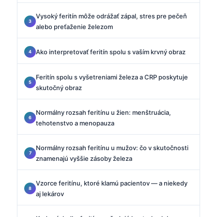
Vysoký feritín môže odrážať zápal, stres pre pečeň
alebo preťaženie železom
Ako interpretovať feritín spolu s vaším krvný obraz
Feritín spolu s vyšetreniami železa a CRP poskytuje
skutočný obraz
Normálny rozsah feritínu u žien: menštruácia,
tehotenstvo a menopauza
Normálny rozsah feritínu u mužov: čo v skutočnosti
znamenajú vyššie zásoby železa
Vzorce feritínu, ktoré klamú pacientov — a niekedy
aj lekárov