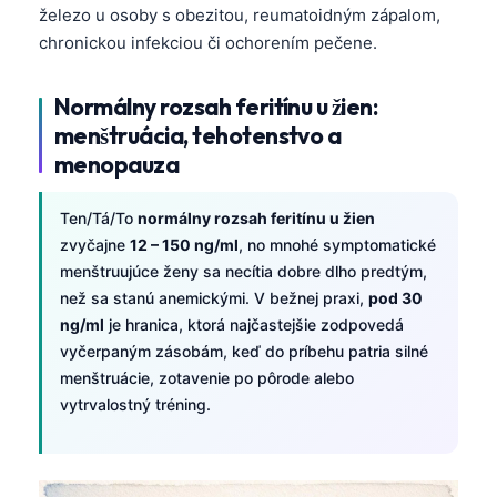
železo u osoby s obezitou, reumatoidným zápalom,
తెలుగు
chronickou infekciou či ochorením pečene.
मराठी
Normálny rozsah feritínu u žien:
اردو
menštruácia, tehotenstvo a
বাংলা
menopauza
Shqip
Magyar
Ten/Tá/To
normálny rozsah feritínu u žien
zvyčajne
12 – 150 ng/ml
, no mnohé symptomatické
Slovenščina
menštruujúce ženy sa necítia dobre dlho predtým,
한국어
než sa stanú anemickými. V bežnej praxi,
pod 30
ng/ml
je hranica, ktorá najčastejšie zodpovedá
Polski
vyčerpaným zásobám, keď do príbehu patria silné
Lietuvių kalba
menštruácie, zotavenie po pôrode alebo
Русский
vytrvalostný tréning.
ქართული
Čeština