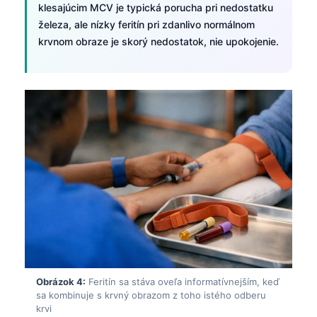
klesajúcim MCV je typická porucha pri nedostatku
železa, ale nízky feritín pri zdanlivo normálnom
krvnom obraze je skorý nedostatok, nie upokojenie.
Obrázok 4:
Feritín sa stáva oveľa informatívnejším, keď
sa kombinuje s krvný obrazom z toho istého odberu
krvi