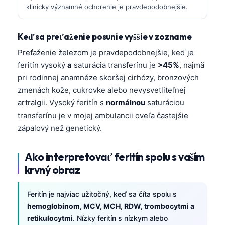
klinicky významné ochorenie je pravdepodobnejšie.
Keď sa preťaženie posunie vyššie v zozname
Preťaženie železom je pravdepodobnejšie, keď je
feritín vysoký
a
saturácia transferínu je
>45%
, najmä
pri rodinnej anamnéze skoršej cirhózy, bronzových
zmenách kože, cukrovke alebo nevysvetliteľnej
artralgii. Vysoký feritín s
normálnou
saturáciou
transferínu je v mojej ambulancii oveľa častejšie
zápalový než genetický.
Ako interpretovať feritín spolu s vaším
krvný obraz
Feritín je najviac užitočný, keď sa číta spolu s
hemoglobínom, MCV, MCH, RDW, trombocytmi a
retikulocytmi
. Nízky feritín s nízkym alebo