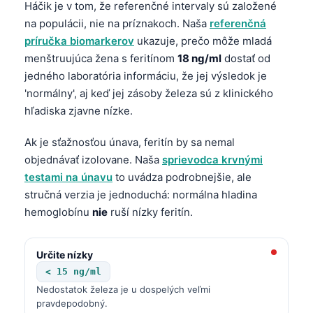
Háčik je v tom, že referenčné intervaly sú založené
na populácii, nie na príznakoch. Naša
referenčná
príručka biomarkerov
ukazuje, prečo môže mladá
menštruujúca žena s feritínom
18 ng/ml
dostať od
jedného laboratória informáciu, že jej výsledok je
'normálny', aj keď jej zásoby železa sú z klinického
hľadiska zjavne nízke.
Ak je sťažnosťou únava, feritín by sa nemal
objednávať izolovane. Naša
sprievodca krvnými
testami na únavu
to uvádza podrobnejšie, ale
stručná verzia je jednoduchá: normálna hladina
hemoglobínu
nie
ruší nízky feritín.
Určite nízky
< 15 ng/ml
Nedostatok železa je u dospelých veľmi
pravdepodobný.