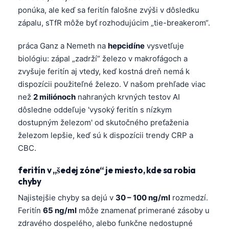
O‘zbekcha
ponúka, ale keď sa feritín falošne zvýši v dôsledku
zápalu, sTfR môže byť rozhodujúcim „tie-breakerom“.
Українська
አማርኛ
práca Ganz a Nemeth na
hepcidíne
vysvetľuje
biológiu: zápal „zadrží“ železo v makrofágoch a
Kiswahili
zvyšuje feritín aj vtedy, keď kostná dreň nemá k
ភាសាខ្មែរ
dispozícii použiteľné železo. V našom prehľade viac
ဗမာစာ
než
2 miliónoch
nahraných krvných testov AI
ไทย
dôsledne oddeľuje 'vysoký feritín s nízkym
dostupným železom' od skutočného preťaženia
Tagalog
železom lepšie, keď sú k dispozícii trendy CRP a
Tiếng Việt
CBC.
Bahasa Melayu
feritín v „šedej zóne“ je miesto, kde sa robia
മലയാളം
chyby
ಕನ್ನಡ
Najistejšie chyby sa dejú v
30 – 100 ng/ml
rozmedzí.
Feritín
65 ng/ml
môže znamenať primerané zásoby u
ગુજરાતી
zdravého dospelého, alebo funkčne nedostupné
தமிழ்