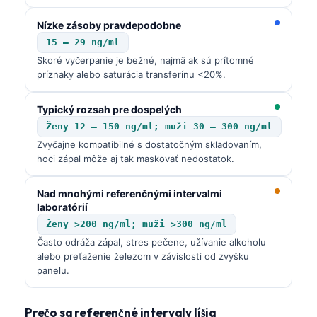
Nízke zásoby pravdepodobne
15 – 29 ng/ml
Skoré vyčerpanie je bežné, najmä ak sú prítomné
príznaky alebo saturácia transferínu <20%.
Typický rozsah pre dospelých
Ženy 12 – 150 ng/ml; muži 30 – 300 ng/ml
Zvyčajne kompatibilné s dostatočným skladovaním,
hoci zápal môže aj tak maskovať nedostatok.
Nad mnohými referenčnými intervalmi
laboratórií
Ženy >200 ng/ml; muži >300 ng/ml
Často odráža zápal, stres pečene, užívanie alkoholu
alebo preťaženie železom v závislosti od zvyšku
panelu.
Prečo sa referenčné intervaly líšia