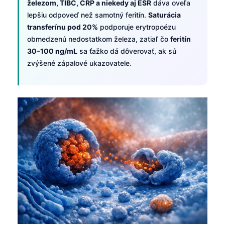
železom, TIBC, CRP a niekedy aj ESR
dáva oveľa
Frysk
lepšiu odpoveď než samotný feritín.
Saturácia
Esperanto
transferínu pod 20%
podporuje erytropoézu
obmedzenú nedostatkom železa, zatiaľ čo
feritín
Беларуская мова
30–100 ng/mL
sa ťažko dá dôverovať, ak sú
Татар теле
zvýšené zápalové ukazovatele.
Кыргызча
ئۇيغۇرچە
Cebuano
Basa Jawa
ພາສາລາວ
Монгол
Afrikaans
العربية المغربية
Occitan