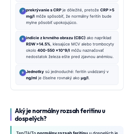
prekrývanie s CRP
je dôležité, pretože
CRP >5
mg/l
môže spôsobiť, že normálny feritín bude
mylne pôsobiť upokojujúco.
indície z krvného obrazu (CBC)
ako napríklad
RDW >14.5%
, klesajúce MCV alebo trombocyty
okolo
400-550 ×10^9/l
môžu naznačovať
nedostatok železa ešte pred zjavnou anémiou.
Jednotky
sú jednoduché: feritín uvádzaný v
ng/ml
je číselne rovnaký ako
µg/l
.
Aký je normálny rozsah feritínu u
dospelých?
Ten/Tá/To
normálny rozsah feritínu
u dospelých je