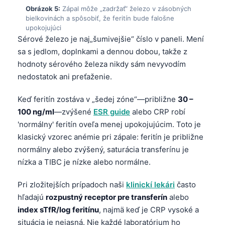
Gàidhlig
Obrázok 5:
Zápal môže „zadržať“ železo v zásobných
Euskara
bielkovinách a spôsobiť, že feritín bude falošne
upokojujúci
Македонски јазик
Sérové železo je naj„šumivejšie“ číslo v paneli. Mení
Latviešu valoda
sa s jedlom, doplnkami a dennou dobou, takže z
hodnoty sérového železa nikdy sám nevyvodím
Galego
nedostatok ani preťaženie.
অসমীয়া
Keď feritín zostáva v „šedej zóne“—približne
30 –
සිංහල
100 ng/ml
—zvýšené
ESR guide
alebo CRP robí
سنڌي
'normálny' feritín oveľa menej upokojujúcim. Toto je
پښتو
klasický vzorec anémie pri zápale: feritín je približne
normálny alebo zvýšený, saturácia transferínu je
nízka a TIBC je nízke alebo normálne.
Hrvatski
Suomi
Pri zložitejších prípadoch naši
klinickí lekári
často
hľadajú
rozpustný receptor pre transferín
alebo
Қазақ тілі
index sTfR/log feritínu
, najmä keď je CRP vysoké a
Català
situácia je nejasná. Nie každé laboratórium ho