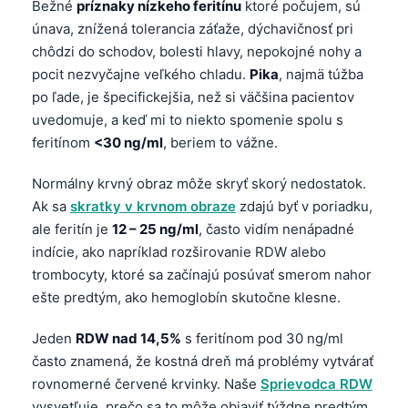
Bežné
príznaky nízkeho feritínu
ktoré počujem, sú
únava, znížená tolerancia záťaže, dýchavičnosť pri
chôdzi do schodov, bolesti hlavy, nepokojné nohy a
pocit nezvyčajne veľkého chladu.
Pika
, najmä túžba
po ľade, je špecifickejšia, než si väčšina pacientov
uvedomuje, a keď mi to niekto spomenie spolu s
feritínom
<30 ng/ml
, beriem to vážne.
Normálny krvný obraz môže skryť skorý nedostatok.
Ak sa
skratky v krvnom obraze
zdajú byť v poriadku,
ale feritín je
12 – 25 ng/ml
, často vidím nenápadné
indície, ako napríklad rozširovanie RDW alebo
trombocyty, ktoré sa začínajú posúvať smerom nahor
ešte predtým, ako hemoglobín skutočne klesne.
Jeden
RDW nad 14,5%
s feritínom pod 30 ng/ml
často znamená, že kostná dreň má problémy vytvárať
rovnomerné červené krvinky. Naše
Sprievodca RDW
vysvetľuje, prečo sa to môže objaviť týždne predtým,