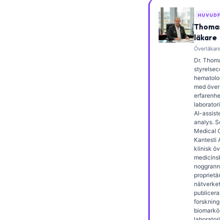
Frysk
HUVUDF
Esperanto
Thomas
läkare
Беларуская мова
Överläkare
Татар теле
Dr. Thoma
styrelsece
Кыргызча
hematolog
med över 
ئۇيغۇرچە
erfarenhe
laborator
Cebuano
AI-assist
analys. 
Basa Jawa
Medical O
ພາສາລາວ
Kantesti 
klinisk ö
Монгол
medicins
noggrann
Afrikaans
proprietä
nätverket.
العربية المغربية
publicera
forskning
Occitan
biomarkö
laborator