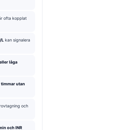
r ofta kopplat
/L
kan signalera
eller låga
 timmar utan
provtagning och
umin och INR