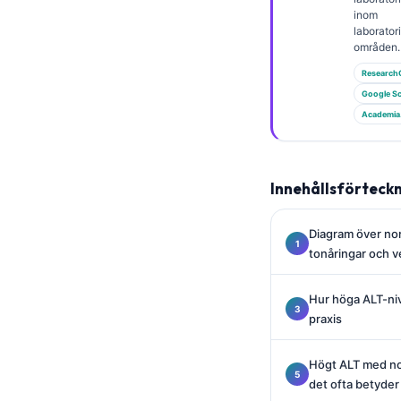
Gàidhlig
inom
Euskara
laborato
områden.
Македонски јазик
Research
Latviešu valoda
Google Sc
Academia
Galego
অসমীয়া
සිංහල
Innehållsförteck
سنڌي
Diagram över nor
پښتو
tonåringar och ve
Slovenčina
Hur höga ALT-nivå
praxis
Hrvatski
Suomi
Högt ALT med nor
det ofta betyder
Қазақ тілі