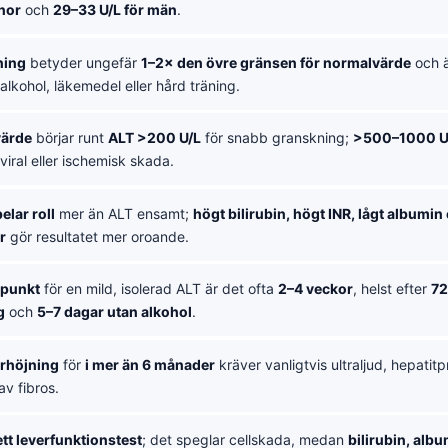
nnor
och
29–33 U/L för män
.
ning
betyder ungefär
1–2× den övre gränsen för normalvärde
och ä
r, alkohol, läkemedel eller hård träning.
värde
börjar runt
ALT >200 U/L
för snabb granskning;
>500–1000 U
 viral eller ischemisk skada.
elar roll
mer än ALT ensamt;
högt bilirubin, högt INR, lågt albumin 
r
gör resultatet mer oroande.
dpunkt
för en mild, isolerad ALT är det ofta
2–4 veckor
, helst efter
72
g
och
5–7 dagar utan alkohol
.
örhöjning
för
i mer än 6 månader
kräver vanligtvis ultraljud, hepatit
v fibros.
ett leverfunktionstest
; det speglar cellskada, medan
bilirubin, alb