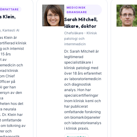
MEDICINSK
ÖRFATTARE
GRANSKARE
 Klein,
Sarah Mitchell,
läkare, doktor
, Kantesti AI
Chefsläkare - Klinisk
s Klein är
patologi och
rtifierad klinisk
internmedicin
 och internist
Dr. Sarah Mitchell är
15 års
legitimerad
t av
specialistläkare i
iemedicin och
klinisk patologi med
erad klinisk
över 18 års erfarenhet
Som Chief
av laboratoriemedicin
fficer på
och diagnostisk
AI ger han
analys. Hon har
versyn av den
specialcertifieringar
ka
inom klinisk kemi och
heten hos det
har publicerat
ra neurala
omfattande forskning
 Dr. Klein har
om biomarkörpaneler
t omfattande
och laboratorieanalys
 om tolkning av
i klinisk praxis.
rer och
iediagnostik