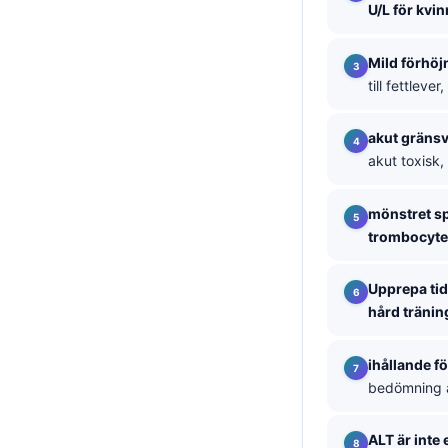
U/L för kvi
தமிழ்
తెలుగు
Mild förhöj
till fettleve
मराठी
اردو
akut gräns
akut toxisk,
বাংলা
Shqip
mönstret sp
Magyar
trombocyte
Slovenščina
Upprepa ti
한국어
hård tränin
Polski
Lietuvių kalba
ihållande f
bedömning a
Русский
ქართული
ALT är inte 