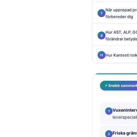
Català
När upprepad pr
O‘zbekcha
förbereder dig
Українська
Hur AST, ALP, GG
አማርኛ
förändrar betyd
Kiswahili
ភាសាខ្មែរ
Hur Kantesti tol
ဗမာစာ
ไทย
Tagalog
⚡ Snabb sammanf
Tiếng Việt
Bahasa Melayu
Vuxeninterv
മലയാളം
leverspecial
ಕನ್ನಡ
Friska grä
ગુજરાતી