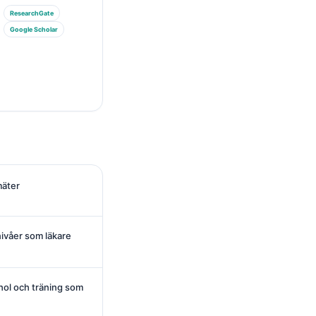
ResearchGate
Google Scholar
mäter
nivåer som läkare
ohol och träning som