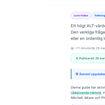
Leverhälsa
Tolkning
Ett högt ALT-värde 
Den verkliga fråg
eller en ordentlig 
📖 ~11 minuter
📅
29 ma
📝 Publicerad:
29 mar
🔄 Senast uppdate
Denna guide har skriv
rådgivande nämnd
, 
Norsk bokmål
Mitchell, läkare och P
Ślōnskŏ gŏdka