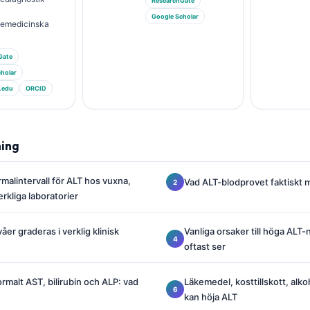
ResearchGate
Google Scholar
riemedicinska
Gate
holar
.edu
ORCID
ning
malintervall för ALT hos vuxna,
Vad ALT-blodprovet faktiskt 
rkliga laboratorier
er graderas i verklig klinisk
Vanliga orsaker till höga ALT-
oftast ser
malt AST, bilirubin och ALP: vad
Läkemedel, kosttillskott, alk
kan höja ALT