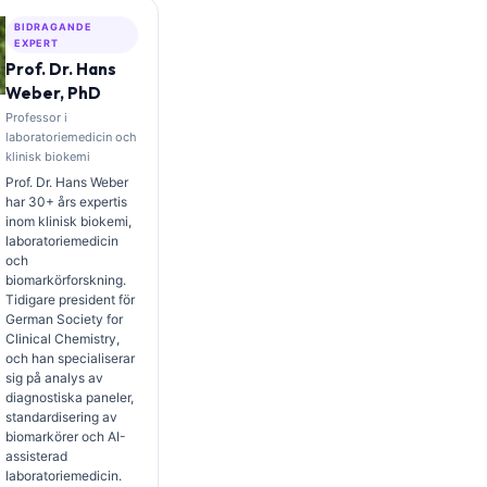
BIDRAGANDE
EXPERT
Prof. Dr. Hans
Weber, PhD
Professor i
laboratoriemedicin och
klinisk biokemi
Prof. Dr. Hans Weber
har 30+ års expertis
inom klinisk biokemi,
laboratoriemedicin
och
biomarkörforskning.
Tidigare president för
German Society for
Clinical Chemistry,
och han specialiserar
sig på analys av
diagnostiska paneler,
standardisering av
biomarkörer och AI-
assisterad
laboratoriemedicin.