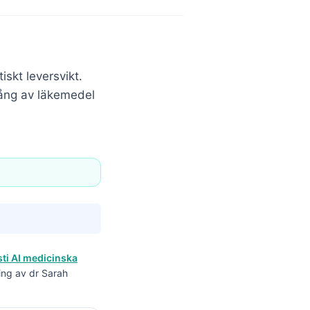
iskt leversvikt.
gång av läkemedel
ti AI medicinska
ing av dr Sarah