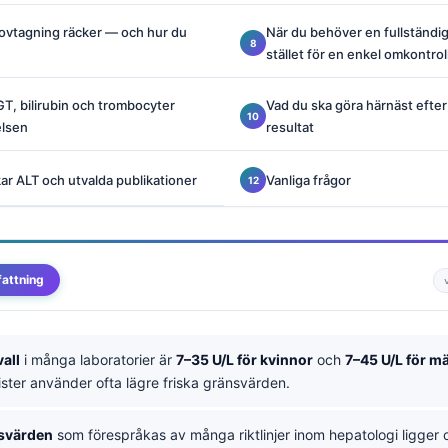
ovtagning räcker — och hur du
När du behöver en fullständig
stället för en enkel omkontrol
T, bilirubin och trombocyter
Vad du ska göra härnäst efter
elsen
resultat
kar ALT och utvalda publikationer
Vanliga frågor
attning
all
i många laboratorier är
7–35 U/L för kvinnor
och
7–45 U/L för m
ister använder ofta lägre friska gränsvärden.
nsvärden
som förespråkas av många riktlinjer inom hepatologi ligger