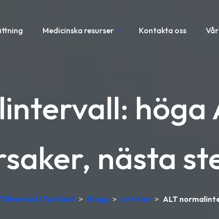
ättning
Medicinska resurser
Kontakta oss
Vår
intervall: höga 
rsaker, nästa st
Tillverkad i Tyskland
>
Blogg
>
Artiklar
>
ALT normalinte