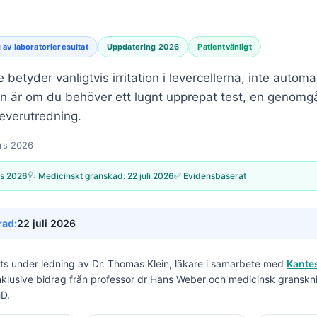
 av laboratorieresultat
Uppdatering 2026
Patientvänligt
betyder vanligtvis irritation i levercellerna, inte automat
an är om du behöver ett lugnt upprepat test, en genom
leverutredning.
rs 2026
s 2026
🩺 Medicinskt granskad:
22 juli 2026
✅ Evidensbaserat
rad:
22 juli 2026
its under ledning av
Dr. Thomas Klein, läkare
i samarbete med
Kantes
inklusive bidrag från professor dr Hans Weber och medicinsk granskn
hD.