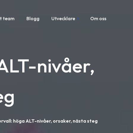
t team
Blogg
Utvecklare
Om oss
ALT-nivåer,
eg
rvall: höga ALT-nivåer, orsaker, nästa steg