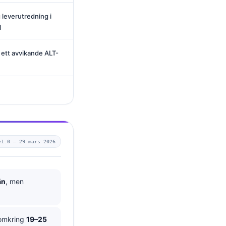
 leverutredning i
l
 ett avvikande ALT-
v1.0 —
29 mars 2026
än
, men
 omkring
19–25