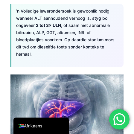
简体中文
’n Volledige lewerondersoek is gewoonlik nodig
Română
wanneer ALT aanhoudend verhoog is, styg bo
ongeveer
2 tot 3× ULN
, of saam met abnormale
Türkçe
bilirubien, ALP, GGT, albumien, INR, of
Ελληνικά
bloedplaatjies voorkom. Op daardie stadium mors
Português
dit tyd om dieselfde toets sonder konteks te
herhaal.
Español
Italiano
עִבְרִית
Français
العربية
Deutsch
English
Afrikaans