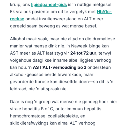
kruip, ons
lipiedpaneel-gids
is ’n nuttige metgesel.
Ek vra ook pasiënte om dit te vergelyk met
HbA1c-
reekse
omdat insulienweerstand en ALT meer
gereeld saam beweeg as wat mense besef.
Alkohol maak saak, maar nie altyd op die dramatiese
manier wat mense dink nie. ’n Naweek-binge kan
AST meer as ALT laat styg vir
24 tot 72 uur
, terwyl
volgehoue daaglikse inname albei liggies verhoog
kan hou. ’n
AST:ALT-verhouding bo 2
ondersteun
alkohol-geassosieerde lewerskade, maar
gevorderde fibrose kan dieselfde doen—so dit is ’n
leidraad, nie ’n uitspraak nie.
Daar is nog ’n groep wat mense nie genoeg hoor nie:
virale hepatitis B of C, outo-immuun hepatitis,
hemochromatose, coeliakiesiekte, en
skildklierafwykings kan almal ALT verhoog.