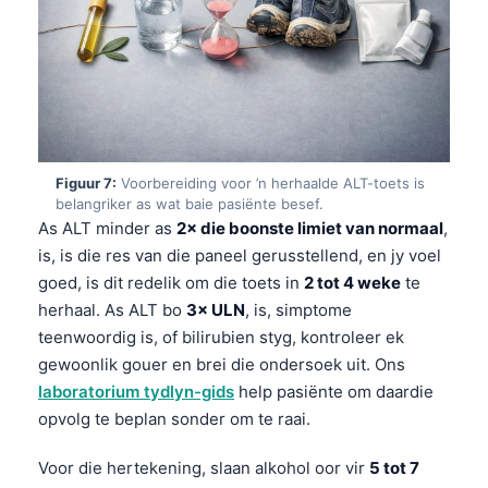
తెలుగు
मराठी
اردو
বাংলা
Shqip
Figuur 7:
Voorbereiding voor ’n herhaalde ALT-toets is
belangriker as wat baie pasiënte besef.
Magyar
As ALT minder as
2× die boonste limiet van normaal
,
Slovenščina
is, is die res van die paneel gerusstellend, en jy voel
goed, is dit redelik om die toets in
2 tot 4 weke
te
한국어
herhaal. As ALT bo
3× ULN
, is, simptome
Polski
teenwoordig is, of bilirubien styg, kontroleer ek
Lietuvių kalba
gewoonlik gouer en brei die ondersoek uit. Ons
laboratorium tydlyn-gids
help pasiënte om daardie
Русский
opvolg te beplan sonder om te raai.
ქართული
Čeština
Voor die hertekening, slaan alkohol oor vir
5 tot 7