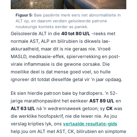
Figuur 5:
Baie pasiënte merk eers net abnormaliteite in
ALT op, en daarom verdien geïsoleerde patrone
noukeurige konteks eerder as paniek.
Geïsoleerde ALT in die
40 tot 80 U/L
-reeks met
normale AST, ALP en bilirubien is dikwels lae-
akkuraatheid, maar dit is nie geraas nie. Vroeë
MASLD, medikasie-effek, spierverrekking en post-
virale inflammasie is die gewone oorsake. Die
moeilike deel is dat mense goed voel, so hulle
ignoreer dit totdat dieselfde getal vir ’n jaar opdaag.
Ek sien hierdie patroon baie by hardlopers. ’n 52-
jarige marathonpasiënt het eenkeer
AST 89 U/L
en
ALT 63 U/L
ná ’n wedrennaweek getoon; sy
CK
was
die werklike hoofopskrif, nie die lewer nie. As jou
verslag kripties lyk, ons
vertaalde resultate-gids
help jou om ALT met AST, CK, bilirubien en simptome