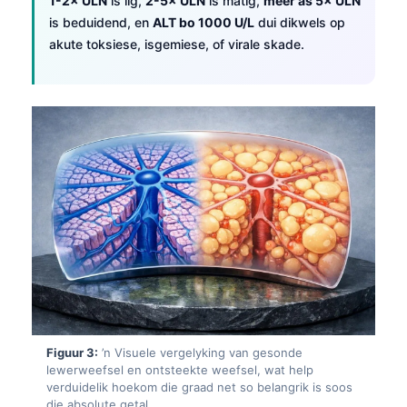
1-2× ULN
is lig,
2-5× ULN
is matig,
meer as 5× ULN
is beduidend, en
ALT bo 1000 U/L
dui dikwels op
akute toksiese, isgemiese, of virale skade.
Figuur 3:
’n Visuele vergelyking van gesonde
lewerweefsel en ontsteekte weefsel, wat help
verduidelik hoekom die graad net so belangrik is soos
die absolute getal.