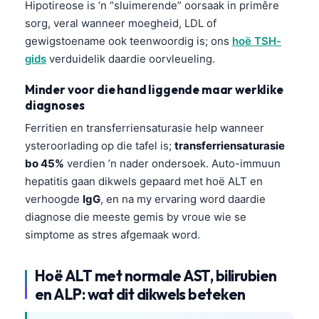
Hipotireose is ’n “sluimerende” oorsaak in primêre
sorg, veral wanneer moegheid, LDL of
gewigstoename ook teenwoordig is; ons
hoë TSH-
gids
verduidelik daardie oorvleueling.
Minder voor die hand liggende maar werklike
diagnoses
Ferritien en transferriensaturasie help wanneer
ysteroorlading op die tafel is;
transferriensaturasie
bo 45%
verdien ’n nader ondersoek. Auto-immuun
hepatitis gaan dikwels gepaard met hoë ALT en
verhoogde
IgG
, en na my ervaring word daardie
diagnose die meeste gemis by vroue wie se
simptome as stres afgemaak word.
Hoë ALT met normale AST, bilirubien
en ALP: wat dit dikwels beteken