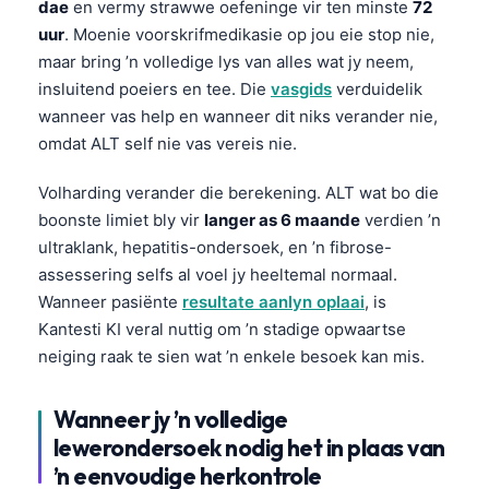
dae
en vermy strawwe oefeninge vir ten minste
72
日本語
uur
. Moenie voorskrifmedikasie op jou eie stop nie,
Eesti
maar bring ’n volledige lys van alles wat jy neem,
Azərbaycan dili
insluitend poeiers en tee. Die
vasgids
verduidelik
wanneer vas help en wanneer dit niks verander nie,
Bosanski
omdat ALT self nie vas vereis nie.
Svenska
Српски језик
Volharding verander die berekening. ALT wat bo die
boonste limiet bly vir
langer as 6 maande
verdien ’n
Íslenska
ultraklank, hepatitis-ondersoek, en ’n fibrose-
Հայերեն
assessering selfs al voel jy heeltemal normaal.
Bahasa Indonesia
Wanneer pasiënte
resultate aanlyn oplaai
, is
Kantesti KI veral nuttig om ’n stadige opwaartse
हिन्दी
neiging raak te sien wat ’n enkele besoek kan mis.
Nederlands
Dansk
Wanneer jy ’n volledige
lewerondersoek nodig het in plaas van
Български
’n eenvoudige herkontrole
فارسی