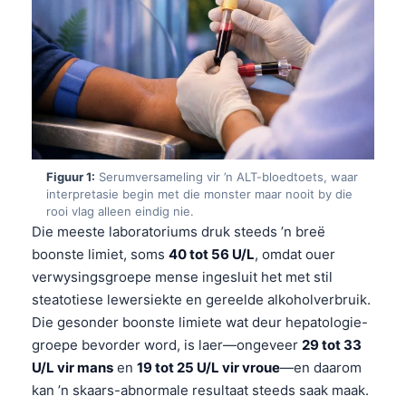
Figuur 1:
Serumversameling vir ’n ALT-bloedtoets, waar
interpretasie begin met die monster maar nooit by die
rooi vlag alleen eindig nie.
Die meeste laboratoriums druk steeds ’n breë
boonste limiet, soms
40 tot 56 U/L
, omdat ouer
verwysingsgroepe mense ingesluit het met stil
steatotiese lewersiekte en gereelde alkoholverbruik.
Die gesonder boonste limiete wat deur hepatologie-
groepe bevorder word, is laer—ongeveer
29 tot 33
U/L vir mans
en
19 tot 25 U/L vir vroue
—en daarom
kan ’n skaars-abnormale resultaat steeds saak maak.