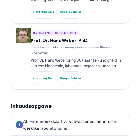
laboratoriumgeneeskunde en diagnostiese analise.
Sy het spesialissertifisering in kliniese chemie en het
NavorsingGate
Google Scholar
uitgebreid gepubliseer oor biomerkerpanele en
laboratoriumanalise in kliniese praktyk.
BYDRAENDE DESKUNDIGE
Prof. Dr. Hans Weber, PhD
Professor in Laboratoriumgeneeskunde en Kliniese
Biochemie
Prof. Dr. Hans Weber bring 30+ jaar se kundigheid in
kliniese biochemie, laboratoriumgeneeskunde en
biomarker-navorsing. Voormalige President van die
Duitse Vereniging vir Kliniese Chemie, spesialiseer hy
NavorsingGate
Google Scholar
in diagnostiese paneelanalise, biomarker-
standaardisering en KI-ondersteunde
laboratoriumgeneeskunde.
Inhoudsopgawe
ALT-normreekskaart vir volwassenes, tieners en
werklike laboratoriums