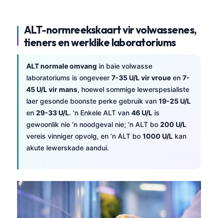
ALT-normreekskaart vir volwassenes,
tieners en werklike laboratoriums
ALT normale omvang
in baie volwasse
laboratoriums is ongeveer
7-35 U/L vir vroue
en
7-
45 U/L vir mans
, hoewel sommige lewerspesialiste
laer gesonde boonste perke gebruik van
19-25 U/L
en
29-33 U/L
. ’n Enkele ALT van
46 U/L
is
gewoonlik nie ’n noodgeval nie; ’n ALT bo
200 U/L
vereis vinniger opvolg, en ’n ALT bo
1000 U/L
kan
akute lewerskade aandui.