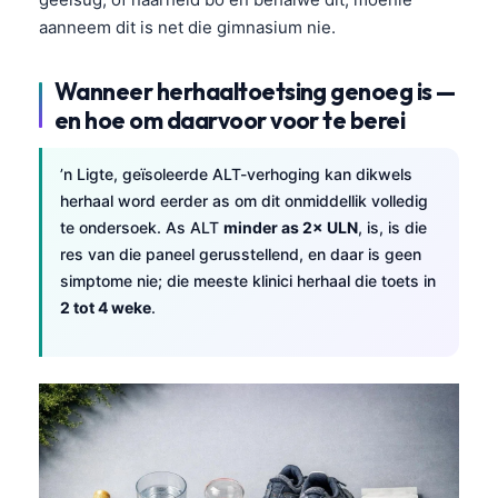
O‘zbekcha
aanneem dit is net die gimnasium nie.
Українська
Wanneer herhaaltoetsing genoeg is —
አማርኛ
en hoe om daarvoor voor te berei
Kiswahili
ភាសាខ្មែរ
’n Ligte, geïsoleerde ALT-verhoging kan dikwels
ဗမာစာ
herhaal word eerder as om dit onmiddellik volledig
te ondersoek. As ALT
minder as 2× ULN
, is, is die
ไทย
res van die paneel gerusstellend, en daar is geen
Tagalog
simptome nie; die meeste klinici herhaal die toets in
2 tot 4 weke
.
Tiếng Việt
Bahasa Melayu
മലയാളം
ಕನ್ನಡ
ગુજરાતી
தமிழ்