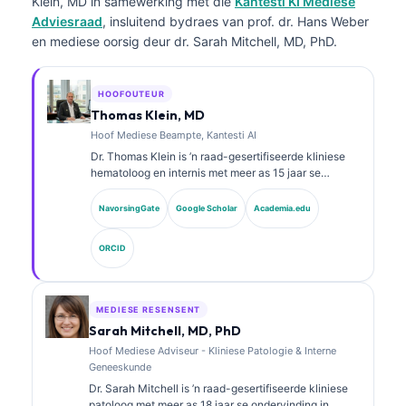
Klein, MD
in samewerking met die
Kantesti KI Mediese
Adviesraad
, insluitend bydraes van prof. dr. Hans Weber
en mediese oorsig deur dr. Sarah Mitchell, MD, PhD.
HOOFOUTEUR
Thomas Klein, MD
Hoof Mediese Beampte, Kantesti AI
Dr. Thomas Klein is ’n raad-gesertifiseerde kliniese
hematoloog en internis met meer as 15 jaar se
ondervinding in laboratoriumgeneeskunde en KI-
ondersteunde kliniese analise. As Hoof Mediese
NavorsingGate
Google Scholar
Academia.edu
Beampte by Kantesti AI verskaf hy kliniese toesig oor
die mediese akkuraatheid van die eie neurale
ORCID
netwerk. Dr. Klein het uitgebreid gepubliseer oor
biomerkeraanpassing en laboratoriumdiagnostiek oor
laboratoriumgeneeskunde-onderwerpe.
MEDIESE RESENSENT
Sarah Mitchell, MD, PhD
Hoof Mediese Adviseur - Kliniese Patologie & Interne
Geneeskunde
Dr. Sarah Mitchell is ’n raad-gesertifiseerde kliniese
patoloog met meer as 18 jaar se ondervinding in