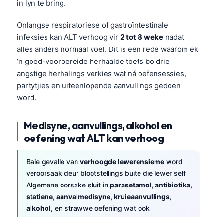
in lyn te bring.
Onlangse respiratoriese of gastroïntestinale
infeksies kan ALT verhoog vir
2 tot 8 weke
nadat
alles anders normaal voel. Dit is een rede waarom ek
’n goed-voorbereide herhaalde toets bo drie
angstige herhalings verkies wat ná oefensessies,
partytjies en uiteenlopende aanvullings gedoen
word.
Medisyne, aanvullings, alkohol en
oefening wat ALT kan verhoog
Baie gevalle van
verhoogde lewerensieme
word
veroorsaak deur blootstellings buite die lewer self.
Algemene oorsake sluit in
parasetamol, antibiotika,
Norsk bokmål
statiene, aanvalmedisyne, kruieaanvullings,
alkohol
, en strawwe oefening wat ook
Ślōnskŏ gŏdka