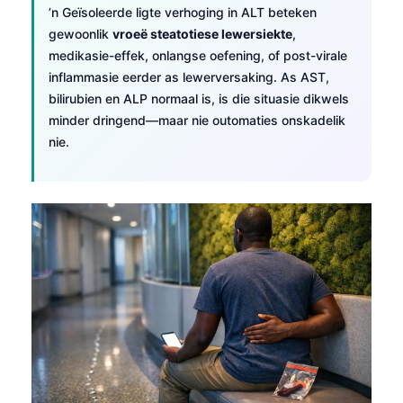
’n Geïsoleerde ligte verhoging in ALT beteken
gewoonlik
vroeë steatotiese lewersiekte
,
medikasie-effek, onlangse oefening, of post-virale
inflammasie eerder as lewerversaking. As AST,
bilirubien en ALP normaal is, is die situasie dikwels
minder dringend—maar nie outomaties onskadelik
nie.