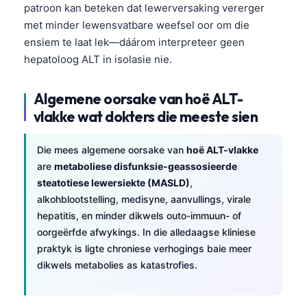
patroon kan beteken dat lewerversaking vererger
met minder lewensvatbare weefsel oor om die
ensiem te laat lek—dáárom interpreteer geen
hepatoloog ALT in isolasie nie.
Algemene oorsake van hoë ALT-
vlakke wat dokters die meeste sien
Die mees algemene oorsake van
hoë ALT-vlakke
are
metaboliese disfunksie-geassosieerde
steatotiese lewersiekte (MASLD)
,
alkohblootstelling, medisyne, aanvullings, virale
hepatitis, en minder dikwels outo-immuun- of
oorgeërfde afwykings. In die alledaagse kliniese
praktyk is ligte chroniese verhogings baie meer
dikwels metabolies as katastrofies.