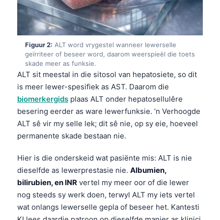
Figuur 2:
ALT word vrygestel wanneer lewerselle
geïrriteer of beseer word, daarom weerspieël die toets
skade meer as funksie.
ALT sit meestal in die sitosol van hepatosiete, so dit
is meer lewer-spesifiek as AST. Daarom die
biomerkergids
plaas ALT onder hepatosellulêre
besering eerder as ware lewerfunksie. ’n Verhoogde
ALT sê vir my selle lek; dit sê nie, op sy eie, hoeveel
permanente skade bestaan nie.
Hier is die onderskeid wat pasiënte mis: ALT is nie
dieselfde as lewerprestasie nie.
Albumien,
bilirubien, en INR
vertel my meer oor of die lewer
nog steeds sy werk doen, terwyl ALT my iets vertel
wat onlangs lewerselle gepla of beseer het. Kantesti
KI lees daardie patroon op dieselfde manier as klinici,