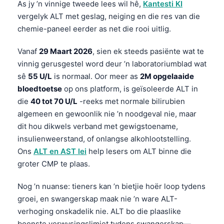
As jy ’n vinnige tweede lees wil hê,
Kantesti KI
vergelyk ALT met geslag, neiging en die res van die
chemie-paneel eerder as net die rooi uitlig.
Vanaf
29 Maart 2026
, sien ek steeds pasiënte wat te
vinnig gerusgestel word deur ’n laboratoriumblad wat
sê
55 U/L
is normaal. Oor meer as
2M opgelaaide
bloedtoetse
op ons platform, is geïsoleerde ALT in
die
40 tot 70 U/L
-reeks met normale bilirubien
algemeen en gewoonlik nie ’n noodgeval nie, maar
dit hou dikwels verband met gewigstoename,
insulienweerstand, of onlangse alkohlootstelling.
Ons
ALT en AST lei
help lesers om ALT binne die
groter CMP te plaas.
Nog ’n nuanse: tieners kan ’n bietjie hoër loop tydens
groei, en swangerskap maak nie ’n ware ALT-
verhoging onskadelik nie. ALT bo die plaaslike
boonste verwysingslimiet tydens swangerskap—