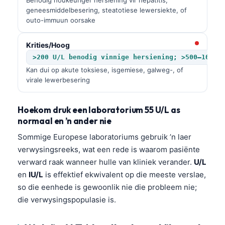
geneesmiddelbesering, steatotiese lewersiekte, of
outo-immuun oorsake
Krities/Hoog
>200 U/L benodig vinnige hersiening; >500–1000 
Kan dui op akute toksiese, isgemiese, galweg-, of
virale lewerbesering
Hoekom druk een laboratorium 55 U/L as
normaal en ’n ander nie
Sommige Europese laboratoriums gebruik ’n laer
verwysingsreeks, wat een rede is waarom pasiënte
verward raak wanneer hulle van kliniek verander.
U/L
en
IU/L
is effektief ekwivalent op die meeste verslae,
so die eenhede is gewoonlik nie die probleem nie;
die verwysingspopulasie is.