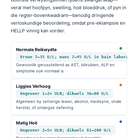
veral met hoofpyn, swelling, hoë bloeddruk, of pyn in
die regter-bovenkwadrant—benodig dringende
verloskundige beoordeling, omdat pre-eklampsie en
HELLP vinnig kan vorder.
Normale Reikwydte
Vroue 7–35 U/L; mans 7–45 U/L in baie laborator
Gewoonlik gerusstellend as AST, bilirubien, ALP en
simptome ook normaal is
Liggies Verhoog
Ongeveer 1–2× ULN; dikwels 36–80 U/L
Algemeen by vetterige lewer, alkohol, medisyne, virale
herstel, of onlangse oefening
Matig Hoë
Ongeveer 2–5× ULN; dikwels 81–200 U/L
Benodig noukeuriger hersiening vir hepatitis,