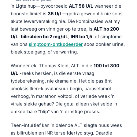
’n Ligte hup—byvoorbeeld
ALT 58 U/L
wanneer die
boonste limiet is
35 U/L
—gedra gewoonlik nie soos
akute lewerversaking nie. Die kombinasies wat my
laat beweeg om vinniger op te tree, is
ALT bo 200
U/L
,
bilirubien bo 2 mg/dL
,
INR bo 1,5
, of simptome
van ons
simptoom-ontkodeerder
soos donker urine,
bleek stoelgang, of verwarring.
Wanneer ek, Thomas Klein, ALT in die
100 tot 300
U/L
-reeks hersien, is die eerste vraag
tydsberekening, nie drama nie. Het die pasiënt
amoksisillien-klavulansuur begin, parasetamol
verhoog, ’n marathon voltooi, of verlede week ’n
virale siekte gehad? Die getal alleen skei selde ’n
omkeerbare “blip” van ’n ernstige proses.
Teen-intuïtief kan ’n dalende ALT slegte nuus wees
as bilirubien en INR terselfdertyd styg. Daardie