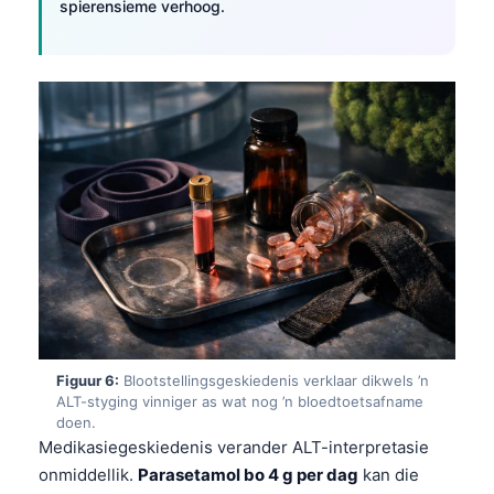
spierensieme verhoog.
Frysk
Esperanto
Беларуская мова
Татар теле
Кыргызча
ئۇيغۇرچە
Cebuano
Basa Jawa
ພາສາລາວ
Монгол
Figuur 6:
Blootstellingsgeskiedenis verklaar dikwels ’n
العربية المغربية
ALT-styging vinniger as wat nog ’n bloedtoetsafname
Occitan
doen.
Medikasiegeskiedenis verander ALT-interpretasie
Gàidhlig
onmiddellik.
Parasetamol bo 4 g per dag
kan die