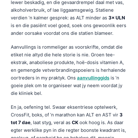
Euskara
lewer beskadig, en die gevaardrempel daal met vas,
alkoholverbruik, of lae liggaamsgewig. Statiene
Македонски јазик
verdien ’n kalmer gesprek: as ALT minder as
3× ULN
Latviešu valoda
is en die pasiënt voel goed, soek ons gewoonlik eers
Galego
ander oorsake voordat ons die statien blameer.
অসমীয়া
Aanvullings is rommeliger as voorskrifte, omdat die
සිංහල
etiket nie altyd die hele storie is nie. Groen tee-
سنڌي
ekstrak, anaboliese produkte, hoë-dosis vitamien A,
en gemengde vetverbrandingspoeiers is herhalende
پښتو
oortreders in my praktyk. Ons
aanvullinggids
is ’n
goeie plek om te organiseer wat jy neem voordat jy
Slovenčina
die kliniek bel.
Hrvatski
En ja, oefening tel. Swaar eksentriese optelwerk,
Suomi
CrossFit, boks, of ’n marathon kan ALT en AST vir
3
tot 7 dae
, laat styg, veral as
CK
ook hoog is. As daar
Қазақ тілі
egter werklike pyn in die regter boonste kwadrant is,
Català
geelsug, of naarheid bo en behalwe dit, moenie