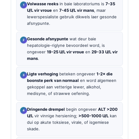
Volwasse reeks
in baie laboratoriums is
7-35
U/L vir vroue
en
7-45 U/L vir mans
, maar
lewerspesialiste gebruik dikwels laer gesonde
afsnypunte.
Gesonde afsnypunte
wat deur baie
hepatologie-riglyne bevoordeel word, is
ongeveer
19-25 U/L vir vroue
en
29-33 U/L vir
mans
.
Ligte verhoging
beteken ongeveer
1-2× die
boonste perk van normaal
en word algemeen
gekoppel aan vetterige lewer, alkohol,
medisyne, of strawwe oefening.
Dringende drempel
begin ongeveer
ALT >200
U/L
vir vinnige hersiening;
>500-1000 U/L
kan
dui op akute toksiese, virale, of isgemiese
skade.