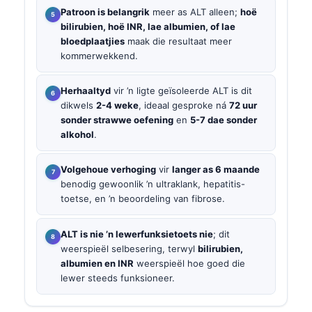
Patroon is belangrik
meer as ALT alleen;
hoë
bilirubien, hoë INR, lae albumien, of lae
bloedplaatjies
maak die resultaat meer
kommerwekkend.
Herhaaltyd
vir ’n ligte geïsoleerde ALT is dit
dikwels
2-4 weke
, ideaal gesproke ná
72 uur
sonder strawwe oefening
en
5-7 dae sonder
alkohol
.
Volgehoue verhoging
vir
langer as 6 maande
benodig gewoonlik ’n ultraklank, hepatitis-
toetse, en ’n beoordeling van fibrose.
ALT is nie ’n lewerfunksietoets nie
; dit
weerspieël selbesering, terwyl
bilirubien,
albumien en INR
weerspieël hoe goed die
lewer steeds funksioneer.