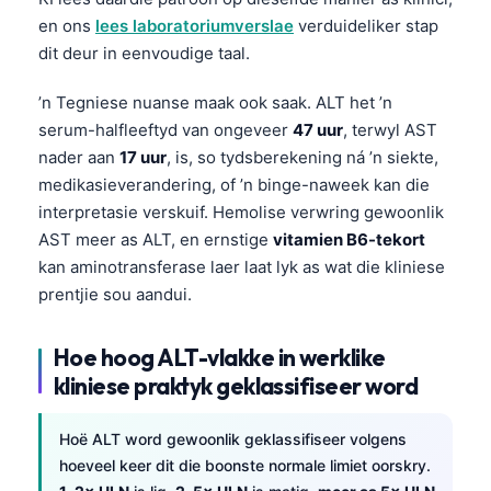
en ons
lees laboratoriumverslae
verduideliker stap
dit deur in eenvoudige taal.
’n Tegniese nuanse maak ook saak. ALT het ’n
serum-halfleeftyd van ongeveer
47 uur
, terwyl AST
nader aan
17 uur
, is, so tydsberekening ná ’n siekte,
medikasieverandering, of ’n binge-naweek kan die
interpretasie verskuif. Hemolise verwring gewoonlik
AST meer as ALT, en ernstige
vitamien B6-tekort
kan aminotransferase laer laat lyk as wat die kliniese
prentjie sou aandui.
Hoe hoog ALT-vlakke in werklike
kliniese praktyk geklassifiseer word
Hoë ALT word gewoonlik geklassifiseer volgens
hoeveel keer dit die boonste normale limiet oorskry.