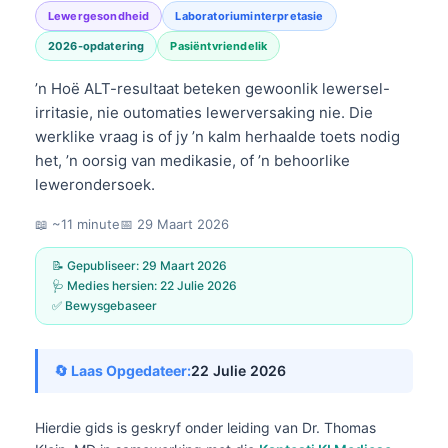
Lewergesondheid
Laboratoriuminterpretasie
2026-opdatering
Pasiëntvriendelik
’n Hoë ALT-resultaat beteken gewoonlik lewersel-
irritasie, nie outomaties lewerversaking nie. Die
werklike vraag is of jy ’n kalm herhaalde toets nodig
het, ’n oorsig van medikasie, of ’n behoorlike
lewerondersoek.
📖 ~11 minute
📅
29 Maart 2026
📝 Gepubliseer:
29 Maart 2026
🩺 Medies hersien:
22 Julie 2026
✅ Bewysgebaseer
🔄 Laas Opgedateer:
22 Julie 2026
Hierdie gids is geskryf onder leiding van
Dr. Thomas