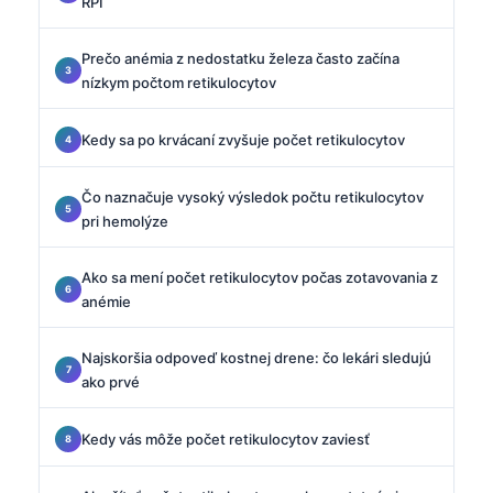
RPI
Prečo anémia z nedostatku železa často začína
nízkym počtom retikulocytov
Kedy sa po krvácaní zvyšuje počet retikulocytov
Čo naznačuje vysoký výsledok počtu retikulocytov
pri hemolýze
Ako sa mení počet retikulocytov počas zotavovania z
anémie
Najskoršia odpoveď kostnej drene: čo lekári sledujú
ako prvé
Kedy vás môže počet retikulocytov zaviesť