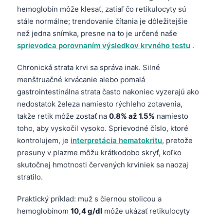
hemoglobín môže klesať, zatiaľ čo retikulocyty sú
stále normálne; trendovanie čítania je dôležitejšie
než jedna snímka, presne na to je určené naše
sprievodca porovnaním výsledkov krvného testu
.
Chronická strata krvi sa správa inak. Silné
menštruačné krvácanie alebo pomalá
gastrointestinálna strata často nakoniec vyzerajú ako
nedostatok železa namiesto rýchleho zotavenia,
takže retik môže zostať na
0.8% až 1.5%
namiesto
toho, aby vyskočil vysoko. Sprievodné číslo, ktoré
kontrolujem, je
interpretácia hematokritu
, pretože
presuny v plazme môžu krátkodobo skryť, koľko
skutočnej hmotnosti červených krviniek sa naozaj
stratilo.
Praktický príklad: muž s čiernou stolicou a
hemoglobínom
10,4 g/dl
môže ukázať retikulocyty