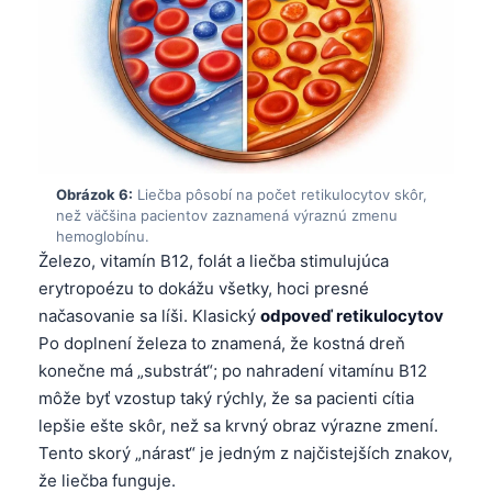
Gàidhlig
Euskara
Македонски јазик
Latviešu valoda
Galego
অসমীয়া
Obrázok 6:
Liečba pôsobí na počet retikulocytov skôr,
než väčšina pacientov zaznamená výraznú zmenu
සිංහල
hemoglobínu.
سنڌي
Železo, vitamín B12, folát a liečba stimulujúca
erytropoézu to dokážu všetky, hoci presné
پښتو
načasovanie sa líši. Klasický
odpoveď retikulocytov
Po doplnení železa to znamená, že kostná dreň
Hrvatski
konečne má „substrát“; po nahradení vitamínu B12
môže byť vzostup taký rýchly, že sa pacienti cítia
Suomi
lepšie ešte skôr, než sa krvný obraz výrazne zmení.
Қазақ тілі
Tento skorý „nárast“ je jedným z najčistejších znakov,
Català
že liečba funguje.