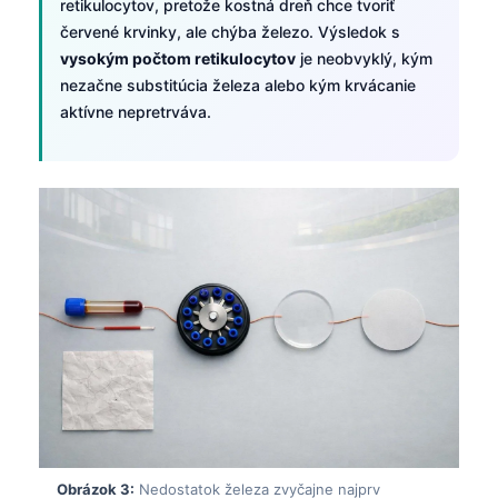
retikulocytov, pretože kostná dreň chce tvoriť
červené krvinky, ale chýba železo. Výsledok s
vysokým počtom retikulocytov
je neobvyklý, kým
nezačne substitúcia železa alebo kým krvácanie
aktívne nepretrváva.
Obrázok 3:
Nedostatok železa zvyčajne najprv