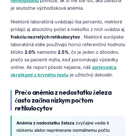
hemoglobínu
pomôže, ak si nie ste istí, aká závažná
je skutočne východisková anémia.
Niektoré laboratóriá uvádzajú iba percento, niektoré
pridajú aj absolútny počet a niekoľko z nich uvádza aj
frakciu nezrelých retikulocytov
. Niektoré európske
laboratóriá stále používajú hornú referenčnú hodnotu
blízko
2.0%
namiesto
2.5%
, čo je jeden z dôvodov,
prečo sa pacienti mýlia, keď porovnávajú výsledky
online. Ak report pôsobí nejasne, náš
sprievodca
skratkami z krvného testu
je užitočný dekodér.
Prečo anémia z nedostatku železa
často začína nízkym počtom
retikulocytov
Anémia z nedostatku železa
zvyčajne vedie k
nízkemu alebo neprimerane normálnemu počtu