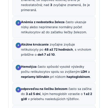
nedostatočná; nad
3
zvyčajne znamená, že je
primeraná.
Anémia z nedostatku železa
často ukazuje
nízky alebo neprimerane normálny počet
retikulocytov až do začiatku liečby železom.
Akútne krvácanie
zvyčajne zvyšuje
retikulocyty po
48 až 72 hodinách
, s vrcholom
približne o
deň 7 až 10
.
Hemolýza
často spôsobí vysoké výsledky
počtu retikulocytov spolu so zvýšeným
LDH
a
nepriamy bilirubín
pri nízkom
haptoglobínom
.
odpoveďou na liečbu železom
často sa začína
do
3 až 5 dní
, kým hemoglobín vzrastie o
1 až 2
g/dl
v priebehu nasledujúcich týždňov.