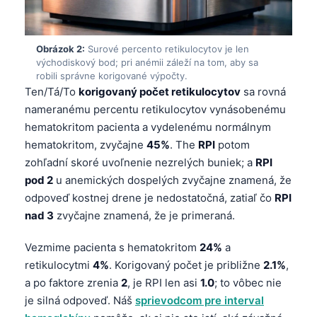
Obrázok 2:
Surové percento retikulocytov je len
východiskový bod; pri anémii záleží na tom, aby sa
robili správne korigované výpočty.
Ten/Tá/To
korigovaný počet retikulocytov
sa rovná
nameranému percentu retikulocytov vynásobenému
hematokritom pacienta a vydelenému normálnym
hematokritom, zvyčajne
45%
. The
RPI
potom
zohľadní skoré uvoľnenie nezrelých buniek; a
RPI
pod 2
u anemických dospelých zvyčajne znamená, že
odpoveď kostnej drene je nedostatočná, zatiaľ čo
RPI
nad 3
zvyčajne znamená, že je primeraná.
Vezmime pacienta s hematokritom
24%
a
retikulocytmi
4%
. Korigovaný počet je približne
2.1%
,
a po faktore zrenia
2
, je RPI len asi
1.0
; to vôbec nie
je silná odpoveď. Náš
sprievodcom pre interval