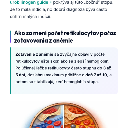
urobilinogen guide
pokrýva aj túto „bočnú“ stopu.
Frysk
Je to malá indícia, no dobrá diagnóza býva často
Esperanto
súhrn malých indícií.
Беларуская мова
Ako sa mení počet retikulocytov počas
Татар теле
zotavovania z anémie
Кыргызча
ئۇيغۇرچە
Zotavenie z anémie
sa zvyčajne objaví v počte
retikulocytov ešte skôr, ako sa zlepší hemoglobín.
Cebuano
Po účinnej liečbe retikulocyty často stúpnu do
3 až
Basa Jawa
5 dní
, dosiahnu maximum približne o
deň 7 až 10
, a
ພາສາລາວ
potom sa stabilizujú, keď hemoglobín stúpa.
Монгол
Afrikaans
العربية المغربية
Occitan