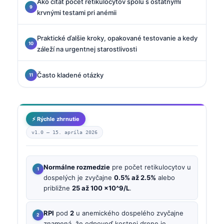
Ako čítať počet retikulocytov spolu s ostatnými
krvnými testami pri anémii
Praktické ďalšie kroky, opakované testovanie a kedy
záleží na urgentnej starostlivosti
Často kladené otázky
⚡ Rýchle zhrnutie
v1.0 —
15. apríla 2026
Normálne rozmedzie
pre počet retikulocytov u
dospelých je zvyčajne
0.5% až 2.5%
alebo
približne
25 až 100 ×10^9/L
.
RPI
pod
2
u anemického dospelého zvyčajne
znamená, že odpoveď kostnej drene je