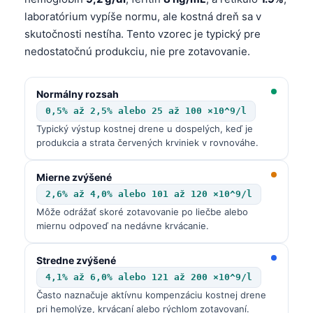
laboratórium vypíše normu, ale kostná dreň sa v
skutočnosti nestíha. Tento vzorec je typický pre
nedostatočnú produkciu, nie pre zotavovanie.
Normálny rozsah
0,5% až 2,5% alebo 25 až 100 ×10^9/l
Typický výstup kostnej drene u dospelých, keď je
produkcia a strata červených krviniek v rovnováhe.
Mierne zvýšené
2,6% až 4,0% alebo 101 až 120 ×10^9/l
Môže odrážať skoré zotavovanie po liečbe alebo
miernu odpoveď na nedávne krvácanie.
Stredne zvýšené
4,1% až 6,0% alebo 121 až 200 ×10^9/l
Často naznačuje aktívnu kompenzáciu kostnej drene
pri hemolýze, krvácaní alebo rýchlom zotavovaní.