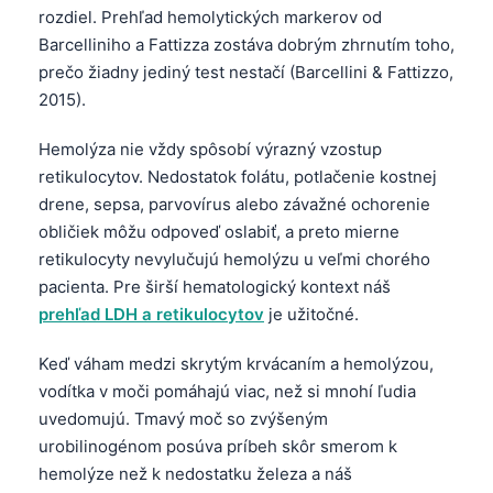
rozdiel. Prehľad hemolytických markerov od
Barcelliniho a Fattizza zostáva dobrým zhrnutím toho,
prečo žiadny jediný test nestačí (Barcellini & Fattizzo,
2015).
Hemolýza nie vždy spôsobí výrazný vzostup
retikulocytov. Nedostatok folátu, potlačenie kostnej
drene, sepsa, parvovírus alebo závažné ochorenie
obličiek môžu odpoveď oslabiť, a preto mierne
retikulocyty nevylučujú hemolýzu u veľmi chorého
pacienta. Pre širší hematologický kontext náš
prehľad LDH a retikulocytov
je užitočné.
Keď váham medzi skrytým krvácaním a hemolýzou,
vodítka v moči pomáhajú viac, než si mnohí ľudia
uvedomujú. Tmavý moč so zvýšeným
Norsk bokmål
urobilinogénom posúva príbeh skôr smerom k
hemolýze než k nedostatku železa a náš
Ślōnskŏ gŏdka