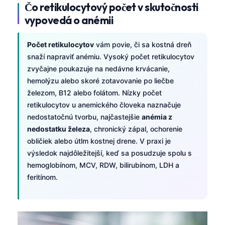
Čo retikulocytový počet v skutočnosti
vypovedá o anémii
Počet retikulocytov
vám povie, či sa kostná dreň
snaží napraviť anémiu. Vysoký počet retikulocytov
zvyčajne poukazuje na nedávne krvácanie,
hemolýzu alebo skoré zotavovanie po liečbe
železom, B12 alebo folátom. Nízky počet
retikulocytov u anemického človeka naznačuje
nedostatočnú tvorbu, najčastejšie
anémia z
nedostatku železa
, chronický zápal, ochorenie
obličiek alebo útlm kostnej drene. V praxi je
výsledok najdôležitejší, keď sa posudzuje spolu s
hemoglobínom, MCV, RDW, bilirubínom, LDH a
feritínom.