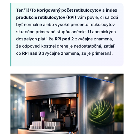
Ten/Tá/To
korigovaný počet retikulocytov
a
index
produkcie retikulocytov (RPI)
vám povie, či sa zdá
byť normálne alebo vysoké percento retikulocytov
skutočne primerané stupňu anémie. U anemických
dospelých platí, že
RPI pod 2
zvyčajne znamená,
že odpoveď kostnej drene je nedostatočná, zatiaľ
čo
RPI nad 3
zvyčajne znamená, že je primeraná.