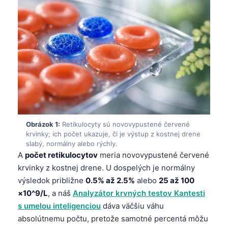
Obrázok 1:
Retikulocyty sú novovypustené červené
krvinky; ich počet ukazuje, či je výstup z kostnej drene
slabý, normálny alebo rýchly.
A
počet retikulocytov
meria novovypustené červené
krvinky z kostnej drene. U dospelých je normálny
výsledok približne
0.5% až 2.5%
alebo
25 až 100
×10^9/L
, a náš
Analyzátor krvných testov Kantesti
s umelou inteligenciou
dáva väčšiu váhu
absolútnemu počtu, pretože samotné percentá môžu