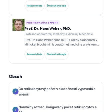
a diagnostickej analýze. Má špecializované
certifikácie v klinickej biochémii a rozsiahle
ResearchGate
Študovňa Google
publikovala o paneloch biomarkerov a laboratórnej
analýze v klinickej praxi.
PRISPIEVAJÚCI EXPERT
Prof. Dr. Hans Weber, PhD.
Profesor laboratórnej medicíny a klinickej biochémie
Prof. Dr. Hans Weber prináša 30+ rokov skúseností v
klinickej biochémii, laboratórnej medicíne a výskume
biomarkerov. Bývalý prezident Nemeckej spoločnosti
pre klinickú biochémiu, špecializuje sa na analýzu
ResearchGate
Študovňa Google
diagnostických panelov, štandardizáciu biomarkerov
a laboratórnu medicínu podporovanú AI.
Obsah
Čo retikulocytový počet v skutočnosti vypovedá o
anémii
Normálny rozsah, korigovaný počet retikulocytov a