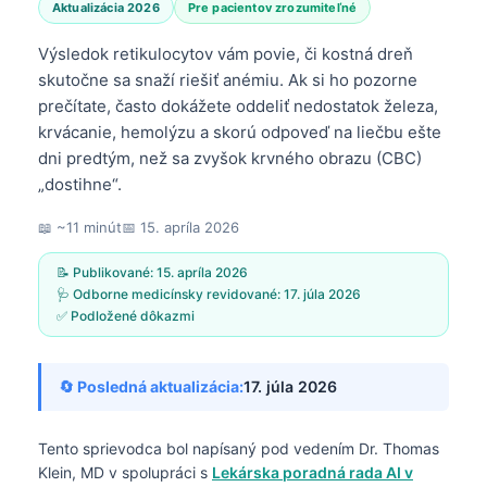
Aktualizácia 2026
Pre pacientov zrozumiteľné
Výsledok retikulocytov vám povie, či kostná dreň
skutočne sa snaží riešiť anémiu. Ak si ho pozorne
prečítate, často dokážete oddeliť nedostatok železa,
krvácanie, hemolýzu a skorú odpoveď na liečbu ešte
dni predtým, než sa zvyšok krvného obrazu (CBC)
„dostihne“.
📖 ~11 minút
📅
15. apríla 2026
📝 Publikované:
15. apríla 2026
🩺 Odborne medicínsky revidované:
17. júla 2026
✅ Podložené dôkazmi
🔄 Posledná aktualizácia:
17. júla 2026
Tento sprievodca bol napísaný pod vedením
Dr. Thomas
Klein, MD
v spolupráci s
Lekárska poradná rada AI v