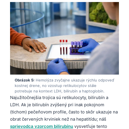
Obrázok 5:
Hemolýza zvyčajne ukazuje rýchlu odpoveď
kostnej drene, no vzostup retikulocytov stále
potrebuje na kontext LDH, bilirubín a haptoglobín.
Najužitočnejšia trojica sú retikulocyty, bilirubín a
LDH. Ak je bilirubín zvýšený pri inak pokojnom
(tichom) pečeňovom profile, často to skôr ukazuje na
obrat červených krviniek než na hepatitídu; náš
sprievodca vzorcom bilirubínu
vysvetľuje tento