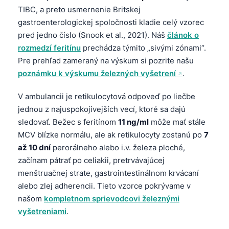
TIBC, a preto usmernenie Britskej
gastroenterologickej spoločnosti kladie celý vzorec
pred jedno číslo (Snook et al., 2021). Náš
článok o
rozmedzí feritínu
prechádza týmito „sivými zónami“.
Pre prehľad zameraný na výskum si pozrite našu
poznámku k výskumu železných vyšetrení
.
V ambulancii je retikulocytová odpoveď po liečbe
jednou z najuspokojivejších vecí, ktoré sa dajú
sledovať. Bežec s feritínom
11 ng/ml
môže mať stále
MCV blízke normálu, ale ak retikulocyty zostanú po
7
až 10 dní
perorálneho alebo i.v. železa ploché,
začínam pátrať po celiakii, pretrvávajúcej
menštruačnej strate, gastrointestinálnom krvácaní
alebo zlej adherencii. Tieto vzorce pokrývame v
našom
kompletnom sprievodcovi železnými
vyšetreniami
.