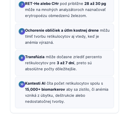
RET-He alebo CHr
pod približne
28 až 30 pg
môže na mnohých analyzátoroch naznačovať
erytropoézu obmedzenú železom.
Ochorenie obličiek a útlm kostnej drene
môžu
tlmiť tvorbu retikulocytov aj vtedy, keď je
anémia výrazná.
Transfúzia
môže dočasne zriediť percento
retikulocytov pre
3 až 7 dní
, preto sú
absolútne počty dôležitejšie.
Kantesti AI
číta počet retikulocytov spolu s
15,000+ biomarkerov
aby sa zistilo, či anémia
vzniká z úbytku, deštrukcie alebo
nedostatočnej tvorby.