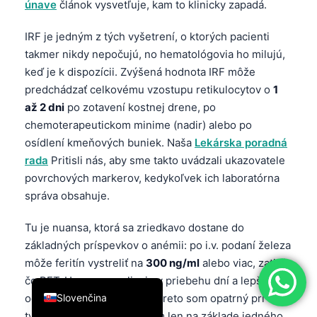
únave
článok vysvetľuje, kam to klinicky zapadá.
简体中文
IRF je jedným z tých vyšetrení, o ktorých pacienti
Română
takmer nikdy nepočujú, no hematológovia ho milujú,
Türkçe
keď je k dispozícii. Zvýšená hodnota IRF môže
Ελληνικά
predchádzať celkovému vzostupu retikulocytov o
1
až 2 dni
po zotavení kostnej drene, po
Português
chemoterapeutickom minime (nadir) alebo po
Español
osídlení kmeňových buniek. Naša
Lekárska poradná
Italiano
rada
Pritisli nás, aby sme takto uvádzali ukazovatele
povrchových markerov, kedykoľvek ich laboratórna
עִבְרִית
správa obsahuje.
Français
Tu je nuansa, ktorá sa zriedkavo dostane do
العربية
základných príspevkov o anémii: po i.v. podaní železa
Deutsch
môže feritín vystreliť na
300 ng/ml
alebo viac, zatiaľ
English
čo RET-He sa normalizuje v priebehu dní a lepšie
Slovenčina
odráža využiteľné železo. Preto som opatrný pri
tvrdení o preťažení železom len na základe jedného