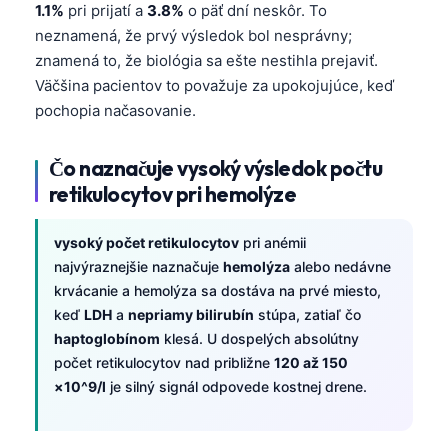
1.1%
pri prijatí a
3.8%
o päť dní neskôr. To
neznamená, že prvý výsledok bol nesprávny;
znamená to, že biológia sa ešte nestihla prejaviť.
Väčšina pacientov to považuje za upokojujúce, keď
pochopia načasovanie.
Čo naznačuje vysoký výsledok počtu
retikulocytov pri hemolýze
vysoký počet retikulocytov
pri anémii
najvýraznejšie naznačuje
hemolýza
alebo nedávne
krvácanie a hemolýza sa dostáva na prvé miesto,
keď
LDH
a
nepriamy bilirubín
stúpa, zatiaľ čo
haptoglobínom
klesá. U dospelých absolútny
počet retikulocytov nad približne
120 až 150
×10^9/l
je silný signál odpovede kostnej drene.