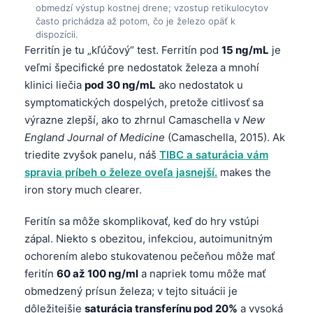
obmedzí výstup kostnej drene; vzostup retikulocytov
často prichádza až potom, čo je železo opäť k
dispozícii.
Ferritín je tu „kľúčový“ test. Ferritín pod
15 ng/mL
je
veľmi špecifické pre nedostatok železa a mnohí
klinici liečia
pod 30 ng/mL
ako nedostatok u
symptomatických dospelých, pretože citlivosť sa
výrazne zlepší, ako to zhrnul Camaschella v
New
England Journal of Medicine
(Camaschella, 2015). Ak
triedite zvyšok panelu, náš
TIBC a saturácia vám
spravia príbeh o železe oveľa jasnejší.
makes the
iron story much clearer.
Feritín sa môže skomplikovať, keď do hry vstúpi
zápal. Niekto s obezitou, infekciou, autoimunitným
ochorením alebo stukovatenou pečeňou môže mať
feritín
60 až 100 ng/ml
a napriek tomu môže mať
obmedzený prísun železa; v tejto situácii je
dôležitejšie
saturácia transferínu pod 20%
a vysoká