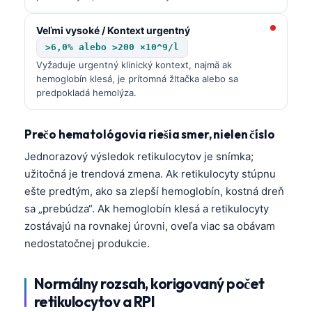
Veľmi vysoké / Kontext urgentný
>6,0% alebo >200 ×10^9/l
Vyžaduje urgentný klinický kontext, najmä ak
hemoglobín klesá, je prítomná žltačka alebo sa
predpokladá hemolýza.
Prečo hematológovia riešia smer, nielen číslo
Jednorazový výsledok retikulocytov je snímka;
užitočná je trendová zmena. Ak retikulocyty stúpnu
ešte predtým, ako sa zlepší hemoglobín, kostná dreň
sa „prebúdza“. Ak hemoglobín klesá a retikulocyty
zostávajú na rovnakej úrovni, oveľa viac sa obávam
nedostatočnej produkcie.
Normálny rozsah, korigovaný počet
retikulocytov a RPI