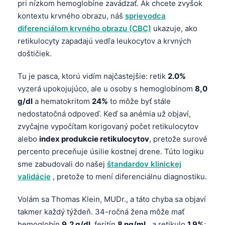
pri nízkom hemoglobíne zavádzať. Ak chcete zvyšok
kontextu krvného obrazu, náš
sprievodca
diferenciálom krvného obrazu (CBC)
ukazuje, ako
retikulocyty zapadajú vedľa leukocytov a krvných
doštičiek.
Tu je pasca, ktorú vidím najčastejšie: retik
2.0%
vyzerá upokojujúco, ale u osoby s hemoglobínom
8,0
g/dl
a hematokritom
24%
to môže byť stále
nedostatočná odpoveď. Keď sa anémia už objaví,
zvyčajne vypočítam korigovaný počet retikulocytov
alebo
index produkcie retikulocytov
, pretože surové
percento preceňuje úsilie kostnej drene. Túto logiku
sme zabudovali do našej
štandardov klinickej
validácie
, pretože to mení diferenciálnu diagnostiku.
Volám sa Thomas Klein, MUDr., a táto chyba sa objaví
takmer každý týždeň. 34-ročná žena môže mať
hemoglobín
9,2 g/dl
, feritín
8 ng/mL
, a retikulo
1.9%
;