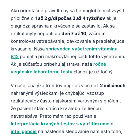
O‘zbekcha
Ako orientačné pravidlo by sa hemoglobín mal zvýšiť
Українська
približne o
1 až 2 g/dl počas 2 až 4 týždňov
ak je
አማርኛ
diagnóza správna a krvácanie sa zastavilo. Ak sa
retikulocyty nepohli do
deň 7 až 10
, začnem
Kiswahili
kontrolovať vstrebávanie, dávkovanie a prebiehajúce
ភាសាខ្មែរ
krvácanie. Naša
sprievodca vyšetrením vitamínu
ဗမာစာ
B12
pomáha pri makrocytárnej časti tohto vyšetrenia.
Ak je súčasťou príbehu aj strava, naša
ročné
ไทย
vegánske laboratórne testy
článok je užitočný.
Tagalog
V našej analýze trendov naprieč viac než
2 miliónoch
Tiếng Việt
nahranými výsledkami je chýbajúci vzostup
Bahasa Melayu
retikulocytov často najskorším varovným signálom,
മലയാളം
že pacient stále stráca krv alebo že liečbu
ಕನ್ನಡ
nevstrebáva. Preto mám rád používanie
Interpretácia krvných testov s využitím umelej
ગુજરાતી
inteligencie
na následné sledovanie namiesto toho,
தமிழ்