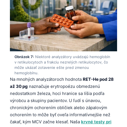
日本語
Eesti
Azərbaycan dili
Bosanski
Svenska
Српски језик
Obrázok 7:
Niektoré analyzátory uvádzajú hemoglobín
Íslenska
v retikulocytoch a frakciu nezrelých retikulocytov, čo
môže ukázať zotavenie ešte pred zmenou
Հայերեն
hemoglobínu.
Bahasa Indonesia
Na mnohých analyzátoroch hodnota
RET-He pod 28
až 30 pg
naznačuje erytropoézu obmedzenú
हिन्दी
nedostatkom železa, hoci hranice sa líšia podľa
Nederlands
výrobcu a skupiny pacientov. U ľudí s únavou,
Dansk
chronickým ochorením obličiek alebo zápalovým
ochorením to môže byť oveľa informatívnejšie než
Български
čakať, kým MCV začne klesať. Naša
krvné testy pri
فارسی