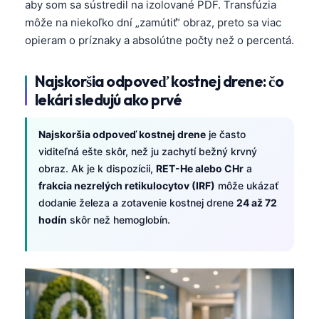
aby som sa sústredil na izolované PDF. Transfúzia
తెలుగు
môže na niekoľko dní „zamútiť“ obraz, preto sa viac
opieram o príznaky a absolútne počty než o percentá.
मराठी
اردو
Najskoršia odpoveď kostnej drene: čo
বাংলা
lekári sledujú ako prvé
Shqip
Najskoršia odpoveď kostnej drene
je často
Magyar
viditeľná ešte skôr, než ju zachytí bežný krvný
Slovenščina
obraz. Ak je k dispozícii,
RET-He alebo CHr
a
한국어
frakcia nezrelých retikulocytov (IRF)
môže ukázať
dodanie železa a zotavenie kostnej drene
24 až 72
Polski
hodín
skôr než hemoglobín.
Lietuvių kalba
Русский
ქართული
Čeština