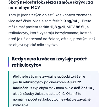
Skorý nedostatok železa sa môže skrývať za
normálnym MCV
Toto je jedna z tých oblastí, kde kontext znamená
viac než číslo. Videla som feritín
9 ng/mL
, . Preto
môže mať pacient feritín
11,8 g/dl
, MCV
86 fL
, a
retikulocyty, ktoré vyzerajú bezvýznamne; kostná
dreň je už odrezaná od železa, ešte aj predtým, než
sa objaví typická mikrocytóza.
Kedy sa po krvácaní zvyšuje počet
retikulocytov
Akútne krvácanie
zvyčajne spôsobí zvýšenie
počtu retikulocytov po oneskorení
48 až 72
hodinách
, s typickým maximom okolo
deň 7 až 10
,
ak sú zásoby železa dostatočné. Okamžite
normálny počet retikulocytov nevylučuje závažné
krvácanie.