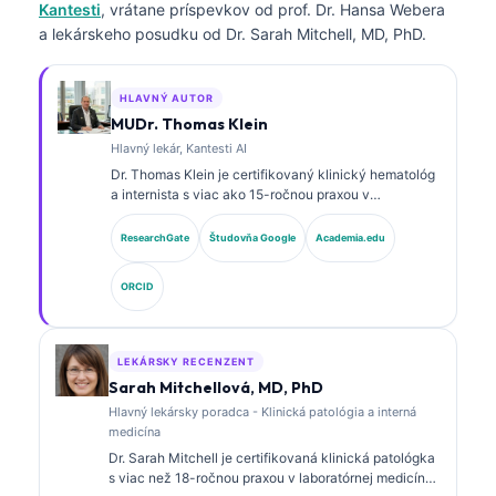
Kantesti
, vrátane príspevkov od prof. Dr. Hansa Webera
a lekárskeho posudku od Dr. Sarah Mitchell, MD, PhD.
HLAVNÝ AUTOR
MUDr. Thomas Klein
Hlavný lekár, Kantesti AI
Dr. Thomas Klein je certifikovaný klinický hematológ
a internista s viac ako 15-ročnou praxou v
laboratórnej medicíne a analýze klinických údajov s
podporou AI. Ako hlavný lekársky riaditeľ v
ResearchGate
Študovňa Google
Academia.edu
spoločnosti Kantesti AI poskytuje klinický dohľad nad
medicínskou presnosťou proprietárnej neurónovej
ORCID
siete. Dr. Klein publikoval rozsiahle práce o
interpretácii biomarkerov a laboratórnej diagnostike v
oblasti laboratórnej medicíny.
LEKÁRSKY RECENZENT
Sarah Mitchellová, MD, PhD
Hlavný lekársky poradca - Klinická patológia a interná
medicína
Dr. Sarah Mitchell je certifikovaná klinická patológka
s viac než 18-ročnou praxou v laboratórnej medicíne