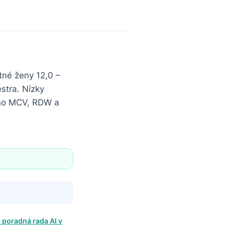
tné ženy 12,0 –
stra. Nízky
 no MCV, RDW a
 poradná rada AI v