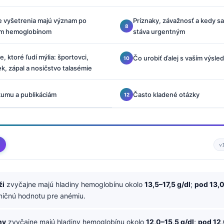
e vyšetrenia majú význam po
Príznaky, závažnosť a kedy s
ym hemoglobínom
stáva urgentným
e, ktoré ľudí mýlia: športovci,
Čo urobiť ďalej s vaším výsl
ek, zápal a nosičstvo talasémie
umu a publikáciám
Často kladené otázky
v
ži
zvyčajne majú hladiny hemoglobínu okolo
13,5–17,5 g/dl
;
pod 13,0
ničnú hodnotu pre anémiu.
ny
zvyčajne majú hladiny hemoglobínu okolo
12,0–15,5 g/dl
;
pod 12,