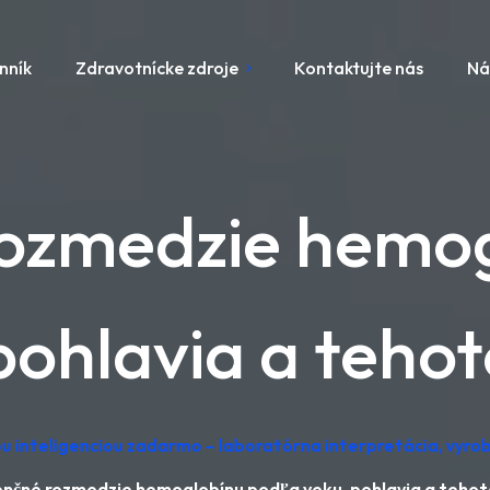
nník
Zdravotnícke zdroje
Kontaktujte nás
Ná
rozmedzie hemog
pohlavia a teho
u inteligenciou zadarmo – laboratórna interpretácia, vyr
nčné rozmedzie hemoglobínu podľa veku, pohlavia a teho