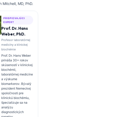
 Mitchell, MD, PhD.
PRISPIEVAJÚCI
EXPERT
Prof. Dr. Hans
Weber, PhD.
Profesor laboratórnej
medicíny a klinickej
biochémie
Prof. Dr. Hans Weber
prináša 30+ rokov
skúseností v klinickej
biochémii,
laboratórnej medicíne
a výskume
biomarkerov. Bývalý
prezident Nemeckej
spoločnosti pre
klinickú biochémiu,
špecializuje sa na
analýzu
diagnostických
panelov,