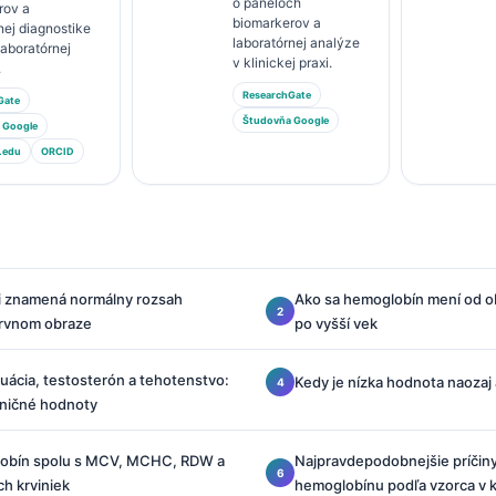
o paneloch
rov a
biomarkerov a
nej diagnostike
laboratórnej analýze
 laboratórnej
v klinickej praxi.
.
ResearchGate
Gate
Študovňa Google
 Google
.edu
ORCID
i znamená normálny rozsah
Ako sa hemoglobín mení od 
krvnom obraze
po vyšší vek
uácia, testosterón a tehotenstvo:
Kedy je nízka hodnota naozaj
raničné hodnoty
lobín spolu s MCV, MCHC, RDW a
Najpravdepodobnejšie príčin
h krviniek
hemoglobínu podľa vzorca v 