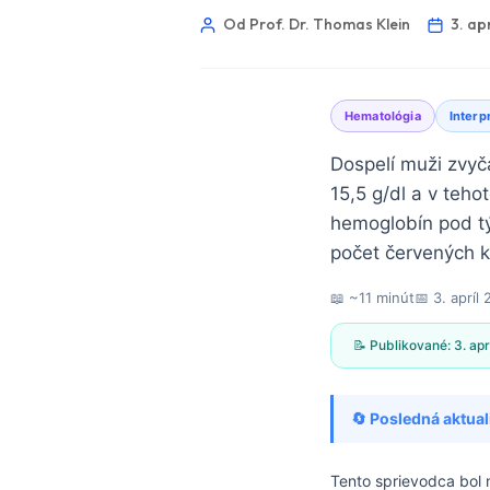
Od Prof. Dr. Thomas Klein
3. ap
Hematológia
Interp
Dospelí muži zvyč
15,5 g/dl a v teho
hemoglobín pod t
počet červených k
📖 ~11 minút
📅
3. apríl
📝 Publikované:
3. ap
🔄 Posledná aktual
Norsk bokmål
Ślōnskŏ gŏdka
Tento sprievodca bol