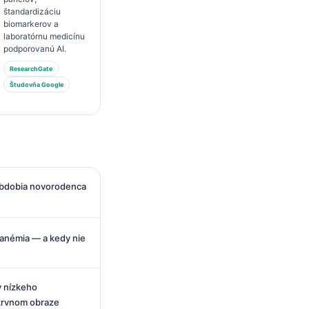
štandardizáciu
biomarkerov a
laboratórnu medicínu
podporovanú AI.
ResearchGate
Študovňa Google
obdobia novorodenca
 anémia — a kedy nie
y nízkeho
krvnom obraze