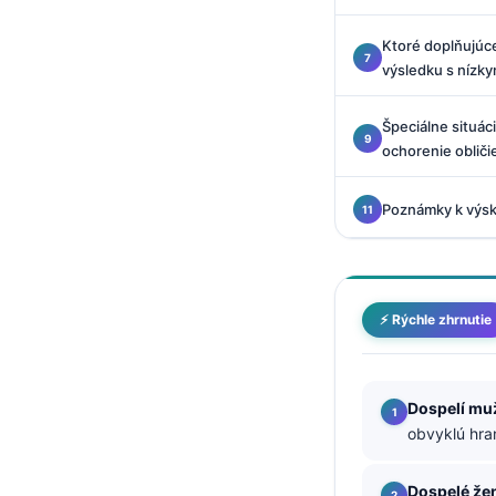
O‘zbekcha
Ktoré doplňujúc
Українська
výsledku s nízk
አማርኛ
Kiswahili
Špeciálne situáci
ochorenie obliči
ភាសាខ្មែរ
ဗမာစာ
Poznámky k výsk
ไทย
Tagalog
Tiếng Việt
⚡ Rýchle zhrnutie
Bahasa Melayu
മലയാളം
Dospelí mu
ಕನ್ನಡ
obvyklú hra
ગુજરાતી
Dospelé že
தமிழ்