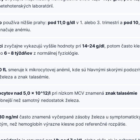
etehotenských laboratórií.
o
používa nižšie prahy:
pod 11,0 g/dl
v 1. alebo 3. trimestri a
pod 10,
značuje anémiu.
ci
zvyčajne vykazujú vyššie hodnoty pri
14–24 g/dl
, potom často kle
do
6 – 8 týždňov
z normálnej fyziológie.
 fL
smeruje k mikrocytovej anémii, kde sú hlavnými skorými podozr
železa a znak talasémie.
ocytov nad 5,0 × 10^12/l
pri nízkom MCV znamená
znak talasémie
nejší než samotný nedostatok železa.
 30 ng/ml
často znamená vyčerpané zásoby železa u symptomatick
dtým, než hemoglobín výrazne klesne pod referenčné rozpätie.