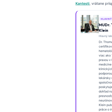
Kantesti
, vrátane prí
Frysk
Esperanto
HLAVNÝ
Беларуская мова
MUDr.
Татар теле
Klein
Hlavný lek
Кыргызча
Dr. Thoma
ئۇيغۇرچە
certifiko
hematológ
Cebuano
viac ako
praxou v 
Basa Jawa
medicíne
klinickýc
ພາສາລາວ
podporou
lekársky r
Монгол
spoločnos
poskytuje
Afrikaans
dohľad n
العربية المغربية
presnosťo
neurónove
Occitan
Klein pub
práce o i