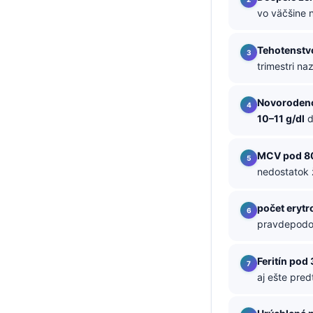
vo väčšine n
తెలుగు
मराठी
Tehotenstv
trimestri na
اردو
বাংলা
Novoroden
Shqip
10–11 g/dl
Magyar
MCV pod 80
Slovenščina
nedostatok 
한국어
Polski
počet erytr
pravdepodob
Lietuvių kalba
Русский
Feritín pod
ქართული
aj ešte pre
Čeština