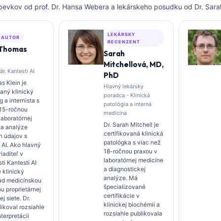
spevkov od prof. Dr. Hansa Webera a lekárskeho posudku od Dr. Sarah
LEKÁRSKY
 AUTOR
RECENZENT
 Thomas
Sarah
Mitchellová, MD,
ár, Kantesti AI
PhD
s Klein je
Hlavný lekársky
vaný klinický
poradca - Klinická
 a internista s
patológia a interná
 15-ročnou
medicína
laboratórnej
Dr. Sarah Mitchell je
 a analýze
certifikovaná klinická
h údajov s
patológka s viac než
 AI. Ako hlavný
18-ročnou praxou v
iaditeľ v
laboratórnej medicíne
ti Kantesti AI
a diagnostickej
 klinický
analýze. Má
ad medicínskou
špecializované
u proprietárnej
certifikácie v
j siete. Dr.
klinickej biochémii a
likoval rozsiahle
rozsiahle publikovala
nterpretácii