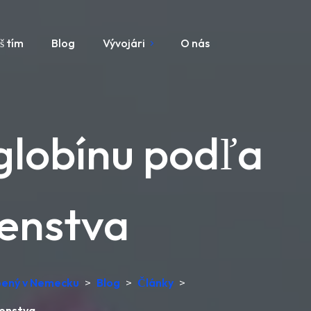
š tím
Blog
Vývojári
O nás
lobínu podľa
tenstva
obený v Nemecku
>
Blog
>
Články
>
tenstva