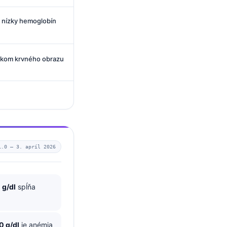
a nízky hemoglobín
edkom krvného obrazu
1.0 —
3. apríl 2026
 g/dl
spĺňa
0 g/dl
je anémia