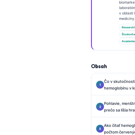
Gàidhlig
biomarke
laboratór
Euskara
v oblasti
medicíny
Македонски јазик
Research
Latviešu valoda
Študovňa
Galego
Academia
অসমীয়া
සිංහල
Obsah
سنڌي
پښتو
Čo v skutočnost
hemoglobínu v 
Hrvatski
Pohlavie, menštr
Suomi
prečo sa líšia h
Қазақ тілі
Ako čítať hemog
Català
počtom červenýc