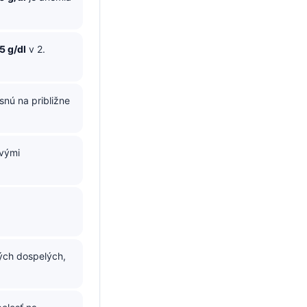
5 g/dl
v 2.
snú na približne
ivými
ých dospelých,