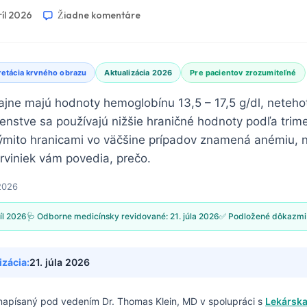
ríl 2026
Žiadne komentáre
retácia krvného obrazu
Aktualizácia 2026
Pre pacientov zrozumiteľné
ajne majú hodnoty hemoglobínu 13,5 – 17,5 g/dl, neteho
tenstve sa používajú nižšie hraničné hodnoty podľa trime
ýmito hranicami vo väčšine prípadov znamená anémiu,
rviniek vám povedia, prečo.
 2026
ríl 2026
🩺 Odborne medicínsky revidované:
21. júla 2026
✅ Podložené dôkazmi
izácia:
21. júla 2026
 napísaný pod vedením
Dr. Thomas Klein, MD
v spolupráci s
Lekárska