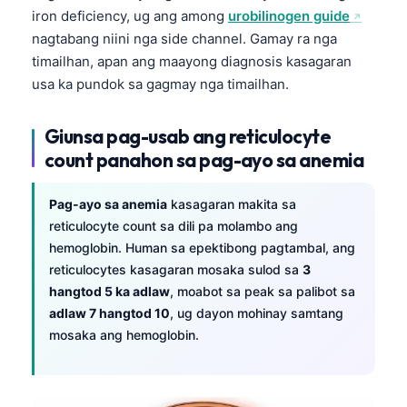
O‘zbekcha
iron deficiency, ug ang among
urobilinogen guide
nagtabang niini nga side channel. Gamay ra nga
Українська
timailhan, apan ang maayong diagnosis kasagaran
አማርኛ
usa ka pundok sa gagmay nga timailhan.
Kiswahili
Giunsa pag-usab ang reticulocyte
ភាសាខ្មែរ
count panahon sa pag-ayo sa anemia
ဗမာစာ
ไทย
Pag-ayo sa anemia
kasagaran makita sa
Tagalog
reticulocyte count sa dili pa molambo ang
hemoglobin. Human sa epektibong pagtambal, ang
Tiếng Việt
reticulocytes kasagaran mosaka sulod sa
3
Bahasa Melayu
hangtod 5 ka adlaw
, moabot sa peak sa palibot sa
adlaw 7 hangtod 10
, ug dayon mohinay samtang
മലയാളം
mosaka ang hemoglobin.
ಕನ್ನಡ
ગુજરાતી
தமிழ்