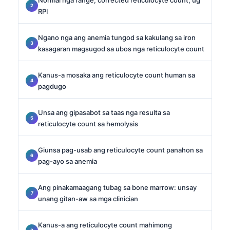
RPI
Ngano nga ang anemia tungod sa kakulang sa iron
kasagaran magsugod sa ubos nga reticulocyte count
Kanus-a mosaka ang reticulocyte count human sa
pagdugo
Unsa ang gipasabot sa taas nga resulta sa
reticulocyte count sa hemolysis
Giunsa pag-usab ang reticulocyte count panahon sa
pag-ayo sa anemia
Ang pinakamaagang tubag sa bone marrow: unsay
unang gitan-aw sa mga clinician
Kanus-a ang reticulocyte count mahimong