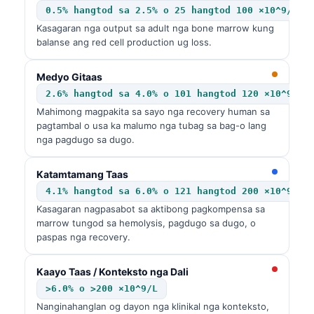
0.5% hangtod sa 2.5% o 25 hangtod 100 ×10^9/L
Kasagaran nga output sa adult nga bone marrow kung
balanse ang red cell production ug loss.
Medyo Gitaas
2.6% hangtod sa 4.0% o 101 hangtod 120 ×10^9/L
Mahimong magpakita sa sayo nga recovery human sa
pagtambal o usa ka malumo nga tubag sa bag-o lang
nga pagdugo sa dugo.
Katamtamang Taas
4.1% hangtod sa 6.0% o 121 hangtod 200 ×10^9/L
Kasagaran nagpasabot sa aktibong pagkompensa sa
marrow tungod sa hemolysis, pagdugo sa dugo, o
paspas nga recovery.
Kaayo Taas / Konteksto nga Dali
>6.0% o >200 ×10^9/L
Nanginahanglan og dayon nga klinikal nga konteksto,