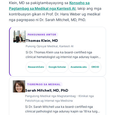
Klein, MD
sa pakigtambayayong sa
Konseho sa
Pagtambag sa Medikal nga Kantesti AI
, lakip ang mga
kontribusyon gikan ni Prof. Dr. Hans Weber ug medikal
nga pagrepaso ni Dr. Sarah Mitchell, MD, PhD.
PANGUNANG AWTOR
Thomas Klein, MD
Punong Opisyal Medikal, Kantesti AI
Si Dr. Thomas Klein usa ka board-certified nga
clinical hematologist ug internist nga adunay kapin
sa 15 ka tuig nga kasinatian sa laboratory medicine
ug AI-assisted nga klinikal nga pag-analisa. Isip
ResearchGate
Google Scholar
Academia.edu
ORCID
Chief Medical Officer sa Kantesti AI, naghatag siya
og klinikal nga pagdumala sa kasigurohan sa medikal
nga aspeto sa proprietary neural network. Si Dr. Klein
daghan na’g naathag nga mga publikasyon bahin sa
TIGREPASO SA MEDIKAL
paghubad sa biomarker ug laboratory diagnostics sa
Sarah Mitchell, MD, PhD
mga paksa sa laboratory medicine.
Pangulong Medikal nga Magtatambag - Klinikal nga
Patolohiya ug Internal nga Medisina
Si Dr. Sarah Mitchell usa ka board-certified nga
clinical pathologist nga adunay kapin sa 18 ka tuig