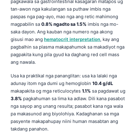
pagkawala sa gastrointestinal kasagaran matapos ug
tan-awon nga kakulangan sa puthaw imbis nga
paspas nga pag-ayo, mao nga ang retic mahimong
magpabilin sa
0.8% ngadto sa 1.5%
imbis nga mo-
saka dayon. Ang kauban nga numero nga akong
gisusi mao ang
hematocrit interpretation
, kay ang
pagbalhin sa plasma makapahumok sa makadiyot nga
pagpakita kung pila gyud ka daghang red cell mass
ang nawala.
Usa ka praktikal nga pananglitan: usa ka lalaki nga
adunay itom nga dumi ug hemoglobin
10.4 g/dL
makapakita og mga reticulocytes
1.1%
sa pagdawat ug
3.8%
pagkahuman sa lima ka adlaw. Dili kana pasabot
nga sayop ang unang resulta; pasabot kana nga wala
pa makasunod ang biyolohiya. Kadaghanan sa mga
pasyente makapahupay niini human masabtan ang
takdang panahon.