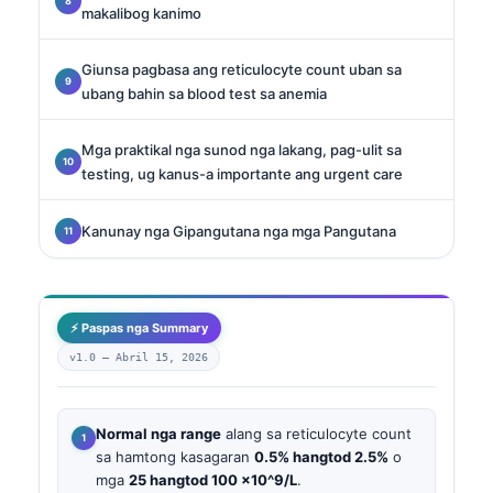
makalibog kanimo
Giunsa pagbasa ang reticulocyte count uban sa
ubang bahin sa blood test sa anemia
Mga praktikal nga sunod nga lakang, pag-ulit sa
testing, ug kanus-a importante ang urgent care
Kanunay nga Gipangutana nga mga Pangutana
⚡ Paspas nga Summary
v1.0 —
Abril 15, 2026
Normal nga range
alang sa reticulocyte count
sa hamtong kasagaran
0.5% hangtod 2.5%
o
mga
25 hangtod 100 ×10^9/L
.