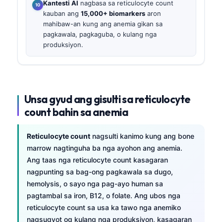
Kantesti AI
nagbasa sa reticulocyte count
kauban ang
15,000+ biomarkers
aron
mahibaw-an kung ang anemia gikan sa
pagkawala, pagkaguba, o kulang nga
produksiyon.
Unsa gyud ang gisulti sa reticulocyte
count bahin sa anemia
Reticulocyte count
nagsulti kanimo kung ang bone
marrow nagtinguha ba nga ayohon ang anemia.
Ang taas nga reticulocyte count kasagaran
nagpunting sa bag-ong pagkawala sa dugo,
hemolysis, o sayo nga pag-ayo human sa
pagtambal sa iron, B12, o folate. Ang ubos nga
reticulocyte count sa usa ka tawo nga anemiko
nagsugyot og kulang nga produksiyon, kasagaran