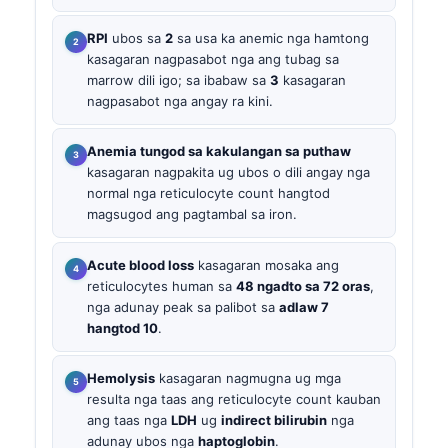
RPI
ubos sa
2
sa usa ka anemic nga hamtong
kasagaran nagpasabot nga ang tubag sa
marrow dili igo; sa ibabaw sa
3
kasagaran
nagpasabot nga angay ra kini.
Anemia tungod sa kakulangan sa puthaw
kasagaran nagpakita ug ubos o dili angay nga
normal nga reticulocyte count hangtod
magsugod ang pagtambal sa iron.
Acute blood loss
kasagaran mosaka ang
reticulocytes human sa
48 ngadto sa 72 oras
,
nga adunay peak sa palibot sa
adlaw 7
hangtod 10
.
Hemolysis
kasagaran nagmugna ug mga
resulta nga taas ang reticulocyte count kauban
ang taas nga
LDH
ug
indirect bilirubin
nga
adunay ubos nga
haptoglobin
.