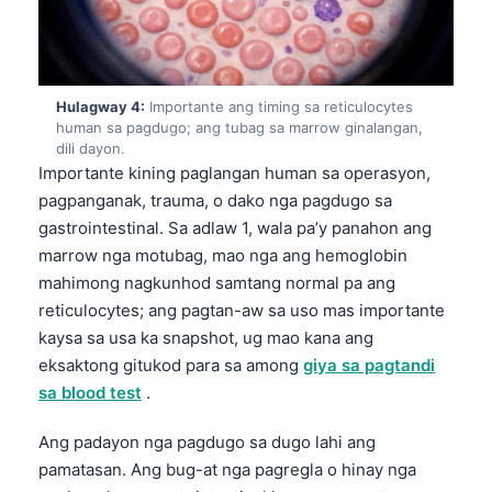
Hulagway 4:
Importante ang timing sa reticulocytes
human sa pagdugo; ang tubag sa marrow ginalangan,
dili dayon.
Importante kining paglangan human sa operasyon,
pagpanganak, trauma, o dako nga pagdugo sa
gastrointestinal. Sa adlaw 1, wala pa’y panahon ang
marrow nga motubag, mao nga ang hemoglobin
mahimong nagkunhod samtang normal pa ang
reticulocytes; ang pagtan-aw sa uso mas importante
kaysa sa usa ka snapshot, ug mao kana ang
eksaktong gitukod para sa among
giya sa pagtandi
sa blood test
.
Ang padayon nga pagdugo sa dugo lahi ang
pamatasan. Ang bug-at nga pagregla o hinay nga