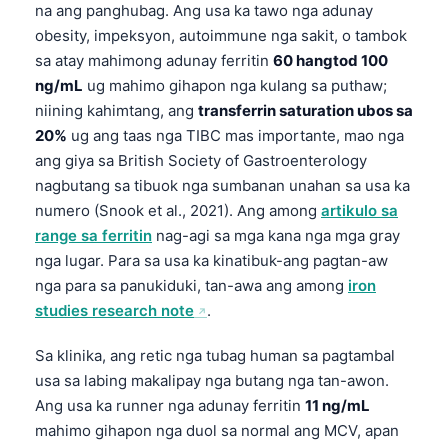
na ang panghubag. Ang usa ka tawo nga adunay
obesity, impeksyon, autoimmune nga sakit, o tambok
sa atay mahimong adunay ferritin
60 hangtod 100
ng/mL
ug mahimo gihapon nga kulang sa puthaw;
niining kahimtang, ang
transferrin saturation ubos sa
20%
ug ang taas nga TIBC mas importante, mao nga
ang giya sa British Society of Gastroenterology
nagbutang sa tibuok nga sumbanan unahan sa usa ka
numero (Snook et al., 2021). Ang among
artikulo sa
range sa ferritin
nag-agi sa mga kana nga mga gray
nga lugar. Para sa usa ka kinatibuk-ang pagtan-aw
nga para sa panukiduki, tan-awa ang among
iron
studies research note
.
Sa klinika, ang retic nga tubag human sa pagtambal
usa sa labing makalipay nga butang nga tan-awon.
Ang usa ka runner nga adunay ferritin
11 ng/mL
mahimo gihapon nga duol sa normal ang MCV, apan