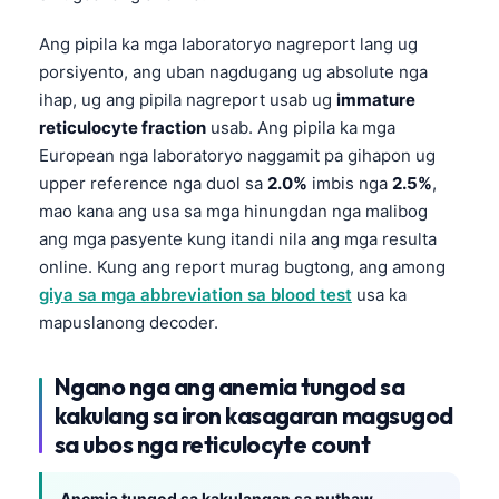
Ang pipila ka mga laboratoryo nagreport lang ug
porsiyento, ang uban nagdugang ug absolute nga
ihap, ug ang pipila nagreport usab ug
immature
reticulocyte fraction
usab. Ang pipila ka mga
European nga laboratoryo naggamit pa gihapon ug
upper reference nga duol sa
2.0%
imbis nga
2.5%
,
mao kana ang usa sa mga hinungdan nga malibog
ang mga pasyente kung itandi nila ang mga resulta
online. Kung ang report murag bugtong, ang among
giya sa mga abbreviation sa blood test
usa ka
mapuslanong decoder.
Ngano nga ang anemia tungod sa
kakulang sa iron kasagaran magsugod
sa ubos nga reticulocyte count
Anemia tungod sa kakulangan sa puthaw