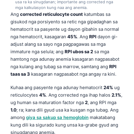
usa ra ka sinugdanan; importante ang corrected nga
mga kalkulasyon kung naa ang anemia.
Ang
corrected reticulocyte count
katumbas sa
gisukod nga porsiyento sa retic nga gipadaghan sa
hematocrit sa pasyente ug dayon gibahin sa normal
nga hematocrit, kasagaran
45%
. Ang
RPI
dayon gi-
adjust alang sa sayo nga pagpagawas sa mga
immature nga selula; ang
RPI ubos sa 2
sa mga
hamtong nga adunay anemia kasagaran nagpasabot
nga kulang ang tubag sa marrow, samtang ang
RPI
taas sa 3
kasagaran nagpasabot nga angay ra kini.
Kuhaa ang pasyente nga adunay hematocrit
24%
ug
reticulocytes
4%
. Ang corrected nga ihap halos
2.1%
,
ug human sa maturation factor nga
2
, ang RPI mga
1.0
; ra; kana dili gyud usa ka kusgan nga tubag. Ang
among
giya sa sakup sa hemoglobin
makatabang
kung dili ka sigurado kung unsa ka-grabe gyud ang
sinugdanang anemia.