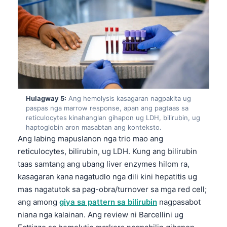
Frysk
Esperanto
Беларуская мова
Татар теле
Кыргызча
ئۇيغۇرچە
Hulagway 5:
Ang hemolysis kasagaran nagpakita ug
paspas nga marrow response, apan ang pagtaas sa
Basa Jawa
reticulocytes kinahanglan gihapon ug LDH, bilirubin, ug
ພາສາລາວ
haptoglobin aron masabtan ang konteksto.
Ang labing mapuslanon nga trio mao ang
Монгол
reticulocytes, bilirubin, ug LDH. Kung ang bilirubin
Afrikaans
taas samtang ang ubang liver enzymes hilom ra,
kasagaran kana nagatudlo nga dili kini hepatitis ug
العربية المغربية
mas nagatutok sa pag-obra/turnover sa mga red cell;
Occitan
ang among
giya sa pattern sa bilirubin
nagpasabot
Gàidhlig
niana nga kalainan. Ang review ni Barcellini ug