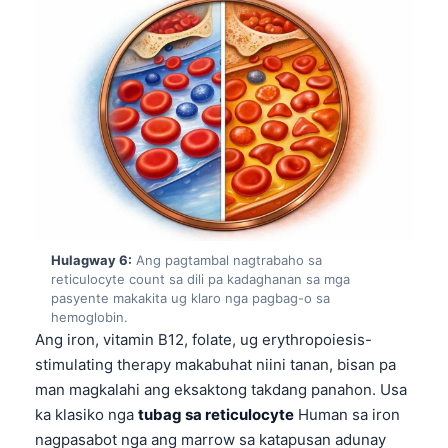
తెలుగు
मराठी
اردو
বাংলা
Shqip
Magyar
Slovenščina
한국어
Hulagway 6:
Ang pagtambal nagtrabaho sa
reticulocyte count sa dili pa kadaghanan sa mga
Polski
pasyente makakita ug klaro nga pagbag-o sa
hemoglobin.
Lietuvių kalba
Ang iron, vitamin B12, folate, ug erythropoiesis-
Русский
stimulating therapy makabuhat niini tanan, bisan pa
man magkalahi ang eksaktong takdang panahon. Usa
ქართული
ka klasiko nga
tubag sa reticulocyte
Human sa iron
Čeština
nagpasabot nga ang marrow sa katapusan adunay