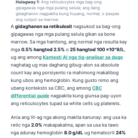
Hulagway 1:
Ang reticulocytes mga bag-ong
gipagawas nga mga pulang selula; ang ilang
gidaghanon nagpakita kung huyang, normal, o paspas
ang output sa marrow.
A
gidaghanon sa retikulosit
nagsukod sa bag-ong
gipagawas nga mga pulang selula gikan sa bone
marrow. Sa mga hamtong, ang normal nga resulta kay
mga
0.5% hangtod 2.5%
o
25 hangtod 100 ×10^9/L
,
ug ang among
Kantesti AI nga tig-analisar sa dugo
naghatag ug mas daghang gibug-aton sa absolute
count kay ang porsiyento ra mahimong makalibog
kung ubos ang hemoglobin. Kung gusto nimo ang
ubang konteksto sa CBC, ang among
CBC
differential guide
nagpakita kung giunsa pag-uyon
ang reticulocytes tupad sa white cells ug platelets.
Ania ang lit-ag nga akong makita kanunay: ang usa ka
retic nga
2.0%
makapakalma, apan sa usa ka tawo
nga adunay hemoglobin
8.0 g/dL
ug hematocrit
24%