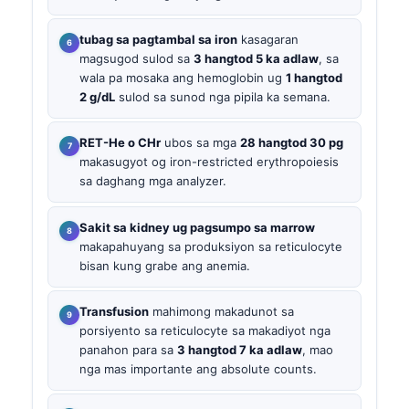
tubag sa pagtambal sa iron
kasagaran
magsugod sulod sa
3 hangtod 5 ka adlaw
, sa
wala pa mosaka ang hemoglobin ug
1 hangtod
2 g/dL
sulod sa sunod nga pipila ka semana.
RET-He o CHr
ubos sa mga
28 hangtod 30 pg
makasugyot og iron-restricted erythropoiesis
sa daghang mga analyzer.
Sakit sa kidney ug pagsumpo sa marrow
makapahuyang sa produksiyon sa reticulocyte
bisan kung grabe ang anemia.
Transfusion
mahimong makadunot sa
porsiyento sa reticulocyte sa makadiyot nga
panahon para sa
3 hangtod 7 ka adlaw
, mao
nga mas importante ang absolute counts.