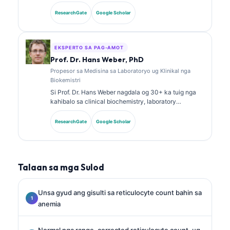
nga kasinatian sa laboratory medicine ug diagnostic
analysis. Aduna siya’y specialty certifications sa
ResearchGate
Google Scholar
clinical chemistry ug daghan na’g gipatik nga mga
pagtuon bahin sa biomarker panels ug laboratory
analysis sa klinikal nga praktis.
EKSPERTO SA PAG-AMOT
Prof. Dr. Hans Weber, PhD
Propesor sa Medisina sa Laboratoryo ug Klinikal nga
Biokemistri
Si Prof. Dr. Hans Weber nagdala og 30+ ka tuig nga
kahibalo sa clinical biochemistry, laboratory
medicine, ug biomarker research. Kanhi nga
Presidente sa German Society for Clinical Chemistry,
ResearchGate
Google Scholar
siya nag-espesyalisar sa diagnostic panel analysis,
biomarker standardization, ug AI-assisted laboratory
medicine.
Talaan sa mga Sulod
Unsa gyud ang gisulti sa reticulocyte count bahin sa
anemia
Normal nga range, corrected reticulocyte count, ug