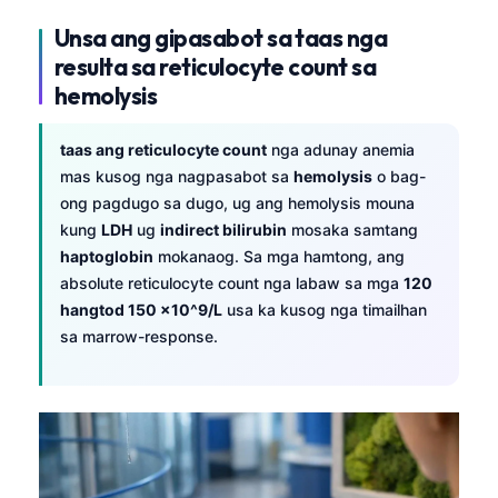
Unsa ang gipasabot sa taas nga
resulta sa reticulocyte count sa
hemolysis
taas ang reticulocyte count
nga adunay anemia
mas kusog nga nagpasabot sa
hemolysis
o bag-
ong pagdugo sa dugo, ug ang hemolysis mouna
kung
LDH
ug
indirect bilirubin
mosaka samtang
haptoglobin
mokanaog. Sa mga hamtong, ang
absolute reticulocyte count nga labaw sa mga
120
hangtod 150 ×10^9/L
usa ka kusog nga timailhan
sa marrow-response.
Norsk bokmål
Ślōnskŏ gŏdka