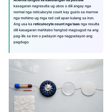
kasagaran nagresulta ug ubos o dili angay nga
normal nga reticulocyte count kay gusto sa marrow
nga mohimo ug mga red cell apan kulang sa iron.
Ang usa ka
reticulocyte count nga taas
nga resulta
dili kasagaran mahitabo hangtod magsugod na ang
pag-ilis sa iron o padayon nga nagpadayon ang
pagdugo.