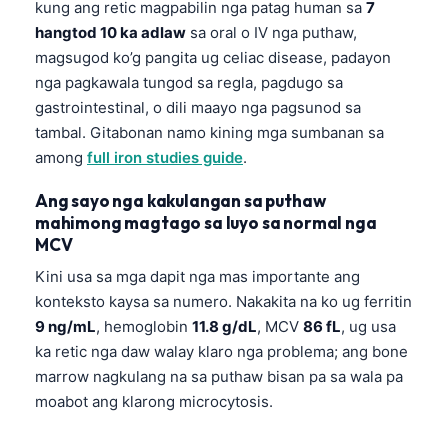
kung ang retic magpabilin nga patag human sa
7
hangtod 10 ka adlaw
sa oral o IV nga puthaw,
magsugod ko’g pangita ug celiac disease, padayon
nga pagkawala tungod sa regla, pagdugo sa
gastrointestinal, o dili maayo nga pagsunod sa
tambal. Gitabonan namo kining mga sumbanan sa
among
full iron studies guide
.
Ang sayo nga kakulangan sa puthaw
mahimong magtago sa luyo sa normal nga
MCV
Kini usa sa mga dapit nga mas importante ang
konteksto kaysa sa numero. Nakakita na ko ug ferritin
9 ng/mL
, hemoglobin
11.8 g/dL
, MCV
86 fL
, ug usa
ka retic nga daw walay klaro nga problema; ang bone
marrow nagkulang na sa puthaw bisan pa sa wala pa
moabot ang klarong microcytosis.