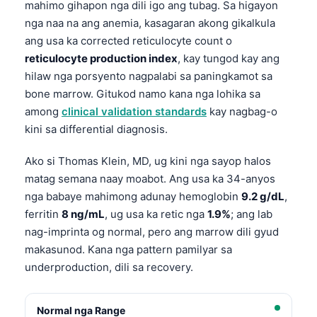
mahimo gihapon nga dili igo ang tubag. Sa higayon
nga naa na ang anemia, kasagaran akong gikalkula
ang usa ka corrected reticulocyte count o
reticulocyte production index
, kay tungod kay ang
hilaw nga porsyento nagpalabi sa paningkamot sa
bone marrow. Gitukod namo kana nga lohika sa
among
clinical validation standards
kay nagbag-o
kini sa differential diagnosis.
Ako si Thomas Klein, MD, ug kini nga sayop halos
matag semana naay moabot. Ang usa ka 34-anyos
nga babaye mahimong adunay hemoglobin
9.2 g/dL
,
ferritin
8 ng/mL
, ug usa ka retic nga
1.9%
; ang lab
nag-imprinta og normal, pero ang marrow dili gyud
makasunod. Kana nga pattern pamilyar sa
underproduction, dili sa recovery.
Normal nga Range