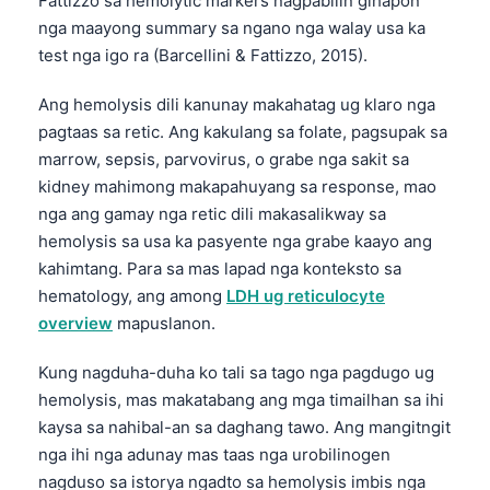
Fattizzo sa hemolytic markers nagpabilin gihapon
Euskara
nga maayong summary sa ngano nga walay usa ka
Македонски јазик
test nga igo ra (Barcellini & Fattizzo, 2015).
Latviešu valoda
Ang hemolysis dili kanunay makahatag ug klaro nga
Galego
pagtaas sa retic. Ang kakulang sa folate, pagsupak sa
অসমীয়া
marrow, sepsis, parvovirus, o grabe nga sakit sa
සිංහල
kidney mahimong makapahuyang sa response, mao
nga ang gamay nga retic dili makasalikway sa
سنڌي
hemolysis sa usa ka pasyente nga grabe kaayo ang
پښتو
kahimtang. Para sa mas lapad nga konteksto sa
hematology, ang among
LDH ug reticulocyte
overview
mapuslanon.
Slovenčina
Hrvatski
Kung nagduha-duha ko tali sa tago nga pagdugo ug
Suomi
hemolysis, mas makatabang ang mga timailhan sa ihi
kaysa sa nahibal-an sa daghang tawo. Ang mangitngit
Қазақ тілі
nga ihi nga adunay mas taas nga urobilinogen
Català
nagduso sa istorya ngadto sa hemolysis imbis nga