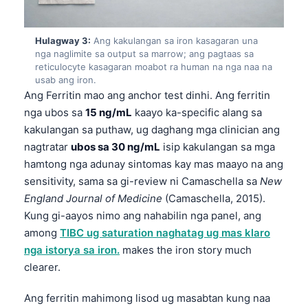
Hulagway 3:
Ang kakulangan sa iron kasagaran una
nga naglimite sa output sa marrow; ang pagtaas sa
reticulocyte kasagaran moabot ra human na nga naa na
usab ang iron.
Ang Ferritin mao ang anchor test dinhi. Ang ferritin
nga ubos sa
15 ng/mL
kaayo ka-specific alang sa
kakulangan sa puthaw, ug daghang mga clinician ang
nagtratar
ubos sa 30 ng/mL
isip kakulangan sa mga
hamtong nga adunay sintomas kay mas maayo na ang
sensitivity, sama sa gi-review ni Camaschella sa
New
England Journal of Medicine
(Camaschella, 2015).
Kung gi-aayos nimo ang nahabilin nga panel, ang
among
TIBC ug saturation naghatag ug mas klaro
nga istorya sa iron.
makes the iron story much
clearer.
Ang ferritin mahimong lisod ug masabtan kung naa