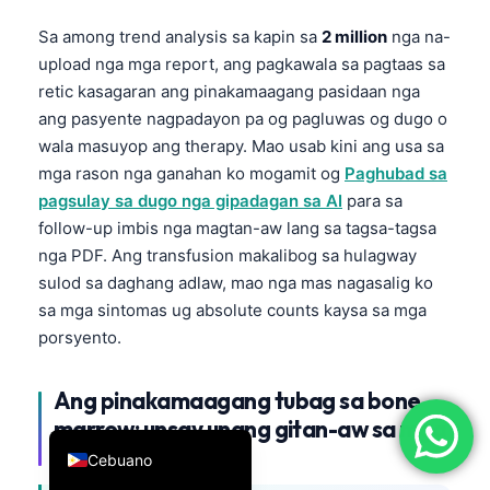
简体中文
Sa among trend analysis sa kapin sa
2 million
nga na-
Română
upload nga mga report, ang pagkawala sa pagtaas sa
retic kasagaran ang pinakamaagang pasidaan nga
Türkçe
ang pasyente nagpadayon pa og pagluwas og dugo o
Ελληνικά
wala masuyop ang therapy. Mao usab kini ang usa sa
Português
mga rason nga ganahan ko mogamit og
Paghubad sa
pagsulay sa dugo nga gipadagan sa AI
para sa
Español
follow-up imbis nga magtan-aw lang sa tagsa-tagsa
Italiano
nga PDF. Ang transfusion makalibog sa hulagway
עִבְרִית
sulod sa daghang adlaw, mao nga mas nagasalig ko
sa mga sintomas ug absolute counts kaysa sa mga
Français
porsyento.
العربية
Deutsch
Ang pinakamaagang tubag sa bone
English
marrow: unsay unang gitan-aw sa mga
clinician
Cebuano