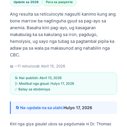
Update sa 2026
Para sa pasyente
Ang resulta sa reticulocyte nagsulti kanimo kung ang
bone marrow ba nagtinguha gyud sa pag-ayo sa
anemia. Basaha kini pag-ayo, ug kasagaran
makabulag ka sa kakulang sa iron, pagdugo,
hemolysis, ug sayo nga tubag sa pagtambal pipila ka
adlaw pa sa wala pa makasunod ang nahabilin nga
CBC.
📖 ~11 minutos
📅
Abril 15, 2026
📝 Nai-publish:
Abril 15, 2026
🩺 Medikal nga gisusi:
Hulyo 17, 2026
✅ Batay sa ebidensya
🔄 Na-update na sa ulahi:
Hulyo 17, 2026
Kini nga giya gisulat ubos sa pagdumala ni
Dr. Thomas