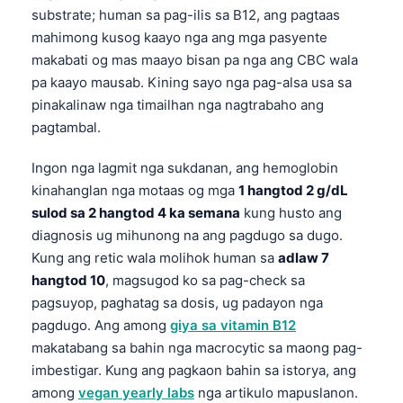
日本語
substrate; human sa pag-ilis sa B12, ang pagtaas
mahimong kusog kaayo nga ang mga pasyente
Eesti
makabati og mas maayo bisan pa nga ang CBC wala
Azərbaycan dili
pa kaayo mausab. Kining sayo nga pag-alsa usa sa
Bosanski
pinakalinaw nga timailhan nga nagtrabaho ang
pagtambal.
Svenska
Српски језик
Ingon nga lagmit nga sukdanan, ang hemoglobin
Íslenska
kinahanglan nga motaas og mga
1 hangtod 2 g/dL
sulod sa 2 hangtod 4 ka semana
kung husto ang
Հայերեն
diagnosis ug mihunong na ang pagdugo sa dugo.
Bahasa Indonesia
Kung ang retic wala molihok human sa
adlaw 7
हिन्दी
hangtod 10
, magsugod ko sa pag-check sa
pagsuyop, paghatag sa dosis, ug padayon nga
Nederlands
pagdugo. Ang among
giya sa vitamin B12
Dansk
makatabang sa bahin nga macrocytic sa maong pag-
Български
imbestigar. Kung ang pagkaon bahin sa istorya, ang
among
vegan yearly labs
nga artikulo mapuslanon.
فارسی