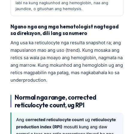
labi na kung nagkunhod ang hemoglobin, naa ang
jaundice, o gituohan ang hemolysis.
Ngano nga ang mga hematologist nagtagad
sa direksyon, dili lang sa numero
Ang usa ka reticulocyte nga resulta snapshot ra; ang
mapuslanon mao ang uso (trend). Kung mosaka ang
retics sa wala pa moayo ang hemoglobin, nagmata na
ang marrow. Kung mokunhod ang hemoglobin ug ang
retics magpabilin nga patag, mas nagkabahala ko sa
underproduction.
Normal nga range, corrected
reticulocyte count, ug RPI
Ang
corrected reticulocyte count
ug
reticulocyte
production index (RPI)
mosulti kung ang daw
normal o taas nga retic percentage tinuod ba nga