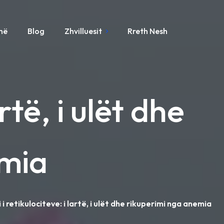
ynë
Blog
Zhvilluesit
Rreth Nesh
rtë, i ulët dhe
emia
i retikulociteve: i lartë, i ulët dhe rikuperimi nga anemia