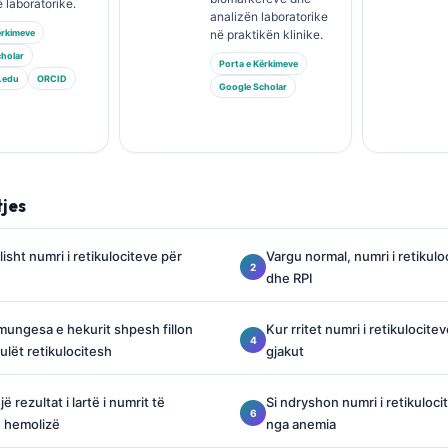
 laboratorike.
analizën laboratorike
ërkimeve
në praktikën klinike.
holar
Porta e Kërkimeve
.edu
ORCID
Google Scholar
tjes
isht numri i retikulociteve për
Vargu normal, numri i retikuloc
dhe RPI
ungesa e hekurit shpesh fillon
Kur rritet numri i retikulocit
ulët retikulocitesh
gjakut
 rezultat i lartë i numrit të
Si ndryshon numri i retikuloci
ë hemolizë
nga anemia