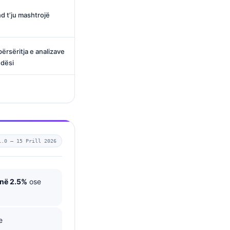
d t’ju mashtrojë
ërsëritja e analizave
ndësi
1.0 —
15 Prill 2026
 në 2.5%
ose
e