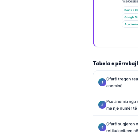
Gàidhlig
mjekësisë
Euskara
Porta e K
Google Sc
Македонски јазик
Academia
Latviešu valoda
Galego
অসমীয়া
සිංහල
Tabela e përmbaj
سنڌي
Çfarë tregon real
پښتو
aneminë
Pse anemia nga m
Slovenčina
me një numër të 
Hrvatski
Suomi
Çfarë sugjeron një
retikulociteve n
Қазақ тілі