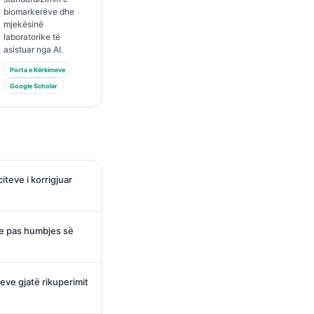
biomarkerëve dhe
mjekësinë
laboratorike të
asistuar nga AI.
Porta e Kërkimeve
Google Scholar
iteve i korrigjuar
eve pas humbjes së
teve gjatë rikuperimit