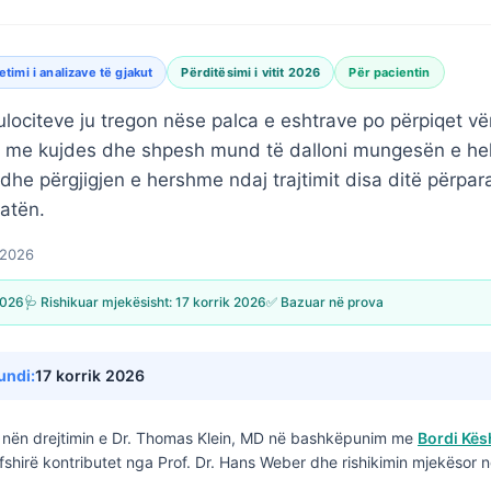
etimi i analizave të gjakut
Përditësimi i vitit 2026
Për pacientin
kulociteve ju tregon nëse palca e eshtrave po përpiqet vër
i me kujdes dhe shpesh mund të dalloni mungesën e hek
dhe përgjigjen e hershme ndaj trajtimit disa ditë përpara
uatën.
l 2026
 2026
🩺 Rishikuar mjekësisht:
17 korrik 2026
✅ Bazuar në prova
undi:
17 korrik 2026
nën drejtimin e
Dr. Thomas Klein, MD
në bashkëpunim me
Bordi Kës
fshirë kontributet nga Prof. Dr. Hans Weber dhe rishikimin mjekësor n