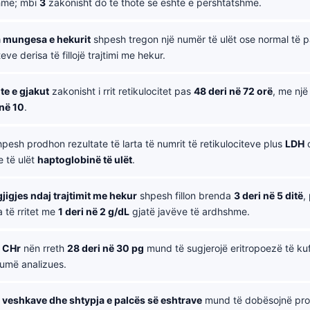
hme; mbi
3
zakonisht do të thotë se është e përshtatshme.
 mungesa e hekurit
shpesh tregon një numër të ulët ose normal të
teve derisa të fillojë trajtimi me hekur.
e e gjakut
zakonisht i rrit retikulocitet pas
48 deri në 72 orë
, me një
 në 10
.
pesh prodhon rezultate të larta të numrit të retikulociteve plus
LDH
 të ulët
haptoglobinë të ulët
.
rgjigjes ndaj trajtimit me hekur
shpesh fillon brenda
3 deri në 5 ditë
,
 të rritet me
1 deri në 2 g/dL
gjatë javëve të ardhshme.
 CHr
nën rreth
28 deri në 30 pg
mund të sugjerojë eritropoezë të ku
humë analizues.
veshkave dhe shtypja e palcës së eshtrave
mund të dobësojnë pro