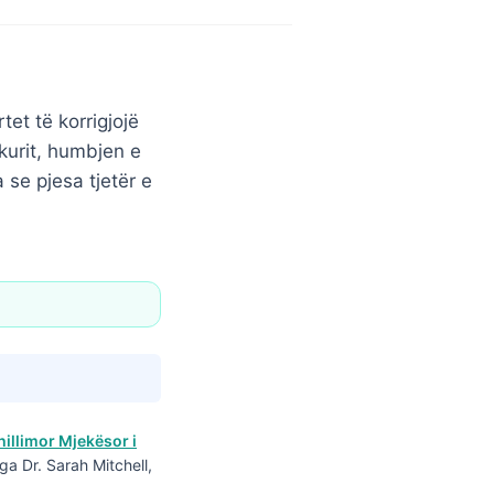
tet të korrigjojë
urit, humbjen e
 se pjesa tjetër e
hillimor Mjekësor i
ga Dr. Sarah Mitchell,