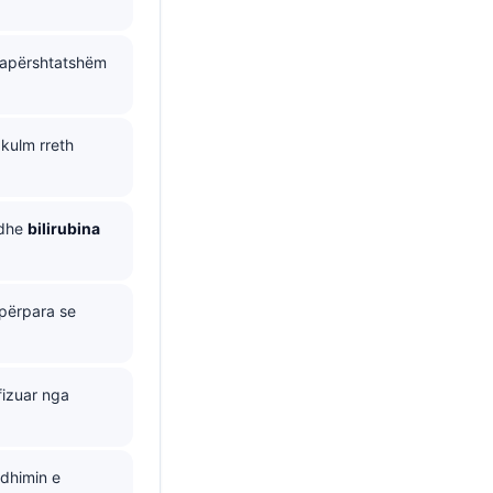
 papërshtatshëm
 kulm rreth
dhe
bilirubina
 përpara se
fizuar nga
dhimin e