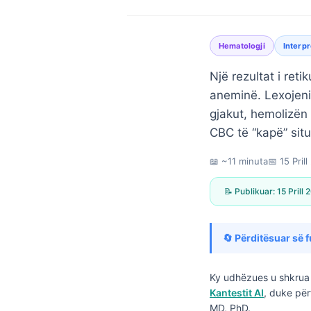
Hematologji
Interpr
Një rezultat i reti
aneminë. Lexojen
gjakut, hemolizën 
CBC të “kapë” sit
📖 ~11 minuta
📅
15 Pril
📝 Publikuar:
15 Prill
🔄 Përditësuar së f
Ky udhëzues u shkrua 
Norsk bokmål
Kantestit AI
, duke për
Ślōnskŏ gŏdka
MD, PhD.