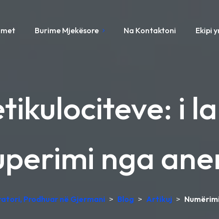
imet
Burime Mjekësore
Na Kontaktoni
Ekipi 
ikulociteve: i la
uperimi nga an
oratori, Prodhuar në Gjermani
>
Blog
>
Artikuj
>
Numërimi 