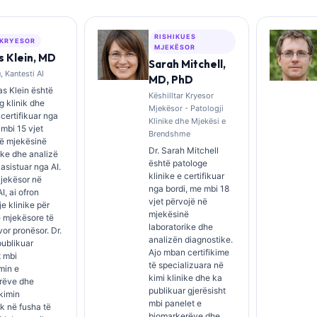
RISHIKUES
 KRYESOR
MJEKËSOR
 Klein, MD
Sarah Mitchell,
 Kantesti AI
MD, PhD
s Klein është
Këshilltar Kryesor
 klinik dhe
Mjekësor - Patologji
i certifikuar nga
Klinike dhe Mjekësi e
 mbi 15 vjet
Brendshme
në mjekësinë
Dr. Sarah Mitchell
ike dhe analizë
është patologe
 asistuar nga AI.
klinike e certifikuar
Mjekësor në
nga bordi, me mbi 18
I, ai ofron
vjet përvojë në
e klinike për
mjekësinë
 mjekësore të
laboratorike dhe
rvor pronësor. Dr.
analizën diagnostike.
publikuar
Ajo mban certifikime
t mbi
të specializuara në
imin e
kimi klinike dhe ka
rëve dhe
publikuar gjerësisht
kimin
mbi panelet e
ik në fusha të
biomarkerëve dhe