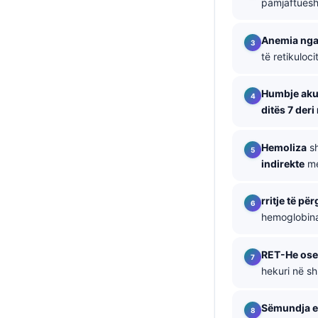
pamjaftues
தமிழ்
Anemia nga
తెలుగు
të retikuloci
मराठी
اردو
Humbje akut
ditës 7 deri
বাংলা
Magyar
Hemoliza
sh
Slovenščina
indirekte
me
한국어
rritje të pë
Polski
hemoglobina
Lietuvių kalba
RET-He ose
Русский
hekuri në s
ქართული
Čeština
Sëmundja e 