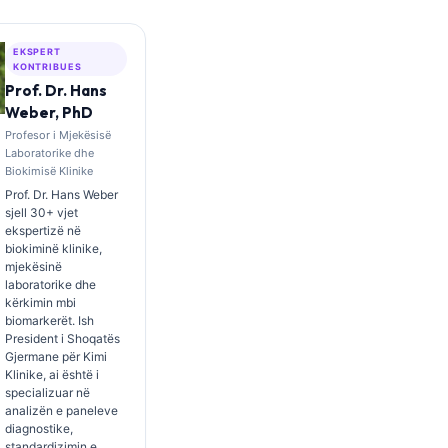
EKSPERT
KONTRIBUES
Prof. Dr. Hans
Weber, PhD
Profesor i Mjekësisë
Laboratorike dhe
Biokimisë Klinike
Prof. Dr. Hans Weber
sjell 30+ vjet
ekspertizë në
biokiminë klinike,
mjekësinë
laboratorike dhe
kërkimin mbi
biomarkerët. Ish
President i Shoqatës
Gjermane për Kimi
Klinike, ai është i
specializuar në
analizën e paneleve
diagnostike,
standardizimin e