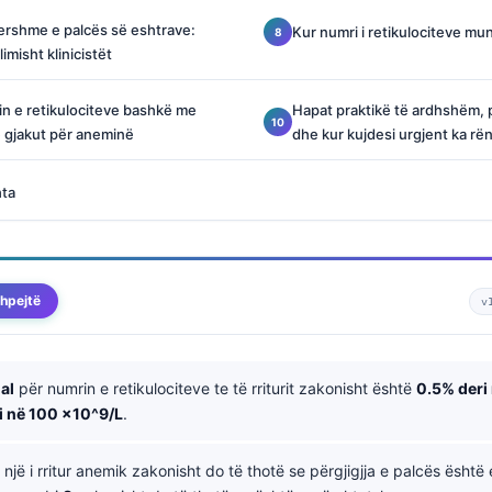
hershme e palcës së eshtrave:
Kur numri i retikulociteve mun
limisht klinicistët
rin e retikulociteve bashkë me
Hapat praktikë të ardhshëm, p
të gjakut për aneminë
dhe kur kujdesi urgjent ka rë
hta
hpejtë
v
al
për numrin e retikulociteve te të rriturit zakonisht është
0.5% deri
i në 100 ×10^9/L
.
 një i rritur anemik zakonisht do të thotë se përgjigjja e palcës është 