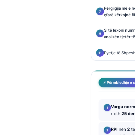
Català
Përgjigjja më e 
O‘zbekcha
çfarë kërkojnë fil
Українська
Si të lexoni num
አማርኛ
analizën tjetër 
Kiswahili
Pyetje të Shpes
ភាសាខ្មែរ
ဗမာစာ
ไทย
⚡ Përmbledhje e s
Tagalog
Tiếng Việt
Bahasa Melayu
Vargu norm
rreth
25 der
മലയാളം
ಕನ್ನಡ
RPI
nën
2
te
ગુજરાતી