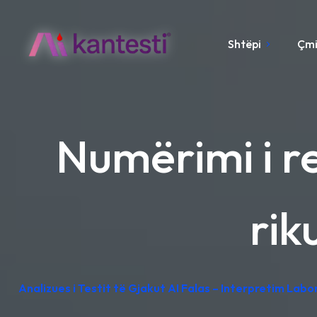
Shtëpi
Çm
Numërimi i ret
rik
Analizues i Testit të Gjakut AI Falas – Interpretim Lab