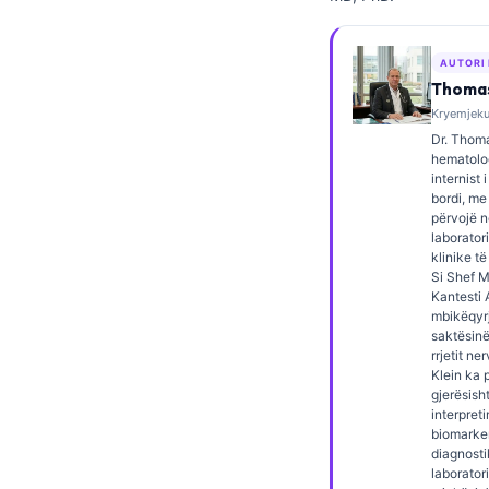
Frysk
Esperanto
AUTORI
Thomas
Беларуская мова
Kryemjeku,
Татар теле
Dr. Thoma
hematolog
Кыргызча
internist 
bordi, me
ئۇيغۇرچە
përvojë 
Cebuano
laborator
klinike të
Basa Jawa
Si Shef 
Kantesti A
ພາສາລາວ
mbikëqyrj
saktësinë
Монгол
rrjetit ne
Klein ka 
Afrikaans
gjerësish
interpret
العربية المغربية
biomarke
Occitan
diagnosti
laborator