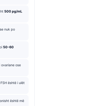
sht
500 pg/mL
se nuk po
bi
50-60
 ovariane ose
FSH është i ulët
onisht është më