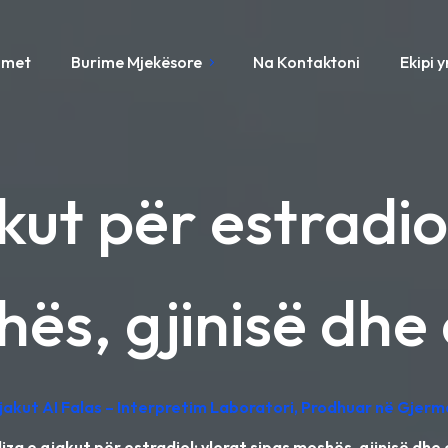
imet
Burime Mjekësore
Na Kontaktoni
Ekipi 
kut për estradiol
ës, gjinisë dhe c
Gjakut AI Falas – Interpretim Laboratori, Prodhuar në Gjerm
iza e gjakut për estradiol: vlerat sipas moshës, gjinisë dhe c