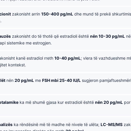
cionit
zakonisht arrin
150-400 pg/mL
dhe mund të prekë shkurtimi
.
auzës
zakonisht do të thotë që estradioli është
nën 10-30 pg/mL
në
api sistemike me estrogjen.
konisht kanë estradiol rreth
10-40 pg/mL
; vlera të vazhdueshme m
itet kontekst.
lët
nën
20 pg/mL
me
FSH mbi 25-40 IU/L
sugjeron pamjaftueshmëri
.
otalamike
ka më shumë gjasa kur estradioli është
nën 20 pg/mL
por 
alizës
ka rëndësinë më të madhe në nivele të ulëta;
LC-MS/MS
zak