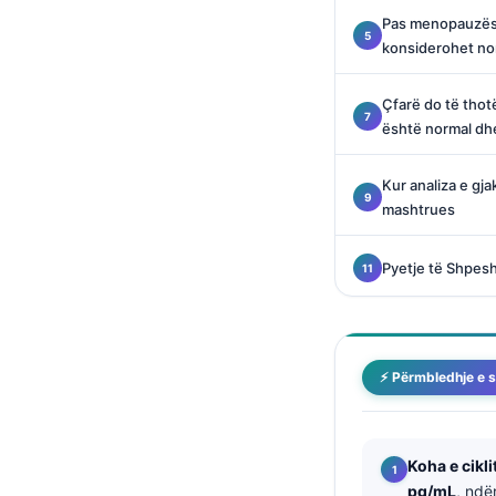
Català
Pas menopauzës 
konsiderohet no
O‘zbekcha
Українська
Çfarë do të thotë 
አማርኛ
është normal dhe
Kiswahili
Kur analiza e gja
ភាសាខ្មែរ
mashtrues
ဗမာစာ
Pyetje të Shpes
ไทย
Tagalog
Tiếng Việt
⚡ Përmbledhje e s
Bahasa Melayu
മലയാളം
ಕನ್ನಡ
Koha e cikli
pg/mL
, ndër
ગુજરાતી