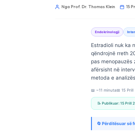
Nga Prof. Dr. Thomas Klein
15 P
Endokrinologji
Inte
Estradioli nuk ka 
qëndrojnë rreth 2
pas menopauzës za
afërsisht në inte
metoda e analizës
📖 ~11 minuta
📅
15 Pril
📝 Publikuar:
15 Prill
Norsk bokmål
🔄 Përditësuar së f
Ślōnskŏ gŏdka