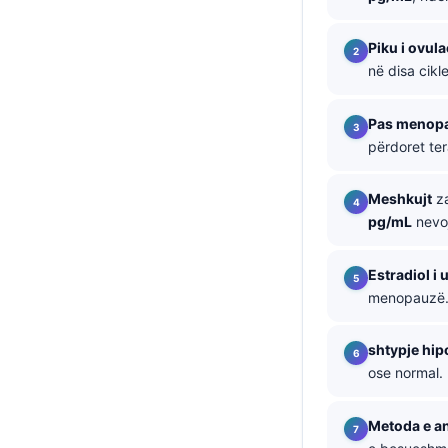
தமிழ்
Piku i ovula
తెలుగు
në disa cikle
मराठी
Pas menop
اردو
përdoret ter
বাংলা
Magyar
Meshkujt
za
pg/mL
nevoj
Slovenščina
한국어
Estradiol i u
Polski
menopauzë
Lietuvių kalba
shtypje hip
Русский
ose normal.
ქართული
Čeština
Metoda e an