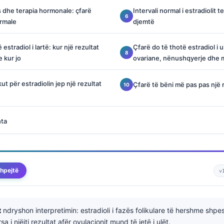
dhe terapia hormonale: çfarë
Intervali normal i estradiolit 
rmale
djemtë
estradiol i lartë: kur një rezultat
Çfarë do të thotë estradiol i 
 kur jo
ovariane, nënushqyerje dhe
kut për estradiolin jep një rezultat
Çfarë të bëni më pas pas një re
hta
hpejtë
v
t
ndryshon interpretimin: estradioli i fazës folikulare të hershme shp
sa i njëjti rezultat afër ovulacionit mund të jetë i ulët.