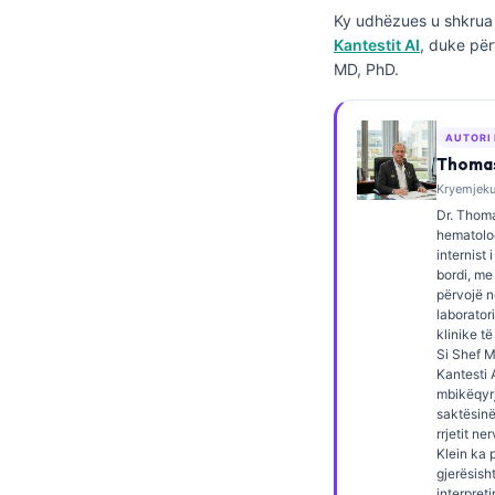
Ky udhëzues u shkrua 
Frysk
Kantestit AI
, duke për
Esperanto
MD, PhD.
Беларуская мова
Татар теле
AUTORI
Thomas
Кыргызча
Kryemjeku,
ئۇيغۇرچە
Dr. Thoma
hematolog
Cebuano
internist 
bordi, me
Basa Jawa
përvojë 
ພາສາລາວ
laborator
klinike të
Монгол
Si Shef 
Kantesti A
Afrikaans
mbikëqyrj
saktësinë
العربية المغربية
rrjetit ne
Klein ka 
Occitan
gjerësish
interpret