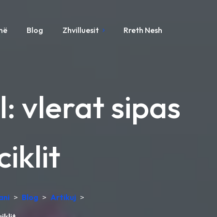
ynë
Blog
Zhvilluesit
Rreth Nesh
: vlerat sipas
iklit
ani
>
Blog
>
Artikuj
>
iklit