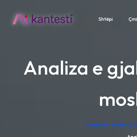
Shtëpi
Çm
Analiza e gja
mosh
Analizues i Testit të 
Anal