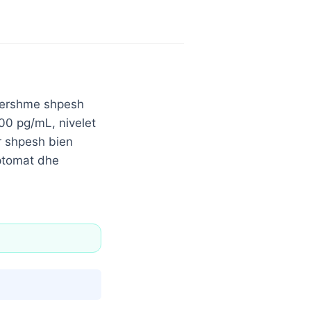
ë hershme shpesh
00 pg/mL, nivelet
r shpesh bien
mptomat dhe