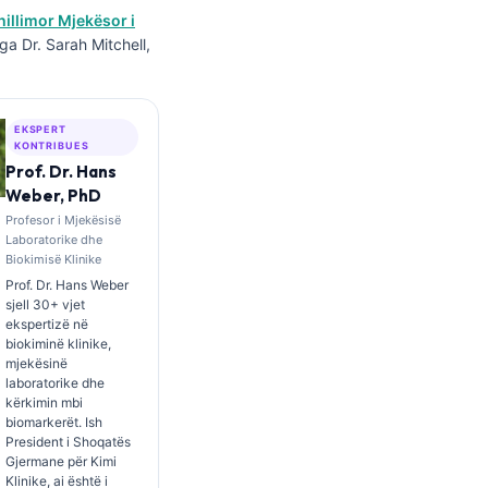
hillimor Mjekësor i
ga Dr. Sarah Mitchell,
EKSPERT
KONTRIBUES
Prof. Dr. Hans
Weber, PhD
Profesor i Mjekësisë
Laboratorike dhe
Biokimisë Klinike
Prof. Dr. Hans Weber
sjell 30+ vjet
ekspertizë në
biokiminë klinike,
mjekësinë
laboratorike dhe
kërkimin mbi
biomarkerët. Ish
President i Shoqatës
Gjermane për Kimi
Klinike, ai është i