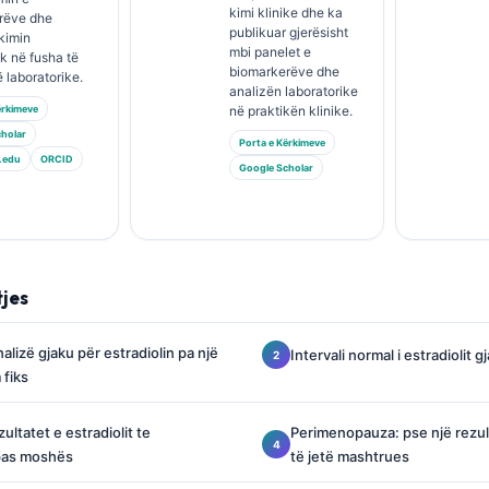
kimi klinike dhe ka
rëve dhe
publikuar gjerësisht
kimin
mbi panelet e
ik në fusha të
biomarkerëve dhe
 laboratorike.
analizën laboratorike
ërkimeve
në praktikën klinike.
holar
Porta e Kërkimeve
.edu
ORCID
Google Scholar
tjes
nalizë gjaku për estradiolin pa një
Intervali normal i estradiolit g
 fiks
ultatet e estradiolit te
Perimenopauza: pse një rezult
pas moshës
të jetë mashtrues