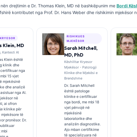
nën drejtimin e
Dr. Thomas Klein, MD
në bashkëpunim me
Bordi Kës
fshirë kontributet nga Prof. Dr. Hans Weber dhe rishikimin mjekësor n
RISHIKUES
 KRYESOR
MJEKËSOR
 Klein, MD
Sarah Mitchell,
 Kantesti AI
MD, PhD
s Klein është
Këshilltar Kryesor
 klinik dhe
Mjekësor - Patologji
i certifikuar nga
Klinike dhe Mjekësi e
 mbi 15 vjet
Brendshme
në mjekësinë
Dr. Sarah Mitchell
ike dhe analizë
është patologe
 asistuar nga AI.
klinike e certifikuar
Mjekësor në
nga bordi, me mbi 18
I, ai ofron
vjet përvojë në
e klinike për
mjekësinë
 mjekësore të
laboratorike dhe
rvor pronësor. Dr.
analizën diagnostike.
publikuar
Ajo mban certifikime
t mbi
të specializuara në
imin e