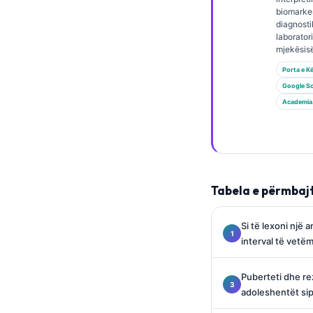
Gàidhlig
biomarke
Euskara
diagnosti
laborator
Македонски јазик
mjekësisë
Latviešu valoda
Porta e K
Google Sc
Galego
Academia
অসমীয়া
සිංහල
سنڌي
پښتو
Tabela e përmbaj
Si të lexoni një a
Slovenčina
interval të vetëm
Hrvatski
Puberteti dhe rez
Suomi
adoleshentët si
Қазақ тілі