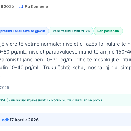
rill 2026
Pa Komente
rpretimi i analizave të gjakut
Përditësimi i vitit 2026
Për pacientin
një vlerë të vetme normale: nivelet e fazës folikulare t
0-80 pg/mL, nivelet paraovuluese mund të arrijnë 150-4
konisht janë nën 10-30 pg/mL dhe te meshkujt e rritu
rvalin 10-40 pg/mL. Truku është koha, mosha, gjinia, si
.
l 2026
 2026
🩺 Rishikuar mjekësisht:
17 korrik 2026
✅ Bazuar në prova
undi:
17 korrik 2026