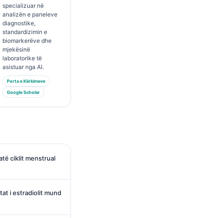
specializuar në
analizën e paneleve
diagnostike,
standardizimin e
biomarkerëve dhe
mjekësinë
laboratorike të
asistuar nga AI.
Porta e Kërkimeve
Google Scholar
jatë ciklit menstrual
at i estradiolit mund