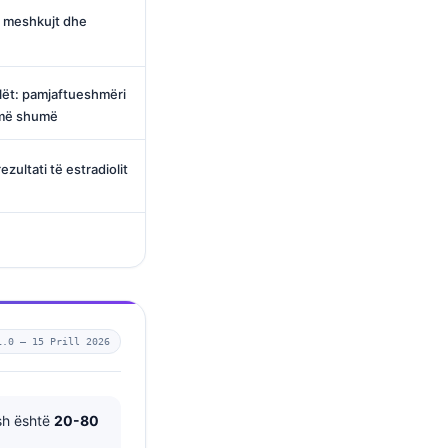
te meshkujt dhe
ulët: pamjaftueshmëri
 më shumë
zultati të estradiolit
1.0 —
15 Prill 2026
esh është
20-80