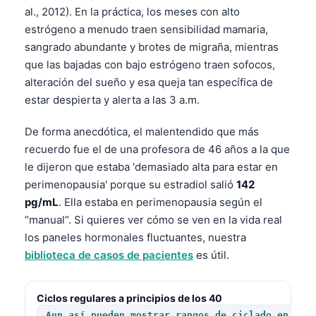
al., 2012). En la práctica, los meses con alto
estrógeno a menudo traen sensibilidad mamaria,
sangrado abundante y brotes de migraña, mientras
que las bajadas con bajo estrógeno traen sofocos,
alteración del sueño y esa queja tan específica de
estar despierta y alerta a las 3 a.m.
De forma anecdótica, el malentendido que más
recuerdo fue el de una profesora de 46 años a la que
le dijeron que estaba 'demasiado alta para estar en
perimenopausia' porque su estradiol salió
142
pg/mL
. Ella estaba en perimenopausia según el
“manual”. Si quieres ver cómo se ven en la vida real
los paneles hormonales fluctuantes, nuestra
biblioteca de casos de pacientes
es útil.
Norsk bokmål
Ciclos regulares a principios de los 40
Ślōnskŏ gŏdka
Aun así pueden mostrar rangos de ciclado en adu