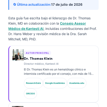
🔄 Última actualización:
17 de julio de 2026
Esta guía fue escrita bajo el liderazgo de
Dr. Thomas
Klein, MD
en colaboración con la
Consejo Asesor
Médico de Kantesti AI
, incluidas contribuciones del Prof.
Dr. Hans Weber y revisión médica de la Dra. Sarah
Mitchell, MD, PhD.
AUTOR PRINCIPAL
Dr. Thomas Klein
Director médico, Kantesti AI
El Dr. Thomas Klein es un hematólogo clínico e
internista certificado por el consejo, con más de 15
años de experiencia en medicina de laboratorio y
análisis clínico asistido por IA. Como Director Médico
ResearchGate
Google Académico
Academia.edu
(Chief Medical Officer) en Kantesti AI, proporciona
supervisión clínica sobre la exactitud médica de la
ORCIDO
red neuronal propietaria. El Dr. Klein ha publicado
ampliamente sobre la interpretación de
biomarcadores y los diagnósticos de laboratorio en