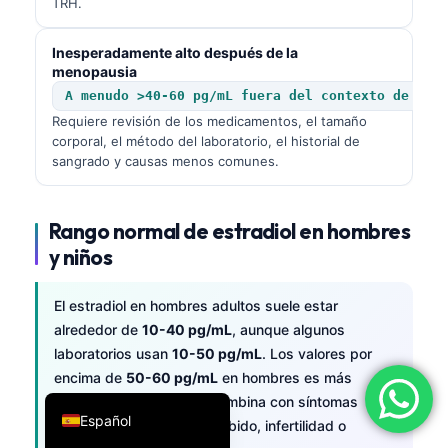
TRH.
فارسی
Inesperadamente alto después de la
简体中文
menopausia
Română
A menudo >40-60 pg/mL fuera del contexto de una
Requiere revisión de los medicamentos, el tamaño
Türkçe
corporal, el método del laboratorio, el historial de
Ελληνικά
sangrado y causas menos comunes.
Português
Italiano
Rango normal de estradiol en hombres
y niños
עִבְרִית
Français
El estradiol en hombres adultos suele estar
العربية
alrededor de
10-40 pg/mL
, aunque algunos
laboratorios usan
10-50 pg/mL
. Los valores por
Deutsch
encima de
50-60 pg/mL
en hombres es más
English
significativo cuando se combina con síntomas
Español
como ginecomastia, baja libido, infertilidad o