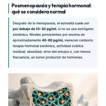
Gàidhlig
Posmenopausia y terapia hormonal:
Euskara
qué se considera normal
Македонски јазик
Después de la menopausia, el estradiol suele ser
Latviešu valoda
por debajo de 10-30 pg/mL
si no se usa estrógeno
Galego
sistémico. Niveles persistentes por encima de
অসমীয়া
aproximadamente
40-60 pg/mL
merecen contexto:
terapia hormonal sistémica, actividad ovárica
සිංහල
residual, obesidad, error del ensayo o, con menos
سنڌي
frecuencia, un tumor productor de hormonas.
پښتو
Slovenčina
Hrvatski
Suomi
Қазақ тілі