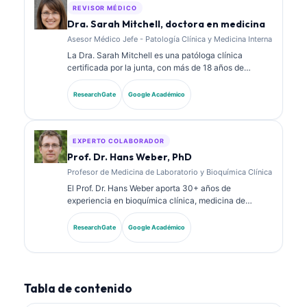
temas de medicina de laboratorio.
REVISOR MÉDICO
Dra. Sarah Mitchell, doctora en medicina
Asesor Médico Jefe - Patología Clínica y Medicina Interna
La Dra. Sarah Mitchell es una patóloga clínica
certificada por la junta, con más de 18 años de
experiencia en medicina de laboratorio y análisis
diagnósticos. Tiene certificaciones de especialidad
ResearchGate
Google Académico
en química clínica y ha publicado extensamente
sobre paneles de biomarcadores y análisis de
laboratorio en la práctica clínica.
EXPERTO COLABORADOR
Prof. Dr. Hans Weber, PhD
Profesor de Medicina de Laboratorio y Bioquímica Clínica
El Prof. Dr. Hans Weber aporta 30+ años de
experiencia en bioquímica clínica, medicina de
laboratorio e investigación de biomarcadores. Ex
presidente de la Sociedad Alemana de Química
ResearchGate
Google Académico
Clínica, se especializa en análisis de paneles
diagnósticos, estandarización de biomarcadores y
medicina de laboratorio asistida por IA.
Tabla de contenido