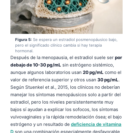
Català
O‘zbekcha
Українська
አማርኛ
Figura 5:
Se espera un estradiol posmenopáusico bajo,
Kiswahili
pero el significado clínico cambia si hay terapia
hormonal.
ភាសាខ្មែរ
Después de la menopausia, el estradiol suele ser
por
ဗမာစာ
debajo de 10-30 pg/mL
sin estrógeno sistémico,
aunque algunos laboratorios usan
20 pg/mL
como el
ไทย
valor de referencia superior y otros usan
30 pg/mL
.
Tagalog
Según Stuenkel et al., 2015, los clínicos no deberían
Tiếng Việt
manejar los síntomas menopáusicos solo a partir del
estradiol, pero los niveles persistentemente muy
Bahasa Melayu
bajos sí ayudan a explicar los sofocos, los síntomas
മലയാളം
vulvovaginales y la rápida remodelación ósea; el bajo
ಕನ್ನಡ
estrógeno y un resultado de
deficiencia de vitamina
D
son una combinación especialmente desfavorable
ગુજરાતી