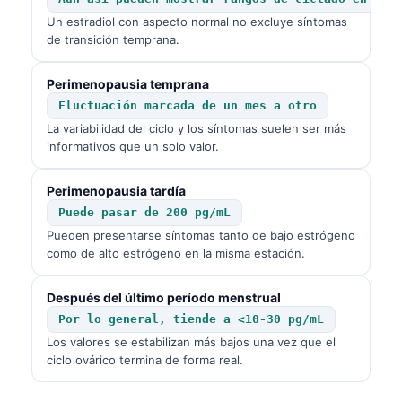
Frysk
Un estradiol con aspecto normal no excluye síntomas
de transición temprana.
Esperanto
Беларуская мова
Perimenopausia temprana
Fluctuación marcada de un mes a otro
Татар теле
La variabilidad del ciclo y los síntomas suelen ser más
Кыргызча
informativos que un solo valor.
ئۇيغۇرچە
Perimenopausia tardía
Cebuano
Puede pasar de 200 pg/mL
Basa Jawa
Pueden presentarse síntomas tanto de bajo estrógeno
como de alto estrógeno en la misma estación.
ພາສາລາວ
Монгол
Después del último período menstrual
Afrikaans
Por lo general, tiende a <10-30 pg/mL
Los valores se estabilizan más bajos una vez que el
العربية المغربية
ciclo ovárico termina de forma real.
Occitan