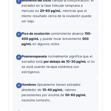
Momento del ciclo
cambia la interpretación: el
estradiol en la fase folicular temprana a
menudo es
20-80 pg/mL
, mientras que el
mismo resultado cerca de la ovulación puede
ser bajo.
Pico de ovulación
comúnmente alcanza
150-
400 pg/mL
y puede tocar brevemente
500
pg/mL
en algunos ciclos.
Posmenopausia
normalmente significa que el
estradiol está
por debajo de 10-30 pg/mL
si no
se está usando terapia sistémica con
estrógenos.
Hombres
típicamente tienen estradiol
alrededor de
10-40 pg/mL
; valores
persistentes por encima de
50-60 pg/mL
necesita contexto.