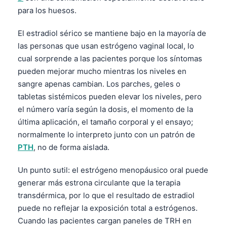
para los huesos.
தமிழ்
తెలుగు
El estradiol sérico se mantiene bajo en la mayoría de
las personas que usan estrógeno vaginal local, lo
मराठी
cual sorprende a las pacientes porque los síntomas
اردو
pueden mejorar mucho mientras los niveles en
বাংলা
sangre apenas cambian. Los parches, geles o
tabletas sistémicos pueden elevar los niveles, pero
Shqip
el número varía según la dosis, el momento de la
Magyar
última aplicación, el tamaño corporal y el ensayo;
Slovenščina
normalmente lo interpreto junto con un patrón de
PTH
, no de forma aislada.
한국어
Polski
Un punto sutil: el estrógeno menopáusico oral puede
Lietuvių kalba
generar más estrona circulante que la terapia
transdérmica, por lo que el resultado de estradiol
Русский
puede no reflejar la exposición total a estrógenos.
ქართული
Cuando las pacientes cargan paneles de TRH en