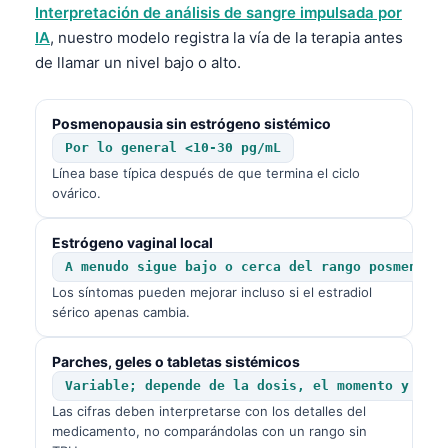
Čeština
Interpretación de análisis de sangre impulsada por
IA
, nuestro modelo registra la vía de la terapia antes
日本語
de llamar un nivel bajo o alto.
Eesti
Azərbaycan dili
Posmenopausia sin estrógeno sistémico
Bosanski
Por lo general <10-30 pg/mL
Línea base típica después de que termina el ciclo
Svenska
ovárico.
Српски језик
Íslenska
Estrógeno vaginal local
A menudo sigue bajo o cerca del rango posmenopá
Հայերեն
Los síntomas pueden mejorar incluso si el estradiol
Bahasa Indonesia
sérico apenas cambia.
हिन्दी
Parches, geles o tabletas sistémicos
Nederlands
Variable; depende de la dosis, el momento y la 
Dansk
Las cifras deben interpretarse con los detalles del
medicamento, no comparándolas con un rango sin
Български