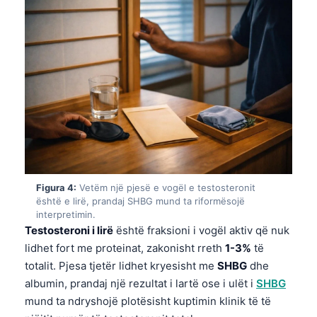
Figura 4:
Vetëm një pjesë e vogël e testosteronit
është e lirë, prandaj SHBG mund ta riformësojë
interpretimin.
Testosteroni i lirë
është fraksioni i vogël aktiv që nuk
lidhet fort me proteinat, zakonisht rreth
1-3%
të
totalit. Pjesa tjetër lidhet kryesisht me
SHBG
dhe
albumin, prandaj një rezultat i lartë ose i ulët i
SHBG
mund ta ndryshojë plotësisht kuptimin klinik të të