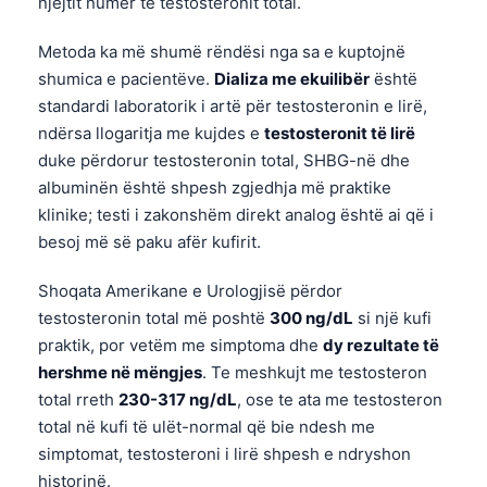
njëjtit numër të testosteronit total.
Metoda ka më shumë rëndësi nga sa e kuptojnë
shumica e pacientëve.
Dializa me ekuilibër
është
standardi laboratorik i artë për testosteronin e lirë,
ndërsa llogaritja me kujdes e
testosteronit të lirë
duke përdorur testosteronin total, SHBG-në dhe
albuminën është shpesh zgjedhja më praktike
klinike; testi i zakonshëm direkt analog është ai që i
besoj më së paku afër kufirit.
Shoqata Amerikane e Urologjisë përdor
testosteronin total më poshtë
300 ng/dL
si një kufi
praktik, por vetëm me simptoma dhe
dy rezultate të
hershme në mëngjes
. Te meshkujt me testosteron
total rreth
230-317 ng/dL
, ose te ata me testosteron
total në kufi të ulët-normal që bie ndesh me
simptomat, testosteroni i lirë shpesh e ndryshon
historinë.