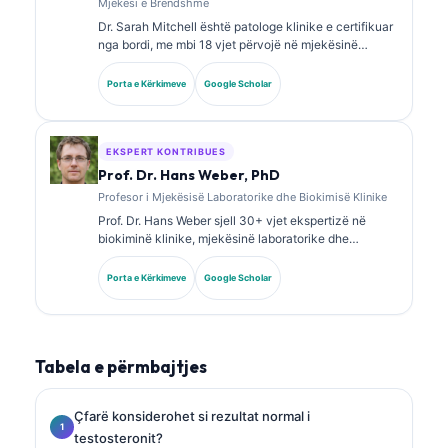
Mjekësi e Brendshme
Dr. Sarah Mitchell është patologe klinike e certifikuar
nga bordi, me mbi 18 vjet përvojë në mjekësinë
laboratorike dhe analizën diagnostike. Ajo mban
certifikime të specializuara në kimi klinike dhe ka
Porta e Kërkimeve
Google Scholar
publikuar gjerësisht mbi panelet e biomarkerëve dhe
analizën laboratorike në praktikën klinike.
EKSPERT KONTRIBUES
Prof. Dr. Hans Weber, PhD
Profesor i Mjekësisë Laboratorike dhe Biokimisë Klinike
Prof. Dr. Hans Weber sjell 30+ vjet ekspertizë në
biokiminë klinike, mjekësinë laboratorike dhe
kërkimin mbi biomarkerët. Ish President i Shoqatës
Gjermane për Kimi Klinike, ai është i specializuar në
Porta e Kërkimeve
Google Scholar
analizën e paneleve diagnostike, standardizimin e
biomarkerëve dhe mjekësinë laboratorike të asistuar
nga AI.
Tabela e përmbajtjes
Çfarë konsiderohet si rezultat normal i
testosteronit?