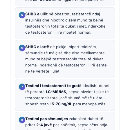
SHBG e ulët
në obezitet, rezistencë ndaj
insulinës dhe hipotiroidizëm mund ta bëjnë
testosteronin total të duket i ulët, ndërkohë
që testosteroni i lirë mbetet normal.
SHBG e lartë
në plakje, hipertiroidizëm,
sëmundje të mëlçisë dhe disa medikamente
mund ta bëjnë testosteronin total të duket
normal, ndërkohë që testosteroni i lirë është
në të vërtetë i ulët.
Testimi i testosteronit te gratë
idealisht duhet
të përdorë
LC-MS/MS
, sepse nivelet tipike të
testosteronit total janë shumë më të ulëta—
shpesh rreth
15-70 ng/dL
para menopauzës.
Testimi pas sëmundjes
zakonisht duhet të
pritet
2-4 javë
pas shërimit, sepse sëmundja