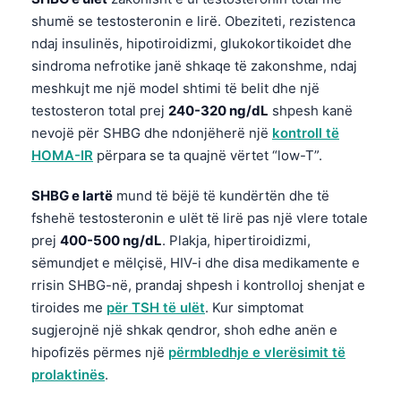
shumë se testosteronin e lirë. Obeziteti, rezistenca
ndaj insulinës, hipotiroidizmi, glukokortikoidet dhe
sindroma nefrotike janë shkaqe të zakonshme, ndaj
meshkujt me një model shtimi të belit dhe një
testosteron total prej
240-320 ng/dL
shpesh kanë
nevojë për SHBG dhe ndonjëherë një
kontroll të
HOMA-IR
përpara se ta quajnë vërtet “low-T”.
SHBG e lartë
mund të bëjë të kundërtën dhe të
fshehë testosteronin e ulët të lirë pas një vlere totale
prej
400-500 ng/dL
. Plakja, hipertiroidizmi,
sëmundjet e mëlçisë, HIV-i dhe disa medikamente e
rrisin SHBG-në, prandaj shpesh i kontrolloj shenjat e
tiroides me
për TSH të ulët
. Kur simptomat
sugjerojnë një shkak qendror, shoh edhe anën e
hipofizës përmes një
përmbledhje e vlerësimit të
prolaktinës
.