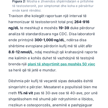
Figura 2:
Mosha e zhvendos shpërndarjen e pritshme
të testosteronit, por simptomat dhe koha e përsëritur
ende kanë rëndësi.
Travison dhe kolegët raportuan një interval të
harmonizuar të testosteronit total prej
264-916
ng/dL
te meshkujt e moshës
19-39
duke përdorur
analiza të standardizuara nga CDC. Disa laboratorë
ende printojnë
300-1,000 ng/dL
, ndërsa disa
shërbime evropiane përdorin kufij më të ulët afër
8.6-12 nmol/L
, ndaj meshkujt që krahasojnë raporte
me kalimin e kohës duhet të vazhdojnë të testojnë
brenda një
plani të shqyrtimit pas moshës 50 vjeç
sa herë që të jetë e mundur.
Dëshmia për kufij të veçantë sipas dekadës është
sinqerisht e përzier. Mesataret e popullsisë bien me
rreth
1% në vit
pas të 30-ave ose të 40-ave, por unë
shqetësohem më shumë për ndryshimin e libidos,
rrezikun e osteoporozës, aneminë e pashpjeguar