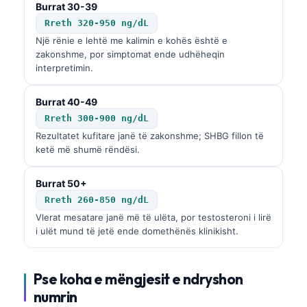
Burrat 30-39
Rreth 320-950 ng/dL
Një rënie e lehtë me kalimin e kohës është e
zakonshme, por simptomat ende udhëheqin
interpretimin.
Burrat 40-49
Rreth 300-900 ng/dL
Rezultatet kufitare janë të zakonshme; SHBG fillon të
ketë më shumë rëndësi.
Burrat 50+
Rreth 260-850 ng/dL
Vlerat mesatare janë më të ulëta, por testosteroni i lirë
i ulët mund të jetë ende domethënës klinikisht.
Pse koha e mëngjesit e ndryshon
numrin