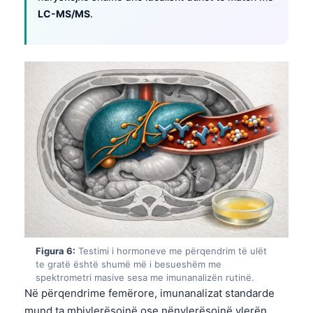
LC-MS/MS
.
Frysk
Esperanto
Беларуская мова
Татар теле
Кыргызча
ئۇيغۇرچە
Cebuano
Basa Jawa
ພາສາລາວ
Монгол
Afrikaans
Figura 6:
Testimi i hormoneve me përqendrim të ulët
te gratë është shumë më i besueshëm me
العربية المغربية
spektrometri masive sesa me imunanalizën rutinë.
Occitan
Në përqendrime femërore, imunanalizat standarde
mund ta mbivlerësojnë ose nënvlerësojnë vlerën