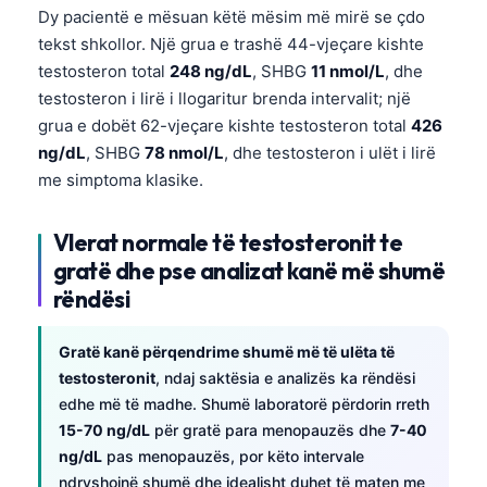
Dy pacientë e mësuan këtë mësim më mirë se çdo
tekst shkollor. Një grua e trashë 44-vjeçare kishte
testosteron total
248 ng/dL
, SHBG
11 nmol/L
, dhe
testosteron i lirë i llogaritur brenda intervalit; një
grua e dobët 62-vjeçare kishte testosteron total
426
ng/dL
, SHBG
78 nmol/L
, dhe testosteron i ulët i lirë
me simptoma klasike.
Vlerat normale të testosteronit te
gratë dhe pse analizat kanë më shumë
rëndësi
Gratë kanë përqendrime shumë më të ulëta të
testosteronit
, ndaj saktësia e analizës ka rëndësi
edhe më të madhe. Shumë laboratorë përdorin rreth
15-70 ng/dL
për gratë para menopauzës dhe
7-40
Norsk bokmål
ng/dL
pas menopauzës, por këto intervale
Ślōnskŏ gŏdka
ndryshojnë shumë dhe idealisht duhet të maten me