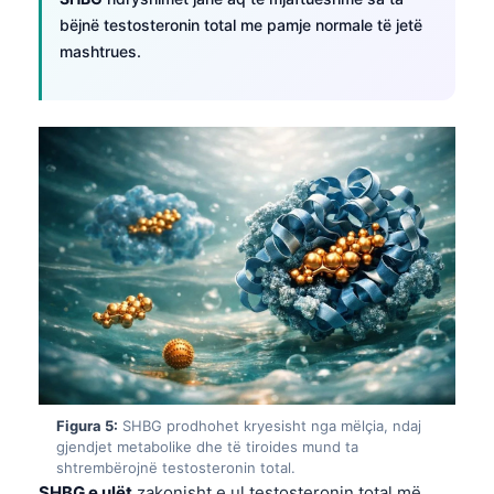
bëjnë testosteronin total me pamje normale të jetë
mashtrues.
Figura 5:
SHBG prodhohet kryesisht nga mëlçia, ndaj
gjendjet metabolike dhe të tiroides mund ta
shtrembërojnë testosteronin total.
SHBG e ulët
zakonisht e ul testosteronin total më