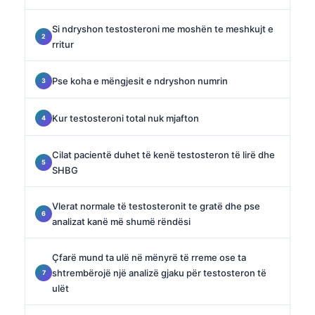
Si ndryshon testosteroni me moshën te meshkujt e
rritur
Pse koha e mëngjesit e ndryshon numrin
Kur testosteroni total nuk mjafton
Cilat pacientë duhet të kenë testosteron të lirë dhe
SHBG
Vlerat normale të testosteronit te gratë dhe pse
analizat kanë më shumë rëndësi
Çfarë mund ta ulë në mënyrë të rreme ose ta
shtrembërojë një analizë gjaku për testosteron të
ulët