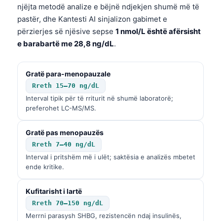
njëjta metodë analize e bëjnë ndjekjen shumë më të
Català
pastër, dhe Kantesti AI sinjalizon gabimet e
O‘zbekcha
përzierjes së njësive sepse
1 nmol/L është afërsisht
Українська
e barabartë me 28,8 ng/dL
.
አማርኛ
Kiswahili
Gratë para-menopauzale
Rreth 15–70 ng/dL
ភាសាខ្មែរ
Interval tipik për të rriturit në shumë laboratorë;
ဗမာစာ
preferohet LC-MS/MS.
ไทย
Gratë pas menopauzës
Tagalog
Rreth 7–40 ng/dL
Tiếng Việt
Interval i pritshëm më i ulët; saktësia e analizës mbetet
ende kritike.
Bahasa Melayu
മലയാളം
Kufitarisht i lartë
ಕನ್ನಡ
Rreth 70–150 ng/dL
Merrni parasysh SHBG, rezistencën ndaj insulinës,
ગુજરાતી