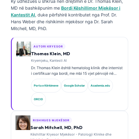
Ky udhëzues u shkrua nën drejtimin e
Dr. Thomas Klein,
MD
në bashkëpunim me
Bordi Këshillimor Mjekësor i
Kantestit AI
, duke përfshirë kontributet nga Prof. Dr.
Hans Weber dhe rishikimin mjekësor nga Dr. Sarah
Mitchell, MD, PhD.
AUTORI KRYESOR
Thomas Klein, MD
Kryemjeku, Kantesti AI
Dr. Thomas Klein është hematolog klinik dhe internist
i certifikuar nga bordi, me mbi 15 vjet përvojë në
mjekësinë laboratorike dhe analizë klinike të asistuar
nga AI. Si Shef Mjekësor në Kantesti AI, ai ofron
Porta e Kërkimeve
Google Scholar
Academia.edu
mbikëqyrje klinike për saktësinë mjekësore të rrjetit
nervor pronësor. Dr. Klein ka publikuar gjerësisht mbi
ORCID
interpretimin e biomarkerëve dhe diagnostikimin
laboratorik në fusha të mjekësisë laboratorike.
RISHIKUES MJEKËSOR
Sarah Mitchell, MD, PhD
Këshilltar Kryesor Mjekësor - Patologji Klinike dhe