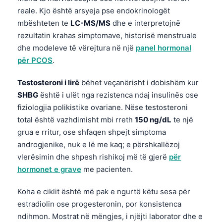
Gàidhlig
reale. Kjo është arsyeja pse endokrinologët
Euskara
mbështeten te
LC-MS/MS
dhe e interpretojnë
Македонски јазик
rezultatin krahas simptomave, historisë menstruale
dhe modeleve të vërejtura në një
panel hormonal
Latviešu valoda
për PCOS
.
Galego
Testosteroni i lirë
bëhet veçanërisht i dobishëm kur
অসমীয়া
SHBG
është i ulët nga rezistenca ndaj insulinës ose
සිංහල
fiziologjia polikistike ovariane. Nëse testosteroni
سنڌي
total është vazhdimisht mbi rreth
150 ng/dL
te një
پښتو
grua e rritur, ose shfaqen shpejt simptoma
androgjenike, nuk e lë me kaq; e përshkallëzoj
vlerësimin dhe shpesh rishikoj më të gjerë
për
Slovenčina
hormonet e grave
me pacienten.
Hrvatski
Koha e ciklit është më pak e ngurtë këtu sesa për
Suomi
estradiolin ose progesteronin, por konsistenca
Қазақ тілі
ndihmon. Mostrat në mëngjes, i njëjti laborator dhe e