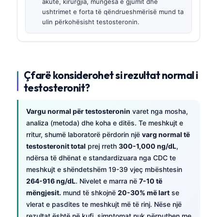
akute, kirurgjia, mungesa e gjumit dhe
ushtrimet e forta të qëndrueshmërisë mund ta
ulin përkohësisht testosteronin.
Çfarë konsiderohet si rezultat normal i
testosteronit?
Vargu normal për testosteronin
varet nga mosha,
analiza (metoda) dhe koha e ditës. Te meshkujt e
rritur, shumë laboratorë përdorin një
varg normal të
testosteronit total
prej rreth
300-1,000 ng/dL
,
ndërsa të dhënat e standardizuara nga CDC te
meshkujt e shëndetshëm 19-39 vjeç mbështesin
264-916 ng/dL
. Nivelet e marra në
7-10 të
mëngjesit.
mund të shkojnë
20-30% më lart
se
vlerat e pasdites te meshkujt më të rinj. Nëse një
rezultat është në kufi, simptomat nuk përputhen me