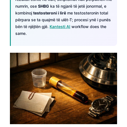
numrin, ose
SHBG
ka të ngjarë të jetë jonormal, e
kombinoj
testosteroni i lirë
me testosteronin total
përpara se ta quajmë të ulët-T; procesi ynë i punës
bën të njëjtën gjë.
Kantesti AI
workflow does the
same.