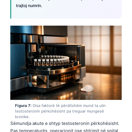
日本語
trajtoj numrin.
Eesti
Azərbaycan dili
Bosanski
Svenska
Српски језик
Íslenska
Հայերեն
Bahasa Indonesia
हिन्दी
Nederlands
Figura 7:
Disa faktorë të përditshëm mund ta ulin
Dansk
testosteronin përkohësisht pa treguar mungesë
kronike.
Български
Sëmundja akute e shtyp testosteronin përkohësisht.
فارسی
Pas temperaturës, operacionit ose shtrimit në spital,