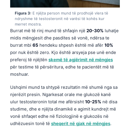
Figura 3:
E njëjta person mund të prodhojë vlera të
ndryshme të testosteronit në varësi të kohës kur
merret mostra.
Burrat më të rinj mund të shfaqin një
20-30%
luhatje
midis mëngjesit dhe pasdites së vonë, ndërsa te
burrat mbi
65
hendeku shpesh është më afër
10%
por nuk është zero. Kjo është arsyeja pse unë ende
preferoj të njëjtën
skemë të agjërimit në mëngjes
për testime të përsëritura, edhe te pacientët më të
moshuar.
Ushqimi mund ta shtypë rezultatin më shumë nga sa
njerëzit presin. Ngarkesat orale me glukozë kanë
ulur testosteronin total me afërsisht
10-25%
në disa
studime, dhe e njëjta dinamikë e agimit kundrejt më
vonë shfaqet edhe në fiziologjinë e glukozës në
udhëzuesin tonë të
sheqerit në gjak në mëngjes
.