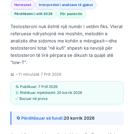
Hormonet
Interpretimi i analizave të gjakut
Përditësimi i vitit 2026
Për pacientin
Testosteroni nuk është një numër i vetëm fiks. Vlerat
referuese ndryshojnë me moshën, metodën e
analizës dhe sidomos me kohën e mëngjesit—dhe
testosteroni total “në kufi” shpesh ka nevojë për
testosteron të lirë përpara se dikush ta quajë atë
“low-T”.
📖 ~11 minuta
📅
7 Prill 2026
📝 Publikuar:
7 Prill 2026
🩺 Rishikuar mjekësisht:
20 korrik 2026
✅ Bazuar në prova
🔄 Përditësuar së fundi:
20 korrik 2026