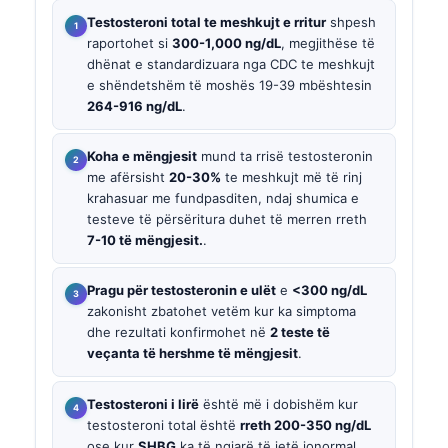
Testosteroni total te meshkujt e rritur
shpesh
raportohet si
300-1,000 ng/dL
, megjithëse të
dhënat e standardizuara nga CDC te meshkujt
e shëndetshëm të moshës 19-39 mbështesin
264-916 ng/dL
.
Koha e mëngjesit
mund ta rrisë testosteronin
me afërsisht
20-30%
te meshkujt më të rinj
krahasuar me fundpasditen, ndaj shumica e
testeve të përsëritura duhet të merren rreth
7-10 të mëngjesit.
.
Pragu për testosteronin e ulët
e
<300 ng/dL
zakonisht zbatohet vetëm kur ka simptoma
dhe rezultati konfirmohet në
2 teste të
veçanta të hershme të mëngjesit
.
Testosteroni i lirë
është më i dobishëm kur
testosteroni total është
rreth 200-350 ng/dL
ose kur
SHBG
ka të ngjarë të jetë jonormal.