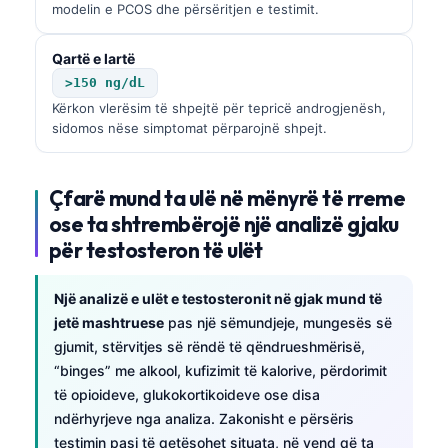
modelin e PCOS dhe përsëritjen e testimit.
தமிழ்
Qartë e lartë
తెలుగు
>150 ng/dL
मराठी
Kërkon vlerësim të shpejtë për tepricë androgjenësh,
اردو
sidomos nëse simptomat përparojnë shpejt.
বাংলা
Çfarë mund ta ulë në mënyrë të rreme
Magyar
ose ta shtrembërojë një analizë gjaku
Slovenščina
për testosteron të ulët
한국어
Polski
Një analizë e ulët e testosteronit në gjak mund të
jetë mashtruese
pas një sëmundjeje, mungesës së
Lietuvių kalba
gjumit, stërvitjes së rëndë të qëndrueshmërisë,
Русский
“binges” me alkool, kufizimit të kalorive, përdorimit
ქართული
të opioideve, glukokortikoideve ose disa
ndërhyrjeve nga analiza. Zakonisht e përsëris
Čeština
testimin pasi të qetësohet situata, në vend që ta