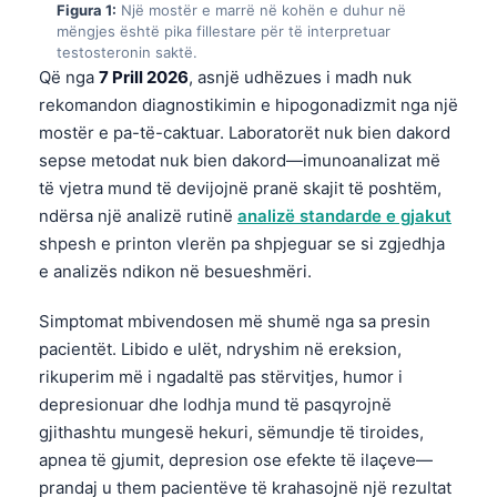
Figura 1:
Një mostër e marrë në kohën e duhur në
mëngjes është pika fillestare për të interpretuar
testosteronin saktë.
Që nga
7 Prill 2026
, asnjë udhëzues i madh nuk
rekomandon diagnostikimin e hipogonadizmit nga një
mostër e pa-të-caktuar. Laboratorët nuk bien dakord
sepse metodat nuk bien dakord—imunoanalizat më
të vjetra mund të devijojnë pranë skajit të poshtëm,
ndërsa një analizë rutinë
analizë standarde e gjakut
shpesh e printon vlerën pa shpjeguar se si zgjedhja
e analizës ndikon në besueshmëri.
Simptomat mbivendosen më shumë nga sa presin
pacientët. Libido e ulët, ndryshim në ereksion,
rikuperim më i ngadaltë pas stërvitjes, humor i
depresionuar dhe lodhja mund të pasqyrojnë
gjithashtu mungesë hekuri, sëmundje të tiroides,
apnea të gjumit, depresion ose efekte të ilaçeve—
prandaj u them pacientëve të krahasojnë një rezultat