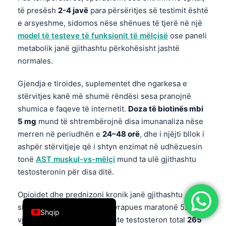
të presësh
2-4 javë
para përsëritjes së testimit është
简体中文
e arsyeshme, sidomos nëse shënues të tjerë në një
Română
model të testeve të funksionit të mëlçisë
ose paneli
Türkçe
metabolik janë gjithashtu përkohësisht jashtë
normales.
Ελληνικά
Português
Gjendja e tiroides, suplementet dhe ngarkesa e
Español
stërvitjes kanë më shumë rëndësi sesa pranojnë
shumica e faqeve të internetit.
Doza të biotinës mbi
Italiano
5 mg
mund të shtrembërojnë disa imunanaliza nëse
עִבְרִית
merren në periudhën e
24–48 orë
, dhe i njëjti bllok i
Français
ashpër stërvitjeje që i shtyn enzimat në udhëzuesin
tonë
AST muskul-vs-mëlçi
mund ta ulë gjithashtu
العربية
testosteronin për disa ditë.
Deutsch
Opioidet dhe prednizoni kronik janë gjithashtu
English
shkaqe të zakonshme. Një vrapues maratonë 52-
Shqip
vjeçar që kam rishikuar kishte testosteron total
265