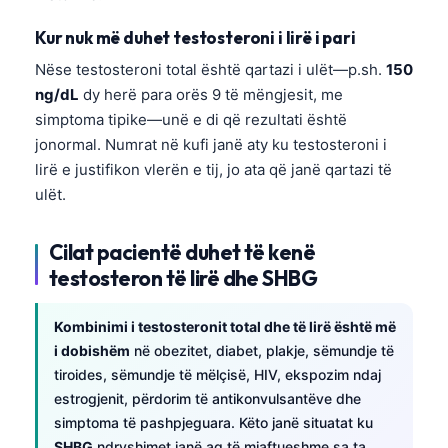
Kur nuk më duhet testosteroni i lirë i pari
Nëse testosteroni total është qartazi i ulët—p.sh.
150
ng/dL
dy herë para orës 9 të mëngjesit, me
simptoma tipike—unë e di që rezultati është
jonormal. Numrat në kufi janë aty ku testosteroni i
lirë e justifikon vlerën e tij, jo ata që janë qartazi të
ulët.
Cilat pacientë duhet të kenë
testosteron të lirë dhe SHBG
Kombinimi i testosteronit total dhe të lirë është më
i dobishëm
në obezitet, diabet, plakje, sëmundje të
tiroides, sëmundje të mëlçisë, HIV, ekspozim ndaj
estrogjenit, përdorim të antikonvulsantëve dhe
simptoma të pashpjeguara. Këto janë situatat ku
SHBG
ndryshimet janë aq të mjaftueshme sa ta