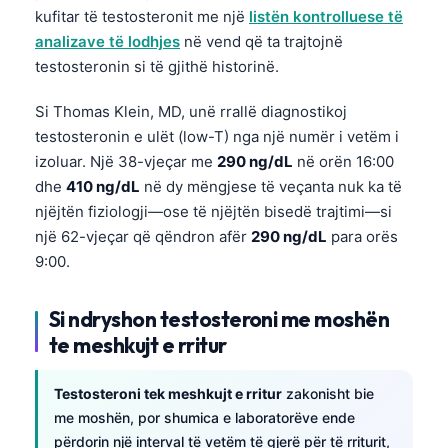
kufitar të testosteronit me një
listën kontrolluese të
analizave të lodhjes
në vend që ta trajtojnë
testosteronin si të gjithë historinë.
Si Thomas Klein, MD, unë rrallë diagnostikoj
testosteronin e ulët (low-T) nga një numër i vetëm i
izoluar. Një 38-vjeçar me
290 ng/dL
në orën 16:00
dhe
410 ng/dL
në dy mëngjese të veçanta nuk ka të
njëjtën fiziologji—ose të njëjtën bisedë trajtimi—si
një 62-vjeçar që qëndron afër
290 ng/dL
para orës
9:00.
Si ndryshon testosteroni me moshën
te meshkujt e rritur
Testosteroni tek meshkujt e rritur
zakonisht bie
me moshën, por shumica e laboratorëve ende
përdorin një interval të vetëm të gjerë për të rriturit,