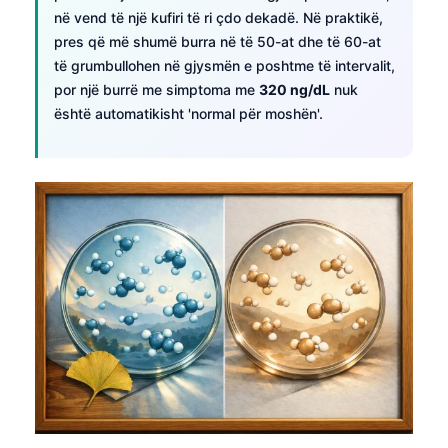
në vend të një kufiri të ri çdo dekadë. Në praktikë,
pres që më shumë burra në të 50-at dhe të 60-at
të grumbullohen në gjysmën e poshtme të intervalit,
por një burrë me simptoma me
320 ng/dL
nuk
është automatikisht 'normal për moshën'.