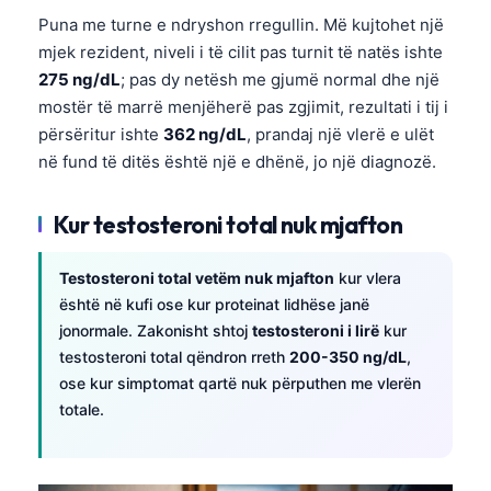
Puna me turne e ndryshon rregullin. Më kujtohet një
mjek rezident, niveli i të cilit pas turnit të natës ishte
275 ng/dL
; pas dy netësh me gjumë normal dhe një
mostër të marrë menjëherë pas zgjimit, rezultati i tij i
përsëritur ishte
362 ng/dL
, prandaj një vlerë e ulët
në fund të ditës është një e dhënë, jo një diagnozë.
Kur testosteroni total nuk mjafton
Testosteroni total vetëm nuk mjafton
kur vlera
është në kufi ose kur proteinat lidhëse janë
jonormale. Zakonisht shtoj
testosteroni i lirë
kur
testosteroni total qëndron rreth
200-350 ng/dL
,
ose kur simptomat qartë nuk përputhen me vlerën
totale.