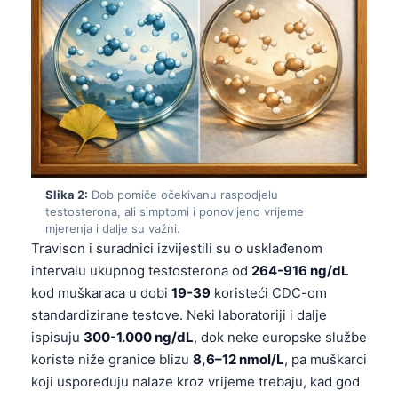
Slika 2:
Dob pomiče očekivanu raspodjelu
testosterona, ali simptomi i ponovljeno vrijeme
mjerenja i dalje su važni.
Travison i suradnici izvijestili su o usklađenom
intervalu ukupnog testosterona od
264-916 ng/dL
kod muškaraca u dobi
19-39
koristeći CDC-om
standardizirane testove. Neki laboratoriji i dalje
ispisuju
300-1.000 ng/dL
, dok neke europske službe
koriste niže granice blizu
8,6–12 nmol/L
, pa muškarci
koji uspoređuju nalaze kroz vrijeme trebaju, kad god