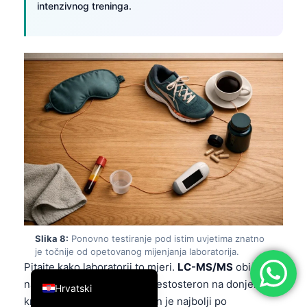
intenzivnog treninga.
简体中文
Română
Türkçe
Ελληνικά
Português
Español
Italiano
עִבְרִית
Français
العربية
Slika 8:
Ponovno testiranje pod istim uvjetima znatno
Deutsch
je točnije od opetovanog mijenjanja laboratorija.
English
Pitajte kako laboratorij to mjeri.
LC-MS/MS
obično je
najbolja metoda za ukupni testosteron na donjem
Hrvatski
kraju, a slobodni testosteron je najbolji po