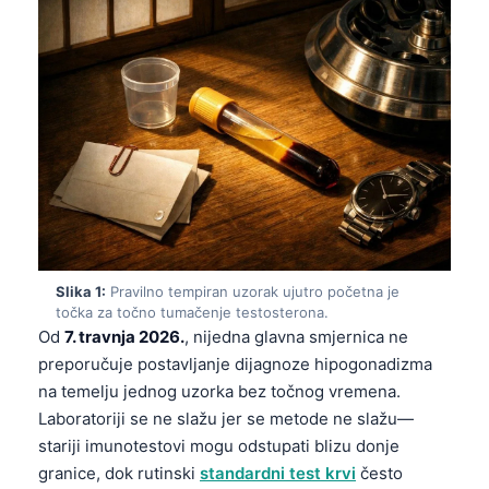
Slika 1:
Pravilno tempiran uzorak ujutro početna je
točka za točno tumačenje testosterona.
Od
7. travnja 2026.
, nijedna glavna smjernica ne
preporučuje postavljanje dijagnoze hipogonadizma
na temelju jednog uzorka bez točnog vremena.
Laboratoriji se ne slažu jer se metode ne slažu—
stariji imunotestovi mogu odstupati blizu donje
granice, dok rutinski
standardni test krvi
često