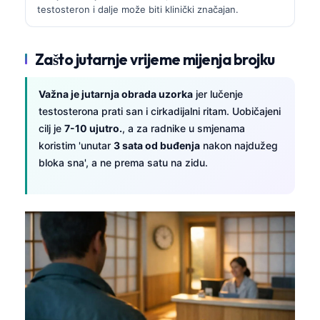
testosteron i dalje može biti klinički značajan.
Zašto jutarnje vrijeme mijenja brojku
Važna je jutarnja obrada uzorka
jer lučenje
testosterona prati san i cirkadijalni ritam. Uobičajeni
cilj je
7-10 ujutro.
, a za radnike u smjenama
koristim 'unutar
3 sata od buđenja
nakon najdužeg
bloka sna', a ne prema satu na zidu.