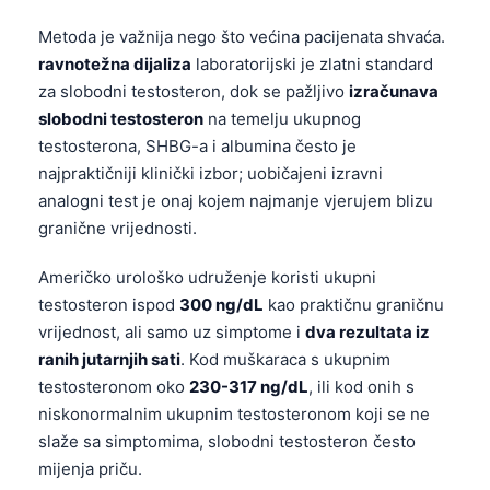
Metoda je važnija nego što većina pacijenata shvaća.
ravnotežna dijaliza
laboratorijski je zlatni standard
za slobodni testosteron, dok se pažljivo
izračunava
slobodni testosteron
na temelju ukupnog
testosterona, SHBG-a i albumina često je
najpraktičniji klinički izbor; uobičajeni izravni
analogni test je onaj kojem najmanje vjerujem blizu
granične vrijednosti.
Američko urološko udruženje koristi ukupni
testosteron ispod
300 ng/dL
kao praktičnu graničnu
vrijednost, ali samo uz simptome i
dva rezultata iz
ranih jutarnjih sati
. Kod muškaraca s ukupnim
testosteronom oko
230-317 ng/dL
, ili kod onih s
niskonormalnim ukupnim testosteronom koji se ne
slaže sa simptomima, slobodni testosteron često
mijenja priču.