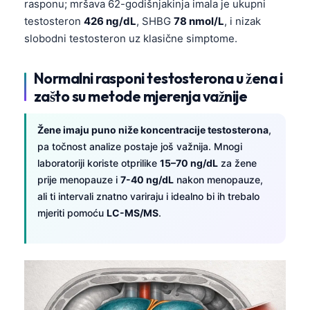
rasponu; mršava 62-godišnjakinja imala je ukupni
testosteron
426 ng/dL
, SHBG
78 nmol/L
, i nizak
slobodni testosteron uz klasične simptome.
Normalni rasponi testosterona u žena i
zašto su metode mjerenja važnije
Žene imaju puno niže koncentracije testosterona
,
pa točnost analize postaje još važnija. Mnogi
laboratoriji koriste otprilike
15–70 ng/dL
za žene
prije menopauze i
7-40 ng/dL
nakon menopauze,
ali ti intervali znatno variraju i idealno bi ih trebalo
mjeriti pomoću
LC-MS/MS
.