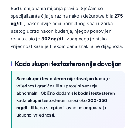
Rad u smjenama mijenja pravilo. Sjećam se
specijalizanta čija je razina nakon dežurstva bila
275
ng/dL
; nakon dvije noći normalnog sna i uzorka
uzetog ubrzo nakon buđenja, njegov ponovljeni
rezultat bio je
362 ng/dL
, zbog čega je niska
vrijednost kasnije tijekom dana znak, a ne dijagnoza.
Kada ukupni testosteron nije dovoljan
Sam ukupni testosteron nije dovoljan
kada je
vrijednost granična ili su proteini vezanja
abnormalni. Obično dodam
slobodni testosteron
kada ukupni testosteron iznosi oko
200-350
ng/dL
, ili kada simptomi jasno ne odgovaraju
ukupnoj vrijednosti.