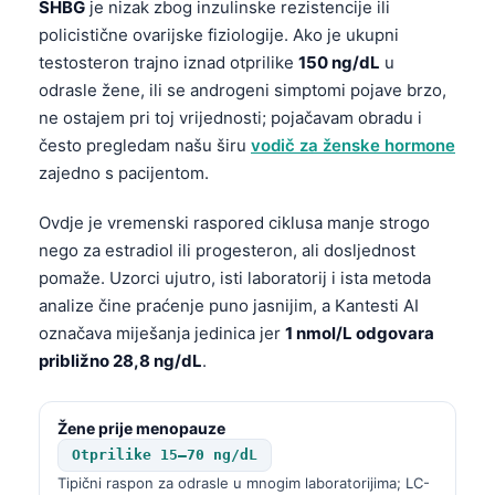
SHBG
je nizak zbog inzulinske rezistencije ili
Frysk
policistične ovarijske fiziologije. Ako je ukupni
Esperanto
testosteron trajno iznad otprilike
150 ng/dL
u
odrasle žene, ili se androgeni simptomi pojave brzo,
Беларуская мова
ne ostajem pri toj vrijednosti; pojačavam obradu i
Татар теле
često pregledam našu širu
vodič za ženske hormone
Кыргызча
zajedno s pacijentom.
ئۇيغۇرچە
Ovdje je vremenski raspored ciklusa manje strogo
Cebuano
nego za estradiol ili progesteron, ali dosljednost
pomaže. Uzorci ujutro, isti laboratorij i ista metoda
Basa Jawa
analize čine praćenje puno jasnijim, a Kantesti AI
ພາສາລາວ
označava miješanja jedinica jer
1 nmol/L odgovara
Монгол
približno 28,8 ng/dL
.
Afrikaans
العربية المغربية
Žene prije menopauze
Otprilike 15–70 ng/dL
Occitan
Tipični raspon za odrasle u mnogim laboratorijima; LC-