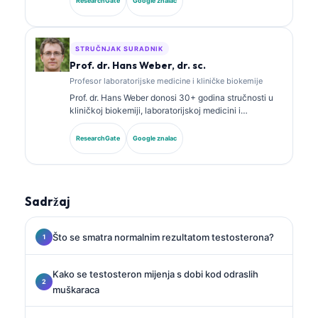
ResearchGate
Google znalac
kliničke kemije te je opsežno objavljivala o panelima
biomarkera i laboratorijskoj analizi u kliničkoj praksi.
STRUČNJAK SURADNIK
Prof. dr. Hans Weber, dr. sc.
Profesor laboratorijske medicine i kliničke biokemije
Prof. dr. Hans Weber donosi 30+ godina stručnosti u
kliničkoj biokemiji, laboratorijskoj medicini i
istraživanju biomarkera. Bivši predsjednik Njemačkog
društva za kliničku kemiju, specijalizirao se za
ResearchGate
Google znalac
analizu dijagnostičkih panela, standardizaciju
biomarkera i laboratorijsku medicinu uz pomoć AI-ja.
Sadržaj
Što se smatra normalnim rezultatom testosterona?
Kako se testosteron mijenja s dobi kod odraslih
muškaraca