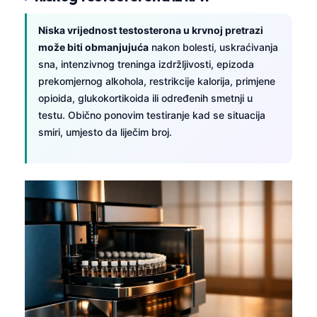
O‘zbekcha
Niska vrijednost testosterona u krvnoj pretrazi
Українська
može biti obmanjujuća
nakon bolesti, uskraćivanja
አማርኛ
sna, intenzivnog treninga izdržljivosti, epizoda
Kiswahili
prekomjernog alkohola, restrikcije kalorija, primjene
opioida, glukokortikoida ili određenih smetnji u
ភាសាខ្មែរ
testu. Obično ponovim testiranje kad se situacija
ဗမာစာ
smiri, umjesto da liječim broj.
ไทย
Tagalog
Tiếng Việt
Bahasa Melayu
മലയാളം
ಕನ್ನಡ
ગુજરાતી
தமிழ்