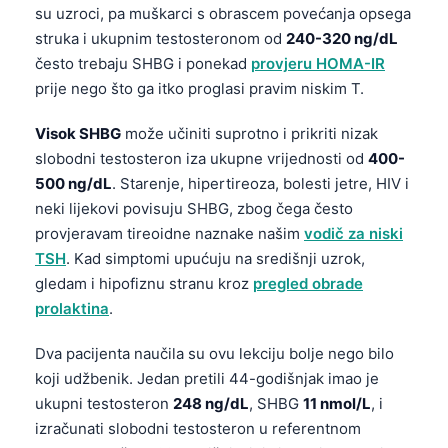
su uzroci, pa muškarci s obrascem povećanja opsega
struka i ukupnim testosteronom od
240-320 ng/dL
često trebaju SHBG i ponekad
provjeru HOMA-IR
prije nego što ga itko proglasi pravim niskim T.
Visok SHBG
može učiniti suprotno i prikriti nizak
slobodni testosteron iza ukupne vrijednosti od
400-
500 ng/dL
. Starenje, hipertireoza, bolesti jetre, HIV i
neki lijekovi povisuju SHBG, zbog čega često
provjeravam tireoidne naznake našim
vodič za niski
TSH
. Kad simptomi upućuju na središnji uzrok,
gledam i hipofiznu stranu kroz
pregled obrade
prolaktina
.
Dva pacijenta naučila su ovu lekciju bolje nego bilo
koji udžbenik. Jedan pretili 44-godišnjak imao je
ukupni testosteron
248 ng/dL
, SHBG
11 nmol/L
, i
izračunati slobodni testosteron u referentnom