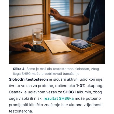
Slika 4:
Samo je mali dio testosterona slobodan, zbog
čega SHBG može preoblikovati tumačenje.
Slobodni testosteron
je sićušni aktivni udio koji nije
čvrsto vezan za proteine, obično oko
1-3%
ukupnog.
Ostatak je uglavnom vezan za
SHBG
i albumin, zbog
čega visoki ili niski
rezultat SHBG-a
može potpuno
promijeniti kliničko značenje iste ukupne vrijednosti
testosterona.