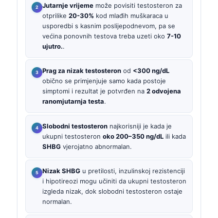
Jutarnje vrijeme
može povisiti testosteron za
otprilike
20-30%
kod mlađih muškaraca u
usporedbi s kasnim poslijepodnevom, pa se
većina ponovnih testova treba uzeti oko
7-10
ujutro.
.
Prag za nizak testosteron
od
<300 ng/dL
obično se primjenjuje samo kada postoje
simptomi i rezultat je potvrđen na
2 odvojena
ranomjutarnja testa
.
Slobodni testosteron
najkorisniji je kada je
ukupni testosteron
oko 200–350 ng/dL
ili kada
SHBG
vjerojatno abnormalan.
Nizak SHBG
u pretilosti, inzulinskoj rezistenciji
i hipotireozi mogu učiniti da ukupni testosteron
izgleda nizak, dok slobodni testosteron ostaje
normalan.