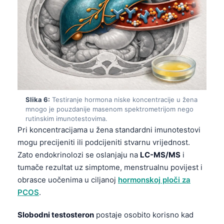
Slika 6:
Testiranje hormona niske koncentracije u žena
mnogo je pouzdanije masenom spektrometrijom nego
rutinskim imunotestovima.
Pri koncentracijama u žena standardni imunotestovi
mogu precijeniti ili podcijeniti stvarnu vrijednost.
Zato endokrinolozi se oslanjaju na
LC-MS/MS
i
tumače rezultat uz simptome, menstrualnu povijest i
obrasce uočenima u ciljanoj
hormonskoj ploči za
PCOS
.
Norsk bokmål
Slobodni testosteron
postaje osobito korisno kad
Ślōnskŏ gŏdka