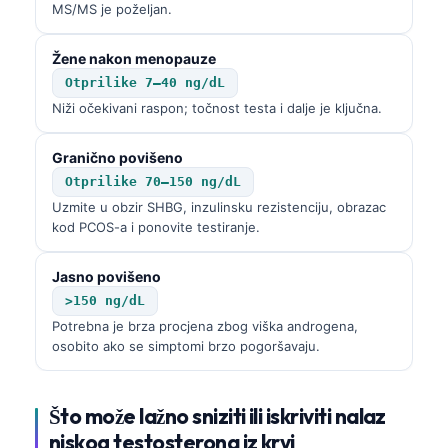
Gàidhlig
MS/MS je poželjan.
Euskara
Žene nakon menopauze
Македонски јазик
Otprilike 7–40 ng/dL
Latviešu valoda
Niži očekivani raspon; točnost testa i dalje je ključna.
Galego
Granično povišeno
অসমীয়া
Otprilike 70–150 ng/dL
සිංහල
Uzmite u obzir SHBG, inzulinsku rezistenciju, obrazac
kod PCOS-a i ponovite testiranje.
سنڌي
پښتو
Jasno povišeno
>150 ng/dL
Potrebna je brza procjena zbog viška androgena,
Slovenčina
osobito ako se simptomi brzo pogoršavaju.
Suomi
Қазақ тілі
Što može lažno sniziti ili iskriviti nalaz
Català
niskog testosterona iz krvi