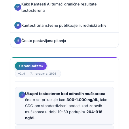
Kako Kantesti AI tumači granične rezultate
testosterona
Kantesti znanstvene publikacije i urednički arhiv
Često postavljana pitanja
⚡ Kratki sažetak
v1.0 —
7. travnja 2026.
Ukupni testosteron kod odraslih muškaraca
često se prikazuje kao
300-1.000 ng/dL
, iako
CDC-om standardizirani podaci kod zdravih
muškaraca u dobi 19-39 podupiru
264-916
ng/dL
.