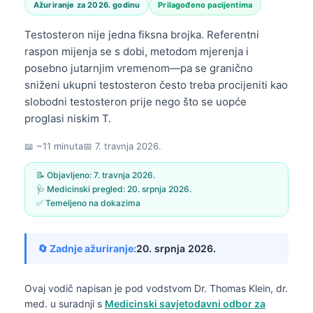
Ažuriranje za 2026. godinu
Prilagođeno pacijentima
Testosteron nije jedna fiksna brojka. Referentni
raspon mijenja se s dobi, metodom mjerenja i
posebno jutarnjim vremenom—pa se granično
sniženi ukupni testosteron često treba procijeniti kao
slobodni testosteron prije nego što se uopće
proglasi niskim T.
📖 ~11 minuta
📅
7. travnja 2026.
📝 Objavljeno:
7. travnja 2026.
🩺 Medicinski pregled:
20. srpnja 2026.
✅ Temeljeno na dokazima
🔄 Zadnje ažuriranje:
20. srpnja 2026.
Ovaj vodič napisan je pod vodstvom
Dr. Thomas Klein, dr.
med.
u suradnji s
Medicinski savjetodavni odbor za