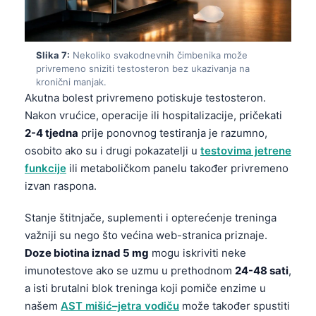
తెలుగు
मराठी
Slika 7:
Nekoliko svakodnevnih čimbenika može
اردو
privremeno sniziti testosteron bez ukazivanja na
kronični manjak.
বাংলা
Akutna bolest privremeno potiskuje testosteron.
Shqip
Nakon vrućice, operacije ili hospitalizacije, pričekati
2-4 tjedna
prije ponovnog testiranja je razumno,
Magyar
osobito ako su i drugi pokazatelji u
testovima jetrene
Slovenščina
funkcije
ili metaboličkom panelu također privremeno
한국어
izvan raspona.
Polski
Stanje štitnjače, suplementi i opterećenje treninga
Lietuvių kalba
važniji su nego što većina web-stranica priznaje.
Doze biotina iznad 5 mg
mogu iskriviti neke
Русский
imunotestove ako se uzmu u prethodnom
24-48 sati
,
ქართული
a isti brutalni blok treninga koji pomiče enzime u
Čeština
našem
AST mišić–jetra vodiču
može također spustiti