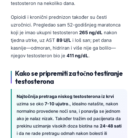
testosteron na nekoliko dana.
日本語
Eesti
Opioidi i kronični prednizon također su česti
Azərbaycan dili
uzročnici. Pregledao sam 52-godišnjeg maratonca
koji je imao ukupni testosteron
265 ng/dL
nakon
Bosanski
tjedna utrke, uz AST
89 U/L
i loš san; pet dana
Svenska
kasnije—odmoran, hidriran i više nije ga bolilo—
Српски језик
njegov testosteron bio je
411 ng/dL
.
Íslenska
Kako se pripremiti za točno testiranje
Հայերեն
testosterona
Bahasa Indonesia
हिन्दी
Najtočnija pretraga niskog testosterona iz krvi
uzima se oko
7-10 ujutro.
, idealno natašte, nakon
Nederlands
normalno provedene noći sna, i ponavlja se jednom
Dansk
ako je nalaz nizak. Također tražim od pacijenata da
Български
prekinu uzimanje visokih doza biotina na
24-48 sati
i da ne rade pretragu odmah nakon bolesti ili
فارسی