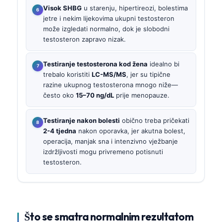
Visok SHBG
u starenju, hipertireozi, bolestima
jetre i nekim lijekovima ukupni testosteron
može izgledati normalno, dok je slobodni
testosteron zapravo nizak.
Testiranje testosterona kod žena
idealno bi
trebalo koristiti
LC-MS/MS
, jer su tipične
razine ukupnog testosterona mnogo niže—
često oko
15–70 ng/dL
prije menopauze.
Testiranje nakon bolesti
obično treba pričekati
2-4 tjedna
nakon oporavka, jer akutna bolest,
operacija, manjak sna i intenzivno vježbanje
izdržljivosti mogu privremeno potisnuti
testosteron.
Što se smatra normalnim rezultatom