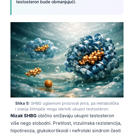
testosteron bude obmanjujući.
Slika 5:
SHBG uglavnom proizvodi jetra, pa metabolička
i stanja štitnjače mogu iskriviti ukupni testosteron.
Nizak SHBG
obično snižavaju ukupni testosteron
više nego slobodni. Pretilost, inzulinska rezistencija,
hipotireoza, glukokortikoidi i nefrotski sindrom česti