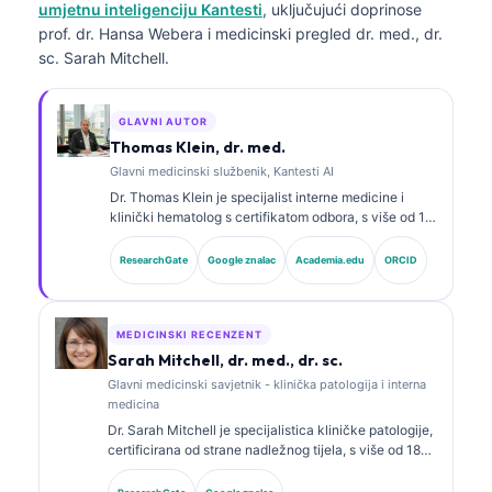
umjetnu inteligenciju Kantesti
, uključujući doprinose
prof. dr. Hansa Webera i medicinski pregled dr. med., dr.
sc. Sarah Mitchell.
GLAVNI AUTOR
Thomas Klein, dr. med.
Glavni medicinski službenik, Kantesti AI
Dr. Thomas Klein je specijalist interne medicine i
klinički hematolog s certifikatom odbora, s više od 15
godina iskustva u laboratorijskoj medicini i kliničkoj
analizi uz pomoć AI-ja. Kao glavni liječnik (Chief
ResearchGate
Google znalac
Academia.edu
ORCID
Medical Officer) u Kantesti AI, pruža klinički nadzor
nad medicinskom točnošću vlasničke neuronske
mreže. Dr. Klein opsežno je objavljivao radove o
tumačenju biomarkera i laboratorijskoj dijagnostici na
MEDICINSKI RECENZENT
temu laboratorijske medicine.
Sarah Mitchell, dr. med., dr. sc.
Glavni medicinski savjetnik - klinička patologija i interna
medicina
Dr. Sarah Mitchell je specijalistica kliničke patologije,
certificirana od strane nadležnog tijela, s više od 18
godina iskustva u laboratorijskoj medicini i
dijagnostičkoj analizi. Ima specijalističke certifikate iz