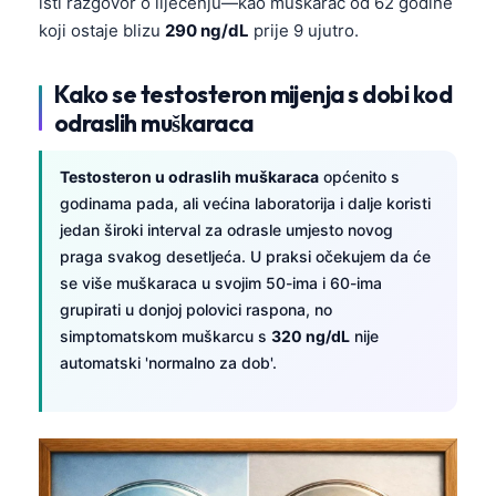
isti razgovor o liječenju—kao muškarac od 62 godine
koji ostaje blizu
290 ng/dL
prije 9 ujutro.
Kako se testosteron mijenja s dobi kod
odraslih muškaraca
Testosteron u odraslih muškaraca
općenito s
godinama pada, ali većina laboratorija i dalje koristi
jedan široki interval za odrasle umjesto novog
praga svakog desetljeća. U praksi očekujem da će
se više muškaraca u svojim 50-ima i 60-ima
grupirati u donjoj polovici raspona, no
simptomatskom muškarcu s
320 ng/dL
nije
automatski 'normalno za dob'.