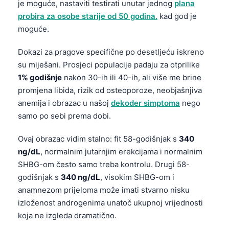
je moguće, nastaviti testirati unutar jednog
plana
probira za osobe starije od 50 godina.
kad god je
moguće.
Dokazi za pragove specifične po desetljeću iskreno
su miješani. Prosjeci populacije padaju za otprilike
1% godišnje
nakon 30-ih ili 40-ih, ali više me brine
promjena libida, rizik od osteoporoze, neobjašnjiva
anemija i obrazac u našoj
dekoder simptoma
nego
samo po sebi prema dobi.
Ovaj obrazac vidim stalno: fit 58-godišnjak s
340
ng/dL
, normalnim jutarnjim erekcijama i normalnim
SHBG-om često samo treba kontrolu. Drugi 58-
godišnjak s
340 ng/dL
, visokim SHBG-om i
anamnezom prijeloma može imati stvarno nisku
izloženost androgenima unatoč ukupnoj vrijednosti
koja ne izgleda dramatično.