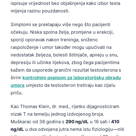
ispisuje vrijednost bez objašnjenja kako izbor testa
mijenja razinu pouzdanosti.
Simptomi se preklapaju više nego što pacijenti
očekuju. Niska spolna želja, promjene u erekciji,
sporiji oporavak nakon treninga, sniženo
raspoloženje i umor također mogu upućivati na
nedostatak željeza, bolesti štitnjače, apneju u snu,
depresiju ili učinke lijekova, zbog čega pacijentima
kažem da usporede granični rezultat testosterona s
širim
kontrolnim popisom za laboratorijsku obradu
umora
umjesto da testosteron tretiraju kao cijelu
priču.
Kao Thomas Klein, dr. med., rijetko dijagnosticiram
nizak T na temelju jednog izdvojenog broja.
Muškarac od 38 godina s
290 ng/dL
u 16 sati i
410
ng/dL
u dva odvojena jutra nema istu fiziologiju—niti