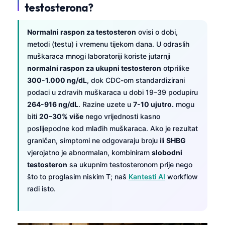
testosterona?
Normalni raspon za testosteron
ovisi o dobi,
metodi (testu) i vremenu tijekom dana. U odraslih
muškaraca mnogi laboratoriji koriste jutarnji
normalni raspon za ukupni testosteron
otprilike
300-1.000 ng/dL
, dok CDC-om standardizirani
podaci u zdravih muškaraca u dobi 19–39 podupiru
264-916 ng/dL
. Razine uzete u
7-10 ujutro.
mogu
biti
20–30% više
nego vrijednosti kasno
poslijepodne kod mlađih muškaraca. Ako je rezultat
graničan, simptomi ne odgovaraju broju ili
SHBG
vjerojatno je abnormalan, kombiniram
slobodni
testosteron
sa ukupnim testosteronom prije nego
što to proglasim niskim T; naš
Kantesti AI
workflow
radi isto.