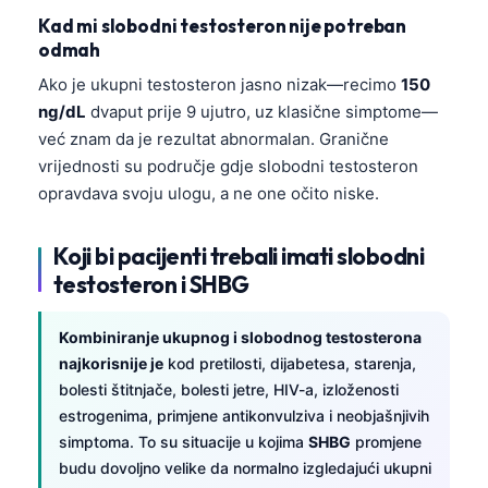
Kad mi slobodni testosteron nije potreban
odmah
Ako je ukupni testosteron jasno nizak—recimo
150
ng/dL
dvaput prije 9 ujutro, uz klasične simptome—
već znam da je rezultat abnormalan. Granične
vrijednosti su područje gdje slobodni testosteron
opravdava svoju ulogu, a ne one očito niske.
Koji bi pacijenti trebali imati slobodni
testosteron i SHBG
Kombiniranje ukupnog i slobodnog testosterona
najkorisnije je
kod pretilosti, dijabetesa, starenja,
bolesti štitnjače, bolesti jetre, HIV-a, izloženosti
estrogenima, primjene antikonvulziva i neobjašnjivih
simptoma. To su situacije u kojima
SHBG
promjene
budu dovoljno velike da normalno izgledajući ukupni