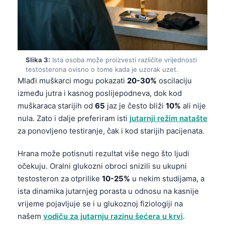
Slika 3:
Ista osoba može proizvesti različite vrijednosti
testosterona ovisno o tome kada je uzorak uzet.
Mlađi muškarci mogu pokazati
20-30%
oscilaciju
između jutra i kasnog poslijepodneva, dok kod
muškaraca starijih od
65
jaz je često bliži
10%
ali nije
nula. Zato i dalje preferiram isti
jutarnji režim natašte
za ponovljeno testiranje, čak i kod starijih pacijenata.
Hrana može potisnuti rezultat više nego što ljudi
očekuju. Oralni glukozni obroci snizili su ukupni
testosteron za otprilike
10-25%
u nekim studijama, a
ista dinamika jutarnjeg porasta u odnosu na kasnije
vrijeme pojavljuje se i u glukoznoj fiziologiji na
našem
vodiču za jutarnju razinu šećera u krvi
.