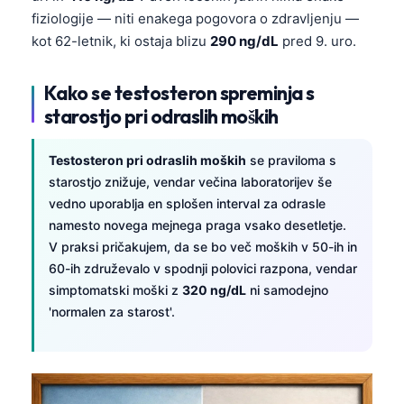
fiziologije — niti enakega pogovora o zdravljenju —
kot 62-letnik, ki ostaja blizu
290 ng/dL
pred 9. uro.
Kako se testosteron spreminja s
starostjo pri odraslih moških
Testosteron pri odraslih moških
se praviloma s
starostjo znižuje, vendar večina laboratorijev še
vedno uporablja en splošen interval za odrasle
namesto novega mejnega praga vsako desetletje.
V praksi pričakujem, da se bo več moških v 50-ih in
60-ih združevalo v spodnji polovici razpona, vendar
simptomatski moški z
320 ng/dL
ni samodejno
'normalen za starost'.