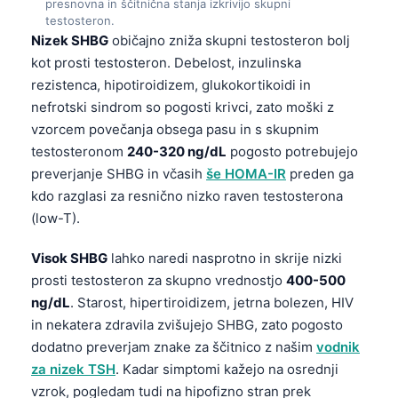
presnovna in ščitnična stanja izkrivijo skupni
testosteron.
Nizek SHBG
običajno zniža skupni testosteron bolj
kot prosti testosteron. Debelost, inzulinska
rezistenca, hipotiroidizem, glukokortikoidi in
nefrotski sindrom so pogosti krivci, zato moški z
vzorcem povečanja obsega pasu in s skupnim
testosteronom
240-320 ng/dL
pogosto potrebujejo
preverjanje SHBG in včasih
še HOMA-IR
preden ga
kdo razglasi za resnično nizko raven testosterona
(low-T).
Visok SHBG
lahko naredi nasprotno in skrije nizki
prosti testosteron za skupno vrednostjo
400-500
ng/dL
. Starost, hipertiroidizem, jetrna bolezen, HIV
in nekatera zdravila zvišujejo SHBG, zato pogosto
dodatno preverjam znake za ščitnico z našim
vodnik
za nizek TSH
. Kadar simptomi kažejo na osrednji
vzrok, pogledam tudi na hipofizno stran prek