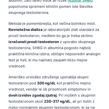
albumin, zato lahko visok ali nizek
rezultat SHBG
popolnoma spremeni klinični pomen iste številke
skupnega testosterona.
Metoda je pomembnejša, kot večina bolnikov misli.
Ravnotežna dializa
je laboratorijski zlati standard za
prosti testosteron, medtem ko ga je treba skrbno
izračunati prosti testosteron
z uporabo skupnega
testosterona, SHBG in albumina pogosto najbolj
praktična klinična izbira; običajni neposredni analogni
test je tisti, ki mu najmanj zaupam blizu mejne
vrednosti.
Ameriško urološko združenje uporablja skupni
testosteron pod
300 ng/dL
kot praktično mejno
vrednost, vendar le ob prisotnosti simptomov in
dveh izvidov zgodaj zjutraj
. Pri moških s skupnim
testosteronom okoli
230-317 ng/dL
, ali pri tistih z
nizko-normalnim skupnim testosteronom, ki se ne