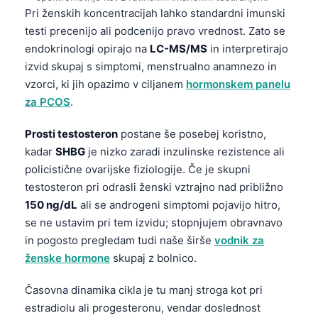
Pri ženskih koncentracijah lahko standardni imunski
Frysk
testi precenijo ali podcenijo pravo vrednost. Zato se
Esperanto
endokrinologi opirajo na
LC-MS/MS
in interpretirajo
Беларуская мова
izvid skupaj s simptomi, menstrualno anamnezo in
vzorci, ki jih opazimo v ciljanem
hormonskem panelu
Татар теле
za PCOS
.
Кыргызча
ئۇيغۇرچە
Prosti testosteron
postane še posebej koristno,
kadar
SHBG
je nizko zaradi inzulinske rezistence ali
Cebuano
policistične ovarijske fiziologije. Če je skupni
Basa Jawa
testosteron pri odrasli ženski vztrajno nad približno
ພາສາລາວ
150 ng/dL
ali se androgeni simptomi pojavijo hitro,
se ne ustavim pri tem izvidu; stopnjujem obravnavo
Монгол
in pogosto pregledam tudi naše širše
vodnik za
Afrikaans
ženske hormone
skupaj z bolnico.
العربية المغربية
Časovna dinamika cikla je tu manj stroga kot pri
Occitan
estradiolu ali progesteronu, vendar doslednost