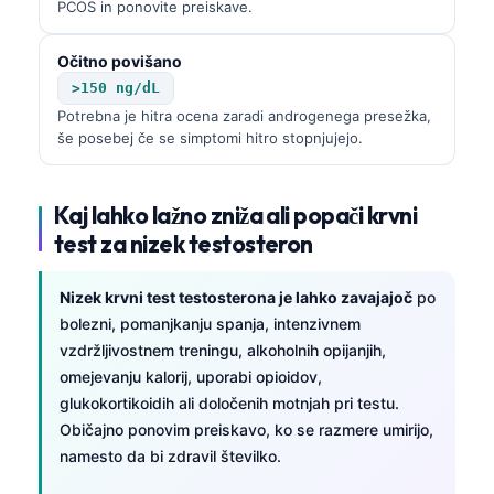
PCOS in ponovite preiskave.
Català
O‘zbekcha
Očitno povišano
>150 ng/dL
Українська
Potrebna je hitra ocena zaradi androgenega presežka,
አማርኛ
še posebej če se simptomi hitro stopnjujejo.
Kiswahili
ភាសាខ្មែរ
Kaj lahko lažno zniža ali popači krvni
ဗမာစာ
test za nizek testosteron
ไทย
Nizek krvni test testosterona je lahko zavajajoč
po
Tagalog
bolezni, pomanjkanju spanja, intenzivnem
Tiếng Việt
vzdržljivostnem treningu, alkoholnih opijanjih,
omejevanju kalorij, uporabi opioidov,
Bahasa Melayu
glukokortikoidih ali določenih motnjah pri testu.
മലയാളം
Običajno ponovim preiskavo, ko se razmere umirijo,
ಕನ್ನಡ
namesto da bi zdravil številko.
ગુજરાતી