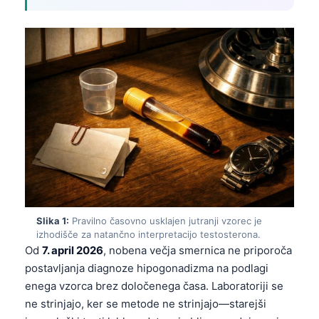
Slika 1:
Pravilno časovno usklajen jutranji vzorec je
izhodišče za natančno interpretacijo testosterona.
Od
7. april 2026
, nobena večja smernica ne priporoča
postavljanja diagnoze hipogonadizma na podlagi
enega vzorca brez določenega časa. Laboratoriji se
ne strinjajo, ker se metode ne strinjajo—starejši