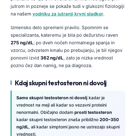
jutrom in pozneje se pokaže tudi v glukozni fiziologiji
na našem
vodniku za jutranji krvni sladkor
.
Izmensko delo spremeni pravilo. Spomnim se
specializanta, kateremu je bila po dežurstvu raven
275 ng/dL
; po dveh nočeh normalnega spanja in
vzorcu, odvzetem kmalu po prebujanju, je bil njegov
ponovni izvid
362 ng/dL
, zato je nizka vrednost
pozno čez dan namig, ne pa diagnoza.
Kdaj skupni testosteron ni dovolj
Samo skupni testosteron ni dovolj
kadar je
vrednost na meji ali kadar so vezavni proteini
nenormalni. Običajno dodam
prosti testosteron
kadar skupni testosteron znaša približno
200–350
ng/dL
, ali kadar simptomi jasno ne ustrezajo skupni
vrednosti.