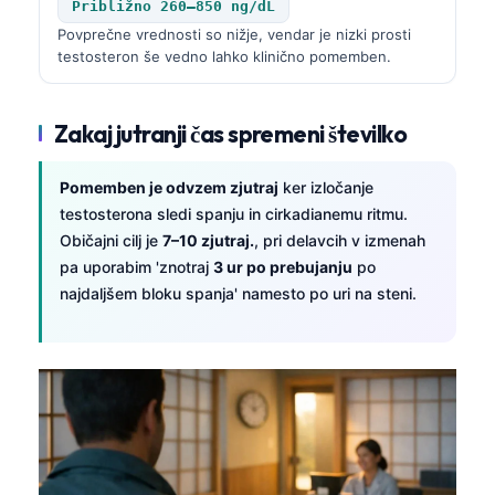
Približno 260–850 ng/dL
Povprečne vrednosti so nižje, vendar je nizki prosti
testosteron še vedno lahko klinično pomemben.
Zakaj jutranji čas spremeni številko
Pomemben je odvzem zjutraj
ker izločanje
testosterona sledi spanju in cirkadianemu ritmu.
Običajni cilj je
7–10 zjutraj.
, pri delavcih v izmenah
pa uporabim 'znotraj
3 ur po prebujanju
po
najdaljšem bloku spanja' namesto po uri na steni.