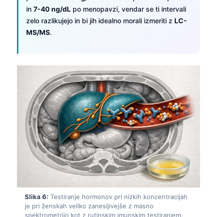
in
7-40 ng/dL
po menopavzi, vendar se ti intervali
zelo razlikujejo in bi jih idealno morali izmeriti z
LC-
MS/MS
.
Norsk bokmål
Slika 6:
Testiranje hormonov pri nizkih koncentracijah
je pri ženskah veliko zanesljivejše z masno
Ślōnskŏ gŏdka
spektrometrijo kot z rutinskim imunskim testiranjem.