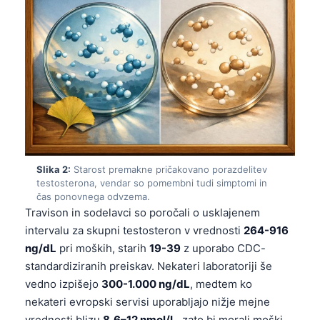
Slika 2:
Starost premakne pričakovano porazdelitev
testosterona, vendar so pomembni tudi simptomi in
čas ponovnega odvzema.
Travison in sodelavci so poročali o usklajenem
intervalu za skupni testosteron v vrednosti
264-916
ng/dL
pri moških, starih
19-39
z uporabo CDC-
standardiziranih preiskav. Nekateri laboratoriji še
vedno izpišejo
300-1.000 ng/dL
, medtem ko
nekateri evropski servisi uporabljajo nižje mejne
vrednosti blizu
8,6–12 nmol/L
, zato bi morali moški,