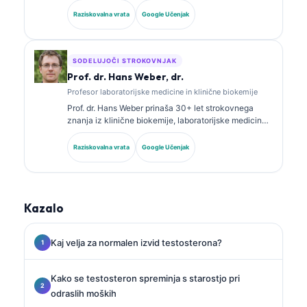
analize. Ima specialna certifikata iz klinične kemije in
Raziskovalna vrata
Google Učenjak
je obsežno objavljala o panelih biomarkerjev in
laboratorijski analizi v klinični praksi.
SODELUJOČI STROKOVNJAK
Prof. dr. Hans Weber, dr.
Profesor laboratorijske medicine in klinične biokemije
Prof. dr. Hans Weber prinaša 30+ let strokovnega
znanja iz klinične biokemije, laboratorijske medicine
in raziskav biomarkerjev. Nekdanji predsednik
Nemškega društva za klinično kemijo se osredotoča
Raziskovalna vrata
Google Učenjak
na analizo diagnostičnih panelov, standardizacijo
biomarkerjev in laboratorijsko medicino s pomočjo AI.
Kazalo
Kaj velja za normalen izvid testosterona?
Kako se testosteron spreminja s starostjo pri
odraslih moških