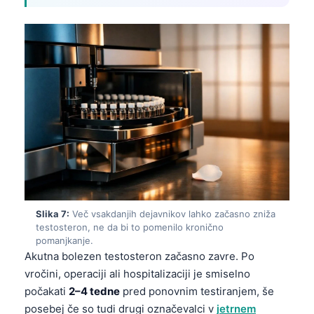
தமிழ்
తెలుగు
मराठी
اردو
বাংলা
Shqip
Magyar
한국어
Polski
Slika 7:
Več vsakdanjih dejavnikov lahko začasno zniža
testosteron, ne da bi to pomenilo kronično
Lietuvių kalba
pomanjkanje.
Русский
Akutna bolezen testosteron začasno zavre. Po
vročini, operaciji ali hospitalizaciji je smiselno
ქართული
počakati
2–4 tedne
pred ponovnim testiranjem, še
Čeština
posebej če so tudi drugi označevalci v
jetrnem