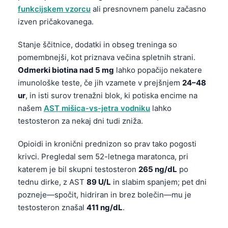
日本語
funkcijskem vzorcu
ali presnovnem panelu začasno
izven pričakovanega.
Eesti
Azərbaycan dili
Stanje ščitnice, dodatki in obseg treninga so
Bosanski
pomembnejši, kot priznava večina spletnih strani.
Odmerki biotina nad 5 mg
lahko popačijo nekatere
Svenska
imunološke teste, če jih vzamete v prejšnjem
24–48
Српски језик
ur
, in isti surov trenažni blok, ki potiska encime na
Íslenska
našem
AST mišica-vs-jetra vodniku
lahko
testosteron za nekaj dni tudi zniža.
Հայերեն
Bahasa Indonesia
Opioidi in kronični prednizon so prav tako pogosti
krivci. Pregledal sem 52-letnega maratonca, pri
हिन्दी
katerem je bil skupni testosteron
265 ng/dL
po
Nederlands
tednu dirke, z AST
89 U/L
in slabim spanjem; pet dni
Dansk
pozneje—spočit, hidriran in brez bolečin—mu je
Български
testosteron znašal
411 ng/dL
.
فارسی