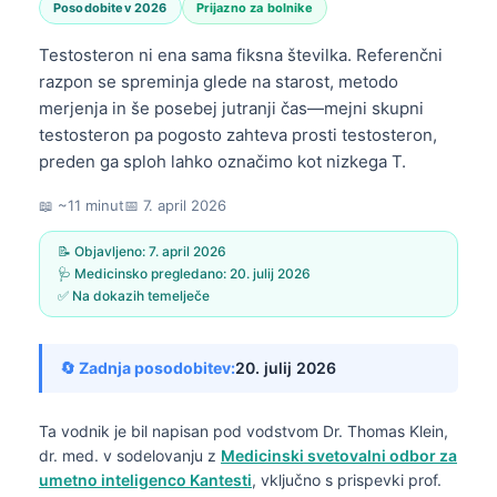
Posodobitev 2026
Prijazno za bolnike
Testosteron ni ena sama fiksna številka. Referenčni
razpon se spreminja glede na starost, metodo
merjenja in še posebej jutranji čas—mejni skupni
testosteron pa pogosto zahteva prosti testosteron,
preden ga sploh lahko označimo kot nizkega T.
📖 ~11 minut
📅
7. april 2026
📝 Objavljeno:
7. april 2026
🩺 Medicinsko pregledano:
20. julij 2026
✅ Na dokazih temelječe
🔄 Zadnja posodobitev:
20. julij 2026
Ta vodnik je bil napisan pod vodstvom
Dr. Thomas Klein,
dr. med.
v sodelovanju z
Medicinski svetovalni odbor za
umetno inteligenco Kantesti
, vključno s prispevki prof.