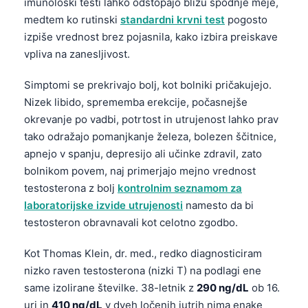
imunološki testi lahko odstopajo blizu spodnje meje,
medtem ko rutinski
standardni krvni test
pogosto
izpiše vrednost brez pojasnila, kako izbira preiskave
vpliva na zanesljivost.
Simptomi se prekrivajo bolj, kot bolniki pričakujejo.
Nizek libido, sprememba erekcije, počasnejše
okrevanje po vadbi, potrtost in utrujenost lahko prav
tako odražajo pomanjkanje železa, bolezen ščitnice,
apnejo v spanju, depresijo ali učinke zdravil, zato
bolnikom povem, naj primerjajo mejno vrednost
testosterona z bolj
kontrolnim seznamom za
laboratorijske izvide utrujenosti
namesto da bi
testosteron obravnavali kot celotno zgodbo.
Kot Thomas Klein, dr. med., redko diagnosticiram
nizko raven testosterona (nizki T) na podlagi ene
same izolirane številke. 38-letnik z
290 ng/dL
ob 16.
uri in
410 ng/dL
v dveh ločenih jutrih nima enake