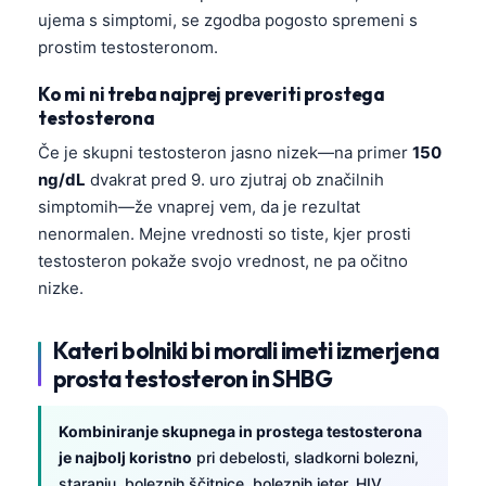
ujema s simptomi, se zgodba pogosto spremeni s
prostim testosteronom.
Ko mi ni treba najprej preveriti prostega
testosterona
Če je skupni testosteron jasno nizek—na primer
150
ng/dL
dvakrat pred 9. uro zjutraj ob značilnih
simptomih—že vnaprej vem, da je rezultat
nenormalen. Mejne vrednosti so tiste, kjer prosti
testosteron pokaže svojo vrednost, ne pa očitno
nizke.
Kateri bolniki bi morali imeti izmerjena
prosta testosteron in SHBG
Kombiniranje skupnega in prostega testosterona
je najbolj koristno
pri debelosti, sladkorni bolezni,
staranju, boleznih ščitnice, boleznih jeter, HIV,