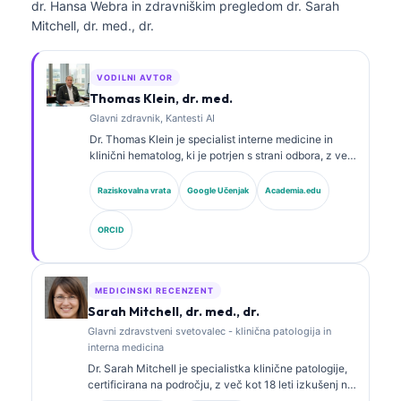
dr. Hansa Webra in zdravniškim pregledom dr. Sarah
Mitchell, dr. med., dr.
VODILNI AVTOR
Thomas Klein, dr. med.
Glavni zdravnik, Kantesti AI
Dr. Thomas Klein je specialist interne medicine in
klinični hematolog, ki je potrjen s strani odbora, z več
kot 15 leti izkušenj na področju laboratorijske
medicine in z analizo kliničnih podatkov s pomočjo
Raziskovalna vrata
Google Učenjak
Academia.edu
umetne inteligence. Kot glavni medicinski direktor pri
Kantesti AI zagotavlja klinični nadzor nad medicinsko
ORCID
točnostjo lastniškega nevronskega omrežja. Dr. Klein
je obsežno objavljal na področju interpretacije
biomarkerjev in laboratorijske diagnostike na temo
laboratorijske medicine.
MEDICINSKI RECENZENT
Sarah Mitchell, dr. med., dr.
Glavni zdravstveni svetovalec - klinična patologija in
interna medicina
Dr. Sarah Mitchell je specialistka klinične patologije,
certificirana na področju, z več kot 18 leti izkušenj na
področju laboratorijske medicine in diagnostične