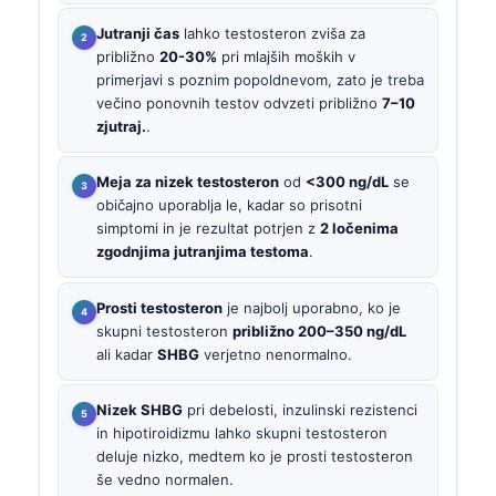
Jutranji čas
lahko testosteron zviša za
približno
20-30%
pri mlajših moških v
primerjavi s poznim popoldnevom, zato je treba
večino ponovnih testov odvzeti približno
7–10
zjutraj.
.
Meja za nizek testosteron
od
<300 ng/dL
se
običajno uporablja le, kadar so prisotni
simptomi in je rezultat potrjen z
2 ločenima
zgodnjima jutranjima testoma
.
Prosti testosteron
je najbolj uporabno, ko je
skupni testosteron
približno 200–350 ng/dL
ali kadar
SHBG
verjetno nenormalno.
Nizek SHBG
pri debelosti, inzulinski rezistenci
in hipotiroidizmu lahko skupni testosteron
deluje nizko, medtem ko je prosti testosteron
še vedno normalen.