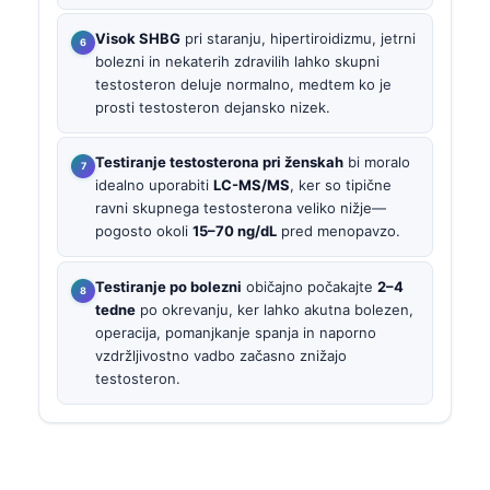
Visok SHBG
pri staranju, hipertiroidizmu, jetrni
bolezni in nekaterih zdravilih lahko skupni
testosteron deluje normalno, medtem ko je
prosti testosteron dejansko nizek.
Testiranje testosterona pri ženskah
bi moralo
idealno uporabiti
LC-MS/MS
, ker so tipične
ravni skupnega testosterona veliko nižje—
pogosto okoli
15–70 ng/dL
pred menopavzo.
Testiranje po bolezni
običajno počakajte
2–4
tedne
po okrevanju, ker lahko akutna bolezen,
operacija, pomanjkanje spanja in naporno
vzdržljivostno vadbo začasno znižajo
testosteron.