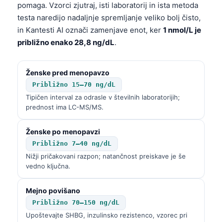
Gàidhlig
pomaga. Vzorci zjutraj, isti laboratorij in ista metoda
Euskara
testa naredijo nadaljnje spremljanje veliko bolj čisto,
in Kantesti AI označi zamenjave enot, ker
1 nmol/L je
Македонски јазик
približno enako 28,8 ng/dL
.
Latviešu valoda
Galego
Ženske pred menopavzo
অসমীয়া
Približno 15–70 ng/dL
Tipičen interval za odrasle v številnih laboratorijih;
සිංහල
prednost ima LC-MS/MS.
سنڌي
پښتو
Ženske po menopavzi
Približno 7–40 ng/dL
Nižji pričakovani razpon; natančnost preiskave je še
Slovenčina
vedno ključna.
Hrvatski
Mejno povišano
Suomi
Približno 70–150 ng/dL
Қазақ тілі
Upoštevajte SHBG, inzulinsko rezistenco, vzorec pri