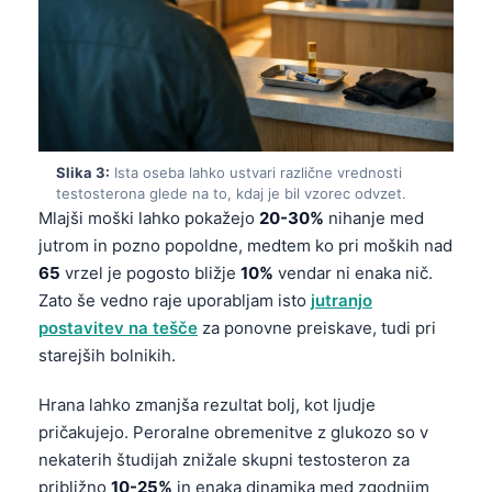
Slika 3:
Ista oseba lahko ustvari različne vrednosti
testosterona glede na to, kdaj je bil vzorec odvzet.
Mlajši moški lahko pokažejo
20-30%
nihanje med
jutrom in pozno popoldne, medtem ko pri moških nad
65
vrzel je pogosto bližje
10%
vendar ni enaka nič.
Zato še vedno raje uporabljam isto
jutranjo
postavitev na tešče
za ponovne preiskave, tudi pri
starejših bolnikih.
Hrana lahko zmanjša rezultat bolj, kot ljudje
pričakujejo. Peroralne obremenitve z glukozo so v
nekaterih študijah znižale skupni testosteron za
približno
10-25%
in enaka dinamika med zgodnjim