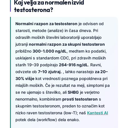
Kaj velja za normalen izvid
testosterona?
Normalni razpon za testosteron
je odvisen od
starosti, metode (analize) in časa dneva. Pri
odraslih moških številni laboratoriji uporabljajo
jutranji
normalni razpon za skupni testosteron
približno
300-1.000 ng/dL
, medtem ko podatki,
usklajeni s standardom CDC, pri zdravih moških
starih 19–39 podpirajo
264-916 ng/dL
. Ravni,
odvzete ob
7–10 zjutraj.
, lahko narastejo
za 20–
30% višje
kot vrednosti poznega popoldneva pri
mlajših moških. Če je rezultat na meji, simptomi pa
se ne ujemajo s številko, ali
SHBG
je verjetno
nenormalno, kombiniram
prosti testosteron
s
skupnim testosteronom, preden to označim kot
nizko raven testosterona (low-T); naš
Kantesti AI
potek dela (workflow) dela enako.