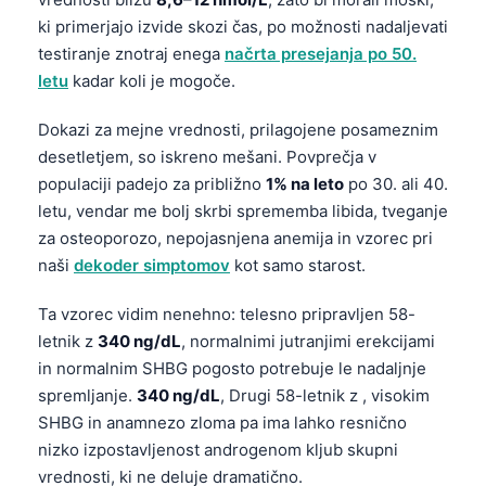
ki primerjajo izvide skozi čas, po možnosti nadaljevati
testiranje znotraj enega
načrta presejanja po 50.
letu
kadar koli je mogoče.
Dokazi za mejne vrednosti, prilagojene posameznim
desetletjem, so iskreno mešani. Povprečja v
populaciji padejo za približno
1% na leto
po 30. ali 40.
letu, vendar me bolj skrbi sprememba libida, tveganje
za osteoporozo, nepojasnjena anemija in vzorec pri
naši
dekoder simptomov
kot samo starost.
Ta vzorec vidim nenehno: telesno pripravljen 58-
letnik z
340 ng/dL
, normalnimi jutranjimi erekcijami
in normalnim SHBG pogosto potrebuje le nadaljnje
spremljanje.
340 ng/dL
, Drugi 58-letnik z , visokim
SHBG in anamnezo zloma pa ima lahko resnično
nizko izpostavljenost androgenom kljub skupni
vrednosti, ki ne deluje dramatično.