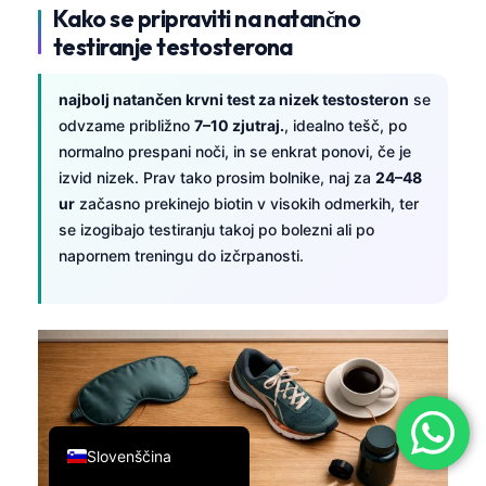
Kako se pripraviti na natančno
简体中文
testiranje testosterona
Română
Türkçe
najbolj natančen krvni test za nizek testosteron
se
odvzame približno
7–10 zjutraj.
, idealno tešč, po
Ελληνικά
normalno prespani noči, in se enkrat ponovi, če je
Português
izvid nizek. Prav tako prosim bolnike, naj za
24–48
ur
začasno prekinejo biotin v visokih odmerkih, ter
Español
se izogibajo testiranju takoj po bolezni ali po
Italiano
napornem treningu do izčrpanosti.
עִבְרִית
Français
العربية
Deutsch
English
Slovenščina