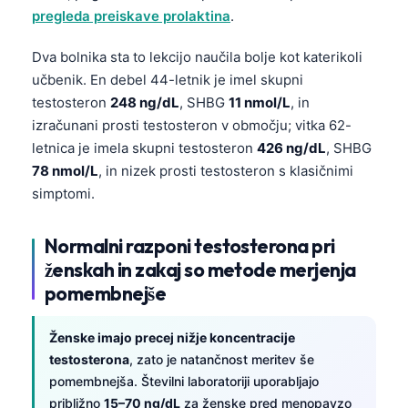
pregleda preiskave prolaktina
.
Dva bolnika sta to lekcijo naučila bolje kot katerikoli
učbenik. En debel 44-letnik je imel skupni
testosteron
248 ng/dL
, SHBG
11 nmol/L
, in
izračunani prosti testosteron v območju; vitka 62-
letnica je imela skupni testosteron
426 ng/dL
, SHBG
78 nmol/L
, in nizek prosti testosteron s klasičnimi
simptomi.
Normalni razponi testosterona pri
ženskah in zakaj so metode merjenja
pomembnejše
Ženske imajo precej nižje koncentracije
testosterona
, zato je natančnost meritev še
pomembnejša. Številni laboratoriji uporabljajo
približno
15–70 ng/dL
za ženske pred menopavzo