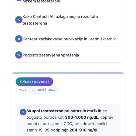
nizkem testosteronu
Kako Kantesti AI razlaga mejne rezultate
testosterona
Kantesti raziskovalne publikacije in uredniški arhiv
Pogosto zastavljena vprašanja
⚡ Kratek povzetek
v1.0 —
7. april 2026
Skupni testosteron pri odraslih moških
se
pogosto poroča kot
300-1.000 ng/dL
, čeprav
podatki, usklajeni s CDC, pri zdravih moških
starih 19–39 podpirajo
264-916 ng/dL
.