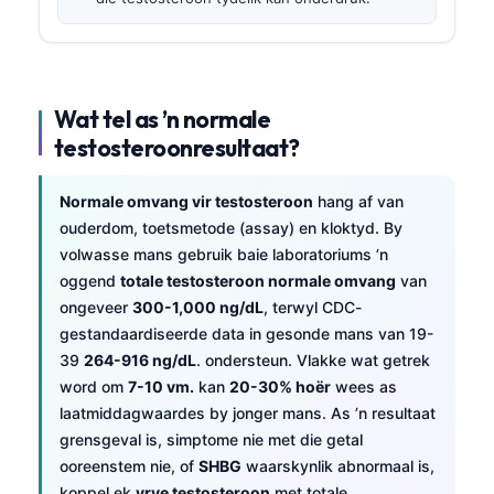
Wat tel as ’n normale
testosteroonresultaat?
Normale omvang vir testosteroon
hang af van
ouderdom, toetsmetode (assay) en kloktyd. By
volwasse mans gebruik baie laboratoriums ’n
oggend
totale testosteroon normale omvang
van
ongeveer
300-1,000 ng/dL
, terwyl CDC-
gestandaardiseerde data in gesonde mans van 19-
39
264-916 ng/dL
. ondersteun. Vlakke wat getrek
word om
7-10 vm.
kan
20-30% hoër
wees as
laatmiddagwaardes by jonger mans. As ’n resultaat
grensgeval is, simptome nie met die getal
ooreenstem nie, of
SHBG
waarskynlik abnormaal is,
koppel ek
vrye testosteroon
met totale