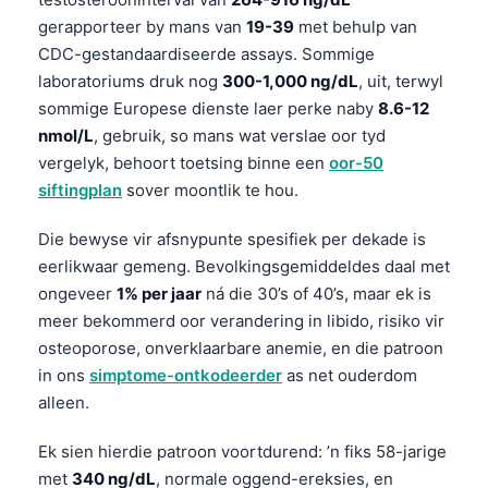
gerapporteer by mans van
19-39
met behulp van
CDC-gestandaardiseerde assays. Sommige
laboratoriums druk nog
300-1,000 ng/dL
, uit, terwyl
sommige Europese dienste laer perke naby
8.6-12
nmol/L
, gebruik, so mans wat verslae oor tyd
vergelyk, behoort toetsing binne een
oor-50
siftingplan
sover moontlik te hou.
Die bewyse vir afsnypunte spesifiek per dekade is
eerlikwaar gemeng. Bevolkingsgemiddeldes daal met
ongeveer
1% per jaar
ná die 30’s of 40’s, maar ek is
meer bekommerd oor verandering in libido, risiko vir
osteoporose, onverklaarbare anemie, en die patroon
in ons
simptome-ontkodeerder
as net ouderdom
alleen.
Ek sien hierdie patroon voortdurend: ’n fiks 58-jarige
met
340 ng/dL
, normale oggend-ereksies, en