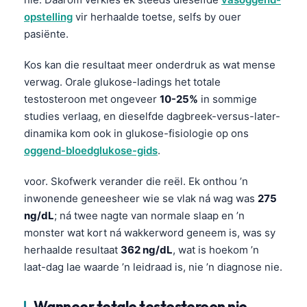
opstelling
vir herhaalde toetse, selfs by ouer
pasiënte.
Kos kan die resultaat meer onderdruk as wat mense
verwag. Orale glukose-ladings het totale
testosteroon met ongeveer
10-25%
in sommige
studies verlaag, en dieselfde dagbreek-versus-later-
dinamika kom ook in glukose-fisiologie op ons
oggend-bloedglukose-gids
.
voor. Skofwerk verander die reël. Ek onthou ’n
inwonende geneesheer wie se vlak ná wag was
275
ng/dL
; ná twee nagte van normale slaap en ’n
monster wat kort ná wakkerword geneem is, was sy
herhaalde resultaat
362 ng/dL
, wat is hoekom ’n
laat-dag lae waarde ’n leidraad is, nie ’n diagnose nie.
Wanneer totale testosteroon nie