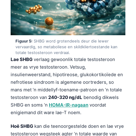
Figuur 5:
SHBG word grotendeels deur die lewer
vervaardig, so metaboliese en skildkliertoestande kan
totale testosteroon verdraai.
Lae SHBG
verlaag gewoonlik totale testosteroon
meer as vrye testosteroon. Vetsug,
insulienweerstand, hipotireose, glukokortikoïede en
nefrotiese sindroom is algemene oortreders, so
mans met ’n middellyf-toename-patroon en ’n totale
testosteroon van
240-320 ng/dL
benodig dikwels
SHBG en soms ’n
HOMA-IR-nagaan
voordat
enigiemand dit ware lae-T noem.
Hoë SHBG
kan die teenoorgestelde doen en lae vrye
testosteroon wegsteek agter ’n totale waarde van