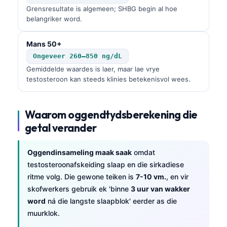
Grensresultate is algemeen; SHBG begin al hoe
belangriker word.
Mans 50+
Ongeveer 260–850 ng/dL
Gemiddelde waardes is laer, maar lae vrye
testosteroon kan steeds klinies betekenisvol wees.
Waarom oggendtydsberekening die
getal verander
Oggendinsameling maak saak
omdat
testosteroonafskeiding slaap en die sirkadiese
ritme volg. Die gewone teiken is
7-10 vm.
, en vir
skofwerkers gebruik ek 'binne
3 uur van wakker
word
ná die langste slaapblok' eerder as die
muurklok.