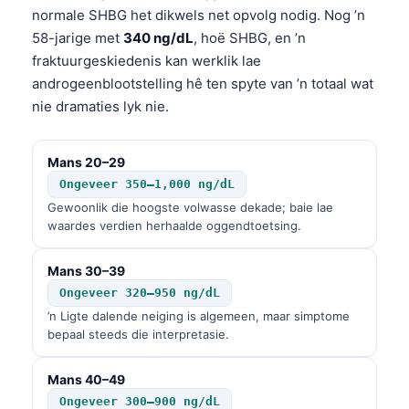
normale SHBG het dikwels net opvolg nodig. Nog ’n
58-jarige met
340 ng/dL
, hoë SHBG, en ’n
fraktuurgeskiedenis kan werklik lae
androgeenblootstelling hê ten spyte van ’n totaal wat
nie dramaties lyk nie.
Mans 20–29
Ongeveer 350–1,000 ng/dL
Gewoonlik die hoogste volwasse dekade; baie lae
waardes verdien herhaalde oggendtoetsing.
Mans 30–39
Ongeveer 320–950 ng/dL
’n Ligte dalende neiging is algemeen, maar simptome
bepaal steeds die interpretasie.
Mans 40–49
Ongeveer 300–900 ng/dL