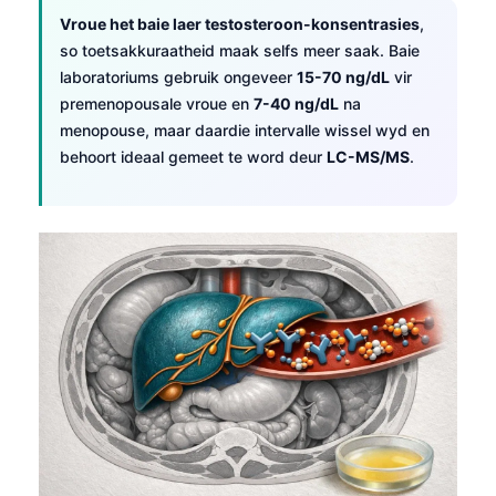
Vroue het baie laer testosteroon-konsentrasies
,
so toetsakkuraatheid maak selfs meer saak. Baie
laboratoriums gebruik ongeveer
15-70 ng/dL
vir
premenopousale vroue en
7-40 ng/dL
na
menopouse, maar daardie intervalle wissel wyd en
behoort ideaal gemeet te word deur
LC-MS/MS
.
Norsk bokmål
Ślōnskŏ gŏdka