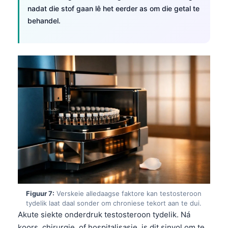
nadat die stof gaan lê het eerder as om die getal te
తెలుగు
behandel.
मराठी
اردو
বাংলা
Shqip
Magyar
Slovenščina
한국어
Polski
Lietuvių kalba
Русский
Figuur 7:
Verskeie alledaagse faktore kan testosteroon
ქართული
tydelik laat daal sonder om chroniese tekort aan te dui.
Akute siekte onderdruk testosteroon tydelik. Ná
Čeština
koors, chirurgie, of hospitalisasie, is dit sinvol om te