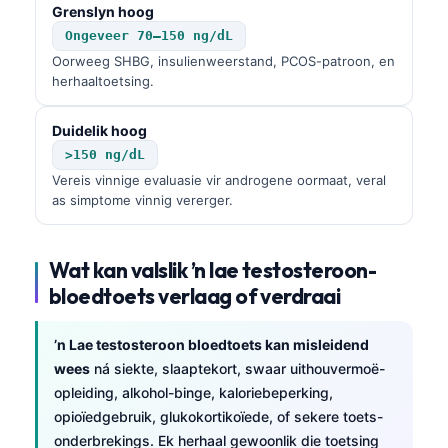
Grenslyn hoog
O‘zbekcha
Ongeveer 70–150 ng/dL
Українська
Oorweeg SHBG, insulienweerstand, PCOS-patroon, en
አማርኛ
herhaaltoetsing.
Kiswahili
Duidelik hoog
ភាសាខ្មែរ
>150 ng/dL
ဗမာစာ
Vereis vinnige evaluasie vir androgene oormaat, veral
as simptome vinnig vererger.
ไทย
Tagalog
Wat kan valslik ’n lae testosteroon-
Tiếng Việt
bloedtoets verlaag of verdraai
Bahasa Melayu
’n Lae testosteroon bloedtoets kan misleidend
മലയാളം
wees
ná siekte, slaaptekort, swaar uithouvermoë-
ಕನ್ನಡ
opleiding, alkohol-binge, kaloriebeperking,
ગુજરાતી
opioïedgebruik, glukokortikoïede, of sekere toets-
onderbrekings. Ek herhaal gewoonlik die toetsing
தமிழ்