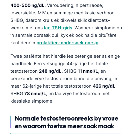
400-500 ng/dL
. Veroudering, hipertireose,
lewersiekte, MIV en sommige medikasie verhoog
SHBG, daarom kruis ek dikwels skildkliertoets-
wenke met ons
lae TSH-gids
. Wanneer simptome op
’n sentrale oorsaak dui, kyk ek ook na die pituïtêre
kant deur ’n
prolaktien-ondersoek oorsig
.
Twee pasiënte het hierdie les beter geleer as enige
handboek. Een vetsugtige 44-jarige het totale
testosteroon
248 ng/dL
, SHBG
11 nmol/L
, en
berekende vrye testosteroon binne die omvang; ’n
maer 62-jarige het totale testosteroon
426 ng/dL
,
SHBG
78 nmol/L
, en lae vrye testosteroon met
klassieke simptome.
Normale testosteroonreeks by vroue
en waarom toetse meer saak maak