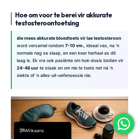
简体中文
Hoe om voor te berei vir akkurate
Română
testosteroontoetsing
Türkçe
die mees akkurate bloedtoets vir lae testosteroon
Ελληνικά
word versamel rondom
7-10 vm.
, ideaal vas, na ’n
Português
normale nag se slaap, en een keer herhaal as dit
Español
laag is. Ek vra ook pasiënte om hoë-dosis biotien vir
24-48 uur
te staak en om nie te toets net ná ’n
Italiano
siekte of ’n alles-uit-oefensessie nie.
עִבְרִית
Français
العربية
Deutsch
English
Afrikaans