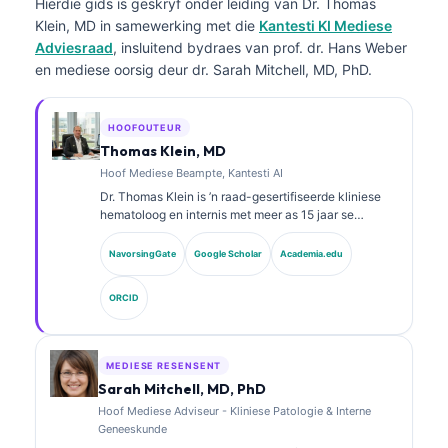
Hierdie gids is geskryf onder leiding van
Dr. Thomas
Klein, MD
in samewerking met die
Kantesti KI Mediese
Adviesraad
, insluitend bydraes van prof. dr. Hans Weber
en mediese oorsig deur dr. Sarah Mitchell, MD, PhD.
HOOFOUTEUR
Thomas Klein, MD
Hoof Mediese Beampte, Kantesti AI
Dr. Thomas Klein is ’n raad-gesertifiseerde kliniese
hematoloog en internis met meer as 15 jaar se
ondervinding in laboratoriumgeneeskunde en KI-
ondersteunde kliniese analise. As Hoof Mediese
NavorsingGate
Google Scholar
Academia.edu
Beampte by Kantesti AI verskaf hy kliniese toesig oor
die mediese akkuraatheid van die eie neurale
ORCID
netwerk. Dr. Klein het uitgebreid gepubliseer oor
biomerkeraanpassing en laboratoriumdiagnostiek oor
laboratoriumgeneeskunde-onderwerpe.
MEDIESE RESENSENT
Sarah Mitchell, MD, PhD
Hoof Mediese Adviseur - Kliniese Patologie & Interne
Geneeskunde