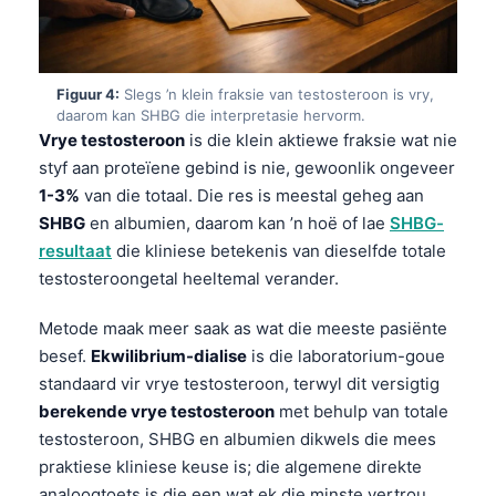
Figuur 4:
Slegs ’n klein fraksie van testosteroon is vry,
daarom kan SHBG die interpretasie hervorm.
Vrye testosteroon
is die klein aktiewe fraksie wat nie
styf aan proteïene gebind is nie, gewoonlik ongeveer
1-3%
van die totaal. Die res is meestal geheg aan
SHBG
en albumien, daarom kan ’n hoë of lae
SHBG-
resultaat
die kliniese betekenis van dieselfde totale
testosteroongetal heeltemal verander.
Metode maak meer saak as wat die meeste pasiënte
besef.
Ekwilibrium-dialise
is die laboratorium-goue
standaard vir vrye testosteroon, terwyl dit versigtig
berekende vrye testosteroon
met behulp van totale
testosteroon, SHBG en albumien dikwels die mees
praktiese kliniese keuse is; die algemene direkte
analoogtoets is die een wat ek die minste vertrou