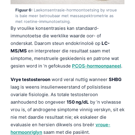
Frysk
Figuur 6:
Laekonsentrasie-hormoontoetsing by vroue
is baie meer betroubaar met massaspektrometrie as
Esperanto
met roetine-immunotoetsing.
Беларуская мова
By vroulike konsentrasies kan standaard-
immunotoetse die werklike waarde oor- of
Татар теле
onderskat. Daarom steun endokrinoloë op
LC-
Кыргызча
MS/MS
en interpreteer die resultaat saam met
ئۇيغۇرچە
simptome, menstruele geskiedenis en patrone wat
gesien word in ’n gefokusde
PCOS-hormoonpaneel
.
Cebuano
Basa Jawa
Vrye testosteroon
word veral nuttig wanneer
SHBG
ພາສາລາວ
laag is weens insulienweerstand of polisistiese
ovariale fisiologie. As totale testosteroon
Монгол
aanhoudend bo ongeveer
150 ng/dL
by ’n volwasse
العربية المغربية
vrou is, of androgene simptome vinnig verskyn, sit ek
Occitan
nie met daardie resultaat nie; ek eskaleer die
evaluasie en hersien dikwels ons breër
vroue-
Gàidhlig
hormoonriglyn
saam met die pasiënt.