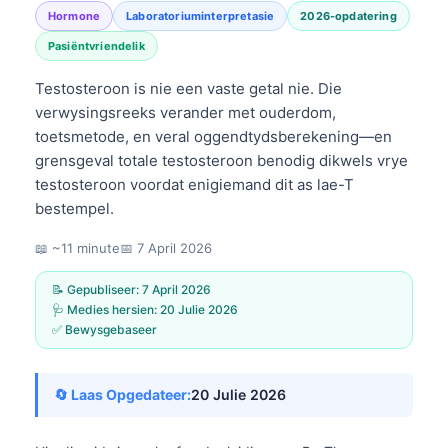
Hormone
Laboratoriuminterpretasie
2026-opdatering
Pasiëntvriendelik
Testosteroon is nie een vaste getal nie. Die
verwysingsreeks verander met ouderdom,
toetsmetode, en veral oggendtydsberekening—en
grensgeval totale testosteroon benodig dikwels vrye
testosteroon voordat enigiemand dit as lae-T
bestempel.
📖 ~11 minute
📅
7 April 2026
📝 Gepubliseer:
7 April 2026
🩺 Medies hersien:
20 Julie 2026
✅ Bewysgebaseer
🔄 Laas Opgedateer:
20 Julie 2026