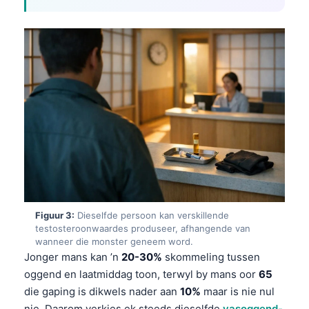
Figuur 3:
Dieselfde persoon kan verskillende
testosteroonwaardes produseer, afhangende van
wanneer die monster geneem word.
Jonger mans kan ’n
20-30%
skommeling tussen
oggend en laatmiddag toon, terwyl by mans oor
65
die gaping is dikwels nader aan
10%
maar is nie nul
nie. Daarom verkies ek steeds dieselfde
vasoggend-