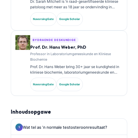
Dr. Sarah Mitchell is ’n raad-gesertifiseerde kliniese
patoloog met meer as 18 jaar se ondervinding in
laboratoriumgeneeskunde en diagnostiese analise.
Sy het spesialissertifisering in kliniese chemie en het
NavorsingGate
Google Scholar
uitgebreid gepubliseer oor biomerkerpanele en
laboratoriumanalise in kliniese praktyk.
BYDRAENDE DESKUNDIGE
Prof. Dr. Hans Weber, PhD
Professor in Laboratoriumgeneeskunde en Kliniese
Biochemie
Prof. Dr. Hans Weber bring 30+ jaar se kundigheid in
kliniese biochemie, laboratoriumgeneeskunde en
biomarker-navorsing. Voormalige President van die
Duitse Vereniging vir Kliniese Chemie, spesialiseer hy
NavorsingGate
Google Scholar
in diagnostiese paneelanalise, biomarker-
standaardisering en KI-ondersteunde
laboratoriumgeneeskunde.
Inhoudsopgawe
Wat tel as ’n normale testosteroonresultaat?