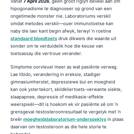
Vanaf
7 April 2026
, geen groot riglyn beveel aan om
hipogonadisme te diagnoseer op grond van een
ongetimede monster nie. Laboratoriums verskil
omdat metodes verskil—ouer immunotoetse kan
naby die laer kant begin afwyk, terwyl ’n roetine
standaard bloedtoets
druk dikwels die waarde uit
sonder om te verduidelik hoe die keuse van
toetsassay die vertroue verander.
Simptome oorvleuel meer as wat pasiënte verwag.
Lae libido, verandering in ereksie, stadiger
gimnasiumherstel, depressiewe bui en moegheid
kan ook ystertekort, skildkliertoets-verwante siekte,
slaapapnee, depressie of medikasie-effekte
weerspieël—dit is hoekom ek vir pasiënte sê om ’n
grensgeval-testosteroonresultaat te vergelyk met ’n
breër
moegheidslaboratorium-ondersoeklys
in plaas
daarvan om testosteroon as die hele storie te