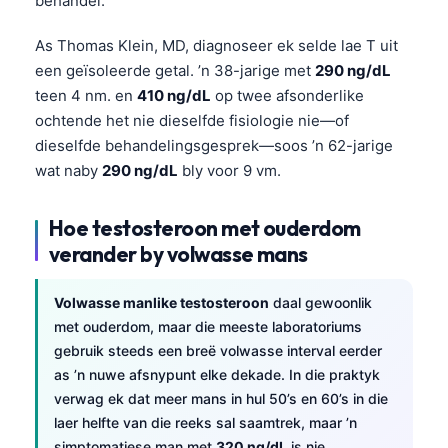
behandel.
As Thomas Klein, MD, diagnoseer ek selde lae T uit
een geïsoleerde getal. ’n 38-jarige met
290 ng/dL
teen 4 nm. en
410 ng/dL
op twee afsonderlike
ochtende het nie dieselfde fisiologie nie—of
dieselfde behandelingsgesprek—soos ’n 62-jarige
wat naby
290 ng/dL
bly voor 9 vm.
Hoe testosteroon met ouderdom
verander by volwasse mans
Volwasse manlike testosteroon
daal gewoonlik
met ouderdom, maar die meeste laboratoriums
gebruik steeds een breë volwasse interval eerder
as ’n nuwe afsnypunt elke dekade. In die praktyk
verwag ek dat meer mans in hul 50’s en 60’s in die
laer helfte van die reeks sal saamtrek, maar ’n
simptomatiese man met
320 ng/dL
is nie