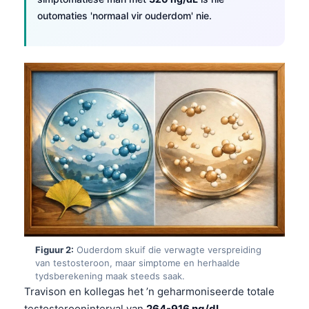
outomaties 'normaal vir ouderdom' nie.
Figuur 2:
Ouderdom skuif die verwagte verspreiding
van testosteroon, maar simptome en herhaalde
tydsberekening maak steeds saak.
Travison en kollegas het ’n geharmoniseerde totale
testosterooninterval van
264-916 ng/dL