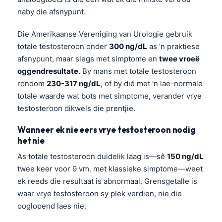
naby die afsnypunt.
Die Amerikaanse Vereniging van Urologie gebruik
totale testosteroon onder
300 ng/dL
as ’n praktiese
afsnypunt, maar slegs met simptome en
twee vroeë
oggendresultate
. By mans met totale testosteroon
rondom
230-317 ng/dL
, of by dié met ’n lae-normale
totale waarde wat bots met simptome, verander vrye
testosteroon dikwels die prentjie.
Wanneer ek nie eers vrye testosteroon nodig
het nie
As totale testosteroon duidelik laag is—sê
150 ng/dL
twee keer voor 9 vm. met klassieke simptome—weet
ek reeds die resultaat is abnormaal. Grensgetalle is
waar vrye testosteroon sy plek verdien, nie die
ooglopend laes nie.