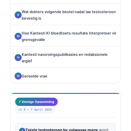
Wat dokters volgende bestel nadat lae testosteroon
bevestig is
Hoe Kantesti KI bloedtoets resultate interpreteer vir
grensgevalle
Kantesti navorsingspublikasies en redaksionele
argief
Gereelde vrae
⚡ Vinnige Opsomming
v1.0 —
7 April 2026
Totale testosteroon by volwasse mans
word