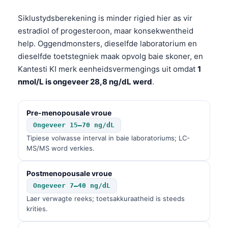
Euskara
Македонски јазик
Siklustydsberekening is minder rigied hier as vir
estradiol of progesteroon, maar konsekwentheid
Latviešu valoda
help. Oggendmonsters, dieselfde laboratorium en
Galego
dieselfde toetstegniek maak opvolg baie skoner, en
অসমীয়া
Kantesti KI merk eenheidsvermengings uit omdat
1
nmol/L is ongeveer 28,8 ng/dL werd
.
සිංහල
سنڌي
Pre-menopousale vroue
پښتو
Ongeveer 15–70 ng/dL
Tipiese volwasse interval in baie laboratoriums; LC-
MS/MS word verkies.
Slovenčina
Hrvatski
Postmenopousale vroue
Suomi
Ongeveer 7–40 ng/dL
Laer verwagte reeks; toetsakkuraatheid is steeds
Қазақ тілі
krities.
Català