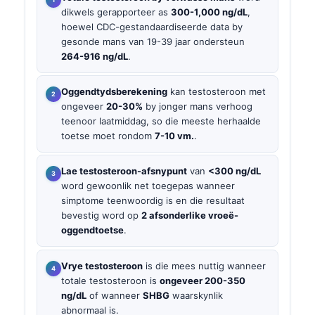
dikwels gerapporteer as
300-1,000 ng/dL
,
hoewel CDC-gestandaardiseerde data by
gesonde mans van 19-39 jaar ondersteun
264-916 ng/dL
.
Oggendtydsberekening
kan testosteroon met
ongeveer
20-30%
by jonger mans verhoog
teenoor laatmiddag, so die meeste herhaalde
toetse moet rondom
7-10 vm.
.
Lae testosteroon-afsnypunt
van
<300 ng/dL
word gewoonlik net toegepas wanneer
simptome teenwoordig is en die resultaat
bevestig word op
2 afsonderlike vroeë-
oggendtoetse
.
Vrye testosteroon
is die mees nuttig wanneer
totale testosteroon is
ongeveer 200-350
ng/dL
of wanneer
SHBG
waarskynlik
abnormaal is.