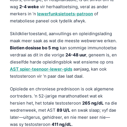
日本語
wag
2-4 weke
vir herhaaltoetsing, veral as ander
Eesti
merkers in ’n
lewerfunksietoets-patroon
of
metaboliese paneel ook tydelik afwyk.
Azərbaycan dili
Bosanski
Skildkliertoestand, aanvullings en opleidingslading
Svenska
maak meer saak as wat die meeste webwerwe erken.
Biotien dosisse bo 5 mg
kan sommige immunotoetse
Српски језик
verdraai as dit in die vorige
24-48 uur
, geneem is, en
Íslenska
dieselfde harde opleidingsblok wat ensieme op ons
Հայերեն
AST spier-teenoor-lewer-gids
aanjaag, kan ook
testosteroon vir ’n paar dae laat daal.
Bahasa Indonesia
हिन्दी
Opioïede en chroniese prednisoon is ook algemene
oortreders. ’n 52-jarige marathonatleet wat ek
Nederlands
hersien het, het totale testosteroon
265 ng/dL
na die
Dansk
wedrenweek, met AST
89 U/L
en swak slaap; vyf dae
Български
later—uitgerus, gehidreer, en nie meer seer nie—
was sy testosteroon
411 ng/dL
.
فارسی