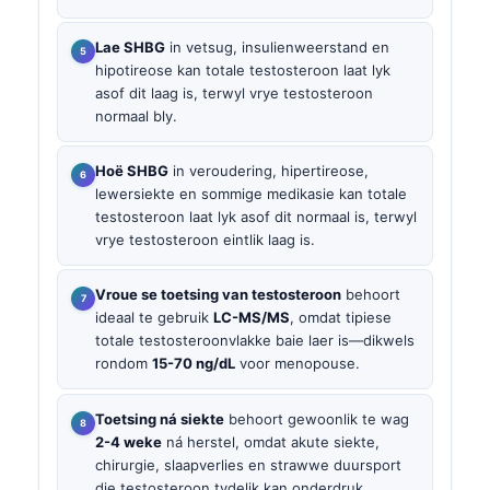
Lae SHBG
in vetsug, insulienweerstand en
hipotireose kan totale testosteroon laat lyk
asof dit laag is, terwyl vrye testosteroon
normaal bly.
Hoë SHBG
in veroudering, hipertireose,
lewersiekte en sommige medikasie kan totale
testosteroon laat lyk asof dit normaal is, terwyl
vrye testosteroon eintlik laag is.
Vroue se toetsing van testosteroon
behoort
ideaal te gebruik
LC-MS/MS
, omdat tipiese
totale testosteroonvlakke baie laer is—dikwels
rondom
15-70 ng/dL
voor menopouse.
Toetsing ná siekte
behoort gewoonlik te wag
2-4 weke
ná herstel, omdat akute siekte,
chirurgie, slaapverlies en strawwe duursport
die testosteroon tydelik kan onderdruk.