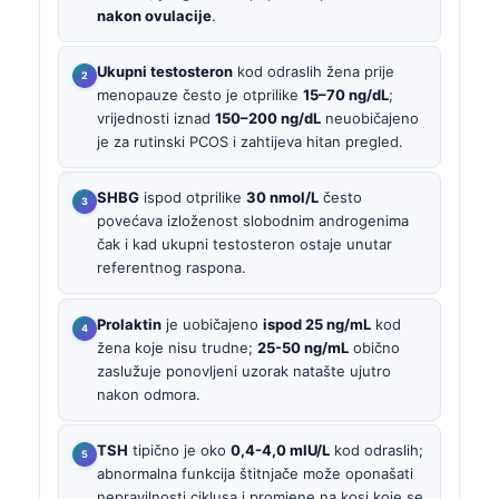
nakon ovulacije
.
Ukupni testosteron
kod odraslih žena prije
menopauze često je otprilike
15–70 ng/dL
;
vrijednosti iznad
150–200 ng/dL
neuobičajeno
je za rutinski PCOS i zahtijeva hitan pregled.
SHBG
ispod otprilike
30 nmol/L
često
povećava izloženost slobodnim androgenima
čak i kad ukupni testosteron ostaje unutar
referentnog raspona.
Prolaktin
je uobičajeno
ispod 25 ng/mL
kod
žena koje nisu trudne;
25-50 ng/mL
obično
zaslužuje ponovljeni uzorak natašte ujutro
nakon odmora.
TSH
tipično je oko
0,4-4,0 mIU/L
kod odraslih;
abnormalna funkcija štitnjače može oponašati
nepravilnosti ciklusa i promjene na kosi koje se