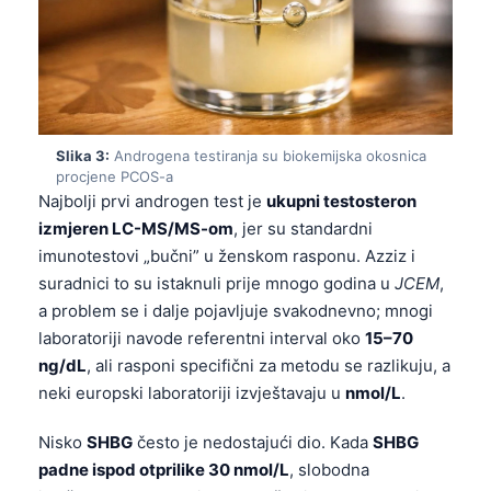
Slika 3:
Androgena testiranja su biokemijska okosnica
procjene PCOS-a
Najbolji prvi androgen test je
ukupni testosteron
izmjeren LC-MS/MS-om
, jer su standardni
imunotestovi „bučni” u ženskom rasponu. Azziz i
suradnici to su istaknuli prije mnogo godina u
JCEM
,
a problem se i dalje pojavljuje svakodnevno; mnogi
laboratoriji navode referentni interval oko
15–70
ng/dL
, ali rasponi specifični za metodu se razlikuju, a
neki europski laboratoriji izvještavaju u
nmol/L
.
Nisko
SHBG
često je nedostajući dio. Kada
SHBG
padne ispod otprilike 30 nmol/L
, slobodna