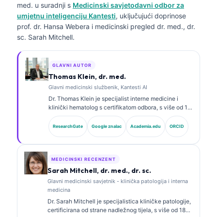
med.
u suradnji s
Medicinski savjetodavni odbor za
umjetnu inteligenciju Kantesti
, uključujući doprinose
prof. dr. Hansa Webera i medicinski pregled dr. med., dr.
sc. Sarah Mitchell.
GLAVNI AUTOR
Thomas Klein, dr. med.
Glavni medicinski službenik, Kantesti AI
Dr. Thomas Klein je specijalist interne medicine i
klinički hematolog s certifikatom odbora, s više od 15
godina iskustva u laboratorijskoj medicini i kliničkoj
analizi uz pomoć AI-ja. Kao glavni liječnik (Chief
ResearchGate
Google znalac
Academia.edu
ORCID
Medical Officer) u Kantesti AI, pruža klinički nadzor
nad medicinskom točnošću vlasničke neuronske
mreže. Dr. Klein opsežno je objavljivao radove o
tumačenju biomarkera i laboratorijskoj dijagnostici na
MEDICINSKI RECENZENT
temu laboratorijske medicine.
Sarah Mitchell, dr. med., dr. sc.
Glavni medicinski savjetnik - klinička patologija i interna
medicina
Dr. Sarah Mitchell je specijalistica kliničke patologije,
certificirana od strane nadležnog tijela, s više od 18