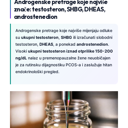
Androgenske pretrage koje najviše
znače: testosteron, SHBG, DHEAS,
androstenedion
Androgenske pretrage koje najviše mijenjaju odluke
su
ukupni testosteron
,
SHBG
ili izračunati slobodni
testosteron,
DHEAS
, a ponekad
androstenedion
.
Visoki
ukupni testosteron iznad otprilike 150-200
ng/dL
nalaz u premenopauzalne žene neuobičajen
je za rutinsku dijagnostiku PCOS-a i zaslužuje hitan
endokrinološki pregled.