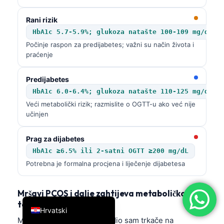
简体中文
Rani rizik
Română
HbA1c 5.7-5.9%; glukoza natašte 100-109 mg/dL
Počinje raspon za predijabetes; važni su način života i
Türkçe
praćenje
Ελληνικά
Português
Predijabetes
HbA1c 6.0-6.4%; glukoza natašte 110-125 mg/dL
Español
Veći metabolički rizik; razmislite o OGTT-u ako već nije
Italiano
učinjen
עִבְרִית
Prag za dijabetes
Français
HbA1c ≥6.5% ili 2-satni OGTT ≥200 mg/dL
العربية
Potrebna je formalna procjena i liječenje dijabetesa
Deutsch
Mršavi PCOS i dalje zahtijeva metaboličko
English
testiranje
Hrvatski
Mršavi PCOS je stvaran. Vidio sam trkače na