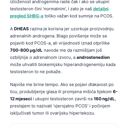
izloženost androgenima raste čak i ako se ukupni
testosteron čini 'normalnim', i zato je naš
detaljni
pregled SHBG-a
toliko važan kod sumnje na PCOS.
A
DHEAS
razina je korisna jer uzorkuje proizvodnju
adrenalnih androgena. Blago povišenje može se
pojaviti kod PCOS-a, ali vrijednosti iznad otprilike
700-800 µg/dL
navode me da razmišljam još
ozbiljnije o adrenalnom izvoru, a
androstenedion
može uhvatiti biokemijsku hiperandrogenemiju kada
testosteron to ne pokaže.
Najviše me brine tempo. Ako se pojavi dlakavost po
licu, produbljenje glasa ili promjena mišića tijekom
6-
12 mjeseci
i ukupni testosteron završi na
160 ng/dL
,
prestajem to nazivati 'vjerojatno PCOS' i počinjem
isključivati tumor ili ovarijsku hipertekozu.