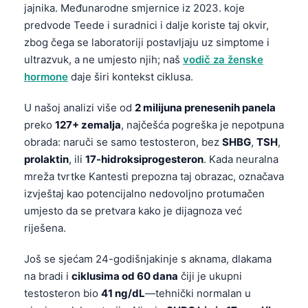
jajnika. Međunarodne smjernice iz 2023. koje
predvode Teede i suradnici i dalje koriste taj okvir,
zbog čega se laboratoriji postavljaju uz simptome i
ultrazvuk, a ne umjesto njih; naš
vodič za ženske
hormone
daje širi kontekst ciklusa.
U našoj analizi više od
2 milijuna prenesenih panela
preko
127+ zemalja
, najčešća pogreška je nepotpuna
obrada: naruči se samo testosteron, bez
SHBG
,
TSH
,
prolaktin
, ili
17-hidroksiprogesteron
. Kada neuralna
mreža tvrtke Kantesti prepozna taj obrazac, označava
izvještaj kao potencijalno nedovoljno protumačen
umjesto da se pretvara kako je dijagnoza već
riješena.
Još se sjećam 24-godišnjakinje s aknama, dlakama
na bradi i
ciklusima od 60 dana
čiji je ukupni
testosteron bio
41 ng/dL
—tehnički normalan u