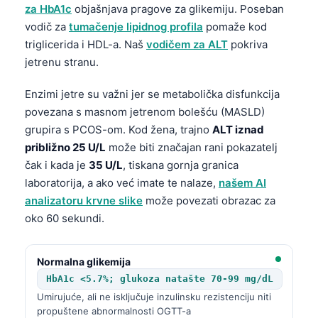
日本語
za HbA1c
objašnjava pragove za glikemiju. Poseban
vodič za
tumačenje lipidnog profila
pomaže kod
Eesti
triglicerida i HDL-a. Naš
vodičem za ALT
pokriva
Azərbaycan dili
jetrenu stranu.
Bosanski
Enzimi jetre su važni jer se metabolička disfunkcija
Svenska
povezana s masnom jetrenom bolešću (MASLD)
Српски језик
grupira s PCOS-om. Kod žena, trajno
ALT iznad
približno 25 U/L
može biti značajan rani pokazatelj
Íslenska
čak i kada je
35 U/L
, tiskana gornja granica
Հայերեն
laboratorija, a ako već imate te nalaze,
našem AI
Bahasa Indonesia
analizatoru krvne slike
može povezati obrazac za
oko 60 sekundi.
हिन्दी
Nederlands
Normalna glikemija
Dansk
HbA1c <5.7%; glukoza natašte 70-99 mg/dL
Български
Umirujuće, ali ne isključuje inzulinsku rezistenciju niti
propuštene abnormalnosti OGTT-a
فارسی