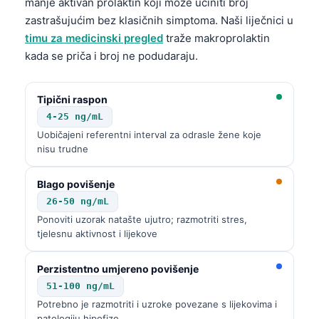
manje aktivan prolaktin koji može učiniti broj
Frysk
zastrašujućim bez klasičnih simptoma. Naši liječnici u
timu za medicinski pregled
traže makroprolaktin
Esperanto
kada se priča i broj ne podudaraju.
Беларуская мова
Татар теле
Tipični raspon
Кыргызча
4-25 ng/mL
ئۇيغۇرچە
Uobičajeni referentni interval za odrasle žene koje
nisu trudne
Cebuano
Basa Jawa
Blago povišenje
26-50 ng/mL
ພາສາລາວ
Ponoviti uzorak natašte ujutro; razmotriti stres,
Монгол
tjelesnu aktivnost i lijekove
Afrikaans
Perzistentno umjereno povišenje
العربية المغربية
51-100 ng/mL
Occitan
Potrebno je razmotriti i uzroke povezane s lijekovima i
patologiju hipofize