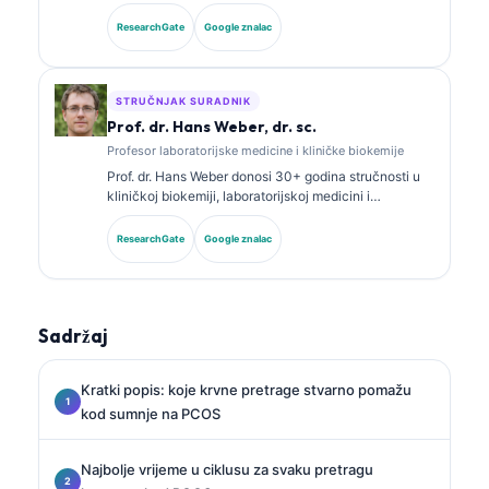
godina iskustva u laboratorijskoj medicini i
dijagnostičkoj analizi. Ima specijalističke certifikate iz
ResearchGate
Google znalac
kliničke kemije te je opsežno objavljivala o panelima
biomarkera i laboratorijskoj analizi u kliničkoj praksi.
STRUČNJAK SURADNIK
Prof. dr. Hans Weber, dr. sc.
Profesor laboratorijske medicine i kliničke biokemije
Prof. dr. Hans Weber donosi 30+ godina stručnosti u
kliničkoj biokemiji, laboratorijskoj medicini i
istraživanju biomarkera. Bivši predsjednik Njemačkog
društva za kliničku kemiju, specijalizirao se za
ResearchGate
Google znalac
analizu dijagnostičkih panela, standardizaciju
biomarkera i laboratorijsku medicinu uz pomoć AI-ja.
Sadržaj
Kratki popis: koje krvne pretrage stvarno pomažu
kod sumnje na PCOS
Najbolje vrijeme u ciklusu za svaku pretragu