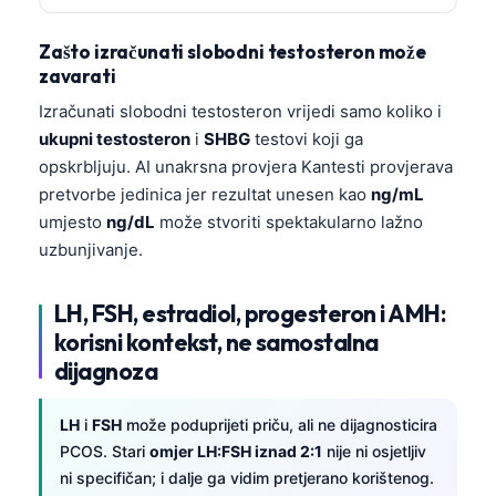
Zašto izračunati slobodni testosteron može
zavarati
Izračunati slobodni testosteron vrijedi samo koliko i
ukupni testosteron
i
SHBG
testovi koji ga
opskrbljuju. AI unakrsna provjera Kantesti provjerava
pretvorbe jedinica jer rezultat unesen kao
ng/mL
umjesto
ng/dL
može stvoriti spektakularno lažno
uzbunjivanje.
LH, FSH, estradiol, progesteron i AMH:
korisni kontekst, ne samostalna
dijagnoza
LH
i
FSH
može poduprijeti priču, ali ne dijagnosticira
PCOS. Stari
omjer LH:FSH iznad 2:1
nije ni osjetljiv
ni specifičan; i dalje ga vidim pretjerano korištenog.