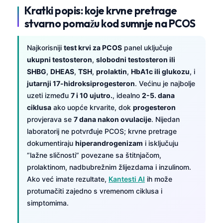
Kratki popis: koje krvne pretrage
stvarno pomažu kod sumnje na PCOS
Najkorisniji
test krvi za PCOS
panel uključuje
ukupni testosteron
,
slobodni testosteron ili
SHBG
,
DHEAS
,
TSH
,
prolaktin
,
HbA1c ili glukozu
, i
jutarnji 17-hidroksiprogesteron
. Većinu je najbolje
uzeti između
7 i 10 ujutro.
, idealno
2-5. dana
ciklusa
ako uopće krvarite, dok
progesteron
provjerava se
7 dana nakon ovulacije
. Nijedan
laboratorij ne potvrđuje PCOS; krvne pretrage
dokumentiraju
hiperandrogenizam
i isključuju
“lažne sličnosti” povezane sa štitnjačom,
prolaktinom, nadbubrežnim žlijezdama i inzulinom.
Ako već imate rezultate,
Kantesti AI
ih može
protumačiti zajedno s vremenom ciklusa i
simptomima.