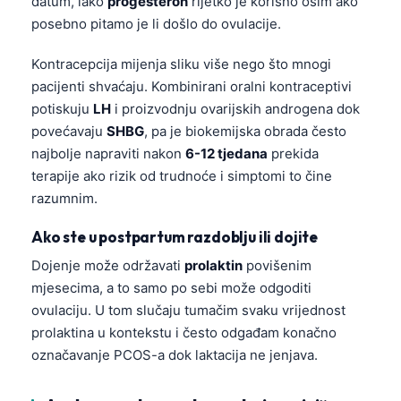
datum, iako
progesteron
rijetko je korisno osim ako
posebno pitamo je li došlo do ovulacije.
Kontracepcija mijenja sliku više nego što mnogi
pacijenti shvaćaju. Kombinirani oralni kontraceptivi
potiskuju
LH
i proizvodnju ovarijskih androgena dok
povećavaju
SHBG
, pa je biokemijska obrada često
najbolje napraviti nakon
6-12 tjedana
prekida
terapije ako rizik od trudnoće i simptomi to čine
razumnim.
Ako ste u postpartum razdoblju ili dojite
Dojenje može održavati
prolaktin
povišenim
mjesecima, a to samo po sebi može odgoditi
ovulaciju. U tom slučaju tumačim svaku vrijednost
prolaktina u kontekstu i često odgađam konačno
označavanje PCOS-a dok laktacija ne jenjava.