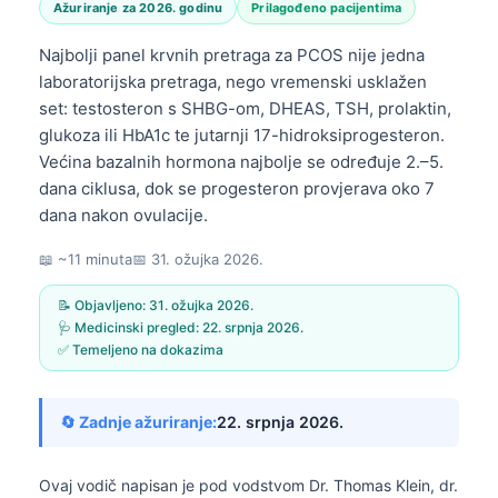
Ažuriranje za 2026. godinu
Prilagođeno pacijentima
Najbolji panel krvnih pretraga za PCOS nije jedna
laboratorijska pretraga, nego vremenski usklažen
set: testosteron s SHBG-om, DHEAS, TSH, prolaktin,
glukoza ili HbA1c te jutarnji 17-hidroksiprogesteron.
Većina bazalnih hormona najbolje se određuje 2.–5.
dana ciklusa, dok se progesteron provjerava oko 7
dana nakon ovulacije.
📖 ~11 minuta
📅
31. ožujka 2026.
📝 Objavljeno:
31. ožujka 2026.
🩺 Medicinski pregled:
22. srpnja 2026.
✅ Temeljeno na dokazima
🔄 Zadnje ažuriranje:
22. srpnja 2026.
Ovaj vodič napisan je pod vodstvom
Dr. Thomas Klein, dr.