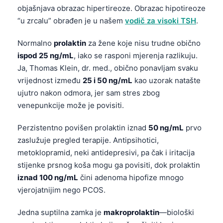
objašnjava obrazac hipertireoze. Obrazac hipotireoze
“u zrcalu” obrađen je u našem
vodič za visoki TSH
.
Normalno
prolaktin
za žene koje nisu trudne obično
ispod 25 ng/mL
, iako se rasponi mjerenja razlikuju.
Ja, Thomas Klein, dr. med., obično ponavljam svaku
vrijednost između
25 i 50 ng/mL
kao uzorak natašte
ujutro nakon odmora, jer sam stres zbog
venepunkcije može je povisiti.
Perzistentno povišen prolaktin iznad
50 ng/mL
prvo
zaslužuje pregled terapije. Antipsihotici,
metoklopramid, neki antidepresivi, pa čak i iritacija
stijenke prsnog koša mogu ga povisiti, dok prolaktin
iznad 100 ng/mL
čini adenoma hipofize mnogo
vjerojatnijim nego PCOS.
Norsk bokmål
Jedna suptilna zamka je
makroprolaktin
—biološki
Ślōnskŏ gŏdka