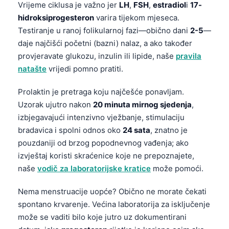
Vrijeme ciklusa je važno jer
LH
,
FSH
,
estradiol
i
17-
hidroksiprogesteron
varira tijekom mjeseca.
Testiranje u ranoj folikularnoj fazi—obično dani
2-5
—
daje najčišći početni (bazni) nalaz, a ako također
provjeravate glukozu, inzulin ili lipide, naše
pravila
natašte
vrijedi pomno pratiti.
Prolaktin je pretraga koju najčešće ponavljam.
Uzorak ujutro nakon
20 minuta mirnog sjedenja
,
izbjegavajući intenzivno vježbanje, stimulaciju
bradavica i spolni odnos oko
24 sata
, znatno je
pouzdaniji od brzog popodnevnog vađenja; ako
izvještaj koristi skraćenice koje ne prepoznajete,
naše
vodič za laboratorijske kratice
može pomoći.
Nema menstruacije uopće? Obično ne morate čekati
spontano krvarenje. Većina laboratorija za isključenje
može se vaditi bilo koje jutro uz dokumentirani