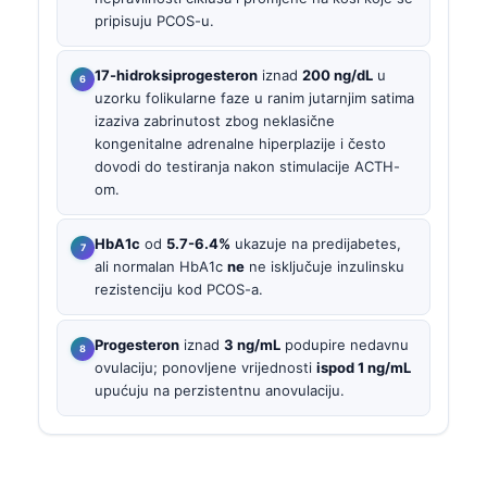
pripisuju PCOS-u.
17-hidroksiprogesteron
iznad
200 ng/dL
u
uzorku folikularne faze u ranim jutarnjim satima
izaziva zabrinutost zbog neklasične
kongenitalne adrenalne hiperplazije i često
dovodi do testiranja nakon stimulacije ACTH-
om.
HbA1c
od
5.7-6.4%
ukazuje na predijabetes,
ali normalan HbA1c
ne
ne isključuje inzulinsku
rezistenciju kod PCOS-a.
Progesteron
iznad
3 ng/mL
podupire nedavnu
ovulaciju; ponovljene vrijednosti
ispod 1 ng/mL
upućuju na perzistentnu anovulaciju.