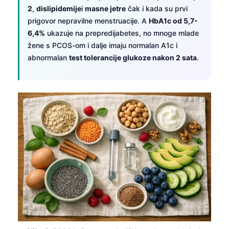
O‘zbekcha
2
,
dislipidemije
i
masne jetre
čak i kada su prvi
prigovor nepravilne menstruacije. A
HbA1c od 5,7-
Українська
6,4%
ukazuje na prepredijabetes, no mnoge mlade
አማርኛ
žene s PCOS-om i dalje imaju normalan A1c i
abnormalan
test tolerancije glukoze nakon 2 sata
.
Kiswahili
ភាសាខ្មែរ
ဗမာစာ
ไทย
Tagalog
Tiếng Việt
Bahasa Melayu
മലയാളം
ಕನ್ನಡ
ગુજરાતી
தமிழ்