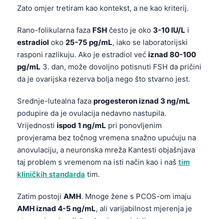
Zato omjer tretiram kao kontekst, a ne kao kriterij.
Rano-folikularna faza
FSH
često je oko
3-10 IU/L
i
estradiol
oko
25-75 pg/mL
, iako se laboratorijski
rasponi razlikuju. Ako je estradiol već
iznad 80-100
pg/mL
3. dan, može dovoljno potisnuti FSH da pričini
da je ovarijska rezerva bolja nego što stvarno jest.
Srednje-lutealna faza
progesteron iznad 3 ng/mL
podupire da je ovulacija nedavno nastupila.
Vrijednosti
ispod 1 ng/mL
pri ponovljenim
provjerama bez točnog vremena snažno upućuju na
anovulaciju, a neuronska mreža Kantesti objašnjava
taj problem s vremenom na isti način kao i naš
tim
kliničkih standarda
tim.
Zatim postoji
AMH
. Mnoge žene s PCOS-om imaju
AMH iznad 4-5 ng/mL
, ali varijabilnost mjerenja je