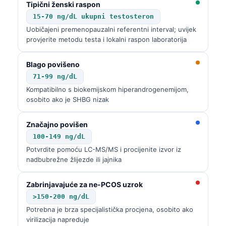
Tipični ženski raspon
15-70 ng/dL ukupni testosteron
Uobičajeni premenopauzalni referentni interval; uvijek
provjerite metodu testa i lokalni raspon laboratorija
Blago povišeno
71-99 ng/dL
Kompatibilno s biokemijskom hiperandrogenemijom,
osobito ako je SHBG nizak
Značajno povišen
100-149 ng/dL
Potvrdite pomoću LC-MS/MS i procijenite izvor iz
nadbubrežne žlijezde ili jajnika
Zabrinjavajuće za ne-PCOS uzrok
>150-200 ng/dL
Potrebna je brza specijalistička procjena, osobito ako
virilizacija napreduje