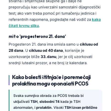
stvarna i smjernijske skupine ga i dalje ne
preporučuju kao univerzalni samostalni dijagnostički
test; ako vam treba pomoć pri tumačenju jedinica i
referentnih napomena, pogledajte naš vodič za
kako
čitati krvnu sliku
.
mit o 'progesteronu 21. dana'
Progesteron 21. dana ima smisla samo u
ciklusu od
28 dana
. U
ciklusu od 40 dana
, korisnije je
uzorkovanje bliže
33. danu
, jer je cilj uzorkovati
srednji lutealni prozor, a ne broj iz kalendara.
Kako bolesti štitnjače i poremećaji
prolaktina mogu oponašati PCOS
Svaka sumnjiva obrada za PCOS trebala bi
uključivati
TSH
,
slobodni T4
kada je TSH
abnormalan, i
prolaktin
. Visoki
TSH izvan približno