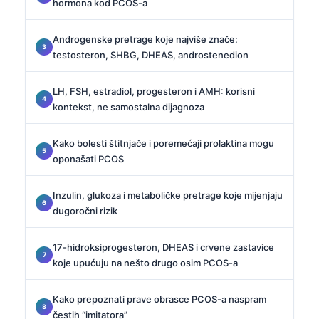
hormona kod PCOS-a
Androgenske pretrage koje najviše znače:
testosteron, SHBG, DHEAS, androstenedion
LH, FSH, estradiol, progesteron i AMH: korisni
kontekst, ne samostalna dijagnoza
Kako bolesti štitnjače i poremećaji prolaktina mogu
oponašati PCOS
Inzulin, glukoza i metaboličke pretrage koje mijenjaju
dugoročni rizik
17-hidroksiprogesteron, DHEAS i crvene zastavice
koje upućuju na nešto drugo osim PCOS-a
Kako prepoznati prave obrasce PCOS-a naspram
čestih “imitatora”