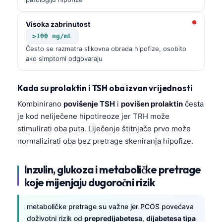
Gàidhlig
Euskara
Visoka zabrinutost
Македонски јазик
>100 ng/mL
Često se razmatra slikovna obrada hipofize, osobito
Latviešu valoda
ako simptomi odgovaraju
Galego
অসমীয়া
Kada su prolaktin i TSH oba izvan vrijednosti
සිංහල
Kombinirano
povišenje TSH
i
povišen prolaktin
česta
سنڌي
je kod neliječene hipotireoze jer TRH može
stimulirati oba puta. Liječenje štitnjače prvo može
پښتو
normalizirati oba bez pretrage skeniranja hipofize.
Slovenčina
Inzulin, glukoza i metaboličke pretrage
koje mijenjaju dugoročni rizik
Suomi
Қазақ тілі
metaboličke pretrage su važne jer PCOS povećava
Català
doživotni rizik od
prepredijabetesa
,
dijabetesa tipa