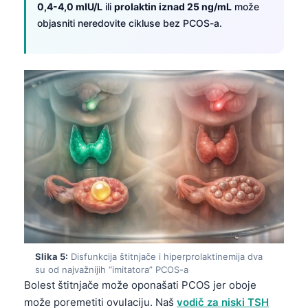
0,4-4,0 mIU/L
ili
prolaktin iznad 25 ng/mL
može
objasniti neredovite cikluse bez PCOS-a.
Slika 5:
Disfunkcija štitnjače i hiperprolaktinemija dva
su od najvažnijih “imitatora” PCOS-a
Bolest štitnjače može oponašati PCOS jer oboje
može poremetiti ovulaciju. Naš
vodič za niski TSH