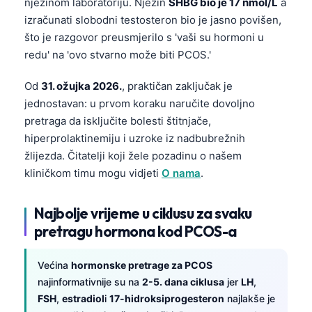
njezinom laboratoriju. Njezin
SHBG bio je 17 nmol/L
a
izračunati slobodni testosteron bio je jasno povišen,
što je razgovor preusmjerilo s 'vaši su hormoni u
redu' na 'ovo stvarno može biti PCOS.'
Od
31. ožujka 2026.
, praktičan zaključak je
jednostavan: u prvom koraku naručite dovoljno
pretraga da isključite bolesti štitnjače,
hiperprolaktinemiju i uzroke iz nadbubrežnih
žlijezda. Čitatelji koji žele pozadinu o našem
kliničkom timu mogu vidjeti
O nama
.
Najbolje vrijeme u ciklusu za svaku
pretragu hormona kod PCOS-a
Većina
hormonske pretrage za PCOS
najinformativnije su na
2-5. dana ciklusa
jer
LH
,
FSH
,
estradiol
i
17-hidroksiprogesteron
najlakše je