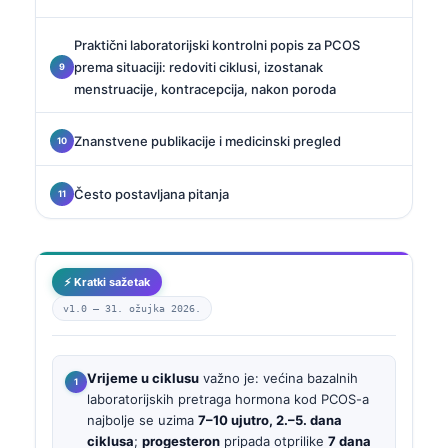
Praktični laboratorijski kontrolni popis za PCOS
prema situaciji: redoviti ciklusi, izostanak
menstruacije, kontracepcija, nakon poroda
Znanstvene publikacije i medicinski pregled
Često postavljana pitanja
⚡ Kratki sažetak
v1.0 —
31. ožujka 2026.
Vrijeme u ciklusu
važno je: većina bazalnih
laboratorijskih pretraga hormona kod PCOS-a
najbolje se uzima
7–10 ujutro, 2.–5. dana
ciklusa
;
progesteron
pripada otprilike
7 dana