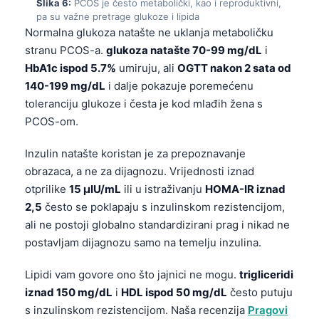
Slika 6:
PCOS je često metabolički, kao i reproduktivni,
pa su važne pretrage glukoze i lipida
తెలుగు
Normalna glukoza natašte ne uklanja metaboličku
मराठी
stranu PCOS-a.
glukoza natašte 70-99 mg/dL
i
HbA1c ispod 5.7%
umiruju, ali
OGTT nakon 2 sata od
اردو
140-199 mg/dL
i dalje pokazuje poremećenu
বাংলা
toleranciju glukoze i česta je kod mlađih žena s
Shqip
PCOS-om.
Magyar
Inzulin natašte koristan je za prepoznavanje
Slovenščina
obrazaca, a ne za dijagnozu. Vrijednosti iznad
한국어
otprilike
15 µIU/mL
ili u istraživanju
HOMA-IR iznad
2,5
često se poklapaju s inzulinskom rezistencijom,
Polski
ali ne postoji globalno standardizirani prag i nikad ne
Lietuvių kalba
postavljam dijagnozu samo na temelju inzulina.
Русский
Lipidi vam govore ono što jajnici ne mogu.
trigliceridi
ქართული
iznad 150 mg/dL
i
HDL ispod 50 mg/dL
često putuju
Čeština
s inzulinskom rezistencijom. Naša recenzija
Pragovi