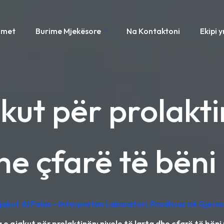
imet
Burime Mjekësore
Na Kontaktoni
Ekipi 
kut për prolakti
he çfarë të bën
Gjakut AI Falas – Interpretim Laboratori, Prodhuar në Gjerm
 e gjakut për prolaktinën: nivele të larta dhe çfarë të bën