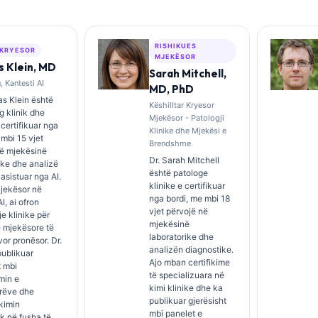
RISHIKUES
 KRYESOR
MJEKËSOR
 Klein, MD
Sarah Mitchell,
 Kantesti AI
MD, PhD
s Klein është
Këshilltar Kryesor
 klinik dhe
Mjekësor - Patologji
i certifikuar nga
Klinike dhe Mjekësi e
 mbi 15 vjet
Brendshme
në mjekësinë
Dr. Sarah Mitchell
ike dhe analizë
është patologe
 asistuar nga AI.
klinike e certifikuar
Mjekësor në
nga bordi, me mbi 18
I, ai ofron
vjet përvojë në
e klinike për
mjekësinë
 mjekësore të
laboratorike dhe
rvor pronësor. Dr.
analizën diagnostike.
publikuar
Ajo mban certifikime
t mbi
të specializuara në
imin e
kimi klinike dhe ka
rëve dhe
publikuar gjerësisht
kimin
mbi panelet e
ik në fusha të