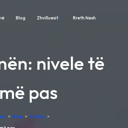
ynë
Blog
Zhvilluesit
Rreth Nesh
nën: nivele të
i më pas
ani
>
Blog
>
Artikuj
>
i më pas