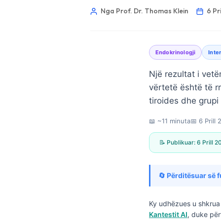
Nga Prof. Dr. Thomas Klein
6 Pr
Endokrinologji
Inte
Një rezultat i vet
vërtetë është të r
tiroides dhe grupi
📖 ~11 minuta
📅
6 Prill
📝 Publikuar:
6 Prill 
🔄 Përditësuar së f
Norsk bokmål
Ky udhëzues u shkrua 
Kantestit AI
, duke për
Ślōnskŏ gŏdka