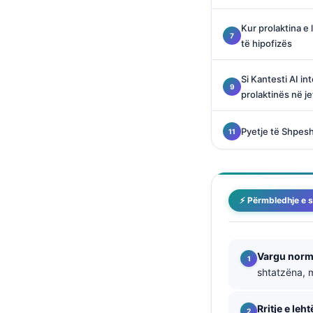
Català
Kur prolaktina e
O‘zbekcha
të hipofizës
Українська
Si Kantesti AI in
አማርኛ
prolaktinës në je
Kiswahili
ភាសាខ្មែរ
Pyetje të Shpes
ဗမာစာ
ไทย
Tagalog
⚡ Përmbledhje e s
Tiếng Việt
Bahasa Melayu
Vargu norm
മലയാളം
shtatzëna, m
ಕನ್ನಡ
Rritje e leht
ગુજરાતી