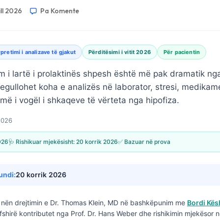
ill 2026
Pa Komente
rpretimi i analizave të gjakut
Përditësimi i vitit 2026
Për pacientin
ëm i lartë i prolaktinës shpesh është më pak dramatik n
regullohet koha e analizës në laborator, stresi, medika
 më i vogël i shkaqeve të vërteta nga hipofiza.
 2026
2026
🩺 Rishikuar mjekësisht:
20 korrik 2026
✅ Bazuar në prova
undi:
20 korrik 2026
nën drejtimin e
Dr. Thomas Klein, MD
në bashkëpunim me
Bordi Kës
fshirë kontributet nga Prof. Dr. Hans Weber dhe rishikimin mjekësor n