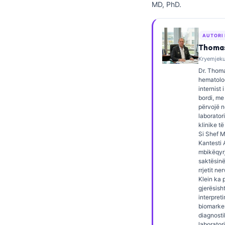
MD, PhD.
Frysk
Esperanto
AUTORI
Беларуская мова
Thomas
Kryemjeku,
Татар теле
Dr. Thoma
Кыргызча
hematolog
internist 
ئۇيغۇرچە
bordi, me
përvojë 
Cebuano
laborator
klinike të
Basa Jawa
Si Shef 
ພາສາລາວ
Kantesti A
mbikëqyrj
Монгол
saktësinë
rrjetit ne
Afrikaans
Klein ka 
gjerësish
العربية المغربية
interpret
biomarke
Occitan
diagnosti
laborator