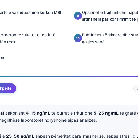
 lartë e vazhdueshme kërkon MRI
Opsionet e trajtimit dhe hapat
ardhshëm pas konfirmimit të p
terpreton rezultatet e testit të
Publikimet kërkimore dhe stan
tën reale
qasjes sonë
hta
hpejtë
al
zakonisht
4-15 ng/mL
te burrat e rritur dhe
5-25 ng/mL
te gratë e
egjithëse laboratorët ndryshojnë sipas analizës.
ë
e
25-50 ng/mL
shpesh përsëritet para imazherisë, sepse stresi, g