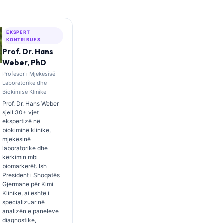
EKSPERT
KONTRIBUES
Prof. Dr. Hans
Weber, PhD
Profesor i Mjekësisë
Laboratorike dhe
Biokimisë Klinike
Prof. Dr. Hans Weber
sjell 30+ vjet
ekspertizë në
biokiminë klinike,
mjekësinë
laboratorike dhe
kërkimin mbi
biomarkerët. Ish
President i Shoqatës
Gjermane për Kimi
Klinike, ai është i
specializuar në
analizën e paneleve
diagnostike,