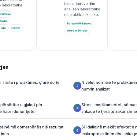
biomarkerëve dhe
 laboratorike.
analizën laboratorike
ërkimeve
në praktikën klinike.
holar
Porta e Kërkimeve
.edu
ORCID
Google Scholar
tjes
r i lartë i prolaktinës: çfarë do të
Nivelet normale të prolaktinë
numrin analizat
 përsëritur e gjakut për
Stresi, medikamentet, sëmund
 hapi i duhur tjetër
shkaqe të tjera të zakonshme
bëjnë më domethënës një rezultat
Si i dallojnë mjekët efektet 
ktinës
makroprolaktinën dhe shkaqet