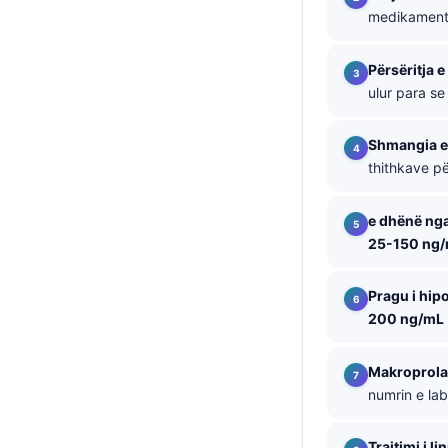
medikamente
தமிழ்
తెలుగు
Përsëritja e 
ulur para se
मराठी
اردو
Shmangia e
বাংলা
thithkave pë
Magyar
e dhënë nga
Slovenščina
25-150 ng
한국어
Polski
Pragu i hip
200 ng/mL
Lietuvių kalba
Русский
Makroprola
ქართული
numrin e lab
Čeština
Trajtimi i li