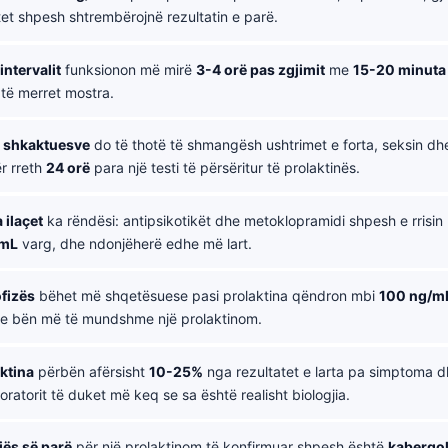
t shpesh shtrembërojnë rezultatin e parë.
intervalit
funksionon më mirë
3-4 orë pas zgjimit
me
15-20 minuta
 të merret mostra.
 shkaktuesve
do të thotë të shmangësh ushtrimet e forta, seksin dhe
r rreth
24 orë
para një testi të përsëritur të prolaktinës.
 ilaçet
ka rëndësi: antipsikotikët dhe metoklopramidi shpesh e rrisin
/mL
varg, dhe ndonjëherë edhe më lart.
ofizës
bëhet më shqetësuese pasi prolaktina qëndron mbi
100 ng/m
e bën më të mundshme një prolaktinom.
ktina
përbën afërsisht
10-25%
nga rezultatet e larta pa simptoma 
oratorit të duket më keq se sa është realisht biologjia.
njës së parë
për një prolaktinom të konfirmuar shpesh është
kabergol