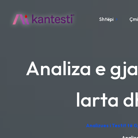
Shtëpi
Çm
Analiza e gja
larta d
Analizues i Testit të 
Analiza