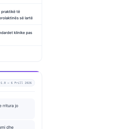
 praktikë të
rolaktinës së lartë
dardet klinike pas
v1.0 —
6 Prill 2026
 rritura jo
jumi dhe