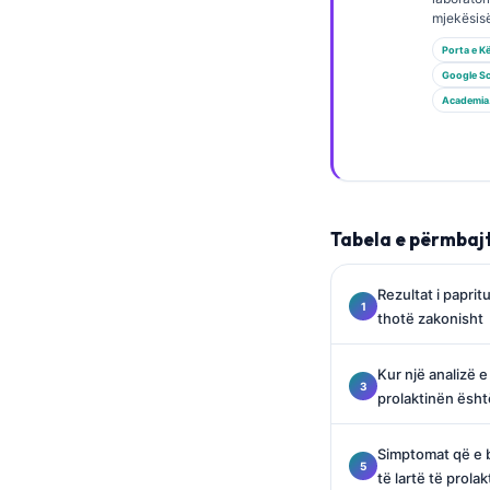
Gàidhlig
mjekësisë
Euskara
Porta e K
Македонски јазик
Google Sc
Academia
Latviešu valoda
Galego
অসমীয়া
සිංහල
Tabela e përmbaj
سنڌي
پښتو
Rezultat i papritu
thotë zakonisht
Slovenčina
Kur një analizë e
Hrvatski
prolaktinën është
Suomi
Simptomat që e 
Қазақ тілі
të lartë të prola