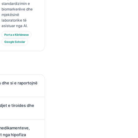
standardizimin e
biomarkerëve dhe
mjekësinë
laboratorike të
asistuar nga AI.
Porta e Kërkimeve
Google Scholar
s dhe si e raportojnë
jet e tiroides dhe
e medikamenteve,
 nga hipofiza