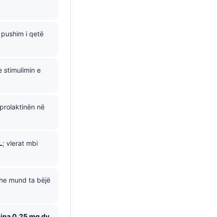
pushim i qetë
 stimulimin e
 prolaktinën në
L
; vlerat mbi
dhe mund ta bëjë
ina 0,25 mg dy