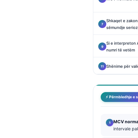
Català
O‘zbekcha
Shkaqet e zako
Українська
sëmundje serio
አማርኛ
Si e interpreton
Kiswahili
numri të vetëm
ភាសាខ្មែរ
ဗမာစာ
Shënime për vali
ไทย
Tagalog
Tiếng Việt
⚡ Përmbledhje e s
Bahasa Melayu
മലയാളം
MCV norma
ಕನ್ನಡ
intervale p
ગુજરાતી