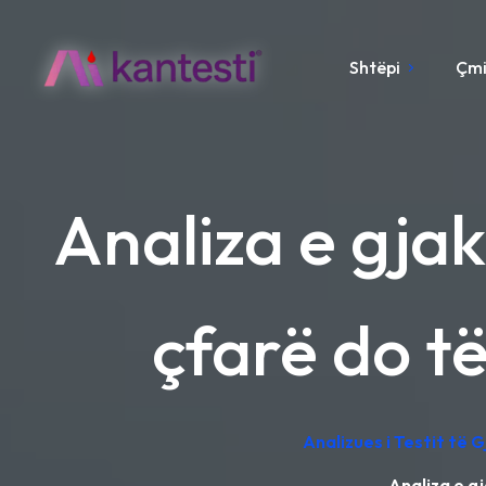
Shtëpi
Çm
Analiza e gjak
çfarë do t
Analizues i Testit të 
Analiza e g