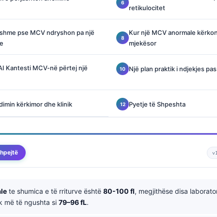
retikulocitet
nshme pse MCV ndryshon pa një
Kur një MCV anormale kërkon 
ze
mjekësor
 AI Kantesti MCV-në përtej një
Një plan praktik i ndjekjes pas
dimin kërkimor dhe klinik
Pyetje të Shpeshta
hpejtë
v
le
te shumica e të rriturve është
80-100 fl
, megjithëse disa laborato
ak më të ngushta si
79–96 fL
.