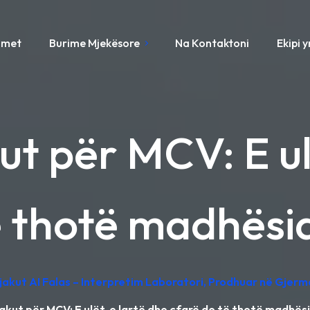
imet
Burime Mjekësore
Na Kontaktoni
Ekipi 
ut për MCV: E ul
ë thotë madhësia
Gjakut AI Falas – Interpretim Laboratori, Prodhuar në Gjerm
jakut për MCV: E ulët, e lartë dhe çfarë do të thotë madhësi