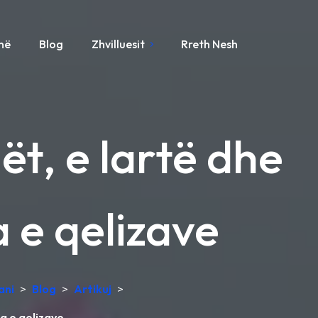
ynë
Blog
Zhvilluesit
Rreth Nesh
ët, e lartë dhe
 e qelizave
ani
>
Blog
>
Artikuj
>
a e qelizave