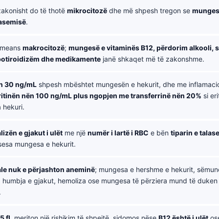
akonisht do të thotë
mikrocitozë
dhe më shpesh tregon se
munges
lasemisë
.
means
makrocitozë
;
mungesë e vitaminës B12, përdorim alkooli, 
ipotiroidizëm dhe medikamente
janë shkaqet më të zakonshme.
ën 30 ng/mL
shpesh mbështet mungesën e hekurit, dhe me inflamac
ritinën nën 100 ng/mL plus ngopjen me transferrinë nën 20%
si er
 hekuri.
izën e gjakut i ulët
me një
numër i lartë i RBC
e bën
tiparin e tala
esa mungesa e hekurit.
e nuk e përjashton aneminë
; mungesa e hershme e hekurit, sëmun
, humbja e gjakut, hemoliza ose mungesa të përziera mund të duken t
.
5 fL
meriton një rishikim të shpejtë, sidomos nëse
B12 është i ulët
os