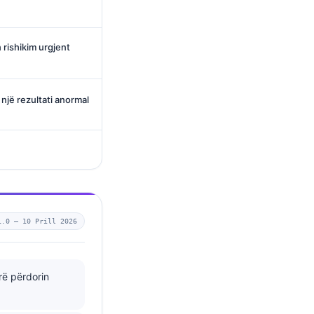
rishikim urgjent
 një rezultati anormal
1.0 —
10 Prill 2026
rë përdorin