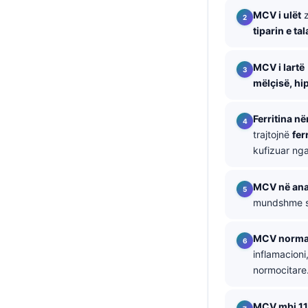
MCV i ulët
z
தமிழ்
tiparin e ta
తెలుగు
मराठी
MCV i lartë
mëlçisë, h
اردو
বাংলা
Ferritina n
Magyar
trajtojnë
fer
kufizuar nga
Slovenščina
한국어
MCV në anal
Polski
mundshme s
Lietuvių kalba
MCV normal
Русский
inflamacioni
ქართული
normocitare
Čeština
MCV mbi 11