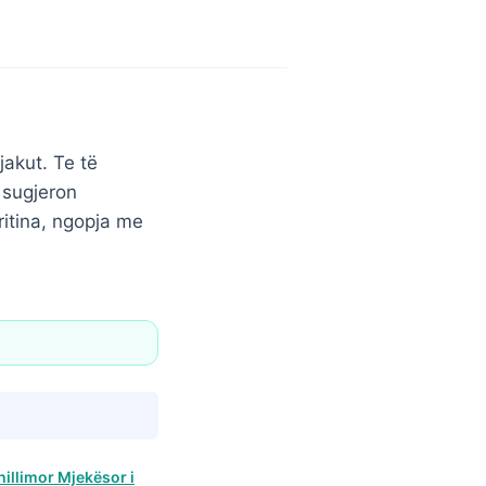
jakut. Te të
L sugjeron
itina, ngopja me
hillimor Mjekësor i