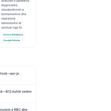
analizën e paneleve
diagnostike,
standardizimin e
biomarkerëve dhe
mjekësinë
laboratorike të
asistuar nga AI.
Porta e Kërkimeve
Google Scholar
citozë—por jo
ozë—B12 është vetëm
 numrin e RBC dhe