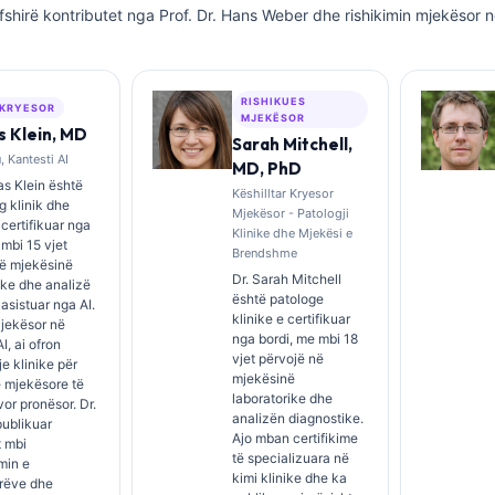
fshirë kontributet nga Prof. Dr. Hans Weber dhe rishikimin mjekësor n
RISHIKUES
 KRYESOR
MJEKËSOR
 Klein, MD
Sarah Mitchell,
 Kantesti AI
MD, PhD
s Klein është
Këshilltar Kryesor
 klinik dhe
Mjekësor - Patologji
i certifikuar nga
Klinike dhe Mjekësi e
 mbi 15 vjet
Brendshme
në mjekësinë
Dr. Sarah Mitchell
ike dhe analizë
është patologe
 asistuar nga AI.
klinike e certifikuar
Mjekësor në
nga bordi, me mbi 18
I, ai ofron
vjet përvojë në
e klinike për
mjekësinë
 mjekësore të
laboratorike dhe
rvor pronësor. Dr.
analizën diagnostike.
publikuar
Ajo mban certifikime
t mbi
të specializuara në
imin e
kimi klinike dhe ka
rëve dhe