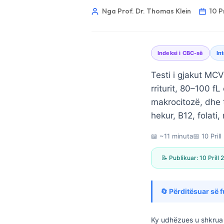
Nga Prof. Dr. Thomas Klein
10 P
Indeksi i CBC-së
In
Testi i gjakut MC
rriturit, 80–100 f
makrocitozë, dhe 
hekur, B12, folati,
📖 ~11 minuta
📅
10 Pril
📝 Publikuar:
10 Prill
🔄 Përditësuar së f
Norsk bokmål
Ślōnskŏ gŏdka
Ky udhëzues u shkrua 