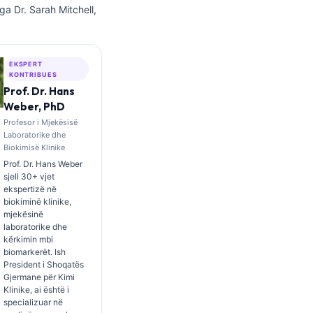
ga Dr. Sarah Mitchell,
EKSPERT
KONTRIBUES
Prof. Dr. Hans
Weber, PhD
Profesor i Mjekësisë
Laboratorike dhe
Biokimisë Klinike
Prof. Dr. Hans Weber
sjell 30+ vjet
ekspertizë në
biokiminë klinike,
mjekësinë
laboratorike dhe
kërkimin mbi
biomarkerët. Ish
President i Shoqatës
Gjermane për Kimi
Klinike, ai është i
specializuar në