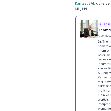
Kantestit AI
, duke për
Frysk
MD, PhD.
Esperanto
Беларуская мова
AUTORI
Татар теле
Thomas
Kryemjeku,
Кыргызча
Dr. Thoma
ئۇيغۇرچە
hematolog
internist 
Cebuano
bordi, me
përvojë 
Basa Jawa
laborator
klinike të
ພາສາລາວ
Si Shef 
Kantesti A
Монгол
mbikëqyrj
saktësinë
Afrikaans
rrjetit ne
العربية المغربية
Klein ka 
gjerësish
Occitan
interpret
biomarke