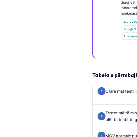
Gàidhlig
diagnosti
laborator
Euskara
mjekësisë
Македонски јазик
Porta e K
Google Sc
Latviešu valoda
Academia
Galego
অসমীয়া
සිංහල
سنڌي
Tabela e përmbaj
پښتو
Çfarë mat testi 
Slovenčina
Hrvatski
Testet më të mira
ulët të testit të
Suomi
Қазақ тілі
MCV normale nuk