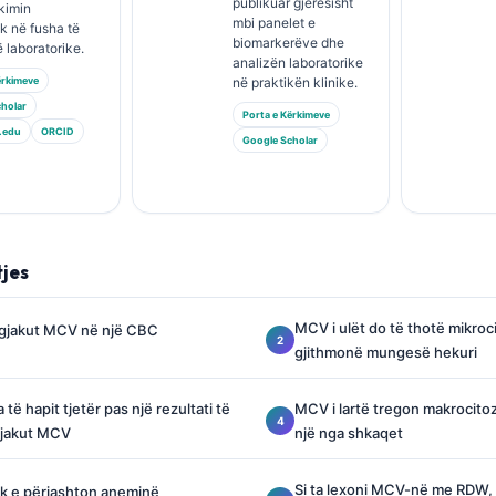
publikuar gjerësisht
kimin
mbi panelet e
ik në fusha të
biomarkerëve dhe
 laboratorike.
analizën laboratorike
ërkimeve
në praktikën klinike.
holar
Porta e Kërkimeve
.edu
ORCID
Google Scholar
tjes
MCV i ulët do të thotë mikro
i gjakut MCV në një CBC
gjithmonë mungesë hekuri
 të hapit tjetër pas një rezultati të
MCV i lartë tregon makrocit
 gjakut MCV
një nga shkaqet
Si ta lexoni MCV-në me RDW,
 e përjashton aneminë