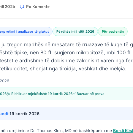
rill 2026
Pa Komente
terpretimi i analizave të gjakut
Përditësimi i vitit 2026
Për pacientin
V ju tregon madhësinë mesatare të rruazave të kuqe të g
L është tipike; nën 80 fL sugjeron mikrocitozë, mbi 100 f
testet e ardhshme të dobishme zakonisht varen nga ferr
 retikulocitet, shenjat nga tiroidja, veshkat dhe mëlçia.
l 2026
 2026
🩺 Rishikuar mjekësisht:
19 korrik 2026
✅ Bazuar në prova
undi:
19 korrik 2026
nën drejtimin e
Dr. Thomas Klein, MD
në bashkëpunim me
Bordi Kës