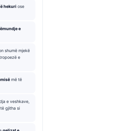
ë hekuri
ose
sëmundje e
ion shumë mjekë
itropoezë e
semisë
më të
dja e veshkave,
ë gjitha si
e
qelizat e