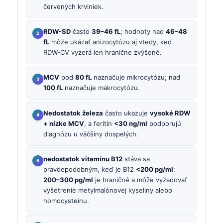
červených krviniek.
RDW-SD
často
39–46 fL
; hodnoty nad
46–48
fL
môže ukázať anizocytózu aj vtedy, keď
RDW-CV vyzerá len hranične zvýšené.
MCV
pod
80 fL
naznačuje mikrocytózu; nad
100 fL
naznačuje makrocytózu.
Nedostatok železa
často ukazuje
vysoké RDW
+ nízke MCV
, a feritín
<30 ng/ml
podporujú
diagnózu u väčšiny dospelých.
nedostatok vitamínu B12
stáva sa
pravdepodobným, keď je B12
<200 pg/ml
;
200–300 pg/ml
je hraničné a môže vyžadovať
vyšetrenie metylmalónovej kyseliny alebo
homocysteínu.