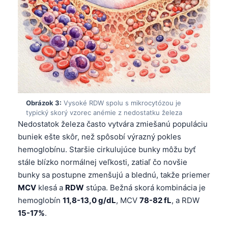
Obrázok 3:
Vysoké RDW spolu s mikrocytózou je
typický skorý vzorec anémie z nedostatku železa
Nedostatok železa často vytvára zmiešanú populáciu
buniek ešte skôr, než spôsobí výrazný pokles
hemoglobínu. Staršie cirkulujúce bunky môžu byť
stále blízko normálnej veľkosti, zatiaľ čo novšie
bunky sa postupne zmenšujú a blednú, takže priemer
MCV
klesá a
RDW
stúpa. Bežná skorá kombinácia je
hemoglobín
11,8-13,0 g/dL
, MCV
78-82 fL
, a RDW
15-17%
.