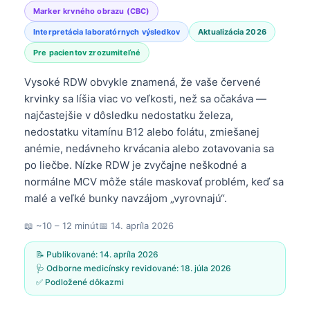
Marker krvného obrazu (CBC)
Interpretácia laboratórnych výsledkov
Aktualizácia 2026
Pre pacientov zrozumiteľné
Vysoké RDW obvykle znamená, že vaše červené
krvinky sa líšia viac vo veľkosti, než sa očakáva —
najčastejšie v dôsledku nedostatku železa,
nedostatku vitamínu B12 alebo folátu, zmiešanej
anémie, nedávneho krvácania alebo zotavovania sa
po liečbe. Nízke RDW je zvyčajne neškodné a
normálne MCV môže stále maskovať problém, keď sa
malé a veľké bunky navzájom „vyrovnajú“.
📖 ~10 – 12 minút
📅
14. apríla 2026
📝 Publikované:
14. apríla 2026
🩺 Odborne medicínsky revidované:
18. júla 2026
✅ Podložené dôkazmi