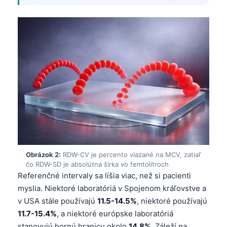
Obrázok 2:
RDW-CV je percento viazané na MCV, zatiaľ
čo RDW-SD je absolútna šírka vo femtolitroch
Referenčné intervaly sa líšia viac, než si pacienti
myslia. Niektoré laboratóriá v Spojenom kráľovstve a
v USA stále používajú
11.5-14.5%
, niektoré používajú
11.7-15.4%
, a niektoré európske laboratóriá
stanovujú hornú hranicu okolo
14.8%
. Záleží na