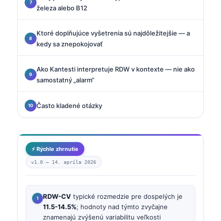
železa alebo B12
Ktoré doplňujúce vyšetrenia sú najdôležitejšie — a
kedy sa znepokojovať
Ako Kantesti interpretuje RDW v kontexte — nie ako
samostatný „alarm“
Často kladené otázky
⚡ Rýchle zhrnutie
v1.0 —
14. apríla 2026
RDW-CV
typické rozmedzie pre dospelých je
11.5-14.5%
; hodnoty nad týmto zvyčajne
znamenajú zvýšenú variabilitu veľkosti