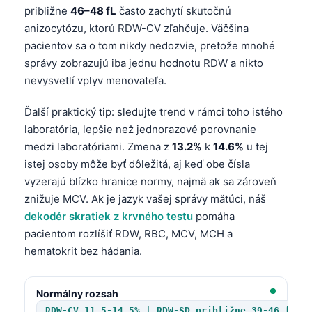
približne
46–48 fL
často zachytí skutočnú
anizocytózu, ktorú RDW-CV zľahčuje. Väčšina
pacientov sa o tom nikdy nedozvie, pretože mnohé
správy zobrazujú iba jednu hodnotu RDW a nikto
nevysvetlí vplyv menovateľa.
Ďalší praktický tip: sledujte trend v rámci toho istého
laboratória, lepšie než jednorazové porovnanie
medzi laboratóriami. Zmena z
13.2%
k
14.6%
u tej
istej osoby môže byť dôležitá, aj keď obe čísla
vyzerajú blízko hranice normy, najmä ak sa zároveň
znižuje MCV. Ak je jazyk vašej správy mätúci, náš
dekodér skratiek z krvného testu
pomáha
pacientom rozlíšiť RDW, RBC, MCV, MCH a
hematokrit bez hádania.
Normálny rozsah
RDW-CV 11.5-14.5% | RDW-SD približne 39-46 fL