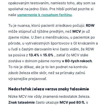
opakovaným testovaním, namiesto toho, aby som sa
spoliehal na jedno číslo. Pre hlbší pohľad pozrite si
naše
usmernenie k rozsahom feritínu
.
Tu je nuansa, ktorú pacienti zriedkavo počujú:
RDW
môže stúpnuť už týždne predtým, než
MCV
je už
zjavne nízke. U žien s menštruáciou, u pacientok po
pôrode, u vytrvalostných športovcov s GI krvácaním a
u ľudí s častým darovaním krvi často vidím, že RDW
sa posúva z
13.4%
k
15.0%
, zatiaľ čo MCV stále
zostáva v dolnom pásme normy
v 80-tych rokoch
.
To nie je dôkaz, ale je to len podnet na kontrolu
zásob železa ešte skôr, než sa príznaky začnú
výraznejšie prejavovať.
Nedostatok železa verzus znaky talasémie
Nízke MCV nie vždy znamená nedostatok železa.
Znak talasémie
často ukazuje
MCV pod 80 fL
s