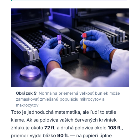
Frysk
Esperanto
Беларуская мова
Татар теле
Кыргызча
ئۇيغۇرچە
Cebuano
Basa Jawa
ພາສາລາວ
Obrázok 5:
Normálna priemerná veľkosť buniek môže
Монгол
zamaskovať zmiešanú populáciu mikrocytov a
makrocytov
Afrikaans
Toto je jednoduchá matematika, ale ľudí to stále
klame. Ak sa polovica vašich červených krviniek
العربية المغربية
zhlukuje okolo
72 fL
a druhá polovica okolo
108 fL
,
Occitan
priemer vyjde blízko
90 fL
— na papieri úplne