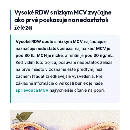
Vysoké RDW s nízkym MCV zvyčajne
ako prvé poukazuje na nedostatok
železa
Vysoké RDW spolu s nízkym MCV
najčastejšie
naznačuje
nedostatok železa
, najmä keď
MCV je
pod 80 fL
,
MCH je nízke
, a feritín je
pod 30 ng/mL
.
Keď vidím túto trojicu, posúvam nedostatok železa
na prvé miesto v zozname ešte predtým, než
začnem hľadať zriedkavejšie vysvetlenia. Pre
základné informácie o veľkosti buniek je naše
sprievodca MCV
najrýchlejšie čítanie na popri.