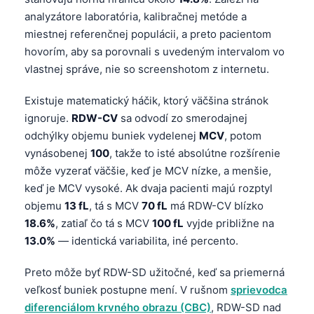
analyzátore laboratória, kalibračnej metóde a
miestnej referenčnej populácii, a preto pacientom
hovorím, aby sa porovnali s uvedeným intervalom vo
vlastnej správe, nie so screenshotom z internetu.
Existuje matematický háčik, ktorý väčšina stránok
ignoruje.
RDW-CV
sa odvodí zo smerodajnej
odchýlky objemu buniek vydelenej
MCV
, potom
vynásobenej
100
, takže to isté absolútne rozšírenie
môže vyzerať väčšie, keď je MCV nízke, a menšie,
keď je MCV vysoké. Ak dvaja pacienti majú rozptyl
objemu
13 fL
, tá s MCV
70 fL
má RDW-CV blízko
18.6%
, zatiaľ čo tá s MCV
100 fL
vyjde približne na
13.0%
— identická variabilita, iné percento.
Preto môže byť RDW-SD užitočné, keď sa priemerná
veľkosť buniek postupne mení. V rušnom
sprievodca
diferenciálom krvného obrazu (CBC)
, RDW-SD nad