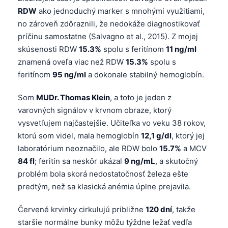
RDW
ako jednoduchý marker s mnohými využitiami,
no zároveň zdôraznili, že nedokáže diagnostikovať
príčinu samostatne (Salvagno et al., 2015). Z mojej
skúsenosti RDW
15.3%
spolu s feritínom
11 ng/ml
znamená oveľa viac než RDW
15.3%
spolu s
feritínom
95 ng/ml
a dokonale stabilný hemoglobín.
Som
MUDr. Thomas Klein
, a toto je jeden z
varovných signálov v krvnom obraze, ktorý
vysvetľujem najčastejšie. Učiteľka vo veku 38 rokov,
ktorú som videl, mala hemoglobín
12,1 g/dl
, ktorý jej
laboratórium neoznačilo, ale RDW bolo
15.7%
a MCV
84 fl
; feritín sa neskôr ukázal
9 ng/mL
, a skutočný
problém bola skorá nedostatočnosť železa ešte
predtým, než sa klasická anémia úplne prejavila.
Červené krvinky cirkulujú približne
120 dní
, takže
staršie normálne bunky môžu týždne ležať vedľa