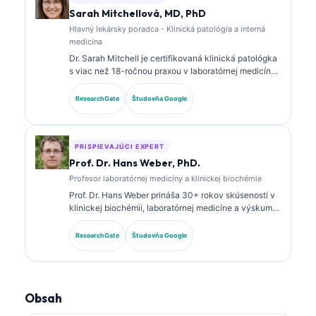
Sarah Mitchellová, MD, PhD
Hlavný lekársky poradca - Klinická patológia a interná
medicína
Dr. Sarah Mitchell je certifikovaná klinická patológka
s viac než 18-ročnou praxou v laboratórnej medicíne
a diagnostickej analýze. Má špecializované
certifikácie v klinickej biochémii a rozsiahle
ResearchGate
Študovňa Google
publikovala o paneloch biomarkerov a laboratórnej
analýze v klinickej praxi.
PRISPIEVAJÚCI EXPERT
Prof. Dr. Hans Weber, PhD.
Profesor laboratórnej medicíny a klinickej biochémie
Prof. Dr. Hans Weber prináša 30+ rokov skúseností v
klinickej biochémii, laboratórnej medicíne a výskume
biomarkerov. Bývalý prezident Nemeckej spoločnosti
pre klinickú biochémiu, špecializuje sa na analýzu
ResearchGate
Študovňa Google
diagnostických panelov, štandardizáciu biomarkerov
a laboratórnu medicínu podporovanú AI.
Obsah