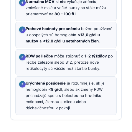
Normálne MCV
si
nie
vylučuje anémiu;
zmiešané malé a veľké bunky sa stále môžu
priemerovať na
80 – 100 fl.l
.
Prahové hodnoty pre anémiu
bežne používané
u dospelých sú hemoglobín
<13,0 g/dl u
mužov
a
<12,0 g/dl u netehotných žien
.
RDW po liečbe
môže stúpnuť o
1–2 týždňov
po
liečbe železom alebo B12, pretože nové
retikulocyty sú väčšie než staršie bunky.
Urýchlené posúdenie
je rozumnejšie, ak je
hemoglobín
<8 g/dl
, alebo ak zmeny RDW
prichádzajú spolu s bolestou na hrudníku,
mdlobami, čiernou stolicou alebo
dýchavičnosťou v pokoji.