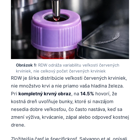
Obrázok 1:
RDW odráža variabilitu veľkosti červených
krviniek, nie celkový počet červených krviniek
RDW je šírka distribúcie veľkosti červených krviniek,
nie množstvo krvi a nie priamo vaša hladina železa.
Pri
kompletný krvný obraz
, na
14.5%
hovorí, že
kostná dreň uvoľňuje bunky, ktoré si navzájom
nesedia dobre veľkosťou, čo často nastáva, keď sa
zmení výživa, krvácanie, zápal alebo odpoveď kostnej
drene.
Zložitejšia časť je špecifickosť. Salvagno et al. opísali