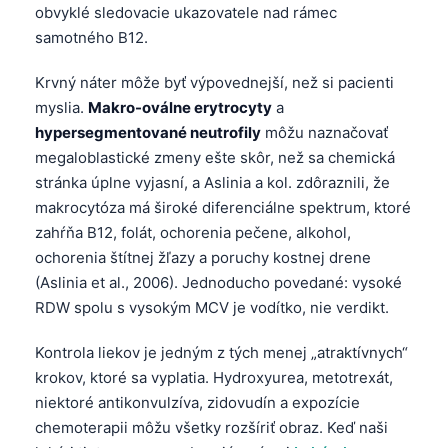
obvyklé sledovacie ukazovatele nad rámec
samotného B12.
Krvný náter môže byť výpovednejší, než si pacienti
myslia.
Makro-oválne erytrocyty
a
hypersegmentované neutrofily
môžu naznačovať
megaloblastické zmeny ešte skôr, než sa chemická
stránka úplne vyjasní, a Aslinia a kol. zdôraznili, že
makrocytóza má široké diferenciálne spektrum, ktoré
zahŕňa B12, folát, ochorenia pečene, alkohol,
ochorenia štítnej žľazy a poruchy kostnej drene
(Aslinia et al., 2006). Jednoducho povedané: vysoké
RDW spolu s vysokým MCV je vodítko, nie verdikt.
Kontrola liekov je jedným z tých menej „atraktívnych“
krokov, ktoré sa vyplatia. Hydroxyurea, metotrexát,
niektoré antikonvulzíva, zidovudín a expozície
chemoterapii môžu všetky rozšíriť obraz. Keď naši