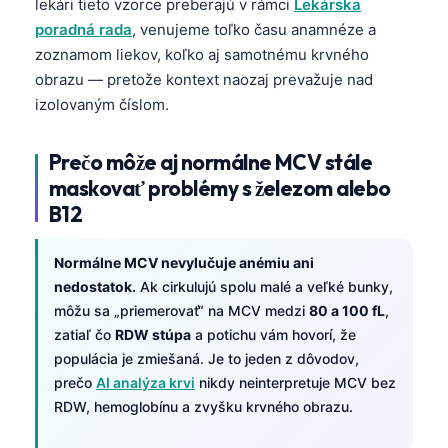
lekári tieto vzorce preberajú v rámci
Lekárska
poradná rada
, venujeme toľko času anamnéze a
zoznamom liekov, koľko aj samotnému krvného
obrazu — pretože kontext naozaj prevažuje nad
izolovaným číslom.
Prečo môže aj normálne MCV stále
maskovať problémy s železom alebo
B12
Normálne MCV nevylučuje anémiu ani
nedostatok.
Ak cirkulujú spolu malé a veľké bunky,
môžu sa „priemerovať“ na MCV medzi
80 a 100 fL
,
zatiaľ čo
RDW stúpa
a potichu vám hovorí, že
populácia je zmiešaná. Je to jeden z dôvodov,
prečo
AI analýza krvi
nikdy neinterpretuje MCV bez
Norsk bokmål
RDW, hemoglobínu a zvyšku krvného obrazu.
Ślōnskŏ gŏdka