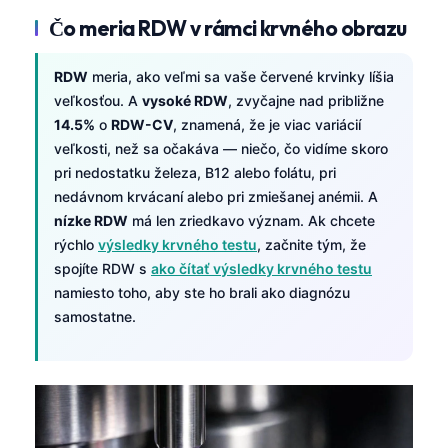
Čo meria RDW v rámci krvného obrazu
RDW
meria, ako veľmi sa vaše červené krvinky líšia
veľkosťou. A
vysoké RDW
, zvyčajne nad približne
14.5%
o
RDW-CV
, znamená, že je viac variácií
veľkosti, než sa očakáva — niečo, čo vidíme skoro
pri nedostatku železa, B12 alebo folátu, pri
nedávnom krvácaní alebo pri zmiešanej anémii. A
nízke RDW
má len zriedkavo význam. Ak chcete
rýchlo
výsledky krvného testu
, začnite tým, že
spojíte RDW s
ako čítať výsledky krvného testu
namiesto toho, aby ste ho brali ako diagnózu
samostatne.