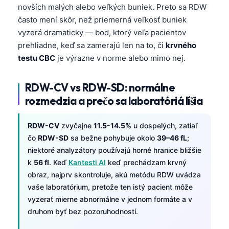
novších malých alebo veľkých buniek. Preto sa RDW
často mení skôr, než priemerná veľkosť buniek
vyzerá dramaticky — bod, ktorý veľa pacientov
prehliadne, keď sa zamerajú len na to, či
krvného
testu CBC
je výrazne v norme alebo mimo nej.
RDW-CV vs RDW-SD: normálne
rozmedzia a prečo sa laboratóriá líšia
RDW-CV
zvyčajne
11.5-14.5%
u dospelých, zatiaľ
čo
RDW-SD
sa bežne pohybuje okolo
39–46 fL
;
niektoré analyzátory používajú horné hranice bližšie
k
56 fl
. Keď
Kantesti AI
keď prechádzam krvný
obraz, najprv skontroluje, akú metódu RDW uvádza
vaše laboratórium, pretože ten istý pacient môže
vyzerať mierne abnormálne v jednom formáte a v
druhom byť bez pozoruhodností.