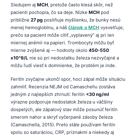
Sledujem aj
MCH
, pretože často klesá skôr, než
pacienti pochopia, čo sa deje. Nízke
MCH
pod
približne
27 pg
posilňuje myšlienku, že bunky nesú
menej hemoglobínu, a náš
článok o MCH
vysvetľuje,
prečo sa pacient môže cítiť „vyplavený“ aj pri len
miernej anémii na papieri. Trombocyty môžu byť
mierne zvýšené aj — hodnoty okolo
450-550
x10^9/L
nie sú pri nedostatku železa nezvyčajné a
môžu ľudí viesť k domnienke, že problém je inde.
Feritín zvyčajne ukončí spor, hoci zápal môže situáciu
zahmliť. Recenzia NEJM od Camaschellu zostáva
jedným z najlepších zhrnutí: feritín
<30 ng/ml
výrazne podporuje nedostatok železa u väčšiny
dospelých, ale zápalový stav môže posunúť feritín
smerom nahor a skryť vyčerpané zásoby železa
(Camaschella, 2015). Preto stále používam feritín
spolu so saturáciou, CRP, príznakmi a niekedy aj