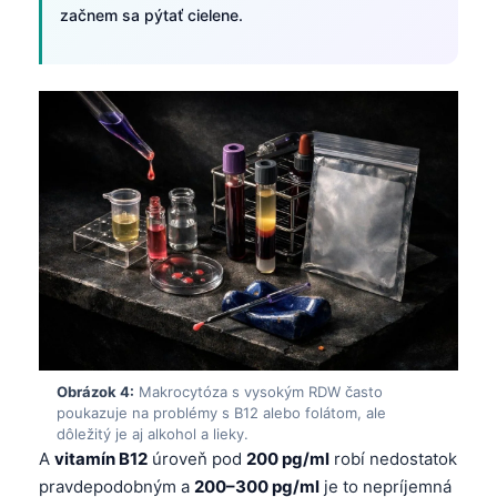
začnem sa pýtať cielene.
Obrázok 4:
Makrocytóza s vysokým RDW často
poukazuje na problémy s B12 alebo folátom, ale
dôležitý je aj alkohol a lieky.
A
vitamín B12
úroveň pod
200 pg/ml
robí nedostatok
pravdepodobným a
200–300 pg/ml
je to nepríjemná