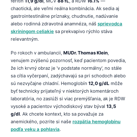
feritín
11,9 g/dl
, MCV
88 fL
, a RDW
16.1%
—
O‘zbekcha
chaotická, ale veľmi reálna kombinácia. Ak sedia aj
Українська
gastrointestinálne príznaky, chudnutie, nadúvanie
alebo rodinná zdravotná anamnéza, náš
sprievodca
አማርኛ
skríningom celiakie
sa prekvapivo rýchlo stáva
Kiswahili
relevantným.
ភាសាខ្មែរ
Po rokoch v ambulancii,
MUDr. Thomas Klein
,
ဗမာစာ
venujem zvýšenú pozornosť, keď pacientom povedia,
ไทย
že ich krvný obraz je 'v podstate normálny', no stále
Tagalog
sa cítia vyčerpaní, zadýchavajú sa pri schodoch alebo
sú nezvyčajne chladní. Hemoglobín
12,0 g/dL
môže
Tiếng Việt
byť technicky prijateľný v niektorých komentároch
Bahasa Melayu
laboratória, no zaslúži si viac premýšľania, ak je RDW
മലയാളം
vysoké a pacientov východiskový stav býval
13,5
g/dl
. Ak chcete kontext, kto sa považuje za
ಕನ್ನಡ
anemického, pozrite si naše
rozpätia hemoglobínu
ગુજરાતી
podľa veku a pohlavia
.
தமிழ்