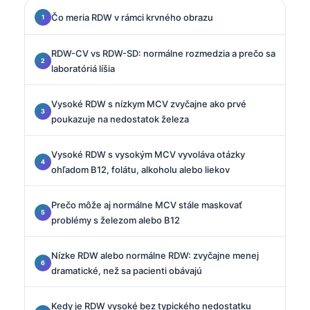
Čo meria RDW v rámci krvného obrazu
RDW-CV vs RDW-SD: normálne rozmedzia a prečo sa
laboratóriá líšia
Vysoké RDW s nízkym MCV zvyčajne ako prvé
poukazuje na nedostatok železa
Vysoké RDW s vysokým MCV vyvoláva otázky
ohľadom B12, folátu, alkoholu alebo liekov
Prečo môže aj normálne MCV stále maskovať
problémy s železom alebo B12
Nízke RDW alebo normálne RDW: zvyčajne menej
dramatické, než sa pacienti obávajú
Kedy je RDW vysoké bez typického nedostatku