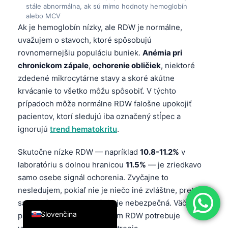
stále abnormálna, ak sú mimo hodnoty hemoglobín
简体中文
alebo MCV
Ak je hemoglobín nízky, ale RDW je normálne,
Română
uvažujem o stavoch, ktoré spôsobujú
Türkçe
rovnomernejšiu populáciu buniek.
Anémia pri
Ελληνικά
chronickom zápale
,
ochorenie obličiek
, niektoré
zdedené mikrocytárne stavy a skoré akútne
Português
krvácanie to všetko môžu spôsobiť. V týchto
Español
prípadoch môže normálne RDW falošne upokojiť
Italiano
pacientov, ktorí sledujú iba označený stĺpec a
ignorujú
trend hematokritu
.
עִבְרִית
Français
Skutočne nízke RDW — napríklad
10.8-11.2%
v
العربية
laboratóriu s dolnou hranicou
11.5%
— je zriedkavo
samo osebe signál ochorenia. Zvyčajne to
Deutsch
nesledujem, pokiaľ nie je niečo iné zvláštne, pretože
English
samotná rovnomernosť nie je nebezpečná. Väčšina
Slovenčina
pacientov s izolovane nízkym RDW potrebuje