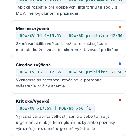
Typické rozpätie pre dospelých; interpretujte spolu s
MCV, hemoglobínom a príznakmi
Mierne zvýšené
RDW-CV 14.6-15.5% | RDW-SD približne 47-50 fL
Skorá variabilita veľkosti; bežné pri začínajúcom
nedostatku železa alebo skorom zotavovaní po liečbe
Stredne zvýšené
RDW-CV 15.6-17.5% | RDW-SD približne 51-56 fL
Významná anizocytóza; zvyčajne je potrebné
vyšetrenie príčiny anémie
Kritické/Vysoké
RDW-CV >17.5% | RDW-SD >56 fL
Výrazná variabilita veľkosti; sama o sebe to nie je
urgentné, ale ak je hemoglobín nízky alebo príznaky
výrazné, je rozumné urgentné vyšetrenie