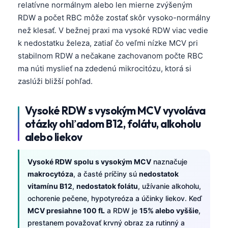
relatívne normálnym alebo len mierne zvýšeným
RDW a počet RBC môže zostať skôr vysoko-normálny
než klesať. V bežnej praxi ma vysoké RDW viac vedie
k nedostatku železa, zatiaľ čo veľmi nízke MCV pri
stabilnom RDW a nečakane zachovanom počte RBC
ma núti myslieť na zdedenú mikrocitózu, ktorá si
zaslúži bližší pohľad.
Vysoké RDW s vysokým MCV vyvoláva
otázky ohľadom B12, folátu, alkoholu
alebo liekov
Vysoké RDW spolu s vysokým MCV
naznačuje
makrocytóza
, a časté príčiny sú
nedostatok
vitamínu B12
,
nedostatok folátu
, užívanie alkoholu,
ochorenie pečene, hypotyreóza a účinky liekov. Keď
MCV presiahne 100 fL
a RDW je
15% alebo vyššie
,
prestanem považovať krvný obraz za rutinný a