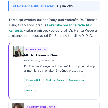
🔄 Posledná aktualizácia:
18. júla 2026
Tento sprievodca bol napísaný pod vedením
Dr. Thomas
Klein, MD
v spolupráci s
Lekárska poradná rada AI v
Kantesti
, vrátane príspevkov od prof. Dr. Hansa Webera
a lekárskeho posudku od Dr. Sarah Mitchell, MD, PhD.
HLAVNÝ AUTOR
MUDr. Thomas Klein
Hlavný lekár, Kantesti AI
Dr. Thomas Klein je certifikovaný klinický hematológ
a internista s viac ako 15-ročnou praxou v
laboratórnej medicíne a analýze klinických údajov s
podporou AI. Ako hlavný lekársky riaditeľ v
ResearchGate
Študovňa Google
Academia.edu
spoločnosti Kantesti AI poskytuje klinický dohľad nad
medicínskou presnosťou proprietárnej neurónovej
ORCID
siete. Dr. Klein publikoval rozsiahle práce o
interpretácii biomarkerov a laboratórnej diagnostike v
oblasti laboratórnej medicíny.
LEKÁRSKY RECENZENT