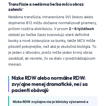
Transfúzie a nedávna liečba môžu obraz
తెలుగు
zahmliť
मराठी
Nedávna transfúzia, intravenózne (IV) železo alebo
اردو
doplnenie B12 môžu dočasne normalizovať priemery,
pričom rozšíria distribúciu. V prvom
2 – 6 týždňoch
বাংলা
období po liečbe často koexistujú staré deficitné
Shqip
bunky a nové zotavujúce sa bunky, takže MCV môže
Magyar
pôsobiť pokojnejšie, než aká je skutočná biológia. To
je jeden z dôvodov, prečo môže jeden krvný obraz
Slovenščina
zavádzať, ak neviete, čo sa dialo v predchádzajúcom
한국어
mesiaci.
Polski
Nízke RDW alebo normálne RDW:
Lietuvių kalba
zvyčajne menej dramatické, než sa
Русский
pacienti obávajú
ქართული
Čeština
Nízke RDW zvyčajne nie je klinicky významné a