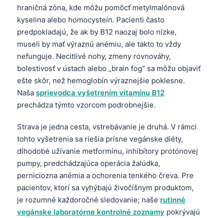
hraničná zóna, kde môžu pomôcť metylmalónová
kyselina alebo homocysteín. Pacienti často
predpokladajú, že ak by B12 naozaj bolo nízke,
museli by mať výraznú anémiu, ale takto to vždy
nefunguje. Necitlivé nohy, zmeny rovnováhy,
bolestivosť v ústach alebo „brain fog“ sa môžu objaviť
ešte skôr, než hemoglobín výraznejšie poklesne.
Naša
sprievodca vyšetrením vitamínu B12
prechádza týmto vzorcom podrobnejšie.
Strava je jedna cesta, vstrebávanie je druhá. V rámci
tohto vyšetrenia sa riešia prísne vegánske diéty,
dlhodobé užívanie metformínu, inhibítory protónovej
pumpy, predchádzajúca operácia žalúdka,
perniciozna anémia a ochorenia tenkého čreva. Pre
pacientov, ktorí sa vyhýbajú živočíšnym produktom,
je rozumné každoročné sledovanie; naše
rutinné
vegánske laboratórne kontrolné zoznamy
pokrývajú