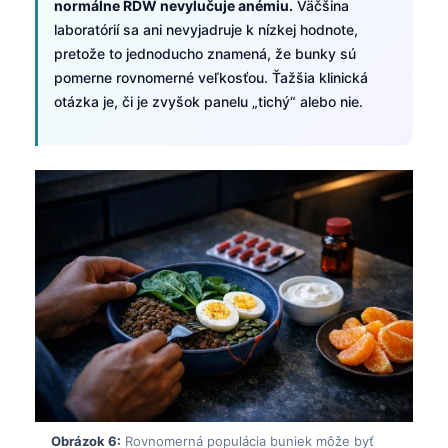
normálne RDW nevylučuje anémiu.
Väčšina
日本語
laboratórií sa ani nevyjadruje k nízkej hodnote,
Eesti
pretože to jednoducho znamená, že bunky sú
Azərbaycan dili
pomerne rovnomerné veľkosťou. Ťažšia klinická
otázka je, či je zvyšok panelu „tichý“ alebo nie.
Bosanski
Svenska
Српски језик
Íslenska
Հայերեն
Bahasa Indonesia
हिन्दी
Nederlands
Dansk
Български
فارسی
Obrázok 6:
Rovnomerná populácia buniek môže byť