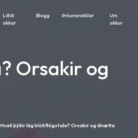
Liðið
Blogg
Þróunaraðilar
Um
okkar
okkur
a? Orsakir og
Hvað þýðir lág blóðflögutala? Orsakir og áhætta