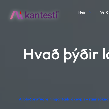
Heim
Verð
Hvað þýðir l
AI blóðprufugreiningartæki ókeypis – rannsóknar