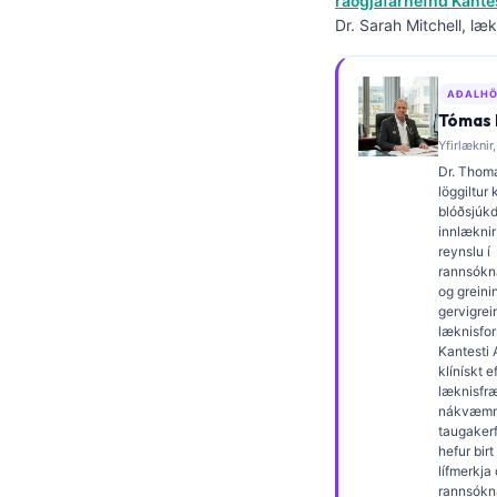
ráðgjafarnefnd Kantes
Frysk
Dr. Sarah Mitchell, læk
Esperanto
Беларуская мова
AÐALHÖ
Tómas K
Татар теле
Yfirlæknir,
Кыргызча
Dr. Thoma
löggiltur 
ئۇيغۇرچە
blóðsjúk
innlæknir
Cebuano
reynslu í
rannsókn
Basa Jawa
og grein
gervigrei
ພາສາລາວ
læknisfors
Монгол
Kantesti 
klínískt e
Afrikaans
læknisfr
nákvæmn
العربية المغربية
taugakerfi
hefur bir
Occitan
lífmerkja
rannsókna