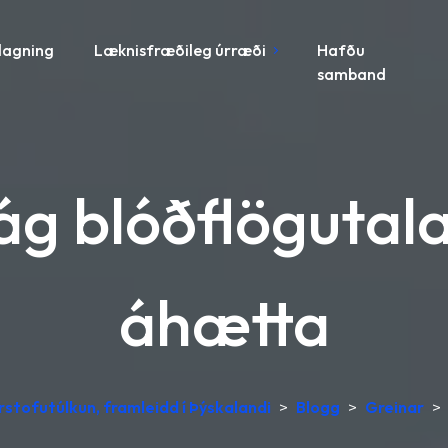
lagning
Læknisfræðileg úrræði
Hafðu
samband
ág blóðflögutal
áhætta
stofutúlkun, framleidd í Þýskalandi
>
Blogg
>
Greinar
>