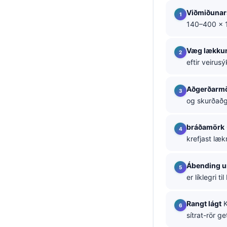
Viðmiðunar
தமிழ்
140–400 × 
తెలుగు
मराठी
Væg lækku
eftir veirus
اردو
বাংলা
Aðgerðarm
Shqip
og skurðaðge
Magyar
bráðamörk
Slovenščina
krefjast læ
한국어
Polski
Ábending u
er líklegri t
Lietuvių kalba
Русский
Rangt lágt
K
sítrat-rör ge
ქართული