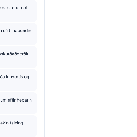
narstofur noti
n sé tímabundin
gaskurðaðgerðir
ða innvortis og
m eftir heparín
kin talning í