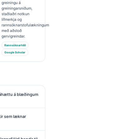
greiningu á
greiningarsniðum,
staðlaðri notkun
lífmerkja og
rannsóknarstofulækningum
með aðstoð
gervigreindar.
Rannsóknarhlið
Google Scholar
 áhættu á blæðingum
ir sem læknar