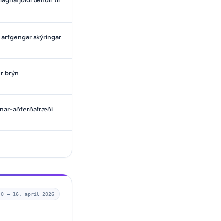
agnafjöldi bendir til
 arfgengar skýringar
r brýn
rnar-aðferðafræði
.0 —
16. apríl 2026