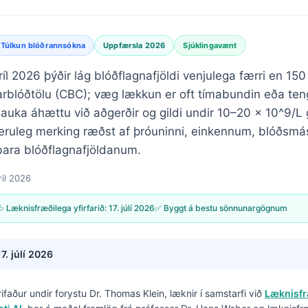
Túlkun blóðrannsókna
Uppfærsla 2026
Sjúklingavænt
íl 2026 þýðir lág blóðflagnafjöldi venjulega færri en 15
arblóðtölu (CBC); væg lækkun er oft tímabundin eða teng
auka áhættu við aðgerðir og gildi undir 10–20 × 10^9/L 
veruleg merking ræðst af þróuninni, einkennum, blóðsmá
ara blóðflagnafjöldanum.
ríl 2026
 Læknisfræðilega yfirfarið:
17. júlí 2026
✅ Byggt á bestu sönnunargögnum
17. júlí 2026
krifaður undir forystu
Dr. Thomas Klein, læknir
í samstarfi við
Læknisfr