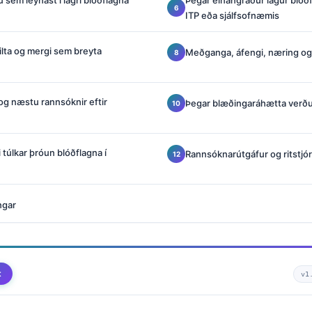
 sem leynast í lágri blóðflagna
Þegar einangraður lágur blóðfl
ITP eða sjálfsofnæmis
milta og mergi sem breyta
Meðganga, áfengi, næring og
og næstu rannsóknir eftir
Þegar blæðingaráhætta verðu
 túlkar þróun blóðflagna í
Rannsóknarútgáfur og ritstjó
ngar
t
v1