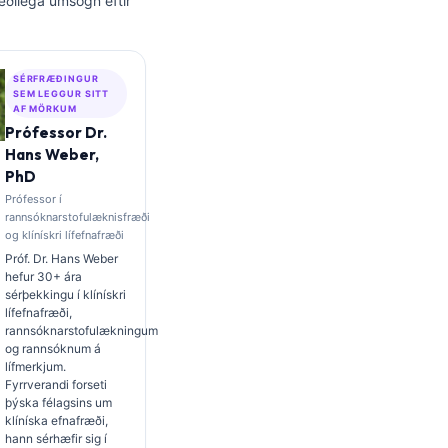
æðilega umsögn eftir
SÉRFRÆÐINGUR
SEM LEGGUR SITT
AF MÖRKUM
Prófessor Dr.
Hans Weber,
PhD
Prófessor í
rannsóknarstofulæknisfræði
og klínískri lífefnafræði
Próf. Dr. Hans Weber
hefur 30+ ára
sérþekkingu í klínískri
lífefnafræði,
rannsóknarstofulækningum
og rannsóknum á
lífmerkjum.
Fyrrverandi forseti
þýska félagsins um
klíníska efnafræði,
hann sérhæfir sig í