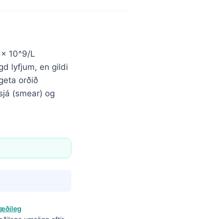
0 × 10^9/L
d lyfjum, en gildi
geta orðið
sjá (smear) og
æðileg