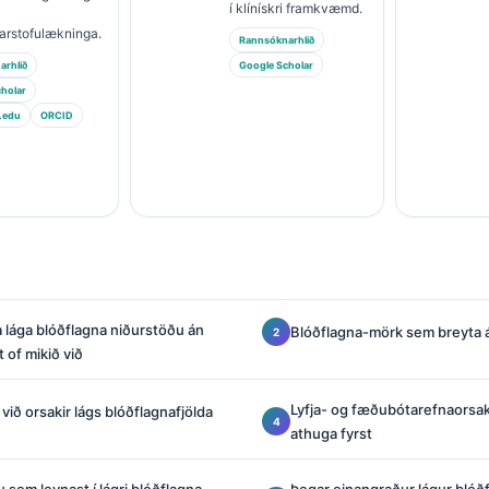
í klínískri framkvæmd.
arstofulækninga.
Rannsóknarhlið
arhlið
Google Scholar
holar
.edu
ORCID
a lága blóðflagna niðurstöðu án
Blóðflagna-mörk sem breyta
 of mikið við
Lyfja- og fæðubótarefnaorsak
k við orsakir lágs blóðflagnafjölda
athuga fyrst