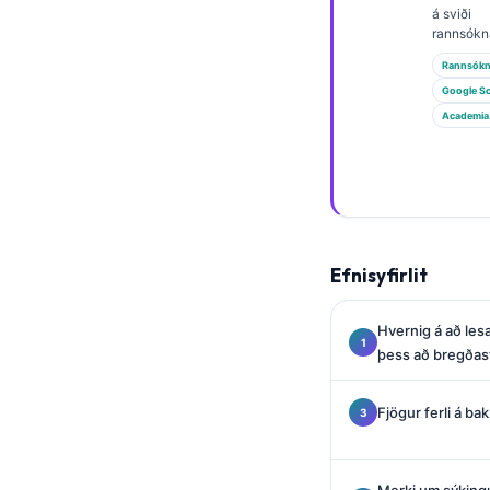
Gàidhlig
á sviði
rannsókn
Euskara
Rannsókn
Македонски јазик
Google Sc
Latviešu valoda
Academia
Galego
অসমীয়া
සිංහල
سنڌي
Efnisyfirlit
پښتو
Hvernig á að les
þess að bregðast
Slovenčina
Hrvatski
Fjögur ferli á ba
Suomi
Қазақ тілі