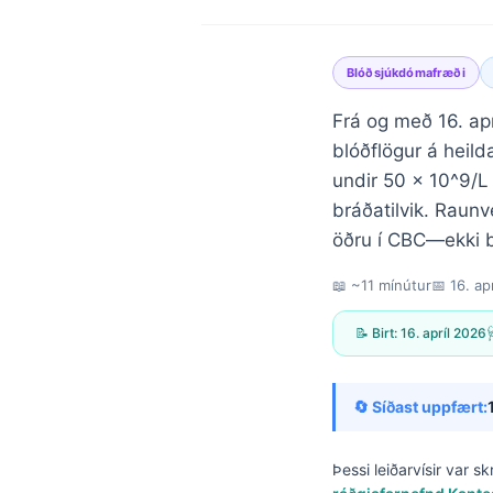
Blóðsjúkdómafræði
Frá og með 16. apr
blóðflögur á heild
undir 50 × 10^9/L 
bráðatilvik. Raun
öðru í CBC—ekki b
📖 ~11 mínútur
📅
16. ap
📝 Birt:
16. apríl 2026

🔄 Síðast uppfært:
Norsk bokmål
Þessi leiðarvísir var s
Ślōnskŏ gŏdka