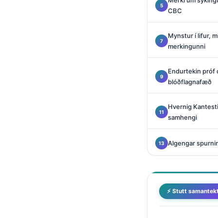
Merki um sýkingu
Català
CBC
O‘zbekcha
Mynstur í lifur, 
Українська
merkingunni
አማርኛ
Endurtekin próf 
Kiswahili
blóðflagnafæð
ភាសាខ្មែរ
ဗမာစာ
Hvernig Kantesti
samhengi
ไทย
Tagalog
Algengar spurni
Tiếng Việt
Bahasa Melayu
മലയാളം
⚡ Stutt samantek
ಕನ್ನಡ
ગુજરાતી