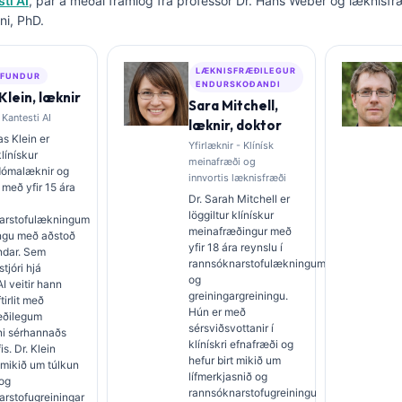
ti AI
, þar á meðal framlög frá prófessor Dr. Hans Weber og læknisfr
ni, PhD.
LÆKNISFRÆÐILEGUR
FUNDUR
ENDURSKOÐANDI
lein, læknir
Sara Mitchell,
 Kantesti AI
læknir, doktor
s Klein er
Yfirlæknir - Klínísk
klínískur
meinafræði og
dómalæknir og
innvortis læknisfræði
 með yfir 15 ára
Dr. Sarah Mitchell er
löggiltur klínískur
arstofulækningum
meinafræðingur með
ingu með aðstoð
yfir 18 ára reynslu í
ndar. Sem
rannsóknarstofulækningum
tjóri hjá
og
AI veitir hann
greiningargreiningu.
ftirlit með
Hún er með
æðilegum
sérsviðsvottanir í
i sérhannaðs
klínískri efnafræði og
s. Dr. Klein
hefur birt mikið um
t mikið um túlkun
lífmerkjasnið og
 og
rannsóknarstofugreiningu
rstofugreiningar