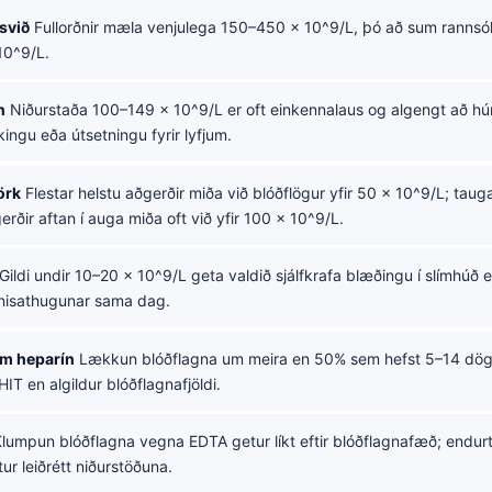
svið
Fullorðnir mæla venjulega 150–450 × 10^9/L, þó að sum rannsók
10^9/L.
n
Niðurstaða 100–149 × 10^9/L er oft einkennalaus og algengt að hú
ýkingu eða útsetningu fyrir lyfjum.
örk
Flestar helstu aðgerðir miða við blóðflögur yfir 50 × 10^9/L; tau
rðir aftan í auga miða oft við yfir 100 × 10^9/L.
Gildi undir 10–20 × 10^9/L geta valdið sjálfkrafa blæðingu í slímhúð e
knisathugunar sama dag.
m heparín
Lækkun blóðflagna um meira en 50% sem hefst 5–14 dögu
il HIT en algildur blóðflagnafjöldi.
lumpun blóðflagna vegna EDTA getur líkt eftir blóðflagnafæð; endurte
tur leiðrétt niðurstöðuna.