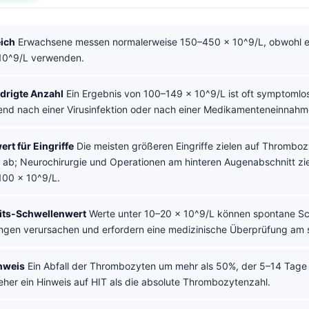
ich
Erwachsene messen normalerweise 150–450 × 10^9/L, obwohl e
10^9/L verwenden.
edrigte Anzahl
Ein Ergebnis von 100–149 × 10^9/L ist oft symptomlos 
nd nach einer Virusinfektion oder nach einer Medikamenteneinnahm
rt für Eingriffe
Die meisten größeren Eingriffe zielen auf Thrombo
 ab; Neurochirurgie und Operationen am hinteren Augenabschnitt zie
100 × 10^9/L.
eits-Schwellenwert
Werte unter 10–20 × 10^9/L können spontane Sc
ungen verursachen und erfordern eine medizinische Überprüfung am 
nweis
Ein Abfall der Thrombozyten um mehr als 50%, der 5–14 Tage
 eher ein Hinweis auf HIT als die absolute Thrombozytenzahl.