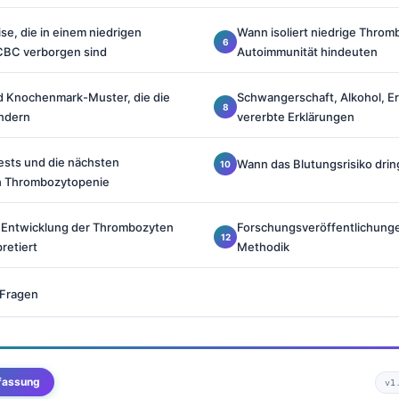
se, die in einem niedrigen
Wann isoliert niedrige Throm
BC verborgen sind
Autoimmunität hindeuten
nd Knochenmark-Muster, die die
Schwangerschaft, Alkohol, E
ndern
vererbte Erklärungen
sts und die nächsten
Wann das Blutungsrisiko dri
h Thrombozytopenie
e Entwicklung der Thrombozyten
Forschungsveröffentlichunge
retiert
Methodik
 Fragen
fassung
v1