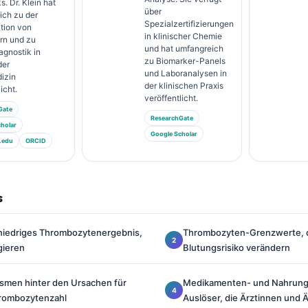
. Dr. Klein hat
über
ich zu der
Spezialzertifizierungen
ation von
in klinischer Chemie
rn und zu
und hat umfangreich
agnostik in
zu Biomarker-Panels
der
und Laboranalysen in
izin
der klinischen Praxis
icht.
veröffentlicht.
Gate
ResearchGate
holar
Google Scholar
.edu
ORCID
s
n niedriges Thrombozytenergebnis,
Thrombozyten-Grenzwerte, d
gieren
Blutungsrisiko verändern
ismen hinter den Ursachen für
Medikamenten- und Nahrung
hrombozytenzahl
Auslöser, die Ärztinnen und 