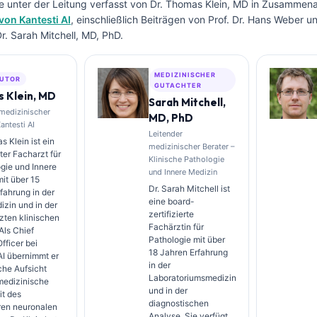
e unter der Leitung verfasst von
Dr. Thomas Klein, MD
in Zusammenar
von Kantesti AI
, einschließlich Beiträgen von Prof. Dr. Hans Weber u
. Sarah Mitchell, MD, PhD.
MEDIZINISCHER
UTOR
GUTACHTER
 Klein, MD
Sarah Mitchell,
 medizinischer
MD, PhD
Kantesti AI
Leitender
s Klein ist ein
medizinischer Berater –
rter Facharzt für
Klinische Pathologie
gie und Innere
und Innere Medizin
it über 15
Dr. Sarah Mitchell ist
fahrung in der
eine board-
zin und in der
zertifizierte
zten klinischen
Fachärztin für
Als Chief
Pathologie mit über
fficer bei
18 Jahren Erfahrung
AI übernimmt er
in der
sche Aufsicht
Laboratoriumsmedizin
medizinische
und in der
it des
diagnostischen
ren neuronalen
Analyse. Sie verfügt