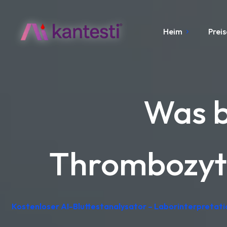
Heim
Preis
Was b
Thrombozyte
Kostenloser AI-Bluttestanalysator – Laborinterpretat