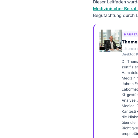
Dieser Leitfaden wurd
Frysk
Medizinischer Beirat 
Begutachtung durch Dr
Esperanto
Беларуская мова
HAUPTA
Татар теле
Thomas
Кыргызча
Leitender
Direktor, 
ئۇيغۇرچە
Dr. Thoma
Cebuano
zertifizie
Hämatolo
Basa Jawa
Medizin m
Jahren Er
ພາສາລາວ
Labormedi
KI-gestüt
Монгол
Analyse. 
Medical O
Afrikaans
Kantesti 
die klini
العربية المغربية
über die 
Occitan
Richtigke
proprietä