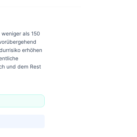
 weniger als 150
t vorübergehend
urrisiko erhöhen
entliche
ich und dem Rest