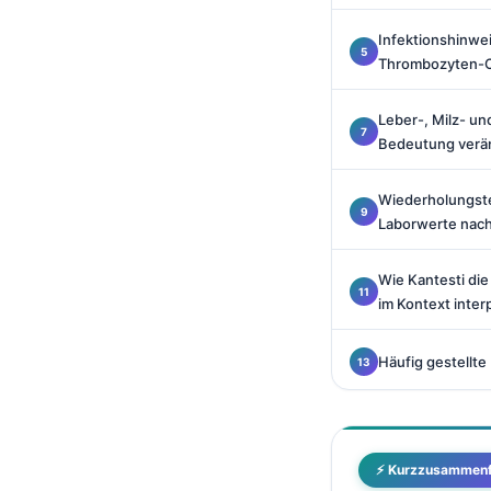
Català
Infektionshinwei
O‘zbekcha
Thrombozyten-C
Українська
Leber-, Milz- u
አማርኛ
Bedeutung verä
Kiswahili
ភាសាខ្មែរ
Wiederholungste
Laborwerte nac
ဗမာစာ
ไทย
Wie Kantesti di
im Kontext interp
Tagalog
Tiếng Việt
Häufig gestellte
Bahasa Melayu
മലയാളം
ಕನ್ನಡ
⚡ Kurzzusammen
ગુજરાતી