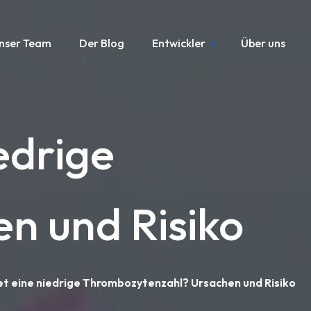
nser Team
Der Blog
Entwickler
Über uns
edrige
n und Risiko
 eine niedrige Thrombozytenzahl? Ursachen und Risiko