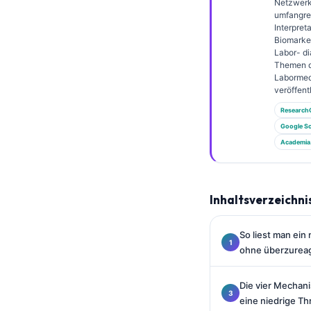
Gàidhlig
Netzwerks
umfangre
Euskara
Interpret
Biomarke
Македонски јазик
Labor- di
Themen 
Latviešu valoda
Labormed
veröffentl
Galego
Research
অসমীয়া
Google Sc
සිංහල
Academia
سنڌي
پښتو
Inhaltsverzeichni
Slovenčina
So liest man ei
ohne überzurea
Hrvatski
Suomi
Die vier Mechan
Қазақ тілі
eine niedrige T