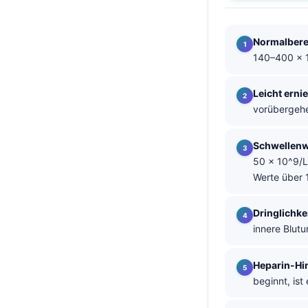
தமிழ்
Normalbere
తెలుగు
140–400 × 
मराठी
اردو
Leicht erni
vorübergehe
বাংলা
Shqip
Schwellenwe
Magyar
50 × 10^9/L
Werte über 
Slovenščina
한국어
Dringlichk
Polski
innere Blut
Lietuvių kalba
Heparin-Hi
Русский
beginnt, ist
ქართული