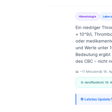
Hämatologie
Labor
Ein niedriger Thr
× 10^9/L Thromboz
oder medikamente
und Werte unter 1
Bedeutung ergibt
des CBC – nicht n
📖 ~11 Minuten
📅
16. A
📝 Veröffentlicht:
16. 
🔄 Letztes Update:
Norsk bokmål
Ślōnskŏ gŏdka