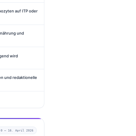
bozyten auf ITP oder
rnährung und
ngend wird
n und redaktionelle
.0 —
16. April 2026