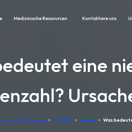
e
Medizinische Ressourcen
Kontaktiere uns
U
edeutet eine ni
nzahl? Ursache
ion, Made in Germany
>
Der Blog
>
Artikel
>
Was bedeutet