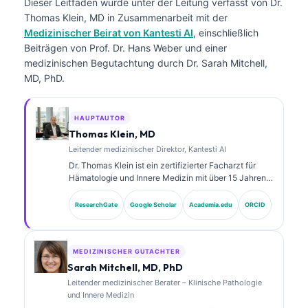
Dieser Leitfaden wurde unter der Leitung verfasst von
Dr.
Thomas Klein, MD
in Zusammenarbeit mit der
Medizinischer Beirat von Kantesti AI
, einschließlich
Beiträgen von Prof. Dr. Hans Weber und einer
medizinischen Begutachtung durch Dr. Sarah Mitchell,
MD, PhD.
HAUPTAUTOR
Thomas Klein, MD
Leitender medizinischer Direktor, Kantesti AI
Dr. Thomas Klein ist ein zertifizierter Facharzt für
Hämatologie und Innere Medizin mit über 15 Jahren
Erfahrung in der Labormedizin und in der KI-
gestützten klinischen Analyse. Als Chief Medical
ResearchGate
Google Scholar
Academia.edu
ORCID
Officer bei Kantesti AI übernimmt er die klinische
Aufsicht über die medizinische Richtigkeit des
proprietären neuronalen Netzwerks. Dr. Klein hat
umfangreich zu der Interpretation von Biomarkern
MEDIZINISCHER GUTACHTER
und zu Labor- diagnostik in Themen der
Sarah Mitchell, MD, PhD
Labormedizin veröffentlicht.
Leitender medizinischer Berater – Klinische Pathologie
und Innere Medizin