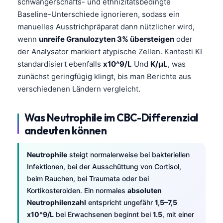
schwangerschafts- und ethnizitätsbedingte
Baseline-Unterschiede ignorieren, sodass ein
manuelles Ausstrichpräparat dann nützlicher wird,
wenn
unreife Granulozyten 3% übersteigen
oder
der Analysator markiert atypische Zellen. Kantesti KI
standardisiert ebenfalls
x10^9/L
Und
K/µL
, was
zunächst geringfügig klingt, bis man Berichte aus
verschiedenen Ländern vergleicht.
Was Neutrophile im CBC-Differenzial
andeuten können
Neutrophile
steigt normalerweise bei bakteriellen
Infektionen, bei der Ausschüttung von Cortisol,
beim Rauchen, bei Traumata oder bei
Kortikosteroiden. Ein normales
absoluten
Neutrophilenzahl
entspricht ungefähr
1,5–7,5
x10^9/L
bei Erwachsenen beginnt bei
1.5
, mit einer