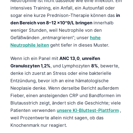
Neutrophilie ist nicht dasselbe wie eine Infektion. Ein
intensives Training, ein Anfall, ein Autounfall oder
sogar eine kurze Prednison-Therapie können das
in
den Bereich von 8–12 x10^9/L bringen
innerhalb
weniger Stunden, weil Neutrophile von den
Gefäßwänden „entmargrieren“; unser
hohe
Neutrophile leiten
geht tiefer in dieses Muster.
Wenn ich ein Panel mit
ANC 13,0
,
unreifen
Granulozyten 1,2%
, und Lymphozyten
8%
, bewerte,
denke ich zuerst an Stress oder eine bakterielle
Entzündung, bevor ich an eine hämatologische
Neoplasie denke. Wenn derselbe Bericht außerdem
Fieber, einen ansteigenden CRP und Bandformen im
Blutausstrich zeigt, ändert sich die Geschichte; viele
Patienten verwenden
unsere KI-Bluttest-Plattform
,
weil Prozentwerte allein nicht sagen, ob das
Knochenmark nur reagiert.