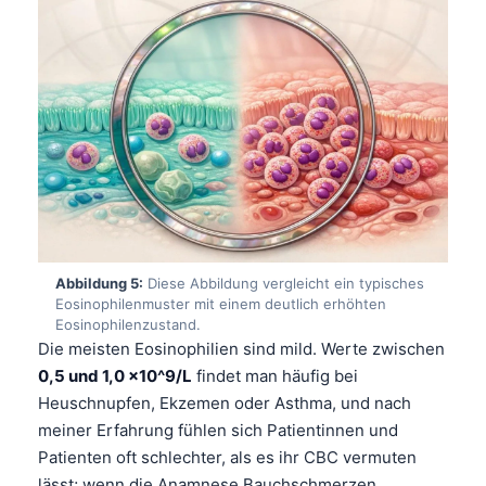
Abbildung 5:
Diese Abbildung vergleicht ein typisches
Eosinophilenmuster mit einem deutlich erhöhten
Eosinophilenzustand.
Die meisten Eosinophilien sind mild. Werte zwischen
0,5 und 1,0 x10^9/L
findet man häufig bei
Heuschnupfen, Ekzemen oder Asthma, und nach
meiner Erfahrung fühlen sich Patientinnen und
Norsk bokmål
Patienten oft schlechter, als es ihr CBC vermuten
Ślōnskŏ gŏdka
lässt; wenn die Anamnese Bauchschmerzen,