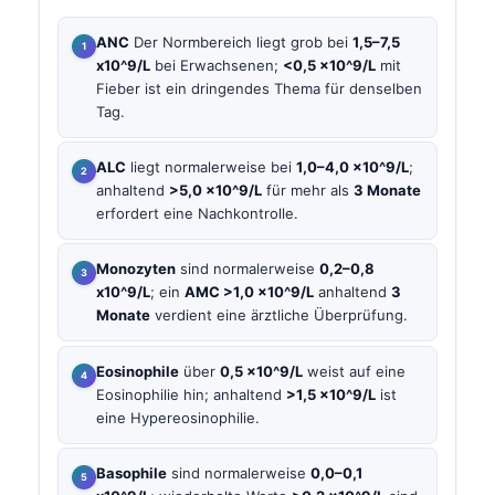
ANC
Der Normbereich liegt grob bei
1,5–7,5
x10^9/L
bei Erwachsenen;
<0,5 x10^9/L
mit
Fieber ist ein dringendes Thema für denselben
Tag.
ALC
liegt normalerweise bei
1,0–4,0 x10^9/L
;
anhaltend
>5,0 x10^9/L
für mehr als
3 Monate
erfordert eine Nachkontrolle.
Monozyten
sind normalerweise
0,2–0,8
x10^9/L
; ein
AMC >1,0 x10^9/L
anhaltend
3
Monate
verdient eine ärztliche Überprüfung.
Eosinophile
über
0,5 x10^9/L
weist auf eine
Eosinophilie hin; anhaltend
>1,5 x10^9/L
ist
eine Hypereosinophilie.
Basophile
sind normalerweise
0,0–0,1