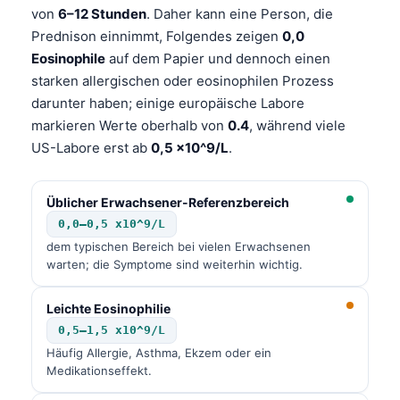
Gàidhlig
von
6–12 Stunden
. Daher kann eine Person, die
Euskara
Prednison einnimmt, Folgendes zeigen
0,0
Eosinophile
auf dem Papier und dennoch einen
Македонски јазик
starken allergischen oder eosinophilen Prozess
Latviešu valoda
darunter haben; einige europäische Labore
Galego
markieren Werte oberhalb von
0.4
, während viele
US-Labore erst ab
0,5 x10^9/L
.
অসমীয়া
සිංහල
Üblicher Erwachsener-Referenzbereich
سنڌي
0,0–0,5 x10^9/L
پښتو
dem typischen Bereich bei vielen Erwachsenen
warten; die Symptome sind weiterhin wichtig.
Slovenčina
Leichte Eosinophilie
Hrvatski
0,5–1,5 x10^9/L
Häufig Allergie, Asthma, Ekzem oder ein
Suomi
Medikationseffekt.
Қазақ тілі