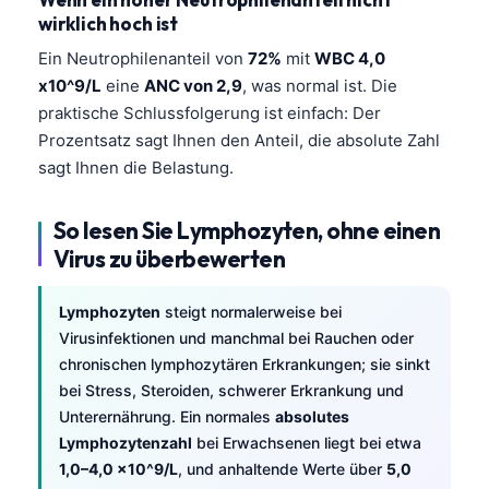
wirklich hoch ist
Ein Neutrophilenanteil von
72%
mit
WBC 4,0
x10^9/L
eine
ANC von 2,9
, was normal ist. Die
praktische Schlussfolgerung ist einfach: Der
Prozentsatz sagt Ihnen den Anteil, die absolute Zahl
sagt Ihnen die Belastung.
So lesen Sie Lymphozyten, ohne einen
Virus zu überbewerten
Lymphozyten
steigt normalerweise bei
Virusinfektionen und manchmal bei Rauchen oder
chronischen lymphozytären Erkrankungen; sie sinkt
bei Stress, Steroiden, schwerer Erkrankung und
Unterernährung. Ein normales
absolutes
Lymphozytenzahl
bei Erwachsenen liegt bei etwa
1,0–4,0 x10^9/L
, und anhaltende Werte über
5,0