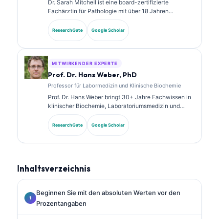
Dr. Sarah Mitchell ist eine board-zertifizierte
Fachärztin für Pathologie mit über 18 Jahren
Erfahrung in der Laboratoriumsmedizin und in der
diagnostischen Analyse. Sie verfügt über
ResearchGate
Google Scholar
Spezialzertifizierungen in klinischer Chemie und hat
umfangreich zu Biomarker-Panels und
Laboranalysen in der klinischen Praxis veröffentlicht.
MITWIRKENDER EXPERTE
Prof. Dr. Hans Weber, PhD
Professor für Labormedizin und Klinische Biochemie
Prof. Dr. Hans Weber bringt 30+ Jahre Fachwissen in
klinischer Biochemie, Laboratoriumsmedizin und
Biomarkerforschung mit. Als ehemaliger Präsident der
Deutschen Gesellschaft für Klinische Chemie ist er
ResearchGate
Google Scholar
auf die Analyse diagnostischer Panels, die
Standardisierung von Biomarkern und KI-gestützte
Laboratoriumsmedizin spezialisiert.
Inhaltsverzeichnis
Beginnen Sie mit den absoluten Werten vor den
Prozentangaben