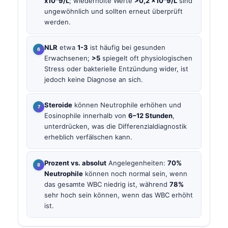
x10^9/L
; wiederholte Werte
>0,2 x10^9/L
sind
ungewöhnlich und sollten erneut überprüft
werden.
NLR
etwa
1-3
ist häufig bei gesunden
Erwachsenen;
>5
spiegelt oft physiologischen
Stress oder bakterielle Entzündung wider, ist
jedoch keine Diagnose an sich.
Steroide
können Neutrophile erhöhen und
Eosinophile innerhalb von
6–12 Stunden
,
unterdrücken, was die Differenzialdiagnostik
erheblich verfälschen kann.
Prozent vs. absolut
Angelegenheiten:
70%
Neutrophile
können noch normal sein, wenn
das gesamte WBC niedrig ist, während
78%
sehr hoch sein können, wenn das WBC erhöht
ist.