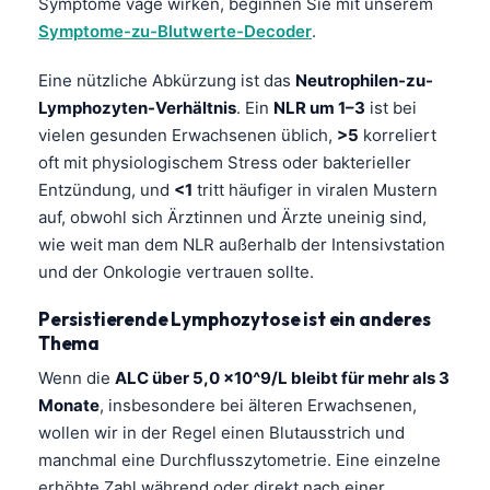
Symptome vage wirken, beginnen Sie mit unserem
Symptome-zu-Blutwerte-Decoder
.
Eine nützliche Abkürzung ist das
Neutrophilen-zu-
Lymphozyten-Verhältnis
. Ein
NLR um 1–3
ist bei
vielen gesunden Erwachsenen üblich,
>5
korreliert
oft mit physiologischem Stress oder bakterieller
Entzündung, und
<1
tritt häufiger in viralen Mustern
auf, obwohl sich Ärztinnen und Ärzte uneinig sind,
wie weit man dem NLR außerhalb der Intensivstation
und der Onkologie vertrauen sollte.
Persistierende Lymphozytose ist ein anderes
Thema
Wenn die
ALC über 5,0 x10^9/L bleibt für mehr als 3
Monate
, insbesondere bei älteren Erwachsenen,
wollen wir in der Regel einen Blutausstrich und
manchmal eine Durchflusszytometrie. Eine einzelne
erhöhte Zahl während oder direkt nach einer