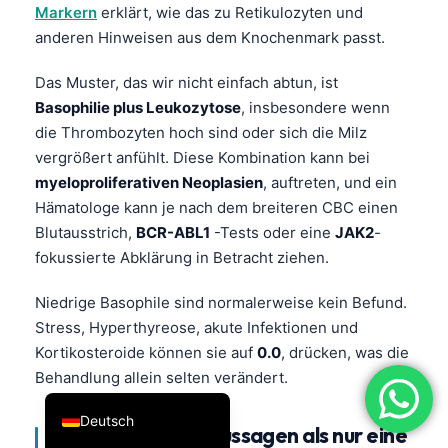
Markern
erklärt, wie das zu Retikulozyten und
فارسی
anderen Hinweisen aus dem Knochenmark passt.
简体中文
Das Muster, das wir nicht einfach abtun, ist
Română
Basophilie plus Leukozytose
, insbesondere wenn
Türkçe
die Thrombozyten hoch sind oder sich die Milz
Ελληνικά
vergrößert anfühlt. Diese Kombination kann bei
myeloproliferativen Neoplasien
, auftreten, und ein
Português
Hämatologe kann je nach dem breiteren CBC einen
Español
Blutausstrich,
BCR-ABL1
-Tests oder eine
JAK2
-
Italiano
fokussierte Abklärung in Betracht ziehen.
עִבְרִית
Niedrige Basophile sind normalerweise kein Befund.
Français
Stress, Hyperthyreose, akute Infektionen und
Kortikosteroide können sie auf
0.0
, drücken, was die
العربية
Behandlung allein selten verändert.
English
Deutsch
Muster, die mehr aussagen als nur eine