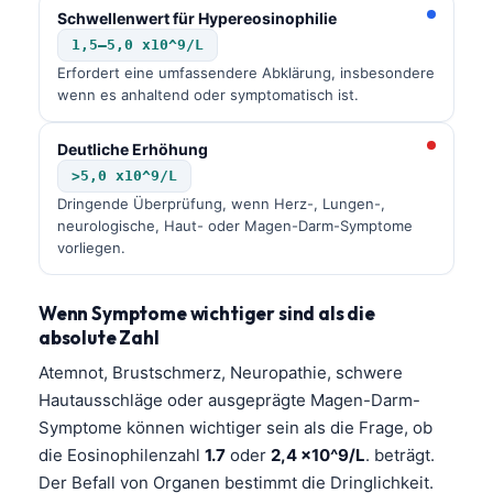
Català
Schwellenwert für Hypereosinophilie
1,5–5,0 x10^9/L
O‘zbekcha
Erfordert eine umfassendere Abklärung, insbesondere
Українська
wenn es anhaltend oder symptomatisch ist.
አማርኛ
Deutliche Erhöhung
Kiswahili
>5,0 x10^9/L
ភាសាខ្មែរ
Dringende Überprüfung, wenn Herz-, Lungen-,
neurologische, Haut- oder Magen-Darm-Symptome
ဗမာစာ
vorliegen.
ไทย
Tagalog
Wenn Symptome wichtiger sind als die
absolute Zahl
Tiếng Việt
Atemnot, Brustschmerz, Neuropathie, schwere
Bahasa Melayu
Hautausschläge oder ausgeprägte Magen-Darm-
മലയാളം
Symptome können wichtiger sein als die Frage, ob
ಕನ್ನಡ
die Eosinophilenzahl
1.7
oder
2,4 x10^9/L
. beträgt.
Der Befall von Organen bestimmt die Dringlichkeit.
ગુજરાતી