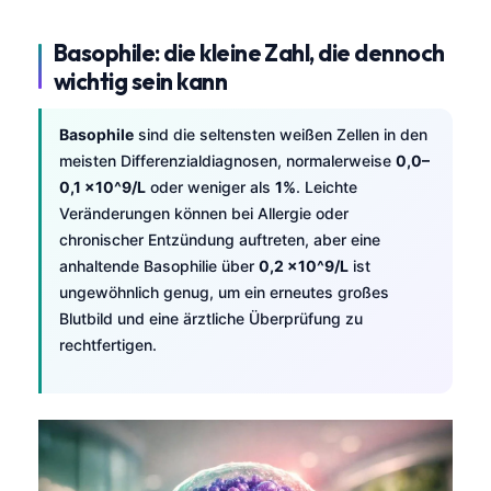
தமிழ்
Basophile: die kleine Zahl, die dennoch
తెలుగు
wichtig sein kann
मराठी
Basophile
sind die seltensten weißen Zellen in den
اردو
meisten Differenzialdiagnosen, normalerweise
0,0–
বাংলা
0,1 x10^9/L
oder weniger als
1%
. Leichte
Shqip
Veränderungen können bei Allergie oder
chronischer Entzündung auftreten, aber eine
Magyar
anhaltende Basophilie über
0,2 x10^9/L
ist
Slovenščina
ungewöhnlich genug, um ein erneutes großes
Blutbild und eine ärztliche Überprüfung zu
한국어
rechtfertigen.
Polski
Lietuvių kalba
Русский
ქართული