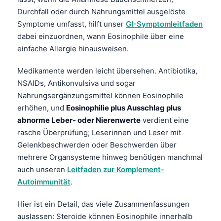
Frysk
Durchfall oder durch Nahrungsmittel ausgelöste
Symptome umfasst, hilft unser
GI-Symptomleitfaden
Esperanto
dabei einzuordnen, wann Eosinophile über eine
Беларуская мова
einfache Allergie hinausweisen.
Татар теле
Medikamente werden leicht übersehen. Antibiotika,
Кыргызча
NSAIDs, Antikonvulsiva und sogar
ئۇيغۇرچە
Nahrungsergänzungsmittel können Eosinophile
erhöhen, und
Eosinophilie plus Ausschlag plus
Cebuano
abnorme Leber- oder Nierenwerte
verdient eine
Basa Jawa
rasche Überprüfung; Leserinnen und Leser mit
ພາສາລາວ
Gelenkbeschwerden oder Beschwerden über
Монгол
mehrere Organsysteme hinweg benötigen manchmal
auch unseren
Leitfaden zur Komplement-
Afrikaans
Autoimmunität
.
العربية المغربية
Hier ist ein Detail, das viele Zusammenfassungen
Occitan
auslassen: Steroide können Eosinophile innerhalb