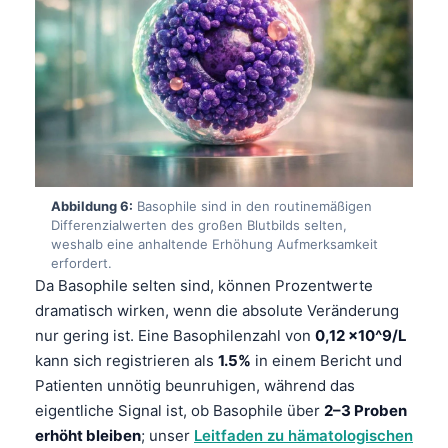
Čeština
日本語
Eesti
Azərbaycan dili
Bosanski
Svenska
Abbildung 6:
Basophile sind in den routinemäßigen
Српски језик
Differenzialwerten des großen Blutbilds selten,
Íslenska
weshalb eine anhaltende Erhöhung Aufmerksamkeit
erfordert.
Հայերեն
Da Basophile selten sind, können Prozentwerte
Bahasa Indonesia
dramatisch wirken, wenn die absolute Veränderung
nur gering ist. Eine Basophilenzahl von
0,12 x10^9/L
हिन्दी
kann sich registrieren als
1.5%
in einem Bericht und
Nederlands
Patienten unnötig beunruhigen, während das
Dansk
eigentliche Signal ist, ob Basophile über
2–3 Proben
erhöht bleiben
; unser
Leitfaden zu hämatologischen
Български