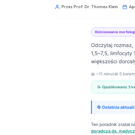
Przez Prof. Dr. Thomas Klein
Apr
Różnicowanie morfologi
Odczytaj rozmaz, 
1,5–7,5, limfocyty
większości dorosł
📖 ~11 minut
📅
5 kwiet
📝 Opublikowano:
5 k
🔄 Ostatnia aktuali
Norsk bokmål
Ten poradnik został 
doradcza ds. medycz
Ślōnskŏ gŏdka