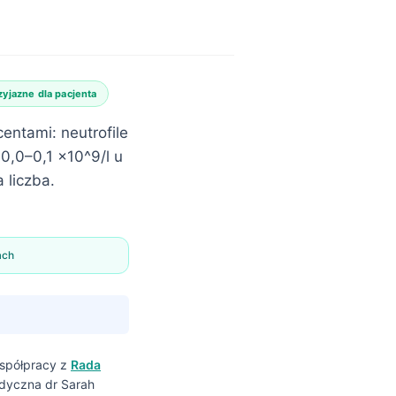
zyjazne dla pacjenta
entami: neutrofile
 0,0–0,1 ×10^9/l u
 liczba.
ach
spółpracy z
Rada
edyczna dr Sarah