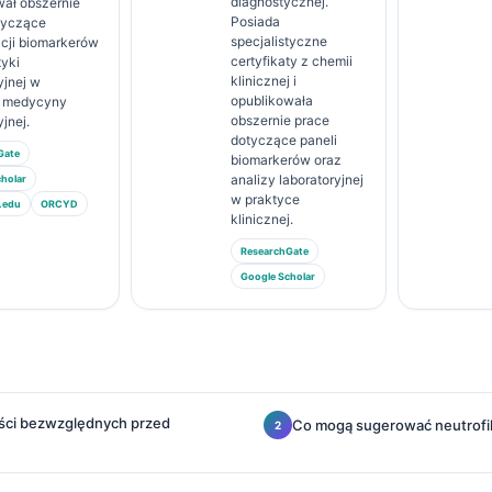
diagnostycznej.
wał obszernie
Posiada
tyczące
specjalistyczne
acji biomarkerów
certyfikaty z chemii
tyki
klinicznej i
yjnej w
opublikowała
e medycyny
obszernie prace
yjnej.
dotyczące paneli
Gate
biomarkerów oraz
analizy laboratoryjnej
holar
w praktyce
.edu
ORCYD
klinicznej.
ResearchGate
Google Scholar
ości bezwzględnych przed
Co mogą sugerować neutrofi