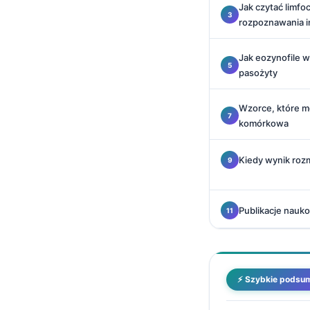
Jak czytać limf
Català
rozpoznawania i
O‘zbekcha
Українська
Jak eozynofile ws
pasożyty
አማርኛ
Kiswahili
Wzorce, które mó
komórkowa
ភាសាខ្មែរ
ဗမာစာ
Kiedy wynik roz
ไทย
Tagalog
Publikacje nauko
Tiếng Việt
Bahasa Melayu
മലയാളം
⚡ Szybkie podsu
ಕನ್ನಡ
ગુજરાતી