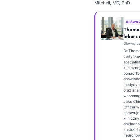
Mitchell, MD, PhD.
Frysk
Esperanto
GŁÓWNY
Беларуская мова
Thomas
lekarz
Татар теле
Główny Lek
Кыргызча
Dr Thomas
certyfik
ئۇيغۇرچە
specjalis
klinicznej
Cebuano
ponad 15
Basa Jawa
doświad
medycyni
ພາສາລາວ
oraz anal
wspomaga
Монгол
Jako Chi
Officer w
Afrikaans
sprawuje
kliniczn
العربية المغربية
dokładno
zastrzeżo
Occitan
neuronowe