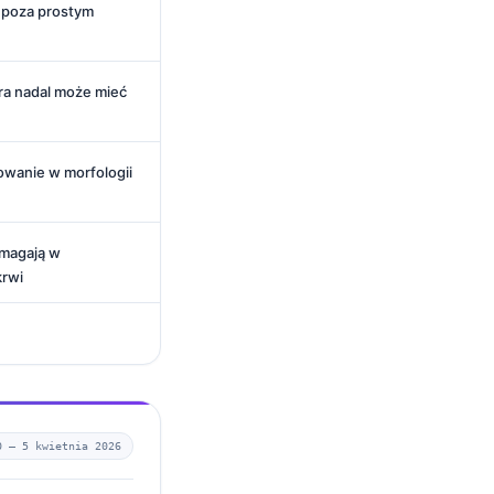
 poza prostym
óra nadal może mieć
owanie w morfologii
pomagają w
krwi
0 —
5 kwietnia 2026