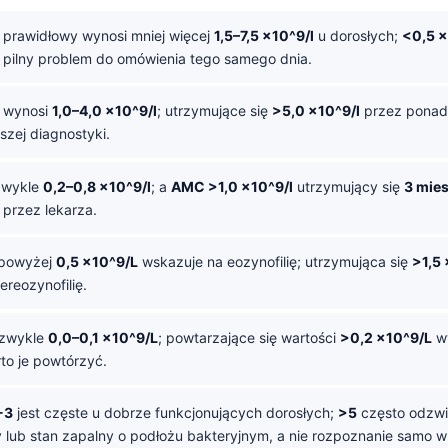
 prawidłowy wynosi mniej więcej
1,5–7,5 ×10^9/l
u dorosłych;
<0,5 ×
 pilny problem do omówienia tego samego dnia.
 wynosi
1,0–4,0 ×10^9/l
; utrzymujące się
>5,0 ×10^9/l
przez pona
zej diagnostyki.
wykle
0,2–0,8 ×10^9/l
; a
AMC >1,0 ×10^9/l
utrzymujący się
3 mies
 przez lekarza.
powyżej
0,5 ×10^9/L
wskazuje na eozynofilię; utrzymująca się
>1,5
ereozynofilię.
zwykle
0,0–0,1 ×10^9/L
; powtarzające się wartości
>0,2 ×10^9/L
wy
rto je powtórzyć.
-3
jest częste u dobrze funkcjonujących dorosłych;
>5
często odzwie
ny lub stan zapalny o podłożu bakteryjnym, a nie rozpoznanie samo w