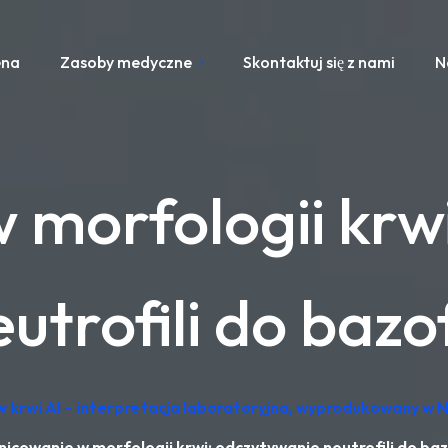
ena
Zasoby medyczne
Skontaktuj się z nami
N
 morfologii krw
utrofili do bazof
 krwi AI – interpretacja laboratoryjna, wyprodukowany w 
nicowanie w morfologii krwi: odczytywanie neutrofili do bazo