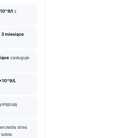
10^9/l
z
d
3 miesiące
iące
zasługuje
 ×10^9/L
stępują
rciedla stres
 sobie.