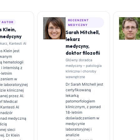
RECENZENT
 AUTOR
MEDYCZNY
 Klein,
Sarah Mitchell,
 medycyny
lekarz
arz, Kantesti AI
medycyny,
 Klein jest
doktor filozofii
owanym
Główny doradca
tą hematologii
medyczny – patologia
 i internistą z
kliniczna i choroby
-letnim
wewnętrzne
czeniem w
Dr Sarah Mitchell jest
e laboratoryjnej
certyfikowaną
izie klinicznej
lekarką
nej przez AI.
patomorfologiem
ef Medical
klinicznym, z ponad
 Kantesti AI
18-letnim
 nadzór
doświadczeniem w
y nad medyczną
medycynie
ścią
laboratoryjnej i
nej sieci
analizie
j. Dr Klein