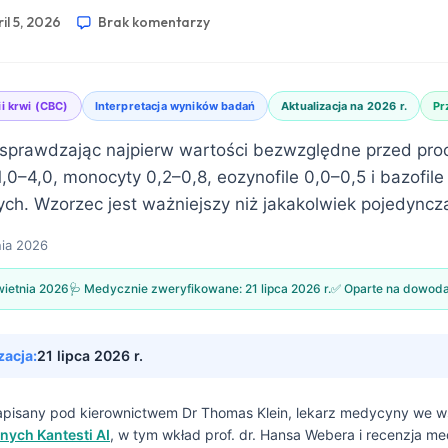
il 5, 2026
Brak komentarzy
i krwi (CBC)
Interpretacja wyników badań
Aktualizacja na 2026 r.
Pr
sprawdzając najpierw wartości bezwzględne przed proc
 1,0–4,0, monocyty 0,2–0,8, eozynofile 0,0–0,5 i bazofile
ych. Wzorzec jest ważniejszy niż jakakolwiek pojedyncza
nia 2026
wietnia 2026
🩺 Medycznie zweryfikowane:
21 lipca 2026 r.
✅ Oparte na dowod
zacja:
21 lipca 2026 r.
napisany pod kierownictwem
Dr Thomas Klein, lekarz medycyny
we w
nych Kantesti AI
, w tym wkład prof. dr. Hansa Webera i recenzja m