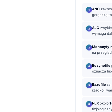
தமிழ்
ANC
zakres
gorączką to
తెలుగు
मराठी
ALC
zwykle
اردو
wymaga dals
বাংলা
Monocyty
z
Shqip
na przegląd
Magyar
Slovenščina
Eozynofile
oznacza hip
한국어
Lietuvių kalba
Bazofile
są 
Русский
rzadko i wa
ქართული
NLR
około
1
Čeština
fizjologicz