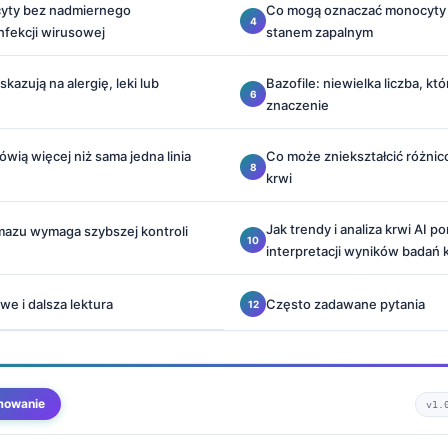
ocyty bez nadmiernego
Co mogą oznaczać monocyty
nfekcji wirusowej
stanem zapalnym
kazują na alergię, leki lub
Bazofile: niewielka liczba, kt
znaczenie
wią więcej niż sama jedna linia
Co może zniekształcić różnic
krwi
Jak trendy i analiza krwi AI 
mazu wymaga szybszej kontroli
interpretacji wyników badań 
we i dalsza lektura
Często zadawane pytania
mowanie
v1.