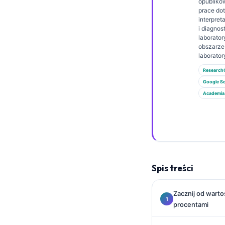
Gàidhlig
opubliko
prace do
Euskara
interpret
i diagnos
Македонски јазик
laborator
obszarz
Latviešu valoda
laborator
Galego
Research
Google Sc
অসমীয়া
Academia
සිංහල
سنڌي
پښتو
Slovenčina
Spis treści
Hrvatski
Zacznij od wart
Suomi
procentami
Қазақ тілі