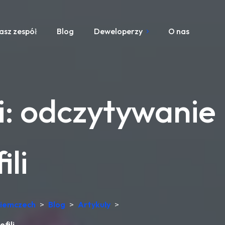
asz zespół
Blog
Deweloperzy
O nas
i: odczytywanie
ili
Niemczech
>
Blog
>
Artykuły
>
fili