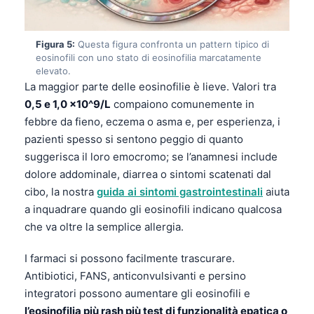
Figura 5:
Questa figura confronta un pattern tipico di
eosinofili con uno stato di eosinofilia marcatamente
elevato.
La maggior parte delle eosinofilie è lieve. Valori tra
0,5 e 1,0 x10^9/L
compaiono comunemente in
febbre da fieno, eczema o asma e, per esperienza, i
pazienti spesso si sentono peggio di quanto
suggerisca il loro emocromo; se l’anamnesi include
dolore addominale, diarrea o sintomi scatenati dal
cibo, la nostra
guida ai sintomi gastrointestinali
aiuta
a inquadrare quando gli eosinofili indicano qualcosa
che va oltre la semplice allergia.
I farmaci si possono facilmente trascurare.
Antibiotici, FANS, anticonvulsivanti e persino
integratori possono aumentare gli eosinofili e
l’eosinofilia più rash più test di funzionalità epatica o