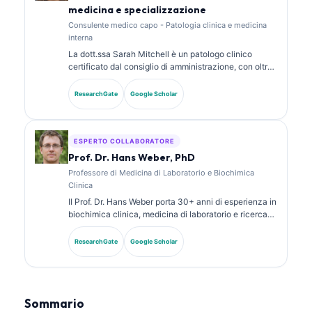
medicina e specializzazione
Consulente medico capo - Patologia clinica e medicina
interna
La dott.ssa Sarah Mitchell è un patologo clinico
certificato dal consiglio di amministrazione, con oltre
18 anni di esperienza in medicina di laboratorio e
analisi diagnostica. Possiede certificazioni di
ResearchGate
Google Scholar
specializzazione in chimica clinica e ha pubblicato
ampiamente su pannelli di biomarcatori e analisi di
laboratorio nella pratica clinica.
ESPERTO COLLABORATORE
Prof. Dr. Hans Weber, PhD
Professore di Medicina di Laboratorio e Biochimica
Clinica
Il Prof. Dr. Hans Weber porta 30+ anni di esperienza in
biochimica clinica, medicina di laboratorio e ricerca
sui biomarcatori. Ex Presidente della Società Tedesca
di Chimica Clinica, si specializza nell’analisi dei
ResearchGate
Google Scholar
pannelli diagnostici, nella standardizzazione dei
biomarcatori e nella medicina di laboratorio assistita
dall’IA.
Sommario