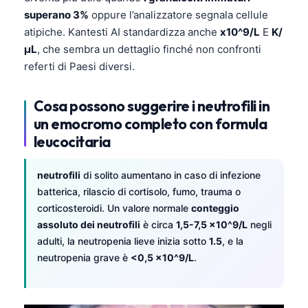
superano 3%
oppure l’analizzatore segnala cellule
atipiche. Kantesti AI standardizza anche
x10^9/L
E
K/
µL
, che sembra un dettaglio finché non confronti
referti di Paesi diversi.
Cosa possono suggerire i neutrofili in
un emocromo completo con formula
leucocitaria
neutrofili
di solito aumentano in caso di infezione
batterica, rilascio di cortisolo, fumo, trauma o
corticosteroidi. Un valore normale
conteggio
assoluto dei neutrofili
è circa
1,5-7,5 x10^9/L
negli
adulti, la neutropenia lieve inizia sotto
1.5
, e la
neutropenia grave è
<0,5 x10^9/L
.