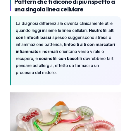
Pattern che ti dicono di più rispetto a
Čeština
una singola linea cellulare
日本語
Eesti
La diagnosi differenziale diventa clinicamente utile
quando leggi insieme le linee cellulari.
Neutrofili alti
Azərbaycan dili
con linfociti bassi
spesso suggeriscono stress o
Bosanski
infiammazione batterica,
linfociti alti con marcatori
Svenska
infiammatori normali
orientano verso virale o
recupero, e
eosinofili con basofili
dovrebbero farti
Српски језик
pensare ad allergia, effetto da farmaci o un
Íslenska
processo del midollo.
Հայերեն
Bahasa Indonesia
हिन्दी
Nederlands
Dansk
Български