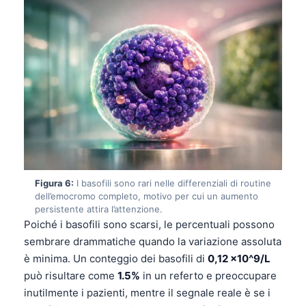
Català
O‘zbekcha
Українська
አማርኛ
Kiswahili
ភាសាខ្មែរ
ဗမာစာ
ไทย
Figura 6:
I basofili sono rari nelle differenziali di routine
Tagalog
dell’emocromo completo, motivo per cui un aumento
persistente attira l’attenzione.
Tiếng Việt
Poiché i basofili sono scarsi, le percentuali possono
Bahasa Melayu
sembrare drammatiche quando la variazione assoluta
è minima. Un conteggio dei basofili di
0,12 x10^9/L
മലയാളം
può risultare come
1.5%
in un referto e preoccupare
ಕನ್ನಡ
inutilmente i pazienti, mentre il segnale reale è se i
ગુજરાતી