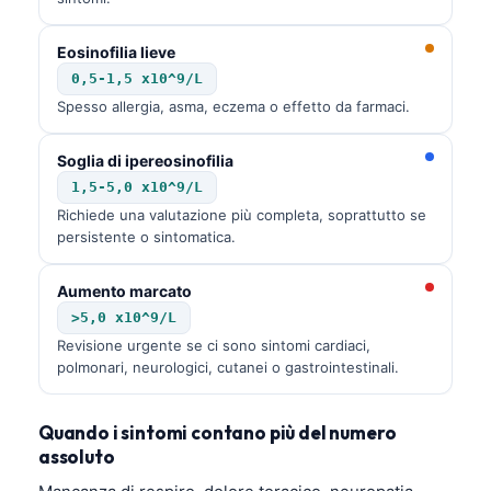
Frysk
Eosinofilia lieve
Esperanto
0,5-1,5 x10^9/L
Беларуская мова
Spesso allergia, asma, eczema o effetto da farmaci.
Татар теле
Soglia di ipereosinofilia
Кыргызча
1,5-5,0 x10^9/L
ئۇيغۇرچە
Richiede una valutazione più completa, soprattutto se
persistente o sintomatica.
Cebuano
Basa Jawa
Aumento marcato
ພາສາລາວ
>5,0 x10^9/L
Revisione urgente se ci sono sintomi cardiaci,
Монгол
polmonari, neurologici, cutanei o gastrointestinali.
Afrikaans
العربية المغربية
Quando i sintomi contano più del numero
assoluto
Occitan