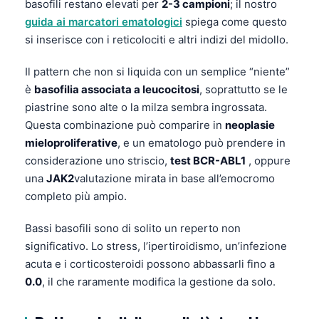
basofili restano elevati per
2-3 campioni
; il nostro
தமிழ்
guida ai marcatori ematologici
spiega come questo
si inserisce con i reticolociti e altri indizi del midollo.
తెలుగు
मराठी
Il pattern che non si liquida con un semplice “niente”
è
basofilia associata a leucocitosi
, soprattutto se le
اردو
piastrine sono alte o la milza sembra ingrossata.
বাংলা
Questa combinazione può comparire in
neoplasie
Shqip
mieloproliferative
, e un ematologo può prendere in
considerazione uno striscio,
test BCR-ABL1
, oppure
Magyar
una
JAK2
valutazione mirata in base all’emocromo
Slovenščina
completo più ampio.
한국어
Bassi basofili sono di solito un reperto non
Polski
significativo. Lo stress, l’ipertiroidismo, un’infezione
Lietuvių kalba
acuta e i corticosteroidi possono abbassarli fino a
Русский
0.0
, il che raramente modifica la gestione da solo.
ქართული