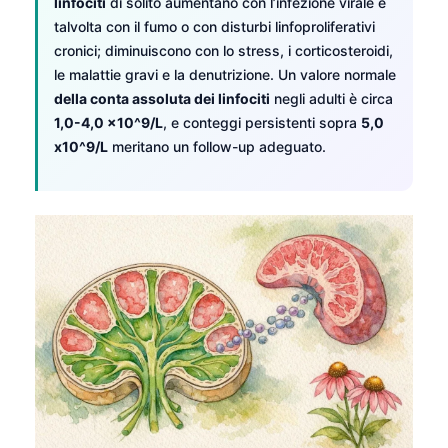
linfociti
di solito aumentano con l’infezione virale e
talvolta con il fumo o con disturbi linfoproliferativi
cronici; diminuiscono con lo stress, i corticosteroidi,
le malattie gravi e la denutrizione. Un valore normale
della conta assoluta dei linfociti
negli adulti è circa
1,0-4,0 x10^9/L
, e conteggi persistenti sopra
5,0
x10^9/L
meritano un follow-up adeguato.