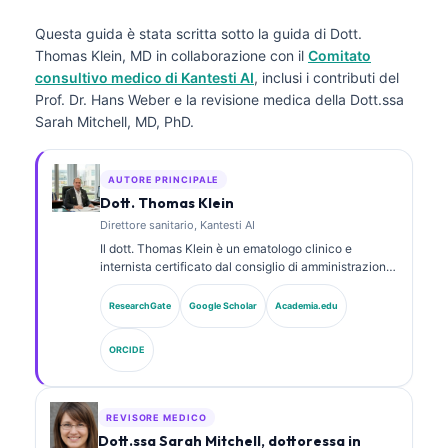
Questa guida è stata scritta sotto la guida di
Dott.
Thomas Klein, MD
in collaborazione con il
Comitato
consultivo medico di Kantesti AI
, inclusi i contributi del
Prof. Dr. Hans Weber e la revisione medica della Dott.ssa
Sarah Mitchell, MD, PhD.
AUTORE PRINCIPALE
Dott. Thomas Klein
Direttore sanitario, Kantesti AI
Il dott. Thomas Klein è un ematologo clinico e
internista certificato dal consiglio di amministrazione,
con oltre 15 anni di esperienza in medicina di
laboratorio e analisi clinica assistita da AI. In qualità
ResearchGate
Google Scholar
Academia.edu
di Chief Medical Officer presso Kantesti AI, fornisce
supervisione clinica sull’accuratezza medica della
ORCIDE
rete neurale proprietaria. Il dott. Klein ha pubblicato
ampiamente su interpretazione dei biomarcatori e
diagnostica di laboratorio su argomenti di medicina di
laboratorio.
REVISORE MEDICO
Dott.ssa Sarah Mitchell, dottoressa in