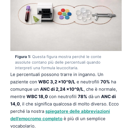
Figura 1:
Questa figura mostra perché le conte
assolute contano più delle percentuali quando
interpreti una formula leucocitaria.
Le percentuali possono trarre in inganno. Un
paziente con
WBC 3,2 x10^9/L
e neutrofili
70%
ha
comunque un
ANC di 2,24 x10^9/L
, che è normale,
mentre
WBC 18,0
con neutrofili
78%
dà un
ANC di
14,0
, il che significa qualcosa di molto diverso. Ecco
perché la nostra
spiegatore delle abbreviazioni
dell’emocromo completo
è più di un semplice
vocabolario.