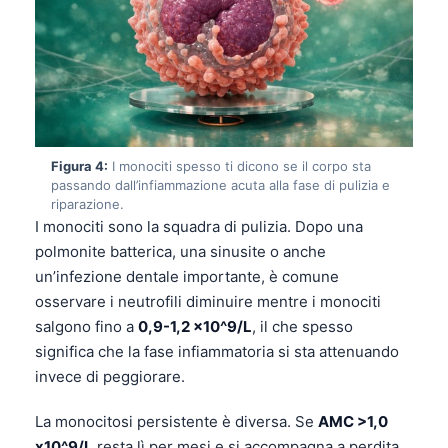
Figura 4:
I monociti spesso ti dicono se il corpo sta
passando dall’infiammazione acuta alla fase di pulizia e
riparazione.
I monociti sono la squadra di pulizia. Dopo una
polmonite batterica, una sinusite o anche
un’infezione dentale importante, è comune
osservare i neutrofili diminuire mentre i monociti
salgono fino a
0,9-1,2 x10^9/L
, il che spesso
significa che la fase infiammatoria si sta attenuando
invece di peggiorare.
La monocitosi persistente è diversa. Se
AMC >1,0
x10^9/L
resta lì per mesi e si accompagna a perdita