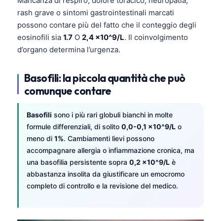
Mancanza di respiro, dolore toracico, neuropatia,
Gàidhlig
rash grave o sintomi gastrointestinali marcati
Euskara
possono contare più del fatto che il conteggio degli
Македонски јазик
eosinofili sia
1.7
O
2,4 x10^9/L
. Il coinvolgimento
d’organo determina l’urgenza.
Latviešu valoda
Galego
Basofili: la piccola quantità che può
অসমীয়া
comunque contare
සිංහල
سنڌي
Basofili
sono i più rari globuli bianchi in molte
formule differenziali, di solito
0,0-0,1 x10^9/L
o
پښتو
meno di
1%
. Cambiamenti lievi possono
accompagnare allergia o infiammazione cronica, ma
una basofilia persistente sopra
0,2 x10^9/L
è
Slovenčina
abbastanza insolita da giustificare un emocromo
Hrvatski
completo di controllo e la revisione del medico.
Suomi
Қазақ тілі