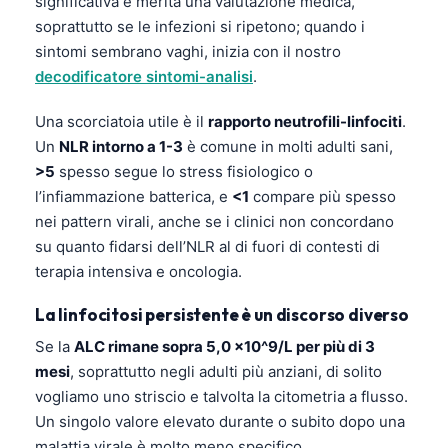
significativa e merita una valutazione medica,
soprattutto se le infezioni si ripetono; quando i
sintomi sembrano vaghi, inizia con il nostro
decodificatore sintomi-analisi
.
Una scorciatoia utile è il
rapporto neutrofili-linfociti
.
Un
NLR intorno a 1-3
è comune in molti adulti sani,
>5
spesso segue lo stress fisiologico o
l’infiammazione batterica, e
<1
compare più spesso
nei pattern virali, anche se i clinici non concordano
su quanto fidarsi dell’NLR al di fuori di contesti di
terapia intensiva e oncologia.
La linfocitosi persistente è un discorso diverso
Se la
ALC rimane sopra 5,0 x10^9/L per più di 3
mesi
, soprattutto negli adulti più anziani, di solito
vogliamo uno striscio e talvolta la citometria a flusso.
Un singolo valore elevato durante o subito dopo una
malattia virale è molto meno specifico.