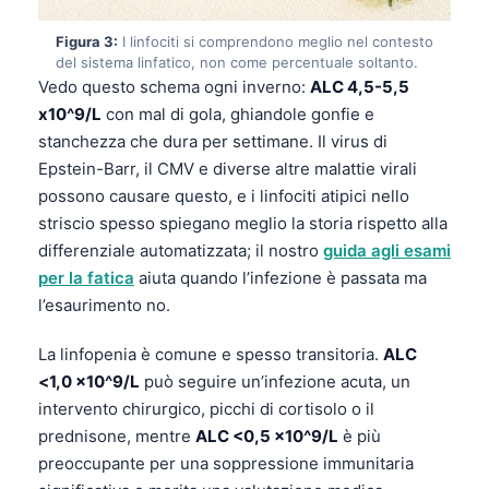
Figura 3:
I linfociti si comprendono meglio nel contesto
del sistema linfatico, non come percentuale soltanto.
Vedo questo schema ogni inverno:
ALC 4,5-5,5
x10^9/L
con mal di gola, ghiandole gonfie e
stanchezza che dura per settimane. Il virus di
Epstein-Barr, il CMV e diverse altre malattie virali
possono causare questo, e i linfociti atipici nello
striscio spesso spiegano meglio la storia rispetto alla
differenziale automatizzata; il nostro
guida agli esami
per la fatica
aiuta quando l’infezione è passata ma
l’esaurimento no.
La linfopenia è comune e spesso transitoria.
ALC
<1,0 x10^9/L
può seguire un’infezione acuta, un
intervento chirurgico, picchi di cortisolo o il
prednisone, mentre
ALC <0,5 x10^9/L
è più
preoccupante per una soppressione immunitaria