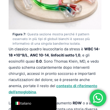
فارسی
简体中文
Română
Türkçe
Figura 7:
Questa sezione mostra perché il pattern
Ελληνικά
osservato in più tipi di globuli bianchi è spesso più
informativo di una singola bandierina isolata.
Português
Un classico quadro leucocitario da stress è
WBC 14-
Español
18 x10^9/L
,
ANC 10-14
,
linfociti sotto 1,0
, e gli
eosinofili quasi
0.0
. Sono Thomas Klein, MD, e vedo
עִבְרִית
questo schema costantemente dopo interventi
Français
chirurgici, accessi in pronto soccorso e importanti
العربية
riacutizzazioni del dolore; se è presente anche
anemia, portate il resto del
contesto di riferimento
Deutsch
dell’emoglobina
.
English
La monocitosi accanto a un aumento
RDW
o a un calo
Italiano
dell’emoglobina spesso racconta una storia diversa.