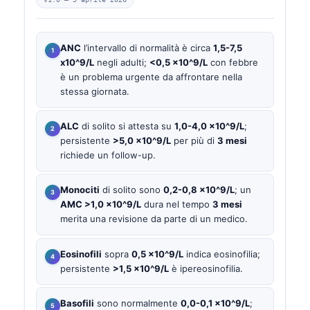
ANC
l’intervallo di normalità è circa
1,5-7,5
x10^9/L
negli adulti;
<0,5 x10^9/L
con febbre
è un problema urgente da affrontare nella
stessa giornata.
ALC
di solito si attesta su
1,0-4,0 x10^9/L
;
persistente
>5,0 x10^9/L
per più di
3 mesi
richiede un follow-up.
Monociti
di solito sono
0,2-0,8 x10^9/L
; un
AMC >1,0 x10^9/L
dura nel tempo
3 mesi
merita una revisione da parte di un medico.
Eosinofili
sopra
0,5 x10^9/L
indica eosinofilia;
persistente
>1,5 x10^9/L
è ipereosinofilia.
Basofili
sono normalmente
0,0-0,1 x10^9/L
;