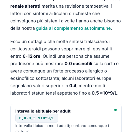
renale alterati
merita una revisione tempestiva; i
lettori con sintomi articolari o richieste che
coinvolgono più sistemi a volte hanno anche bisogno
della nostra
guida al complemento autoimmune
.
Ecco un dettaglio che molte sintesi tralasciano: i
corticosteroidi possono sopprimere gli eosinofili
entro
6-12 ore
. Quindi una persona che assume
prednisone può mostrare
0,0 eosinofili
sulla carta e
avere comunque un forte processo allergico o
eosinofilico sottostante; alcuni laboratori europei
segnalano valori superiori a
0.4
, mentre molti
laboratori statunitensi aspettano fino a
0,5 x10^9/L
.
Intervallo abituale per adulti
0,0-0,5 x10^9/L
Norsk bokmål
intervallo tipico in molti adulti; contano comunque i
Ślōnskŏ gŏdka
sintomi.