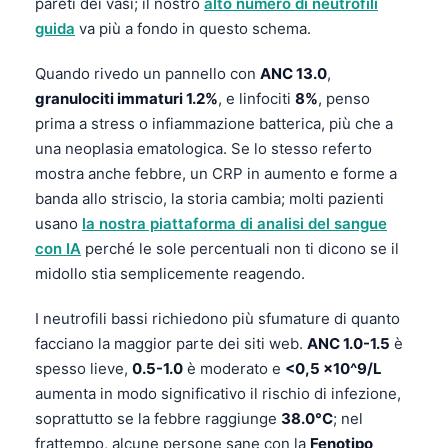
pareti dei vasi; il nostro
alto numero di neutrofili
guida
va più a fondo in questo schema.
Quando rivedo un pannello con
ANC 13.0
,
granulociti immaturi 1.2%
, e linfociti
8%
, penso
prima a stress o infiammazione batterica, più che a
una neoplasia ematologica. Se lo stesso referto
mostra anche febbre, un CRP in aumento e forme a
banda allo striscio, la storia cambia; molti pazienti
usano
la nostra piattaforma di analisi del sangue
con IA
perché le sole percentuali non ti dicono se il
midollo stia semplicemente reagendo.
I neutrofili bassi richiedono più sfumature di quanto
facciano la maggior parte dei siti web.
ANC 1.0-1.5
è
spesso lieve,
0.5-1.0
è moderato e
<0,5 x10^9/L
aumenta in modo significativo il rischio di infezione,
soprattutto se la febbre raggiunge
38.0°C
; nel
frattempo, alcune persone sane con la
Fenotipo