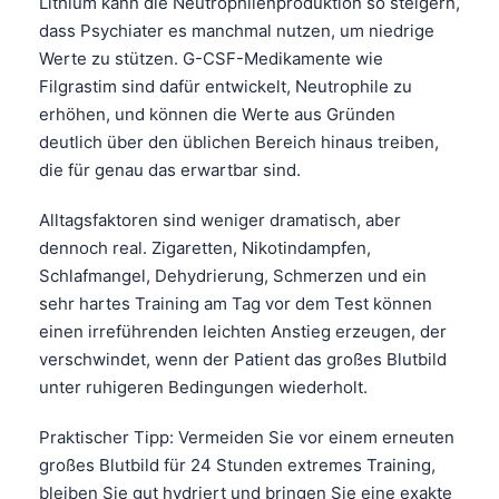
Gàidhlig
Lithium kann die Neutrophilenproduktion so steigern,
dass Psychiater es manchmal nutzen, um niedrige
Euskara
Werte zu stützen. G-CSF-Medikamente wie
Македонски јазик
Filgrastim sind dafür entwickelt, Neutrophile zu
Latviešu valoda
erhöhen, und können die Werte aus Gründen
deutlich über den üblichen Bereich hinaus treiben,
Galego
die für genau das erwartbar sind.
অসমীয়া
Alltagsfaktoren sind weniger dramatisch, aber
සිංහල
dennoch real. Zigaretten, Nikotindampfen,
سنڌي
Schlafmangel, Dehydrierung, Schmerzen und ein
پښتو
sehr hartes Training am Tag vor dem Test können
einen irreführenden leichten Anstieg erzeugen, der
verschwindet, wenn der Patient das großes Blutbild
Slovenčina
unter ruhigeren Bedingungen wiederholt.
Hrvatski
Praktischer Tipp: Vermeiden Sie vor einem erneuten
Suomi
großes Blutbild für 24 Stunden extremes Training,
Қазақ тілі
bleiben Sie gut hydriert und bringen Sie eine exakte