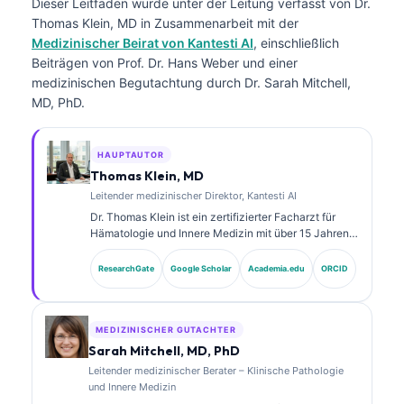
Dieser Leitfaden wurde unter der Leitung verfasst von
Dr.
Thomas Klein, MD
in Zusammenarbeit mit der
Medizinischer Beirat von Kantesti AI
, einschließlich
Beiträgen von Prof. Dr. Hans Weber und einer
medizinischen Begutachtung durch Dr. Sarah Mitchell,
MD, PhD.
HAUPTAUTOR
Thomas Klein, MD
Leitender medizinischer Direktor, Kantesti AI
Dr. Thomas Klein ist ein zertifizierter Facharzt für
Hämatologie und Innere Medizin mit über 15 Jahren
Erfahrung in der Labormedizin und in der KI-
gestützten klinischen Analyse. Als Chief Medical
ResearchGate
Google Scholar
Academia.edu
ORCID
Officer bei Kantesti AI übernimmt er die klinische
Aufsicht über die medizinische Richtigkeit des
proprietären neuronalen Netzwerks. Dr. Klein hat
umfangreich zu der Interpretation von Biomarkern
MEDIZINISCHER GUTACHTER
und zu Labor- diagnostik in Themen der
Sarah Mitchell, MD, PhD
Labormedizin veröffentlicht.
Leitender medizinischer Berater – Klinische Pathologie
und Innere Medizin