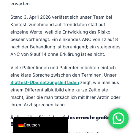
erwarten.
فارسی
Stand 3. April 2026 verlässt sich unser Team bei
简体中文
Kantesti zunehmend auf Trenddaten statt auf
Română
einzelne Werte, weil die Entwicklung das Risiko
Türkçe
besser vorhersagt. Ein sinkendes ANC von 12 auf 8
Ελληνικά
nach der Behandlung ist beruhigend; ein steigendes
ANC von 9 auf 14 ohne Erklärung ist es nicht.
Português
Español
Viele Patientinnen und Patienten möchten einfach
eine klare Sprache zwischen den Terminen. Unser
Italiano
Bluttest-Übersetzungsleitfaden
zeigt, wie man aus
עִבְרִית
einem Differentialblutbild eine kurze Zeitleiste
Français
macht, über die man tatsächlich mit Ihrer Ärztin oder
Ihrem Arzt sprechen kann.
العربية
English
So bereiten Sie sich auf das erneute große
Blutbild vor
Deutsch