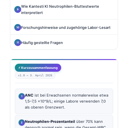
Wie Kantesti KI Neutrophilen-Bluttestwerte
interpretiert
Forschungshinweise und zugehörige Labor-Lesart
Häufig gestellte Fragen
⚡ Kurzzusammenfassung
v1.0 —
3. April 2026
ANC
ist bei Erwachsenen normalerweise etwa
1,5–7,5 ×10^9/L; einige Labore verwenden 7,0
als oberen Grenzwert.
Neutrophilen-Prozentanteil
über 70% kann
dennoch normal sein, wenn die Gesamt-WBC