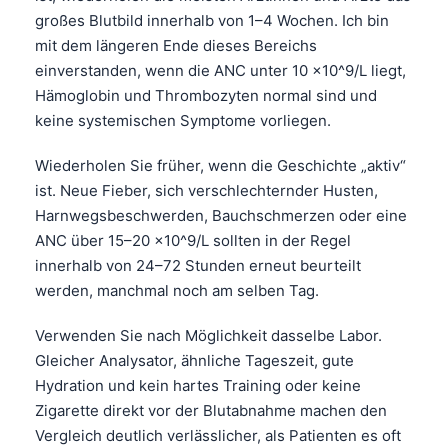
Čeština
großes Blutbild innerhalb von 1–4 Wochen. Ich bin
日本語
mit dem längeren Ende dieses Bereichs
einverstanden, wenn die ANC unter 10 ×10^9/L liegt,
Eesti
Hämoglobin und Thrombozyten normal sind und
Azərbaycan dili
keine systemischen Symptome vorliegen.
Bosanski
Wiederholen Sie früher, wenn die Geschichte „aktiv“
Svenska
ist. Neue Fieber, sich verschlechternder Husten,
Српски језик
Harnwegsbeschwerden, Bauchschmerzen oder eine
ANC über 15–20 ×10^9/L sollten in der Regel
Íslenska
innerhalb von 24–72 Stunden erneut beurteilt
Հայերեն
werden, manchmal noch am selben Tag.
Bahasa Indonesia
Verwenden Sie nach Möglichkeit dasselbe Labor.
हिन्दी
Gleicher Analysator, ähnliche Tageszeit, gute
Nederlands
Hydration und kein hartes Training oder keine
Dansk
Zigarette direkt vor der Blutabnahme machen den
Vergleich deutlich verlässlicher, als Patienten es oft
Български