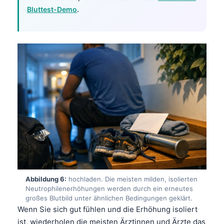
Bluttest-Demo
.
தமிழ்
తెలుగు
मराठी
اردو
বাংলা
Shqip
Magyar
Slovenščina
한국어
Polski
Abbildung 6:
hochladen. Die meisten milden, isolierten
Lietuvių kalba
Neutrophilenerhöhungen werden durch ein erneutes
Русский
großes Blutbild unter ähnlichen Bedingungen geklärt.
Wenn Sie sich gut fühlen und die Erhöhung isoliert
ქართული
ist, wiederholen die meisten Ärztinnen und Ärzte das