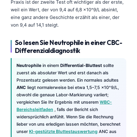
Praxis ist der zweite Test oft wichtiger als der erste,
weil ein Wert, der von 9,4 auf 6,8 ×10^9/L absinkt,
eine ganz andere Geschichte erzählt als einer, der
von 9,4 auf 14,1 steigt.
So lesen Sie Neutrophile in einer CBC-
Differenzialdiagnostik
Neutrophile
in einem
Differential-Bluttest
sollte
zuerst als absoluter Wert und erst danach als
Prozentsatz gelesen werden. Ein normales adultes
ANC
liegt normalerweise bei etwa 1,5–7,5 ×10^9/L,
obwohl die genaue Labor-Markierung variiert;
vergleichen Sie Ihr Ergebnis mit unserem
WBC-
Bereichsleitfaden
, falls der Bericht sich
widersprüchlich anfühlt. Wenn Sie die Rechnung
lieber von uns erledigen lassen möchten, berechnet
unser
KI-gestützte Bluttestauswertung
ANC aus