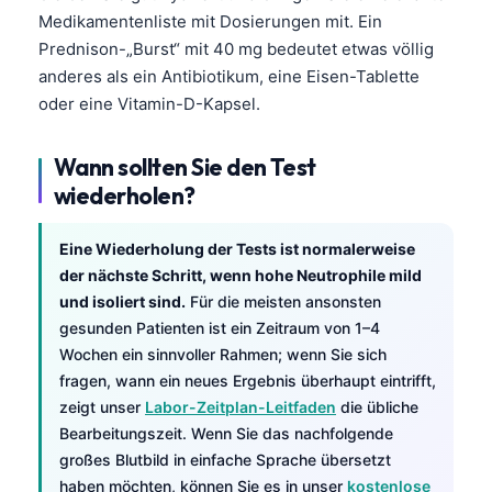
Català
Medikamentenliste mit Dosierungen mit. Ein
Prednison-„Burst“ mit 40 mg bedeutet etwas völlig
O‘zbekcha
anderes als ein Antibiotikum, eine Eisen-Tablette
Українська
oder eine Vitamin-D-Kapsel.
አማርኛ
Kiswahili
Wann sollten Sie den Test
wiederholen?
ភាសាខ្មែរ
ဗမာစာ
Eine Wiederholung der Tests ist normalerweise
ไทย
der nächste Schritt, wenn hohe Neutrophile mild
und isoliert sind.
Für die meisten ansonsten
Tagalog
gesunden Patienten ist ein Zeitraum von 1–4
Tiếng Việt
Wochen ein sinnvoller Rahmen; wenn Sie sich
Bahasa Melayu
fragen, wann ein neues Ergebnis überhaupt eintrifft,
zeigt unser
Labor-Zeitplan-Leitfaden
die übliche
മലയാളം
Bearbeitungszeit. Wenn Sie das nachfolgende
ಕನ್ನಡ
großes Blutbild in einfache Sprache übersetzt
haben möchten, können Sie es in unser
kostenlose
ગુજરાતી