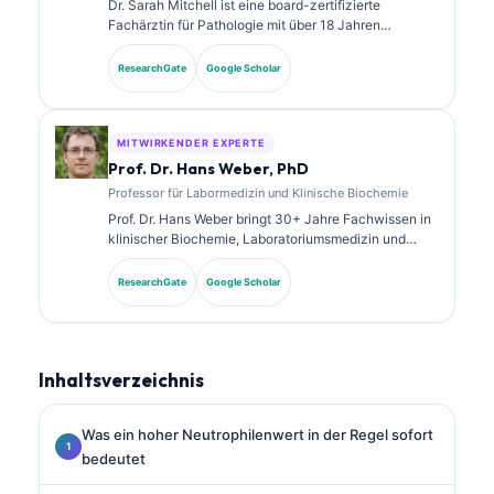
Dr. Sarah Mitchell ist eine board-zertifizierte
Fachärztin für Pathologie mit über 18 Jahren
Erfahrung in der Laboratoriumsmedizin und in der
diagnostischen Analyse. Sie verfügt über
ResearchGate
Google Scholar
Spezialzertifizierungen in klinischer Chemie und hat
umfangreich zu Biomarker-Panels und
Laboranalysen in der klinischen Praxis veröffentlicht.
MITWIRKENDER EXPERTE
Prof. Dr. Hans Weber, PhD
Professor für Labormedizin und Klinische Biochemie
Prof. Dr. Hans Weber bringt 30+ Jahre Fachwissen in
klinischer Biochemie, Laboratoriumsmedizin und
Biomarkerforschung mit. Als ehemaliger Präsident der
Deutschen Gesellschaft für Klinische Chemie ist er
ResearchGate
Google Scholar
auf die Analyse diagnostischer Panels, die
Standardisierung von Biomarkern und KI-gestützte
Laboratoriumsmedizin spezialisiert.
Inhaltsverzeichnis
Was ein hoher Neutrophilenwert in der Regel sofort
bedeutet