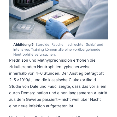
Frysk
Esperanto
Беларуская мова
Татар теле
Кыргызча
Abbildung 5:
Steroide, Rauchen, schlechter Schlaf und
ئۇيغۇرچە
intensives Training können alle eine vorübergehende
Neutrophilie verursachen.
Cebuano
Prednison und Methylprednisolon erhöhen die
Basa Jawa
zirkulierenden Neutrophilen typischerweise
innerhalb von 4–6 Stunden. Der Anstieg beträgt oft
ພາສາລາວ
2–5 ×10^9/L, und die klassische Glukokortikoid-
Монгол
Studie von Dale und Fauci zeigte, dass das vor allem
Afrikaans
durch Demargination und einen langsameren Austritt
aus dem Gewebe passiert – nicht weil über Nacht
العربية المغربية
eine neue Infektion aufgetreten ist.
Occitan