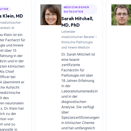
MEDIZINISCHER
UTOR
GUTACHTER
 Klein, MD
Sarah Mitchell,
 medizinischer
MD, PhD
Kantesti AI
Leitender
s Klein ist ein
medizinischer Berater –
rter Facharzt für
Klinische Pathologie
gie und Innere
und Innere Medizin
it über 15
Dr. Sarah Mitchell ist
fahrung in der
eine board-
zin und in der
zertifizierte
zten klinischen
Fachärztin für
Als Chief
Pathologie mit über
fficer bei
18 Jahren Erfahrung
AI übernimmt er
in der
sche Aufsicht
Laboratoriumsmedizin
medizinische
und in der
it des
diagnostischen
ren neuronalen
Analyse. Sie verfügt
. Dr. Klein hat
über
ich zu der
Spezialzertifizierungen
ation von
in klinischer Chemie
rn und zu
und hat umfangreich
agnostik in