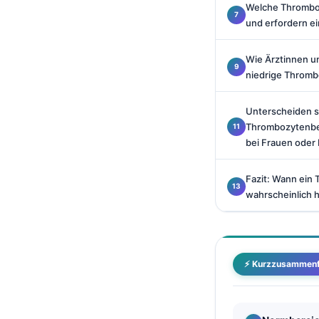
Welche Thrombo
Català
und erfordern ei
O‘zbekcha
Українська
Wie Ärztinnen u
niedrige Throm
አማርኛ
Kiswahili
Unterscheiden s
Thrombozytenber
ភាសាខ្មែរ
bei Frauen oder
ဗမာစာ
ไทย
Fazit: Wann ein
wahrscheinlich h
Tagalog
Tiếng Việt
Bahasa Melayu
⚡ Kurzzusammen
മലയാളം
ಕನ್ನಡ
ગુજરાતી