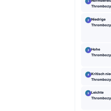
Normbereic
Thrombozy
தமிழ்
తెలుగు
Niedrige
मराठी
Thrombozy
اردو
বাংলা
Shqip
Hohe
Thrombozy
Magyar
Slovenščina
한국어
Kritisch ni
Thrombozy
Polski
Lietuvių kalba
Leichte
Русский
Thrombozy
ქართული