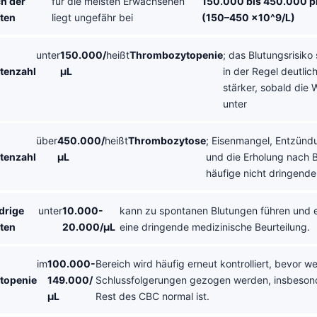
h der
für die meisten Erwachsenen
150.000 bis 450.000 pr
ten
liegt ungefähr bei
(150–450 x10^9/L)
unter
150.000/
heißt
Thrombozytopenie
; das Blutungsrisiko 
tenzahl
µL
in der Regel deutlic
stärker, sobald die 
unter
über
450.000/
heißt
Thrombozytose
; Eisenmangel, Entzündu
tenzahl
µL
und die Erholung nach B
häufige nicht dringend
edrige
unter
10.000-
kann zu spontanen Blutungen führen und e
ten
20.000/µL
eine dringende medizinische Beurteilung.
im
100.000-
Bereich wird häufig erneut kontrolliert, bevor w
topenie
149.000/
Schlussfolgerungen gezogen werden, insbeson
µL
Rest des CBC normal ist.