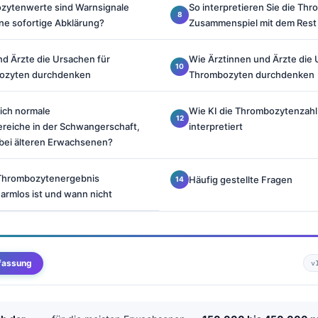
zytenwerte sind Warnsignale
So interpretieren Sie die Th
ne sofortige Abklärung?
Zusammenspiel mit dem Rest 
nd Ärzte die Ursachen für
Wie Ärztinnen und Ärzte die
bozyten durchdenken
Thrombozyten durchdenken
ich normale
Wie KI die Thrombozytenzahl
eiche in der Schwangerschaft,
interpretiert
 bei älteren Erwachsenen?
 Thrombozytenergebnis
Häufig gestellte Fragen
armlos ist und wann nicht
fassung
v