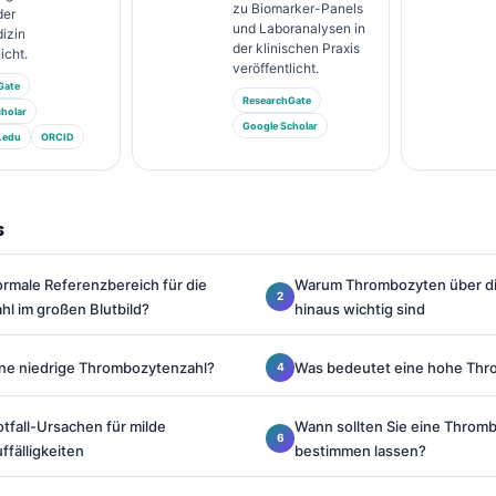
zu Biomarker-Panels
der
und Laboranalysen in
izin
der klinischen Praxis
icht.
veröffentlicht.
Gate
ResearchGate
holar
Google Scholar
.edu
ORCID
s
ormale Referenzbereich für die
Warum Thrombozyten über di
l im großen Blutbild?
hinaus wichtig sind
ne niedrige Thrombozytenzahl?
Was bedeutet eine hohe Thr
tfall-Ursachen für milde
Wann sollten Sie eine Throm
fälligkeiten
bestimmen lassen?