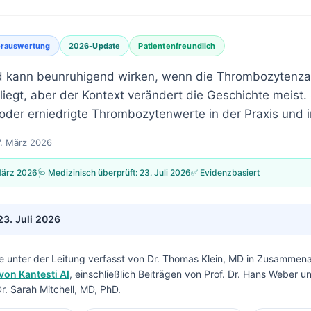
orauswertung
2026-Update
Patientenfreundlich
ld kann beunruhigend wirken, wenn die Thrombozytenza
iegt, aber der Kontext verändert die Geschichte meist. 
 oder erniedrigte Thrombozytenwerte in der Praxis und i
7. März 2026
März 2026
🩺 Medizinisch überprüft:
23. Juli 2026
✅ Evidenzbasiert
23. Juli 2026
e unter der Leitung verfasst von
Dr. Thomas Klein, MD
in Zusammenar
von Kantesti AI
, einschließlich Beiträgen von Prof. Dr. Hans Weber u
. Sarah Mitchell, MD, PhD.