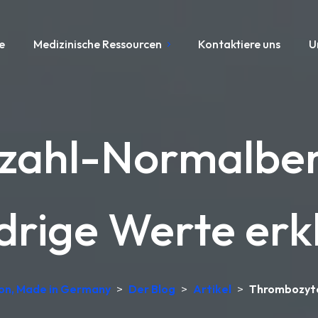
e
Medizinische Ressourcen
Kontaktiere uns
U
ahl-Normalber
drige Werte erk
ion, Made in Germany
>
Der Blog
>
Artikel
>
Thrombozyte