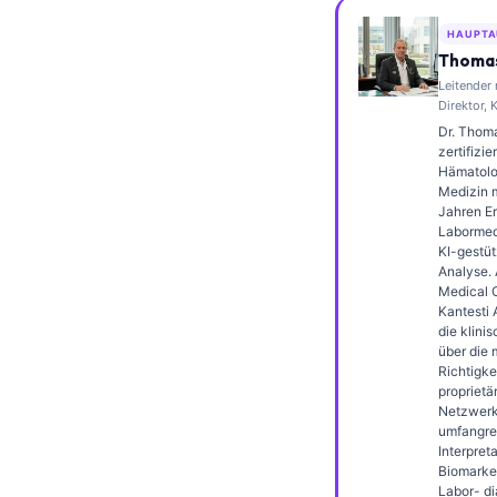
Frysk
HAUPTA
Esperanto
Thomas
Leitender
Беларуская мова
Direktor, 
Татар теле
Dr. Thoma
zertifizie
Кыргызча
Hämatolo
Medizin m
ئۇيغۇرچە
Jahren Er
Labormedi
Cebuano
KI-gestüt
Analyse. 
Basa Jawa
Medical O
Kantesti 
ພາສາລາວ
die klini
Монгол
über die 
Richtigke
Afrikaans
proprietä
Netzwerks
العربية المغربية
umfangre
Interpret
Occitan
Biomarke
Labor- di