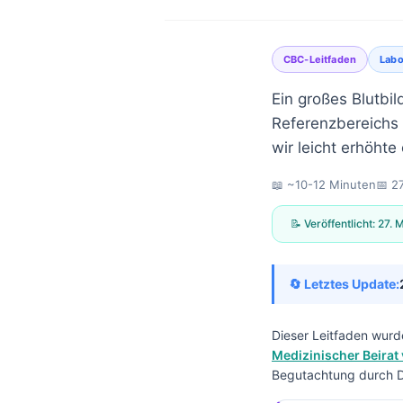
CBC-Leitfaden
Lab
Ein großes Blutbi
Referenzbereichs l
wir leicht erhöhte
📖 ~10-12 Minuten
📅
2
📝 Veröffentlicht:
27. 
🔄 Letztes Update:
Dieser Leitfaden wurd
Medizinischer Beirat 
Norsk bokmål
Begutachtung durch Dr
Ślōnskŏ gŏdka