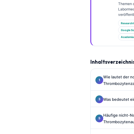
Gàidhlig
Themen 
Labormed
Euskara
veröffentl
Македонски јазик
Research
Latviešu valoda
Google Sc
Academia
Galego
অসমীয়া
සිංහල
Inhaltsverzeichni
سنڌي
Wie lautet der n
پښتو
Thrombozytenzah
Slovenčina
Was bedeutet ei
Hrvatski
Häufige nicht-No
Suomi
Thrombozytenauf
Қазақ тілі