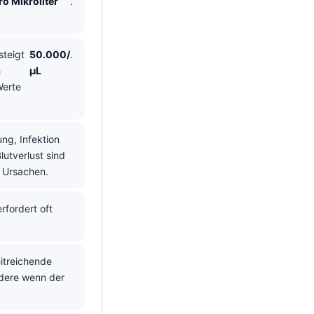
o Mikroliter
.
steigt
50.000/
.
h
µL
Werte
ng, Infektion
lutverlust sind
e Ursachen.
rfordert oft
eitreichende
dere wenn der