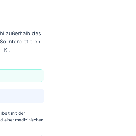
hl außerhalb des
So interpretieren
n KI.
beit mit der
nd einer medizinischen