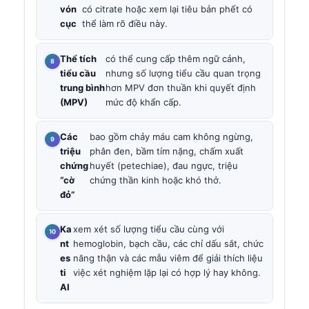
vón
có citrate hoặc xem lại tiêu bản phết có
cục
thể làm rõ điều này.
Thể tích
có thể cung cấp thêm ngữ cảnh,
tiểu cầu
nhưng số lượng tiểu cầu quan trọng
trung bình
hơn MPV đơn thuần khi quyết định
(MPV)
mức độ khẩn cấp.
Các
bao gồm chảy máu cam không ngừng,
triệu
phân đen, bầm tím nặng, chấm xuất
chứng
huyết (petechiae), đau ngực, triệu
“cờ
chứng thần kinh hoặc khó thở.
đỏ”
Ka
xem xét số lượng tiểu cầu cùng với
nt
hemoglobin, bạch cầu, các chỉ dấu sắt, chức
es
năng thận và các mẫu viêm để giải thích liệu
ti
việc xét nghiệm lặp lại có hợp lý hay không.
AI