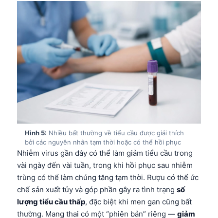
Gàidhlig
Euskara
Македонски јазик
Latviešu valoda
Galego
অসমীয়া
සිංහල
سنڌي
پښتو
Hình 5:
Nhiều bất thường về tiểu cầu được giải thích
bởi các nguyên nhân tạm thời hoặc có thể hồi phục
Nhiễm virus gần đây có thể làm giảm tiểu cầu trong
Slovenčina
vài ngày đến vài tuần, trong khi hồi phục sau nhiễm
trùng có thể làm chúng tăng tạm thời. Rượu có thể ức
Hrvatski
chế sản xuất tủy và góp phần gây ra tình trạng
số
Suomi
lượng tiểu cầu thấp
, đặc biệt khi men gan cũng bất
Қазақ тілі
thường. Mang thai có một “phiên bản” riêng —
giảm