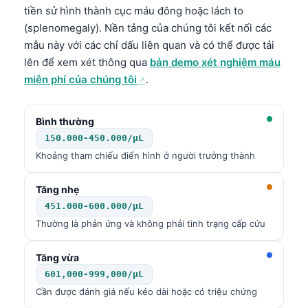
tiền sử hình thành cục máu đông hoặc lách to
(splenomegaly). Nền tảng của chúng tôi kết nối các
mẫu này với các chỉ dấu liên quan và có thể được tải
lên để xem xét thông qua
bản demo xét nghiệm máu
miễn phí của chúng tôi
.
Bình thường
150.000-450.000/µL
Khoảng tham chiếu điển hình ở người trưởng thành
Tăng nhẹ
451.000-600.000/µL
Thường là phản ứng và không phải tình trạng cấp cứu
Tăng vừa
601,000-999,000/µL
Norsk bokmål
Cần được đánh giá nếu kéo dài hoặc có triệu chứng
Ślōnskŏ gŏdka