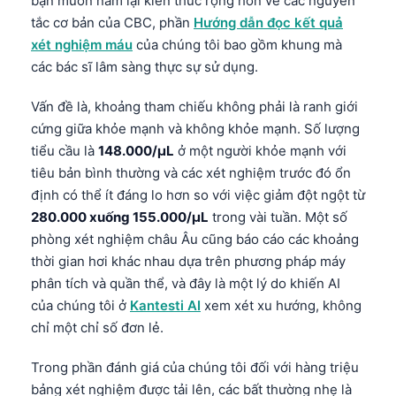
bạn muốn nắm lại kiến thức rộng hơn về các nguyên
tắc cơ bản của CBC, phần
Hướng dẫn đọc kết quả
xét nghiệm máu
của chúng tôi bao gồm khung mà
các bác sĩ lâm sàng thực sự sử dụng.
Vấn đề là, khoảng tham chiếu không phải là ranh giới
cứng giữa khỏe mạnh và không khỏe mạnh. Số lượng
tiểu cầu là
148.000/µL
ở một người khỏe mạnh với
tiêu bản bình thường và các xét nghiệm trước đó ổn
định có thể ít đáng lo hơn so với việc giảm đột ngột từ
280.000 xuống 155.000/µL
trong vài tuần. Một số
phòng xét nghiệm châu Âu cũng báo cáo các khoảng
thời gian hơi khác nhau dựa trên phương pháp máy
phân tích và quần thể, và đây là một lý do khiến AI
của chúng tôi ở
Kantesti AI
xem xét xu hướng, không
chỉ một chỉ số đơn lẻ.
Trong phần đánh giá của chúng tôi đối với hàng triệu
bảng xét nghiệm được tải lên, các bất thường nhẹ là