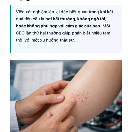
日本語
Việc xét nghiệm lặp lại đặc biệt quan trọng khi kết
Eesti
quả tiểu cầu là
hơi bất thường, không ngờ tới,
Azərbaycan dili
hoặc không phù hợp với cảm giác của bạn
. Một
Bosanski
CBC lần thứ hai thường giúp phân biệt nhiễu tạm
thời với một xu hướng thật sự.
Svenska
Српски језик
Íslenska
Հայերեն
Bahasa Indonesia
हिन्दी
Nederlands
Dansk
Български
فارسی