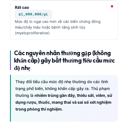
Frysk
Rất cao
≥1,000,000/µL
Esperanto
Mức độ lo ngại cao hơn về các biến chứng đông
Беларуская мова
máu/chảy máu hoặc bệnh tăng sinh tủy
(myeloproliferative)
Татар теле
Кыргызча
Các nguyên nhân thường gặp (không
ئۇيغۇرچە
khẩn cấp) gây bất thường tiểu cầu mức
Cebuano
độ nhẹ
Basa Jawa
ພາສາລາວ
Thay đổi tiểu cầu mức độ nhẹ thường do các tình
trạng phổ biến, không khẩn cấp gây ra. Thủ phạm
Монгол
thường là
nhiễm trùng gần đây, thiếu sắt, viêm, sử
Afrikaans
dụng rượu, thuốc, mang thai và sai số xét nghiệm
trong phòng thí nghiệm
.
العربية المغربية
Occitan