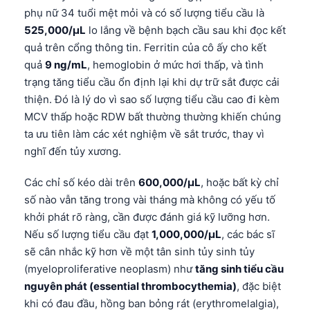
phụ nữ 34 tuổi mệt mỏi và có số lượng tiểu cầu là
525,000/µL
lo lắng về bệnh bạch cầu sau khi đọc kết
quả trên cổng thông tin. Ferritin của cô ấy cho kết
quả
9 ng/mL
, hemoglobin ở mức hơi thấp, và tình
trạng tăng tiểu cầu ổn định lại khi dự trữ sắt được cải
thiện. Đó là lý do vì sao số lượng tiểu cầu cao đi kèm
MCV thấp hoặc RDW bất thường thường khiến chúng
ta ưu tiên làm các xét nghiệm về sắt trước, thay vì
nghĩ đến tủy xương.
Các chỉ số kéo dài trên
600,000/µL
, hoặc bất kỳ chỉ
số nào vẫn tăng trong vài tháng mà không có yếu tố
khởi phát rõ ràng, cần được đánh giá kỹ lưỡng hơn.
Nếu số lượng tiểu cầu đạt
1,000,000/µL
, các bác sĩ
sẽ cân nhắc kỹ hơn về một tân sinh tủy sinh tủy
(myeloproliferative neoplasm) như
tăng sinh tiểu cầu
nguyên phát (essential thrombocythemia)
, đặc biệt
khi có đau đầu, hồng ban bỏng rát (erythromelalgia),