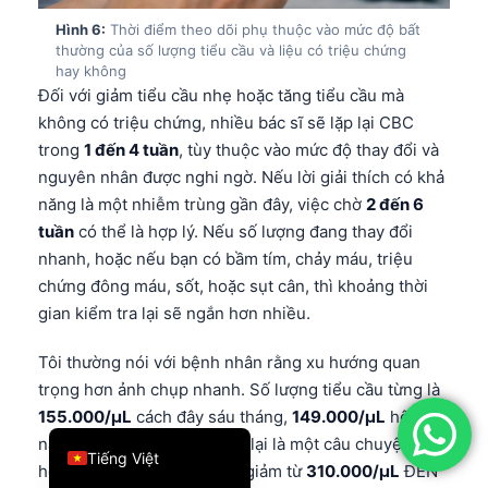
简体中文
Hình 6:
Thời điểm theo dõi phụ thuộc vào mức độ bất
thường của số lượng tiểu cầu và liệu có triệu chứng
Română
hay không
Đối với giảm tiểu cầu nhẹ hoặc tăng tiểu cầu mà
Türkçe
không có triệu chứng, nhiều bác sĩ sẽ lặp lại CBC
Ελληνικά
trong
1 đến 4 tuần
, tùy thuộc vào mức độ thay đổi và
Português
nguyên nhân được nghi ngờ. Nếu lời giải thích có khả
năng là một nhiễm trùng gần đây, việc chờ
2 đến 6
Español
tuần
có thể là hợp lý. Nếu số lượng đang thay đổi
Italiano
nhanh, hoặc nếu bạn có bầm tím, chảy máu, triệu
עִבְרִית
chứng đông máu, sốt, hoặc sụt cân, thì khoảng thời
gian kiểm tra lại sẽ ngắn hơn nhiều.
Français
العربية
Tôi thường nói với bệnh nhân rằng xu hướng quan
Deutsch
trọng hơn ảnh chụp nhanh. Số lượng tiểu cầu từng là
155.000/µL
cách đây sáu tháng,
149.000/µL
hôm
English
nay, và
152.000/µL
khi làm lại là một câu chuyện
Tiếng Việt
hoàn toàn khác so với việc giảm từ
310.000/µL
ĐẾN