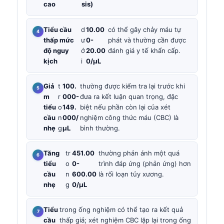
cao
sis)
Tiểu cầu
d
10.00
có thể gây chảy máu tự
thấp mức
ư
0-
phát và thường cần được
độ nguy
ớ
20.00
đánh giá y tế khẩn cấp.
kịch
i
0/µL
Giả
t
100.
thường được kiểm tra lại trước khi
m
r
000-
đưa ra kết luận quan trọng, đặc
tiểu
o
149.
biệt nếu phần còn lại của xét
cầu
n
000/
nghiệm công thức máu (CBC) là
nhẹ
g
µL
bình thường.
Tăng
tr
451.00
thường phản ánh một quá
tiểu
o
0-
trình đáp ứng (phản ứng) hơn
cầu
n
600.00
là rối loạn tủy xương.
nhẹ
g
0/µL
Tiểu
trong ống nghiệm có thể tạo ra kết quả
cầu
thấp giả; xét nghiệm CBC lặp lại trong ống