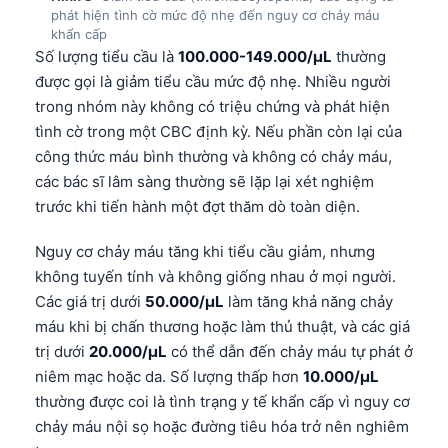
phát hiện tình cờ mức độ nhẹ đến nguy cơ chảy máu
khẩn cấp
Số lượng tiểu cầu là
100.000-149.000/µL
thường
được gọi là giảm tiểu cầu mức độ nhẹ. Nhiều người
trong nhóm này không có triệu chứng và phát hiện
tình cờ trong một CBC định kỳ. Nếu phần còn lại của
công thức máu bình thường và không có chảy máu,
các bác sĩ lâm sàng thường sẽ lặp lại xét nghiệm
trước khi tiến hành một đợt thăm dò toàn diện.
Nguy cơ chảy máu tăng khi tiểu cầu giảm, nhưng
không tuyến tính và không giống nhau ở mọi người.
Các giá trị dưới
50.000/µL
làm tăng khả năng chảy
máu khi bị chấn thương hoặc làm thủ thuật, và các giá
trị dưới
20.000/µL
có thể dẫn đến chảy máu tự phát ở
niêm mạc hoặc da. Số lượng thấp hơn
10.000/µL
thường được coi là tình trạng y tế khẩn cấp vì nguy cơ
chảy máu nội sọ hoặc đường tiêu hóa trở nên nghiêm