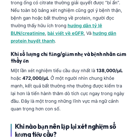
trong ống có citrate thường giải quyết được “bí ẩn”.
తెలుగు
Nếu toàn bộ bảng xét nghiệm cũng gợi ý bệnh thận,
bệnh gan hoặc bất thường về protein, người đọc
मराठी
thường thấy hữu ích trong
hướng dẫn tỷ lệ
اردو
BUN/creatinine
,
bài viết về eGFR
, Và
hướng dẫn
বাংলা
protein huyết thanh
.
Shqip
Khi số lượng chỉ tăng/giảm nhẹ và bệnh nhân cảm
Magyar
thấy ổn
Slovenščina
Một lần xét nghiệm tiểu cầu duy nhất là
138,000/µL
hoặc
472,000/µL
Ở một người nhìn chung khỏe
한국어
mạnh, kết quả bất thường nhẹ thường được kiểm tra
Polski
lại hơn là tiến hành thăm dò tích cực ngay trong ngày
Lietuvių kalba
đầu. Đây là một trong những lĩnh vực mà ngữ cảnh
quan trọng hơn con số.
Русский
ქართული
Khi nào bạn nên lặp lại xét nghiệm số
Čeština
lượng tiểu cầu?