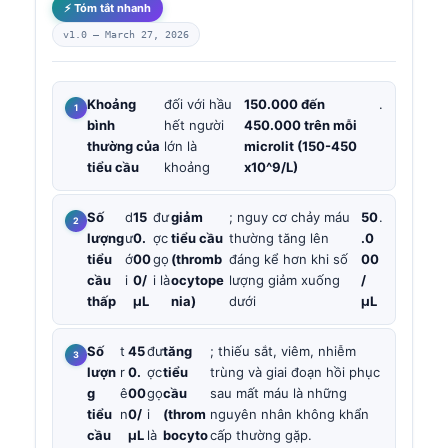
⚡ Tóm tắt nhanh
v1.0 —
March 27, 2026
Khoảng
đối với hầu
150.000 đến
.
bình
hết người
450.000 trên mỗi
thường của
lớn là
microlit (150-450
tiểu cầu
khoảng
x10^9/L)
Số
d
15
đư
giảm
; nguy cơ chảy máu
50
.
lượng
ư
0.
ợc
tiểu cầu
thường tăng lên
.0
tiểu
ớ
00
gọ
(thromb
đáng kể hơn khi số
00
cầu
i
0/
i là
ocytope
lượng giảm xuống
/
thấp
µL
nia)
dưới
µL
Số
t
45
đư
tăng
; thiếu sắt, viêm, nhiễm
lượn
r
0.
ợc
tiểu
trùng và giai đoạn hồi phục
g
ê
00
gọ
cầu
sau mất máu là những
tiểu
n
0/
i
(throm
nguyên nhân không khẩn
cầu
µL
là
bocyto
cấp thường gặp.