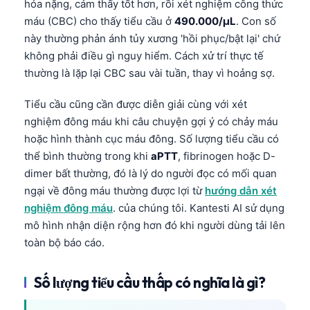
hóa nặng, cảm thấy tốt hơn, rồi xét nghiệm công thức
máu (CBC) cho thấy tiểu cầu ở
490.000/µL
. Con số
này thường phản ánh tủy xương 'hồi phục/bật lại' chứ
không phải điều gì nguy hiểm. Cách xử trí thực tế
thường là lặp lại CBC sau vài tuần, thay vì hoảng sợ.
Tiểu cầu cũng cần được diễn giải cùng với xét
nghiệm đông máu khi câu chuyện gợi ý có chảy máu
hoặc hình thành cục máu đông. Số lượng tiểu cầu có
thể bình thường trong khi
aPTT
, fibrinogen hoặc D-
dimer bất thường, đó là lý do người đọc có mối quan
ngại về đông máu thường được lợi từ
hướng dẫn xét
nghiệm đông máu
. của chúng tôi. Kantesti AI sử dụng
mô hình nhận diện rộng hơn đó khi người dùng tải lên
toàn bộ báo cáo.
Số lượng tiểu cầu thấp có nghĩa là gì?