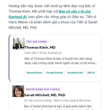
Hướng dẫn này được viết dưới sự lãnh đạo của
Bác sĩ
Thomas Klein, MD
phối hợp với
Ban cố vấn y tế của
Kantesti AI
, bao gồm các đóng góp từ Giáo sư, Tiến sĩ
Hans Weber và phần đánh giá y khoa của Tiến sĩ Sarah
Mitchell, MD, PhD.
TÁC GIẢ CHÍNH
Thomas Klein, MD
Giám đốc Y khoa, Kantesti AI
Bác sĩ Thomas Klein là bác sĩ huyết học lâm sàng
được cấp chứng nhận hành nghề và bác sĩ nội khoa,
với hơn 15 năm kinh nghiệm trong lĩnh vực y học xét
nghiệm và phân tích lâm sàng có hỗ trợ bởi AI. Với vai
ResearchGate
Google Scholar
Academia.edu
ORCID
trò Giám đốc Y khoa (Chief Medical Officer) tại
Kantesti AI, ông cung cấp sự giám sát lâm sàng về độ
chính xác y khoa của mạng lưới thần kinh độc quyền.
Bác sĩ Klein đã công bố nhiều bài viết về diễn giải
NGƯỜI ĐÁNH GIÁ Y KHOA
dấu ấn sinh học và chẩn đoán xét nghiệm trong các
Sarah Mitchell, MD, PhD
chủ đề về y học xét nghiệm.
Cố vấn y khoa trưởng - Bệnh lý lâm sàng & Nội khoa
Bác sĩ Sarah Mitchell là bác sĩ giải phẫu bệnh lâm