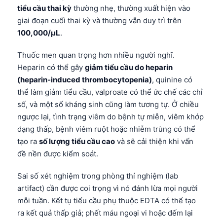
Català
tiểu cầu thai kỳ
thường nhẹ, thường xuất hiện vào
giai đoạn cuối thai kỳ và thường vẫn duy trì trên
O‘zbekcha
100,000/µL
.
Українська
Thuốc men quan trọng hơn nhiều người nghĩ.
አማርኛ
Heparin có thể gây
giảm tiểu cầu do heparin
Kiswahili
(heparin-induced thrombocytopenia)
, quinine có
ភាសាខ្មែរ
thể làm giảm tiểu cầu, valproate có thể ức chế các chỉ
số, và một số kháng sinh cũng làm tương tự. Ở chiều
ဗမာစာ
ngược lại, tình trạng viêm do bệnh tự miễn, viêm khớp
ไทย
dạng thấp, bệnh viêm ruột hoặc nhiễm trùng có thể
Tagalog
tạo ra
số lượng tiểu cầu cao
và sẽ cải thiện khi vấn
đề nền được kiểm soát.
Bahasa Melayu
മലയാളം
Sai số xét nghiệm trong phòng thí nghiệm (lab
ಕನ್ನಡ
artifact) cần được coi trọng vì nó đánh lừa mọi người
mỗi tuần. Kết tụ tiểu cầu phụ thuộc EDTA có thể tạo
ગુજરાતી
ra kết quả thấp giả; phết máu ngoại vi hoặc đếm lại
தமிழ்