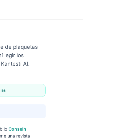
e de plaquetas
 legir los
Kantesti AI.
cias
b lo
Conselh
r e una revista