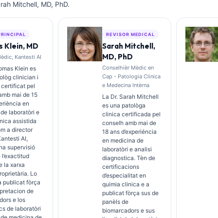
rah Mitchell, MD, PhD.
PRINCIPAL
REVISOR MEDICAL
 Klein, MD
Sarah Mitchell,
MD, PhD
èdic, Kantesti AI
Conselhièr Mèdic en
omas Klein es
Cap - Patologia Clinica
lòg clinician i
e Medecina Intèrna
 certificat pel
 amb mai de 15
La Dr. Sarah Mitchell
eriència en
es una patològa
de laboratòri e
clinica certificada pel
inica assistida
conselh amb mai de
om a director
18 ans d’experiéncia
antesti AI,
en medicina de
na supervisió
laboratòri e analisi
 l’exactitud
diagnostica. Tèn de
 la xarxa
certificacions
roprietària. Lo
d’especialitat en
a publicat fòrça
quimia clinica e a
erpretacion de
publicat fòrça sus de
ors e los
panèls de
cs de laboratòri
biomarcadors e sus
 de medicina de