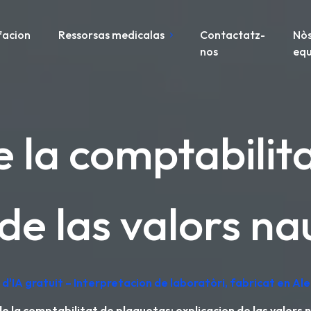
facion
Ressorsas medicalas
Contactatz-
Nòs
nos
equ
 la comptabilita
 de las valors na
d'IA gratuit – Interpretacion de laboratòri, fabricat en A
e la comptabilitat de plaquetas: explicacion de las valors 