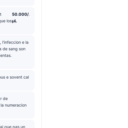
t
50.000/
.
que los
µL
 l’infeccion e la
a de sang son
entas.
us e sovent cal
ar de
e la numeracion
mai que pas un