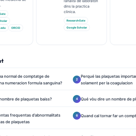
l’analisi de laboratòri
.
dins la practica
clinica.
Gate
ResearchGate
holar
Google Scholar
.edu
ORCID
ut
ma normal de comptatge de
Perqué las plaquetas importa
una numeracion formula sanguina?
solament per la coagulacion
 nombre de plaquetas baiss?
Qué vòu dire un nombre de p
ntas frequentas d’abnormalitats
Quand cal tornar far un comp
das de plaquetas