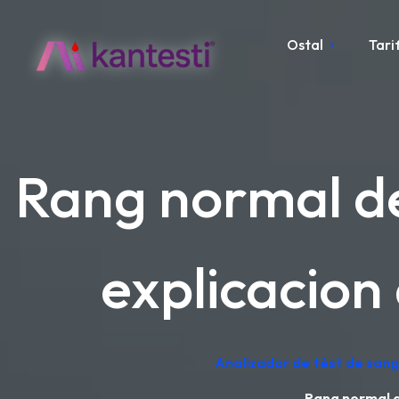
Ostal
Tari
Rang normal de
explicacion
Analizador de tèst de sang 
Rang normal d