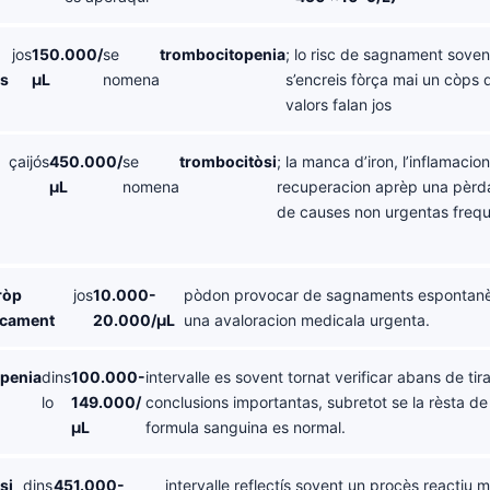
jos
150.000/
se
trombocitopenia
; lo risc de sagnament soven
as
µL
nomena
s’encreis fòrça mai un còps 
valors falan jos
çaijós
450.000/
se
trombocitòsi
; la manca d’iron, l’inflamacion,
µL
nomena
recuperacion aprèp una pèrd
de causes non urgentas frequ
ròp
jos
10.000-
pòdon provocar de sagnaments espontanè
icament
20.000/µL
una avaloracion medicala urgenta.
penia
dins
100.000-
intervalle es sovent tornat verificar abans de tir
lo
149.000/
conclusions importantas, subretot se la rèsta d
µL
formula sanguina es normal.
si
dins
451.000-
intervalle reflectís sovent un procès reactiu 