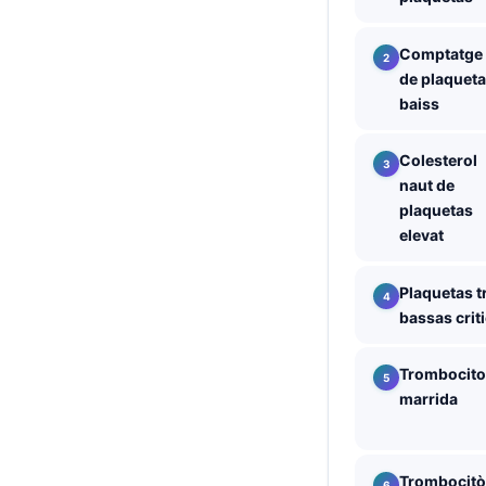
తెలుగు
Comptatge
मराठी
de plaquet
اردو
baiss
বাংলা
Colesterol
Shqip
naut de
plaquetas
Magyar
elevat
Slovenščina
한국어
Plaquetas t
bassas crit
Polski
Lietuvių kalba
Trombocito
Русский
marrida
ქართული
Čeština
Trombocitò