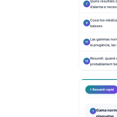
Quins resultats 
O‘zbekcha
d’alarma e neces
Українська
Cossí los mèdics
አማርኛ
baisses
Kiswahili
ភាសាខ្មែរ
Las gammas norm
la pregància, las
ဗမာစာ
ไทย
Resumit: quand u
probablament be
Tagalog
Tiếng Việt
Bahasa Melayu
⚡ Resumit rapid
മലയാളം
ಕನ್ನಡ
ગુજરાતી
Gama norma
தமிழ்
plaquetas