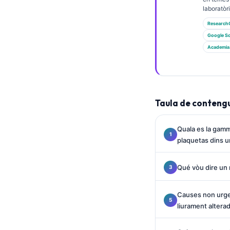
Euskara
laboratòri
Македонски јазик
Research
Latviešu valoda
Google Sc
Academia
Galego
অসমীয়া
සිංහල
Taula de conteng
سنڌي
پښتو
Quala es la gam
plaquetas dins 
Slovenčina
Qué vòu dire un
Hrvatski
Suomi
Causes non urge
Қазақ тілі
liurament altera
Català