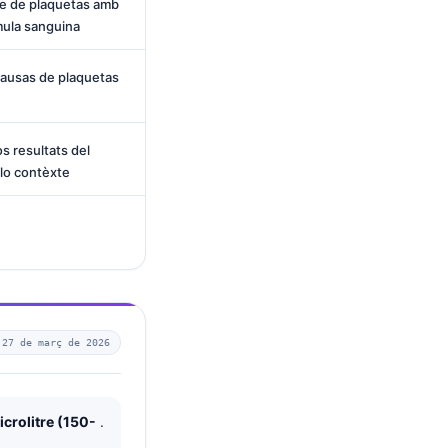
ge de plaquetas amb
mula sanguina
causas de plaquetas
os resultats del
lo contèxte
—
27 de març de 2026
crolitre (150-
.