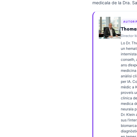
medicala de la Dra. Sa
Frysk
Esperanto
AUTOR 
Беларуская мова
Thomas
Director M
Татар теле
Lo Dr. Th
Кыргызча
un hemato
internista
ئۇيغۇرچە
conselh,
ans d’exp
Cebuano
medicina 
anàlisi cl
Basa Jawa
per IA. C
ພາສາລາວ
mèdic a K
proveís u
Монгол
clinica de
medica de
Afrikaans
neurala p
Dr. Klein 
العربية المغربية
sus l’int
biomarcad
Gàidhlig
diagnòsti
en temes