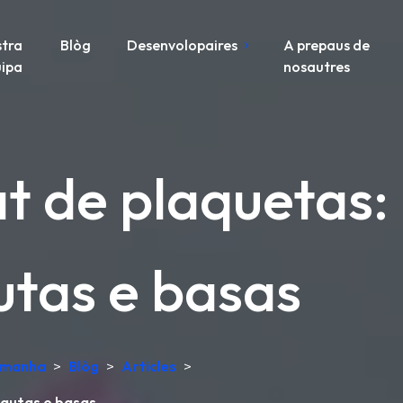
tra
Blòg
Desenvolopaires
A prepaus de
ipa
nosautres
t de plaquetas:
utas e basas
lemanha
>
Blòg
>
Articles
>
nautas e basas