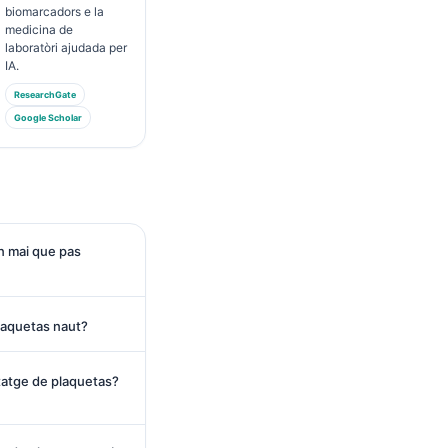
biomarcadors e la
medicina de
laboratòri ajudada per
IA.
ResearchGate
Google Scholar
n mai que pas
laquetas naut?
tatge de plaquetas?