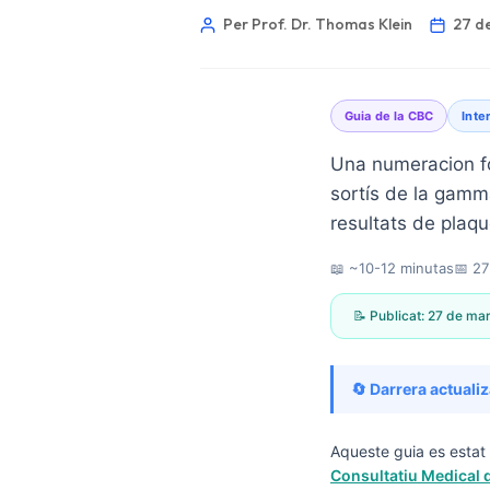
Per Prof. Dr. Thomas Klein
27 d
Guia de la CBC
Inte
Una numeracion f
sortís de la gamma
resultats de plaqu
📖 ~10-12 minutas
📅
27
📝 Publicat:
27 de ma
🔄 Darrera actuali
Norsk bokmål
Aqueste guia es estat 
Consultatiu Medical d
Ślōnskŏ gŏdka