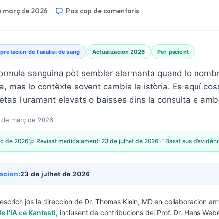
e març de 2026
Pas cap de comentaris
rpretacion de l’analisi de sang
Actualizacion 2026
Per pacient
ormula sanguina pòt semblar alarmanta quand lo nombr
, mas lo contèxte sovent cambia la istòria. Es aquí cossí
etas liurament elevats o baisses dins la consulta e amb 
 de març de 2026
rç de 2026
🩺 Revisat medicalament:
23 de julhet de 2026
✅ Basat sus d’evidén
zacion:
23 de julhet de 2026
escrich jos la direccion de
Dr. Thomas Klein, MD
en collaboracion am
e l'IA de Kantesti
, inclusent de contribucions del Prof. Dr. Hans Webe