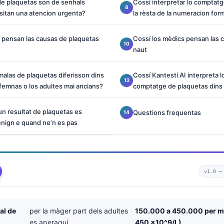
de plaquetas son de senhals
Cossí interpretar lo comptat
sitan una atencion urgenta?
la rèsta de la numeracion for
 pensan las causas de plaquetas
Cossí los mèdics pensan las 
naut
alas de plaquetas diferisson dins
Cossí Kantesti AI interpreta l
 femnas o los adultes mai ancians?
comptatge de plaquetas dins 
n resultat de plaquetas es
Questions frequentas
nign e quand ne’n es pas
v1.0 
l de
per la màger part dels adultes
150.000 a 450.000 per mi
es aperaquí
450 x10^9/L)