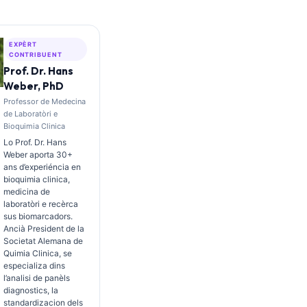
EXPÈRT
CONTRIBUENT
Prof. Dr. Hans
Weber, PhD
Professor de Medecina
de Laboratòri e
Bioquimia Clinica
Lo Prof. Dr. Hans
Weber aporta 30+
ans d’experiéncia en
bioquimia clinica,
medicina de
laboratòri e recèrca
sus biomarcadors.
Ancià President de la
Societat Alemana de
Quimia Clinica, se
especializa dins
l’analisi de panèls
diagnostics, la
standardizacion dels