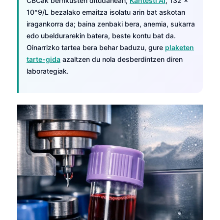
CBCak berrikusten ditudanean,
Kantesti AI
, 132 ×
10^9/L bezalako emaitza isolatu arin bat askotan
iragankorra da; baina zenbaki bera, anemia, sukarra
edo ubeldurarekin batera, beste kontu bat da.
Oinarrizko tartea bera behar baduzu, gure
plaketen
tarte-gida
azaltzen du nola desberdintzen diren
laborategiak.