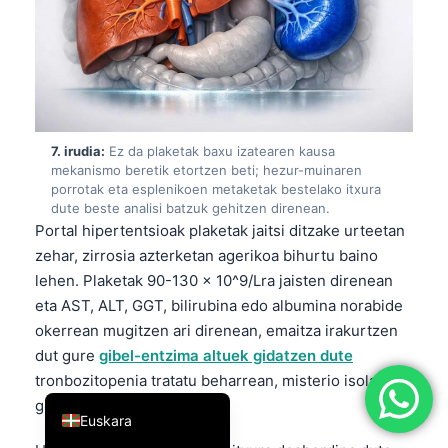
简体中文
Română
Türkçe
Ελληνικά
7. irudia:
Ez da plaketak baxu izatearen kausa
Português
mekanismo beretik etortzen beti; hezur-muinaren
Español
porrotak eta esplenikoen metaketak bestelako itxura
dute beste analisi batzuk gehitzen direnean.
Italiano
Portal hipertentsioak plaketak jaitsi ditzake urteetan
zehar, zirrosia azterketan agerikoa bihurtu baino
עִבְרִית
lehen. Plaketak 90-130 × 10^9/Lra jaisten direnean
Français
eta AST, ALT, GGT, bilirubina edo albumina norabide
العربية
okerrean mugitzen ari direnean, emaitza irakurtzen
Deutsch
dut gure
gibel-entzima altuek gidatzen dute
tronbozitopenia tratatu beharrean, misterio isolatu
English
gisa.
Euskara