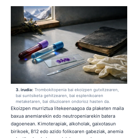
3. irudia:
Trombokitopenia bai ekoizpen gutxitzearen,
bai suntsiketa gehitzearen, bai esplenikoaren
metaketaren, bai diluzioaren ondorioz hasten da.
Ekoizpen murriztua litekeenaagoa da plaketen maila
baxua anemiarekin edo neutropeniarekin batera
dagoenean. Kimoterapiak, alkoholak, gaixotasun
birikoek, B12 edo azido folikoaren gabeziak, anemia