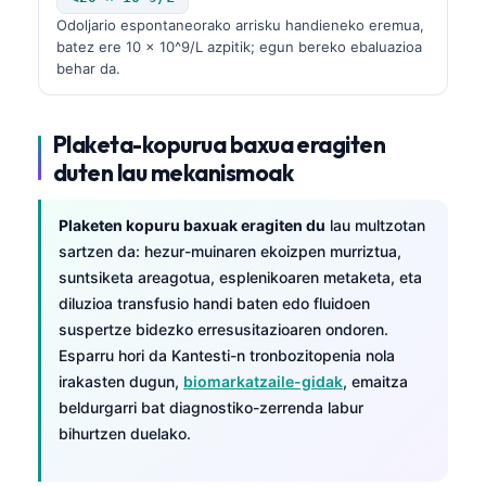
Odoljario espontaneorako arrisku handieneko eremua,
batez ere 10 × 10^9/L azpitik; egun bereko ebaluazioa
behar da.
Plaketa-kopurua baxua eragiten
duten lau mekanismoak
Plaketen kopuru baxuak eragiten du
lau multzotan
sartzen da: hezur-muinaren ekoizpen murriztua,
suntsiketa areagotua, esplenikoaren metaketa, eta
diluzioa transfusio handi baten edo fluidoen
suspertze bidezko erresusitazioaren ondoren.
Esparru hori da Kantesti-n tronbozitopenia nola
irakasten dugun,
biomarkatzaile-gidak
, emaitza
beldurgarri bat diagnostiko-zerrenda labur
bihurtzen duelako.