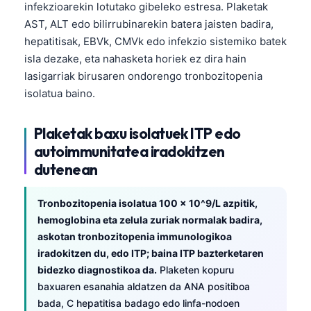
infekzioarekin lotutako gibeleko estresa. Plaketak
Frysk
AST, ALT edo bilirrubinarekin batera jaisten badira,
Esperanto
hepatitisak, EBVk, CMVk edo infekzio sistemiko batek
isla dezake, eta nahasketa horiek ez dira hain
Беларуская мова
lasigarriak birusaren ondorengo tronbozitopenia
Татар теле
isolatua baino.
Кыргызча
ئۇيغۇرچە
Plaketak baxu isolatuek ITP edo
autoimmunitatea iradokitzen
Cebuano
dutenean
Basa Jawa
ພາສາລາວ
Tronbozitopenia isolatua 100 × 10^9/L azpitik,
hemoglobina eta zelula zuriak normalak badira,
Монгол
askotan tronbozitopenia immunologikoa
Afrikaans
iradokitzen du, edo ITP; baina ITP bazterketaren
العربية المغربية
bidezko diagnostikoa da.
Plaketen kopuru
baxuaren esanahia aldatzen da ANA positiboa
Occitan
bada, C hepatitisa badago edo linfa-nodoen