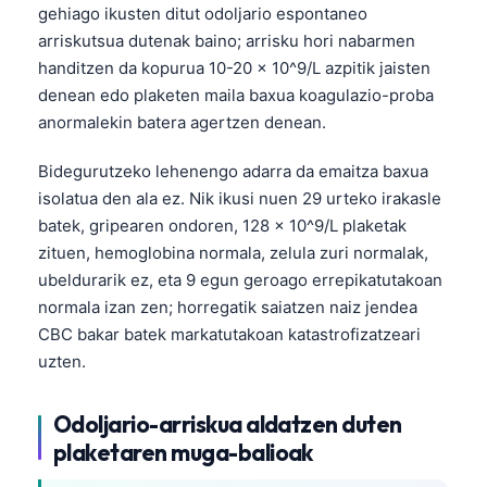
gehiago ikusten ditut odoljario espontaneo
arriskutsua dutenak baino; arrisku hori nabarmen
handitzen da kopurua 10-20 × 10^9/L azpitik jaisten
denean edo plaketen maila baxua koagulazio-proba
anormalekin batera agertzen denean.
Bidegurutzeko lehenengo adarra da emaitza baxua
isolatua den ala ez. Nik ikusi nuen 29 urteko irakasle
batek, gripearen ondoren, 128 × 10^9/L plaketak
zituen, hemoglobina normala, zelula zuri normalak,
ubeldurarik ez, eta 9 egun geroago errepikatutakoan
normala izan zen; horregatik saiatzen naiz jendea
CBC bakar batek markatutakoan katastrofizatzeari
uzten.
Odoljario-arriskua aldatzen duten
plaketaren muga-balioak