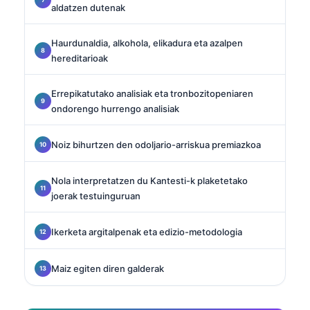
aldatzen dutenak
Haurdunaldia, alkohola, elikadura eta azalpen
hereditarioak
Errepikatutako analisiak eta tronbozitopeniaren
ondorengo hurrengo analisiak
Noiz bihurtzen den odoljario-arriskua premiazkoa
Nola interpretatzen du Kantesti-k plaketetako
joerak testuinguruan
Ikerketa argitalpenak eta edizio-metodologia
Maiz egiten diren galderak