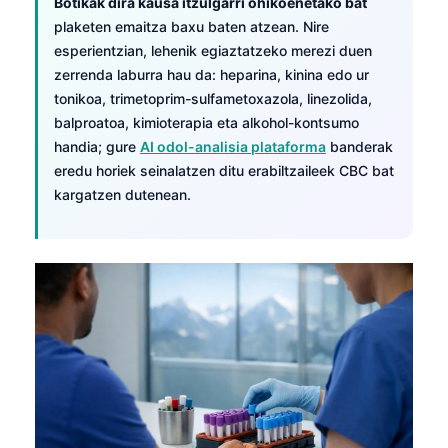
Botikak dira kausa itzulgarri ohikoenetako bat
plaketen emaitza baxu baten atzean. Nire
esperientzian, lehenik egiaztatzeko merezi duen
zerrenda laburra hau da: heparina, kinina edo ur
tonikoa, trimetoprim-sulfametoxazola, linezolida,
balproatoa, kimioterapia eta alkohol-kontsumo
handia; gure
AI odol-analisia plataforma
banderak
eredu horiek seinalatzen ditu erabiltzaileek CBC bat
kargatzen dutenean.