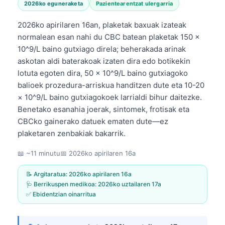
2026ko eguneraketa
Pazientearentzat ulergarria
2026ko apirilaren 16an, plaketak baxuak izateak
normalean esan nahi du CBC batean plaketak 150 ×
10^9/L baino gutxiago direla; beherakada arinak
askotan aldi baterakoak izaten dira edo botikekin
lotuta egoten dira, 50 × 10^9/L baino gutxiagoko
balioek prozedura-arriskua handitzen dute eta 10-20
× 10^9/L baino gutxiagokoek larrialdi bihur daitezke.
Benetako esanahia joerak, sintomek, frotisak eta
CBCko gainerako datuek ematen dute—ez
plaketaren zenbakiak bakarrik.
📖 ~11 minutu
📅
2026ko apirilaren 16a
📝 Argitaratua:
2026ko apirilaren 16a
🩺 Berrikuspen medikoa:
2026ko uztailaren 17a
✅ Ebidentzian oinarritua