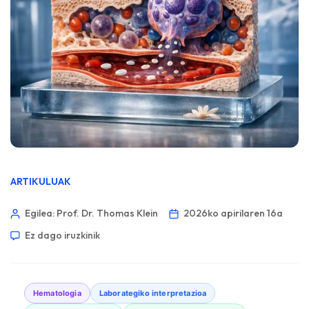
ARTIKULUAK
Egilea: Prof. Dr. Thomas Klein
2026ko apirilaren 16a
Ez dago iruzkinik
Hematologia
Laborategiko interpretazioa