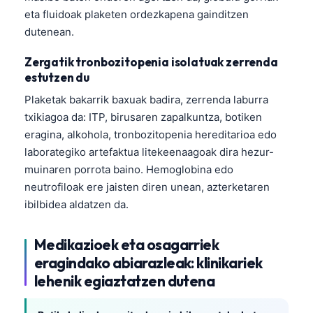
eta fluidoak plaketen ordezkapena gainditzen
dutenean.
Zergatik tronbozitopenia isolatuak zerrenda
estutzen du
Plaketak bakarrik baxuak badira, zerrenda laburra
txikiagoa da: ITP, birusaren zapalkuntza, botiken
eragina, alkohola, tronbozitopenia hereditarioa edo
laborategiko artefaktua litekeenaagoak dira hezur-
muinaren porrota baino. Hemoglobina edo
neutrofiloak ere jaisten diren unean, azterketaren
ibilbidea aldatzen da.
Medikazioek eta osagarriek
eragindako abiarazleak: klinikariek
lehenik egiaztatzen dutena