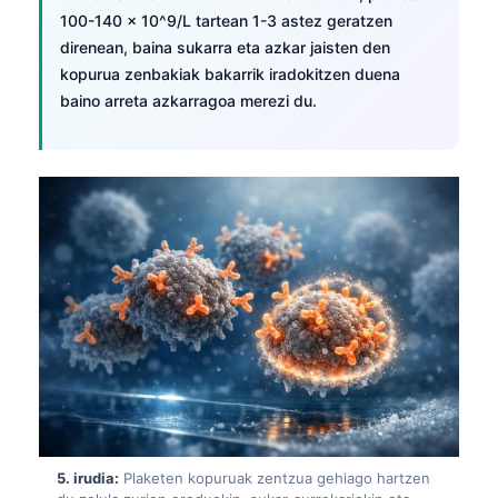
100-140 × 10^9/L tartean 1-3 astez geratzen
direnean, baina sukarra eta azkar jaisten den
kopurua zenbakiak bakarrik iradokitzen duena
baino arreta azkarragoa merezi du.
5. irudia:
Plaketen kopuruak zentzua gehiago hartzen