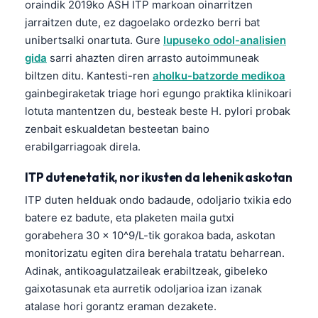
oraindik 2019ko ASH ITP markoan oinarritzen
తెలుగు
jarraitzen dute, ez dagoelako ordezko berri bat
unibertsalki onartuta. Gure
lupuseko odol-analisien
मराठी
gida
sarri ahazten diren arrasto autoimmuneak
اردو
biltzen ditu. Kantesti-ren
aholku-batzorde medikoa
বাংলা
gainbegiraketak triage hori egungo praktika klinikoari
lotuta mantentzen du, besteak beste H. pylori probak
Shqip
zenbait eskualdetan besteetan baino
Magyar
erabilgarriagoak direla.
Slovenščina
ITP dutenetatik, nor ikusten da lehenik askotan
한국어
ITP duten helduak ondo badaude, odoljario txikia edo
Polski
batere ez badute, eta plaketen maila gutxi
Lietuvių kalba
gorabehera 30 × 10^9/L-tik gorakoa bada, askotan
monitorizatu egiten dira berehala tratatu beharrean.
Русский
Adinak, antikoagulatzaileak erabiltzeak, gibeleko
ქართული
gaixotasunak eta aurretik odoljarioa izan izanak
Čeština
atalase hori gorantz eraman dezakete.