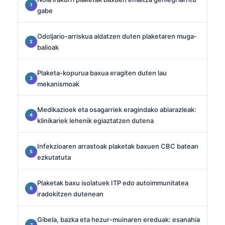
gabe
Odoljario-arriskua aldatzen duten plaketaren muga-
balioak
Plaketa-kopurua baxua eragiten duten lau
mekanismoak
Medikazioek eta osagarriek eragindako abiarazleak:
klinikariek lehenik egiaztatzen dutena
Infekzioaren arrastoak plaketak baxuen CBC batean
ezkutatuta
Plaketak baxu isolatuek ITP edo autoimmunitatea
iradokitzen dutenean
Gibela, bazka eta hezur-muinaren ereduak: esanahia