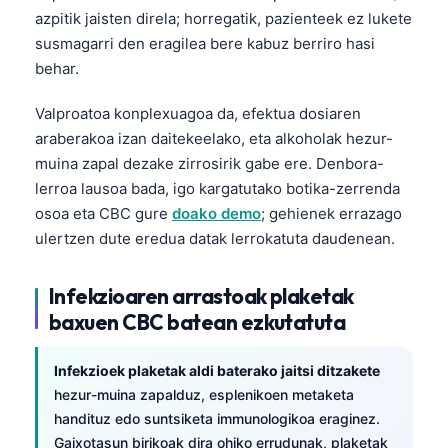
azpitik jaisten direla; horregatik, pazienteek ez lukete
susmagarri den eragilea bere kabuz berriro hasi
behar.
Valproatoa konplexuagoa da, efektua dosiaren
araberakoa izan daitekeelako, eta alkoholak hezur-
muina zapal dezake zirrosirik gabe ere. Denbora-
lerroa lausoa bada, igo kargatutako botika-zerrenda
osoa eta CBC gure
doako demo
; gehienek errazago
ulertzen dute eredua datak lerrokatuta daudenean.
Infekzioaren arrastoak plaketak
baxuen CBC batean ezkutatuta
Infekzioek plaketak aldi baterako jaitsi ditzakete
hezur-muina zapalduz, esplenikoen metaketa
handituz edo suntsiketa immunologikoa eraginez.
Gaixotasun birikoak dira ohiko errudunak, plaketak