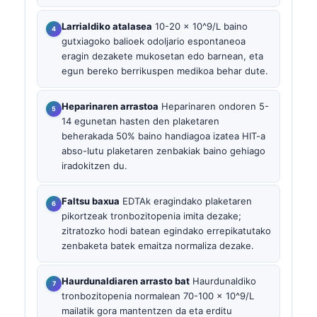
Larrialdiko atalasea
10-20 × 10^9/L baino
gutxiagoko balioek odoljario espontaneoa
eragin dezakete mukosetan edo barnean, eta
egun bereko berrikuspen medikoa behar dute.
Heparinaren arrastoa
Heparinaren ondoren 5-
14 egunetan hasten den plaketaren
beherakada 50% baino handiagoa izatea HIT-a
abso-lutu plaketaren zenbakiak baino gehiago
iradokitzen du.
Faltsu baxua
EDTAk eragindako plaketaren
pikortzeak tronbozitopenia imita dezake;
zitratozko hodi batean egindako errepikatutako
zenbaketa batek emaitza normaliza dezake.
Haurdunaldiaren arrasto bat
Haurdunaldiko
tronbozitopenia normalean 70-100 × 10^9/L
mailatik gora mantentzen da eta erditu