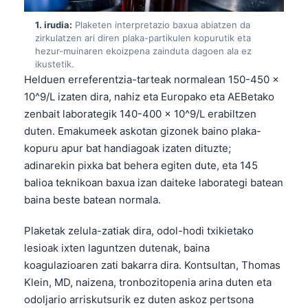
1. irudia:
Plaketen interpretazio baxua abiatzen da
zirkulatzen ari diren plaka-partikulen kopurutik eta
hezur-muinaren ekoizpena zainduta dagoen ala ez
ikustetik.
Helduen erreferentzia-tarteak normalean 150-450 ×
10^9/L izaten dira, nahiz eta Europako eta AEBetako
zenbait laborategik 140-400 × 10^9/L erabiltzen
duten. Emakumeek askotan gizonek baino plaka-
kopuru apur bat handiagoak izaten dituzte;
adinarekin pixka bat behera egiten dute, eta 145
balioa teknikoan baxua izan daiteke laborategi batean
baina beste batean normala.
Plaketak zelula-zatiak dira, odol-hodi txikietako
lesioak ixten laguntzen dutenak, baina
koagulazioaren zati bakarra dira. Kontsultan, Thomas
Klein, MD, naizena, tronbozitopenia arina duten eta
odoljario arriskutsurik ez duten askoz pertsona