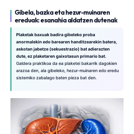
日本語
Gibela, bazka eta hezur-muinaren
Eesti
ereduak: esanahia aldatzen dutenak
Azərbaycan dili
Bosanski
Plaketak baxuak badira gibeleko proba
anormalekin edo barearen handitzearekin batera,
Svenska
askotan jabetze (sekuestrazio) bat adierazten
Српски језик
dute, ez plaketaren gaixotasun primario bat.
Íslenska
Galdera praktikoa da ea plaketei bakarrik dagokien
arazoa den, ala gibeleko, hezur-muinaren edo eredu
Հայերեն
sistemiko zabalago baten pieza bat den.
Bahasa Indonesia
हिन्दी
Nederlands
Dansk
Български
فارسی