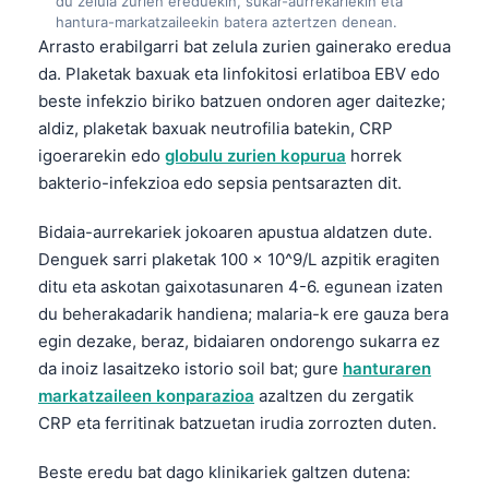
du zelula zurien ereduekin, sukar-aurrekariekin eta
hantura-markatzaileekin batera aztertzen denean.
Arrasto erabilgarri bat zelula zurien gainerako eredua
da. Plaketak baxuak eta linfokitosi erlatiboa EBV edo
beste infekzio biriko batzuen ondoren ager daitezke;
aldiz, plaketak baxuak neutrofilia batekin, CRP
igoerarekin edo
globulu zurien kopurua
horrek
bakterio-infekzioa edo sepsia pentsarazten dit.
Bidaia-aurrekariek jokoaren apustua aldatzen dute.
Denguek sarri plaketak 100 × 10^9/L azpitik eragiten
ditu eta askotan gaixotasunaren 4-6. egunean izaten
du beherakadarik handiena; malaria-k ere gauza bera
egin dezake, beraz, bidaiaren ondorengo sukarra ez
da inoiz lasaitzeko istorio soil bat; gure
hanturaren
markatzaileen konparazioa
azaltzen du zergatik
CRP eta ferritinak batzuetan irudia zorrozten duten.
Norsk bokmål
Beste eredu bat dago klinikariek galtzen dutena:
Ślōnskŏ gŏdka