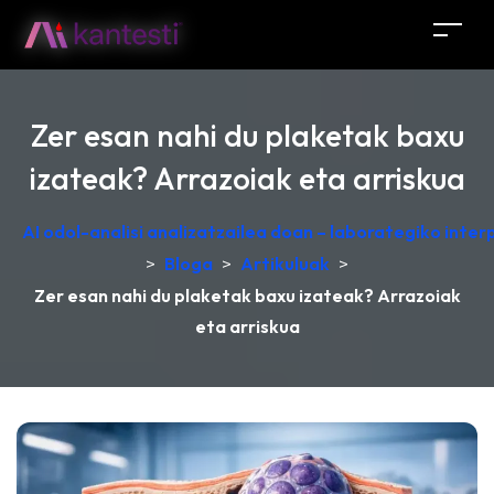
Zer esan nahi du plaketak baxu
izateak? Arrazoiak eta arriskua
AI odol-analisi analizatzailea doan – laborategiko inte
>
Bloga
>
Artikuluak
>
Zer esan nahi du plaketak baxu izateak? Arrazoiak
eta arriskua