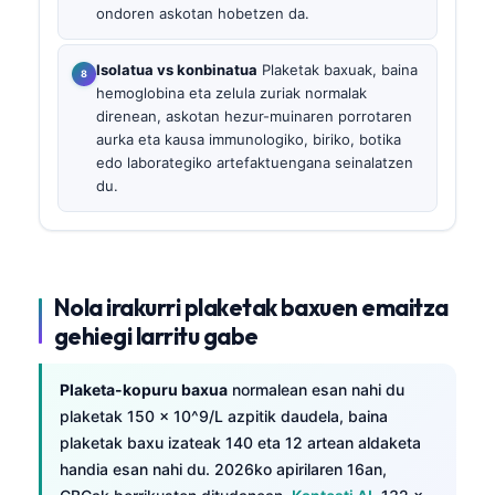
ondoren askotan hobetzen da.
Isolatua vs konbinatua
Plaketak baxuak, baina
hemoglobina eta zelula zuriak normalak
direnean, askotan hezur-muinaren porrotaren
aurka eta kausa immunologiko, biriko, botika
edo laborategiko artefaktuengana seinalatzen
du.
Nola irakurri plaketak baxuen emaitza
gehiegi larritu gabe
Plaketa-kopuru baxua
normalean esan nahi du
plaketak 150 × 10^9/L azpitik daudela, baina
plaketak baxu izateak 140 eta 12 artean aldaketa
handia esan nahi du. 2026ko apirilaren 16an,