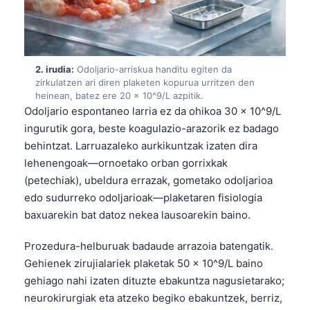
2. irudia:
Odoljario-arriskua handitu egiten da
zirkulatzen ari diren plaketen kopurua urritzen den
heinean, batez ere 20 × 10^9/L azpitik.
Odoljario espontaneo larria ez da ohikoa 30 × 10^9/L
ingurutik gora, beste koagulazio-arazorik ez badago
behintzat. Larruazaleko aurkikuntzak izaten dira
lehenengoak—ornoetako orban gorrixkak
(petechiak), ubeldura errazak, gometako odoljarioa
edo sudurreko odoljarioak—plaketaren fisiologia
baxuarekin bat datoz nekea lausoarekin baino.
Prozedura-helburuak badaude arrazoia batengatik.
Gehienek zirujialariek plaketak 50 × 10^9/L baino
gehiago nahi izaten dituzte ebakuntza nagusietarako;
neurokirurgiak eta atzeko begiko ebakuntzek, berriz,