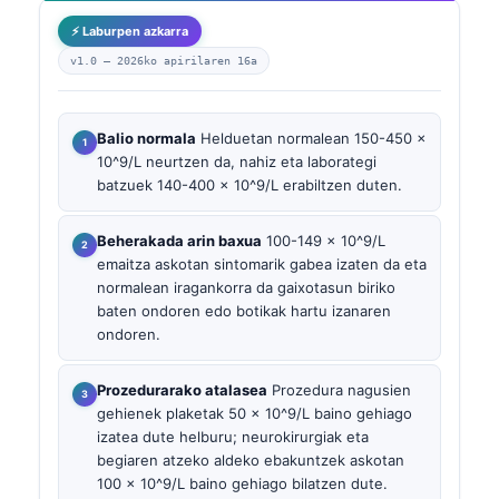
⚡ Laburpen azkarra
v1.0 —
2026ko apirilaren 16a
Balio normala
Helduetan normalean 150-450 ×
10^9/L neurtzen da, nahiz eta laborategi
batzuek 140-400 × 10^9/L erabiltzen duten.
Beherakada arin baxua
100-149 × 10^9/L
emaitza askotan sintomarik gabea izaten da eta
normalean iragankorra da gaixotasun biriko
baten ondoren edo botikak hartu izanaren
ondoren.
Prozedurarako atalasea
Prozedura nagusien
gehienek plaketak 50 × 10^9/L baino gehiago
izatea dute helburu; neurokirurgiak eta
begiaren atzeko aldeko ebakuntzek askotan
100 × 10^9/L baino gehiago bilatzen dute.