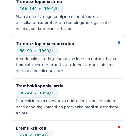
Tronbozitopenia arina
100-149 × 10^9/L
Normalean ez dago odoljario espontaneorik;
errepikatutako probak eta testuinguruak garrantzi
handiagoa dute markak baino.
Tronbozitopenia moderatua
50-99 × 10^9/L
Atsedenaldian odoljarioa oraindik ez da ohikoa, baina
traumatismoak, ebakuntzak, alkoholak eta aspirinak
garrantzi handiagoa dute.
Trombokitopenia larria
20-49 × 10^9/L
Petechiak eta mukosetako odoljarioak izateko aukera
handiagoa da; komeni da premiazko mediku-azterketa
egitea.
Eremu kritikoa
<20 × 10^9/L