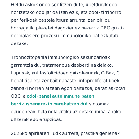
Heldu askok ondo sentitzen dute, ubeldurak edo
O‘zbekcha
hortzetako odoljarioa izan ezik, eta odol-zirriborro
Українська
periferikoak bestela itxura arrunta izan ohi du;
አማርኛ
horregatik, plaketei dagokienez bakarrik CBC guztiz
normalak ere prozesu immunologiko bat ezkutatu
Kiswahili
dezake.
ភាសាខ្មែរ
ဗမာစာ
Tronbozitopenia immunologiko sekundarioak
garrantzia du, tratamendua desberdina delako.
ไทย
Lupusak, antifosfolipidoen gaixotasunak, GIBak, C
Tagalog
hepatitisa eta zenbait nahaste linfoproliferatiboek
Tiếng Việt
zenbaki horren atzean egon daitezke, beraz askotan
CBC-a
odol-panel autoimmune baten
Bahasa Melayu
berrikuspenarekin parekatzen dut
sintomak
മലയാളം
daudenean, hala nola artikulazioetako mina, ahoko
ಕನ್ನಡ
ultzerak edo erupzioak.
ગુજરાતી
2026ko apirilaren 16tik aurrera, praktika gehienek
தமிழ்