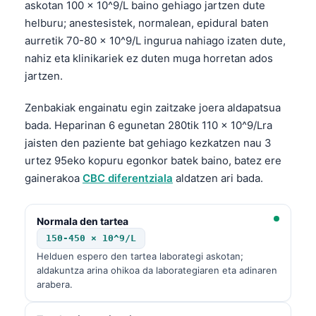
askotan 100 × 10^9/L baino gehiago jartzen dute
helburu; anestesistek, normalean, epidural baten
aurretik 70-80 × 10^9/L ingurua nahiago izaten dute,
nahiz eta klinikariek ez duten muga horretan ados
jartzen.
Zenbakiak engainatu egin zaitzake joera aldapatsua
bada. Heparinan 6 egunetan 280tik 110 × 10^9/Lra
jaisten den paziente bat gehiago kezkatzen nau 3
urtez 95eko kopuru egonkor batek baino, batez ere
gainerakoa
CBC diferentziala
aldatzen ari bada.
Normala den tartea
150-450 × 10^9/L
Helduen espero den tartea laborategi askotan;
aldakuntza arina ohikoa da laborategiaren eta adinaren
arabera.