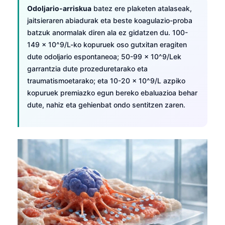
Odoljario-arriskua
batez ere plaketen atalaseak,
jaitsieraren abiadurak eta beste koagulazio-proba
batzuk anormalak diren ala ez gidatzen du. 100-
149 × 10^9/L-ko kopuruek oso gutxitan eragiten
dute odoljario espontaneoa; 50-99 × 10^9/Lek
garrantzia dute prozeduretarako eta
traumatismoetarako; eta 10-20 × 10^9/L azpiko
kopuruek premiazko egun bereko ebaluazioa behar
dute, nahiz eta gehienbat ondo sentitzen zaren.