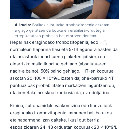
4. irudia:
Botikekin lotutako tronbozitopenia askotan
argiago geratzen da botikaren erabilera-ordutegia
errepikatutako probekin bat etortzen denean.
Heparinak eragindako tronbozitopenia, edo HIT,
normalean heparina hasi eta 5-14 egunera hasten da,
eta arrastorik indartsuena plaketen jaitsiera da
oinarrizko mailatik baino gehiago (absolutuaren
nadir-a baino), 50% baino gehiago. HIT-en kopurua
askotan 20-100 × 10^9/L izaten da; ohe-barruko 4T
puntuazioak probabilitatea markatzen laguntzen du,
eta benetako arriskua tronbosia da, ez odoljarioa.
Kinina, sulfonamidak, vankomizina edo linezolidak
eragindako tronbozitopenia immunea bat-batekoa
eta nabarmena izan daiteke. Ikusi dut berriz
esposizioaren 24-48 orduetan kopuruak 20 × 10^9/L