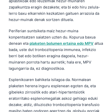
aplastikoak edo leuzemiak hezur-muinaren
zapalkuntza eragin dezakete; eta bi edo hiru zelula-
lerro baxu elkarrekin kezkatzen gaituen arrazoia da
hezur-muinak denak sortzen dituela.
Periferian suntsiketa maiz hezur-muina
konpentsatzen saiatzen uzten du. Kopurua baxua
denean eta
plaketen bolumen ertaina edo MPV
altua
bada, uste dut tronbozitopenia immunea, infekzio
berri bat edo botiken eragina dagoela, hezur-
muinaren porrota hartu aurretik; hala ere, MPV
lagungarria da, ez diagnostikoa.
Esplenikoaren bahiketa isilagoa da. Normalean
plaketen herena inguru esplenean egoten da, eta
gibeleko zirrositik edo atari-hipertentsiotik
eratorritako esplenomegaliak askoz gehiago eduki
dezake; aldiz, diluziozko tronbozitopenia transfusio
masibo baten ondoren agertzen da, globulu gorriak