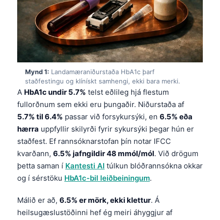
Mynd 1:
Landamæraniðurstaða HbA1c þarf
staðfestingu og klínískt samhengi, ekki bara merki.
A
HbA1c undir 5.7%
telst eðlileg hjá flestum
fullorðnum sem ekki eru þungaðir. Niðurstaða af
5.7% til 6.4%
passar við forsykursýki, en
6.5% eða
hærra
uppfyllir skilyrði fyrir sykursýki þegar hún er
staðfest. Ef rannsóknarstofan þín notar IFCC
kvarðann,
6.5% jafngildir 48 mmól/mól
. Við drögum
þetta saman í
Kantesti AI
túlkun blóðrannsókna okkar
og í sérstöku
HbA1c-bil leiðbeiningum
.
Málið er að,
6.5% er mörk, ekki klettur
. Á
heilsugæslustöðinni hef ég meiri áhyggjur af