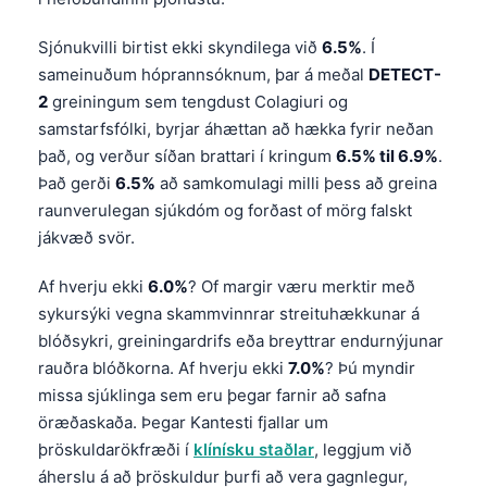
Sjónukvilli birtist ekki skyndilega við
6.5%
. Í
sameinuðum hóprannsóknum, þar á meðal
DETECT-
2
greiningum sem tengdust Colagiuri og
samstarfsfólki, byrjar áhættan að hækka fyrir neðan
það, og verður síðan brattari í kringum
6.5% til 6.9%
.
Það gerði
6.5%
að samkomulagi milli þess að greina
raunverulegan sjúkdóm og forðast of mörg falskt
jákvæð svör.
Af hverju ekki
6.0%
? Of margir væru merktir með
sykursýki vegna skammvinnrar streituhækkunar á
blóðsykri, greiningardrifs eða breyttrar endurnýjunar
rauðra blóðkorna. Af hverju ekki
7.0%
? Þú myndir
missa sjúklinga sem eru þegar farnir að safna
öræðaskaða. Þegar Kantesti fjallar um
þröskuldarökfræði í
klínísku staðlar
, leggjum við
áherslu á að þröskuldur þurfi að vera gagnlegur,