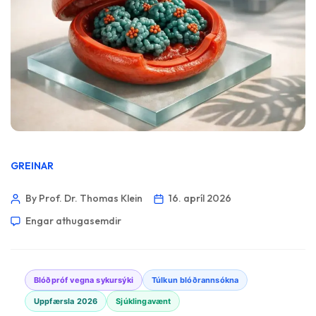
GREINAR
By Prof. Dr. Thomas Klein
16. apríl 2026
Engar athugasemdir
Blóðpróf vegna sykursýki
Túlkun blóðrannsókna
Uppfærsla 2026
Sjúklingavænt