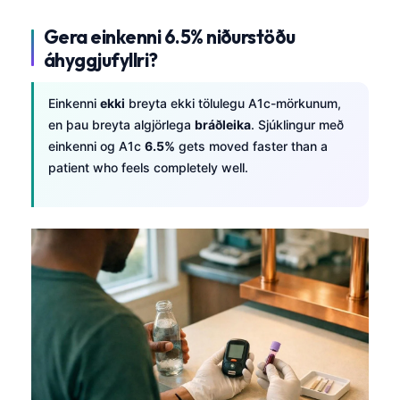
Gera einkenni 6.5% niðurstöðu
áhyggjufyllri?
Einkenni
ekki
breyta ekki tölulegu A1c-mörkunum,
en þau breyta algjörlega
bráðleika
. Sjúklingur með
einkenni og A1c
6.5%
gets moved faster than a
patient who feels completely well.