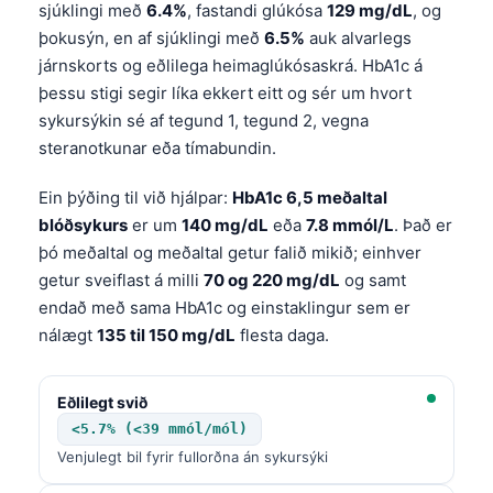
sjúklingi með
6.4%
, fastandi glúkósa
129 mg/dL
, og
þokusýn, en af sjúklingi með
6.5%
auk alvarlegs
járnskorts og eðlilega heimaglúkósaskrá. HbA1c á
þessu stigi segir líka ekkert eitt og sér um hvort
sykursýkin sé af tegund 1, tegund 2, vegna
steranotkunar eða tímabundin.
Ein þýðing til við hjálpar:
HbA1c 6,5 meðaltal
blóðsykurs
er um
140 mg/dL
eða
7.8 mmól/L
. Það er
þó meðaltal og meðaltal getur falið mikið; einhver
getur sveiflast á milli
70 og 220 mg/dL
og samt
endað með sama HbA1c og einstaklingur sem er
nálægt
135 til 150 mg/dL
flesta daga.
Eðlilegt svið
<5.7% (<39 mmól/mól)
Venjulegt bil fyrir fullorðna án sykursýki