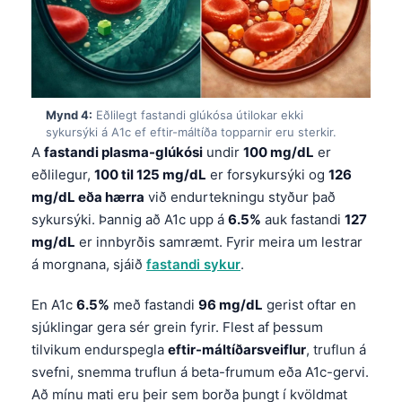
Mynd 4:
Eðlilegt fastandi glúkósa útilokar ekki
sykursýki á A1c ef eftir-máltíða topparnir eru sterkir.
A
fastandi plasma-glúkósi
undir
100 mg/dL
er
eðlilegur,
100 til 125 mg/dL
er forsykursýki og
126
mg/dL eða hærra
við endurtekningu styður það
sykursýki. Þannig að A1c upp á
6.5%
auk fastandi
127
mg/dL
er innbyrðis samræmt. Fyrir meira um lestrar
á morgnana, sjáið
fastandi sykur
.
En A1c
6.5%
með fastandi
96 mg/dL
gerist oftar en
sjúklingar gera sér grein fyrir. Flest af þessum
tilvikum endurspegla
eftir-máltíðarsveiflur
, truflun á
svefni, snemma truflun á beta-frumum eða A1c-gervi.
Að mínu mati eru þeir sem borða þungt í kvöldmat