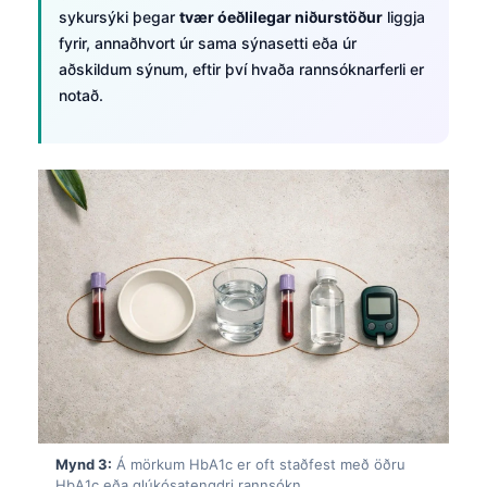
sykursýki þegar
tvær óeðlilegar niðurstöður
liggja
fyrir, annaðhvort úr sama sýnasetti eða úr
aðskildum sýnum, eftir því hvaða rannsóknarferli er
notað.
Mynd 3:
Á mörkum HbA1c er oft staðfest með öðru
HbA1c eða glúkósatengdri rannsókn.