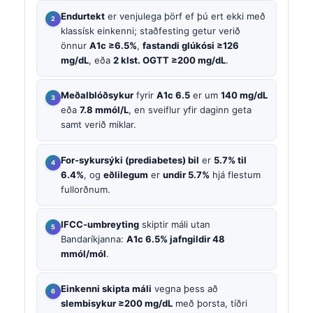
Endurtekt
er venjulega þörf ef þú ert ekki með
klassísk einkenni; staðfesting getur verið
önnur
A1c ≥6.5%
,
fastandi glúkósi ≥126
mg/dL
, eða
2 klst. OGTT ≥200 mg/dL
.
Meðalblóðsykur
fyrir
A1c 6.5
er um
140 mg/dL
eða
7.8 mmól/L
, en sveiflur yfir daginn geta
samt verið miklar.
For-sykursýki (prediabetes) bil
er
5.7% til
6.4%
, og
eðlilegum
er
undir 5.7%
hjá flestum
fullorðnum.
IFCC-umbreyting
skiptir máli utan
Bandaríkjanna:
A1c 6.5% jafngildir 48
mmól/mól
.
Einkenni skipta máli
vegna þess að
slembisykur ≥200 mg/dL
með þorsta, tíðri