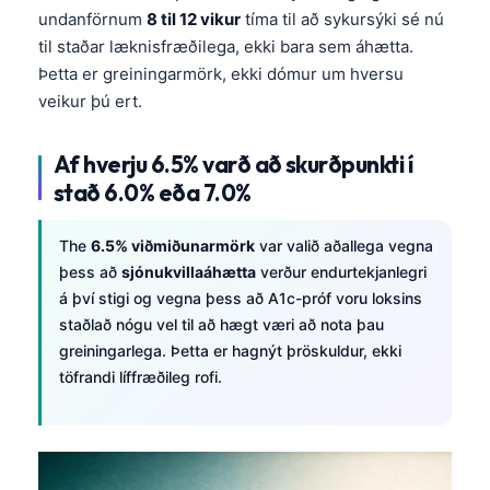
undanförnum
8 til 12 vikur
tíma til að sykursýki sé nú
til staðar læknisfræðilega, ekki bara sem áhætta.
Þetta er greiningarmörk, ekki dómur um hversu
veikur þú ert.
Af hverju 6.5% varð að skurðpunkti í
stað 6.0% eða 7.0%
The
6.5% viðmiðunarmörk
var valið aðallega vegna
þess að
sjónukvillaáhætta
verður endurtekjanlegri
á því stigi og vegna þess að A1c-próf voru loksins
staðlað nógu vel til að hægt væri að nota þau
greiningarlega. Þetta er hagnýt þröskuldur, ekki
töfrandi líffræðileg rofi.