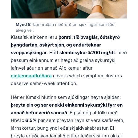
Mynd 5:
fær hraðari meðferð en sjúklingur sem líður
alveg vel.
Klassísk einkenni eru
þorsti, tíð þvaglát, óútskýrð
þyngdartap, óskýrt sjón, og endurteknar
sveppasýkingar
. Hátt
slembisykur ≥200 mg/dL
með
þessum einkennum er hægt að greina sykursýki
jafnvel áður en annað A1c kemur aftur.
einkennaafkóðara
covers which symptom clusters
deserve same-week attention.
Hér er lúmski hlutinn sem sjúklingar heyra sjaldan:
þreyta ein og sér er ekki einkenni sykursýki fyrr en
annað hefur verið sannað
. Ég sé nóg af fólki með
HbA1c
6.5%
þar sem þreytan reynist vera kæfisvefn,
járnskortur, þunglyndi eða skjaldvakabrestur. Ef
þreyta er aðalvandamálið þitt er leiðarvísirinn okkar