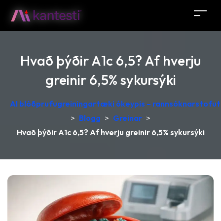
Hvað þýðir A1c 6,5? Af hverju
greinir 6,5% sykursýki
AI blóðprufugreiningartæki ókeypis – rannsóknarstofutú
>
Blogg
>
Greinar
>
Hvað þýðir A1c 6,5? Af hverju greinir 6,5% sykursýki