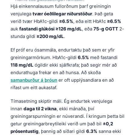
Hjá einkennalausum fullorðnum þarf greiningin
venjulega
tvær óeðlilegar niðurstöður
. Það geta
verið tvær HbA1c-gildi
≥6.5%
, eða eitt HbA1c
≥6.5%
auk
fastandi glúkósi ≥126 mg/dL
, eða
75-g OGTT
2-
stunda gildi
≥200 mg/dL
.
Ef próf eru ósammála, endurtaktu það sem er yfir
greiningarmörkum. HbA1c-gildi
6.5%
með fastandi
118 mg/dL
ógildir ekki sjálfkrafa; það segir mér að
endurathuga frekar en að hunsa. Að skoða
samanburður á þróun
er oft upplýsandiara en að
rífast um eitt aukastaf.
Tímasetning skiptir máli. Ég endurtek venjulega
innan
daga til 2 vikna
, ekki mánaða, því
greiningarspurningin er núverandi. Í kringum þetta bil
getur greiningarbreytileiki verið um það bil
±0,2
prósentustig
, þannig að síðari gildi
6.3%
sanna ekki