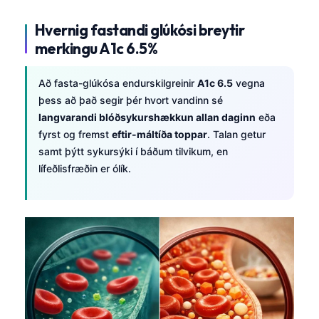
Hvernig fastandi glúkósi breytir
merkingu A1c 6.5%
Að fasta-glúkósa endurskilgreinir
A1c 6.5
vegna
þess að það segir þér hvort vandinn sé
langvarandi blóðsykurshækkun allan daginn
eða
fyrst og fremst
eftir-máltíða toppar
. Talan getur
samt þýtt sykursýki í báðum tilvikum, en
lífeðlisfræðin er ólík.