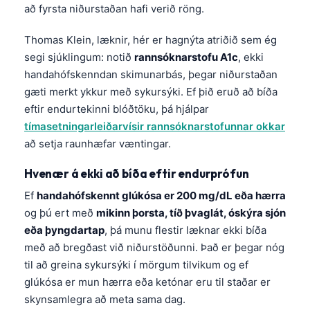
að fyrsta niðurstaðan hafi verið röng.
Thomas Klein, læknir, hér er hagnýta atriðið sem ég
segi sjúklingum: notið
rannsóknarstofu A1c
, ekki
handahófskenndan skimunarbás, þegar niðurstaðan
gæti merkt ykkur með sykursýki. Ef þið eruð að bíða
eftir endurtekinni blóðtöku, þá hjálpar
tímasetningarleiðarvísir rannsóknarstofunnar okkar
að setja raunhæfar væntingar.
Hvenær á ekki að bíða eftir endurprófun
Ef
handahófskennt glúkósa er 200 mg/dL eða hærra
og þú ert með
mikinn þorsta, tíð þvaglát, óskýra sjón
eða þyngdartap
, þá munu flestir læknar ekki bíða
með að bregðast við niðurstöðunni. Það er þegar nóg
til að greina sykursýki í mörgum tilvikum og ef
glúkósa er mun hærra eða ketónar eru til staðar er
skynsamlegra að meta sama dag.