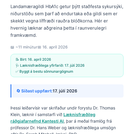
Landamæragildi HbA1c getur þýtt staðfesta sykursýki,
niðurstöðu sem þarf að endurtaka eða gildi sem er
skekkt vegna líffræði rauðra blóðkorna. Hér er
hvernig læknar aðgreina þetta í raunverulegri
framkvæmd.
📖 ~11 mínútur
📅
16. apríl 2026
📝 Birt:
16. apríl 2026
🩺 Læknisfræðilega yfirfarið:
17. júlí 2026
✅ Byggt á bestu sönnunargögnum
🔄 Síðast uppfært:
17. júlí 2026
Þessi leiðarvísir var skrifaður undir forystu
Dr. Thomas
Klein, læknir
í samstarfi við
Læknisfræðileg
ráðgjafarnefnd Kantesti AI
, þar á meðal framlög frá
prófessor Dr. Hans Weber og læknisfræðilega umsögn