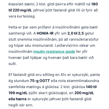
klassískt dæmi; 2 klst. gildi þeirra eftir máltíð ná
180
til 220 mg/dL
jafnvel þótt fastandi gildi líti út fyrir að
vera kurteisleg.
Þetta er þar sem prófanir á insúlínviðnámi geta bætt
samhengi við. A
HOMA-IR
yfir um
2,0 til 2,5
getur
stutt snemma insúlínviðnám, þó að rannsóknarstofur
og hópar séu mismunandi. Leiðarvísirinn okkar um
insúlínviðnám
insulin resistance guide
fer yfir
hvenær það hjálpar og hvenær það bara bætir við
suði.
Ef fastandi gildi eru eðlileg en A1c er sykursýki, panta
ég stundum
75-g OGTT
eða nota skammtímabundna
samfellda mælingu á glúkósa. 2 klst. glúkósa
140 til
199 mg/dL
þýðir skert glúkósaþol, en
200 mg/dL
eða hærra
er sykursýki jafnvel þótt fastandi gildi
hegði sér enn.