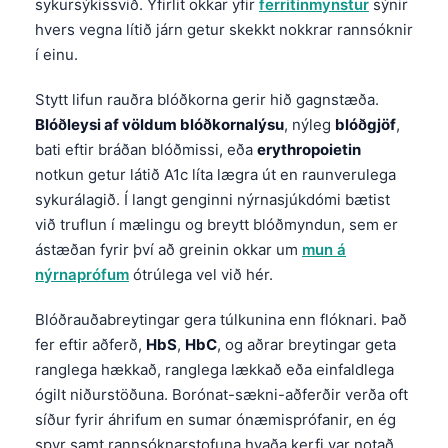
sykursýkissvið. Yfirlit okkar yfir
ferritínmynstur
sýnir
Čeština
hvers vegna lítið járn getur skekkt nokkrar rannsóknir
日本語
í einu.
Eesti
Stytt lifun rauðra blóðkorna gerir hið gagnstæða.
Azərbaycan dili
Blóðleysi af völdum blóðkornalýsu
, nýleg
blóðgjöf
,
Bosanski
bati eftir bráðan blóðmissi, eða
erythropoietin
notkun getur látið A1c líta lægra út en raunverulega
Svenska
sykurálagið. Í langt genginni nýrnasjúkdómi bætist
Српски језик
við truflun í mælingu og breytt blóðmyndun, sem er
Հայերեն
ástæðan fyrir því að greinin okkar um
mun á
nýrnaprófum
ótrúlega vel við hér.
Bahasa Indonesia
हिन्दी
Blóðrauðabreytingar gera túlkunina enn flóknari. Það
Nederlands
fer eftir aðferð,
HbS
,
HbC
, og aðrar breytingar geta
ranglega hækkað, ranglega lækkað eða einfaldlega
Dansk
ógilt niðurstöðuna. Borónat-sækni-aðferðir verða oft
Български
síður fyrir áhrifum en sumar ónæmisprófanir, en ég
فارسی
spyr samt rannsóknarstofuna hvaða kerfi var notað