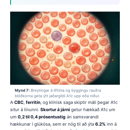
தமிழ்
తెలుగు
मराठी
اردو
বাংলা
Shqip
Magyar
Slovenščina
한국어
Mynd 7:
Breytingar á líftíma og byggingu rauðra
Polski
blóðkorna geta ýtt jaðargildi A1c upp eða niður.
A
CBC
,
ferritín
, og klínísk saga skiptir máli þegar A1c
Lietuvių kalba
situr á línunni.
Skortur á járni
getur hækkað A1c um
Русский
um
0,2 til 0,4 prósentustig
án samsvarandi
ქართული
hækkunar í glúkósa, sem er nóg til að ýta
6.2%
inn á