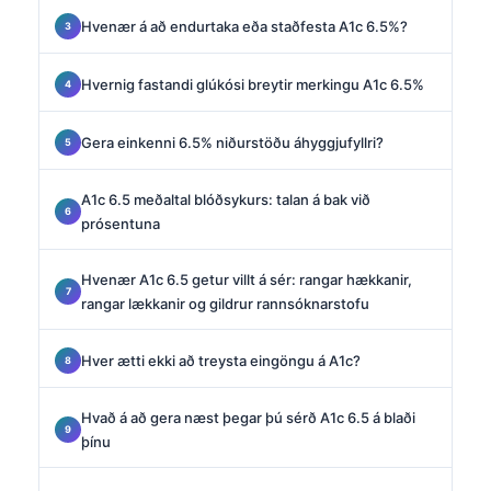
Hvenær á að endurtaka eða staðfesta A1c 6.5%?
Hvernig fastandi glúkósi breytir merkingu A1c 6.5%
Gera einkenni 6.5% niðurstöðu áhyggjufyllri?
A1c 6.5 meðaltal blóðsykurs: talan á bak við
prósentuna
Hvenær A1c 6.5 getur villt á sér: rangar hækkanir,
rangar lækkanir og gildrur rannsóknarstofu
Hver ætti ekki að treysta eingöngu á A1c?
Hvað á að gera næst þegar þú sérð A1c 6.5 á blaði
þínu