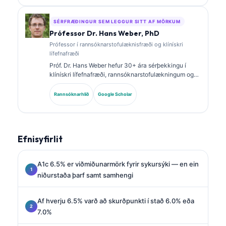
rannsóknarstofugreiningu í klínískri framkvæmd.
SÉRFRÆÐINGUR SEM LEGGUR SITT AF MÖRKUM
Prófessor Dr. Hans Weber, PhD
Prófessor í rannsóknarstofulæknisfræði og klínískri
lífefnafræði
Próf. Dr. Hans Weber hefur 30+ ára sérþekkingu í
klínískri lífefnafræði, rannsóknarstofulækningum og
rannsóknum á lífmerkjum. Fyrrverandi forseti þýska
félagsins um klíníska efnafræði, hann sérhæfir sig í
Rannsóknarhlið
Google Scholar
greiningu á greiningarsniðum, staðlaðri notkun
lífmerkja og rannsóknarstofulækningum með aðstoð
gervigreindar.
Efnisyfirlit
A1c 6.5% er viðmiðunarmörk fyrir sykursýki — en ein
niðurstaða þarf samt samhengi
Af hverju 6.5% varð að skurðpunkti í stað 6.0% eða
7.0%