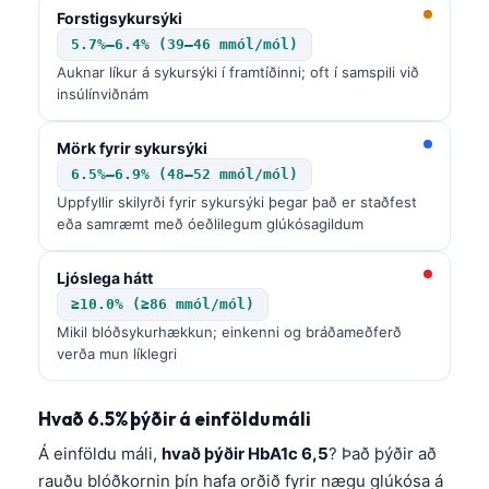
Forstigsykursýki
5.7%–6.4% (39–46 mmól/mól)
Auknar líkur á sykursýki í framtíðinni; oft í samspili við
insúlínviðnám
Mörk fyrir sykursýki
6.5%–6.9% (48–52 mmól/mól)
Uppfyllir skilyrði fyrir sykursýki þegar það er staðfest
eða samræmt með óeðlilegum glúkósagildum
Ljóslega hátt
≥10.0% (≥86 mmól/mól)
Mikil blóðsykurhækkun; einkenni og bráðameðferð
verða mun líklegri
Hvað 6.5% þýðir á einföldu máli
Á einföldu máli,
hvað þýðir HbA1c 6,5
? Það þýðir að
rauðu blóðkornin þín hafa orðið fyrir nægu glúkósa á