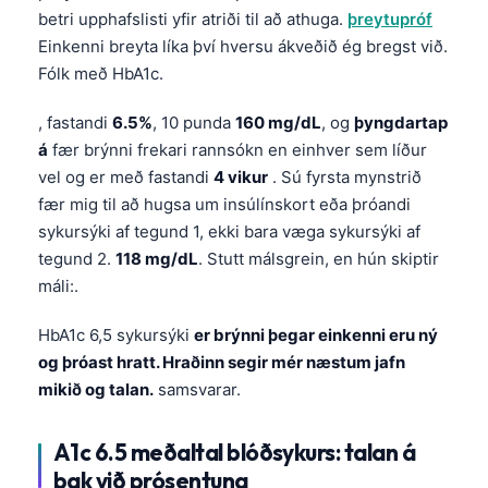
betri upphafslisti yfir atriði til að athuga.
þreytupróf
Einkenni breyta líka því hversu ákveðið ég bregst við.
Fólk með HbA1c.
, fastandi
6.5%
, 10 punda
160 mg/dL
, og
þyngdartap
á
fær brýnni frekari rannsókn en einhver sem líður
vel og er með fastandi
4 vikur
. Sú fyrsta mynstrið
fær mig til að hugsa um insúlínskort eða þróandi
sykursýki af tegund 1, ekki bara væga sykursýki af
tegund 2.
118 mg/dL
. Stutt málsgrein, en hún skiptir
máli:.
HbA1c 6,5 sykursýki
er brýnni þegar einkenni eru ný
og þróast hratt. Hraðinn segir mér næstum jafn
mikið og talan.
samsvarar.
Norsk bokmål
A1c 6.5 meðaltal blóðsykurs: talan á
Ślōnskŏ gŏdka
bak við prósentuna