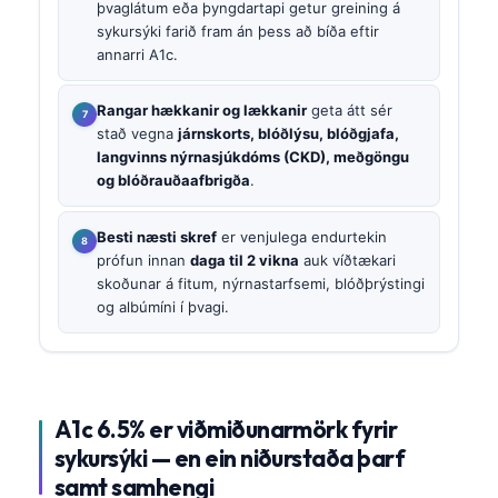
þvaglátum eða þyngdartapi getur greining á
sykursýki farið fram án þess að bíða eftir
annarri A1c.
Rangar hækkanir og lækkanir
geta átt sér
stað vegna
járnskorts, blóðlýsu, blóðgjafa,
langvinns nýrnasjúkdóms (CKD), meðgöngu
og blóðrauðaafbrigða
.
Besti næsti skref
er venjulega endurtekin
prófun innan
daga til 2 vikna
auk víðtækari
skoðunar á fitum, nýrnastarfsemi, blóðþrýstingi
og albúmíni í þvagi.
A1c 6.5% er viðmiðunarmörk fyrir
sykursýki — en ein niðurstaða þarf
samt samhengi