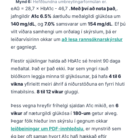
Gàidhlig
Mynd 6:
Hefðbundna umbreytingarformúlan er.
eAG = 28,7 × HbA1c - 46,7
. Með því að nota það,
.
Euskara
jafngildir
A1c 6.5%
áætluðu meðalgildi glúkósa um
Македонски јазик
140 mg/dL
, og
7.0%
samsvarar um
154 mg/dL
. Ef þú
Latviešu valoda
vilt víðara samhengi um orðalag í skýrslum, þá er
leiðarvísirinn okkar um
að lesa rannsóknarskýrslur
Galego
er gagnlegt.
অসমীয়া
Flestir sjúklingar halda að HbA1c sé hreint 90 daga
සිංහල
meðaltal. Það er það ekki. Þar sem yngri rauð
سنڌي
blóðkorn leggja minna til glýkósunar, þá hafa
4 til 6
پښتو
vikna
yfirleitt meiri áhrif á niðurstöðuna en fyrri hluti
tímabilsins.
8 til 12 vikur
gluggi.
Slovenčina
Þess vegna hreyfir fríhelgi sjaldan A1c mikið, en
6
Hrvatski
vikur
af næturgildi glúkósa í
180-um
getur alveg.
Þegar fólk hleður inn skýrslu í gegnum okkar
Suomi
leiðbeiningar um PDF-innhleðslu
, er mynstrið sem
Қазақ тілі
ég ber oft saman hvort A1c hafi hækkað eftir