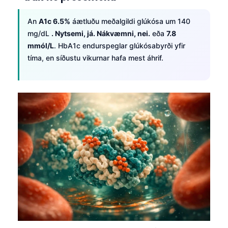
Frysk
An
A1c 6.5%
áætluðu meðalgildi glúkósa um 140
Esperanto
mg/dL
. Nytsemi, já. Nákvæmni, nei.
eða
7.8
Беларуская мова
mmól/L
. HbA1c endurspeglar glúkósabyrði yfir
tíma, en síðustu vikurnar hafa mest áhrif.
Татар теле
Кыргызча
ئۇيغۇرچە
Cebuano
Basa Jawa
ພາສາລາວ
Монгол
Afrikaans
العربية المغربية
Occitan