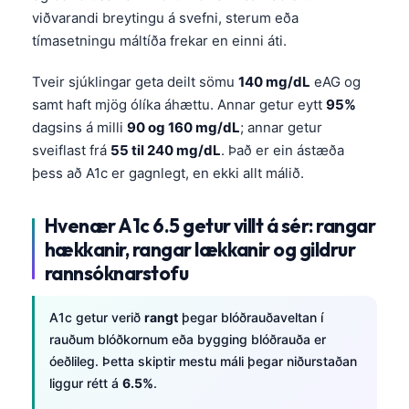
Català
viðvarandi breytingu á svefni, sterum eða
tímasetningu máltíða frekar en einni áti.
O‘zbekcha
Українська
Tveir sjúklingar geta deilt sömu
140 mg/dL
eAG og
samt haft mjög ólíka áhættu. Annar getur eytt
95%
አማርኛ
dagsins á milli
90 og 160 mg/dL
; annar getur
Kiswahili
sveiflast frá
55 til 240 mg/dL
. Það er ein ástæða
ភាសាខ្មែរ
þess að A1c er gagnlegt, en ekki allt málið.
ဗမာစာ
Hvenær A1c 6.5 getur villt á sér: rangar
ไทย
hækkanir, rangar lækkanir og gildrur
Tagalog
rannsóknarstofu
Tiếng Việt
Bahasa Melayu
A1c getur verið
rangt
þegar blóðrauðaveltan í
rauðum blóðkornum eða bygging blóðrauða er
മലയാളം
óeðlileg. Þetta skiptir mestu máli þegar niðurstaðan
ಕನ್ನಡ
liggur rétt á
6.5%
.
ગુજરાતી