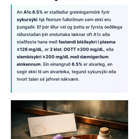
An
A1c 6.5%
er staðlaður greiningarmörk fyrir
sykursýki
hjá flestum fullorðnum sem ekki eru
þungaðir. Ef þér líður vel og þetta er fyrsta óeðlilega
niðurstaðan þín endurtaka læknar oft A1c eða
staðfesta hana með
fastandi blóðsykri í plasma
≥126 mg/dL
, er
2 klst. OGTT ≥200 mg/dL
, eða
slembisykri ≥200 mg/dL með dæmigerðum
einkennum
. Ein einangruð
6.5%
er alvarleg, en
segir ekki til um alvarleika, tegund sykursýki eða
hvort talan sé jafnvel nákvæm.