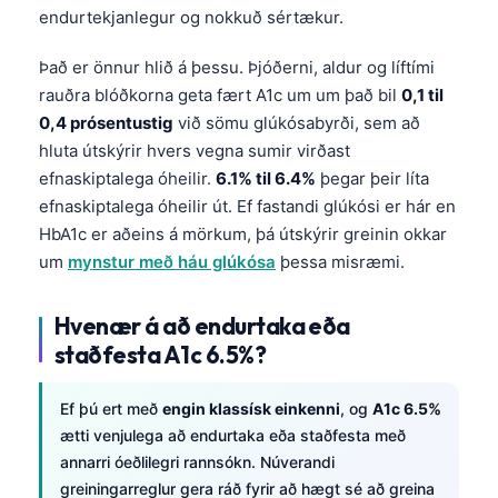
endurtekjanlegur og nokkuð sértækur.
Það er önnur hlið á þessu. Þjóðerni, aldur og líftími
rauðra blóðkorna geta fært A1c um um það bil
0,1 til
0,4 prósentustig
við sömu glúkósabyrði, sem að
hluta útskýrir hvers vegna sumir virðast
efnaskiptalega óheilir.
6.1% til 6.4%
þegar þeir líta
efnaskiptalega óheilir út. Ef fastandi glúkósi er hár en
HbA1c er aðeins á mörkum, þá útskýrir greinin okkar
um
mynstur með háu glúkósa
þessa misræmi.
Hvenær á að endurtaka eða
staðfesta A1c 6.5%?
Ef þú ert með
engin klassísk einkenni
, og
A1c 6.5%
ætti venjulega að endurtaka eða staðfesta með
annarri óeðlilegri rannsókn. Núverandi
greiningarreglur gera ráð fyrir að hægt sé að greina