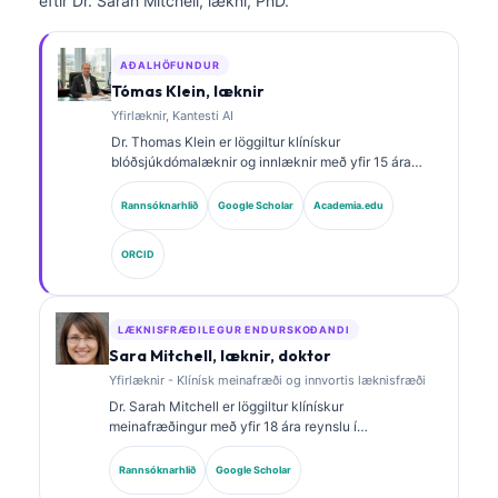
eftir Dr. Sarah Mitchell, lækni, PhD.
AÐALHÖFUNDUR
Tómas Klein, læknir
Yfirlæknir, Kantesti AI
Dr. Thomas Klein er löggiltur klínískur
blóðsjúkdómalæknir og innlæknir með yfir 15 ára
reynslu í rannsóknarstofulækningum og greiningu
með aðstoð gervigreindar. Sem læknisforstjóri hjá
Rannsóknarhlið
Google Scholar
Academia.edu
Kantesti AI veitir hann klínískt eftirlit með
læknisfræðilegum nákvæmni sérhannaðs
ORCID
taugakerfis. Dr. Klein hefur birt mikið um túlkun
lífmerkja og rannsóknarstofugreiningar á sviði
rannsóknarstofulækninga.
LÆKNISFRÆÐILEGUR ENDURSKOÐANDI
Sara Mitchell, læknir, doktor
Yfirlæknir - Klínísk meinafræði og innvortis læknisfræði
Dr. Sarah Mitchell er löggiltur klínískur
meinafræðingur með yfir 18 ára reynslu í
rannsóknarstofulækningum og greiningargreiningu.
Hún er með sérsviðsvottanir í klínískri efnafræði og
Rannsóknarhlið
Google Scholar
hefur birt mikið um lífmerkjasnið og