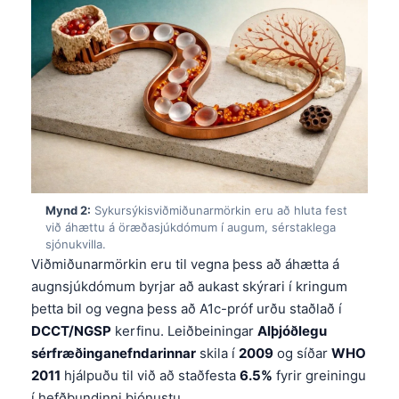
Mynd 2:
Sykursýkisviðmiðunarmörkin eru að hluta fest
við áhættu á öræðasjúkdómum í augum, sérstaklega
sjónukvilla.
Viðmiðunarmörkin eru til vegna þess að áhætta á
augnsjúkdómum byrjar að aukast skýrari í kringum
þetta bil og vegna þess að A1c-próf urðu staðlað í
DCCT/NGSP
kerfinu. Leiðbeiningar
Alþjóðlegu
sérfræðinganefndarinnar
skila í
2009
og síðar
WHO
2011
hjálpuðu til við að staðfesta
6.5%
fyrir greiningu
í hefðbundinni þjónustu.