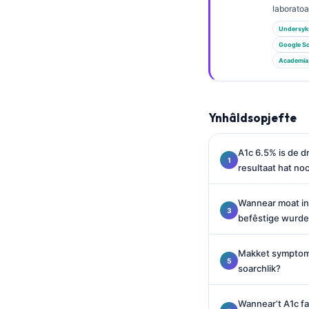
Euskara
laborato
Македонски јазик
Undersyk
Latviešu valoda
Google Sc
Academia
Galego
অসমীয়া
සිංහල
Ynhâldsopjefte
سنڌي
A1c 6.5% is de d
پښتو
resultaat hat no
Wannear moat in
Slovenčina
befêstige wurd
Hrvatski
Suomi
Makket symptome
soarchlik?
Қазақ тілі
Català
Wannear’t A1c fa