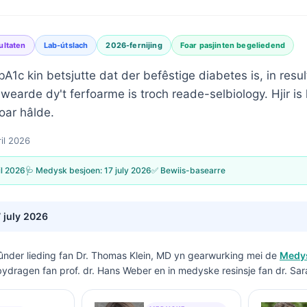
ultaten
Lab-útslach
2026-fernijing
Foar pasjinten begeliedend
bA1c kin betsjutte dat der befêstige diabetes is, in resu
wearde dy't ferfoarme is troch reade-selbiology. Hjir is h
oar hâlde.
ril 2026
il 2026
🩺 Medysk besjoen:
17 july 2026
✅ Bewiis-basearre
 july 2026
ûnder lieding fan
Dr. Thomas Klein, MD
yn gearwurking mei de
Medys
bydragen fan prof. dr. Hans Weber en in medyske resinsje fan dr. Sar