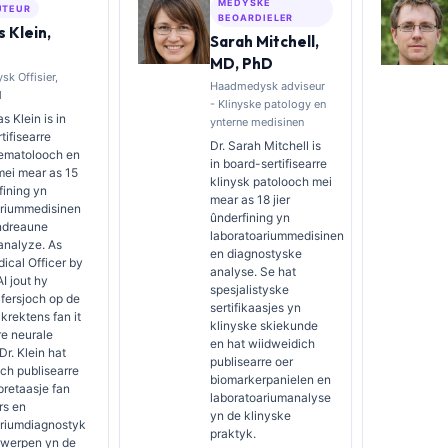
MEDYSKE
UTEUR
BEOARDIELER
 Klein,
Sarah Mitchell,
MD, PhD
k Offisier,
Haadmedysk adviseur
I
- Klinyske patology en
s Klein is in
ynterne medisinen
tifisearre
Dr. Sarah Mitchell is
hematolooch en
in board-sertifisearre
 mei mear as 15
klinysk patolooch mei
fining yn
mear as 18 jier
ariummedisinen
ûnderfining yn
ndreaune
laboratoariummedisinen
analyze. As
en diagnostyske
ical Officer by
analyse. Se hat
AI jout hy
spesjalistyske
afersjoch op de
sertifikaasjes yn
rektens fan it
klinyske skiekunde
re neurale
en hat wiidweidich
Dr. Klein hat
publisearre oer
ch publisearre
biomarkerpanielen en
pretaasje fan
laboratoariumanalyse
rs en
yn de klinyske
ariumdiagnostyk
praktyk.
rwerpen yn de