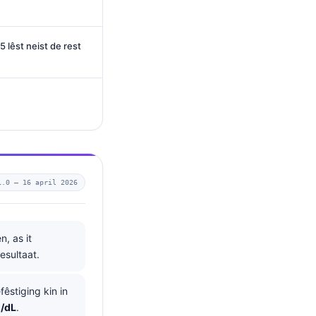
5 lêst neist de rest
1.0 —
16 april 2026
, as it
esultaat.
êstiging kin in
/dL
.