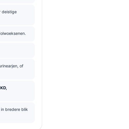
r deistige
folwoeksenen.
rinearjen, of
CKD,
 in bredere blik