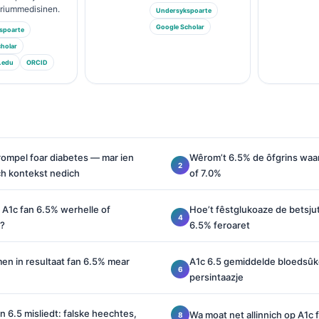
ariummedisinen.
Undersykspoarte
Google Scholar
spoarte
holar
.edu
ORCID
rompel foar diabetes — mar ien
Wêrom’t 6.5% de ôfgrins waa
ch kontekst nedich
of 7.0%
 A1c fan 6.5% werhelle of
Hoe’t fêstglukoaze de betsjut
e?
6.5% feroaret
n in resultaat fan 6.5% mear
A1c 6.5 gemiddelde bloedsûker:
persintaazje
n 6.5 misliedt: falske heechtes,
Wa moat net allinnich op A1c