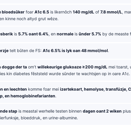
 bloedsûker
foar
A1c 6.5
is likernôch
140 mg/dL
of
7.8 mmol/L
, ma
n kinne noch altyd grut wêze.
esberik
is
5.7% oant 6.4%
, en
normale
is
ûnder 5.7%
by de measte 
rzje
telt bûten de FS:
A1c 6.5% is lyk oan 48 mmol/mol
.
dogge der ta
om’t
willekeurige glukoaze ≥200 mg/dL
mei toarst, u
ies kin diabetes fêststeld wurde sûnder te wachtsjen op in oare A1c.
n en leechten
komme foar mei
izertekoart, hemolyse, transfúzje, 
p, en hemoglobinefarianten
.
ende stap
is meastal werhelle testen binnen
dagen oant 2 wiken
plus
nierfunksje, bloeddruk, en urine-albumine.