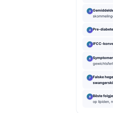
తెలుగు
Gemiddelde
मराठी
skommelinge
اردو
Pre-diabet
বাংলা
Shqip
IFCC-konve
Magyar
Slovenščina
Symptomen 
gewichtsferl
한국어
Polski
Falske hege
Lietuvių kalba
swangerski
Русский
Bêste folgj
ქართული
op lipiden, 
Čeština