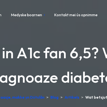
n
Medyske boarnen
Kontakt mei ús opnimme
 in A1c fan 6,5
iagnoaze diabet
aasje, makke yn Dútslân
>
Blog
>
Artikels
>
Wat betsjut