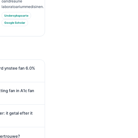
oandreaune
laboratoariummedisinen.
Undersykspoarte
Google Scholar
rd ynstee fan 6.0%
ting fan in A1c fan
 it getal efter it
 fertrouwe?