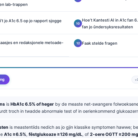
 en lab-trappen
Hoe’t Kantesti AI in A1c fan 6.
’t jo A1c 6.5 op jo rapport sjogge
fan jo ûndersyksresultaten
aasjes en redaksjonele metoade-
Faak stelde fragen
ing
v
ins
is
HbA1c 6.5% of heger
by de measte net-swangere folwoeksenen
urdt troch in twadde abnormale test of in oerienkommend glukoazerr
sten
is meastentiids nedich as jo gjin klassike symptomen hawwe; bef
ze
A1c ≥6.5%
,
fêstglukoaze ≥126 mg/dL
, of
2-oere OGTT ≥200 mg