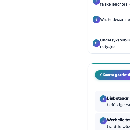
falske leechtes,
O‘zbekcha
Українська
Wat te dwaan nei
አማርኛ
Kiswahili
Undersykspublik
ភាសាខ្មែរ
notysjes
ဗမာစာ
ไทย
Tagalog
⚡ Koarte gearfett
Tiếng Việt
Bahasa Melayu
Diabetesgr
മലയാളം
befêstige w
ಕನ್ನಡ
ગુજરાતી
Werhelle te
twadde wê
தமிழ்