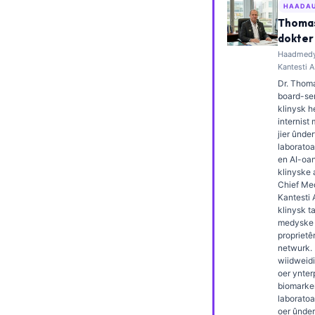
HAADA
Esperanto
Thomas
Беларуская мова
dokter
Haadmedys
Татар теле
Kantesti A
Кыргызча
Dr. Thoma
board-ser
ئۇيغۇرچە
klinysk 
internist
Cebuano
jier ûnder
laborato
Basa Jawa
en AI-oa
klinyske 
ພາສາລາວ
Chief Med
Kantesti 
Монгол
klinysk t
Afrikaans
medyske k
proprietê
العربية المغربية
netwurk. 
wiidweidi
Occitan
oer ynter
biomarke
Gàidhlig
laborato
oer ûnde