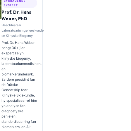
BYDRAGENDE
EKSPERT
Prof. Dr. Hans
Weber, PhD
Heechlearaar
Laboratoariumgeneeskunde
en Klinyske Biogemy
Prof. Dr. Hans Weber
bringt 30+ jier
ekspertize yn
klinyske biogemy,
laboratoariummedisinen,
en
biomarkerûndersyk.
Eardere presidint fan
de Dútske
Genoatskip foar
Klinyske Skiekunde,
hy spesjalisearret him
yn analyse fan
diagnostyske
panielen,
standerdisearring fan
biomerkers, en AI-