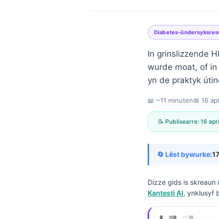
Diabetes-ûndersyksres
In grinslizzende H
wurde moat, of in 
yn de praktyk útin
📖 ~11 minuten
📅
16 ap
📝 Publisearre:
16 apr
🔄 Lêst bywurke:
17
Dizze gids is skreaun 
Kantesti AI
, ynklusyf 
Norsk bokmål
Ślōnskŏ gŏdka