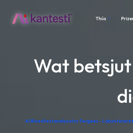
Thús
Prize
Wat betsjut
d
AI Bloedtestanalysator Fergees - Labynterpret