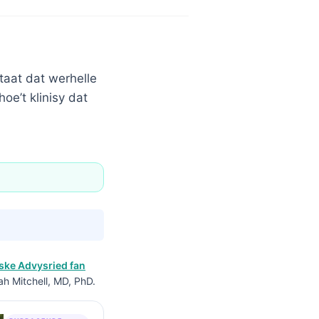
ltaat dat werhelle
oe’t klinisy dat
ke Advysried fan
ah Mitchell, MD, PhD.