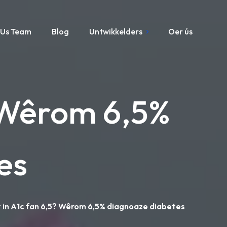
Us Team
Blog
Untwikkelders
Oer ús
? Wêrom 6,5%
es
 in A1c fan 6,5? Wêrom 6,5% diagnoaze diabetes