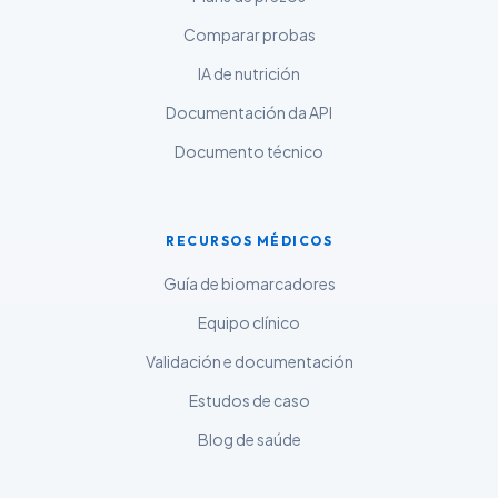
Comparar probas
ಕನ್ನಡ
ગુજરાતી
IA de nutrición
தமிழ்
Documentación da API
తెలుగు
Documento técnico
मराठी
اردو
RECURSOS MÉDICOS
বাংলা
Guía de biomarcadores
Shqip
Equipo clínico
Magyar
Validación e documentación
Slovenščina
Estudos de caso
한국어
Blog de saúde
Polski
Lietuvių kalba