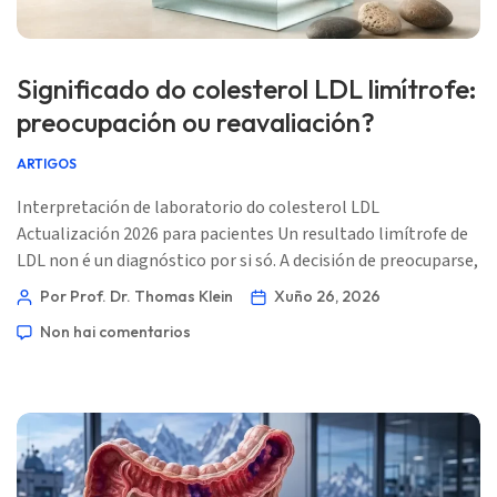
Significado do colesterol LDL limítrofe:
preocupación ou reavaliación?
ARTIGOS
Interpretación de laboratorio do colesterol LDL
Actualización 2026 para pacientes Un resultado limítrofe de
LDL non é un diagnóstico por si só. A decisión de preocuparse,
repetir ou tratar depende do risco cardíaco total, da
Por Prof. Dr. Thomas Klein
Xuño 26, 2026
repetibilidade, do colesterol non-HDL, da ApoB, dos
Non hai comentarios
triglicéridos e da historia persoal. 📖 ~12 minutos 📅 26 de
xuño de 2026 📝 Publicado: 26 de xuño de 2026 🩺 Revisado
médicamente: 26 de xuño de 2026 […]