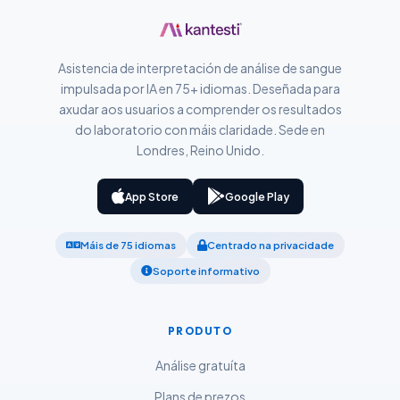
Suomi
Қазақ тілі
Asistencia de interpretación de análise de sangue
Català
impulsada por IA en 75+ idiomas. Deseñada para
O‘zbekcha
axudar aos usuarios a comprender os resultados
do laboratorio con máis claridade. Sede en
Українська
Londres, Reino Unido.
አማርኛ
Kiswahili
App Store
Google Play
ភាសាខ្មែរ
Máis de 75 idiomas
Centrado na privacidade
ဗမာစာ
Soporte informativo
ไทย
Tagalog
PRODUTO
Tiếng Việt
Análise gratuíta
Bahasa Melayu
Plans de prezos
മലയാളം