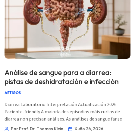
Análise de sangue para a diarrea:
pistas de deshidratación e infección
ARTIGOS
Diarrea Laboratorio Interpretación Actualización 2026
Paciente-friendly A maioría dos episodios máis curtos de
diarrea non precisan análises. As análises de sangue fanse
útiles cando a historia suxire perda de fluídos, infección
Por Prof. Dr. Thomas Klein
Xuño 26, 2026
invasiva, enfermidade inflamatoria intestinal, lesión por