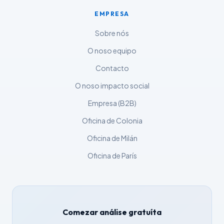
Русский
EMPRESA
ქართული
Sobre nós
Čeština
O noso equipo
日本語
Contacto
Eesti
O noso impacto social
Azərbaycan dili
Empresa (B2B)
Bosanski
Oficina de Colonia
Svenska
Oficina de Milán
Српски језик
Íslenska
Oficina de París
Հայերեն
Bahasa Indonesia
हिन्दी
Comezar análise gratuíta
Nederlands