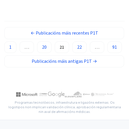
Afrikaans
resultado. 📖 ~11 minutos 📅 25 de xuño de 2026 📝
Publicado: 25 de xuño de 2026 […]
العربية المغربية
Occitan
Gàidhlig
←
Publicacións máis recentes
P1T
Euskara
1
…
20
21
22
…
91
Македонски јазик
Latviešu valoda
Publicacións máis antigas
P1T
→
অসমীয়া
සිංහල
سنڌي
پښتو
Programas tecnolóxicos, infraestrutura e ligazóns externas. Os
logotipos non implican validación clínica, aprobación regulamentaria
nin aval de afirmacións médicas.
Slovenčina
Hrvatski