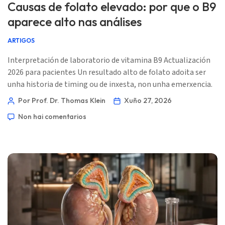
Causas de folato elevado: por que o B9
aparece alto nas análises
ARTIGOS
Interpretación de laboratorio de vitamina B9 Actualización
2026 para pacientes Un resultado alto de folato adoita ser
unha historia de timing ou de inxesta, non unha emerxencia.
A pregunta clínica é se B12, MCV, homocisteína ou os
Por Prof. Dr. Thomas Klein
Xuño 27, 2026
síntomas cambian o significado. 📖 ~11 minutos 📅 27 de
Non hai comentarios
xuño de 2026 📝 Publicado: 27 de xuño de 2026 🩺 Revisado
médicamente: 27 de xuño de 2026 ✅ Baseado en evidencias
Isto […]