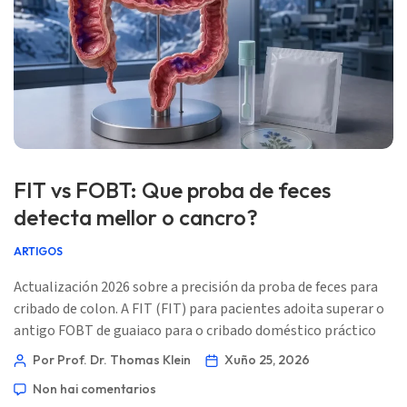
Norsk bokmål
Ślōnskŏ gŏdka
Frysk
Esperanto
Беларуская мова
FIT vs FOBT: Que proba de feces
Татар теле
detecta mellor o cancro?
Кыргызча
ARTIGOS
ئۇيغۇرچە
Actualización 2026 sobre a precisión da proba de feces para
Cebuano
cribado de colon. A FIT (FIT) para pacientes adoita superar o
Basa Jawa
antigo FOBT de guaiaco para o cribado doméstico práctico
porque é máis específica para o sangrado do tracto
ພາສາລາວ
Por Prof. Dr. Thomas Klein
Xuño 25, 2026
gastrointestinal inferior humano e normalmente só require
Монгол
Non hai comentarios
unha mostra. O problema máis grande é o que fas despois do