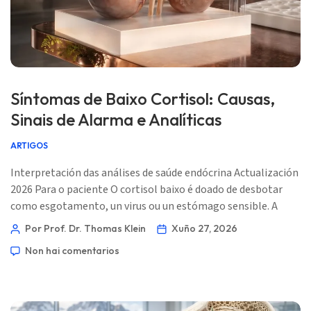
Síntomas de Baixo Cortisol: Causas,
Sinais de Alarma e Analíticas
ARTIGOS
Interpretación das análises de saúde endócrina Actualización
2026 Para o paciente O cortisol baixo é doado de desbotar
como esgotamento, un virus ou un estómago sensible. A
pista está no patrón: o momento, a exposición a esteroides,
Por Prof. Dr. Thomas Klein
Xuño 27, 2026
a presión arterial, os electrólitos, a glicosa e como te sentes
Non hai comentarios
durante a enfermidade. 📖 ~11 minutos 📅 27 de xuño de
2026 📝 Publicado: 27 de xuño de 2026 🩺 Revisado
médicamente: 27 de xuño […]