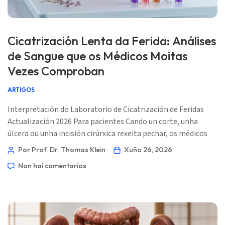
Cicatrización Lenta da Ferida: Análises
de Sangue que os Médicos Moitas
Vezes Comproban
ARTIGOS
Interpretación do Laboratorio de Cicatrización de Feridas
Actualización 2026 Para pacientes Cando un corte, unha
úlcera ou unha incisión cirúrxica rexeita pechar, os médicos
buscan patróns en lugar de un único resultado máxico. As
Por Prof. Dr. Thomas Klein
Xuño 26, 2026
pistas útiles adoitan estar repartidas entre o control da
Non hai comentarios
glicosa, a capacidade de transporte de osíxeno, o estado das
proteínas, a inflamación e o risco inmunitario. 📖 ~11
minutos 📅 26 de xuño de 2026 📝 Publicado: 26 de xuño de
2026 🩺 […]