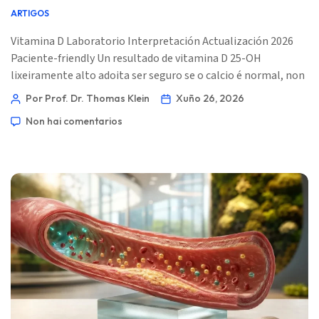
ARTIGOS
Vitamina D Laboratorio Interpretación Actualización 2026
Paciente-friendly Un resultado de vitamina D 25-OH
lixeiramente alto adoita ser seguro se o calcio é normal, non
hai síntomas e as doses do suplemento son moderadas. A
Por Prof. Dr. Thomas Klein
Xuño 26, 2026
toxicidade é principalmente un problema de calcio, non un
Non hai comentarios
problema de número. 📖 ~11 minutos 📅 26 de xuño de 2026
📝 Publicado: 26 de xuño de 2026 🩺 Revisado médicamente:
26 de […]