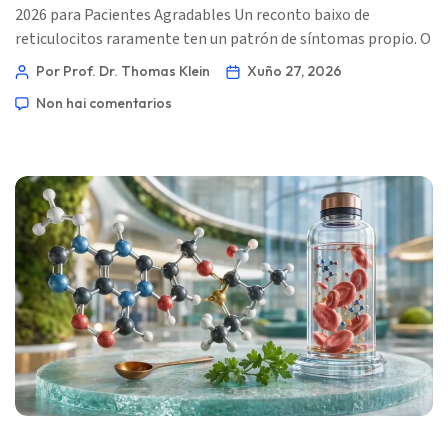
2026 para Pacientes Agradables Un reconto baixo de
reticulocitos raramente ten un patrón de síntomas propio. O
resultado importa porque indica aos médicos se a medula
Por Prof. Dr. Thomas Klein
Xuño 27, 2026
ósea está fallando en responder á anemia de maneira
Non hai comentarios
adecuada. 📖 ~11 minutos 📅 27 de xuño de 2026 📝
Publicado: 27 de xuño de 2026 🩺 Revisado Médicamente: 27
de xuño de 2026 ✅ Baseado en Evidencias Este guía […]