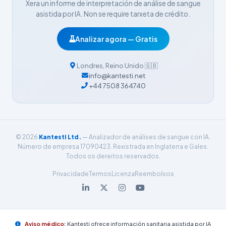
Xera un informe de interpretación de análise de sangue
Dansk
asistida por IA. Non se require tarxeta de crédito.
Български
Analizar agora — Gratis
فارسی
简体中文
Londres
,
Reino Unido
🇬🇧
info@kantesti.net
Română
+44 7508 364740
Türkçe
Ελληνικά
Português
© 2026
Kantesti Ltd.
— Analizador de análises de sangue con IA.
Español
Número de empresa 17090423. Rexistrada en Inglaterra e Gales.
Todos os dereitos reservados.
Italiano
Privacidade
Termos
Licenza
Reembolsos
עִבְרִית
Français
العربية
Aviso médico:
Kantesti ofrece información sanitaria asistida por IA