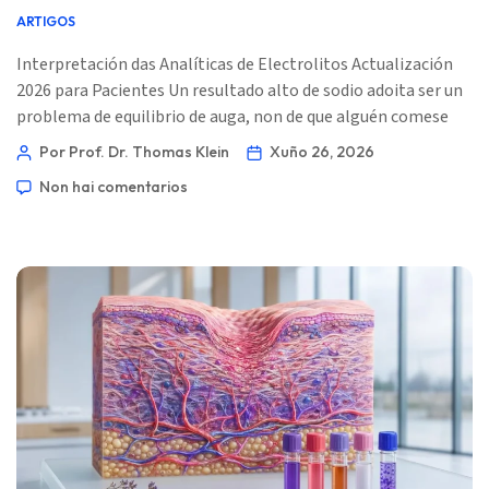
ARTIGOS
Interpretación das Analíticas de Electrolitos Actualización
2026 para Pacientes Un resultado alto de sodio adoita ser un
problema de equilibrio de auga, non de que alguén comese
unha comida moi salgada. O truco clínico é decidir se a perda
Por Prof. Dr. Thomas Klein
Xuño 26, 2026
de auga é simple, impulsada polos riles, relacionada con
Non hai comentarios
medicación ou urxente. 📖 ~11 minutos 📅 26 de xuño de
2026 📝 Publicado: 26 de xuño de 2026 🩺 Revisado
Médicamente: 26 de xuño de 2026 ✅ Basado en Evidencias
[…]