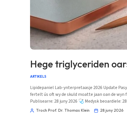
Euskara
Македонски јазик
Latviešu valoda
Galego
অসমীয়া
සිංහල
سنڌي
Hege triglyceriden oar
پښتو
ARTIKELS
Slovenčina
Lipidepaniel Lab-ynterpretaasje 2026 Update Pasyn
fertelt ús oft wy de skuld moatte jaan oan de wyn f
Hrvatski
Publisearre: 28 juny 2026 🩺 Medysk beoardiele: 2
Suomi
Troch Prof. Dr. Thomas Klein
28 juny 2026
Қазақ тілі
Català