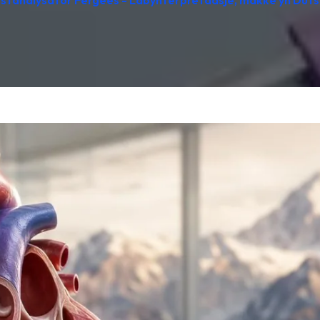
estanalysator Fergees - Labynterpretaasje, makke yn Dúts