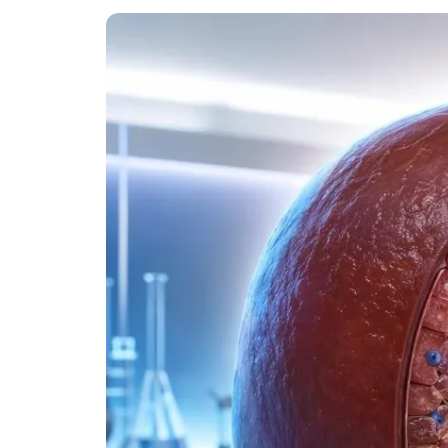
O‘zbekcha
Українська
አማርኛ
Kiswahili
ភាសាខ្មែរ
ဗမာစာ
ไทย
Tagalog
Tiếng Việt
Bahasa Melayu
മലയാളം
ಕನ್ನಡ
ગુજરાતી
தமிழ்