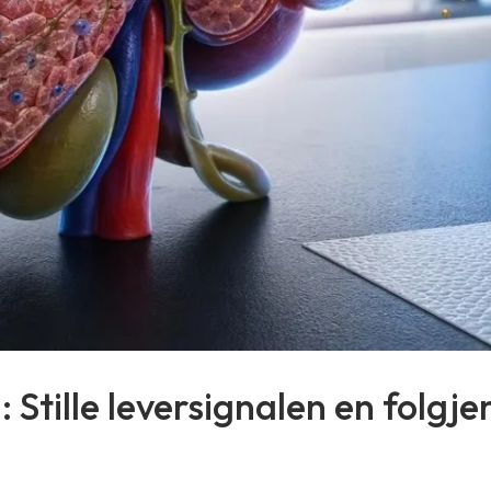
tille leversignalen en folgje