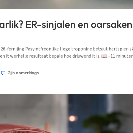
arlik? ER-sinjalen en oarsaken
-fernijing Pasyintfreonlike Hege troponine betsjut hertspier-skea
n it werhelle resultaat bepale hoe driuwend it is. 📖 ~11 minuten
Gjin opmerkings