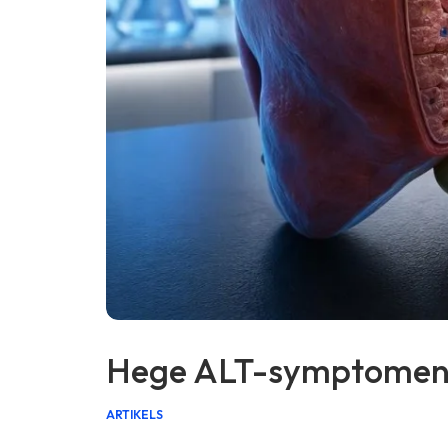
తెలుగు
मराठी
اردو
বাংলা
Shqip
Magyar
Slovenščina
한국어
Polski
Lietuvių kalba
Hege ALT-symptomen: S
Русский
ქართული
ARTIKELS
Čeština