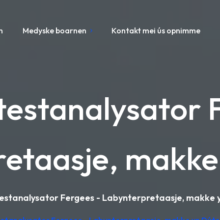
n
Medyske boarnen
Kontakt mei ús opnimme
testanalysator 
etaasje, makke
estanalysator Fergees - Labynterpretaasje, makke 