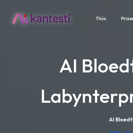
Thús
Prize
AI Bloed
Labynterpr
AI Bloedt