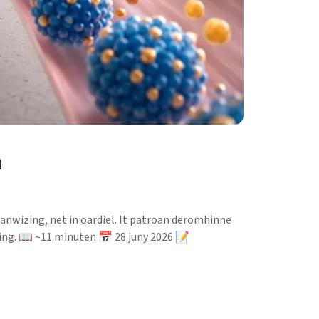
n
oanwizing, net in oardiel. It patroan deromhinne
urking. 📖 ~11 minuten 📅 28 juny 2026 📝