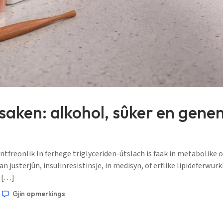
saken: alkohol, sûker en gene
tfreonlik In ferhege triglyceriden-útslach is faak in metabolike 
an justerjûn, insulinresistinsje, in medisyn, of erflike lipideferw
8 […]
Gjin opmerkings