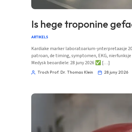
Is hege troponine gefa
ARTIKELS
Kardiake marker laboratoarium-ynterpretaasje 2026
patroan, de timing, symptomen, EKG, nierfunksje e
Medysk beoardiele: 28 juny 2026 ✅ […]
Troch Prof. Dr. Thomas Klein
28 juny 2026
Norsk bokmål
Ślōnskŏ gŏdka