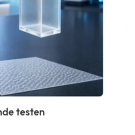
nde testen