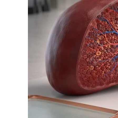
Esperanto
Беларуская мова
Татар теле
Кыргызча
ئۇيغۇرچە
Cebuano
Basa Jawa
ພາສາລາວ
Монгол
Afrikaans
العربية المغربية
Occitan
Gàidhlig