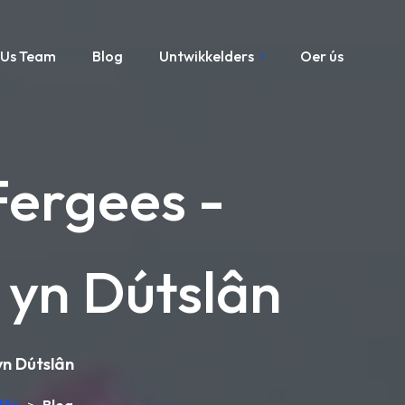
Us Team
Blog
Untwikkelders
Oer ús
Fergees -
 yn Dútslân
yn Dútslân