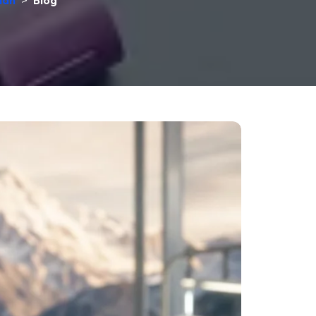
lân
>
Blog