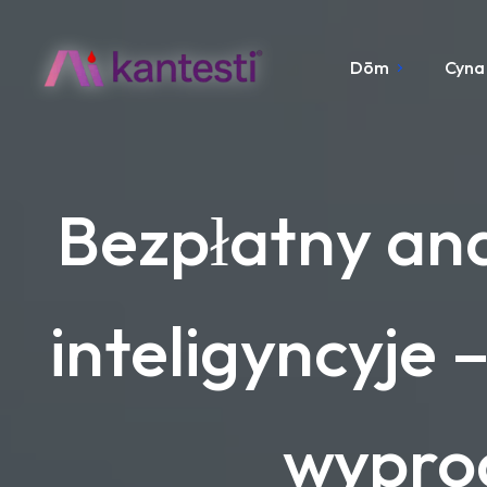
Dōm
Cyna
Bezpłatny ana
inteligyncyje 
wypro