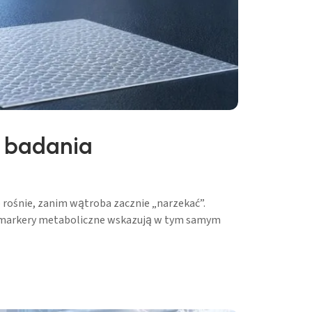
e badania
 rośnie, zanim wątroba zacznie „narzekać”.
hol i markery metaboliczne wskazują w tym samym