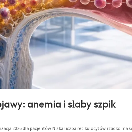
bjawy: anemia i słaby szpik
izacja 2026 dla pacjentów Niska liczba retikulocytów rzadko ma 