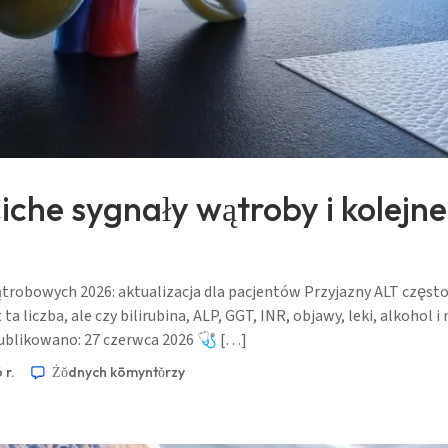
iche sygnały wątroby i kolejn
robowych 2026: aktualizacja dla pacjentów Przyjazny ALT często
 ta liczba, ale czy bilirubina, ALP, GGT, INR, objawy, leki, alko
ublikowano: 27 czerwca 2026 🩺 […]
 r.
Żŏdnych kōmyntŏrzy