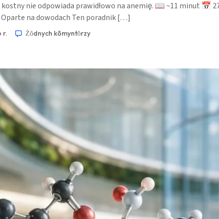
k kostny nie odpowiada prawidłowo na anemię. 📖 ~11 minut 📅 2
 Oparte na dowodach Ten poradnik […]
 r.
Żŏdnych kōmyntŏrzy