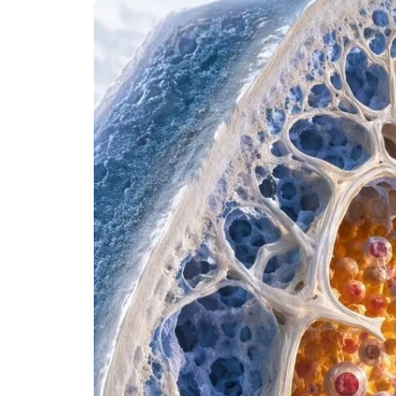
Esperanto
Беларуская мова
Татар теле
Кыргызча
ئۇيغۇرچە
Cebuano
Basa Jawa
ພາສາລາວ
Монгол
Afrikaans
العربية المغربية
Occitan
Gàidhlig