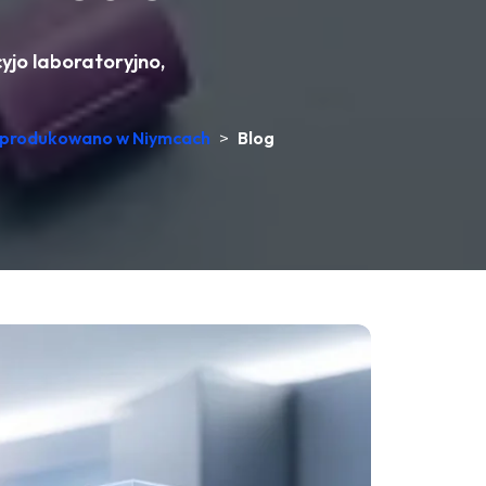
yjo laboratoryjno,
 wyprodukowano w Niymcach
>
Blog