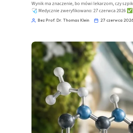
Wynik ma znaczenie, bo mówi lekarzom, czy szpi
O‘zbekcha
🩺 Medycznie zweryfikowano: 27 czerwca 2026 ✅
Українська
Bez Prof. Dr. Thomas Klein
27 czerwca 2026
አማርኛ
Kiswahili
ភាសាខ្មែរ
ဗမာစာ
ไทย
Tagalog
Tiếng Việt
Bahasa Melayu
മലയാളം
ಕನ್ನಡ
ગુજરાતી
தமிழ்