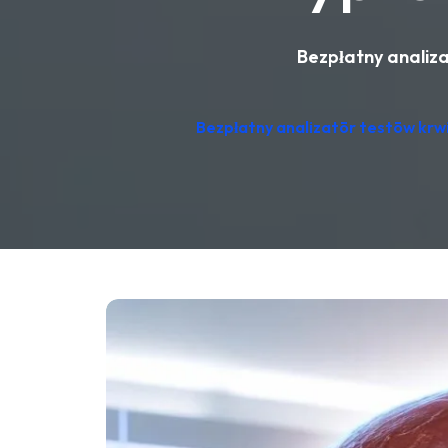
Bezpłatny analiza
Bezpłatny analizatōr testōw krwi