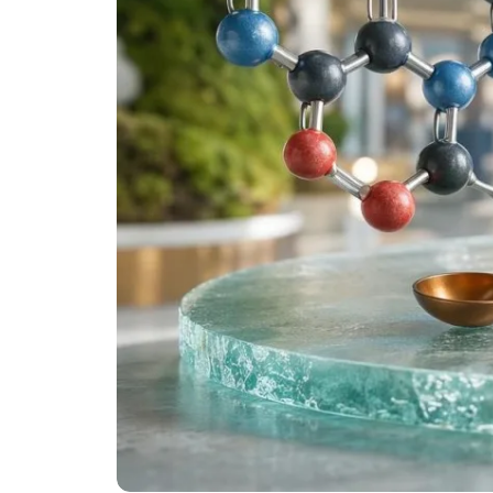
తెలుగు
मराठी
اردو
বাংলা
Shqip
Magyar
Slovenščina
한국어
Polski
Lietuvių kalba
Русский
ქართული
Čeština