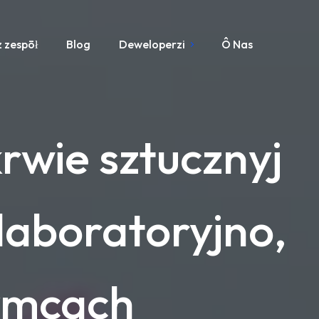
 zespōł
Blog
Deweloperzi
Ô Nas
rwie sztucznyj
 laboratoryjno,
ymcach