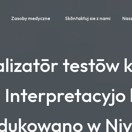
Zasoby medyczne
Skōntaktuj sie z nami
Nasz
lizatōr testōw k
– Interpretacyjo
dukowano w Ni