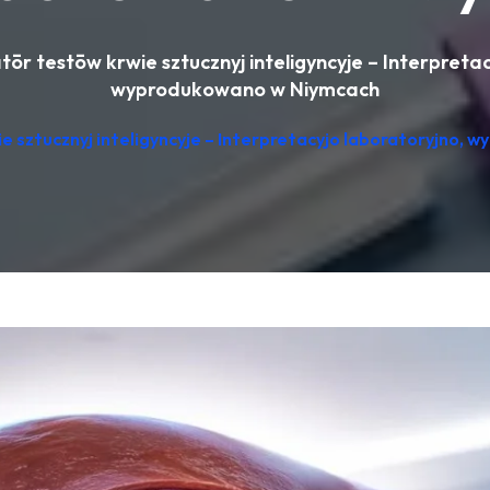
tōr testōw krwie sztucznyj inteligyncyje – Interpretac
wyprodukowano w Niymcach
e sztucznyj inteligyncyje – Interpretacyjo laboratoryjno,