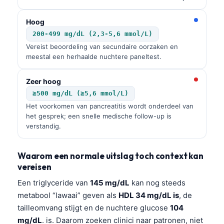
Hoog
200-499 mg/dL (2,3-5,6 mmol/L)
Vereist beoordeling van secundaire oorzaken en
meestal een herhaalde nuchtere paneltest.
Zeer hoog
≥500 mg/dL (≥5,6 mmol/L)
Het voorkomen van pancreatitis wordt onderdeel van
het gesprek; een snelle medische follow-up is
verstandig.
Waarom een normale uitslag toch context kan
vereisen
Een triglyceride van
145 mg/dL
kan nog steeds
metabool “lawaai” geven als
HDL 34 mg/dL is
, de
tailleomvang stijgt en de nuchtere glucose
104
mg/dL
. is. Daarom zoeken clinici naar patronen, niet