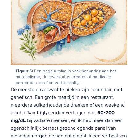
Gàidhlig
Euskara
Македонски јазик
Latviešu valoda
Galego
অসমীয়া
සිංහල
Figuur 5:
Een hoge uitslag is vaak secundair aan het
سنڌي
metabolisme, de leverstatus, alcohol of medicatie,
پښتو
eerder dan aan één vette maaltijd.
De meeste onverwachte pieken zijn secundair, niet
genetisch. Een grote maaltijd in een restaurant,
Slovenčina
meerdere suikerhoudende dranken of een weekend
Hrvatski
alcohol kan triglyceriden verhogen met
50-200
mg/dL
bij vatbare mensen, en ik heb meer dan één
Suomi
ogenschijnlijk perfect gezond ogende panel van
Қазақ тілі
maandagmorgen gezien dat eigenlijk een verhaal van