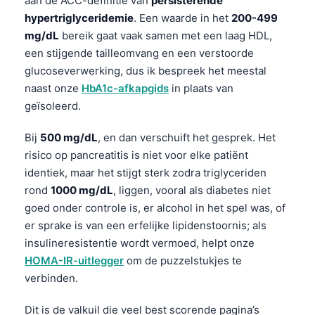
aan de ACC-definitie van
persisterende
hypertriglyceridemie
. Een waarde in het
200-499
mg/dL
bereik gaat vaak samen met een laag HDL,
een stijgende tailleomvang en een verstoorde
glucoseverwerking, dus ik bespreek het meestal
naast onze
HbA1c-afkapgids
in plaats van
geïsoleerd.
Bij
500 mg/dL
, en dan verschuift het gesprek. Het
risico op pancreatitis is niet voor elke patiënt
identiek, maar het stijgt sterk zodra triglyceriden
rond
1000 mg/dL
, liggen, vooral als diabetes niet
goed onder controle is, er alcohol in het spel was, of
er sprake is van een erfelijke lipidenstoornis; als
insulineresistentie wordt vermoed, helpt onze
HOMA-IR-uitlegger
om de puzzelstukjes te
verbinden.
Dit is de valkuil die veel best scorende pagina’s