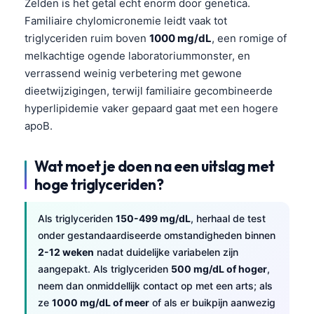
Zelden is het getal echt enorm door genetica.
Familiaire chylomicronemie leidt vaak tot
தமிழ்
triglyceriden ruim boven
1000 mg/dL
, een romige of
తెలుగు
melkachtige ogende laboratoriummonster, en
मराठी
verrassend weinig verbetering met gewone
اردو
dieetwijzigingen, terwijl familiaire gecombineerde
hyperlipidemie vaker gepaard gaat met een hogere
বাংলা
apoB.
Shqip
Magyar
Wat moet je doen na een uitslag met
hoge triglyceriden?
Slovenščina
한국어
Als triglyceriden
150-499 mg/dL
, herhaal de test
Polski
onder gestandaardiseerde omstandigheden binnen
Lietuvių kalba
2-12 weken
nadat duidelijke variabelen zijn
aangepakt. Als triglyceriden
500 mg/dL of hoger
,
Русский
neem dan onmiddellijk contact op met een arts; als
ქართული
ze
1000 mg/dL of meer
of als er buikpijn aanwezig