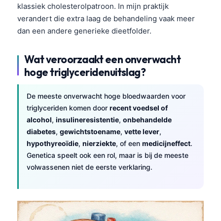
klassiek cholesterolpatroon. In mijn praktijk
Frysk
verandert die extra laag de behandeling vaak meer
Esperanto
dan een andere generieke dieetfolder.
Беларуская мова
Wat veroorzaakt een onverwacht
Татар теле
hoge triglyceridenuitslag?
Кыргызча
ئۇيغۇرچە
De meeste onverwacht hoge bloedwaarden voor
Cebuano
triglyceriden komen door
recent voedsel of
alcohol
,
insulineresistentie
,
onbehandelde
Basa Jawa
diabetes
,
gewichtstoename
,
vette lever
,
ພາສາລາວ
hypothyreoïdie
,
nierziekte
, of een
medicijneffect
.
Genetica speelt ook een rol, maar is bij de meeste
Монгол
volwassenen niet de eerste verklaring.
Afrikaans
العربية المغربية
Occitan