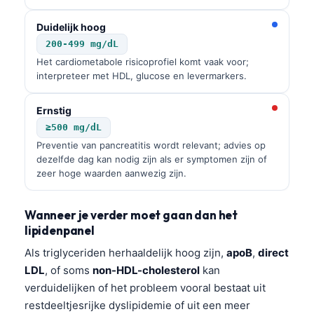
Duidelijk hoog
200-499 mg/dL
Het cardiometabole risicoprofiel komt vaak voor;
interpreteer met HDL, glucose en levermarkers.
Ernstig
≥500 mg/dL
Preventie van pancreatitis wordt relevant; advies op
dezelfde dag kan nodig zijn als er symptomen zijn of
zeer hoge waarden aanwezig zijn.
Wanneer je verder moet gaan dan het
lipidenpanel
Als triglyceriden herhaaldelijk hoog zijn,
apoB
,
direct
LDL
, of soms
non-HDL-cholesterol
kan
Norsk bokmål
verduidelijken of het probleem vooral bestaat uit
restdeeltjesrijke dyslipidemie of uit een meer
Ślōnskŏ gŏdka