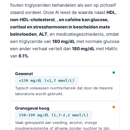
fouten triglyceriden behandelen als een op zichzelf
staand oordeel. Onze AI leest de waarde naast
HDL
,
non-HDL-cholesterol
,
, en cafeïne kan glucose,
cortisol en stresshormonen in bescheiden mate
beïnvloeden
,
ALT
, en medicatiegeschiedenis, omdat
een triglyceride van
180 mg/dL
met normale glucose
een ander verhaal vertelt dan
180 mg/dL
met HbA1c
van
6.1%
.
Gewenst
<150 mg/dL (<1,7 mmol/L)
Typisch volwassen nuchterbereik dat door de meeste
laboratoria wordt gebruikt.
Grensgeval hoog
150-199 mg/dL (1,7-2,2 mmol/L)
Vaak gekoppeld aan voeding, alcohol, vroege
insulineresistentie of afname zonder nuchter te zijn.