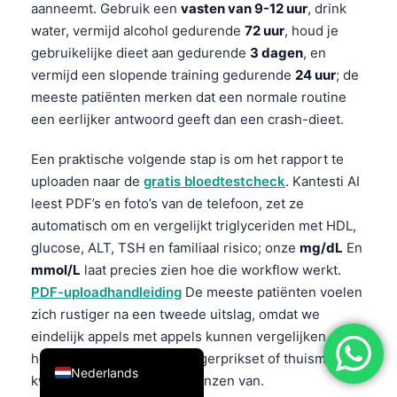
aanneemt. Gebruik een
vasten van 9-12 uur
, drink
简体中文
water, vermijd alcohol gedurende
72 uur
, houd je
Română
gebruikelijke dieet aan gedurende
3 dagen
, en
vermijd een slopende training gedurende
24 uur
; de
Türkçe
meeste patiënten merken dat een normale routine
Ελληνικά
een eerlijker antwoord geeft dan een crash-dieet.
Português
Een praktische volgende stap is om het rapport te
Español
uploaden naar de
gratis bloedtestcheck
. Kantesti AI
Italiano
leest PDF’s en foto’s van de telefoon, zet ze
automatisch om en vergelijkt triglyceriden met HDL,
עִבְרִית
glucose, ALT, TSH en familiaal risico; onze
mg/dL
En
Français
mmol/L
laat precies zien hoe die workflow werkt.
العربية
PDF-uploadhandleiding
De meeste patiënten voelen
zich rustiger na een tweede uitslag, omdat we
Deutsch
eindelijk appels met appels kunnen vergelijken. Als
English
het eerste getal uit een vingerprikset of thuismeting
Nederlands
kwam, lees dan over de grenzen van.