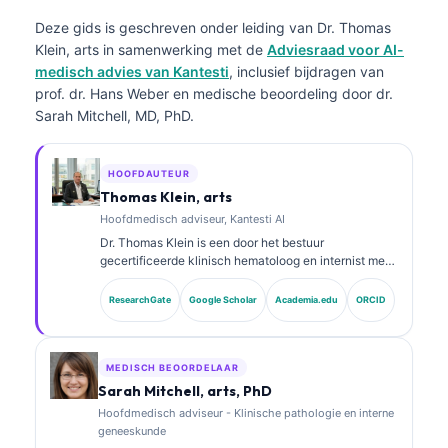
Deze gids is geschreven onder leiding van
Dr. Thomas
Klein, arts
in samenwerking met de
Adviesraad voor AI-
medisch advies van Kantesti
, inclusief bijdragen van
prof. dr. Hans Weber en medische beoordeling door dr.
Sarah Mitchell, MD, PhD.
HOOFDAUTEUR
Thomas Klein, arts
Hoofdmedisch adviseur, Kantesti AI
Dr. Thomas Klein is een door het bestuur
gecertificeerde klinisch hematoloog en internist met
meer dan 15 jaar ervaring in
laboratoriumgeneeskunde en door AI ondersteunde
ResearchGate
Google Scholar
Academia.edu
ORCID
klinische analyse. Als Chief Medical Officer bij
Kantesti AI zorgt hij voor klinisch toezicht op de
medische juistheid van het gepatenteerde neurale
netwerk. Dr. Klein heeft uitgebreid gepubliceerd over
MEDISCH BEOORDELAAR
interpretatie van biomarkers en
Sarah Mitchell, arts, PhD
laboratoriumdiagnostiek over onderwerpen in de
Hoofdmedisch adviseur - Klinische pathologie en interne
laboratoriumgeneeskunde.
geneeskunde