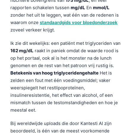
nuchtere bovengrens van
175 mg/dL
, en veel
rapporten schakelen tussen
mg/dL
En
mmol/L
zonder het uit te leggen, wat één van de redenen is
waarom onze
standaardgids voor bloedonderzoek
zoveel verkeer krijgt.
Ik zie dit wekelijks: een patiënt met triglyceriden van
162 mg/dL
raakt in paniek omdat de waarde rood is
op het portaal, ook al is het monster na de lunch
genomen en de rest van het patroon vrij rustig is.
Betekenis van hoog triglyceridengehalte
Het is
zelden een fout met één voedingsmiddel; vaker
weerspiegelt het restlipoproteïnen,
insulineresistentie, het effect van alcohol, of een
mismatch tussen de testomstandigheden en hoe je
meestal eet.
Bij wereldwijde uploads die door Kantesti AI zijn
beoordeeld, is één van de meest voorkomende