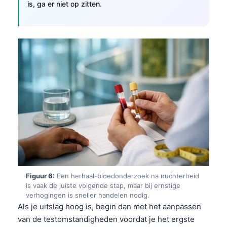
is, ga er niet op zitten.
Čeština
日本語
Eesti
Azərbaycan dili
Bosanski
Svenska
Српски језик
Íslenska
Հայերեն
Bahasa Indonesia
हिन्दी
Figuur 6:
Een herhaal-bloedonderzoek na nuchterheid
is vaak de juiste volgende stap, maar bij ernstige
Dansk
verhogingen is sneller handelen nodig.
Български
Als je uitslag hoog is, begin dan met het aanpassen
van de testomstandigheden voordat je het ergste
فارسی