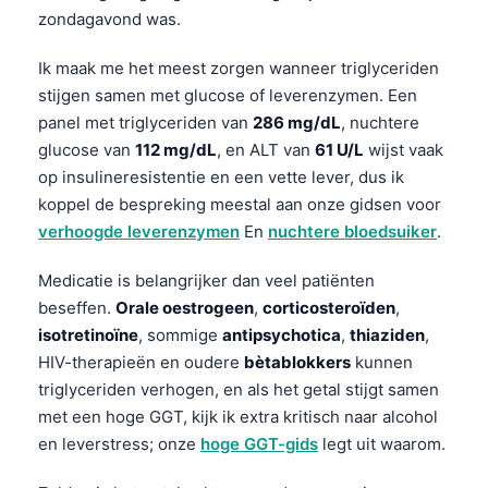
Català
zondagavond was.
O‘zbekcha
Ik maak me het meest zorgen wanneer triglyceriden
Українська
stijgen samen met glucose of leverenzymen. Een
panel met triglyceriden van
286 mg/dL
, nuchtere
አማርኛ
glucose van
112 mg/dL
, en ALT van
61 U/L
wijst vaak
Kiswahili
op insulineresistentie en een vette lever, dus ik
ភាសាខ្មែរ
koppel de bespreking meestal aan onze gidsen voor
verhoogde leverenzymen
En
nuchtere bloedsuiker
.
ဗမာစာ
ไทย
Medicatie is belangrijker dan veel patiënten
Tagalog
beseffen.
Orale oestrogeen
,
corticosteroïden
,
isotretinoïne
, sommige
antipsychotica
,
thiaziden
,
Tiếng Việt
HIV-therapieën en oudere
bètablokkers
kunnen
Bahasa Melayu
triglyceriden verhogen, en als het getal stijgt samen
മലയാളം
met een hoge GGT, kijk ik extra kritisch naar alcohol
en leverstress; onze
hoge GGT-gids
legt uit waarom.
ಕನ್ನಡ
ગુજરાતી