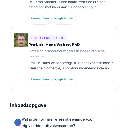
Dr. Sarah Mitchell is een board-certified klinisch
patholoog met meer dan 18 jaar ervaring in
laboratoriumgeneeskunde en diagnostische analyse.
Zij heeft specialisatiecertificeringen in klinische
ResearchGate
Google Scholar
chemie en heeft uitgebreid gepubliceerd over
biomarkerpanels en laboratoriumanalyse in de
klinische praktijk.
BIJDRAGENDE EXPERT
Prof. dr. Hans Weber, PhD
Professor in laboratoriumgeneeskunde en klinische
biochemie
Prof. Dr. Hans Weber brengt 30+ jaar expertise mee in
klinische biochemie, laboratoriumgeneeskunde en
biomarkeronderzoek. Voormalig president van de
Duitse Vereniging voor Klinische Chemie, hij is
ResearchGate
Google Scholar
gespecialiseerd in analyse van diagnostische panels,
standaardisatie van biomarkers en AI-ondersteunde
laboratoriumgeneeskunde.
Inhoudsopgave
Wat is de normale referentiewaarde voor
triglyceriden bij volwassenen?