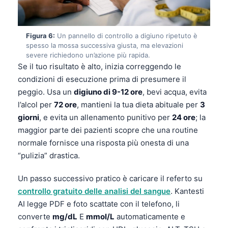
Čeština
日本語
Figura 6:
Un pannello di controllo a digiuno ripetuto è
Eesti
spesso la mossa successiva giusta, ma elevazioni
severe richiedono un’azione più rapida.
Azərbaycan dili
Se il tuo risultato è alto, inizia correggendo le
Bosanski
condizioni di esecuzione prima di presumere il
Svenska
peggio. Usa un
digiuno di 9-12 ore
, bevi acqua, evita
l’alcol per
72 ore
, mantieni la tua dieta abituale per
3
Српски језик
giorni
, e evita un allenamento punitivo per
24 ore
; la
Íslenska
maggior parte dei pazienti scopre che una routine
Հայերեն
normale fornisce una risposta più onesta di una
“pulizia” drastica.
Bahasa Indonesia
हिन्दी
Un passo successivo pratico è caricare il referto su
Nederlands
controllo gratuito delle analisi del sangue
. Kantesti
AI legge PDF e foto scattate con il telefono, li
Dansk
converte
mg/dL
E
mmol/L
automaticamente e
Български