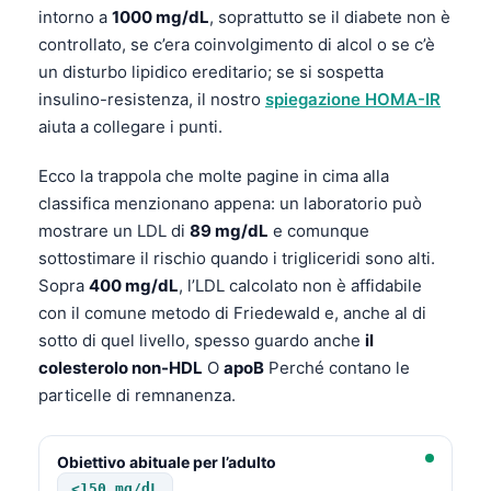
intorno a
1000 mg/dL
, soprattutto se il diabete non è
controllato, se c’era coinvolgimento di alcol o se c’è
un disturbo lipidico ereditario; se si sospetta
insulino-resistenza, il nostro
spiegazione HOMA-IR
aiuta a collegare i punti.
Ecco la trappola che molte pagine in cima alla
classifica menzionano appena: un laboratorio può
mostrare un LDL di
89 mg/dL
e comunque
sottostimare il rischio quando i trigliceridi sono alti.
Sopra
400 mg/dL
, l’LDL calcolato non è affidabile
con il comune metodo di Friedewald e, anche al di
sotto di quel livello, spesso guardo anche
il
colesterolo non-HDL
O
apoB
Perché contano le
particelle di remnanenza.
Obiettivo abituale per l’adulto
<150 mg/dL