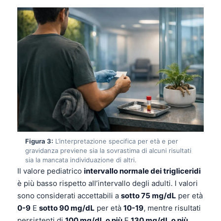
Figura 3:
L’interpretazione specifica per età e per
gravidanza previene sia la sovrastima di alcuni risultati
sia la mancata individuazione di altri.
Il valore pediatrico
intervallo normale dei trigliceridi
è più basso rispetto all’intervallo degli adulti. I valori
sono considerati accettabili a
sotto 75 mg/dL
per età
0-9
E
sotto 90 mg/dL
per età
10-19
, mentre risultati
persistenti di
100 mg/dL o più
E
130 mg/dL o più