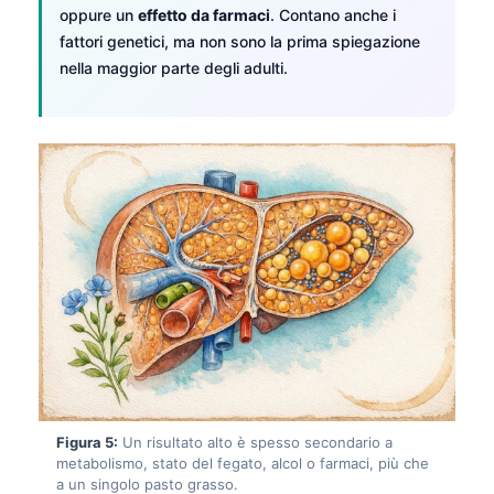
oppure un
effetto da farmaci
. Contano anche i
Frysk
fattori genetici, ma non sono la prima spiegazione
Esperanto
nella maggior parte degli adulti.
Беларуская мова
Татар теле
Кыргызча
ئۇيغۇرچە
Cebuano
Basa Jawa
ພາສາລາວ
Монгол
Afrikaans
العربية المغربية
Figura 5:
Un risultato alto è spesso secondario a
Occitan
metabolismo, stato del fegato, alcol o farmaci, più che
a un singolo pasto grasso.