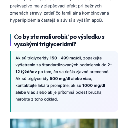
O‘zbekcha
prekvapivo malý zlepšovací efekt pri bežných
zmenách stravy, zatiaľ čo familiálna kombinovaná
Українська
hyperlipidémia častejšie súvisí s vyšším apoB.
አማርኛ
Kiswahili
Čo by ste mali urobiť po výsledku s
ភាសាខ្មែរ
vysokými triglyceridmi?
ဗမာစာ
Ak sú triglyceridy
150 – 499 mg/dl
, zopakujte
ไทย
vyšetrenie za štandardizovaných podmienok do
2–
Tagalog
12 týždňov
po tom, čo sa riešia zjavné premenné.
Ak sú triglyceridy
500 mg/dl alebo viac
,
Tiếng Việt
kontaktujte lekára promptne; ak sú
1000 mg/dl
Bahasa Melayu
alebo viac
alebo ak je prítomná bolesť brucha,
മലയാളം
nerobte z toho odklad.
ಕನ್ನಡ
ગુજરાતી
தமிழ்