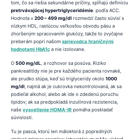
tom, čo sa riešia sekundárne príčiny, spĺňajú definíciu
pretrvávajúcej hypertriglyceridémie
. podľa ACC.
Hodnota v
200 – 499 mg/dl
rozmedzí často súvisí s
nízkym HDL, rastúcou veľkosťou obvodu pásu a
zhoršeným spracovaním glukózy, takže to zvyčajne
preberám popri našom
sprievodca hraničnými
hodnotami HbA1c
a nie izolovane.
O
500 mg/dL
, a rozhovor sa posúva. Riziko
pankreatitídy nie je pre každého pacienta rovnaké,
ale prudko stúpa, keď sú triglyceridy okolo
1000
mg/dl
, najmä ak je cukrovka nekontrolovaná, ak sa
podieľal alkohol, alebo ak ide o zdedenú poruchu
lipidov; ak sa predpokladá inzulínová rezistencia,
naše
vysvetlenie HOMA-IR
pomáha poskladať
súvislosti.
Tu je pasca, ktorú len máloktorá z popredných