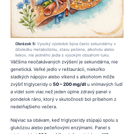
Frysk
Esperanto
Беларуская мова
Татар теле
Obrázok 5:
Vysoký výsledok býva často sekundárny v
Кыргызча
dôsledku metabolizmu, stavu pečene, alkoholu alebo
liekov, nie jedného jedla s vysokým obsahom tuku.
ئۇيغۇرچە
Väčšina neočakávaných zvýšení je sekundárna, nie
Cebuano
genetická. Veľké jedlo v reštaurácii, niekoľko
Basa Jawa
sladkých nápojov alebo víkend s alkoholom môže
zvýšiť triglyceridy o
50 – 200 mg/dl
u vnímavých ľudí
ພາສາລາວ
a videl som viac než jeden úplne zdravý panel v
Монгол
pondelok ráno, ktorý v skutočnosti bol príbehom z
Afrikaans
nedelňajšieho večera.
العربية المغربية
Najviac sa obávam, keď triglyceridy stúpajú spolu s
Occitan
glukózou alebo pečeňovými enzýmami. Panel s