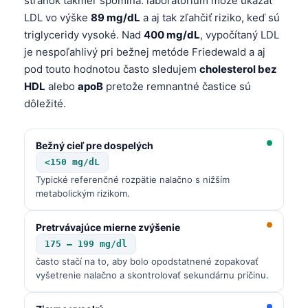
stránok takmer spomína: laboratórium môže ukázať
LDL vo výške
89 mg/dL
a aj tak zľahčiť riziko, keď sú
triglyceridy vysoké. Nad
400 mg/dL
, vypočítaný LDL
je nespoľahlivý pri bežnej metóde Friedewald a aj
pod touto hodnotou často sledujem
cholesterol bez
HDL
alebo
apoB
pretože remnantné častice sú
dôležité.
Bežný cieľ pre dospelých
<150 mg/dL
Typické referenčné rozpätie nalačno s nižším
metabolickým rizikom.
Pretrvávajúce mierne zvýšenie
175 – 199 mg/dl
často stačí na to, aby bolo opodstatnené zopakovať
vyšetrenie nalačno a skontrolovať sekundárnu príčinu.