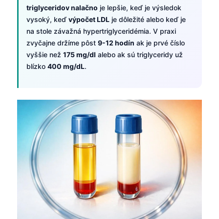
triglyceridov nalačno
je lepšie, keď je výsledok
vysoký, keď
výpočet LDL
je dôležité alebo keď je
na stole závažná hypertriglyceridémia. V praxi
zvyčajne držíme pôst
9-12 hodín
ak je prvé číslo
vyššie než
175 mg/dl
alebo ak sú triglyceridy už
blízko
400 mg/dL
.