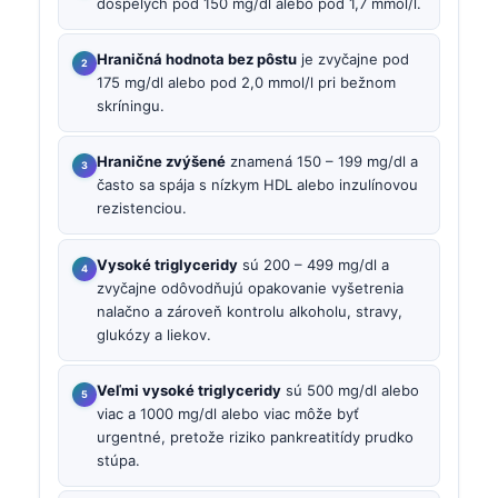
dospelých pod 150 mg/dl alebo pod 1,7 mmol/l.
Hraničná hodnota bez pôstu
je zvyčajne pod
175 mg/dl alebo pod 2,0 mmol/l pri bežnom
skríningu.
Hranične zvýšené
znamená 150 – 199 mg/dl a
často sa spája s nízkym HDL alebo inzulínovou
rezistenciou.
Vysoké triglyceridy
sú 200 – 499 mg/dl a
zvyčajne odôvodňujú opakovanie vyšetrenia
nalačno a zároveň kontrolu alkoholu, stravy,
glukózy a liekov.
Veľmi vysoké triglyceridy
sú 500 mg/dl alebo
viac a 1000 mg/dl alebo viac môže byť
urgentné, pretože riziko pankreatitídy prudko
stúpa.