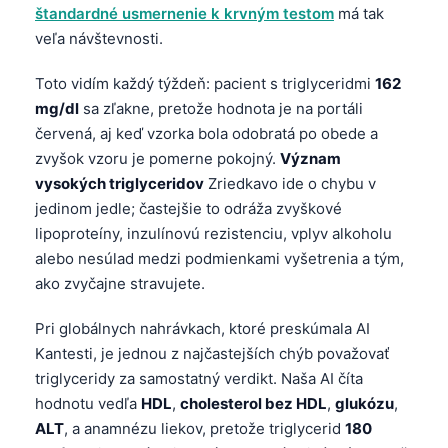
štandardné usmernenie k krvným testom
má tak
veľa návštevnosti.
Toto vidím každý týždeň: pacient s triglyceridmi
162
mg/dl
sa zľakne, pretože hodnota je na portáli
červená, aj keď vzorka bola odobratá po obede a
zvyšok vzoru je pomerne pokojný.
Význam
vysokých triglyceridov
Zriedkavo ide o chybu v
jedinom jedle; častejšie to odráža zvyškové
lipoproteíny, inzulínovú rezistenciu, vplyv alkoholu
alebo nesúlad medzi podmienkami vyšetrenia a tým,
ako zvyčajne stravujete.
Pri globálnych nahrávkach, ktoré preskúmala AI
Kantesti, je jednou z najčastejších chýb považovať
triglyceridy za samostatný verdikt. Naša AI číta
hodnotu vedľa
HDL
,
cholesterol bez HDL
,
glukózu
,
ALT
, a anamnézu liekov, pretože triglycerid
180