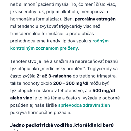
než si mnohí pacienti myslia. To, čo mení číslo viac,
je viscerálny tuk, príjem alkoholu, menopauza a
hormonálna formulácia; u žien,
perorálny estrogén
má tendenciu zvyšovať triglyceridy viac než
transdermálne formulácie, a preto občas
prehodnocujeme trendy lipidov spolu s
ročným
kontrolným zoznamom pre ženy
.
Tehotenstvo je iné a snažím sa nepreceňovať bežnú
fyziológiu ako „medicínsky problém“. Triglyceridy sa
často zvýšia
2- až 3-násobne
do tretieho trimestra,
takže hodnoty okolo
200 – 300 mg/dl
môžu byť
fyziologické neskoro v tehotenstve, ale
500 mg/dl
alebo viac
je to iná téma a často si vyžaduje odborné
posúdenie; naše širšie
sprievodca zdravím žien
pokrýva hormonálne pozadie.
Jedno pediatrické vodítko, ktoré klinici berú