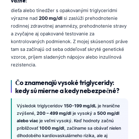
vážne:
dieťa alebo tínedžer s opakovanými triglyceridmi
výrazne nad
200 mg/dl
si zaslúži prehodnotenie
rodinnej zdravotnej anamnézy, prehodnotenie stravy
a zvyčajne aj opakované testovanie za
kontrolovaných podmienok. Z mojej skúsenosti práve
tam sa začínajú od seba oddeľovať skryté genetické
vzorce, príjem sladených nápojov alebo inzulínová
rezistencia.
Čo znamenajú vysoké triglyceridy:
kedy sú mierne a kedy nebezpečné?
Výsledok triglyceridov
150-199 mg/dL
je hranične
zvýšené,
200 – 499 mg/dl
je vysoký a
500 mg/dl
alebo viac
je veľmi vysoký. Keď hodnoty začnú
približovať
1000 mg/dl
, začíname sa obávať nielen
dlhodobého kardiovaskulárneho rizika, ale aj