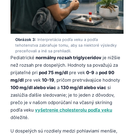
Obrázok 3:
Interpretácia podľa veku a podľa
tehotenstva zabraňuje tomu, aby sa niektoré výsledky
preceňovali a iné sa prehliadli.
Pediatrické
normálny rozsah triglyceridov
je nižšie
než rozsah pre dospelých. Hodnoty sa považujú za
prijateľné pri
pod 75 mg/dl
pre vek
0-9
a
pod 90
mg/dl
pre vek
10-19
, pričom pretrvávajúce hodnoty
100 mg/dl alebo viac
a
130 mg/dl alebo viac
si
zaslúžia ďalšie sledovanie; je to jeden z dôvodov,
prečo je v našom odporúčaní na včasný skríning
podľa veku
vyšetrenie cholesterolu podľa veku
dôležité.
U dospelých sú rozdiely medzi pohlaviami menšie,