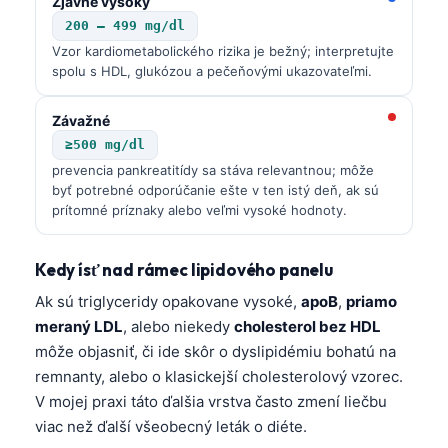
Zjavne vysoký
200 – 499 mg/dl
Vzor kardiometabolického rizika je bežný; interpretujte
spolu s HDL, glukózou a pečeňovými ukazovateľmi.
Závažné
≥500 mg/dl
prevencia pankreatitídy sa stáva relevantnou; môže
byť potrebné odporúčanie ešte v ten istý deň, ak sú
prítomné príznaky alebo veľmi vysoké hodnoty.
Kedy ísť nad rámec lipidového panelu
Ak sú triglyceridy opakovane vysoké,
apoB
,
priamo
meraný LDL
, alebo niekedy
cholesterol bez HDL
môže objasniť, či ide skôr o dyslipidémiu bohatú na
remnanty, alebo o klasickejší cholesterolový vzorec.
V mojej praxi táto ďalšia vrstva často zmení liečbu
viac než ďalší všeobecný leták o diéte.