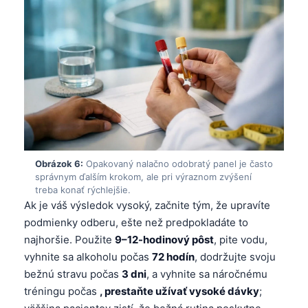
తెలుగు
मराठी
اردو
বাংলা
Shqip
Magyar
Slovenščina
Obrázok 6:
Opakovaný nalačno odobratý panel je často
správnym ďalším krokom, ale pri výraznom zvýšení
한국어
treba konať rýchlejšie.
Polski
Ak je váš výsledok vysoký, začnite tým, že upravíte
podmienky odberu, ešte než predpokladáte to
Lietuvių kalba
najhoršie. Použite
9–12-hodinový pôst
, pite vodu,
Русский
vyhnite sa alkoholu počas
72 hodín
, dodržujte svoju
ქართული
bežnú stravu počas
3 dni
, a vyhnite sa náročnému
tréningu počas
, prestaňte užívať vysoké dávky
;
Čeština