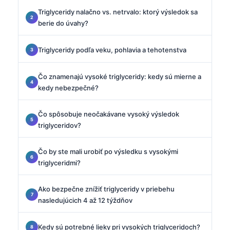
Triglyceridy nalačno vs. netrvalo: ktorý výsledok sa
berie do úvahy?
Triglyceridy podľa veku, pohlavia a tehotenstva
Čo znamenajú vysoké triglyceridy: kedy sú mierne a
kedy nebezpečné?
Čo spôsobuje neočakávane vysoký výsledok
triglyceridov?
Čo by ste mali urobiť po výsledku s vysokými
triglyceridmi?
Ako bezpečne znížiť triglyceridy v priebehu
nasledujúcich 4 až 12 týždňov
Kedy sú potrebné lieky pri vysokých triglyceridoch?