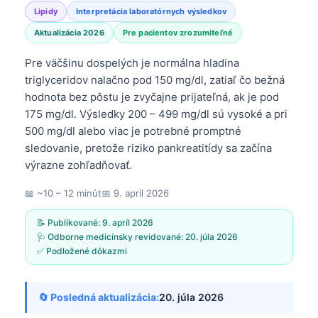
Lipidy
Interpretácia laboratórnych výsledkov
Aktualizácia 2026
Pre pacientov zrozumiteľné
Pre väčšinu dospelých je normálna hladina
triglyceridov nalačno pod 150 mg/dl, zatiaľ čo bežná
hodnota bez pôstu je zvyčajne prijateľná, ak je pod
175 mg/dl. Výsledky 200 – 499 mg/dl sú vysoké a pri
500 mg/dl alebo viac je potrebné promptné
sledovanie, pretože riziko pankreatitídy sa začína
výrazne zohľadňovať.
📖 ~10 – 12 minút
📅
9. apríl 2026
📝 Publikované:
9. apríl 2026
🩺 Odborne medicínsky revidované:
20. júla 2026
✅ Podložené dôkazmi
🔄 Posledná aktualizácia:
20. júla 2026