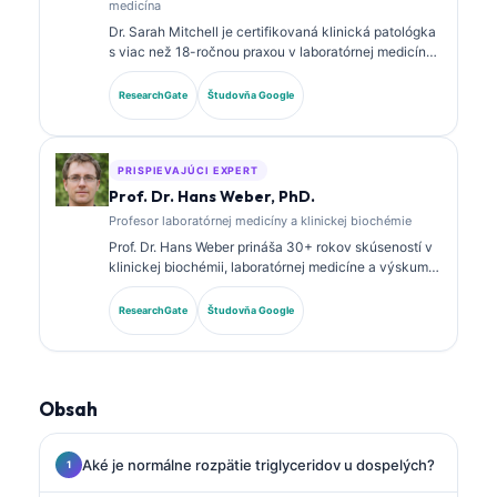
medicína
Dr. Sarah Mitchell je certifikovaná klinická patológka
s viac než 18-ročnou praxou v laboratórnej medicíne
a diagnostickej analýze. Má špecializované
certifikácie v klinickej biochémii a rozsiahle
ResearchGate
Študovňa Google
publikovala o paneloch biomarkerov a laboratórnej
analýze v klinickej praxi.
PRISPIEVAJÚCI EXPERT
Prof. Dr. Hans Weber, PhD.
Profesor laboratórnej medicíny a klinickej biochémie
Prof. Dr. Hans Weber prináša 30+ rokov skúseností v
klinickej biochémii, laboratórnej medicíne a výskume
biomarkerov. Bývalý prezident Nemeckej spoločnosti
pre klinickú biochémiu, špecializuje sa na analýzu
ResearchGate
Študovňa Google
diagnostických panelov, štandardizáciu biomarkerov
a laboratórnu medicínu podporovanú AI.
Obsah
Aké je normálne rozpätie triglyceridov u dospelých?