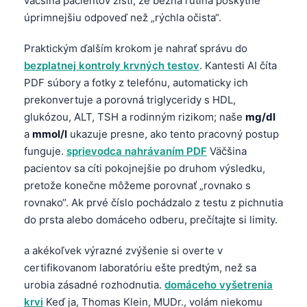
väčšina pacientov zistí, že bežná rutina poskytne
日本語
úprimnejšiu odpoveď než „rýchla očista“.
Eesti
Praktickým ďalším krokom je nahrať správu do
Azərbaycan dili
bezplatnej kontroly krvných testov
. Kantesti AI číta
Bosanski
PDF súbory a fotky z telefónu, automaticky ich
Svenska
prekonvertuje a porovná triglyceridy s HDL,
glukózou, ALT, TSH a rodinným rizikom; naše
mg/dl
Српски језик
a
mmol/l
ukazuje presne, ako tento pracovný postup
Íslenska
funguje.
sprievodca nahrávaním PDF
Väčšina
Հայերեն
pacientov sa cíti pokojnejšie po druhom výsledku,
pretože konečne môžeme porovnať „rovnako s
Bahasa Indonesia
rovnako“. Ak prvé číslo pochádzalo z testu z pichnutia
हिन्दी
do prsta alebo domáceho odberu, prečítajte si limity.
Nederlands
a akékoľvek výrazné zvýšenie si overte v
Dansk
certifikovanom laboratóriu ešte predtým, než sa
Български
urobia zásadné rozhodnutia.
domáceho vyšetrenia
فارسی
krvi
Keď ja, Thomas Klein, MUDr., volám niekomu