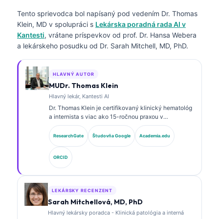
Tento sprievodca bol napísaný pod vedením
Dr. Thomas
Klein, MD
v spolupráci s
Lekárska poradná rada AI v
Kantesti
, vrátane príspevkov od prof. Dr. Hansa Webera
a lekárskeho posudku od Dr. Sarah Mitchell, MD, PhD.
HLAVNÝ AUTOR
MUDr. Thomas Klein
Hlavný lekár, Kantesti AI
Dr. Thomas Klein je certifikovaný klinický hematológ
a internista s viac ako 15-ročnou praxou v
laboratórnej medicíne a analýze klinických údajov s
podporou AI. Ako hlavný lekársky riaditeľ v
ResearchGate
Študovňa Google
Academia.edu
spoločnosti Kantesti AI poskytuje klinický dohľad nad
medicínskou presnosťou proprietárnej neurónovej
ORCID
siete. Dr. Klein publikoval rozsiahle práce o
interpretácii biomarkerov a laboratórnej diagnostike v
oblasti laboratórnej medicíny.
LEKÁRSKY RECENZENT
Sarah Mitchellová, MD, PhD
Hlavný lekársky poradca - Klinická patológia a interná