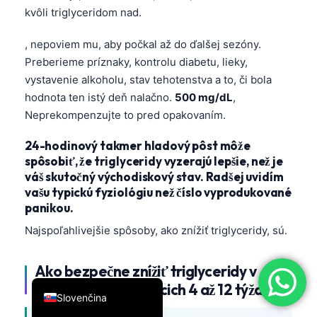
kvôli triglyceridom nad.
简体中文
Română
, nepoviem mu, aby počkal až do ďalšej sezóny.
Preberieme príznaky, kontrolu diabetu, lieky,
Türkçe
vystavenie alkoholu, stav tehotenstva a to, či bola
Ελληνικά
hodnota ten istý deň nalačno.
500 mg/dL
,
Português
Neprekompenzujte to pred opakovaním.
Español
24-hodinový takmer hladový pôst môže
Italiano
spôsobiť, že triglyceridy vyzerajú lepšie, než je
váš skutočný východiskový stav. Radšej uvidím
עִבְרִית
vašu typickú fyziológiu než číslo vyprodukované
Français
panikou.
العربية
Najspoľahlivejšie spôsoby, ako znížiť triglyceridy, sú.
Deutsch
Ako bezpečne znížiť triglyceridy v
English
priebehu nasledujúcich 4 až 12 týždňov
Slovenčina