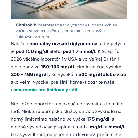
Obrázok 1:
Interpretácia triglyceridov u dospelých sa
začína stavom nalačno, jednotkami a celkovým
lipidovým vzorom.
Nalačno
normálny rozsah triglyceridov
u dospelých
je
pod 150 mg/dl
alebo
pod 1,7 mmol/l
. K 9. aprílu
2026 väčšina laboratórií v USA a vo Veľkej Británii
stále používa
150-199 mg/dL
ako hranične vysoké,
200 – 499 mg/dl
ako vysoké a
500 mg/dl alebo viac
ako veľmi vysoké; pre širší kontext pozrite naše
usmernenie pre lipidový profil
.
Nie každé laboratórium označuje rovnako a to mätie
ľudí. Niektoré európske služby sú viac zvyknuté na
horný limit mimo nalačno vo výške
175 mg/dl
, a
mnohé výsledky sa prepínajú medzi
mg/dl
a
mmol/l
bez vysvetlenia, čo je jeden z dôvodov, prečo naše