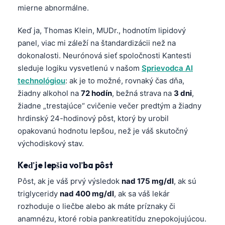
mierne abnormálne.
Keď ja, Thomas Klein, MUDr., hodnotím lipidový
panel, viac mi záleží na štandardizácii než na
dokonalosti. Neurónová sieť spoločnosti Kantesti
sleduje logiku vysvetlenú v našom
Sprievodca AI
technológiou
: ak je to možné, rovnaký čas dňa,
žiadny alkohol na
72 hodín
, bežná strava na
3 dni
,
žiadne „trestajúce“ cvičenie večer predtým a žiadny
hrdinský 24-hodinový pôst, ktorý by urobil
opakovanú hodnotu lepšou, než je váš skutočný
východiskový stav.
Keď je lepšia voľba pôst
Pôst, ak je váš prvý výsledok
nad 175 mg/dl
, ak sú
triglyceridy
nad 400 mg/dl
, ak sa váš lekár
rozhoduje o liečbe alebo ak máte príznaky či
anamnézu, ktoré robia pankreatitídu znepokojujúcou.