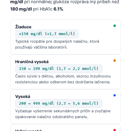
mg/dl
pri normálnej glukóze rozpráva iný príbeh než
180 mg/dl
pri HbA1c
6.1%
.
Žiaduce
<150 mg/dl (<1,7 mmol/l)
Typické rozpätie pre dospelých nalačno, ktoré
používajú väčšina laboratórií.
Hraničná vysoká
150 – 199 mg/dl (1,7 – 2,2 mmol/l)
Často súvisí s diétou, alkoholom, skorou inzulínovou
rezistenciou alebo odberom bez dodržania lačnenia.
Vysoká
200 – 499 mg/dl (2,3 – 5,6 mmol/l)
Vyžaduje vyšetrenie sekundárnych príčin a zvyčajne
opakovanie nalačno odobratého panelu.