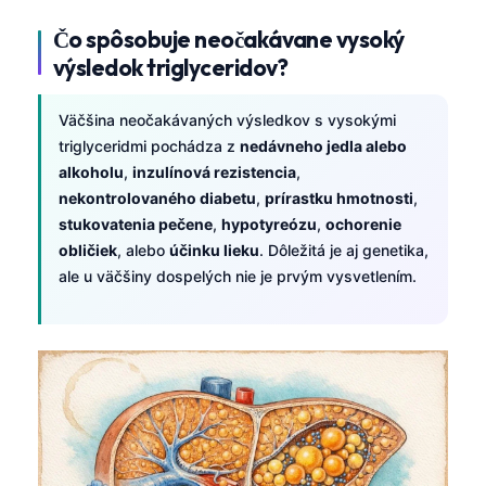
Čo spôsobuje neočakávane vysoký
výsledok triglyceridov?
Väčšina neočakávaných výsledkov s vysokými
triglyceridmi pochádza z
nedávneho jedla alebo
alkoholu
,
inzulínová rezistencia
,
nekontrolovaného diabetu
,
prírastku hmotnosti
,
stukovatenia pečene
,
hypotyreózu
,
ochorenie
obličiek
, alebo
účinku lieku
. Dôležitá je aj genetika,
ale u väčšiny dospelých nie je prvým vysvetlením.
Norsk bokmål
Ślōnskŏ gŏdka