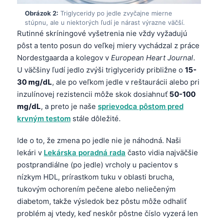
Obrázok 2:
Triglyceridy po jedle zvyčajne mierne
stúpnu, ale u niektorých ľudí je nárast výrazne väčší.
Rutinné skríningové vyšetrenia nie vždy vyžadujú
pôst a tento posun do veľkej miery vychádzal z práce
Nordestgaarda a kolegov v
European Heart Journal
.
U väčšiny ľudí jedlo zvýši triglyceridy približne o
15-
30 mg/dL
, ale po veľkom jedle v reštaurácii alebo pri
inzulínovej rezistencii môže skok dosiahnuť
50-100
mg/dL
, a preto je naše
sprievodca pôstom pred
krvným testom
stále dôležité.
Ide o to, že zmena po jedle nie je náhodná. Naši
lekári v
Lekárska poradná rada
často vidia najväčšie
postprandiálne (po jedle) vrcholy u pacientov s
nízkym HDL, prírastkom tuku v oblasti brucha,
tukovým ochorením pečene alebo neliečeným
diabetom, takže výsledok bez pôstu môže odhaliť
problém aj vtedy, keď neskôr pôstne číslo vyzerá len