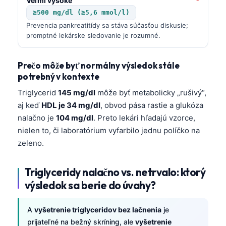
Veľmi vysoké
≥500 mg/dl (≥5,6 mmol/l)
Prevencia pankreatitídy sa stáva súčasťou diskusie;
promptné lekárske sledovanie je rozumné.
Prečo môže byť normálny výsledok stále
potrebný v kontexte
Triglycerid
145 mg/dl
môže byť metabolicky „rušivý“,
aj keď
HDL je 34 mg/dl
, obvod pása rastie a glukóza
nalačno je
104 mg/dl
. Preto lekári hľadajú vzorce,
nielen to, či laboratórium vyfarbilo jednu políčko na
zeleno.
Triglyceridy nalačno vs. netrvalo: ktorý
výsledok sa berie do úvahy?
A
vyšetrenie triglyceridov bez lačnenia
je
prijateľné na bežný skríning, ale
vyšetrenie