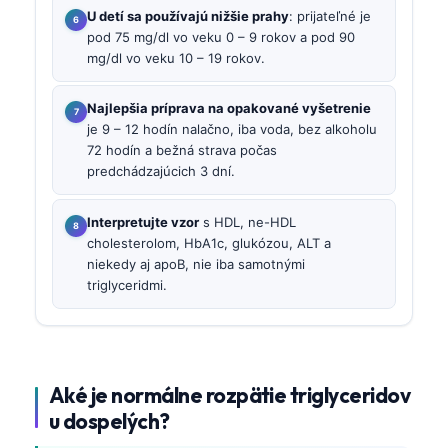
U detí sa používajú nižšie prahy
: prijateľné je
pod 75 mg/dl vo veku 0 – 9 rokov a pod 90
mg/dl vo veku 10 – 19 rokov.
Najlepšia príprava na opakované vyšetrenie
je 9 – 12 hodín nalačno, iba voda, bez alkoholu
72 hodín a bežná strava počas
predchádzajúcich 3 dní.
Interpretujte vzor
s HDL, ne-HDL
cholesterolom, HbA1c, glukózou, ALT a
niekedy aj apoB, nie iba samotnými
triglyceridmi.
Aké je normálne rozpätie triglyceridov
u dospelých?