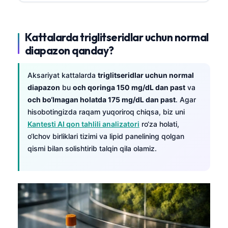
Kattalarda triglitseridlar uchun normal
diapazon qanday?
Aksariyat kattalarda
triglitseridlar uchun normal
diapazon
bu
och qoringa 150 mg/dL dan past
va
och bo‘lmagan holatda 175 mg/dL dan past
. Agar
hisobotingizda raqam yuqoriroq chiqsa, biz uni
Kantesti AI qon tahlili analizatori
ro‘za holati,
o‘lchov birliklari tizimi va lipid panelining qolgan
qismi bilan solishtirib talqin qila olamiz.