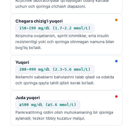
Ko‘pchilik laboratoriyalar qo‘llaydigan odatiy kattalar
uchun och qoringa o‘lchash diapazoni.
Chegara chizig'i yuqori
150-199 mg/dL (1.7-2.2 mmol/L)
Ko‘pincha ovqatlanish, spirtli ichimliklar, erta insulin
rezistentligi yoki och qoringa olinmagan namuna bilan
bog‘liq bo‘ladi.
Yuqori
200-499 mg/dL (2.3-5.6 mmol/L)
Ikkilamchi sabablarni baholashni talab qiladi va odatda
och qoringa qayta tahlil qilish kerak bo‘ladi.
Juda yuqori
≥500 mg/dL (≥5.6 mmol/L)
Pankreatitning oldini olish muhokamaning bir qismiga
aylanadi; tezkor tibbiy kuzatuv ma’qul.