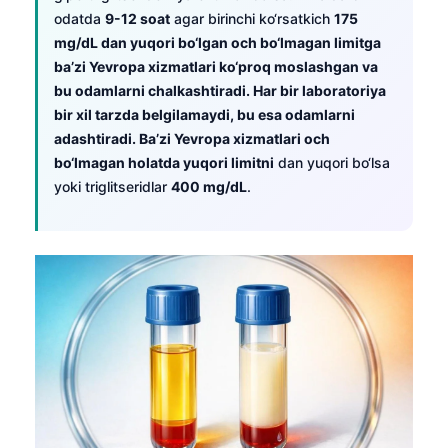
odatda
9-12 soat
agar birinchi ko‘rsatkich
175
mg/dL dan yuqori bo‘lgan och bo‘lmagan limitga
ba’zi Yevropa xizmatlari ko‘proq moslashgan va
bu odamlarni chalkashtiradi. Har bir laboratoriya
bir xil tarzda belgilamaydi, bu esa odamlarni
adashtiradi. Ba’zi Yevropa xizmatlari och
bo‘lmagan holatda yuqori limitni
dan yuqori bo‘lsa
yoki triglitseridlar
400 mg/dL
.