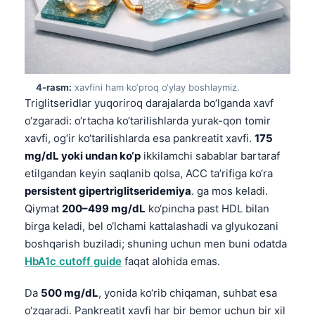
4-rasm:
xavfini ham ko‘proq o‘ylay boshlaymiz.
Triglitseridlar yuqoriroq darajalarda bo‘lganda xavf
o‘zgaradi: o‘rtacha ko‘tarilishlarda yurak-qon tomir
xavfi, og‘ir ko‘tarilishlarda esa pankreatit xavfi.
175
mg/dL yoki undan ko‘p
ikkilamchi sabablar bartaraf
etilgandan keyin saqlanib qolsa, ACC ta’rifiga ko‘ra
persistent gipertriglitseridemiya
. ga mos keladi.
Qiymat
200–499 mg/dL
ko‘pincha past HDL bilan
birga keladi, bel o‘lchami kattalashadi va glyukozani
boshqarish buziladi; shuning uchun men buni odatda
HbA1c cutoff guide
faqat alohida emas.
Da
500 mg/dL
, yonida ko‘rib chiqaman, suhbat esa
o‘zgaradi. Pankreatit xavfi har bir bemor uchun bir xil