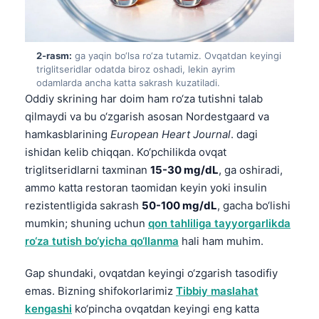
2-rasm:
ga yaqin bo‘lsa ro‘za tutamiz. Ovqatdan keyingi
triglitseridlar odatda biroz oshadi, lekin ayrim
odamlarda ancha katta sakrash kuzatiladi.
Oddiy skrining har doim ham ro‘za tutishni talab
qilmaydi va bu o‘zgarish asosan Nordestgaard va
hamkasblarining
European Heart Journal
. dagi
ishidan kelib chiqqan. Ko‘pchilikda ovqat
triglitseridlarni taxminan
15-30 mg/dL
, ga oshiradi,
ammo katta restoran taomidan keyin yoki insulin
rezistentligida sakrash
50-100 mg/dL
, gacha bo‘lishi
mumkin; shuning uchun
qon tahliliga tayyorgarlikda
ro‘za tutish bo‘yicha qo‘llanma
hali ham muhim.
Gap shundaki, ovqatdan keyingi o‘zgarish tasodifiy
emas. Bizning shifokorlarimiz
Tibbiy maslahat
kengashi
ko‘pincha ovqatdan keyingi eng katta