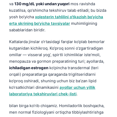
va
130 mg/dL yoki undan yuqori
mos ravishda
kuzatilsa, qo‘shimcha tekshiruv talab etiladi; bu bizda
yosh bo‘yicha
xolesterin tahlilini o‘tkazish bo‘yicha
erta skrining bo‘yicha tavsiyalar
muhimligining
sabablaridan biridir.
Kattalarda jinslar o‘rtasidagi farqlar ko‘plab bemorlar
kutganidan kichikroq. Ko‘proq sonni o‘zgartiradigan
omillar — visseral yog‘, spirtli ichimliklar iste’moli,
menopauza va gormon preparatining turi; ayollarda,
ichiladigan estrogen
ko‘pincha transdermal (teri
orqali) preparatlarga qaraganda triglitseridlarni
ko‘proq oshiradi, shuning uchun biz ba’zan lipid
ko‘rsatkichlari dinamikasini
ayollar uchun yillik
laboratoriya tekshiruvlari chek-listi
.
bilan birga ko‘rib chiqamiz. Homiladorlik boshqacha,
men normal fiziologiyani ortiqcha tibbiylashtirishga