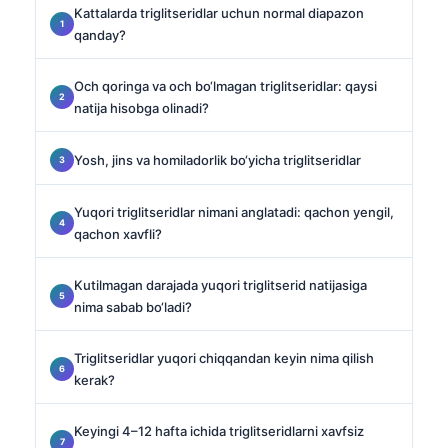
Kattalarda triglitseridlar uchun normal diapazon
qanday?
Och qoringa va och bo‘lmagan triglitseridlar: qaysi
natija hisobga olinadi?
Yosh, jins va homiladorlik bo‘yicha triglitseridlar
Yuqori triglitseridlar nimani anglatadi: qachon yengil,
qachon xavfli?
Kutilmagan darajada yuqori triglitserid natijasiga
nima sabab bo‘ladi?
Triglitseridlar yuqori chiqqandan keyin nima qilish
kerak?
Keyingi 4–12 hafta ichida triglitseridlarni xavfsiz