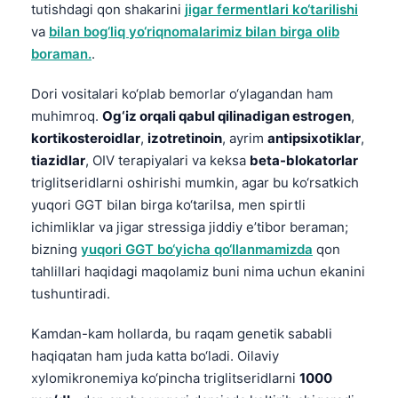
tutishdagi qon shakarini
jigar fermentlari ko‘tarilishi
తెలుగు
va
bilan bog‘liq yo‘riqnomalarimiz bilan birga olib
boraman.
.
मराठी
اردو
Dori vositalari ko‘plab bemorlar o‘ylagandan ham
বাংলা
muhimroq.
Og‘iz orqali qabul qilinadigan estrogen
,
kortikosteroidlar
,
izotretinoin
, ayrim
antipsixotiklar
,
Shqip
tiazidlar
, OIV terapiyalari va keksa
beta-blokatorlar
Magyar
triglitseridlarni oshirishi mumkin, agar bu ko‘rsatkich
Slovenščina
yuqori GGT bilan birga ko‘tarilsa, men spirtli
ichimliklar va jigar stressiga jiddiy e’tibor beraman;
한국어
bizning
yuqori GGT bo‘yicha qo‘llanmamizda
qon
Polski
tahlillari haqidagi maqolamiz buni nima uchun ekanini
Lietuvių kalba
tushuntiradi.
Русский
Kamdan-kam hollarda, bu raqam genetik sababli
ქართული
haqiqatan ham juda katta bo‘ladi. Oilaviy
xylomikronemiya ko‘pincha triglitseridlarni
1000
Čeština