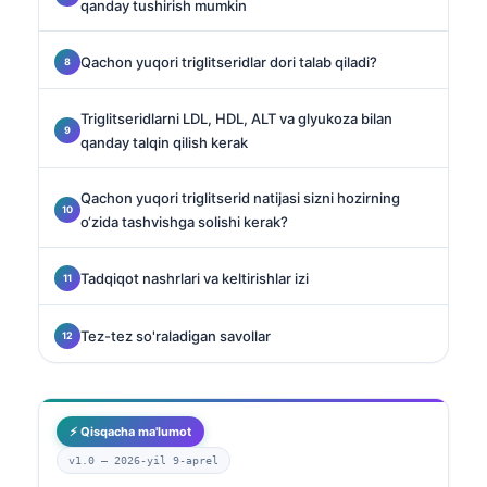
qanday tushirish mumkin
Qachon yuqori triglitseridlar dori talab qiladi?
Triglitseridlarni LDL, HDL, ALT va glyukoza bilan
qanday talqin qilish kerak
Qachon yuqori triglitserid natijasi sizni hozirning
o‘zida tashvishga solishi kerak?
Tadqiqot nashrlari va keltirishlar izi
Tez-tez so'raladigan savollar
⚡ Qisqacha ma'lumot
v1.0 —
2026-yil 9-aprel