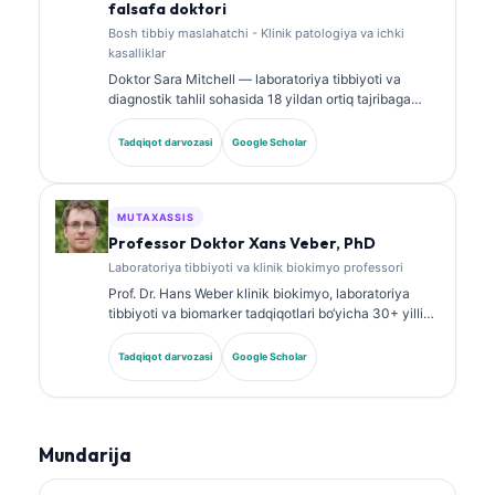
falsafa doktori
Bosh tibbiy maslahatchi - Klinik patologiya va ichki
kasalliklar
Doktor Sara Mitchell — laboratoriya tibbiyoti va
diagnostik tahlil sohasida 18 yildan ortiq tajribaga
ega, kengash tomonidan tasdiqlangan klinik patolog.
U klinik biokimyo bo‘yicha ixtisoslashtirilgan
Tadqiqot darvozasi
Google Scholar
sertifikatlarga ega va klinik amaliyotda biomarker
panellari hamda laboratoriya tahlili bo‘yicha keng
ko‘lamli ishlar e’lon qilgan.
MUTAXASSIS
Professor Doktor Xans Veber, PhD
Laboratoriya tibbiyoti va klinik biokimyo professori
Prof. Dr. Hans Weber klinik biokimyo, laboratoriya
tibbiyoti va biomarker tadqiqotlari bo‘yicha 30+ yillik
tajribaga ega. Germaniya Klinik biokimyo jamiyatining
sobiq prezidenti bo‘lib, u diagnostik panellar tahlili,
Tadqiqot darvozasi
Google Scholar
biomarkerlarni standartlashtirish va AI yordamidagi
laboratoriya tibbiyoti yo‘nalishlariga ixtisoslashgan.
Mundarija