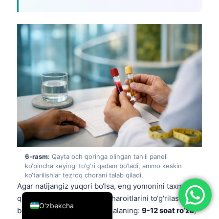
简体中文
Română
Türkçe
Ελληνικά
Português
Español
Italiano
עִבְרִית
Français
6-rasm:
Qayta och qoringa olingan tahlil paneli
العربية
ko‘pincha keyingi to‘g‘ri qadam bo‘ladi, ammo keskin
Deutsch
ko‘tarilishlar tezroq chorani talab qiladi.
Agar natijangiz yuqori bo‘lsa, eng yomonini taxmin
English
qilishdan oldin avval tahlil sharoitlarini to‘g‘rilashdan
O‘zbekcha
boshlang. Quyidagidan foydalaning:
9-12 soat ro‘za
,