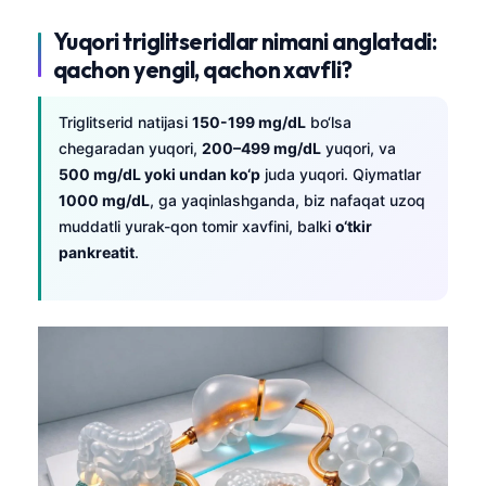
Yuqori triglitseridlar nimani anglatadi:
qachon yengil, qachon xavfli?
Triglitserid natijasi
150-199 mg/dL
bo‘lsa
chegaradan yuqori,
200–499 mg/dL
yuqori, va
500 mg/dL yoki undan ko‘p
juda yuqori. Qiymatlar
1000 mg/dL
, ga yaqinlashganda, biz nafaqat uzoq
muddatli yurak-qon tomir xavfini, balki
o‘tkir
pankreatit
.