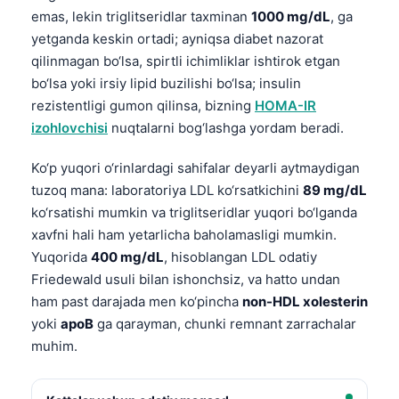
emas, lekin triglitseridlar taxminan
1000 mg/dL
, ga
yetganda keskin ortadi; ayniqsa diabet nazorat
qilinmagan bo‘lsa, spirtli ichimliklar ishtirok etgan
bo‘lsa yoki irsiy lipid buzilishi bo‘lsa; insulin
rezistentligi gumon qilinsa, bizning
HOMA-IR
izohlovchisi
nuqtalarni bog‘lashga yordam beradi.
Ko‘p yuqori o‘rinlardagi sahifalar deyarli aytmaydigan
tuzoq mana: laboratoriya LDL ko‘rsatkichini
89 mg/dL
ko‘rsatishi mumkin va triglitseridlar yuqori bo‘lganda
xavfni hali ham yetarlicha baholamasligi mumkin.
Yuqorida
400 mg/dL
, hisoblangan LDL odatiy
Friedewald usuli bilan ishonchsiz, va hatto undan
ham past darajada men ko‘pincha
non-HDL xolesterin
yoki
apoB
ga qarayman, chunki remnant zarrachalar
muhim.