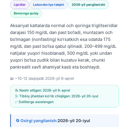
Lipidlar
Laboratoriya talqini
2026-yil yangilanishi
Bemonga qulay
Aksariyat kattalarda normal och qoringa triglitseridlar
darajasi 150 mg/dL dan past bo‘ladi, muntazam och
bo‘lmagan (nonfasting) ko‘rsatkich esa odatda 175
mg/dL dan past bo‘lsa qabul qilinadi. 200–499 mg/dL
natijalar yuqori hisoblanadi, 500 mg/dL yoki undan
yuqori bo‘lsa zudlik bilan kuzatuv kerak, chunki
pankreatit xavfi ahamiyat kasb eta boshlaydi.
📖 ~10-12 daqiqa
📅
2026-yil 9-aprel
📝 Nashr etilgan:
2026-yil 9-aprel
🩺 Tibbiy jihatdan ko‘rib chiqilgan:
2026-yil 20-iyul
✅ Dalillarga asoslangan
🔄 Oxirgi yangilanish:
2026-yil 20-iyul