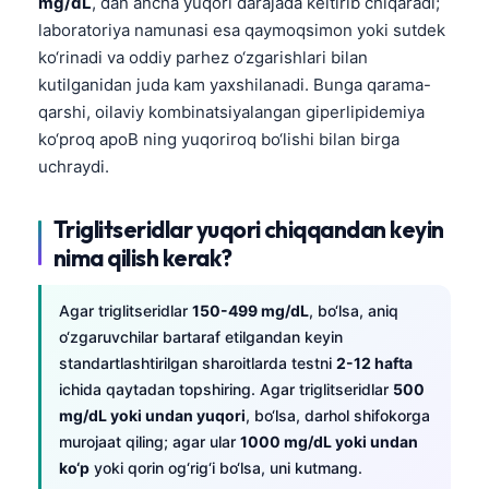
mg/dL
, dan ancha yuqori darajada keltirib chiqaradi;
日本語
laboratoriya namunasi esa qaymoqsimon yoki sutdek
Eesti
ko‘rinadi va oddiy parhez o‘zgarishlari bilan
Azərbaycan dili
kutilganidan juda kam yaxshilanadi. Bunga qarama-
qarshi, oilaviy kombinatsiyalangan giperlipidemiya
Bosanski
ko‘proq apoB ning yuqoriroq bo‘lishi bilan birga
Svenska
uchraydi.
Српски језик
Triglitseridlar yuqori chiqqandan keyin
Íslenska
nima qilish kerak?
Հայերեն
Bahasa Indonesia
Agar triglitseridlar
150-499 mg/dL
, bo‘lsa, aniq
हिन्दी
o‘zgaruvchilar bartaraf etilgandan keyin
standartlashtirilgan sharoitlarda testni
2-12 hafta
Nederlands
ichida qaytadan topshiring. Agar triglitseridlar
500
Dansk
mg/dL yoki undan yuqori
, bo‘lsa, darhol shifokorga
murojaat qiling; agar ular
1000 mg/dL yoki undan
Български
ko‘p
yoki qorin og‘rig‘i bo‘lsa, uni kutmang.
فارسی