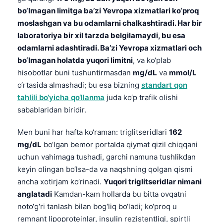
bo‘lmagan limitga ba’zi Yevropa xizmatlari ko‘proq
moslashgan va bu odamlarni chalkashtiradi. Har bir
laboratoriya bir xil tarzda belgilamaydi, bu esa
odamlarni adashtiradi. Ba’zi Yevropa xizmatlari och
bo‘lmagan holatda yuqori limitni
, va ko‘plab
hisobotlar buni tushuntirmasdan
mg/dL
va
mmol/L
o‘rtasida almashadi; bu esa bizning
standart qon
tahlili bo‘yicha qo‘llanma
juda ko‘p trafik olishi
sabablaridan biridir.
Men buni har hafta ko‘raman: triglitseridlari
162
mg/dL
bo‘lgan bemor portalda qiymat qizil chiqqani
uchun vahimaga tushadi, garchi namuna tushlikdan
keyin olingan bo‘lsa-da va naqshning qolgan qismi
ancha xotirjam ko‘rinadi.
Yuqori triglitseridlar nimani
anglatadi
Kamdan-kam hollarda bu bitta ovqatni
noto‘g‘ri tanlash bilan bog‘liq bo‘ladi; ko‘proq u
remnant lipoproteinlar, insulin rezistentligi, spirtli