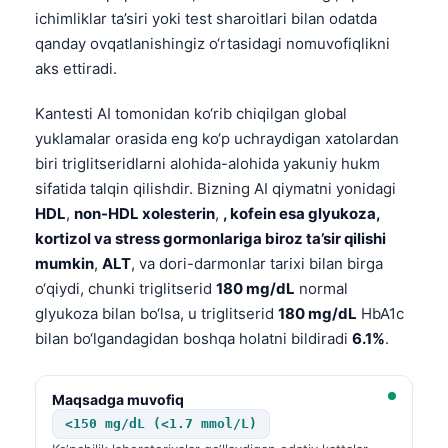
ichimliklar ta’siri yoki test sharoitlari bilan odatda
qanday ovqatlanishingiz o‘rtasidagi nomuvofiqlikni
aks ettiradi.
Kantesti AI tomonidan ko‘rib chiqilgan global
yuklamalar orasida eng ko‘p uchraydigan xatolardan
biri triglitseridlarni alohida-alohida yakuniy hukm
sifatida talqin qilishdir. Bizning AI qiymatni yonidagi
HDL
,
non-HDL xolesterin
,
, kofein esa glyukoza,
kortizol va stress gormonlariga biroz ta’sir qilishi
mumkin
,
ALT
, va dori-darmonlar tarixi bilan birga
o‘qiydi, chunki triglitserid
180 mg/dL
normal
glyukoza bilan bo‘lsa, u triglitserid
180 mg/dL
HbA1c
bilan bo‘lgandagidan boshqa holatni bildiradi
6.1%
.
Maqsadga muvofiq
<150 mg/dL (<1.7 mmol/L)