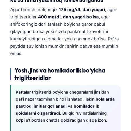
Ro‘za tutish yaxshiroq tanlov bo‘lganda
Agar birinchi natijangiz
175 mg/dL dan yuqori
, agar
triglitseridlar
400 mg/dL dan yuqori bo‘lsa
, agar
shifokoringiz dori tanlash bo‘yicha qaror qabul
qilayotgan bo‘lsa yoki sizda pankreatit xavotirini
kuchaytiradigan alomatlar yoki anamnez bo‘lsa. Ro‘za
paytida suv ichish mumkin; shirin qahva esa mumkin
emas.
Yosh, jins va homiladorlik bo‘yicha
triglitseridlar
Kattalar triglitserid bo‘yicha chegaralarni jinsidan
qat’i nazar taxminan bir xil ishlatadi, lekin
bolalarda
pastroq limitlar qo‘llanadi
va
homiladorlik
qoidalarni o‘zgartiradi
. Bu qidiruv natijalarining
ko‘pi e’tibordan chetda qoldiradigan qisqa izoh.