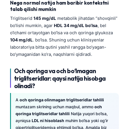
Nega normal natija ham baribir kontekstni
talab qilishi mumkin
Triglitserid
145 mg/dL
metabolik jihatdan “shovqinli”
bo‘lishi mumkin, agar
HDL 34 mg/dL bo‘lsa
, bel
o‘lchami ortayotgan bo‘lsa va och qoringa glyukoza
104 mg/dL
. bo‘lsa. Shuning uchun klinisyenlar
laboratoriya bitta qutini yashil rangga bo‘yagan-
bo‘ymaganidan ko‘ra, naqshlarni qidiradi.
Och qoringa va och bo‘lmagan
triglitseridlar: qaysi natija hisobga
olinadi?
A
och qoringa olinmagan triglitseridlar tahlili
muntazam skrining uchun maqbul, ammo
och
qoringa triglitseridlar tahlili
Natija yuqori bo‘lsa,
ayniqsa
LDL ni hisoblash
muhim bo‘lsa yoki og‘ir
gipertriglitseridemiya ehtimoli bo‘lsa. Amalda biz