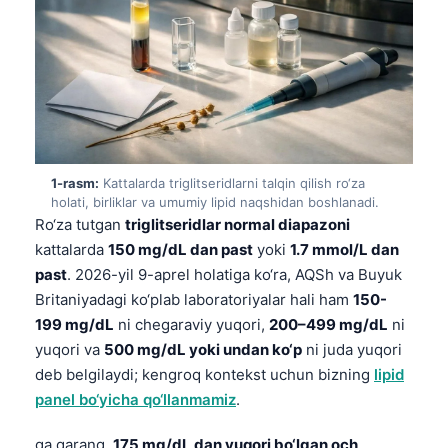
1-rasm:
Kattalarda triglitseridlarni talqin qilish ro‘za
holati, birliklar va umumiy lipid naqshidan boshlanadi.
Ro‘za tutgan
triglitseridlar normal diapazoni
kattalarda
150 mg/dL dan past
yoki
1.7 mmol/L dan
past
. 2026-yil 9-aprel holatiga ko‘ra, AQSh va Buyuk
Britaniyadagi ko‘plab laboratoriyalar hali ham
150-
199 mg/dL
ni chegaraviy yuqori,
200–499 mg/dL
ni
yuqori va
500 mg/dL yoki undan ko‘p
ni juda yuqori
deb belgilaydi; kengroq kontekst uchun bizning
lipid
panel bo‘yicha qo‘llanmamiz
.
ga qarang.
175 mg/dL dan yuqori bo‘lgan och