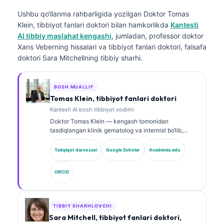
Ushbu qo‘llanma rahbarligida yozilgan
Doktor Tomas
Klein, tibbiyot fanlari doktori
bilan hamkorlikda
Kantesti
AI tibbiy maslahat kengashi
, jumladan, professor doktor
Xans Veberning hissalari va tibbiyot fanlari doktori, falsafa
doktori Sara Mitchellning tibbiy sharhi.
BOSH MUALLIF
Tomas Klein, tibbiyot fanlari doktori
Kantesti AI bosh tibbiyot xodimi
Doktor Tomas Klein — kengash tomonidan
tasdiqlangan klinik gematolog va internist bo‘lib,
laboratoriya tibbiyoti va AI yordamida klinik tahlil
sohasida 15 yildan ortiq tajribaga ega. Kantesti AI
Tadqiqot darvozasi
Google Scholar
Academia.edu
kompaniyasida Bosh tibbiy xodim sifatida u xususiy
neyron tarmoqning tibbiy aniqligi bo‘yicha klinik
ORCID
nazoratni ta’minlaydi. Doktor Klein biomarkerlar
talqini va laboratoriya diagnostikasi bo‘yicha
laboratoriya tibbiyoti mavzularida keng ko‘lamli ilmiy
ishlar e’lon qilgan.
TIBBIY SHARHLOVCHI
Sara Mitchell, tibbiyot fanlari doktori,