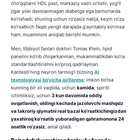
cho‘qqilarni HDL past, markaziy vazn ortishi, yog‘li
jigar yoki davolanmagan diabetga ega bemorlarda
ko‘rishadi; shuning uchun ro‘zasiz natija, keyin ro‘za
ko‘rsatkich faqat yengil darajada g‘ayritabiiy ko‘rinsa
ham, muammoni aniqlab berishi mumkin.
Men, tibbiyot fanlari doktori Tomas Klein, lipid
panelini ko‘rib chiqarkanman, mukammallikdan ko‘ra
standartlashtirishni ko‘proq qadrlayman.
Kantesti’ning neyron tarmog‘i bizning
AI
texnologiyasi bo‘yicha qo‘llanma
: imkon bo‘lsa
kunning bir xil vaqtida, uchun
kamida
, spirtli
ichimliksiz, uchun
3 kun davomida oddiy
ovqatlanish, oldingi kechada jazolovchi mashqsiz
va takroriy qiymatni real bazal ko‘rsatkichingizdan
yaxshiroq ko‘rsatib yuboradigan qahramonona 24
soatlik ro‘zasiz
, amal qiladi.