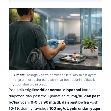
3-rasm:
Yoshga xos va homiladorlikka xos talqin ayrim
natijalarni ortiqcha baholashni va boshqalarini o‘tkazib
yuborishni oldini oladi.
Pediatrik
triglitseridlar normal diapazoni
kattalar
diapazonidan pastroq. Qiymatlar
75 mg/dL dan past
bo‘lsa
yoshi
0-9
va
90 mg/dL dan past bo‘lsa
yoshi
10-19
, doimiy ravishda
100 mg/dL yoki undan yuqori