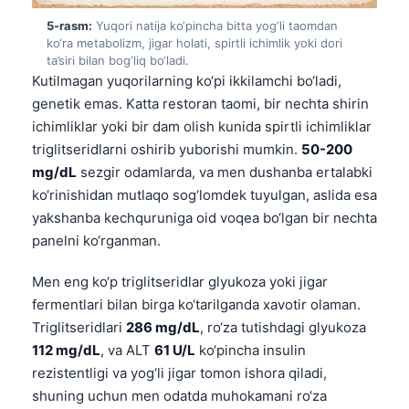
Català
5-rasm:
Yuqori natija ko‘pincha bitta yog‘li taomdan
ko‘ra metabolizm, jigar holati, spirtli ichimlik yoki dori
Українська
ta’siri bilan bog‘liq bo‘ladi.
አማርኛ
Kutilmagan yuqorilarning ko‘pi ikkilamchi bo‘ladi,
genetik emas. Katta restoran taomi, bir nechta shirin
Kiswahili
ichimliklar yoki bir dam olish kunida spirtli ichimliklar
ភាសាខ្មែរ
triglitseridlarni oshirib yuborishi mumkin.
50-200
ဗမာစာ
mg/dL
sezgir odamlarda, va men dushanba ertalabki
ko‘rinishidan mutlaqo sog‘lomdek tuyulgan, aslida esa
ไทย
yakshanba kechquruniga oid voqea bo‘lgan bir nechta
Tagalog
panelni ko‘rganman.
Tiếng Việt
Men eng ko‘p triglitseridlar glyukoza yoki jigar
Bahasa Melayu
fermentlari bilan birga ko‘tarilganda xavotir olaman.
മലയാളം
Triglitseridlari
286 mg/dL
, ro‘za tutishdagi glyukoza
ಕನ್ನಡ
112 mg/dL
, va ALT
61 U/L
ko‘pincha insulin
rezistentligi va yog‘li jigar tomon ishora qiladi,
ગુજરાતી
shuning uchun men odatda muhokamani ro‘za
தமிழ்