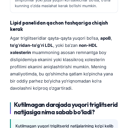
Frysk
kunning o‘zida maslahat kerak bo‘lishi mumkin.
Esperanto
Lipid panelidan qachon tashqariga chiqish
Беларуская мова
kerak
Татар теле
Agar triglitseridlar qayta-qayta yuqori bo‘lsa,
apoB
,
Кыргызча
to‘g‘ridan-to‘g‘ri LDL
, yoki ba’zan
non-HDL
xolesterin
muammoning asosan remnantga boy
ئۇيغۇرچە
dislipidemiya ekanini yoki klassikroq xolesterin
Cebuano
profilimi ekanini aniqlashtirishi mumkin. Mening
Basa Jawa
amaliyotimda, bu qo‘shimcha qatlam ko‘pincha yana
bir oddiy parhez bo‘yicha yo‘riqnomadan ko‘ra
ພາສາລາວ
davolashni ko‘proq o‘zgartiradi.
Монгол
Afrikaans
Kutilmagan darajada yuqori triglitserid
العربية المغربية
natijasiga nima sabab bo‘ladi?
Occitan
Kutilmagan yuqori triglitserid natijalarining ko‘pi kelib