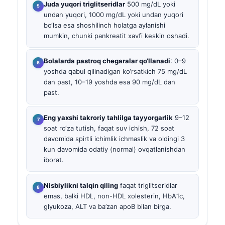
Juda yuqori triglitseridlar
500 mg/dL yoki
undan yuqori, 1000 mg/dL yoki undan yuqori
bo‘lsa esa shoshilinch holatga aylanishi
mumkin, chunki pankreatit xavfi keskin oshadi.
Bolalarda pastroq chegaralar qo‘llanadi
: 0–9
yoshda qabul qilinadigan ko‘rsatkich 75 mg/dL
dan past, 10–19 yoshda esa 90 mg/dL dan
past.
Eng yaxshi takroriy tahlilga tayyorgarlik
9–12
soat ro‘za tutish, faqat suv ichish, 72 soat
davomida spirtli ichimlik ichmaslik va oldingi 3
kun davomida odatiy (normal) ovqatlanishdan
iborat.
Nisbiylikni talqin qiling
faqat triglitseridlar
emas, balki HDL, non-HDL xolesterin, HbA1c,
glyukoza, ALT va ba’zan apoB bilan birga.