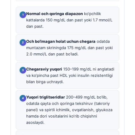
Normal och qoringa diapazon
ko‘pchilik
kattalarda 150 mg/dL dan past yoki 1.7 mmol/L
dan past.
Och bo‘lmagan holat uchun chegara
odatda
muntazam skriningda 175 mg/dL dan past yoki
2.0 mmol/L dan past bo‘ladi.
Chegaraviy yuqori
150–199 mg/dL ni anglatadi
va ko‘pincha past HDL yoki insulin rezistentligi
bilan birga uchraydi.
Yuqori triglitseridlar
200–499 mg/dL bo‘lib,
odatda qayta och qoringa tekshiruv (takroriy
panel) va spirtli ichimlik, ovqatlanish, glyukoza
hamda dori vositalarini ko‘rib chiqishni
asoslaydi.