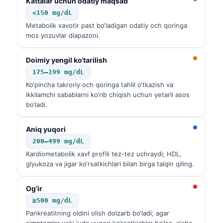
Kattalar uchun odatiy maqsad
<150 mg/dL
Metabolik xavotir past bo‘ladigan odatiy och qoringa
mos yozuvlar diapazoni.
Doimiy yengil ko‘tarilish
175–199 mg/dL
Ko‘pincha takroriy och qoringa tahlil o‘tkazish va
ikkilamchi sabablarni ko‘rib chiqish uchun yetarli asos
bo‘ladi.
Aniq yuqori
200–499 mg/dL
Kardiometabolik xavf profili tez-tez uchraydi; HDL,
glyukoza va jigar ko‘rsatkichlari bilan birga talqin qiling.
Og‘ir
Norsk bokmål
≥500 mg/dL
Pankreatitning oldini olish dolzarb bo‘ladi; agar
Ślōnskŏ gŏdka
simptomlar yoki juda yuqori ko‘rsatkichlar bo‘lsa, o‘sha