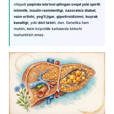
Gàidhlig
chiqadi
yaqinda iste’mol qilingan ovqat yoki spirtli
Euskara
ichimlik
,
insulin rezistentligi
,
nazoratsiz diabet
,
vazn ortishi
,
yog‘li jigar
,
gipotiroidizmni
,
buyrak
Македонски јазик
kasalligi
, yoki
dori ta’siri
. dan. Genetika ham
Latviešu valoda
muhim, lekin ko‘pchilik kattalarda birinchi
Galego
tushuntirish emas.
অসমীয়া
සිංහල
سنڌي
پښتو
Slovenčina
Hrvatski
Suomi
Қазақ тілі