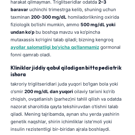
harakat qilmayman. Triglitseridlar odatda
2–3
baravar
uchinchi trimestrga kelib, shuning uchun
taxminan
200-300 mg/dL
homiladorlikning oxirida
fiziologik bo‘lishi mumkin, ammo
500 mg/dL yoki
undan ko‘p
bu boshqa mavzu va ko‘pincha
mutaxassis ko‘rigini talab qiladi; bizning kengroq
ayollar salomatligi bo‘yicha qo‘llanmamiz
gormonal
fonni qamrab oladi.
Kliniklar jiddiy qabul qiladigan bitta pediatrik
ishora
takroriy triglitseridlari juda yuqori bo‘lgan bola yoki
o‘smir
200 mg/dL dan yuqori
oilaviy tarixni ko‘rib
chiqish, ovqatlanish (parhez)ni tahlil qilish va odatda
nazorat sharoitida qayta tekshiruvdan o‘tishni talab
qiladi. Mening tajribamda, aynan shu yerda yashirin
genetik naqshlar, shirin ichimliklar iste’moli yoki
insulin rezistentligi bir-biridan ajrala boshlaydi.