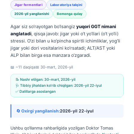
Jigar fermentlari
Laboratoriya talqini
2026-yil yangilanishi
Bemonga qulay
Agar siz so‘rayotgan bo‘lsangiz
yuqori GGT nimani
anglatadi
, qisqa javob: jigar yoki o‘t yo‘llari (o‘t yo‘li)
stressi. O‘zi bilan u ko‘pincha spirtli ichimliklar, yog‘li
jigar yoki dori vositalarini ko‘rsatadi; ALT/AST yoki
ALP bilan birga esa manzara o‘zgaradi.
📖 ~11 daqiqa
📅
30-mart, 2026-yil
📝 Nashr etilgan:
30-mart, 2026-yil
🩺 Tibbiy jihatdan ko‘rib chiqilgan:
2026-yil 22-iyul
✅ Dalillarga asoslangan
🔄 Oxirgi yangilanish:
2026-yil 22-iyul
Ushbu qo‘llanma rahbarligida yozilgan
Doktor Tomas