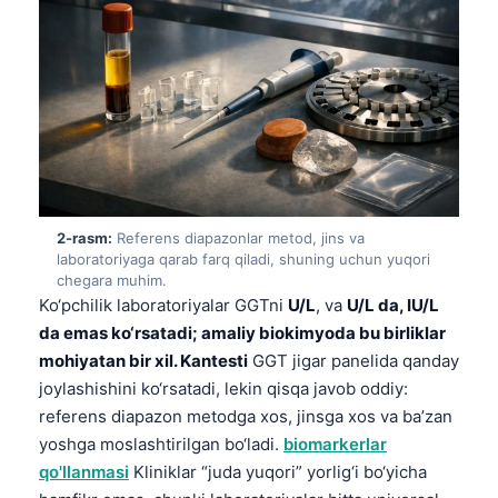
2-rasm:
Referens diapazonlar metod, jins va
laboratoriyaga qarab farq qiladi, shuning uchun yuqori
chegara muhim.
Ko‘pchilik laboratoriyalar GGTni
U/L
, va
U/L da, IU/L
da emas ko‘rsatadi; amaliy biokimyoda bu birliklar
mohiyatan bir xil. Kantesti
GGT jigar panelida qanday
joylashishini ko‘rsatadi, lekin qisqa javob oddiy:
referens diapazon metodga xos, jinsga xos va ba’zan
yoshga moslashtirilgan bo‘ladi.
biomarkerlar
qo'llanmasi
Kliniklar “juda yuqori” yorlig‘i bo‘yicha