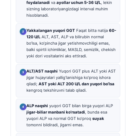
foydalanadi
va
ayollar uchun 5-36 U/L
, lekin
sizning laboratoriyangizdagi interval muhim
hisoblanadi.
Yakkalangan yuqori GGT
Faqat bitta natija
60-
120 U/L
ALT, AST, ALP va bilirubin normal
bo‘lsa, ko‘pincha jigar yetishmovchiligi emas,
balki spirtli ichimliklar, MASLD, semizlik, chekish
yoki dori vositalarini aks ettiradi.
ALT/AST naqshi
Yuqori GGT plus ALT yoki AST
jigar hujayralari yallig‘lanishiga ko‘proq ishora
qiladi;
AST yoki ALT 200 U/L dan yuqori bo‘lsa
kengroq tekshiruvni talab qiladi.
ALP naqshi
yuqori GGT bilan birga yuqori ALP
jigar-biliar manbani ko‘rsatadi
, bunda esa
yuqori ALP va normal GGT ko‘proq
suyak
tomonni bildiradi, jigarni emas.