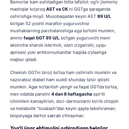
Bemorlar kam eshitadigan bitta tafsilot: og‘ir jismoniy
mashqlar ko‘proq
AST va CK
ni GGTga qaraganda
oshirishga moyil. Musobaqadan keyin AST
89 U/L
bo‘lgan 52 yoshli marafon yuguruvchisi
mushaklarning parchalanishiga ega bo‘lishi mumkin,
ammo
faqat GGT 95 U/L
bo‘lgan yuguruvchi meni
aksincha sharob iste’moli, vazn o‘zgarishi, uyqu
apnoesi yoki antikonvulsantlar haqida o‘ylashga
majbur qiladi.
Chekish GGTni biroz bo‘lsa ham oshirishi mumkin va
nazoratsiz diabet ham xuddi shunday ta’sir qilishi
mumkin. Agar ko‘tarilish yengil va faqat GGTda bo‘lsa,
men odatda panelni
4 dan 8 haftagacha
spirtli
ichimlikni kamaytirish, dori-darmonlarni ko‘rib chiqish
va metabolik “tozalash”dan keyin qayta tekshiraman;
biopsiyaga darhol sakrab o‘tmayman.
Yog‘li jigar ehtimolini oshiradigan belgilar