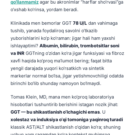
qo‘llanmamiz
agar bu akronimlar “harflar sho‘rvasi”ga
o‘xshab ko‘rinsa, yordam beradi.
Klinikada men bemorlar GGT
78 U/L
dan vahimaga
tushib, yanada foydaliroq savolni o‘tkazib
yuborishlarini ko‘p ko‘raman: jigar hali ham yaxshi
ishlayaptimi?
Albumin, bilirubin, trombotsitlar soni
va INR
GGTning o‘zidan ko‘ra jigar funksiyasi va fibroz
xavfi haqida ko‘proq ma’lumot bering; faqat bitta
yengil darajada yuqori ko‘rsatkich va sintetik
markerlar normal bo‘lsa, jigar yetishmovchiligi odatda
birinchi bo‘lib shunday namoyon bo‘lmaydi.
Tomas Klein, MD, mana men ko‘proq laboratoriya
hisobotlari tushuntirib berishini istagan nozik jihat:
GGT — bu shikastlanish o‘lchagichi emas
. U
xolestaz va induksiya o‘qi tomoniga yaqinroq turadi
klassik AST/ALT shikastlanish o‘qidan ko‘ra; shuning
uchun xom raqamdan ko‘ra kontekst muhimroq.