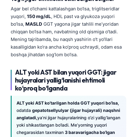
Agar bel o‘lchami kattalashgan bo‘lsa, triglitseridlar
yuqori,
150 mg/dL
, HDL past va glyukoza yuqori
bo‘lsa,
MASLD
GGT yagona jigar tahlili me’yoridan
chiqqan bo‘lsa ham, navbatning old qismiga o‘tadi.
Mening tajribamda, bu naqsh yashirin o‘t yo‘llari
kasalligidan ko‘ra ancha ko‘proq uchraydi, odam esa
boshqa jihatdan sog‘lom bo‘lsa.
ALT yoki AST bilan yuqori GGT: jigar
hujayralari yallig‘lanishi ehtimoli
ko‘proq bo‘lganda
ALT yoki AST ko‘tarilgan holda GGT yuqori bo‘lsa,
odatda
gepatotsellyulyar (jigar hujayrali) naqshni
anglatadi,
ya’ni jigar hujayralarining o‘zi yallig‘langan
yoki shikastlangan bo‘ladi. Me’yorning yuqori
chegarasidan taxminan
3 baravarigacha bo‘lgan