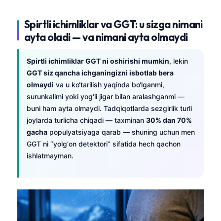
తెలుగు
Spirtli ichimliklar va GGT: u sizga nimani
मराठी
ayta oladi — va nimani ayta olmaydi
اردو
Spirtli ichimliklar GGT ni oshirishi mumkin
, lekin
বাংলা
GGT siz qancha ichganingizni isbotlab bera
Shqip
olmaydi
va u ko‘tarilish yaqinda bo‘lganmi,
Magyar
surunkalimi yoki yog‘li jigar bilan aralashganmi —
buni ham ayta olmaydi. Tadqiqotlarda sezgirlik turli
Slovenščina
joylarda turlicha chiqadi — taxminan
30% dan 70%
한국어
gacha
populyatsiyaga qarab — shuning uchun men
GGT ni “yolg‘on detektori” sifatida hech qachon
Polski
ishlatmayman.
Lietuvių kalba
Русский
ქართული
Čeština