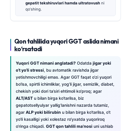
gepatit tekshiruvlari hamda ultratovush
ni
qo‘shing.
Qon tahlilida yuqori GGT aslida nimani
ko‘rsatadi
Yuqori GGT nimani anglatadi?
Odatda
jigar yoki
o‘t yo‘li stressi
, bu avtomatik ravishda jigar
yetishmovchiligi emas. Agar GGT faqat o‘zi yuqori
bo‘lsa, spirtli ichimliklar, yog‘li jigar, semizlik, diabet,
chekish yoki dori ta’siri ehtimoli ko‘proq; agar
ALT/AST
u bilan birga ko‘tarilsa, biz
gepatotsellyulyar yallig‘lanishni nazarda tutamiz,
agar
ALP yoki bilirubin
u bilan birga ko‘tarilsa, o‘t
yo‘li kasalligi yoki xolestaz ro‘yxatda yuqoriroq
o‘ringa chiqadi.
GGT qon tahlili ma’nosi
uni ushlab