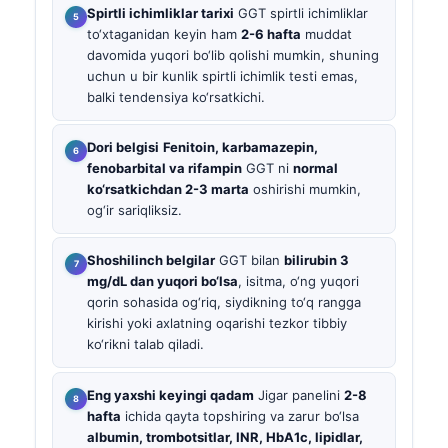
Spirtli ichimliklar tarixi
GGT spirtli ichimliklar
to‘xtaganidan keyin ham
2-6 hafta
muddat
davomida yuqori bo‘lib qolishi mumkin, shuning
uchun u bir kunlik spirtli ichimlik testi emas,
balki tendensiya ko‘rsatkichi.
Dori belgisi
Fenitoin, karbamazepin,
fenobarbital va rifampin
GGT ni
normal
ko‘rsatkichdan 2-3 marta
oshirishi mumkin,
og‘ir sariqliksiz.
Shoshilinch belgilar
GGT bilan
bilirubin 3
mg/dL dan yuqori bo‘lsa
, isitma, o‘ng yuqori
qorin sohasida og‘riq, siydikning to‘q rangga
kirishi yoki axlatning oqarishi tezkor tibbiy
ko‘rikni talab qiladi.
Eng yaxshi keyingi qadam
Jigar panelini
2-8
hafta
ichida qayta topshiring va zarur bo‘lsa
albumin, trombotsitlar, INR, HbA1c, lipidlar,