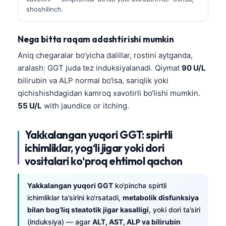
shoshilinch.
Nega bitta raqam adashtirishi mumkin
Aniq chegaralar bo‘yicha dalillar, rostini aytganda,
aralash: GGT juda tez induksiyalanadi. Qiymat
90 U/L
bilirubin va ALP normal bo‘lsa, sariqlik yoki
qichishishdagidan kamroq xavotirli bo‘lishi mumkin.
55 U/L
with jaundice or itching.
Yakkalangan yuqori GGT: spirtli
ichimliklar, yog‘li jigar yoki dori
vositalari ko‘proq ehtimol qachon
Yakkalangan yuqori GGT
ko‘pincha spirtli
ichimliklar ta’sirini ko‘rsatadi,
metabolik disfunksiya
bilan bog‘liq steatotik jigar kasalligi
, yoki dori ta’siri
(induksiya) — agar
ALT, AST, ALP va bilirubin