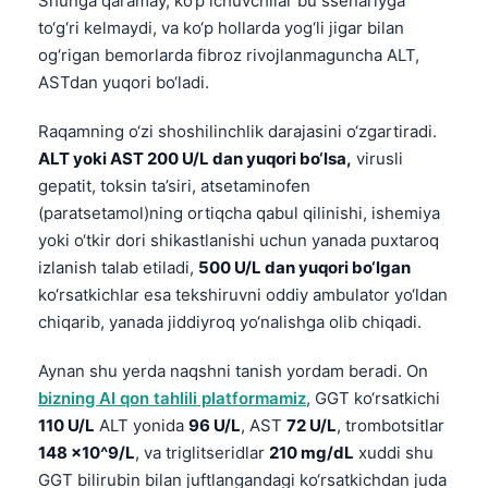
Shunga qaramay, ko‘p ichuvchilar bu ssenariyga
to‘g‘ri kelmaydi, va ko‘p hollarda yog‘li jigar bilan
og‘rigan bemorlarda fibroz rivojlanmaguncha ALT,
ASTdan yuqori bo‘ladi.
Raqamning o‘zi shoshilinchlik darajasini o‘zgartiradi.
ALT yoki AST 200 U/L dan yuqori bo‘lsa,
virusli
gepatit, toksin ta’siri, atsetaminofen
(paratsetamol)ning ortiqcha qabul qilinishi, ishemiya
yoki o‘tkir dori shikastlanishi uchun yanada puxtaroq
izlanish talab etiladi,
500 U/L dan yuqori bo‘lgan
ko‘rsatkichlar esa tekshiruvni oddiy ambulator yo‘ldan
chiqarib, yanada jiddiyroq yo‘nalishga olib chiqadi.
Aynan shu yerda naqshni tanish yordam beradi. On
bizning AI qon tahlili platformamiz
, GGT ko‘rsatkichi
110 U/L
ALT yonida
96 U/L
, AST
72 U/L
, trombotsitlar
148 x10^9/L
, va triglitseridlar
210 mg/dL
xuddi shu
GGT bilirubin bilan juftlangandagi ko‘rsatkichdan juda