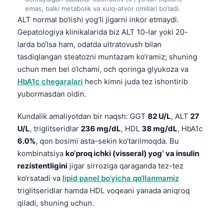
emas, balki metabolik va xulq-atvor omillari bo‘ladi.
ALT normal bo‘lishi yog‘li jigarni inkor etmaydi.
Gepatologiya klinikalarida biz ALT 10-lar yoki 20-
larda bo‘lsa ham, odatda ultratovush bilan
tasdiqlangan steatozni muntazam ko‘ramiz; shuning
uchun men bel o‘lchami, och qoringa glyukoza va
HbA1c chegaralari
hech kimni juda tez ishontirib
yubormasdan oldin.
Kundalik amaliyotdan bir naqsh: GGT
82 U/L
, ALT
27
U/L
, triglitseridlar
236 mg/dL
, HDL
38 mg/dL
, HbA1c
6.0%
, qon bosimi asta-sekin ko‘tarilmoqda. Bu
kombinatsiya
ko‘proq ichki (visseral) yog‘ va insulin
rezistentligini
jigar sirroziga qaraganda tez-tez
ko‘rsatadi va
lipid panel bo‘yicha qo‘llanmamiz
triglitseridlar hamda HDL voqeani yanada aniqroq
qiladi, shuning uchun.