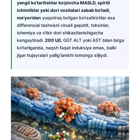
yengil ko‘tarilishlar ko‘pincha MASLD, spirtli
ichimliklar yoki dori vositalari sabab bo‘ladi,
me’yoridan
yuqoriroq bo‘lgan ko‘rsatkichlar esa
differensial tashxisni virusli gepatit, toksinlar,
ishemiya va o‘tkir dori shikastlanishigacha
kengaytiradi.
200 U/L
GGT ALT yoki AST bilan birga
ko‘tarilganda, naqsh faqat induksiya emas, balki
jigar hujayralari yallig‘lanishi tomonga siljiydi.