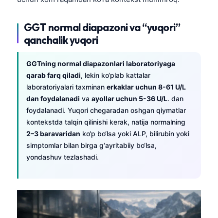
GGT normal diapazoni va “yuqori”
qanchalik yuqori
GGTning normal diapazonlari laboratoriyaga
qarab farq qiladi
, lekin ko‘plab kattalar
laboratoriyalari taxminan
erkaklar uchun 8-61 U/L
dan foydalanadi
va
ayollar uchun 5-36 U/L
. dan
foydalanadi. Yuqori chegaradan oshgan qiymatlar
kontekstda talqin qilinishi kerak, natija normalning
2–3 baravaridan
ko‘p bo‘lsa yoki ALP, bilirubin yoki
simptomlar bilan birga g‘ayritabiiy bo‘lsa,
yondashuv tezlashadi.