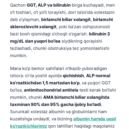
Gàidhlig
Qachon
GGT, ALP va bilirubin
birga kuchayadi, men
Euskara
o‘t toshlari, o‘t yo‘li torayishi, dori ta’sirida xolestazni
deb o‘ylayman,
birlamchi biliar xolangit
,
birlamchi
Македонски јазик
sklerozlovchi xolangit
, yoki ba’zan oshqozonosti
Latviešu valoda
bezi bosh qismidagi o‘choqli o‘zgarish.
bilirubin 3
Galego
mg/dL dan yuqori bo‘lsa
siydikning qorayishi
অসমীয়া
tezlashadi, chunki obstruksiya tez yomonlashishi
mumkin.
සිංහල
سنڌي
Mana ko‘p bemor sahifalari o‘tkazib yuboradigan
ishora: o‘rta yoshli ayolda
qichishish
,
ALP normal
پښتو
ko‘rsatkichdan 1,5 martadan ko‘p
, va yuqori GGT
bo‘lsa,
antimitochondrial antitela
testi kerak bo‘lishi
Slovenčina
mumkin, chunki
AMA birlamchi biliar xolangitda
taxminan 90% dan 95% gacha ijobiy bo‘ladi
.
Hrvatski
Surunkali xolestaz albumin va globulinlarni ham
Suomi
kuzatishga undaydi, va bizning
albumin hamda oqsil
Қазақ тілі
ko‘rsatkichlarimiz
qon tahlillari haqidagi maqolamiz