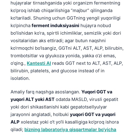
hujayralar tirnashganida yoki organizm fermentning
ko‘proq ishlab chiqarilishiga “majbur” qilinganda
ko‘tariladi. Shuning uchun GGTning yengil yuqoriligi
ko‘pincha
ferment induksiyasini
hujayra nobud
bo‘lishidan ko‘ra, spirtli ichimliklar, semizlik yoki dori
vositalaridan aks ettiradi; agar butun naqshni
ko‘rmoqchi bo‘lsangiz, GGTni ALT, AST, ALP, bilirubin,
trombotsitlar va glyukoza yonida, yakka o‘zi emas,
o‘qing.,
Kantesti AI
reads GGT next to ALT, AST, ALP,
bilirubin, platelets, and glucose instead of in
isolation.
Amaliy farq naqshga asoslangan.
Yuqori GGT va
yuqori ALT yoki AST
odatda MASLD, virusli gepatit
yoki dori shikastlanishi kabi gepatotsellyulyar
jarayonni anglatadi, holbuki
yuqori GGT va yuqori
ALP
xolestaz yoki o‘t yo‘li kasalligiga ko‘proq ishora
qiladi;
bizning laboratoriya qisqartmalar bo‘yicha