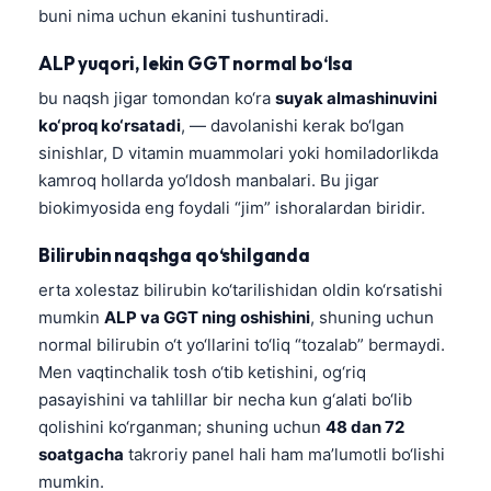
buni nima uchun ekanini tushuntiradi.
Català
Українська
ALP yuqori, lekin GGT normal bo‘lsa
አማርኛ
bu naqsh jigar tomondan ko‘ra
suyak almashinuvini
ko‘proq ko‘rsatadi
, — davolanishi kerak bo‘lgan
Kiswahili
sinishlar, D vitamin muammolari yoki homiladorlikda
ភាសាខ្មែរ
kamroq hollarda yo‘ldosh manbalari. Bu jigar
ဗမာစာ
biokimyosida eng foydali “jim” ishoralardan biridir.
ไทย
Bilirubin naqshga qo‘shilganda
Tagalog
erta xolestaz bilirubin ko‘tarilishidan oldin ko‘rsatishi
Tiếng Việt
mumkin
ALP va GGT ning oshishini
, shuning uchun
Bahasa Melayu
normal bilirubin o‘t yo‘llarini to‘liq “tozalab” bermaydi.
Men vaqtinchalik tosh o‘tib ketishini, og‘riq
മലയാളം
pasayishini va tahlillar bir necha kun g‘alati bo‘lib
ಕನ್ನಡ
qolishini ko‘rganman; shuning uchun
48 dan 72
ગુજરાતી
soatgacha
takroriy panel hali ham ma’lumotli bo‘lishi
mumkin.
தமிழ்