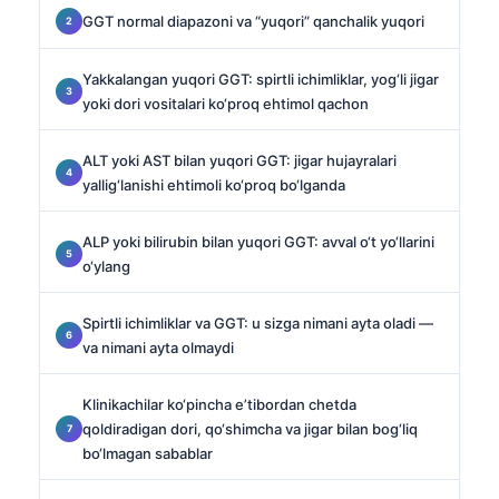
GGT normal diapazoni va “yuqori” qanchalik yuqori
Yakkalangan yuqori GGT: spirtli ichimliklar, yog‘li jigar
yoki dori vositalari ko‘proq ehtimol qachon
ALT yoki AST bilan yuqori GGT: jigar hujayralari
yallig‘lanishi ehtimoli ko‘proq bo‘lganda
ALP yoki bilirubin bilan yuqori GGT: avval o‘t yo‘llarini
o‘ylang
Spirtli ichimliklar va GGT: u sizga nimani ayta oladi —
va nimani ayta olmaydi
Klinikachilar ko‘pincha e’tibordan chetda
qoldiradigan dori, qo‘shimcha va jigar bilan bog‘liq
bo‘lmagan sabablar