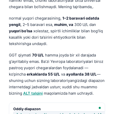
hamfikr emas, chunki laboratoriyalar bitta universal
chegara bilan bo‘lishmaydi. Mening tajribamda,.
normal yuqori chegarasining,
1–2 baravari odatda
yengil,
2–5 baravari esa,
muhim, va
300 U/L dan
yuqori bo‘lsa
xolestaz, spirtli ichimliklar bilan bog‘liq
kasallik yoki dori ta’sirini ehtiyotkorlik bilan
tekshirishga undaydi.
GGT qiymati
70 U/L
hamma joyda bir xil darajada
g‘ayritabiiy emas. Ba’zi Yevropa laboratoriyalari biroz
pastroq yuqori chegaralardan foydalanadi —
ko‘pincha
erkaklarda 55 U/L
va
ayollarda 38 U/L
—
shuning uchun sizning laboratoriyangizdagi diapazon
internetdagi jadvaldan ustun; xuddi shu muammo
bizning
ALT talqini
maqolamizda ham uchraydi.
Oddiy diapazon