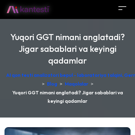
Yuqori GGT nimani anglatadi?
Jigar sabablari va keyingi
qadamlar
AI qon testi analizatori bepul - laboratoriya talqini, Ge
>
Blog
>
Maqolalar
>
Yuqori GGT nimani anglatadi? Jigar sabablari va
keyingi qadamlar