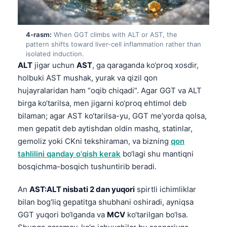
4-rasm:
When GGT climbs with ALT or AST, the
pattern shifts toward liver-cell inflammation rather than
isolated induction.
ALT
jigar uchun
AST
, ga qaraganda ko‘proq xosdir,
holbuki AST mushak, yurak va qizil qon
hujayralaridan ham “oqib chiqadi”. Agar GGT va ALT
birga ko‘tarilsa, men jigarni ko‘proq ehtimol deb
bilaman; agar AST ko‘tarilsa-yu, GGT me’yorda qolsa,
men gepatit deb aytishdan oldin mashq, statinlar,
gemoliz yoki CKni tekshiraman, va bizning
qon
tahlilini qanday o'qish kerak
bo‘lagi shu mantiqni
bosqichma-bosqich tushuntirib beradi.
An
AST:ALT nisbati 2 dan yuqori
spirtli ichimliklar
bilan bog‘liq gepatitga shubhani oshiradi, ayniqsa
GGT yuqori bo‘lganda va
MCV
ko‘tarilgan bo‘lsa.