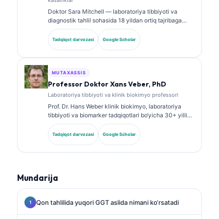
Doktor Sara Mitchell — laboratoriya tibbiyoti va
diagnostik tahlil sohasida 18 yildan ortiq tajribaga
ega, kengash tomonidan tasdiqlangan klinik patolog.
U klinik biokimyo bo‘yicha ixtisoslashtirilgan
Tadqiqot darvozasi
Google Scholar
sertifikatlarga ega va klinik amaliyotda biomarker
panellari hamda laboratoriya tahlili bo‘yicha keng
ko‘lamli ishlar e’lon qilgan.
MUTAXASSIS
Professor Doktor Xans Veber, PhD
Laboratoriya tibbiyoti va klinik biokimyo professori
Prof. Dr. Hans Weber klinik biokimyo, laboratoriya
tibbiyoti va biomarker tadqiqotlari bo‘yicha 30+ yillik
tajribaga ega. Germaniya Klinik biokimyo jamiyatining
sobiq prezidenti bo‘lib, u diagnostik panellar tahlili,
Tadqiqot darvozasi
Google Scholar
biomarkerlarni standartlashtirish va AI yordamidagi
laboratoriya tibbiyoti yo‘nalishlariga ixtisoslashgan.
Mundarija
Qon tahlilida yuqori GGT aslida nimani ko‘rsatadi