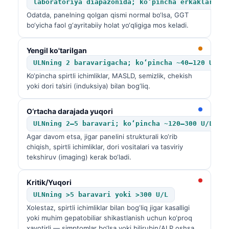
laboratoriya diapazonida; ko‘pincha erkaklarda 
Odatda, panelning qolgan qismi normal bo‘lsa, GGT
bo‘yicha faol g‘ayritabiiy holat yo‘qligiga mos keladi.
Yengil ko'tarilgan
ULNning 2 baravarigacha; ko‘pincha ~40–120 U/L
Ko‘pincha spirtli ichimliklar, MASLD, semizlik, chekish
yoki dori ta’siri (induksiya) bilan bog‘liq.
O‘rtacha darajada yuqori
ULNning 2–5 baravari; ko‘pincha ~120–300 U/L
Agar davom etsa, jigar panelini strukturali ko‘rib
chiqish, spirtli ichimliklar, dori vositalari va tasviriy
tekshiruv (imaging) kerak bo‘ladi.
Kritik/Yuqori
ULNning >5 baravari yoki >300 U/L
Xolestaz, spirtli ichimliklar bilan bog‘liq jigar kasalligi
yoki muhim gepatobiliar shikastlanish uchun ko‘proq
xavotirli — simptomlar bo‘lsa yoki bilirubin/ALP oshsa,