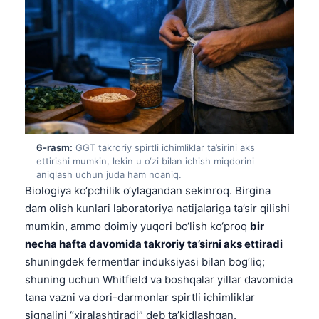
日本語
Eesti
Azərbaycan dili
Bosanski
Svenska
Српски језик
6-rasm:
GGT takroriy spirtli ichimliklar ta’sirini aks
Íslenska
ettirishi mumkin, lekin u o‘zi bilan ichish miqdorini
Հայերեն
aniqlash uchun juda ham noaniq.
Biologiya ko‘pchilik o‘ylagandan sekinroq. Birgina
Bahasa Indonesia
dam olish kunlari laboratoriya natijalariga ta’sir qilishi
हिन्दी
mumkin, ammo doimiy yuqori bo‘lish ko‘proq
bir
Nederlands
necha hafta davomida takroriy ta’sirni aks ettiradi
shuningdek fermentlar induksiyasi bilan bog‘liq;
Dansk
shuning uchun Whitfield va boshqalar yillar davomida
Български
tana vazni va dori-darmonlar spirtli ichimliklar
فارسی
signalini “xiralashtiradi” deb ta’kidlashgan.