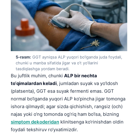
Frysk
Esperanto
Беларуская мова
Татар теле
Кыргызча
ئۇيغۇرچە
5-rasm:
GGT ayniqsa ALP yuqori bo‘lganda juda foydali,
chunki u manba sifatida jigar va o‘t yo‘llarini
Cebuano
tasdiqlashga yordam beradi.
Bu juftlik muhim, chunki
ALP bir nechta
Basa Jawa
to‘qimalardan keladi
, jumladan suyak va yo‘ldosh
ພາສາລາວ
(platsenta), GGT esa suyak fermenti emas. GGT
Монгол
normal bo‘lganda yuqori ALP ko‘pincha jigar tomonga
ishora qilmaydi; agar sizda qichishish, rangsiz (och)
Afrikaans
najas yoki o‘ng tomonda og‘riq ham bo‘lsa, bizning
العربية المغربية
simptom dekoderidan
klinitsenga ko‘rinishdan oldin
Occitan
foydali tekshiruv ro‘yxatimizdir.