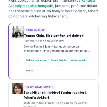
Klein, tibbiyot fanlari doktori
bilan hamkorlikda
Kantesti
AI tibbiy maslahat kengashi
, jumladan, professor doktor
Xans Veberning hissalari va tibbiyot fanlari doktori, falsafa
doktori Sara Mitchellning tibbiy sharhi.
BOSH MUALLIF
Tomas Klein, tibbiyot fanlari doktori
Kantesti AI bosh tibbiyot xodimi
Doktor Tomas Klein — kengash tomonidan
tasdiqlangan klinik gematolog va internist bo‘lib,
laboratoriya tibbiyoti va AI yordamida klinik tahlil
sohasida 15 yildan ortiq tajribaga ega. Kantesti AI
Tadqiqot darvozasi
Google Scholar
Academia.edu
kompaniyasida Bosh tibbiy xodim sifatida u xususiy
neyron tarmoqning tibbiy aniqligi bo‘yicha klinik
ORCID
nazoratni ta’minlaydi. Doktor Klein biomarkerlar
talqini va laboratoriya diagnostikasi bo‘yicha
laboratoriya tibbiyoti mavzularida keng ko‘lamli ilmiy
ishlar e’lon qilgan.
TIBBIY SHARHLOVCHI
Sara Mitchell, tibbiyot fanlari doktori,
falsafa doktori
Bosh tibbiy maslahatchi - Klinik patologiya va ichki
kasalliklar