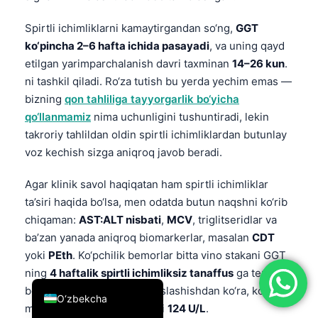
简体中文
Spirtli ichimliklarni kamaytirgandan so‘ng,
GGT
Română
ko‘pincha 2–6 hafta ichida pasayadi
, va uning qayd
etilgan yarimparchalanish davri taxminan
14–26 kun
.
Türkçe
ni tashkil qiladi. Ro‘za tutish bu yerda yechim emas —
Ελληνικά
bizning
qon tahliliga tayyorgarlik bo‘yicha
Português
qo‘llanmamiz
nima uchunligini tushuntiradi, lekin
takroriy tahlildan oldin spirtli ichimliklardan butunlay
Español
voz kechish sizga aniqroq javob beradi.
Italiano
עִבְרִית
Agar klinik savol haqiqatan ham spirtli ichimliklar
ta’siri haqida bo‘lsa, men odatda butun naqshni ko‘rib
Français
chiqaman:
AST:ALT nisbati
,
MCV
, triglitseridlar va
العربية
ba’zan yanada aniqroq biomarkerlar, masalan
CDT
Deutsch
yoki
PEth
. Ko‘pchilik bemorlar bitta vino stakani GGT
ning
4 haftalik spirtli ichimliksiz tanaffus
ga teng
English
bo‘lishi mumkinmi, deb bahslashishdan ko‘ra, ko‘proq
O‘zbekcha
ma’lumot berishini aniqlaydi
124 U/L
.