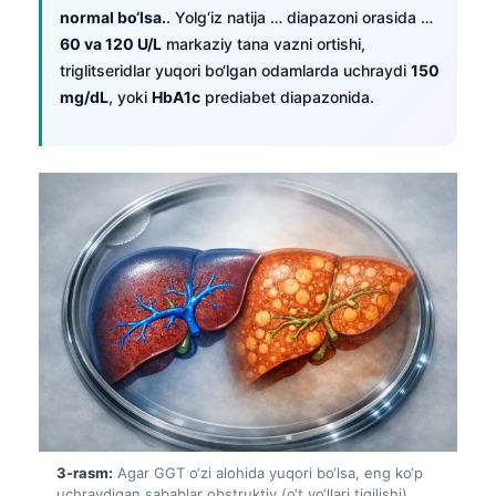
normal bo‘lsa.
. Yolg‘iz natija … diapazoni orasida …
60 va 120 U/L
markaziy tana vazni ortishi,
triglitseridlar yuqori bo‘lgan odamlarda uchraydi
150
mg/dL
, yoki
HbA1c
prediabet diapazonida.
3-rasm:
Agar GGT o‘zi alohida yuqori bo‘lsa, eng ko‘p
uchraydigan sabablar obstruktiv (o‘t yo‘llari tiqilishi)