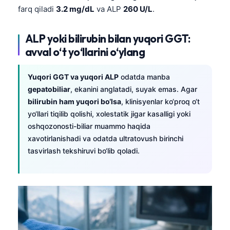
farq qiladi
3.2 mg/dL
va ALP
260 U/L
.
ALP yoki bilirubin bilan yuqori GGT:
avval o‘t yo‘llarini o‘ylang
Yuqori GGT va yuqori ALP
odatda manba
gepatobiliar
, ekanini anglatadi, suyak emas. Agar
bilirubin ham yuqori bo‘lsa
, klinisyenlar ko‘proq o‘t
yo‘llari tiqilib qolishi, xolestatik jigar kasalligi yoki
oshqozonosti-biliar muammo haqida
xavotirlanishadi va odatda ultratovush birinchi
tasvirlash tekshiruvi bo‘lib qoladi.
Norsk bokmål
Ślōnskŏ gŏdka