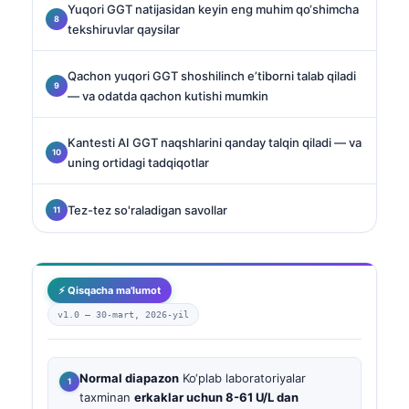
Yuqori GGT natijasidan keyin eng muhim qo‘shimcha
tekshiruvlar qaysilar
Qachon yuqori GGT shoshilinch e’tiborni talab qiladi
— va odatda qachon kutishi mumkin
Kantesti AI GGT naqshlarini qanday talqin qiladi — va
uning ortidagi tadqiqotlar
Tez-tez so'raladigan savollar
⚡ Qisqacha ma'lumot
v1.0 —
30-mart, 2026-yil
Normal diapazon
Ko‘plab laboratoriyalar
taxminan
erkaklar uchun 8-61 U/L dan