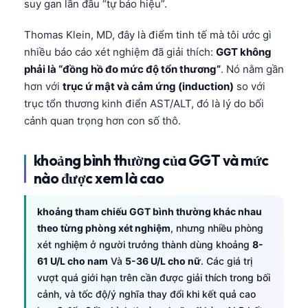
suy gan lần đầu “tự báo hiệu”.
Thomas Klein, MD, đây là điểm tinh tế mà tôi ước gì
nhiều báo cáo xét nghiệm đã giải thích:
GGT không
phải là “đồng hồ đo mức độ tổn thương”
. Nó nằm gần
hơn với
trục ứ mật và cảm ứng (induction)
so với
trục tổn thương kinh điển AST/ALT, đó là lý do bối
cảnh quan trọng hơn con số thô.
khoảng bình thường của GGT và mức
nào được xem là cao
khoảng tham chiếu GGT bình thường khác nhau
theo từng phòng xét nghiệm
, nhưng nhiều phòng
xét nghiệm ở người trưởng thành dùng khoảng
8-
61 U/L cho nam
Và
5-36 U/L cho nữ
. Các giá trị
vượt quá giới hạn trên cần được giải thích trong bối
cảnh, và tốc độ/ý nghĩa thay đổi khi kết quả cao