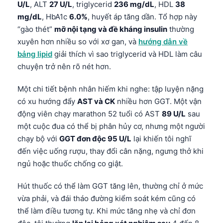
U/L
, ALT
27 U/L
, triglycerid
236 mg/dL
, HDL
38
mg/dL
, HbA1c
6.0%
, huyết áp tăng dần. Tổ hợp này
“gào thét”
mỡ nội tạng và đề kháng insulin
thường
xuyên hơn nhiều so với xơ gan, và
hướng dẫn về
bảng lipid
giải thích vì sao triglycerid và HDL làm câu
chuyện trở nên rõ nét hơn.
Một chi tiết bệnh nhân hiếm khi nghe: tập luyện nặng
có xu hướng đẩy
AST và CK
nhiều hơn GGT. Một vận
động viên chạy marathon 52 tuổi có AST
89 U/L
sau
một cuộc đua có thể bị phân hủy cơ, nhưng một người
chạy bộ với
GGT đơn độc 95 U/L
lại khiến tôi nghĩ
đến việc uống rượu, thay đổi cân nặng, ngưng thở khi
ngủ hoặc thuốc chống co giật.
Hút thuốc có thể làm GGT tăng lên, thường chỉ ở mức
vừa phải, và đái tháo đường kiểm soát kém cũng có
thể làm điều tương tự. Khi mức tăng nhẹ và chỉ đơn