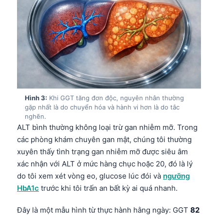
Hình 3:
Khi GGT tăng đơn độc, nguyên nhân thường
gặp nhất là do chuyển hóa và hành vi hơn là do tắc
nghẽn.
ALT bình thường không loại trừ gan nhiễm mỡ. Trong
các phòng khám chuyên gan mật, chúng tôi thường
xuyên thấy tình trạng gan nhiễm mỡ được siêu âm
xác nhận với ALT ở mức hàng chục hoặc 20, đó là lý
do tôi xem xét vòng eo, glucose lúc đói và
ngưỡng
HbA1c
trước khi tôi trấn an bất kỳ ai quá nhanh.
Đây là một mẫu hình từ thực hành hằng ngày: GGT
82