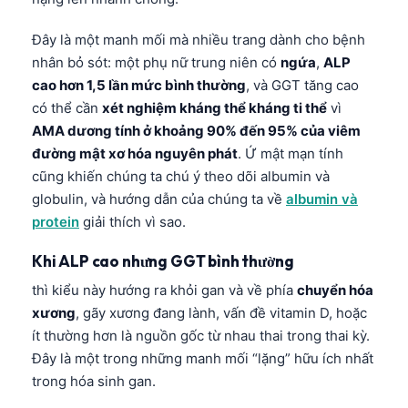
Frysk
Đây là một manh mối mà nhiều trang dành cho bệnh
Esperanto
nhân bỏ sót: một phụ nữ trung niên có
ngứa
,
ALP
Беларуская мова
cao hơn 1,5 lần mức bình thường
, và GGT tăng cao
có thể cần
xét nghiệm kháng thể kháng ti thể
vì
Татар теле
AMA dương tính ở khoảng 90% đến 95% của viêm
Кыргызча
đường mật xơ hóa nguyên phát
. Ứ mật mạn tính
ئۇيغۇرچە
cũng khiến chúng ta chú ý theo dõi albumin và
globulin, và hướng dẫn của chúng ta về
albumin và
Cebuano
protein
giải thích vì sao.
Basa Jawa
ພາສາລາວ
Khi ALP cao nhưng GGT bình thường
Монгол
thì kiểu này hướng ra khỏi gan và về phía
chuyển hóa
xương
, gãy xương đang lành, vấn đề vitamin D, hoặc
Afrikaans
ít thường hơn là nguồn gốc từ nhau thai trong thai kỳ.
العربية المغربية
Đây là một trong những manh mối “lặng” hữu ích nhất
Occitan
trong hóa sinh gan.