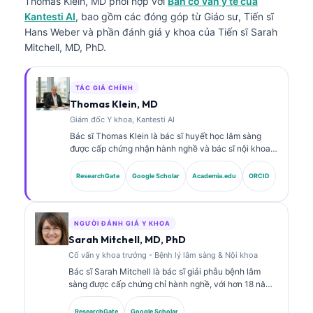
Thomas Klein, MD
phối hợp với
Ban cố vấn y tế của
Kantesti AI
, bao gồm các đóng góp từ Giáo sư, Tiến sĩ
Hans Weber và phần đánh giá y khoa của Tiến sĩ Sarah
Mitchell, MD, PhD.
TÁC GIẢ CHÍNH
Thomas Klein, MD
Giám đốc Y khoa, Kantesti AI
Bác sĩ Thomas Klein là bác sĩ huyết học lâm sàng
được cấp chứng nhận hành nghề và bác sĩ nội khoa,
với hơn 15 năm kinh nghiệm trong lĩnh vực y học xét
nghiệm và phân tích lâm sàng có hỗ trợ bởi AI. Với vai
ResearchGate
Google Scholar
Academia.edu
ORCID
trò Giám đốc Y khoa (Chief Medical Officer) tại
Kantesti AI, ông cung cấp sự giám sát lâm sàng về độ
chính xác y khoa của mạng lưới thần kinh độc quyền.
Bác sĩ Klein đã công bố nhiều bài viết về diễn giải
NGƯỜI ĐÁNH GIÁ Y KHOA
dấu ấn sinh học và chẩn đoán xét nghiệm trong các
Sarah Mitchell, MD, PhD
chủ đề về y học xét nghiệm.
Cố vấn y khoa trưởng - Bệnh lý lâm sàng & Nội khoa
Bác sĩ Sarah Mitchell là bác sĩ giải phẫu bệnh lâm
sàng được cấp chứng chỉ hành nghề, với hơn 18 năm
kinh nghiệm trong y học xét nghiệm và phân tích
chẩn đoán. Bà có các chứng chỉ chuyên sâu về hóa
ResearchGate
Google Scholar