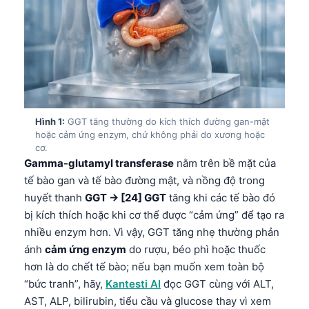
Hình 1:
GGT tăng thường do kích thích đường gan-mật
hoặc cảm ứng enzym, chứ không phải do xương hoặc
cơ.
Gamma-glutamyl transferase
nằm trên bề mặt của
tế bào gan và tế bào đường mật, và nồng độ trong
huyết thanh
GGT → [24] GGT
tăng khi các tế bào đó
bị kích thích hoặc khi cơ thể được “cảm ứng” để tạo ra
nhiều enzym hơn. Vì vậy, GGT tăng nhẹ thường phản
ánh
cảm ứng enzym
do rượu, béo phì hoặc thuốc
hơn là do chết tế bào; nếu bạn muốn xem toàn bộ
“bức tranh”, hãy,
Kantesti AI
đọc GGT cùng với ALT,
AST, ALP, bilirubin, tiểu cầu và glucose thay vì xem