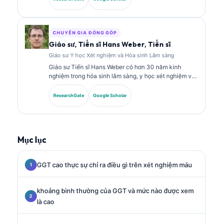
sinh lâm sàng và đã công bố rộng rãi về các bảng dấu
ấn sinh học và phân tích xét nghiệm trong thực hành
lâm sàng.
CHUYÊN GIA ĐÓNG GÓP
Giáo sư, Tiến sĩ Hans Weber, Tiến sĩ
Giáo sư Y học Xét nghiệm và Hóa sinh Lâm sàng
Giáo sư Tiến sĩ Hans Weber có hơn 30 năm kinh
nghiệm trong hóa sinh lâm sàng, y học xét nghiệm và
nghiên cứu dấu ấn sinh học. Ông từng là Chủ tịch của
Hiệp hội Hóa sinh Lâm sàng Đức, và chuyên về phân
ResearchGate
Google Scholar
tích các bảng xét nghiệm chẩn đoán, chuẩn hóa dấu
ấn sinh học, cũng như y học xét nghiệm hỗ trợ bởi AI.
Mục lục
GGT cao thực sự chỉ ra điều gì trên xét nghiệm máu
khoảng bình thường của GGT và mức nào được xem
là cao