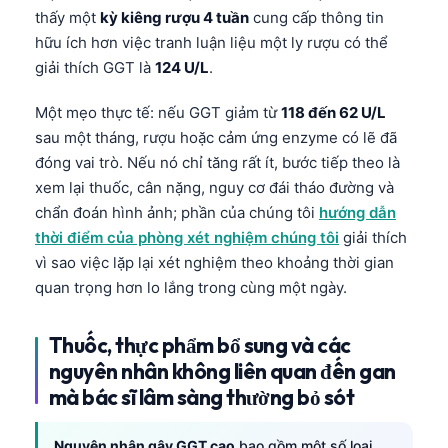
日本語
thấy một
kỳ kiêng rượu 4 tuần
cung cấp thông tin
hữu ích hơn việc tranh luận liệu một ly rượu có thể
Eesti
giải thích GGT là
124 U/L
.
Azərbaycan dili
Bosanski
Một mẹo thực tế: nếu GGT giảm từ
118 đến 62 U/L
sau một tháng, rượu hoặc cảm ứng enzyme có lẽ đã
Svenska
đóng vai trò. Nếu nó chỉ tăng rất ít, bước tiếp theo là
Српски језик
xem lại thuốc, cân nặng, nguy cơ đái tháo đường và
Íslenska
chẩn đoán hình ảnh; phần của chúng tôi
hướng dẫn
thời điểm của phòng xét nghiệm chúng tôi
giải thích
Հայերեն
vì sao việc lặp lại xét nghiệm theo khoảng thời gian
Bahasa Indonesia
quan trọng hơn lo lắng trong cùng một ngày.
हिन्दी
Nederlands
Thuốc, thực phẩm bổ sung và các
nguyên nhân không liên quan đến gan
Dansk
mà bác sĩ lâm sàng thường bỏ sót
Български
فارسی
Nguyên nhân gây GGT cao
bao gồm một số loại