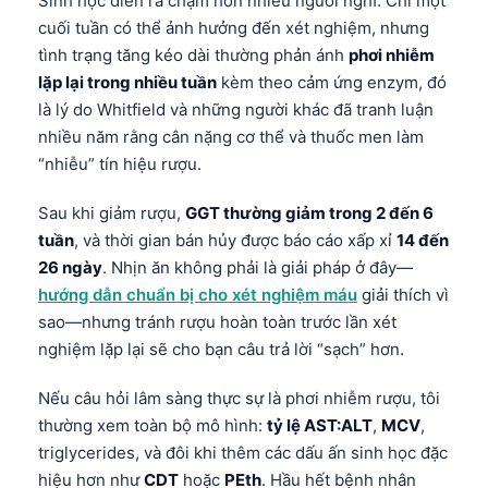
Sinh học diễn ra chậm hơn nhiều người nghĩ. Chỉ một
cuối tuần có thể ảnh hưởng đến xét nghiệm, nhưng
తెలుగు
tình trạng tăng kéo dài thường phản ánh
phơi nhiễm
मराठी
lặp lại trong nhiều tuần
kèm theo cảm ứng enzym, đó
اردو
là lý do Whitfield và những người khác đã tranh luận
nhiều năm rằng cân nặng cơ thể và thuốc men làm
বাংলা
“nhiễu” tín hiệu rượu.
Shqip
Magyar
Sau khi giảm rượu,
GGT thường giảm trong 2 đến 6
tuần
, và thời gian bán hủy được báo cáo xấp xỉ
14 đến
Slovenščina
26 ngày
. Nhịn ăn không phải là giải pháp ở đây—
한국어
hướng dẫn chuẩn bị cho xét nghiệm máu
giải thích vì
Polski
sao—nhưng tránh rượu hoàn toàn trước lần xét
nghiệm lặp lại sẽ cho bạn câu trả lời “sạch” hơn.
Lietuvių kalba
Русский
Nếu câu hỏi lâm sàng thực sự là phơi nhiễm rượu, tôi
thường xem toàn bộ mô hình:
tỷ lệ AST:ALT
,
MCV
,
ქართული
triglycerides, và đôi khi thêm các dấu ấn sinh học đặc
Čeština
hiệu hơn như
CDT
hoặc
PEth
. Hầu hết bệnh nhân