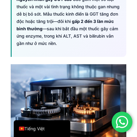
thuốc và một vài tình trạng không thuộc gan nhưng
简体中文
dễ bị bỏ sót. Mẫu thuốc kinh điển là GGT tăng đơn
Română
độc hoặc tăng trội—đôi khi
gấp 2 đến 3 lần mức
Türkçe
bình thường
—sau khi bắt đầu một thuốc gây cảm
ứng enzyme, trong khi ALT, AST và bilirubin vẫn
Ελληνικά
gần như ở mức nền.
Português
Español
Italiano
עִבְרִית
Français
العربية
Deutsch
English
Tiếng Việt