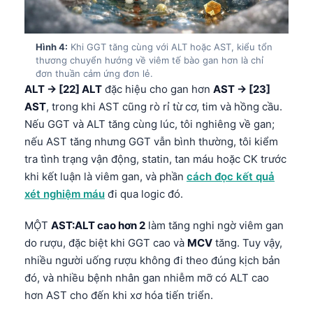
Hình 4:
Khi GGT tăng cùng với ALT hoặc AST, kiểu tổn
thương chuyển hướng về viêm tế bào gan hơn là chỉ
đơn thuần cảm ứng đơn lẻ.
ALT → [22] ALT
đặc hiệu cho gan hơn
AST → [23]
AST
, trong khi AST cũng rò rỉ từ cơ, tim và hồng cầu.
Nếu GGT và ALT tăng cùng lúc, tôi nghiêng về gan;
nếu AST tăng nhưng GGT vẫn bình thường, tôi kiểm
tra tình trạng vận động, statin, tan máu hoặc CK trước
khi kết luận là viêm gan, và phần
cách đọc kết quả
xét nghiệm máu
đi qua logic đó.
MỘT
AST:ALT cao hơn 2
làm tăng nghi ngờ viêm gan
do rượu, đặc biệt khi GGT cao và
MCV
tăng. Tuy vậy,
nhiều người uống rượu không đi theo đúng kịch bản
đó, và nhiều bệnh nhân gan nhiễm mỡ có ALT cao
hơn AST cho đến khi xơ hóa tiến triển.