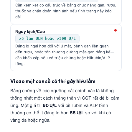
Cần xem xét có cấu trúc về bảng chức năng gan, rượu,
thuốc và chẩn đoán hình ảnh nếu tình trạng này kéo
dài.
Nguy kịch/Cao
>5 lần ULN hoặc >300 U/L
Đáng lo ngại hơn đối với ứ mật, bệnh gan liên quan
đến rượu, hoặc tổn thương đường mật-gan đáng kể—
cần khẩn cấp nếu có triệu chứng hoặc bilirubin/ALP
tăng.
Vì sao một con số có thể gây hiểu lầm
Bằng chứng về các ngưỡng cắt chính xác là không
thống nhất một cách thẳng thắn vì GGT rất dễ bị cảm
ứng. Một giá trị
90 U/L
với bilirubin và ALP bình
thường có thể ít đáng lo hơn
55 U/L
so với khi có
vàng da hoặc ngứa.