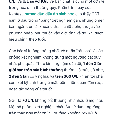
U/L
, Và
U/L so với IU/L
về bản chất là cùng một đơn vị
trong hóa sinh thường quy. Phần trình bày của
Kantesti
hướng dẫn dấu ấn sinh học
cho thấy GGT
nằm ở đâu trong “bảng” xét nghiệm gan, nhưng phiên
bản ngắn gọn là: khoảng tham chiếu phụ thuộc vào
phương pháp, phụ thuộc vào giới tính và đôi khi được
hiệu chỉnh theo tuổi.
Các bác sĩ không thống nhất về nhãn “rất cao” vì các
phòng xét nghiệm không dùng một ngưỡng cắt duy
nhất phổ quát. Theo kinh nghiệm của tôi,
1 đến 2 lần
giới hạn trên của bình thường
thường là mức độ nhẹ,
2 đến 5 lần
có ý nghĩa, và
trên 300 U/L
khiến tôi phải
xem xét kỹ tình trạng ứ mật, bệnh liên quan đến rượu,
hoặc tác động của thuốc.
GGT là
70 U/L
không bất thường như nhau ở mọi nơi.
Một số phòng xét nghiệm châu Âu sử dụng ngưỡng
trên thấp hơn một chút—thường khoảng
55 U/L ở