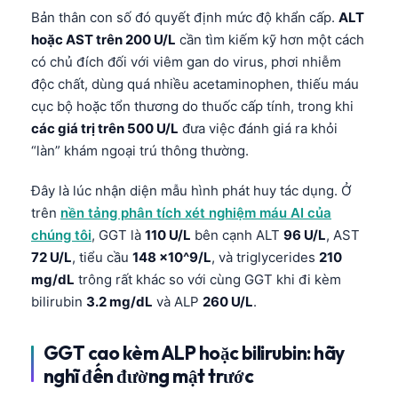
Bản thân con số đó quyết định mức độ khẩn cấp.
ALT
hoặc AST trên 200 U/L
cần tìm kiếm kỹ hơn một cách
có chủ đích đối với viêm gan do virus, phơi nhiễm
độc chất, dùng quá nhiều acetaminophen, thiếu máu
cục bộ hoặc tổn thương do thuốc cấp tính, trong khi
các giá trị trên 500 U/L
đưa việc đánh giá ra khỏi
“làn” khám ngoại trú thông thường.
Đây là lúc nhận diện mẫu hình phát huy tác dụng. Ở
trên
nền tảng phân tích xét nghiệm máu AI của
chúng tôi
, GGT là
110 U/L
bên cạnh ALT
96 U/L
, AST
72 U/L
, tiểu cầu
148 x10^9/L
, và triglycerides
210
mg/dL
trông rất khác so với cùng GGT khi đi kèm
bilirubin
3.2 mg/dL
và ALP
260 U/L
.
GGT cao kèm ALP hoặc bilirubin: hãy
nghĩ đến đường mật trước