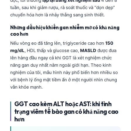
độc, tôi thường
lặp lại bảng xét nghiệm sau
4 đến 8
tuần, sau khi giảm rượu, rà soát thuốc và “dọn dẹp”
chuyển hóa hơn là nhảy thẳng sang sinh thiết.
Những dấu hiệu khiến gan nhiễm mỡ có khả năng
cao hơn
Nếu vòng eo đã tăng lên, triglyceride cao hơn
150
mg/dL
, HDL thấp và glucose cao,
MASLD
được đưa
lên hàng đầu ngay cả khi GGT là xét nghiệm chức
năng gan duy nhất nằm ngoài giới hạn. Theo kinh
nghiệm của tôi, mẫu hình này phổ biến hơn nhiều so
với bệnh lý ống mật tiềm ẩn ở một người nhìn chung
vẫn khỏe mạnh.
GGT cao kèm ALT hoặc AST: khi tình
trạng viêm tế bào gan có khả năng cao
hơn