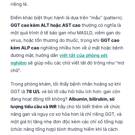
riêng lẻ.
Điểm khác biệt thực hành là dựa trên “mẫu” (pattern).
GGT cao kèm ALT hoặc AST cao
thường có nghĩa là
một quá trình ở tế bào gan như MASLD, viêm gan do
virus, hoặc tổn thương do thuốc, trong khi
GGT cao
kèm ALP cao
nghiêng nhiều hơn về ứ mật hoặc bệnh
đường mật; hướng dẫn
viết tắt của phòng xét
nghiệm
sẽ giúp nếu các chữ viết tắt đó trông như “mớ
chữ”.
Trong phòng khám, tôi thấy bệnh nhân hoảng sợ khi
GGT là
78 U/L
và bỏ lỡ câu hỏi hữu ích hơn: gan còn
đang hoạt động tốt không?
Albumin, bilirubin, số
lượng tiểu cầu và INR
hãy cho tôi biết thêm về chức
năng gan và nguy cơ xơ hóa hơn là chỉ riêng GGT, và
một giá trị tăng nhẹ đơn độc kèm các chỉ số tổng hợp
(chức năng tổng hợp) bình thường hiếm khi là cách