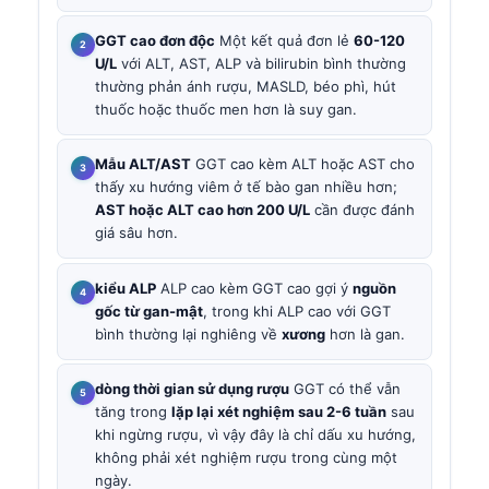
GGT cao đơn độc
Một kết quả đơn lẻ
60-120
U/L
với ALT, AST, ALP và bilirubin bình thường
thường phản ánh rượu, MASLD, béo phì, hút
thuốc hoặc thuốc men hơn là suy gan.
Mẫu ALT/AST
GGT cao kèm ALT hoặc AST cho
thấy xu hướng viêm ở tế bào gan nhiều hơn;
AST hoặc ALT cao hơn 200 U/L
cần được đánh
giá sâu hơn.
kiểu ALP
ALP cao kèm GGT cao gợi ý
nguồn
gốc từ gan-mật
, trong khi ALP cao với GGT
bình thường lại nghiêng về
xương
hơn là gan.
dòng thời gian sử dụng rượu
GGT có thể vẫn
tăng trong
lặp lại xét nghiệm sau 2-6 tuần
sau
khi ngừng rượu, vì vậy đây là chỉ dấu xu hướng,
không phải xét nghiệm rượu trong cùng một
ngày.