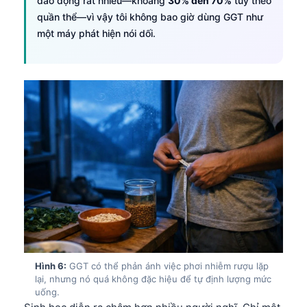
dao động rất nhiều—khoảng
30% đến 70%
tùy theo
Català
quần thể—vì vậy tôi không bao giờ dùng GGT như
O‘zbekcha
một máy phát hiện nói dối.
Українська
አማርኛ
Kiswahili
ភាសាខ្មែរ
ဗမာစာ
ไทย
Tagalog
Bahasa Melayu
മലയാളം
ಕನ್ನಡ
Hình 6:
GGT có thể phản ánh việc phơi nhiễm rượu lặp
lại, nhưng nó quá không đặc hiệu để tự định lượng mức
ગુજરાતી
uống.
தமிழ்