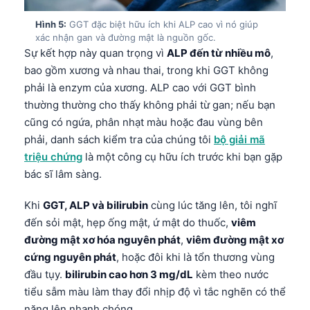
Hình 5:
GGT đặc biệt hữu ích khi ALP cao vì nó giúp
xác nhận gan và đường mật là nguồn gốc.
Sự kết hợp này quan trọng vì
ALP đến từ nhiều mô
,
bao gồm xương và nhau thai, trong khi GGT không
phải là enzym của xương. ALP cao với GGT bình
thường thường cho thấy không phải từ gan; nếu bạn
cũng có ngứa, phân nhạt màu hoặc đau vùng bên
phải, danh sách kiểm tra của chúng tôi
bộ giải mã
triệu chứng
là một công cụ hữu ích trước khi bạn gặp
bác sĩ lâm sàng.
Khi
GGT, ALP và bilirubin
cùng lúc tăng lên, tôi nghĩ
đến sỏi mật, hẹp ống mật, ứ mật do thuốc,
viêm
đường mật xơ hóa nguyên phát
,
viêm đường mật xơ
cứng nguyên phát
, hoặc đôi khi là tổn thương vùng
đầu tụy.
bilirubin cao hơn 3 mg/dL
kèm theo nước
Norsk bokmål
tiểu sẫm màu làm thay đổi nhịp độ vì tắc nghẽn có thể
Ślōnskŏ gŏdka
nặng lên nhanh chóng.