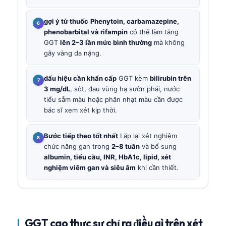
gợi ý từ thuốc
Phenytoin, carbamazepine,
phenobarbital và rifampin
có thể làm tăng
GGT
lên 2–3 lần mức bình thường
mà không
gây vàng da nặng.
dấu hiệu cần khẩn cấp
GGT kèm
bilirubin trên
3 mg/dL
, sốt, đau vùng hạ sườn phải, nước
tiểu sẫm màu hoặc phân nhạt màu cần được
bác sĩ xem xét kịp thời.
Bước tiếp theo tốt nhất
Lặp lại xét nghiệm
chức năng gan trong
2–8 tuần
và bổ sung
albumin, tiểu cầu, INR, HbA1c, lipid, xét
nghiệm viêm gan và siêu âm
khi cần thiết.
GGT cao thực sự chỉ ra điều gì trên xét