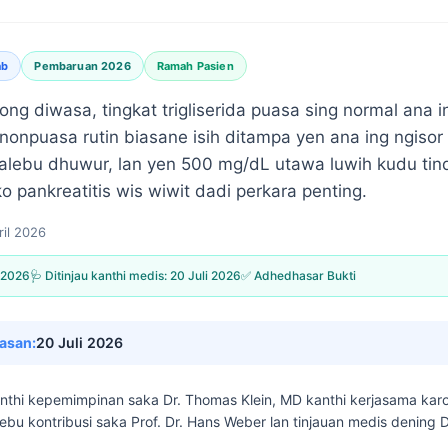
ab
Pembaruan 2026
Ramah Pasien
 diwasa, tingkat trigliserida puasa sing normal ana i
 nonpuasa rutin biasane isih ditampa yen ana ing ngisor
ebu dhuwur, lan yen 500 mg/dL utawa luwih kudu tinda
o pankreatitis wis wiwit dadi perkara penting.
ril 2026
l 2026
🩺 Ditinjau kanthi medis:
20 Juli 2026
✅ Adhedhasar Bukti
asan:
20 Juli 2026
kanthi kepemimpinan saka
Dr. Thomas Klein, MD
kanthi kerjasama kar
lebu kontribusi saka Prof. Dr. Hans Weber lan tinjauan medis dening D