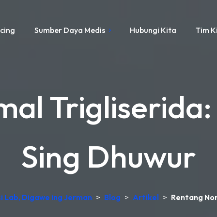
icing
Sumber Daya Medis
Hubungi Kita
Tim K
al Trigliserida:
Sing Dhuwur
si Lab, Digawe ing Jerman
>
Blog
>
Artikel
>
Rentang Norm