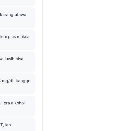
 kurang utawa
eni plus mriksa
a luwih bisa
 75 mg/dL kanggo
 ora alkohol
T, lan