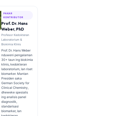
PAKAR
KONTRIBUTOR
Prof. Dr. Hans
Weber, PhD
Profesor Kedokteran
Laboratorium &
Biokimia Klinis
Prof. Dr. Hans Weber
nduweni pengalaman
30+ taun ing biokimia
klinis, kedokteran
laboratorium, lan riset
biomarker. Mantan
Presiden saka
German Society for
Clinical Chemistry,
dheweke spesialis
ing analisis panel
diagnostik,
standarisasi
biomarker, lan
kedokteran