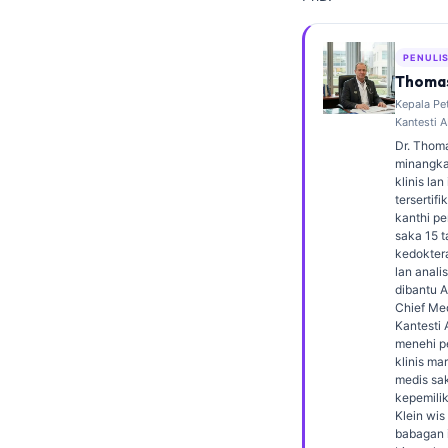
Frysk
Esperanto
PENULI
Thomas
Беларуская мова
Kepala Pe
Татар теле
Kantesti A
Dr. Thoma
Кыргызча
minangka
klinis lan
ئۇيغۇرچە
tersertif
Cebuano
kanthi p
saka 15 t
ພາສາລາວ
kedokter
lan analis
Монгол
dibantu 
Chief Med
Afrikaans
Kantesti
menehi 
العربية المغربية
klinis ma
medis sak
Occitan
kepemilik
Gàidhlig
Klein wis
babagan i