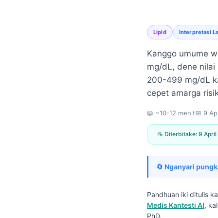
Lipid
Interpretasi L
Kanggo umume wong
mg/dL, dene nilai
200-499 mg/dL kal
cepet amarga risik
📖 ~10-12 menit
📅
9 Ap
📝 Diterbitake:
9 Apri
🔄 Nganyari pungk
Pandhuan iki ditulis 
Norsk bokmål
Medis Kantesti AI
, ka
Ślōnskŏ gŏdka
PhD.