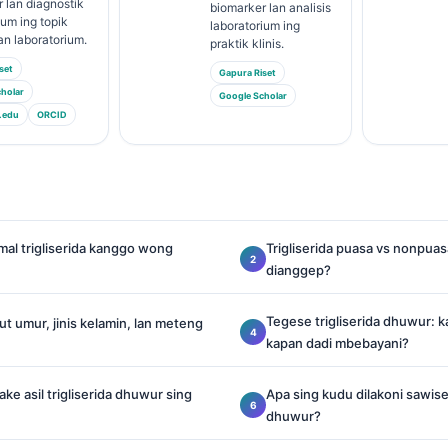
 lan diagnostik
biomarker lan analisis
ium ing topik
laboratorium ing
n laboratorium.
praktik klinis.
set
Gapura Riset
holar
Google Scholar
.edu
ORCID
al trigliserida kanggo wong
Trigliserida puasa vs nonpuasa
dianggep?
Tegese trigliserida dhuwur: k
rut umur, jinis kelamin, lan meteng
kapan dadi mbebayani?
ke asil trigliserida dhuwur sing
Apa sing kudu dilakoni sawise a
dhuwur?