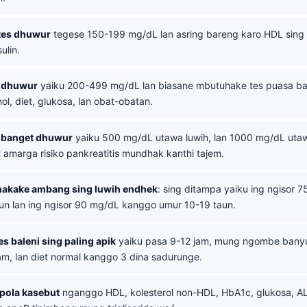
tes dhuwur
tegese 150-199 mg/dL lan asring bareng karo HDL sing
sulin.
a dhuwur
yaiku 200-499 mg/dL lan biasane mbutuhake tes puasa bal
l, diet, glukosa, lan obat-obatan.
a banget dhuwur
yaiku 500 mg/dL utawa luwih, lan 1000 mg/dL utaw
t amarga risiko pankreatitis mundhak kanthi tajem.
akake ambang sing luwih endhek
: sing ditampa yaiku ing ngisor
un lan ing ngisor 90 mg/dL kanggo umur 10-19 taun.
es baleni sing paling apik
yaiku pasa 9-12 jam, mung ngombe banyu,
jam, lan diet normal kanggo 3 dina sadurunge.
pola kasebut
nganggo HDL, kolesterol non-HDL, HbA1c, glukosa, AL