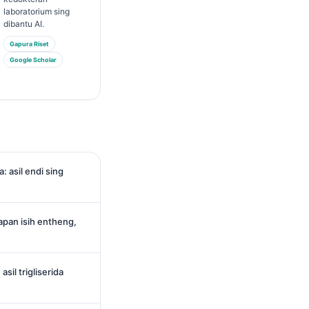
laboratorium sing
dibantu AI.
Gapura Riset
Google Scholar
: asil endi sing
apan isih entheng,
sil trigliserida