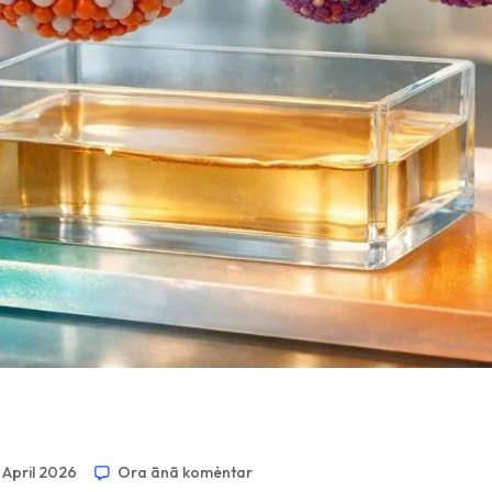
 April 2026
Ora ānā komèntar