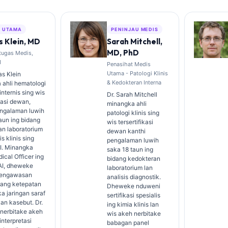
S UTAMA
PENINJAU MEDIS
 Klein, MD
Sarah Mitchell,
MD, PhD
tugas Medis,
I
Penasihat Medis
Utama - Patologi Klinis
s Klein
& Kedokteran Interna
 ahli hematologi
 internis sing wis
Dr. Sarah Mitchell
ikasi dewan,
minangka ahli
engalaman luwih
patologi klinis sing
aun ing bidang
wis tersertifikasi
an laboratorium
dewan kanthi
is klinis sing
pengalaman luwih
AI. Minangka
saka 18 taun ing
ical Officer ing
bidang kedokteran
 AI, dheweke
laboratorium lan
pengawasan
analisis diagnostik.
rang ketepatan
Dheweke nduweni
a jaringan saraf
sertifikasi spesialis
an kasebut. Dr.
ing kimia klinis lan
 nerbitake akeh
wis akeh nerbitake
nterpretasi
babagan panel