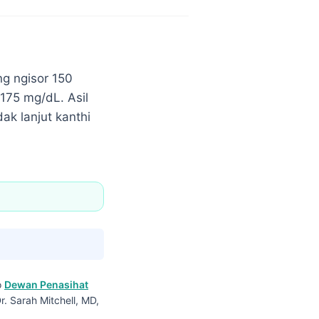
ng ngisor 150
 175 mg/dL. Asil
k lanjut kanthi
o
Dewan Penasihat
r. Sarah Mitchell, MD,