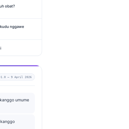
tuh obat?
ur kudu nggawe
i
v1.0 —
9 April 2026
/L kanggo umume
L kanggo