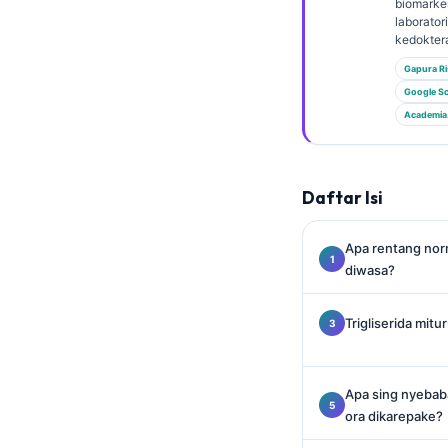
Euskara
biomarker
laborator
Македонски јазик
kedoktera
Latviešu valoda
Gapura Ri
Google Sc
Galego
Academia
অসমীয়া
සිංහල
Daftar Isi
سنڌي
پښتو
Apa rentang norm
diwasa?
Slovenčina
Trigliserida mitu
Hrvatski
Suomi
Apa sing nyebaba
Қазақ тілі
ora dikarepake?
Català