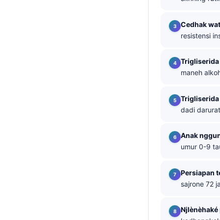
తెలుగు
Cedhak wa
मराठी
resistensi in
اردو
Trigliserid
বাংলা
maneh alkoho
Shqip
Magyar
Trigliserid
dadi darura
Slovenščina
한국어
Anak nggun
Polski
umur 0-9 ta
Lietuvių kalba
Persiapan t
Русский
sajrone 72 
ქართული
Čeština
Njlènèhaké 