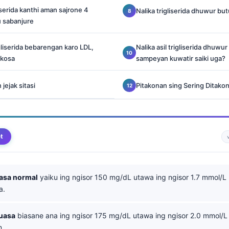
iserida kanthi aman sajrone 4
Nalika trigliserida dhuwur bu
u sabanjure
liserida bebarengan karo LDL,
Nalika asil trigliserida dhuw
ukosa
sampeyan kuwatir saiki uga?
 jejak sitasi
Pitakonan sing Sering Ditakon
t
asa normal
yaiku ing ngisor 150 mg/dL utawa ing ngisor 1.7 mmol
a.
uasa
biasane ana ing ngisor 175 mg/dL utawa ing ngisor 2.0 mmol/
n.