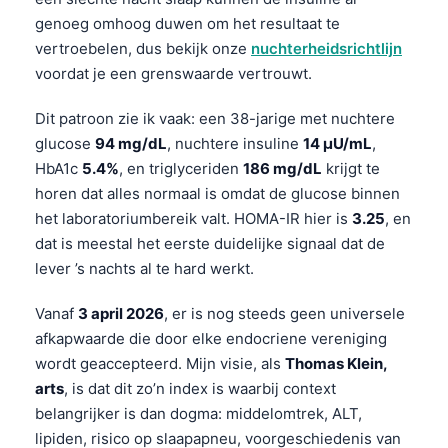
genoeg omhoog duwen om het resultaat te
vertroebelen, dus bekijk onze
nuchterheidsrichtlijn
voordat je een grenswaarde vertrouwt.
Dit patroon zie ik vaak: een 38-jarige met nuchtere
glucose
94 mg/dL
, nuchtere insuline
14 µU/mL
,
HbA1c
5.4%
, en triglyceriden
186 mg/dL
krijgt te
horen dat alles normaal is omdat de glucose binnen
het laboratoriumbereik valt. HOMA-IR hier is
3.25
, en
dat is meestal het eerste duidelijke signaal dat de
lever ’s nachts al te hard werkt.
Vanaf
3 april 2026
, er is nog steeds geen universele
afkapwaarde die door elke endocriene vereniging
wordt geaccepteerd. Mijn visie, als
Thomas Klein,
arts
, is dat dit zo’n index is waarbij context
belangrijker is dan dogma: middelomtrek, ALT,
lipiden, risico op slaapapneu, voorgeschiedenis van