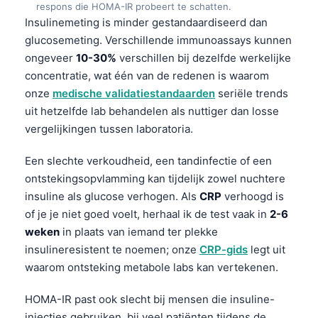
respons die HOMA-IR probeert te schatten.
Insulinemeting is minder gestandaardiseerd dan
glucosemeting. Verschillende immunoassays kunnen
ongeveer
10-30%
verschillen bij dezelfde werkelijke
concentratie, wat één van de redenen is waarom
onze
medische validatiestandaarden
seriële trends
uit hetzelfde lab behandelen als nuttiger dan losse
vergelijkingen tussen laboratoria.
Een slechte verkoudheid, een tandinfectie of een
ontstekingsopvlamming kan tijdelijk zowel nuchtere
insuline als glucose verhogen. Als
CRP
verhoogd is
of je je niet goed voelt, herhaal ik de test vaak in
2-6
weken
in plaats van iemand ter plekke
insulineresistent te noemen; onze
CRP-gids
legt uit
waarom ontsteking metabole labs kan vertekenen.
HOMA-IR past ook slecht bij mensen die insuline-
injecties gebruiken, bij veel patiënten tijdens de