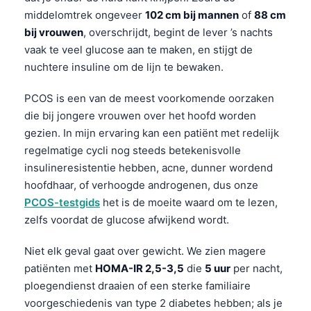
Gàidhlig
middelomtrek ongeveer
102 cm bij mannen
of
88 cm
Euskara
bij vrouwen
, overschrijdt, begint de lever ’s nachts
Македонски јазик
vaak te veel glucose aan te maken, en stijgt de
nuchtere insuline om de lijn te bewaken.
Latviešu valoda
Galego
PCOS is een van de meest voorkomende oorzaken
die bij jongere vrouwen over het hoofd worden
অসমীয়া
gezien. In mijn ervaring kan een patiënt met redelijk
සිංහල
regelmatige cycli nog steeds betekenisvolle
سنڌي
insulineresistentie hebben, acne, dunner wordend
پښتو
hoofdhaar, of verhoogde androgenen, dus onze
PCOS-testgids
het is de moeite waard om te lezen,
zelfs voordat de glucose afwijkend wordt.
Slovenčina
Niet elk geval gaat over gewicht. We zien magere
Hrvatski
patiënten met
HOMA-IR 2,5-3,5
die
5 uur
per nacht,
Suomi
ploegendienst draaien of een sterke familiaire
Қазақ тілі
voorgeschiedenis van type 2 diabetes hebben; als je