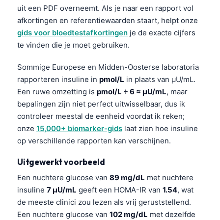
uit een PDF overneemt. Als je naar een rapport vol
afkortingen en referentiewaarden staart, helpt onze
gids voor bloedtestafkortingen
je de exacte cijfers
te vinden die je moet gebruiken.
Sommige Europese en Midden-Oosterse laboratoria
rapporteren insuline in
pmol/L
in plaats van µU/mL.
Een ruwe omzetting is
pmol/L ÷ 6 ≈ µU/mL
, maar
bepalingen zijn niet perfect uitwisselbaar, dus ik
controleer meestal de eenheid voordat ik reken;
onze
15,000+ biomarker-gids
laat zien hoe insuline
op verschillende rapporten kan verschijnen.
Uitgewerkt voorbeeld
Een nuchtere glucose van
89 mg/dL
met nuchtere
insuline
7 µU/mL
geeft een HOMA-IR van
1.54
, wat
de meeste clinici zou lezen als vrij geruststellend.
Een nuchtere glucose van
102 mg/dL
met dezelfde