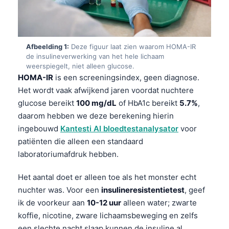
Afbeelding 1:
Deze figuur laat zien waarom HOMA-IR
de insulineverwerking van het hele lichaam
weerspiegelt, niet alleen glucose.
HOMA-IR
is een screeningsindex, geen diagnose.
Het wordt vaak afwijkend jaren voordat nuchtere
glucose bereikt
100 mg/dL
of HbA1c bereikt
5.7%
,
daarom hebben we deze berekening hierin
ingebouwd
Kantesti AI bloedtestanalysator
voor
patiënten die alleen een standaard
laboratoriumafdruk hebben.
Het aantal doet er alleen toe als het monster echt
nuchter was. Voor een
insulineresistentietest
, geef
ik de voorkeur aan
10-12 uur
alleen water; zwarte
koffie, nicotine, zware lichaamsbeweging en zelfs
een slechte nacht slaap kunnen de insuline al