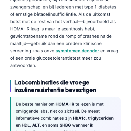
zwangerschap, en bij iedereen met type 1-diabetes
of ernstige bètacelinsufficiëntie. Als de uitkomst
botst met de rest van het verhaal—bijvoorbeeld als
HOMA-IR laag is maar je acanthosis hebt,
gewichtstoename rond de romp of crashes na de
maaltijd—gebruik dan een bredere klinische
screening zoals onze
symptomen decoder
en vraag
of een orale glucosetolerantietest meer zou
antwoorden.
Labcombinaties die vroege
insulineresistentie bevestigen
De beste manier om
HOMA-IR
te lezen is met
omliggende labs, niet op zichzelf. De meest
informatieve combinaties zijn
HbA1c
,
triglyceriden
en HDL
,
ALT
, en soms
SHBG
wanneer ik