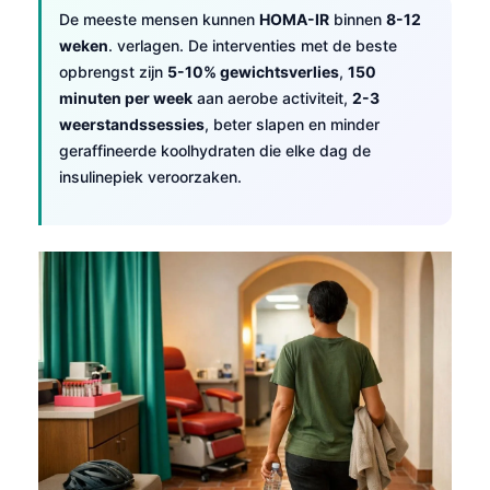
De meeste mensen kunnen
HOMA-IR
binnen
8-12
தமிழ்
weken
. verlagen. De interventies met de beste
తెలుగు
opbrengst zijn
5-10% gewichtsverlies
,
150
minuten per week
aan aerobe activiteit,
2-3
मराठी
weerstandssessies
, beter slapen en minder
اردو
geraffineerde koolhydraten die elke dag de
বাংলা
insulinepiek veroorzaken.
Shqip
Magyar
Slovenščina
한국어
Polski
Lietuvių kalba
Русский
ქართული