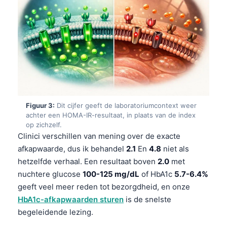
Figuur 3:
Dit cijfer geeft de laboratoriumcontext weer
achter een HOMA-IR-resultaat, in plaats van de index
op zichzelf.
Clinici verschillen van mening over de exacte
afkapwaarde, dus ik behandel
2.1
En
4.8
niet als
hetzelfde verhaal. Een resultaat boven
2.0
met
nuchtere glucose
100-125 mg/dL
of HbA1c
5.7-6.4%
geeft veel meer reden tot bezorgdheid, en onze
HbA1c-afkapwaarden sturen
is de snelste
begeleidende lezing.