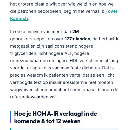
het grotere plaatje wilt over wie we zijn en hoe we
Català
die patronen beoordelen, begint het verhaal bij
over
O‘zbekcha
Kantesti
.
Українська
In onze analyse van meer dan
2M
አማርኛ
gebruikersrapporten over
127+ landen
, de herhaalde
Kiswahili
metgezellen zijn saai consistent: hogere
ភាសាខ្មែរ
triglyceriden, licht hogere ALT, hogere
urinezuurwaarden en lagere HDL verschijnen al lang
ဗမာစာ
voordat er sprake is van manifeste diabetes. Dat is
ไทย
precies waarom ik patiënten vertel dat ze een licht
Tagalog
verhoogde test op insulineresistentie niet moeten
wegwuiven alleen omdat het chemiepanel binnen de
Tiếng Việt
referentiewaarden valt.
Bahasa Melayu
മലയാളം
Hoe je HOMA-IR verlaagt in de
ಕನ್ನಡ
komende 8 tot 12 weken
ગુજરાતી