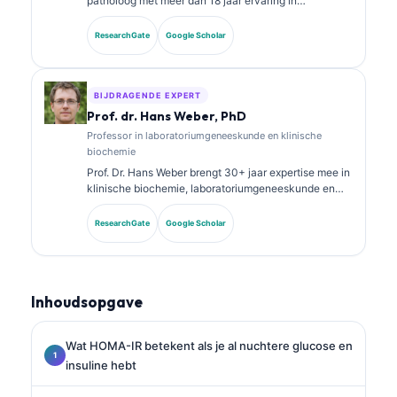
patholoog met meer dan 18 jaar ervaring in
laboratoriumgeneeskunde en diagnostische analyse.
Zij heeft specialisatiecertificeringen in klinische
ResearchGate
Google Scholar
chemie en heeft uitgebreid gepubliceerd over
biomarkerpanels en laboratoriumanalyse in de
klinische praktijk.
BIJDRAGENDE EXPERT
Prof. dr. Hans Weber, PhD
Professor in laboratoriumgeneeskunde en klinische
biochemie
Prof. Dr. Hans Weber brengt 30+ jaar expertise mee in
klinische biochemie, laboratoriumgeneeskunde en
biomarkeronderzoek. Voormalig president van de
Duitse Vereniging voor Klinische Chemie, hij is
ResearchGate
Google Scholar
gespecialiseerd in analyse van diagnostische panels,
standaardisatie van biomarkers en AI-ondersteunde
laboratoriumgeneeskunde.
Inhoudsopgave
Wat HOMA-IR betekent als je al nuchtere glucose en
insuline hebt