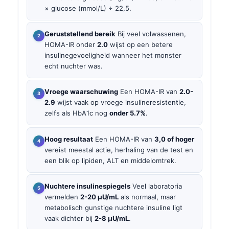
× glucose (mmol/L) ÷ 22,5.
Geruststellend bereik
Bij veel volwassenen,
HOMA-IR onder
2.0
wijst op een betere
insulinegevoeligheid wanneer het monster
echt nuchter was.
Vroege waarschuwing
Een HOMA-IR van
2.0-
2.9
wijst vaak op vroege insulineresistentie,
zelfs als HbA1c nog
onder 5.7%
.
Hoog resultaat
Een HOMA-IR van
3,0 of hoger
vereist meestal actie, herhaling van de test en
een blik op lipiden, ALT en middelomtrek.
Nuchtere insulinespiegels
Veel laboratoria
vermelden
2-20 µU/mL
als normaal, maar
metabolisch gunstige nuchtere insuline ligt
vaak dichter bij
2-8 µU/mL
.