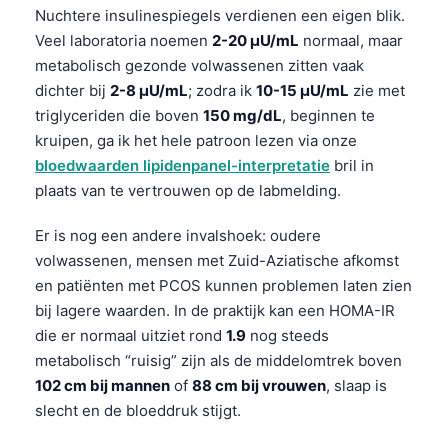
Nuchtere insulinespiegels verdienen een eigen blik.
Veel laboratoria noemen
2-20 µU/mL
normaal, maar
metabolisch gezonde volwassenen zitten vaak
dichter bij
2-8 µU/mL
; zodra ik
10-15 µU/mL
zie met
triglyceriden die boven
150 mg/dL
, beginnen te
kruipen, ga ik het hele patroon lezen via onze
bloedwaarden lipidenpanel-interpretatie
bril in
plaats van te vertrouwen op de labmelding.
Er is nog een andere invalshoek: oudere
volwassenen, mensen met Zuid-Aziatische afkomst
en patiënten met PCOS kunnen problemen laten zien
bij lagere waarden. In de praktijk kan een HOMA-IR
die er normaal uitziet rond
1.9
nog steeds
metabolisch “ruisig” zijn als de middelomtrek boven
102 cm bij mannen
of
88 cm bij vrouwen
, slaap is
slecht en de bloeddruk stijgt.