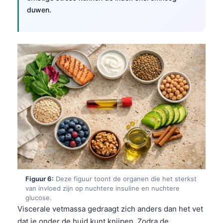
duwen.
Frysk
Esperanto
Беларуская мова
Татар теле
Кыргызча
ئۇيغۇرچە
Cebuano
Basa Jawa
ພາສາລາວ
Монгол
Afrikaans
Figuur 6:
Deze figuur toont de organen die het sterkst
van invloed zijn op nuchtere insuline en nuchtere
العربية المغربية
glucose.
Occitan
Viscerale vetmassa gedraagt zich anders dan het vet
dat je onder de huid kunt knijpen. Zodra de