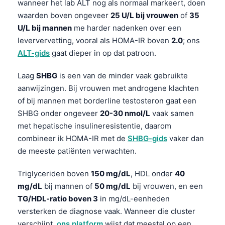
wanneer het lab ALT nog als normaal markeert, doen
waarden boven ongeveer
25 U/L bij vrouwen
of
35
U/L bij mannen
me harder nadenken over een
leververvetting, vooral als HOMA-IR boven
2.0
; ons
ALT-gids
gaat dieper in op dat patroon.
Laag
SHBG
is een van de minder vaak gebruikte
aanwijzingen. Bij vrouwen met androgene klachten
of bij mannen met borderline testosteron gaat een
SHBG onder ongeveer
20-30 nmol/L
vaak samen
met hepatische insulineresistentie, daarom
combineer ik HOMA-IR met de
SHBG-gids
vaker dan
de meeste patiënten verwachten.
Triglyceriden boven
150 mg/dL
, HDL onder
40
mg/dL
bij mannen of
50 mg/dL
bij vrouwen, en een
TG/HDL-ratio boven 3
in mg/dL-eenheden
versterken de diagnose vaak. Wanneer die cluster
verschijnt,
ons platform
wijst dat meestal op een