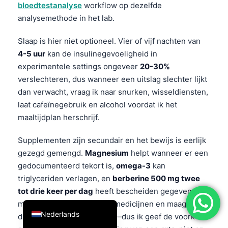
bloedtestanalyse
workflow op dezelfde
简体中文
analysemethode in het lab.
Română
Slaap is hier niet optioneel. Vier of vijf nachten van
Türkçe
4-5 uur
kan de insulinegevoeligheid in
Ελληνικά
experimentele settings ongeveer
20-30%
verslechteren, dus wanneer een uitslag slechter lijkt
Português
dan verwacht, vraag ik naar snurken, wisseldiensten,
Español
laat cafeïnegebruik en alcohol voordat ik het
Italiano
maaltijdplan herschrijf.
עִבְרִית
Supplementen zijn secundair en het bewijs is eerlijk
Français
gezegd gemengd.
Magnesium
helpt wanneer er een
العربية
gedocumenteerd tekort is,
omega-3
kan
triglyceriden verlagen, en
berberine 500 mg twee
Deutsch
tot drie keer per dag
heeft bescheiden gegevens,
English
maar kan wel inwerken op medicijnen en maag-
Nederlands
darmklachten veroorzaken—dus ik geef de voorkeur