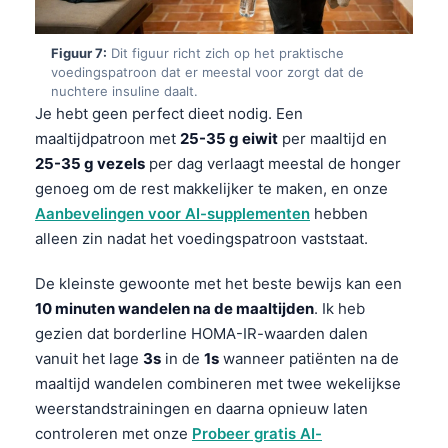
Čeština
日本語
Figuur 7:
Dit figuur richt zich op het praktische
voedingspatroon dat er meestal voor zorgt dat de
Eesti
nuchtere insuline daalt.
Azərbaycan dili
Je hebt geen perfect dieet nodig. Een
maaltijdpatroon met
25-35 g eiwit
per maaltijd en
Bosanski
25-35 g vezels
per dag verlaagt meestal de honger
Svenska
genoeg om de rest makkelijker te maken, en onze
Српски језик
Aanbevelingen voor AI-supplementen
hebben
alleen zin nadat het voedingspatroon vaststaat.
Íslenska
Հայերեն
De kleinste gewoonte met het beste bewijs kan een
Bahasa Indonesia
10 minuten wandelen na de maaltijden
. Ik heb
gezien dat borderline HOMA-IR-waarden dalen
हिन्दी
vanuit het lage
3s
in de
1s
wanneer patiënten na de
Dansk
maaltijd wandelen combineren met twee wekelijkse
Български
weerstandstrainingen en daarna opnieuw laten
controleren met onze
Probeer gratis AI-
فارسی