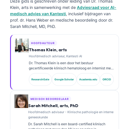
Deze gids is geschreven onder leiding van
Dr. Thomas
Klein, arts
in samenwerking met de
Adviesraad voor AI-
medisch advies van Kantesti
, inclusief bijdragen van
prof. dr. Hans Weber en medische beoordeling door dr.
Sarah Mitchell, MD, PhD.
HOOFDAUTEUR
Thomas Klein, arts
Hoofdmedisch adviseur, Kantesti AI
Dr. Thomas Klein is een door het bestuur
gecertificeerde klinisch hematoloog en internist met
meer dan 15 jaar ervaring in
laboratoriumgeneeskunde en door AI ondersteunde
ResearchGate
Google Scholar
Academia.edu
ORCID
klinische analyse. Als Chief Medical Officer bij
Kantesti AI zorgt hij voor klinisch toezicht op de
medische juistheid van het gepatenteerde neurale
netwerk. Dr. Klein heeft uitgebreid gepubliceerd over
MEDISCH BEOORDELAAR
interpretatie van biomarkers en
Sarah Mitchell, arts, PhD
laboratoriumdiagnostiek over onderwerpen in de
Hoofdmedisch adviseur - Klinische pathologie en interne
laboratoriumgeneeskunde.
geneeskunde
Dr. Sarah Mitchell is een board-certified klinisch