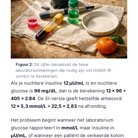
Figuur 2:
Dit cijfer benadrukt de twee
laboratoriummetingen die nodig zijn om HOMA-IR
correct te berekenen.
Als je nuchtere insuline
12 µU/mL
is en nuchtere
glucose is
96 mg/dL
, dan is de berekening
12 × 96 ÷
405 = 2.84
. De SI-versie geeft hetzelfde antwoord:
12 × 5,3 mmol/L ÷ 22,5 = 2,83
na afronding.
Het probleem begint wanneer het laboratorium
glucose rapporteert in
mmol/L
maar insuline in
µU/mL
, of wanneer een patiënt de verkeerde kolom