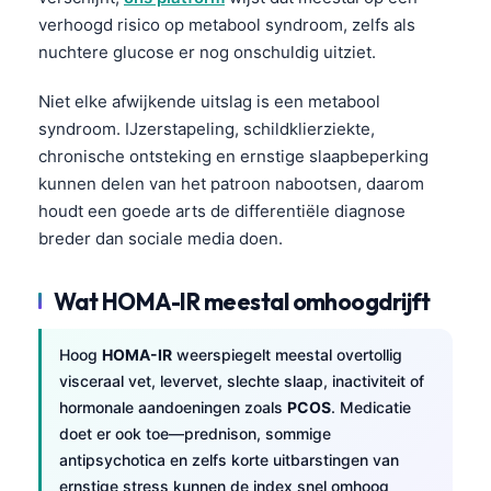
verhoogd risico op metabool syndroom, zelfs als
nuchtere glucose er nog onschuldig uitziet.
Niet elke afwijkende uitslag is een metabool
syndroom. IJzerstapeling, schildklierziekte,
chronische ontsteking en ernstige slaapbeperking
kunnen delen van het patroon nabootsen, daarom
houdt een goede arts de differentiële diagnose
breder dan sociale media doen.
Wat HOMA-IR meestal omhoogdrijft
Hoog
HOMA-IR
weerspiegelt meestal overtollig
visceraal vet, levervet, slechte slaap, inactiviteit of
hormonale aandoeningen zoals
PCOS
. Medicatie
doet er ook toe—prednison, sommige
Norsk bokmål
antipsychotica en zelfs korte uitbarstingen van
Ślōnskŏ gŏdka
ernstige stress kunnen de index snel omhoog