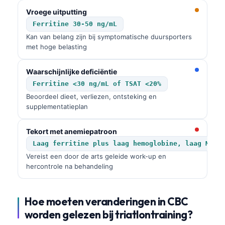
Gàidhlig
Vroege uitputting
Euskara
Ferritine 30-50 ng/mL
Македонски јазик
Kan van belang zijn bij symptomatische duursporters
met hoge belasting
Latviešu valoda
Galego
Waarschijnlijke deficiëntie
অসমীয়া
Ferritine <30 ng/mL of TSAT <20%
Beoordeel dieet, verliezen, ontsteking en
සිංහල
supplementatieplan
سنڌي
Tekort met anemiepatroon
پښتو
Laag ferritine plus laag hemoglobine, laag MCV 
Vereist een door de arts geleide work-up en
Slovenčina
hercontrole na behandeling
Hrvatski
Hoe moeten veranderingen in CBC
Suomi
worden gelezen bij triatlontraining?
Қазақ тілі