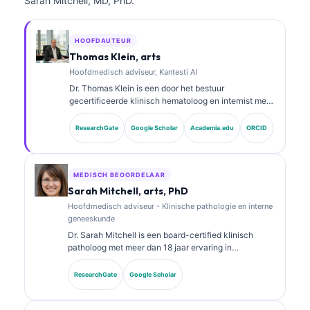
Sarah Mitchell, MD, PhD.
HOOFDAUTEUR
Thomas Klein, arts
Hoofdmedisch adviseur, Kantesti AI
Dr. Thomas Klein is een door het bestuur
gecertificeerde klinisch hematoloog en internist met
meer dan 15 jaar ervaring in
laboratoriumgeneeskunde en door AI ondersteunde
ResearchGate
Google Scholar
Academia.edu
ORCID
klinische analyse. Als Chief Medical Officer bij
Kantesti AI zorgt hij voor klinisch toezicht op de
medische juistheid van het gepatenteerde neurale
netwerk. Dr. Klein heeft uitgebreid gepubliceerd over
MEDISCH BEOORDELAAR
interpretatie van biomarkers en
Sarah Mitchell, arts, PhD
laboratoriumdiagnostiek over onderwerpen in de
Hoofdmedisch adviseur - Klinische pathologie en interne
laboratoriumgeneeskunde.
geneeskunde
Dr. Sarah Mitchell is een board-certified klinisch
patholoog met meer dan 18 jaar ervaring in
laboratoriumgeneeskunde en diagnostische analyse.
Zij heeft specialisatiecertificeringen in klinische
ResearchGate
Google Scholar
chemie en heeft uitgebreid gepubliceerd over
biomarkerpanels en laboratoriumanalyse in de
klinische praktijk.