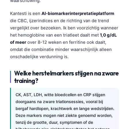
waarschuwing.
Čeština
日本語
Kantesti is een
AI-biomarkerinterpretatieplatform
die CBC, ijzerindices en de richting van de trend
Eesti
vergelijkt over bezoeken. Ik ben voorzichtig wanneer
Azərbaycan dili
het hemoglobine van een triatleet daalt met
1,0 g/dL
Bosanski
of meer
over 8-12 weken en ferritine ook daalt,
omdat die combinatie minder waarschijnlijk alleen
Svenska
onschadelijke verdunning is.
Српски језик
Íslenska
Welke herstelmarkers stijgen na zware
Հայերեն
training?
Bahasa Indonesia
CK, AST, LDH, witte bloedcellen en CRP stijgen
हिन्दी
doorgaans na zware triatlonsessies, vooral bij
Dansk
bergaf hardlopen, krachtwerk en lange wedstrijden.
Deze markers mogen niet ziekte genoemd worden,
Български
tenzij de grootte, duur, symptomen of de
فارسی