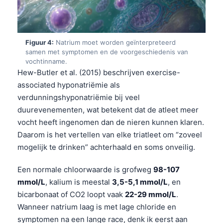
Figuur 4:
Natrium moet worden geïnterpreteerd
samen met symptomen en de voorgeschiedenis van
vochtinname.
Hew-Butler et al. (2015) beschrijven exercise-
associated hyponatriëmie als
verdunningshyponatriëmie bij veel
duurevenementen, wat betekent dat de atleet meer
vocht heeft ingenomen dan de nieren kunnen klaren.
Daarom is het vertellen van elke triatleet om “zoveel
mogelijk te drinken” achterhaald en soms onveilig.
Een normale chloorwaarde is grofweg
98-107
mmol/L
, kalium is meestal
3,5-5,1 mmol/L
, en
bicarbonaat of CO2 loopt vaak
22-29 mmol/L
.
Wanneer natrium laag is met lage chloride en
symptomen na een lange race, denk ik eerst aan