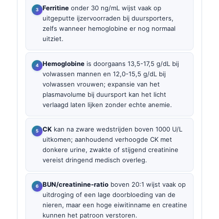
Ferritine
onder 30 ng/mL wijst vaak op
uitgeputte ijzervoorraden bij duursporters,
zelfs wanneer hemoglobine er nog normaal
uitziet.
Hemoglobine
is doorgaans 13,5-17,5 g/dL bij
volwassen mannen en 12,0-15,5 g/dL bij
volwassen vrouwen; expansie van het
plasmavolume bij duursport kan het licht
verlaagd laten lijken zonder echte anemie.
CK
kan na zware wedstrijden boven 1000 U/L
uitkomen; aanhoudend verhoogde CK met
donkere urine, zwakte of stijgend creatinine
vereist dringend medisch overleg.
BUN/creatinine-ratio
boven 20:1 wijst vaak op
uitdroging of een lage doorbloeding van de
nieren, maar een hoge eiwitinname en creatine
kunnen het patroon verstoren.