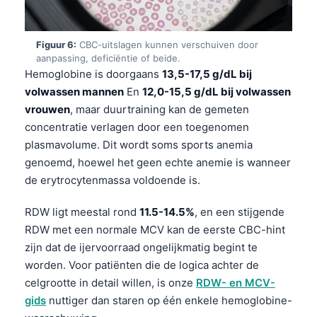
தமிழ்
తెలుగు
Figuur 6:
CBC-uitslagen kunnen verschuiven door
aanpassing, deficiëntie of beide.
मराठी
Hemoglobine is doorgaans
13,5-17,5 g/dL bij
اردو
volwassen mannen
En
12,0-15,5 g/dL bij volwassen
vrouwen
, maar duurtraining kan de gemeten
বাংলা
concentratie verlagen door een toegenomen
Shqip
plasmavolume. Dit wordt soms sports anemia
Magyar
genoemd, hoewel het geen echte anemie is wanneer
de erytrocytenmassa voldoende is.
Slovenščina
한국어
RDW ligt meestal rond
11.5-14.5%
, en een stijgende
RDW met een normale MCV kan de eerste CBC-hint
Polski
zijn dat de ijervoorraad ongelijkmatig begint te
Lietuvių kalba
worden. Voor patiënten die de logica achter de
Русский
celgrootte in detail willen, is onze
RDW- en MCV-
gids
nuttiger dan staren op één enkele hemoglobine-
ქართული