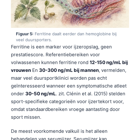
Figuur 5:
Ferritine daalt eerder dan hemoglobine bij
veel duursporters.
Ferritine is een marker voor ijzeropslag, geen
prestatiescore. Referentiebereiken voor
volwassenen kunnen ferritine rond
12-150 ng/mL bij
vrouwen
En
30-300 ng/mL bij mannen
, vermelden,
maar veel duursportklinici worden pas echt
geïnteresseerd wanneer een symptomatische atleet
onder
30-50 ng/mL
. zit. Clénin et al. (2015) stelden
sport-specifieke categorieën voor ijzertekort voor,
omdat standaardbereiken vroege aantasting door
sport missen.
Norsk bokmål
De meest voorkomende valkuil is het alleen
Ślōnskŏ gŏdka
behandelen van serumijzer. Serumijzer kan