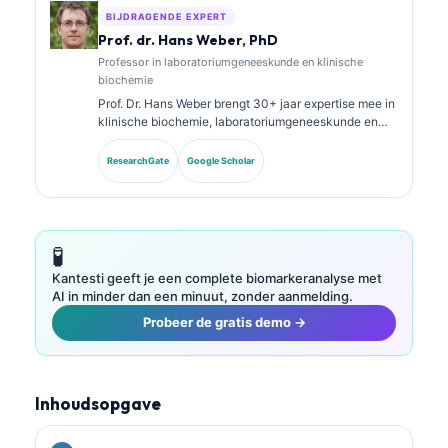
BIJDRAGENDE EXPERT
Prof. dr. Hans Weber, PhD
Professor in laboratoriumgeneeskunde en klinische
biochemie
Prof. Dr. Hans Weber brengt 30+ jaar expertise mee in
klinische biochemie, laboratoriumgeneeskunde en
biomarkeronderzoek. Voormalig president van de
Duitse Vereniging voor Klinische Chemie, hij is
ResearchGate
Google Scholar
gespecialiseerd in analyse van diagnostische panels,
standaardisatie van biomarkers en AI-ondersteunde
laboratoriumgeneeskunde.
🧪
Kantesti geeft je een complete biomarkeranalyse met
AI in minder dan een minuut, zonder aanmelding.
Probeer de gratis demo →
Inhoudsopgave