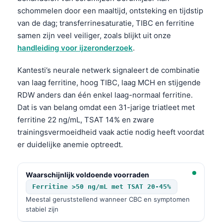
Frysk
schommelen door een maaltijd, ontsteking en tijdstip
van de dag; transferrinesaturatie, TIBC en ferritine
Esperanto
samen zijn veel veiliger, zoals blijkt uit onze
Беларуская мова
handleiding voor ijzeronderzoek
.
Татар теле
Kantesti’s neurale netwerk signaleert de combinatie
Кыргызча
van laag ferritine, hoog TIBC, laag MCH en stijgende
ئۇيغۇرچە
RDW anders dan één enkel laag-normaal ferritine.
Dat is van belang omdat een 31-jarige triatleet met
Cebuano
ferritine 22 ng/mL, TSAT 14% en zware
Basa Jawa
trainingsvermoeidheid vaak actie nodig heeft voordat
ພາສາລາວ
er duidelijke anemie optreedt.
Монгол
Afrikaans
Waarschijnlijk voldoende voorraden
Ferritine >50 ng/mL met TSAT 20-45%
العربية المغربية
Meestal geruststellend wanneer CBC en symptomen
Occitan
stabiel zijn