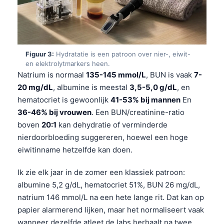
Figuur 3:
Hydratatie is een patroon over nier-, eiwit-
en elektrolytmarkers heen.
Natrium is normaal
135-145 mmol/L
, BUN is vaak
7-
20 mg/dL
, albumine is meestal
3,5-5,0 g/dL
, en
hematocriet is gewoonlijk
41-53% bij mannen
En
36-46% bij vrouwen
. Een BUN/creatinine-ratio
boven
20:1
kan dehydratie of verminderde
nierdoorbloeding suggereren, hoewel een hoge
eiwitinname hetzelfde kan doen.
Ik zie elk jaar in de zomer een klassiek patroon:
albumine 5,2 g/dL, hematocriet 51%, BUN 26 mg/dL,
natrium 146 mmol/L na een hete lange rit. Dat kan op
papier alarmerend lijken, maar het normaliseert vaak
wanneer dezelfde atleet de labs herhaalt na twee