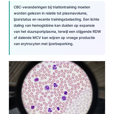
Català
CBC-veranderingen bij triatlontraining moeten
O‘zbekcha
worden gelezen in relatie tot plasmavolume,
ijzerstatus en recente trainingsbelasting. Een lichte
Українська
daling van hemoglobine kan duiden op expansie
አማርኛ
van het duursportplasma, terwijl een stijgende RDW
Kiswahili
of dalende MCV kan wijzen op vroege productie
van erytrocyten met ijzerbeperking.
ភាសាខ្មែរ
ဗမာစာ
ไทย
Tagalog
Tiếng Việt
Bahasa Melayu
മലയാളം
ಕನ್ನಡ
ગુજરાતી