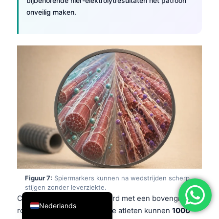
bijbehorende nier-elektrolytresultaten het patroon
简体中文
onveilig maken.
Română
Türkçe
Ελληνικά
Português
Español
Italiano
עִבְרִית
Français
العربية
Deutsch
Figuur 7:
Spiermarkers kunnen na wedstrijden scherp
stijgen zonder leverziekte.
English
CK wordt vaak gerapporteerd met een bovengrens
Nederlands
rond
200 U/L
, maar gezonde atleten kunnen
1000