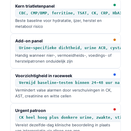
Kern triatletenpanel
CBC, CMP/BMP, ferritine, TSAT, CK, CRP, HbA1c, 
Beste baseline voor hydratatie, ijzer, herstel en
metabool risico
Add-on panel
Urine-specifieke dichtheid, urine ACR, cystatin
Handig wanneer nier-, vermoeidheids-, voedings- of
herstelpatronen onduidelijk zijn
Voorzichtigheid in raceweek
Vermijd baseline-testen binnen 24-48 uur na zwa
Vermindert valse alarmen door verschuivingen in CK,
AST, creatinine en witte cellen
Urgent patroon
CK heel hoog plus donkere urine, zwakte, stijge
Vereist dezelfde-dag klinische beoordeling in plaats
van interpretatie via alleen een app