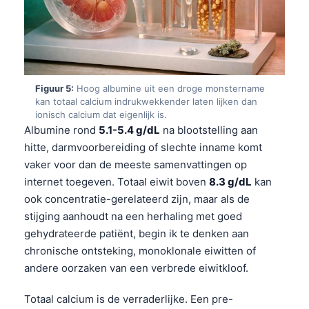
Frysk
Esperanto
Беларуская мова
Татар теле
Figuur 5:
Hoog albumine uit een droge monstername
kan totaal calcium indrukwekkender laten lijken dan
Кыргызча
ionisch calcium dat eigenlijk is.
ئۇيغۇرچە
Albumine rond
5.1-5.4 g/dL
na blootstelling aan
hitte, darmvoorbereiding of slechte inname komt
Cebuano
vaker voor dan de meeste samenvattingen op
Basa Jawa
internet toegeven. Totaal eiwit boven
8.3 g/dL
kan
ພາສາລາວ
ook concentratie-gerelateerd zijn, maar als de
stijging aanhoudt na een herhaling met goed
Монгол
gehydrateerde patiënt, begin ik te denken aan
Afrikaans
chronische ontsteking, monoklonale eiwitten of
العربية المغربية
andere oorzaken van een verbrede eiwitkloof.
Occitan
Totaal calcium is de verraderlijke. Een pre-