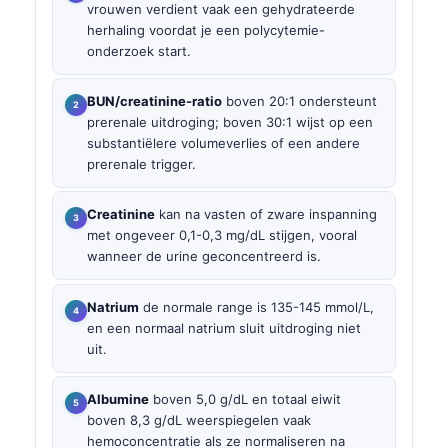
vrouwen verdient vaak een gehydrateerde
herhaling voordat je een polycytemie-
onderzoek start.
BUN/creatinine-ratio
boven 20:1 ondersteunt
prerenale uitdroging; boven 30:1 wijst op een
substantiëlere volumeverlies of een andere
prerenale trigger.
Creatinine
kan na vasten of zware inspanning
met ongeveer 0,1-0,3 mg/dL stijgen, vooral
wanneer de urine geconcentreerd is.
Natrium
de normale range is 135-145 mmol/L,
en een normaal natrium sluit uitdroging niet
uit.
Albumine
boven 5,0 g/dL en totaal eiwit
boven 8,3 g/dL weerspiegelen vaak
hemoconcentratie als ze normaliseren na