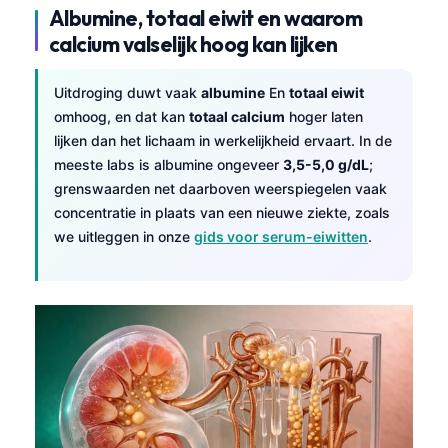
Albumine, totaal eiwit en waarom
calcium valselijk hoog kan lijken
Uitdroging duwt vaak
albumine
En
totaal eiwit
omhoog, en dat kan
totaal calcium
hoger laten
lijken dan het lichaam in werkelijkheid ervaart. In de
meeste labs is albumine ongeveer
3,5-5,0 g/dL
;
grenswaarden net daarboven weerspiegelen vaak
concentratie in plaats van een nieuwe ziekte, zoals
we uitleggen in onze
gids voor serum-eiwitten
.
Norsk bokmål
Ślōnskŏ gŏdka