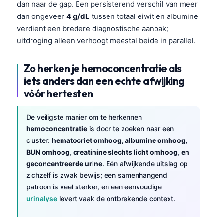
dan naar de gap. Een persisterend verschil van meer
தமிழ்
dan ongeveer
4 g/dL
tussen totaal eiwit en albumine
verdient een bredere diagnostische aanpak;
తెలుగు
uitdroging alleen verhoogt meestal beide in parallel.
मराठी
اردو
Zo herken je hemoconcentratie als
বাংলা
iets anders dan een echte afwijking
vóór hertesten
Shqip
Magyar
De veiligste manier om te herkennen
Slovenščina
hemoconcentratie
is door te zoeken naar een
cluster:
hematocriet omhoog, albumine omhoog,
한국어
BUN omhoog, creatinine slechts licht omhoog, en
Polski
geconcentreerde urine
. Eén afwijkende uitslag op
Lietuvių kalba
zichzelf is zwak bewijs; een samenhangend
patroon is veel sterker, en een eenvoudige
Русский
urinalyse
levert vaak de ontbrekende context.
ქართული