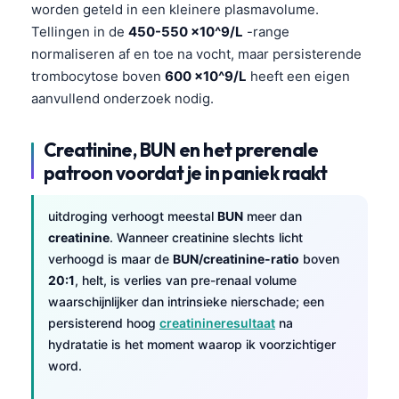
worden geteld in een kleinere plasmavolume.
Tellingen in de
450-550 ×10^9/L
-range
normaliseren af en toe na vocht, maar persisterende
trombocytose boven
600 ×10^9/L
heeft een eigen
aanvullend onderzoek nodig.
Creatinine, BUN en het prerenale
patroon voordat je in paniek raakt
uitdroging verhoogt meestal
BUN
meer dan
creatinine
. Wanneer creatinine slechts licht
verhoogd is maar de
BUN/creatinine-ratio
boven
20:1
, helt, is verlies van pre-renaal volume
waarschijnlijker dan intrinsieke nierschade; een
persisterend hoog
creatinineresultaat
na
hydratatie is het moment waarop ik voorzichtiger
word.