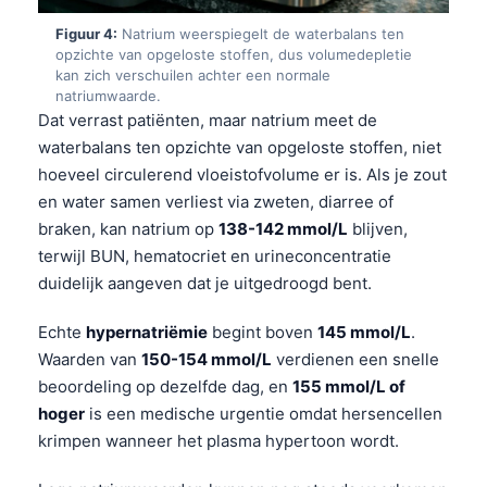
Figuur 4:
Natrium weerspiegelt de waterbalans ten
opzichte van opgeloste stoffen, dus volumedepletie
kan zich verschuilen achter een normale
natriumwaarde.
Dat verrast patiënten, maar natrium meet de
waterbalans ten opzichte van opgeloste stoffen, niet
hoeveel circulerend vloeistofvolume er is. Als je zout
en water samen verliest via zweten, diarree of
braken, kan natrium op
138-142 mmol/L
blijven,
terwijl BUN, hematocriet en urineconcentratie
duidelijk aangeven dat je uitgedroogd bent.
Echte
hypernatriëmie
begint boven
145 mmol/L
.
Waarden van
150-154 mmol/L
verdienen een snelle
beoordeling op dezelfde dag, en
155 mmol/L of
hoger
is een medische urgentie omdat hersencellen
krimpen wanneer het plasma hypertoon wordt.