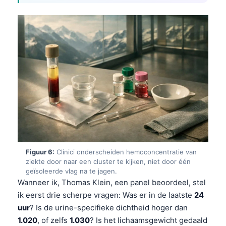
Čeština
日本語
Eesti
Azərbaycan dili
Bosanski
Svenska
Српски језик
Íslenska
Հայերեն
Figuur 6:
Clinici onderscheiden hemoconcentratie van
Bahasa Indonesia
ziekte door naar een cluster te kijken, niet door één
geïsoleerde vlag na te jagen.
हिन्दी
Wanneer ik, Thomas Klein, een panel beoordeel, stel
Dansk
ik eerst drie scherpe vragen: Was er in de laatste
24
Български
uur
? Is de urine-specifieke dichtheid hoger dan
1.020
, of zelfs
1.030
? Is het lichaamsgewicht gedaald
فارسی