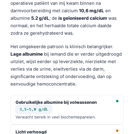
Gàidhlig
operatieve patiënt van mij kwam binnen na
Euskara
darmvoorbereiding met calcium
10,6 mg/dL
en
albumine
5.2 g/dL
; de
is geïoniseerd calcium
was
Македонски јазик
normaal, en het herhaalde totale calcium daalde
Latviešu valoda
zodra ze gerehydrateerd was.
Galego
Het omgekeerde patroon is klinisch belangrijker.
অসমীয়া
Lage albumine
bij iemand die er verder uitgedroogd
සිංහල
uitziet, wijst eerder op leverziekte, nierziekte met
verlies via de urine, eiwitverlies via de darm,
سنڌي
significante ontsteking of ondervoeding, dan op
پښتو
eenvoudige hemoconcentratie.
Slovenčina
Gebruikelijke albumine bij volwassenen
Hrvatski
3,5-5,0 g/dL
Verwacht bereik in veel biochemiepanelen.
Suomi
Қазақ тілі
Licht verhoogd