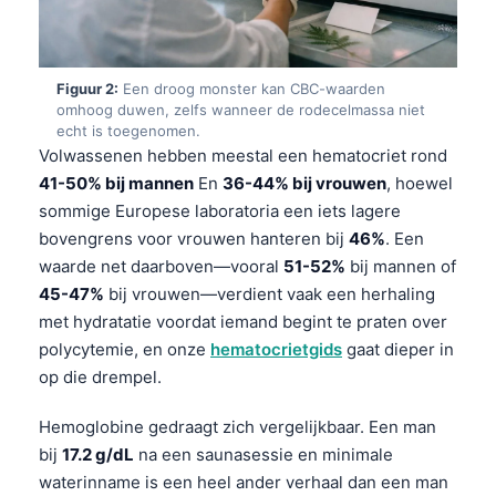
Figuur 2:
Een droog monster kan CBC-waarden
omhoog duwen, zelfs wanneer de rodecelmassa niet
echt is toegenomen.
Volwassenen hebben meestal een hematocriet rond
41-50% bij mannen
En
36-44% bij vrouwen
, hoewel
sommige Europese laboratoria een iets lagere
bovengrens voor vrouwen hanteren bij
46%
. Een
waarde net daarboven—vooral
51-52%
bij mannen of
45-47%
bij vrouwen—verdient vaak een herhaling
met hydratatie voordat iemand begint te praten over
polycytemie, en onze
hematocrietgids
gaat dieper in
op die drempel.
Hemoglobine gedraagt zich vergelijkbaar. Een man
bij
17.2 g/dL
na een saunasessie en minimale
waterinname is een heel ander verhaal dan een man