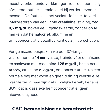
meest voorkomende verklaringen voor een eenmalig
afwijkend routine-chemiepanel bij verder gezonde
mensen. De fout die ik het vaakst zie is het te veel
interpreteren van een lichte creatinine-stijging, zeg
0,2 mg/dL
boven de uitgangswaarde, zonder op te
merken dat hematocriet, albumine en
urineconcentratie dezelfde kant op zijn verschoven.
Vorige maand bespraken we een 37-jarige
wielrenner die
14 uur
, vastte, trainde vóór de afname
en aankwam met creatinine
1.28 mg/dL
, hematocriet
50.8%
, albumine
5.2 g/dL
, en donkere urine. Na een
normale dag met vocht en geen training keerde elke
waarde terug naar zijn gebruikelijke bereik, behalve
BUN; dat is klassieke hemoconcentratie, geen
nieuwe diagnose.
CBC, hemoglobine en hematocriet: