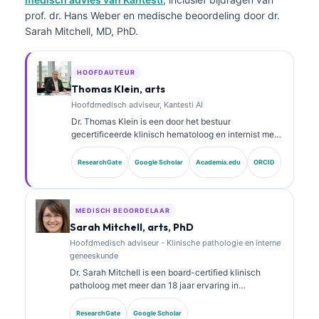
prof. dr. Hans Weber en medische beoordeling door dr.
Sarah Mitchell, MD, PhD.
HOOFDAUTEUR
Thomas Klein, arts
Hoofdmedisch adviseur, Kantesti AI
Dr. Thomas Klein is een door het bestuur
gecertificeerde klinisch hematoloog en internist met
meer dan 15 jaar ervaring in
laboratoriumgeneeskunde en door AI ondersteunde
ResearchGate
Google Scholar
Academia.edu
ORCID
klinische analyse. Als Chief Medical Officer bij
Kantesti AI zorgt hij voor klinisch toezicht op de
medische juistheid van het gepatenteerde neurale
netwerk. Dr. Klein heeft uitgebreid gepubliceerd over
MEDISCH BEOORDELAAR
interpretatie van biomarkers en
Sarah Mitchell, arts, PhD
laboratoriumdiagnostiek over onderwerpen in de
Hoofdmedisch adviseur - Klinische pathologie en interne
laboratoriumgeneeskunde.
geneeskunde
Dr. Sarah Mitchell is een board-certified klinisch
patholoog met meer dan 18 jaar ervaring in
laboratoriumgeneeskunde en diagnostische analyse.
Zij heeft specialisatiecertificeringen in klinische
ResearchGate
Google Scholar