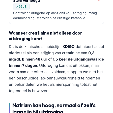
Sterk verhoogd
>30:1
Controleer dringend op aanzienlijke uitdroging, maag-
darmbloeding, steroïden of ernstige katabolie.
Wanneer creatinine niet alleen door
uitdroging komt
Dit is de klinische scheidslijn:
KDIGO
definieert acuut
nierletsel als een stijging van creatinine van
0,3
mg/dL binnen 48 uur
of
1,5 keer de uitgangswaarde
binnen 7 dagen
. Uitdroging kan dat uitlokken, maar
zodra aan die criteria is voldaan, stoppen we met het
een onschuldige lab-onnauwkeurigheid te noemen
en behandelen we het als nierspanning totdat het
tegendeel is bewezen.
Natrium kan hoog, normaal of zelfs
laag zijn bij uitdroging