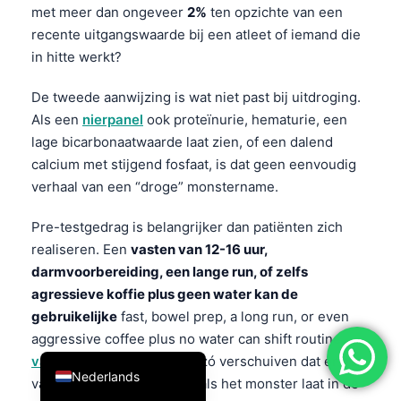
met meer dan ongeveer
2%
ten opzichte van een
简体中文
recente uitgangswaarde bij een atleet of iemand die
Română
in hitte werkt?
Türkçe
De tweede aanwijzing is wat niet past bij uitdroging.
Ελληνικά
Als een
nierpanel
ook proteïnurie, hematurie, een
Português
lage bicarbonaatwaarde laat zien, of een dalend
calcium met stijgend fosfaat, is dat geen eenvoudig
Español
verhaal van een “droge” monstername.
Italiano
Pre-testgedrag is belangrijker dan patiënten zich
עִבְרִית
realiseren. Een
vasten van 12-16 uur,
Français
darmvoorbereiding, een lange run, of zelfs
العربية
agressieve koffie plus geen water kan de
gebruikelijke
fast, bowel prep, a long run, or even
Deutsch
aggressive coffee plus no water can shift routine
English
vastenbloedonderzoeken
zó verschuiven dat er een
Nederlands
vals alarm ontstaat, vooral als het monster laat in de