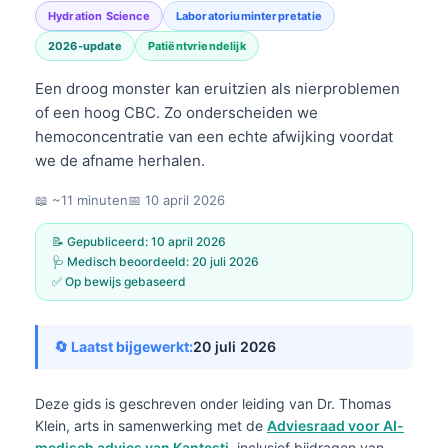
Hydration Science
Laboratoriuminterpretatie
2026-update
Patiëntvriendelijk
Een droog monster kan eruitzien als nierproblemen
of een hoog CBC. Zo onderscheiden we
hemoconcentratie van een echte afwijking voordat
we de afname herhalen.
📖 ~11 minuten
📅
10 april 2026
📝 Gepubliceerd:
10 april 2026
🩺 Medisch beoordeeld:
20 juli 2026
✅ Op bewijs gebaseerd
🔄 Laatst bijgewerkt:
20 juli 2026
Deze gids is geschreven onder leiding van
Dr. Thomas
Klein, arts
in samenwerking met de
Adviesraad voor AI-
medisch advies van Kantesti
, inclusief bijdragen van