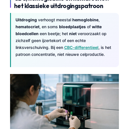
het klassieke uitdrogingspatroon
Uitdroging
verhoogt meestal
hemoglobine
,
hematocriet
, en soms
bloedplaatjes
of
witte
bloedcellen
een beetje; het
niet
veroorzaakt op
zichzelf geen ijzertekort of een echte
linksverschuiving. Bij een
CBC-differentieel
, is het
patroon concentratie, niet nieuwe celproductie.