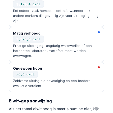
Català
5.1-5.4 g/dL
Reflecteert vaak hemoconcentratie wanneer ook
O‘zbekcha
andere markers die gevoelig zijn voor uitdroging hoog
Українська
zijn.
አማርኛ
Matig verhoogd
Kiswahili
5,5-6,0 g/dL
ភាសាខ្មែរ
Ernstige uitdroging, langdurig waterverlies of een
incidenteel laboratoriumartefact moet worden
ဗမာစာ
overwogen.
ไทย
Ongewoon hoog
Tagalog
>6,0 g/dL
Tiếng Việt
Zeldzame uitslag die bevestiging en een bredere
evaluatie verdient.
Bahasa Melayu
മലയാളം
Eiwit-gap aanwijzing
ಕನ್ನಡ
Als het totaal eiwit hoog is maar albumine niet, kijk
ગુજરાતી