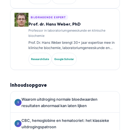
chemie en heeft uitgebreid gepubliceerd over
biomarkerpanels en laboratoriumanalyse in de
klinische praktijk.
BIJDRAGENDE EXPERT
Prof. dr. Hans Weber, PhD
Professor in laboratoriumgeneeskunde en klinische
biochemie
Prof. Dr. Hans Weber brengt 30+ jaar expertise mee in
klinische biochemie, laboratoriumgeneeskunde en
biomarkeronderzoek. Voormalig president van de
Duitse Vereniging voor Klinische Chemie, hij is
ResearchGate
Google Scholar
gespecialiseerd in analyse van diagnostische panels,
standaardisatie van biomarkers en AI-ondersteunde
laboratoriumgeneeskunde.
Inhoudsopgave
Waarom uitdroging normale bloedwaarden
resultaten abnormaal kan laten lijken
CBC, hemoglobine en hematocriet: het klassieke
uitdrogingspatroon