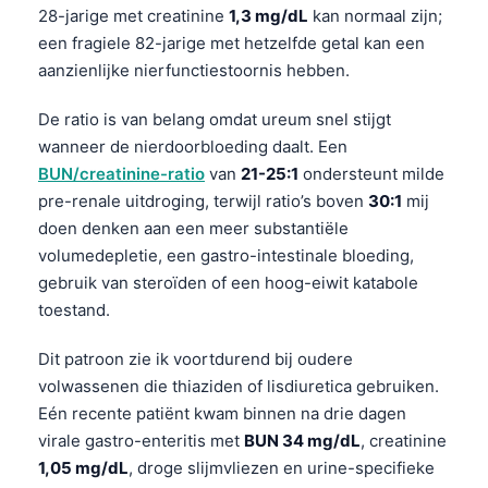
28-jarige met creatinine
1,3 mg/dL
kan normaal zijn;
een fragiele 82-jarige met hetzelfde getal kan een
aanzienlijke nierfunctiestoornis hebben.
De ratio is van belang omdat ureum snel stijgt
wanneer de nierdoorbloeding daalt. Een
BUN/creatinine-ratio
van
21-25:1
ondersteunt milde
pre-renale uitdroging, terwijl ratio’s boven
30:1
mij
doen denken aan een meer substantiële
volumedepletie, een gastro-intestinale bloeding,
gebruik van steroïden of een hoog-eiwit katabole
toestand.
Dit patroon zie ik voortdurend bij oudere
volwassenen die thiaziden of lisdiuretica gebruiken.
Eén recente patiënt kwam binnen na drie dagen
virale gastro-enteritis met
BUN 34 mg/dL
, creatinine
1,05 mg/dL
, droge slijmvliezen en urine-specifieke