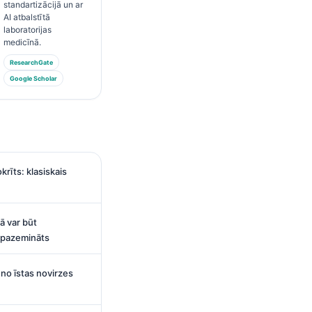
standartizācijā un ar
AI atbalstītā
laboratorijas
medicīnā.
ResearchGate
Google Scholar
īts: klasiskais
ā var būt
t pazemināts
no īstas novirzes