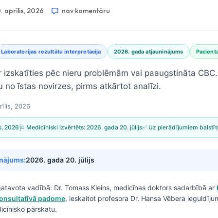
. aprīlis, 2026
nav komentāru
Laboratorijas rezultātu interpretācija
2026. gada atjauninājums
Pacient
 izskatīties pēc nieru problēmām vai paaugstināta CBC. 
no īstas novirzes, pirms atkārtot analīzi.
rīlis, 2026
is, 2026
🩺 Medicīniski izvērtēts:
2026. gada 20. jūlijs
✅ Uz pierādījumiem balstīt
inājums:
2026. gada 20. jūlijs
gatavota vadībā:
Dr. Tomass Kleins, medicīnas doktors
sadarbībā ar
konsultatīvā padome
, ieskaitot profesora Dr. Hansa Vēbera ieguldīju
icīnisko pārskatu.