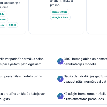
analīzi klīniskajā
ku laboratorijas
praksē.
s jomā.
ResearchGate
Gate
Google Scholar
holar
.edu
ORCID
ija var padarīt normālus asins
CBC, hemoglobīns un hematokr
us par šķietami patoloģiskiem
dehidratācijas modelis
un prerenālais modelis pirms
Nātrijs dehidratācijas gadījum
paaugstināts, normāls vai pa
is proteīns un kāpēc kalcijs var
Kā atšķirt hemokoncentrāciju 
s augsts
pirms atkārtotas pārbaudes