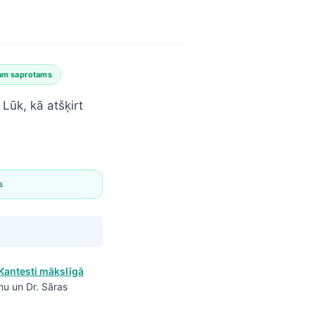
am saprotams
Lūk, kā atšķirt
s
Kantesti mākslīgā
mu un Dr. Sāras