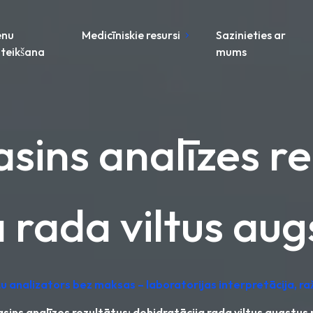
enu
Medicīniskie resursi
Sazinieties ar
teikšana
mums
asins analīzes r
 rada viltus aug
žu analizators bez maksas – laboratorijas interpretācija, ra
 asins analīzes rezultātus: dehidratācija rada viltus augstus 