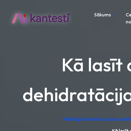
Sākums
C
no
Kā lasīt 
dehidratācija
Mākslīgā intelekta asins analī
Kā lasīt