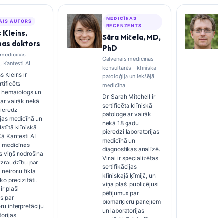
MEDICĪNAS
AIS AUTORS
RECENZENTS
 Kleins,
Sāra Mičela, MD,
nas doktors
PhD
 medicīnas
Galvenais medicīnas
, Kantesti AI
konsultants - klīniskā
s Kleins ir
patoloģija un iekšējā
tificēts
medicīna
s hematologs un
Dr. Sarah Mitchell ir
s ar vairāk nekā
sertificēta klīniskā
ieredzi
patologe ar vairāk
ijas medicīnā un
nekā 18 gadu
lstītā klīniskā
pieredzi laboratorijas
Kā Kantesti AI
medicīnā un
s medicīnas
diagnostikas analīzē.
s viņš nodrošina
Viņai ir specializētas
uzraudzību par
sertifikācijas
 neironu tīkla
klīniskajā ķīmijā, un
ko precizitāti.
viņa plaši publicējusi
ir plaši
pētījumus par
es par
biomarķieru paneļiem
ru interpretāciju
un laboratorijas
torijas