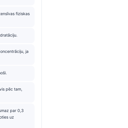
ensīvas fiziskas
dratāciju.
oncentrāciju, ja
oši.
vis pēc tam,
ismaz par 0,3
oties uz