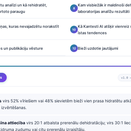
tu analīzi un kā rehidratēt,
Kam visbiežāk ir maldinoši dehi
ārtoto paraugu
laboratorijas analīžu rezultāti
ņas, kuras nevajadzētu norakstīt
Kā Kantesti AI atšķir vienrei
īstas tendences
s un publikāciju vēsture
Bieži uzdotie jautājumi
ms
v1.0
s
virs 52% vīriešiem vai 48% sievietēm bieži vien prasa hidratētu atk
s izvērtēšanas.
īna attiecība
virs 20:1 atbalsta prerenālu dehidratāciju; virs 30:1 lie
idruma zudumu vai citu prerenālu izraisītāju.