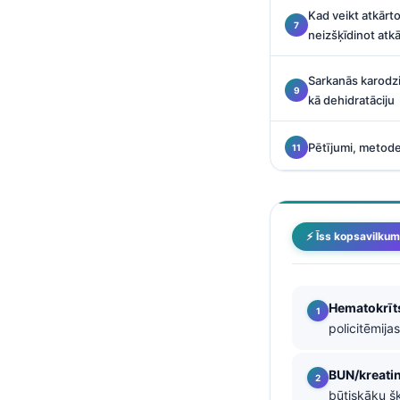
O‘zbekcha
Kad veikt atkārto
neizšķīdinot atk
Українська
አማርኛ
Sarkanās karodzi
kā dehidratāciju
Kiswahili
ភាសាខ្មែរ
Pētījumi, metode
ဗမာစာ
ไทย
Tagalog
⚡ Īss kopsavilku
Tiếng Việt
Bahasa Melayu
Hematokrīt
മലയാളം
policitēmija
ಕನ್ನಡ
ગુજરાતી
BUN/kreatin
būtiskāku šķ
தமிழ்