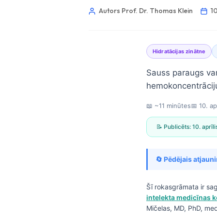
Autors Prof. Dr. Thomas Klein
10
Hidratācijas zinātne
Sauss paraugs var
hemokoncentrāciju 
📖 ~11 minūtes
📅
10. ap
📝 Publicēts:
10. aprīl
🔄 Pēdējais atjaun
Šī rokasgrāmata ir sa
Norsk bokmål
intelekta medicīnas 
Mičelas, MD, PhD, med
Ślōnskŏ gŏdka