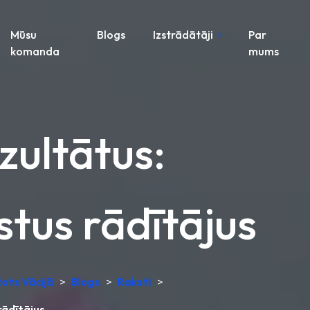
Mūsu
Blogs
Izstrādātāji
Par
komanda
mums
ezultātus:
stus rādītājus
žots Vācijā
>
Blogs
>
Raksti
>
rādītājus