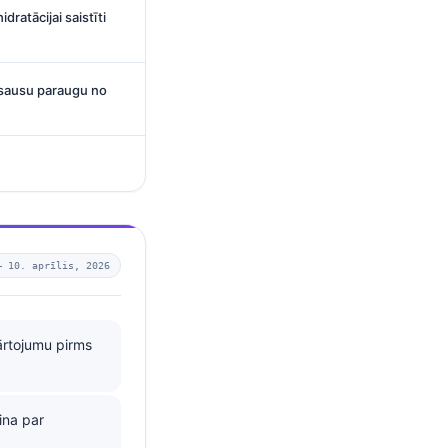
dratācijai saistīti
z sausu paraugu no
 —
10. aprīlis, 2026
ārtojumu pirms
cina par