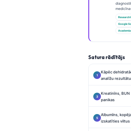
Gàidhlig
diagnosti
medicīna
Euskara
Research
Македонски јазик
Google Sc
Galego
Academia
অসমীয়া
සිංහල
Satura rādītājs
سنڌي
پښتو
Kāpēc dehidratāc
analīžu rezultāt
Slovenčina
Kreatinīns, BUN 
Hrvatski
panikas
Suomi
Albumīns, kopēja
Қазақ тілі
izskatīties viltu
Català