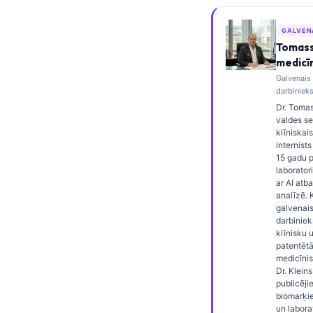
Frysk
GALVEN
Esperanto
Tomass
Беларуская мова
medicī
Galvenais
Татар теле
darbinieks
Кыргызча
Dr. Tomas
valdes ser
ئۇيغۇرچە
klīniskai
internist
Cebuano
15 gadu p
laborator
Basa Jawa
ar AI atba
analīzē. 
ພາສາລາວ
galvenai
darbiniek
Монгол
klīnisku 
Afrikaans
patentētā
medicīnis
العربية المغربية
Dr. Kleins 
publicēji
Occitan
biomarķie
un labora