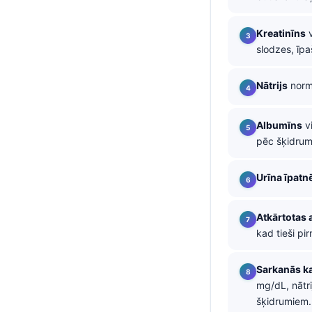
తెలుగు
Kreatinīns
v
मराठी
slodzes, īpaš
اردو
Nātrijs
normā
বাংলা
Shqip
Albumīns
vi
Magyar
pēc šķidrumi
Slovenščina
Urīna īpatn
한국어
Polski
Atkārtotas 
Lietuvių kalba
kad tieši pir
Русский
Sarkanās k
ქართული
mg/dL, nātri
Čeština
šķidrumiem.