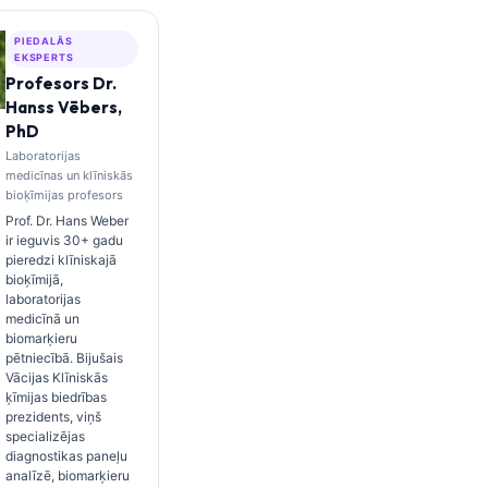
PIEDALĀS
EKSPERTS
Profesors Dr.
Hanss Vēbers,
PhD
Laboratorijas
medicīnas un klīniskās
bioķīmijas profesors
Prof. Dr. Hans Weber
ir ieguvis 30+ gadu
pieredzi klīniskajā
bioķīmijā,
laboratorijas
medicīnā un
biomarķieru
pētniecībā. Bijušais
Vācijas Klīniskās
ķīmijas biedrības
prezidents, viņš
specializējas
diagnostikas paneļu
analīzē, biomarķieru