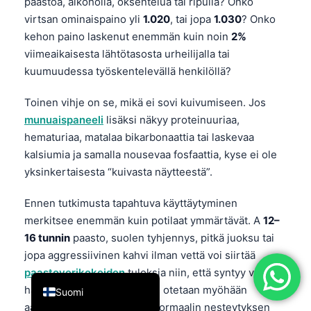
paastoa, alkoholia, oksentelua tai ripulia? Onko
简体中文
virtsan ominaispaino yli
1.020
, tai jopa
1.030
? Onko
kehon paino laskenut enemmän kuin noin
2%
Română
viimeaikaisesta lähtötasosta urheilijalla tai
Türkçe
kuumuudessa työskentelevällä henkilöllä?
Ελληνικά
Toinen vihje on se, mikä ei sovi kuivumiseen. Jos
Português
munuaispaneeli
lisäksi näkyy proteinuuriaa,
Español
hematuriaa, matalaa bikarbonaattia tai laskevaa
kalsiumia ja samalla nousevaa fosfaattia, kyse ei ole
Italiano
yksinkertaisesta “kuivasta näytteestä”.
עִבְרִית
Français
Ennen tutkimusta tapahtuva käyttäytyminen
merkitsee enemmän kuin potilaat ymmärtävät. A
12–
العربية
16 tunnin
paasto, suolen tyhjennys, pitkä juoksu tai
Deutsch
jopa aggressiivinen kahvi ilman vettä voi siirtää
English
paastoverikokeiden
tuloksia niin, että syntyy väärä
hälytys, erityisesti jos näyte otetaan myöhään
Suomi
aamupäivällä eikä aikaisin normaalin nesteytyksen