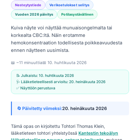
Nesteytystiede
Verikoetulokset selitys
Vuoden 2026 päivitys
Potilasystävällinen
Kuiva näyte voi näyttää munuaisongelmalta tai
korkealta CBC:ltä. Näin erotamme
hemokonsentraation todellisesta poikkeavuudesta
ennen näytteen uusimista.
📖 ~11 minuuttia
📅
10. huhtikuuta 2026
📝 Julkaistu:
10. huhtikuuta 2026
🩺 Lääketieteellisesti arvioitu:
20. heinäkuuta 2026
✅ Näyttöön perustuva
🔄 Päivitetty viimeksi:
20. heinäkuuta 2026
Tämä opas on kirjoitettu
Tohtori Thomas Klein,
lääketieteen tohtori
yhteistyössä
Kantestin tekoälyn
lääketieteellinen neuvoa-antava toimikunta
, mukaan