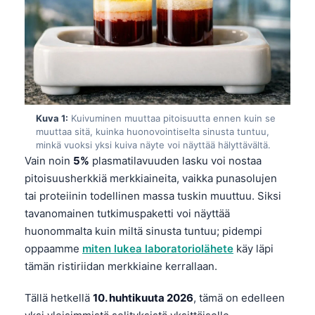
Kuva 1:
Kuivuminen muuttaa pitoisuutta ennen kuin se
muuttaa sitä, kuinka huonovointiselta sinusta tuntuu,
minkä vuoksi yksi kuiva näyte voi näyttää hälyttävältä.
Vain noin
5%
plasmatilavuuden lasku voi nostaa
pitoisuusherkkiä merkkiaineita, vaikka punasolujen
tai proteiinin todellinen massa tuskin muuttuu. Siksi
tavanomainen tutkimuspaketti voi näyttää
huonommalta kuin miltä sinusta tuntuu; pidempi
oppaamme
miten lukea laboratoriolähete
käy läpi
tämän ristiriidan merkkiaine kerrallaan.
Tällä hetkellä
10. huhtikuuta 2026
, tämä on edelleen