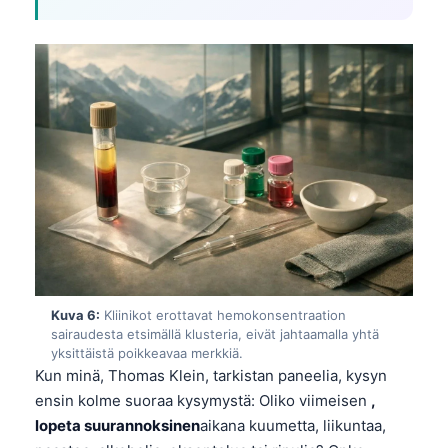
日本語
Eesti
Azərbaycan dili
Bosanski
Svenska
Српски језик
Íslenska
Հայերեն
Bahasa Indonesia
हिन्दी
Kuva 6:
Kliinikot erottavat hemokonsentraation
sairaudesta etsimällä klusteria, eivät jahtaamalla yhtä
Nederlands
yksittäistä poikkeavaa merkkiä.
Dansk
Kun minä, Thomas Klein, tarkistan paneelia, kysyn
ensin kolme suoraa kysymystä: Oliko viimeisen
,
Български
lopeta suurannoksinen
aikana kuumetta, liikuntaa,
فارسی