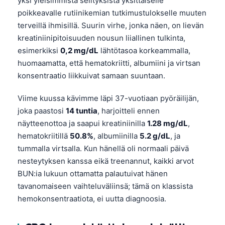
yksi yleisimmistä selityksistä yksittäiselle
poikkeavalle rutiinikemian tutkimustulokselle muuten
terveillä ihmisillä. Suurin virhe, jonka näen, on lievän
kreatiniinipitoisuuden nousun liiallinen tulkinta,
esimerkiksi
0,2 mg/dL
lähtötasoa korkeammalla,
huomaamatta, että hematokriitti, albumiini ja virtsan
konsentraatio liikkuivat samaan suuntaan.
Viime kuussa kävimme läpi 37-vuotiaan pyöräilijän,
joka paastosi
14 tuntia
, harjoitteli ennen
näytteenottoa ja saapui kreatiniinilla
1.28 mg/dL
,
hematokriitillä
50.8%
, albumiinilla
5.2 g/dL
, ja
tummalla virtsalla. Kun hänellä oli normaali päivä
nesteytyksen kanssa eikä treenannut, kaikki arvot
BUN:ia lukuun ottamatta palautuivat hänen
tavanomaiseen vaihteluväliinsä; tämä on klassista
hemokonsentraatiota, ei uutta diagnoosia.