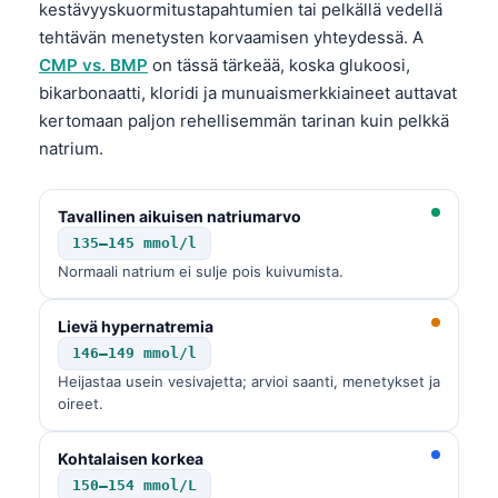
kestävyyskuormitustapahtumien tai pelkällä vedellä
tehtävän menetysten korvaamisen yhteydessä. A
CMP vs. BMP
on tässä tärkeää, koska glukoosi,
bikarbonaatti, kloridi ja munuaismerkkiaineet auttavat
kertomaan paljon rehellisemmän tarinan kuin pelkkä
natrium.
Tavallinen aikuisen natriumarvo
135–145 mmol/l
Normaali natrium ei sulje pois kuivumista.
Lievä hypernatremia
146–149 mmol/l
Heijastaa usein vesivajetta; arvioi saanti, menetykset ja
oireet.
Kohtalaisen korkea
150–154 mmol/L