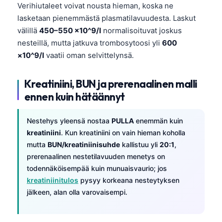
Verihiutaleet voivat nousta hieman, koska ne
lasketaan pienemmästä plasmatilavuudesta. Laskut
välillä
450–550 ×10^9/l
normalisoituvat joskus
nesteillä, mutta jatkuva trombosytoosi yli
600
×10^9/l
vaatii oman selvittelynsä.
Kreatiniini, BUN ja prerenaalinen malli
ennen kuin hätäännyt
Nestehys yleensä nostaa
PULLA
enemmän kuin
kreatiniini
. Kun kreatiniini on vain hieman koholla
mutta
BUN/kreatiniinisuhde
kallistuu yli
20:1
,
prerenaalinen nestetilavuuden menetys on
todennäköisempää kuin munuaisvaurio; jos
kreatiniinitulos
pysyy korkeana nesteytyksen
jälkeen, alan olla varovaisempi.