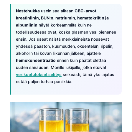
Nestehukka
usein saa aikaan
CBC-arvot,
kreatiniinin, BUN:n, natriumin, hematokriitin ja
albumiinin
näytä korkeammilta kuin ne
todellisuudessa ovat, koska plasman vesi pienenee
ensin. Jos useat näistä merkkiaineista nousevat
yhdessä paaston, kuumuuden, oksentelun, ripulin,
alkoholin tai kovan liikunnan jälkeen, ajattele
hemokonsentraatio
ennen kuin päätät olettaa
uuden sairauden. Monille lukijoille, jotka etsivät
verikoetulokset selitys
selkeästi, tämä yksi ajatus
estää paljon turhaa paniikkia.