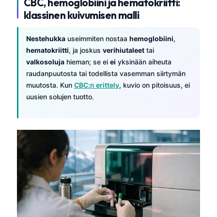
CBC, hemoglobiini ja hematokriitti:
klassinen kuivumisen malli
Nestehukka
useimmiten nostaa
hemoglobiini
,
hematokriitti
, ja joskus
verihiutaleet
tai
valkosoluja
hieman; se ei
ei
yksinään aiheuta
raudanpuutosta tai todellista vasemman siirtymän
muutosta. Kun
CBC:n erittely
, kuvio on pitoisuus, ei
uusien solujen tuotto.