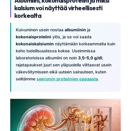
Albumiini, kokonaisproteiini ja miksi
kalsium voi näyttää virheellisesti
korkealta
Kuivuminen usein nostaa
albumiinin
ja
kokonaisproteiini
ylös, ja se voi saada
kokonaiskalsiumin
näyttämään korkeammalta kuin
keho todellisuudessa kokee. Useimmissa
laboratorioissa albumiini on noin
3,5–5,0 g/dl
;
rajatapaukset juuri sen yläpuolella viittaavat usein
väkevöitymiseen eikä uuteen sairauteen, kuten
selitämme
seerumin proteiinien oppaasta
.
Norsk bokmål
Ślōnskŏ gŏdka