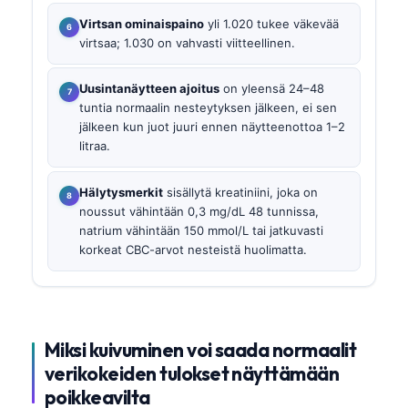
Virtsan ominaispaino
yli 1.020 tukee väkevää
virtsaa; 1.030 on vahvasti viitteellinen.
Uusintanäytteen ajoitus
on yleensä 24–48
tuntia normaalin nesteytyksen jälkeen, ei sen
jälkeen kun juot juuri ennen näytteenottoa 1–2
litraa.
Hälytysmerkit
sisällytä kreatiniini, joka on
noussut vähintään 0,3 mg/dL 48 tunnissa,
natrium vähintään 150 mmol/L tai jatkuvasti
korkeat CBC-arvot nesteistä huolimatta.
Miksi kuivuminen voi saada normaalit
verikokeiden tulokset näyttämään
poikkeavilta