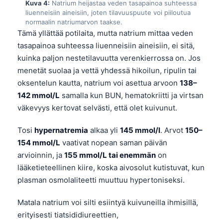
Kuva 4:
Natrium heijastaa veden tasapainoa suhteessa
liuenneisiin aineisiin, joten tilavuuspuute voi piiloutua
normaalin natriumarvon taakse.
Tämä yllättää potilaita, mutta natrium mittaa veden
tasapainoa suhteessa liuenneisiin aineisiin, ei sitä,
kuinka paljon nestetilavuutta verenkierrossa on. Jos
menetät suolaa ja vettä yhdessä hikoilun, ripulin tai
oksentelun kautta, natrium voi asettua arvoon
138–
142 mmol/L
samalla kun BUN, hematokriitti ja virtsan
väkevyys kertovat selvästi, että olet kuivunut.
Tosi
hypernatremia
alkaa yli
145 mmol/l
. Arvot
150–
154 mmol/L
vaativat nopean saman päivän
arvioinnin, ja
155 mmol/L tai enemmän
on
lääketieteellinen kiire, koska aivosolut kutistuvat, kun
plasman osmolaliteetti muuttuu hypertoniseksi.
Matala natrium voi silti esiintyä kuivuneilla ihmisillä,
erityisesti tiatsididiureettien,