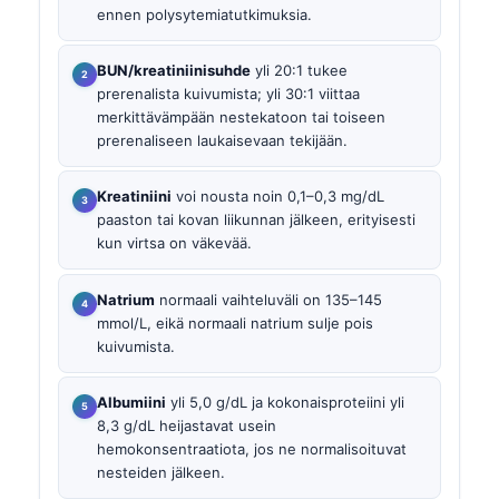
ennen polysytemiatutkimuksia.
BUN/kreatiniinisuhde
yli 20:1 tukee
prerenalista kuivumista; yli 30:1 viittaa
merkittävämpään nestekatoon tai toiseen
prerenaliseen laukaisevaan tekijään.
Kreatiniini
voi nousta noin 0,1–0,3 mg/dL
paaston tai kovan liikunnan jälkeen, erityisesti
kun virtsa on väkevää.
Natrium
normaali vaihteluväli on 135–145
mmol/L, eikä normaali natrium sulje pois
kuivumista.
Albumiini
yli 5,0 g/dL ja kokonaisproteiini yli
8,3 g/dL heijastavat usein
hemokonsentraatiota, jos ne normalisoituvat
nesteiden jälkeen.