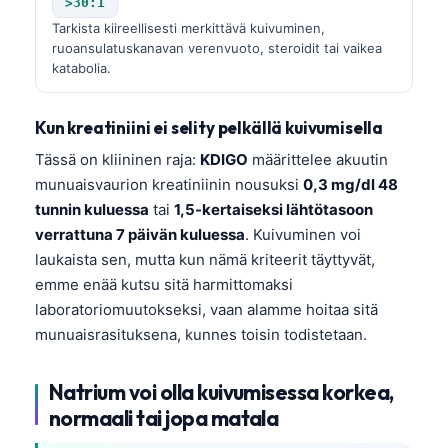
>30:1
Tarkista kiireellisesti merkittävä kuivuminen,
ruoansulatuskanavan verenvuoto, steroidit tai vaikea
katabolia.
Kun kreatiniini ei selity pelkällä kuivumisella
Tässä on kliininen raja:
KDIGO
määrittelee akuutin
munuaisvaurion kreatiniinin nousuksi
0,3 mg/dl 48
tunnin kuluessa
tai
1,5-kertaiseksi lähtötasoon
verrattuna 7 päivän kuluessa
. Kuivuminen voi
laukaista sen, mutta kun nämä kriteerit täyttyvät,
emme enää kutsu sitä harmittomaksi
laboratoriomuutokseksi, vaan alamme hoitaa sitä
munuaisrasituksena, kunnes toisin todistetaan.
Natrium voi olla kuivumisessa korkea,
normaali tai jopa matala