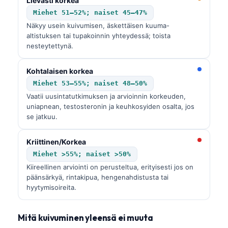
Lievästi korkea
Miehet 51–52%; naiset 45–47%
Näkyy usein kuivumisen, äskettäisen kuuma-
altistuksen tai tupakoinnin yhteydessä; toista
nesteytettynä.
Kohtalaisen korkea
Miehet 53–55%; naiset 48–50%
Vaatii uusintatutkimuksen ja arvioinnin korkeuden,
uniapnean, testosteronin ja keuhkosyiden osalta, jos
se jatkuu.
Kriittinen/Korkea
Miehet >55%; naiset >50%
Kiireellinen arviointi on perusteltua, erityisesti jos on
päänsärkyä, rintakipua, hengenahdistusta tai
hyytymisoireita.
Mitä kuivuminen yleensä ei muuta