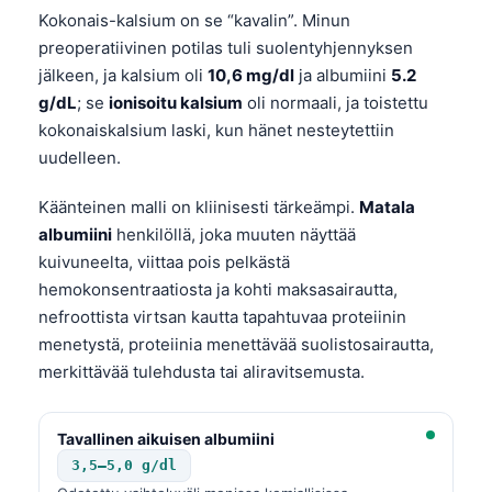
Gàidhlig
Kokonais-kalsium on se “kavalin”. Minun
Euskara
preoperatiivinen potilas tuli suolentyhjennyksen
Македонски јазик
jälkeen, ja kalsium oli
10,6 mg/dl
ja albumiini
5.2
g/dL
; se
ionisoitu kalsium
oli normaali, ja toistettu
Latviešu valoda
kokonaiskalsium laski, kun hänet nesteytettiin
Galego
uudelleen.
অসমীয়া
Käänteinen malli on kliinisesti tärkeämpi.
Matala
සිංහල
albumiini
henkilöllä, joka muuten näyttää
سنڌي
kuivuneelta, viittaa pois pelkästä
hemokonsentraatiosta ja kohti maksasairautta,
پښتو
nefroottista virtsan kautta tapahtuvaa proteiinin
menetystä, proteiinia menettävää suolistosairautta,
Slovenčina
merkittävää tulehdusta tai aliravitsemusta.
Hrvatski
Қазақ тілі
Tavallinen aikuisen albumiini
3,5–5,0 g/dl
Català