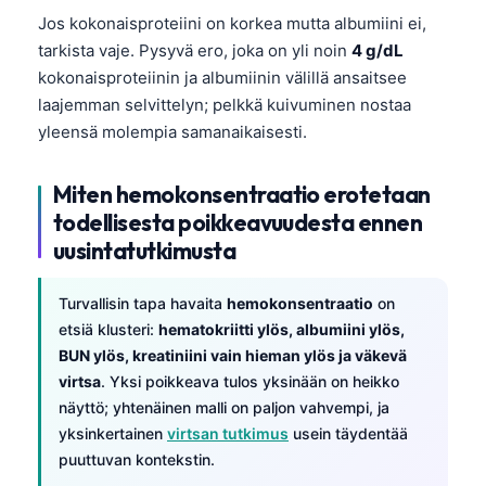
Jos kokonaisproteiini on korkea mutta albumiini ei,
తెలుగు
tarkista vaje. Pysyvä ero, joka on yli noin
4 g/dL
मराठी
kokonaisproteiinin ja albumiinin välillä ansaitsee
اردو
laajemman selvittelyn; pelkkä kuivuminen nostaa
yleensä molempia samanaikaisesti.
বাংলা
Shqip
Miten hemokonsentraatio erotetaan
Magyar
todellisesta poikkeavuudesta ennen
uusintatutkimusta
Slovenščina
한국어
Turvallisin tapa havaita
hemokonsentraatio
on
Polski
etsiä klusteri:
hematokriitti ylös, albumiini ylös,
Lietuvių kalba
BUN ylös, kreatiniini vain hieman ylös ja väkevä
virtsa
. Yksi poikkeava tulos yksinään on heikko
Русский
näyttö; yhtenäinen malli on paljon vahvempi, ja
ქართული
yksinkertainen
virtsan tutkimus
usein täydentää
puuttuvan kontekstin.
Čeština