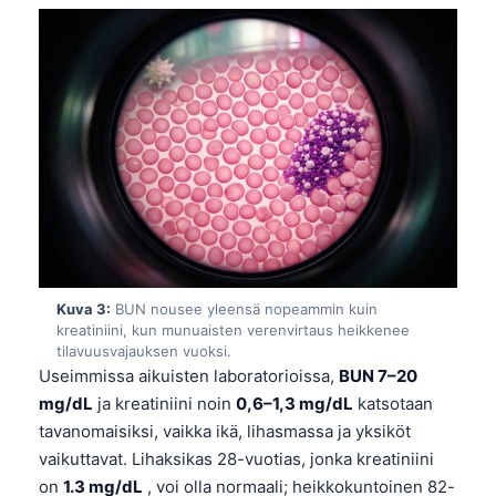
Kuva 3:
BUN nousee yleensä nopeammin kuin
kreatiniini, kun munuaisten verenvirtaus heikkenee
tilavuusvajauksen vuoksi.
Useimmissa aikuisten laboratorioissa,
BUN 7–20
mg/dL
ja kreatiniini noin
0,6–1,3 mg/dL
katsotaan
tavanomaisiksi, vaikka ikä, lihasmassa ja yksiköt
vaikuttavat. Lihaksikas 28-vuotias, jonka kreatiniini
on
1.3 mg/dL
, voi olla normaali; heikkokuntoinen 82-