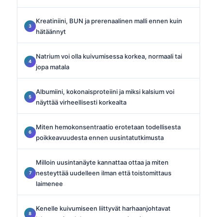
Kreatiniini, BUN ja prerenaalinen malli ennen kuin
hätäännyt
Natrium voi olla kuivumisessa korkea, normaali tai
jopa matala
Albumiini, kokonaisproteiini ja miksi kalsium voi
näyttää virheellisesti korkealta
Miten hemokonsentraatio erotetaan todellisesta
poikkeavuudesta ennen uusintatutkimusta
Milloin uusintanäyte kannattaa ottaa ja miten
nesteyttää uudelleen ilman että toistomittaus
laimenee
Kenelle kuivumiseen liittyvät harhaanjohtavat