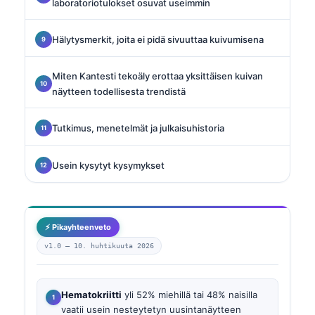
laboratoriotulokset osuvat useimmin
Hälytysmerkit, joita ei pidä sivuuttaa kuivumisena
Miten Kantesti tekoäly erottaa yksittäisen kuivan
näytteen todellisesta trendistä
Tutkimus, menetelmät ja julkaisuhistoria
Usein kysytyt kysymykset
⚡ Pikayhteenveto
v1.0 —
10. huhtikuuta 2026
Hematokriitti
yli 52% miehillä tai 48% naisilla
vaatii usein nesteytetyn uusintanäytteen