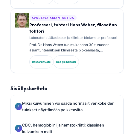
kliinisen kemian alalta, ja hän on julkaissut laajasti
biomarkkeripaneeleista ja laboratoriotutkimusten
analyysistä kliinisessä käytännössä.
AVUSTAVA ASIANTUNTIJA
Professori, tohtori Hans Weber, filosofian
tohtori
Laboratoriolääketieteen ja kliinisen biokemian professori
Prof. Dr. Hans Weber tuo mukanaan 30+ vuoden
asiantuntemuksen kliinisestä biokemiasta,
laboratoriolääketieteestä ja
biomarkkeritutkimuksesta. Hän oli aiemmin Saksan
ResearchGate
Google Scholar
kliinisen kemian seuran (German Society for Clinical
Chemistry) presidentti, ja hän erikoistuu diagnostisten
paneelien analyysiin, biomarkkereiden
standardointiin sekä tekoälyavusteiseen
Sisällysluettelo
laboratoriolääketieteeseen.
Miksi kuivuminen voi saada normaalit verikokeiden
tulokset näyttämään poikkeavilta
CBC, hemoglobiini ja hematokriitti: klassinen
kuivumisen malli