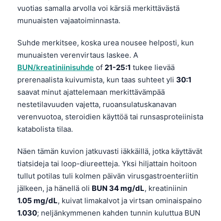
vuotias samalla arvolla voi kärsiä merkittävästä
munuaisten vajaatoiminnasta.
Suhde merkitsee, koska urea nousee helposti, kun
munuaisten verenvirtaus laskee. A
BUN/kreatiniinisuhde
of
21-25:1
tukee lievää
prerenaalista kuivumista, kun taas suhteet yli
30:1
saavat minut ajattelemaan merkittävämpää
nestetilavuuden vajetta, ruoansulatuskanavan
verenvuotoa, steroidien käyttöä tai runsasproteiinista
katabolista tilaa.
Näen tämän kuvion jatkuvasti iäkkäillä, jotka käyttävät
tiatsideja tai loop-diureetteja. Yksi hiljattain hoitoon
tullut potilas tuli kolmen päivän virusgastroenteriitin
jälkeen, ja hänellä oli
BUN 34 mg/dL
, kreatiniinin
1.05 mg/dL
, kuivat limakalvot ja virtsan ominaispaino
1.030
; neljänkymmenen kahden tunnin kuluttua BUN