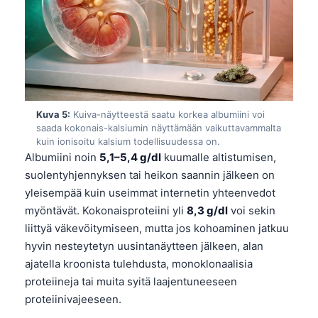
Frysk
Esperanto
Беларуская мова
Татар теле
Кыргызча
Kuva 5:
Kuiva-näytteestä saatu korkea albumiini voi
saada kokonais-kalsiumin näyttämään vaikuttavammalta
ئۇيغۇرچە
kuin ionisoitu kalsium todellisuudessa on.
Cebuano
Albumiini noin
5,1–5,4 g/dl
kuumalle altistumisen,
suolentyhjennyksen tai heikon saannin jälkeen on
Basa Jawa
yleisempää kuin useimmat internetin yhteenvedot
ພາສາລາວ
myöntävät. Kokonaisproteiini yli
8,3 g/dl
voi sekin
Монгол
liittyä väkevöitymiseen, mutta jos kohoaminen jatkuu
hyvin nesteytetyn uusintanäytteen jälkeen, alan
Afrikaans
ajatella kroonista tulehdusta, monoklonaalisia
العربية المغربية
proteiineja tai muita syitä laajentuneeseen
Occitan
proteiinivajeeseen.