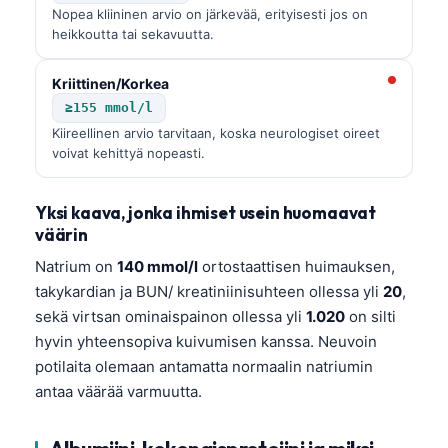
Nopea kliininen arvio on järkevää, erityisesti jos on
heikkoutta tai sekavuutta.
Kriittinen/Korkea
≥155 mmol/l
Kiireellinen arvio tarvitaan, koska neurologiset oireet
voivat kehittyä nopeasti.
Yksi kaava, jonka ihmiset usein huomaavat
väärin
Natrium on
140 mmol/l
ortostaattisen huimauksen,
takykardian ja BUN/ kreatiniinisuhteen ollessa yli
20
,
sekä virtsan ominaispainon ollessa yli
1.020
on silti
hyvin yhteensopiva kuivumisen kanssa. Neuvoin
potilaita olemaan antamatta normaalin natriumin
antaa väärää varmuutta.