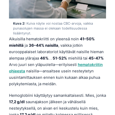
Kuva 2:
Kuiva näyte voi nostaa CBC-arvoja, vaikka
punasolujen massa ei olekaan todellisuudessa
lisääntynyt.
Aikuisilla hematokriitti on yleensä noin
41–50%
miehillä
ja
36–44% naisilla
, vaikka jotkin
eurooppalaiset laboratoriot käyttävät naisille hieman
alempaa ylärajaa
46%
. .
51-52%
miehillä tai
45-47%
Arvo juuri sen yläpuolella—erityisesti
hematokriitin
ohjeesta
naisilla—ansaitsee usein nesteytetyn
uusintamittauksen ennen kuin kukaan alkaa puhua
polykytemiasta, ja meidän.
Hemoglobiini käyttäytyy samankaltaisesti. Mies, jonka
17,2 g/dl
saunajakson jälkeen ja vähäisellä
nesteytyksellä, on aivan eri keskustelu kuin mies,
jonka
17,2 g/dl
on mitattu kolmessa erillisessä