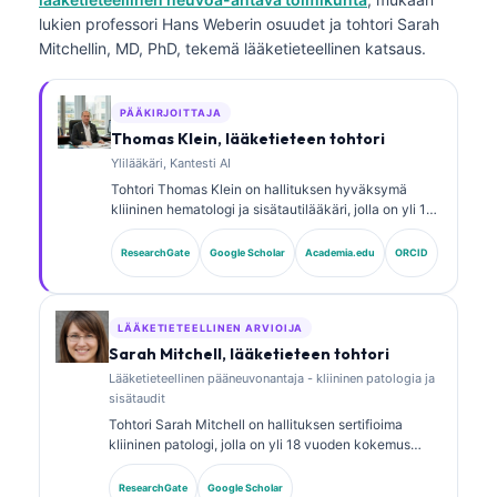
lukien professori Hans Weberin osuudet ja tohtori Sarah
Mitchellin, MD, PhD, tekemä lääketieteellinen katsaus.
PÄÄKIRJOITTAJA
Thomas Klein, lääketieteen tohtori
Ylilääkäri, Kantesti AI
Tohtori Thomas Klein on hallituksen hyväksymä
kliininen hematologi ja sisätautilääkäri, jolla on yli 15
vuoden kokemus laboratoriolääketieteestä ja
tekoälyavusteisesta kliinisestä analyysistä.
ResearchGate
Google Scholar
Academia.edu
ORCID
Lääketieteellisena johtajana (Chief Medical Officer)
yrityksessä Kantesti AI hän valvoo kliinisesti
omistusoikeudellisen hermoverkon lääketieteellistä
tarkkuutta. Tohtori Klein on julkaissut laajasti
LÄÄKETIETEELLINEN ARVIOIJA
biomarkkereiden tulkinnasta ja
Sarah Mitchell, lääketieteen tohtori
laboratoriotutkimusten diagnostiikasta
Lääketieteellinen pääneuvonantaja - kliininen patologia ja
laboratoriolääketieteen aiheista.
sisätaudit
Tohtori Sarah Mitchell on hallituksen sertifioima
kliininen patologi, jolla on yli 18 vuoden kokemus
laboratoriolääketieteestä ja diagnostisesta
analyysistä. Hänellä on erikoistason sertifikaatit
ResearchGate
Google Scholar