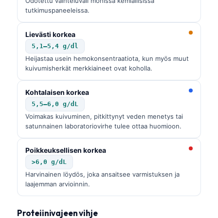
Odotettu vaihteluväli monissa kemiallisissa
O‘zbekcha
tutkimuspaneeleissa.
Українська
Lievästi korkea
አማርኛ
5,1–5,4 g/dl
Kiswahili
Heijastaa usein hemokonsentraatiota, kun myös muut
kuivumisherkät merkkiaineet ovat koholla.
ភាសាខ្មែរ
ဗမာစာ
Kohtalaisen korkea
ไทย
5,5–6,0 g/dL
Voimakas kuivuminen, pitkittynyt veden menetys tai
Tagalog
satunnainen laboratoriovirhe tulee ottaa huomioon.
Tiếng Việt
Poikkeuksellisen korkea
Bahasa Melayu
>6,0 g/dL
മലയാളം
Harvinainen löydös, joka ansaitsee varmistuksen ja
ಕನ್ನಡ
laajemman arvioinnin.
ગુજરાતી
Proteiinivajeen vihje
தமிழ்