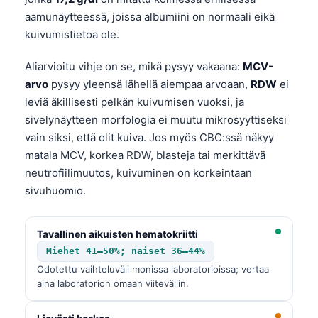
aamunäytteessä, joissa albumiini on normaali eikä
kuivumistietoa ole.
Aliarvioitu vihje on se, mikä pysyy vakaana:
MCV-
arvo
pysyy yleensä lähellä aiempaa arvoaan,
RDW
ei
leviä äkillisesti pelkän kuivumisen vuoksi, ja
sivelynäytteen morfologia ei muutu mikrosyyttiseksi
vain siksi, että olit kuiva. Jos myös CBC:ssä näkyy
matala MCV, korkea RDW, blasteja tai merkittävä
neutrofiilimuutos, kuivuminen on korkeintaan
sivuhuomio.
Tavallinen aikuisten hematokriitti
Miehet 41–50%; naiset 36–44%
Odotettu vaihteluväli monissa laboratorioissa; vertaa
aina laboratorion omaan viiteväliin.