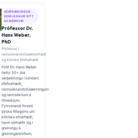
SÉRFRÆÐINGUR
SEM LEGGUR SITT
AF MÖRKUM
Prófessor Dr.
Hans Weber,
PhD
Prófessor í
rannsóknarstofulæknisfræði
og klínískri lífefnafræði
Próf. Dr. Hans Weber
hefur 30+ ára
sérþekkingu í klínískri
lífefnafræði,
rannsóknarstofulækningum
og rannsóknum á
lífmerkjum.
Fyrrverandi forseti
þýska félagsins um
klíníska efnafræði,
hann sérhæfir sig í
greiningu á
greiningarsniðum,