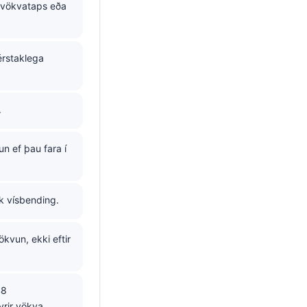
ri vökvataps eða
érstaklega
.
n ef þau fara í
rk vísbending.
kvun, ekki eftir
48
yrir vökva.