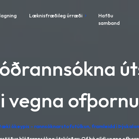
lagning
Læknisfræðileg úrræði
Hafðu
samband
lóðrannsókna út
di vegna ofþorn
tæki ókeypis – rannsóknarstofutúlkun, framleidd í Þýskalan
rstöður blóðrannsókna útskýrðar: Of há gildi vegna ofþor