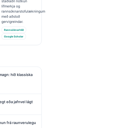
staðlaðri notkun
lífmerkja og
rannsóknarstofulækningum
með aðstoð
gervigreindar.
Rannsóknarhlið
Google Scholar
agn: hið klassíska
egt eða jafnvel lágt
nun frá raunverulegu