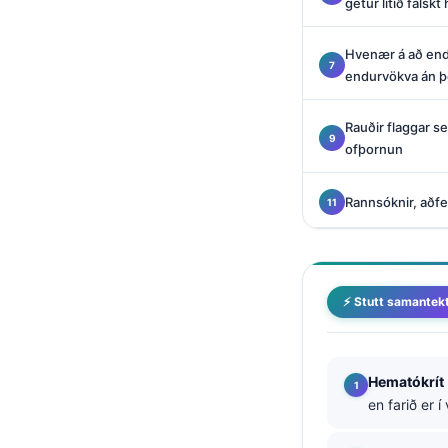
getur litið falskt 
Català
O‘zbekcha
Hvenær á að end
endurvökva án þ
Українська
አማርኛ
Rauðir flaggar se
Kiswahili
ofþornun
ភាសាខ្មែរ
Rannsóknir, aðfe
ဗမာစာ
ไทย
Tagalog
⚡ Stutt samantek
Tiếng Việt
Bahasa Melayu
മലയാളം
Hematókrít
en farið er 
ಕನ್ನಡ
ગુજરાતી