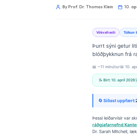
By Prof. Dr. Thomas Klein
10. ap
Vökvafræði
Túlkun 
Þurrt sýni getur l
blóðþykknun frá r
📖 ~11 mínútur
📅
10. ap
📝 Birt:
10. apríl 2026

🔄 Síðast uppfært:
Þessi leiðarvísir var s
Norsk bokmål
ráðgjafarnefnd Kantes
Dr. Sarah Mitchell, læk
Ślōnskŏ gŏdka